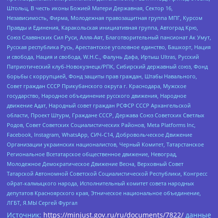
Штольц, В честь иконы Божией Матери Державная, Сектор 16,
Независимость, Фирма, Молодежная правозащитная группа МПГ, Курсом
Правды и Единения, Каракольская инициативная группа, Автоград Крю,
Союз Славянских Сил Руси, Алля-Аят, Благотворительный пансионат Ак Умут,
Русская республика Русь, Арестантское уголовное единство, Башкорт, Нация
и свобода, Нация и свобода, W.H.С., Фалунь Дафа, Иртыш Ultras, Русский
Патриотический клуб-Новокузнецк/РПК, Сибирский державный союз, Фонд
борьбы с коррупцией, Фонд защиты прав граждан, Штабы Навального,
Совет граждан СССР Прикубанского округа г. Краснодара, Мужское
государство, Народное объединение русского движения, Народное
движение Адат, Народный совет граждан РСФСР СССР Архангельской
области, Проект Штурм, Граждане СССР, Держава Союз Советских Светлых
Родов, Совет Советских Социалистических Районов, Meta Platforms Inc,
Facebook, Instagram, WhatsApp, СИЧ-С14, Добровольческое Движение
Организации украинских националистов, Черный Комитет, Татарстанское
Региональное Всетатарское общественное движение, Невоград,
Молодежное Демократическое Движение Весна, Верховный Совет
Татарской Автономной Советской Социалистической Республики, Конгресс
ойрат-калмыцкого народа, Исполнительный комитет совета народных
депутатов Красноярского края, Этническое национальное объединение,
ЛГБТ, Я.МЫ Сергей Фургал
Источник:
https://minjust.gov.ru/ru/documents/7822/
данные