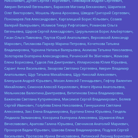
Николаевич, Дугин Сергей Георгиевич, Пивоваров Андрей Сергеевич,
Аверин Виталий Евгеньевич, Барахоев Магомед Бекханович, Шарипков
Олег Викторович, Мошель Ирина Ароновна, Шведов Григорий Сергеевич,
Пономарев Лев Александрович, Каргалицкий Борис Юльевич, Созаев
Валерий Валерьевич, Исламов Тимур Рифгатович, Романова Ольга
Евгеньевна, Щаров Сергей Алексадрович, Цирульников Борис Альбертович,
Гасан Ольга Павловна, Паутов Юрий Анатольевич, Верховский Александр
Маркович, Пислакова-Паркер Марина Петровна, Кочеткова Татьяна
Владимировна, Чуркина Наталья Валерьевна, Акимова Татьяна Николаевна,
Золотарева Екатерина Александровна, Рачинский Ян Збигневич, Жемкова
Елена Борисовна, Гудков Лев Дмитриевич, Илларионова Юлия Юрьевна,
Саранг Анна Васильевна, Захарова Светлана Сергеевна, Аверин Владимир
Анатольевич, Щур Татьяна Михайловна, Щур Николай Алексеевич,
Блинушов Андрей Юрьевич, Мосин Алексей Геннадьевич, Гефтер Валентин
Михайлович, Симонов Алексей Кириллович, Флиге Ирина Анатольевна,
Мельникова Валентина Дмитриевна, Вититинова Елена Владимировна,
Баженова Светлана Куприяновна, Максимов Сергей Владимирович, Беляев
Сергей Иванович, Голубева Елена Николаевна, Ганнушкина Светлана
Алексеевна, Закс Елена Владимировна, Буртина Елена Юрьевна, Гендель
Людмила Залмановна, Кокорина Екатерина Алексеевна, Шуманов Илья
Вячеславович, Арапова Галина Юрьевна, Свечников Анатолий Мариевич,
Прохоров Вадим Юрьевич, Шахова Елена Владимировна, Подузов Сергей
Васильевич, Протасова Ирина Вячеславовна, Литинский Леонид Борисович,