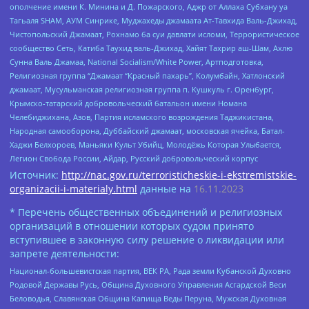
ополчение имени К. Минина и Д. Пожарского, Аджр от Аллаха Субхану уа
Тагьаля SHAM, АУМ Синрике, Муджахеды джамаата Ат-Тавхида Валь-Джихад,
Чистопольский Джамаат, Рохнамо ба суи давлати исломи, Террористическое
сообщество Сеть, Катиба Таухид валь-Джихад, Хайят Тахрир аш-Шам, Ахлю
Сунна Валь Джамаа, National Socialism/White Power, Артподготовка,
Религиозная группа “Джамаат “Красный пахарь”, Колумбайн, Хатлонский
джамаат, Мусульманская религиозная группа п. Кушкуль г. Оренбург,
Крымско-татарский добровольческий батальон имени Номана
Челебиджихана, Азов, Партия исламского возрождения Таджикистана,
Народная самооборона, Дуббайский джамаат, московская ячейка, Батал-
Хаджи Белхороев, Маньяки Культ Убийц, Молодёжь Которая Улыбается,
Легион Свобода России, Айдар, Русский добровольческий корпус
Источник:
http://nac.gov.ru/terroristicheskie-i-ekstremistskie-
organizacii-i-materialy.html
данные на
16.11.2023
* Перечень общественных объединений и религиозных
организаций в отношении которых судом принято
вступившее в законную силу решение о ликвидации или
запрете деятельности:
Национал-большевистская партия, ВЕК РА, Рада земли Кубанской Духовно
Родовой Державы Русь, Община Духовного Управления Асгардской Веси
Беловодья, Славянская Община Капища Веды Перуна, Мужская Духовная