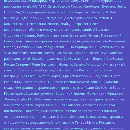
исследований им Вилфрида Мартенса, Сетевое объединение журналистов
расследователей, АЛЛАТРА, За свободную Россию, Свободная Бурятия, Uralic,
UnKremlin, Международная федерация транспортных рабочих, ИстЧам
Финланд, Гудзоновский институт, Фонд Демократического Развития,
Комитет-2024, Центрально-Европейский университет, Центр
восточноевропейских и международных исследований, Общество
Сторожевой башни, Библии и трактатов Свидетелей Иеговы, Гражданский
Совет, Центр анализа европейской политики, Академическая сеть Восточная
Европа, Российский комитет действия, РЭНД корпорейшн, Русская Америка
за демократию в России, Настоящая Россия, Глобальная сеть журналистов-
расследователей, Служба поддержки, Свободная Россия Берлин, Свободная
Россия Северный Рейн-Вестфалия, Фонд глобальной помощи, Антивоенный
комитет России, Russie-Libertes, La Asocicion de Rusos Libres, Союз за
возвращение Северных территорий, Крымскотатарский Ресурсный Центр,
Глобальный союз IndustriALL, Russian Election Monitor, Article 19, Мнение
медиа, Федерация анархического черного креста, Радио Свободная Европа,
Германское общество изучения Восточной Европы, Фонд имени Фридриха
Эберта, XZ gGmbH, Мобильная академия поддержки гендерной демократии
и миротворчества, Форум имени Льва Копелева, American Councils for
International Education, Cultural Vistas, Institute of International Education,
Антивоенное движение Антальи, Открытый диалог, Школа международных
отношений и государственной политики им Питера Мунка, Российско-
канадский демократический альянс, Школа международных отношений им