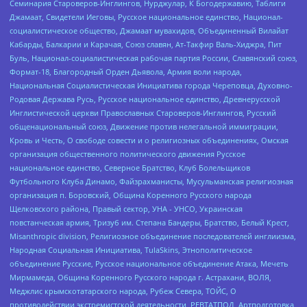
Семинария Староверов-Инглингов, Нурджулар, К Богодержавию, Таблиги
Джамаат, Свидетели Иеговы, Русское национальное единство, Национал-
социалистическое общество, Джамаат мувахидов, Объединенный Вилайат
Кабарды, Балкарии и Карачая, Союз славян, Ат-Такфир Валь-Хиджра, Пит
Буль, Национал-социалистическая рабочая партия России, Славянский союз,
Формат-18, Благородный Орден Дьявола, Армия воли народа,
Национальная Социалистическая Инициатива города Череповца, Духовно-
Родовая Держава Русь, Русское национальное единство, Древнерусской
Инглистической церкви Православных Староверов-Инглингов, Русский
общенациональный союз, Движение против нелегальной иммиграции,
Кровь и Честь, О свободе совести и о религиозных объединениях, Омская
организация общественного политического движения Русское
национальное единство, Северное Братство, Клуб Болельщиков
Футбольного Клуба Динамо, Файзрахманисты, Мусульманская религиозная
организация п. Боровский, Община Коренного Русского народа
Щелковского района, Правый сектор, УНА - УНСО, Украинская
повстанческая армия, Тризуб им. Степана Бандеры, Братство, Белый Крест,
Misanthropic division, Религиозное объединение последователей инглиизма,
Народная Социальная Инициатива, TulaSkins, Этнополитическое
объединение Русские, Русское национальное объединение Атака, Мечеть
Мирмамеда, Община Коренного Русского народа г. Астрахани, ВОЛЯ,
Меджлис крымскотатарского народа, Рубеж Севера, ТОЙС, О
противодействии экстремистской деятельности, РЕВТАТПОД, Артподготовка,