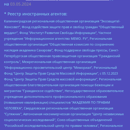
на
03.05.2024
* Реестр иностранных агентов:
Калининградская региональная общественная организация "Экозащита!-Женсовет", Фонд содействия защите прав и свобод граждан "Общественный вердикт", Фонд "Институт Развития Свободы Информации", Частное учреждение "Информационное агентство МЕМО. РУ", Региональная общественная организация "Общественная комиссия по сохранению наследия академика Сахарова", Фонд поддержки свободы прессы, Санкт-Петербургская общественная правозащитная организация "Гражданский контроль", Межрегиональная общественная организация "Информационно-просветительский центр "Мемориал", Региональный Фонд "Центр Защиты Прав Средств Массовой Информации", с 05.12.2023 Фонд "Центр Защиты Прав Средств массовой информации", Региональная общественная благотворительная организация помощи беженцам и мигрантам "Гражданское содействие", Негосударственное образовательное учреждение дополнительного профессионального образования (повышение квалификации) специалистов "АКАДЕМИЯ ПО ПРАВАМ ЧЕЛОВЕКА", Свердловская региональная общественная организация "Сутяжник", Автономная некоммерческая организация "Центр независимых социологических исследований", Союз общественных объединений "Российский исследовательский центр по правам человека", Региональное общественное учреждение научно-информационный центр "МЕМОРИАЛ", Некоммерческая организация "Фонд защиты гласности", Автономная некоммерческая организация "Институт прав человека", Городская общественная организация "Екатеринбургское общество "МЕМОРИАЛ", Городская общественная организация "Рязанское историко-просветительское и правозащитное общество "Мемориал" (Рязанский Мемориал), Челябинский региональный орган общественной самодеятельности – женское общественное объединение "Женщины Евразии", Челябинский региональный орган общественной самодеятельности "Уральская правозащитная группа", Фонд содействия защите здоровья и социальной справедливости имени Андрея Рылькова, Автономная Некоммерческая Организация "Аналитический Центр Юрия Левады", Автономная некоммерческая организация социальной поддержки населения "Проект Апрель", Региональная общественная организация помощи женщинам и детям, находящимся в кризисной ситуации "Информационно-методический центр "Анна", Фонд содействия развитию массовых коммуникаций и правовому просвещению "Так-так-Так", Фонд содействия устойчивому развитию "Серебряная тайга", Свердловский региональный общественный фонд социальных проектов "Новое время", "Idel.Реалии", Кавказ.Реалии, Крым.Реалии, Телеканал Настоящее Время, Татаро-башкирская служба Радио Свобода (Azatliq Radiosi), Радио Свободная Европа/Радио Свобода (PCE/PC), "Сибирь.Реалии", "Фактограф", Благотворительный фонд помощи осужденным и их семьям, Автономная некоммерческая организация "Институт глобализации и социальных движений", Фонд "В защиту прав заключенных", Частное учреждение "Центр поддержки и содействия развитию средств массовой информации", Пензенский региональный общественный благотворительный фонд "Гражданский союз", "Север.Реалии", Некоммерческая организация Фонд "Правовая инициатива", Общество с ограниченной ответственностью "Радио Свободная Европа/Радио Свобода", Чешское информационное агентство "MEDIUM-ORIENT", Красноярская региональная общественная организация "Мы против СПИДа", Камалягин Денис Николаевич, Маркелов Сергей Евгеньевич, Пономарев Лев Александрович, Савицкая Людмила Алексеевна, Автономная некоммерческая организация "Центр по работе с проблемой насилия "НАСИЛИЮ.НЕТ", Межрегиональный профессиональный союз работников здравоохранения "Альянс врачей", Юридическое лицо, зарегистрированное в Латвийской Республике, SIA "Medusa Project" (регистрационный номер 40103797863, дата регистрации 10.06.2014), Некоммерческая организация "Фонд по борьбе с коррупцией", Автономная некоммерческая организация "Институт права и публичной политики", Баданин Роман Сергеевич, Гликин Максим Александрович, Железнова Мария Михайловна, Лукьянова Юлия Сергеевна, Маетная Елизавета Витальевна, Маняхин Петр Борисович, Чуракова Ольга Владимировна, Ярош Юлия Петровна, Юридическое лицо "The Insider SIA", зарегистрированное в Риге, Латвийская Республика (дата регистрации 26.06.2015), являющееся администратором доменного имени интернет-издания "The Insider SIA", https://theins.ru, Постернак Алексей Евгеньевич, Рубин Михаил Аркадьевич, Анин Роман Александрович, Юридическое лицо Istories fonds, зарегистрированное в Латвийской Республике (регистрационный номер 50008295751, дата регистрации 24.02.2020), Великовский Дмитрий Александрович, Долинина Ирина Николаевна, Мароховская Алеся Алексеевна, Шлейнов Роман Юрьевич, Шмагун Олеся Валентиновна, Общество с ограниченной ответственностью "Альтаир 2021", Общество с ограниченной ответственностью "Вега 2021", Общество с ограниченной ответственностью "Главный редактор 2021", Общество с ограниченной ответственностью "Ромашки монолит", Важенков Артем Валерьевич, Ивановская областная общественная организация "Центр гендерных исследований", Гурман Юрий Альбертович, Медиапроект "ОВД-Инфо", Егоров Владимир Владимирович, Жилинский Владимир Александрович, Общество с ограниченной ответственностью "ЗП", Иванова София Юрьевна, Карезина Инна Павловна, Кильтау Екатерина Викторовна, Петров Алексей Викторович, Пискунов Сергей Евгеньевич, Смирнов Сергей Сергеевич, Тихонов Михаил Сергеевич, Общество с ограниченной ответственностью "ЖУРНАЛИСТ-ИНОСТРАННЫЙ АГЕНТ", Арапова Галина Юрьевна, Вольтская Татьяна Анатольевна, Американская компания "Mason G.E.S. Anonymous Foundation" (США), являющаяся владельцем интернет-издания https://mnews.world/, Компания "Stichting Bellingcat", зарегистрированная в Нидерландах (дата регистрации 11.07.2018), Захаров Андрей Вячеславович, Клепиковская Екатерина Дмитриевна, Общество с ограниченной ответственностью "МЕМО", Перл Роман Александрович, Симонов Евгений Алексеевич, Соловьева Елена Анатольевна, Сотников Даниил Владимирович, Сурначева Елизавета Дмитриевна, Автономная некоммерческая организация по защите прав человека и информированию населения "Якутия – Наше Мнение", Общество с ограниченной ответственностью "Москоу диджитал медиа", с 26.01.2023 Общество с ограниченной ответственностью "Чайка Белые сады", Ветошкина Валерия Валерьевна, Заговора Максим Александрович, Межрегиональное общественное движение "Российская ЛГБТ - сеть", Оленичев Максим Владимирович, Павлов Иван Юрьевич, Скворцова Елена Сергеевна, Общество с ограниченной ответственностью "Как бы инагент", Кочетков Игорь Викторович, Общество с ограниченной ответственностью "Честные выборы", Еланчик Олег Александрович, Общество с ограниченной ответственностью "Нобелевский призыв", Гималова Регина Эмилевна, Григорьев Андрей Валерьевич, Григорьева Алина Александровна, Ассоциация по содействию защите прав призывников, альтернативнослужащих и военнослужащих "Правозащитная группа "Гражданин.Армия.Право", Хисамова Регина Фаритовна, Автономная некоммерческая организация по реализации социально-правовых программ "Лилит", Дальневосточное общественное движение "Маяк", Санкт-Петербургская ЛГБТ-инициативная группа "Выход", Инициативная группа ЛГБТ+ "Реверс", Алексеев Андрей Викторович, Бекбулатова Таисия Львовна, Беляев Иван Михайлович, Владыкина Елена Сергеевна, Гельман Марат Александрович, Никульшина Вероника Юрьевна, Толоконникова Надежда Андреевна, Шендерович Виктор Анатольевич, Общество с ограниченной ответственностью "Данное сообщение", Общество с ограниченной ответственностью Издательский дом "Новая глава", Айнбиндер Александра Александровна, Московский комьюнити-центр для ЛГБТ+инициатив, Благотворительный фонд развития филантропии, Deutsche Welle (Германия, Kurt-Schumacher-Strasse 3, 53113 Bonn), Борзунова Мария Михайловна, Воробьев Виктор Викторович, Голубева Анна Львовна, Константинова Алла Михайловна, Малкова Ирина Владимировна, Мурадов Мурад Абдулгалимович, Осетинская Елизавета Николаевна, Понасенков Евгений Николаевич, Ганапольский Матвей Юрьевич, Киселев Евгений Алексеевич, Борухович Ирина Григорьевна, Дремин Иван Тимофеевич, Дубровский Дмитрий Викторович, Красноярская региональная общественная организация поддержки и развития альтернативных образовательных технологий и межкультурных коммуникаций "ИНТЕРРА", Маяковская Екатерина Алексеевна, Фейгин Марк Захарович, Филимонов Андрей Викторович, Дзугкоева Регина Николаевна, Доброхотов Роман Александрович, Дудь Юрий Александрович, Елкин Сергей Владимирович, Кругликов Кирилл Игоревич, Сабунаева Мария Леонидовна, Семенов Алексей Владимирович, Шаинян Карен Багратович, Шульман Екатерина Михайловна, Асафьев Артур Валерьевич, Вахштайн Виктор Семенович, Венедиктов Алексей Алексеевич, Лушникова Екатерина Евгеньевна, Волков Леонид Михайлович, Невзоров Александр Глебович, Пархоменко Сергей Борисович, Сироткин Ярослав Николаевич, Кара-Мурза Владимир Владимирович, Баранова Наталья Владимировна, Гозман Леонид Яковлевич, Кагарлицкий Борис Юльевич, Климарев Михаил Валерьевич, Милов Владимир Станиславович, Автономная некоммерческая организация Краснодарский центр современного искусства "Типография", Моргенштерн Алишер Тагирович, Соболь Любовь Эдуардовна, Общество с ограниченной ответственностью "ЛИЗА НОРМ", Каспаров Гарри Кимович, Ходорковский Михаил Борисович, Общество с ограниченной ответственностью "Апрельские тезисы", Данилович Ирина Брониславовна, Кашин Олег Владимирович, Петров Николай Владимирович, Пивоваров Алексей Владимирович, Соколов Михаил Владимирович, Цветкова Юлия Владимировна, Чичваркин Евгений Александрович, Комитет против пыток/Команда против пыток, Общество с ограниченной ответственностью "Первый научный", Общество с ограниченной ответственностью "Вертолет и ко", Белоцерковская Вероника Борисовна, Кац Максим Евгеньевич, Лазарева Татьяна Юрьевна, Шаведдинов Руслан Табризович, Яшин Илья Валерьевич, Общество с ограниченной ответственностью "Иноагент ААВ", Алешковский Дмитрий Петрович, Альбац Евгения Марковна, Быков Дмитрий Львович, Галямина Юлия Евгеньевна, Лойко Сергей Леонидович, Мартынов Кирилл Константинович, Медведев Сергей Александрович, Крашенинников Федор Геннадиевич, Гордеева Катерина Вл