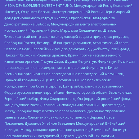
MEDIA DEVELOPMENT INVESTMENT FUND, Международный Республиканский
Институт, Открытая Россия, Институт современной России, Черноморский
фонд регионального сотрудничества, Европейская Платформа за
Демократические Выборы, Международный центр электоральных
исследований, Германский фонд Маршалла Соединенных Штатов,
Тихоокеанский центр защиты окружающей среды и природных ресурсов,
Свободная Россия, Всемирный конгресс украинцев, Атлантический совет,
Человек в беде, Европейский фонд за демократию, Джеймстаунский фонд,
Прожект Хармони, Родники дракона, Врачи против насильственного
извлечения органов, Фалунь Дафа, Друзья Фалуньгун, Фалуньгун, Коалиция
по расследованию преследования в отношении Фалуньгун в Китае,
Всемирная организация по расследованию преследований Фалуньгун,
Пражский гражданский центр, Ассоциация школ политических
исследований при Совете Европы, Центр либеральной современности,
Форум русскоязычных европейцев, Немецко-русский обмен, Бард колледж,
Европейский выбор, Фонд Ходорковского, Оксфордский российский фонд,
Фонд Будущее России, Компания свободы информации, Проект Медиа,
Международное партнерство за права человека, Духовное Управление
Евангельских Христиан Украинской Христианской Церкви, Новое
Поколение, Духовное Учебное Заведение Международный Библейский
Колледж, Международное христианское движение, Всемирный Институт
Саентологических Предприятий, Церковь Духовной Технологии,