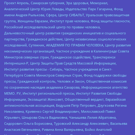
Проект Апрель, Самарская губерния, Эра здоровья, Мемориал,
Аналитический Центр Юрия Левады, Издательство Парк Гагарина, Фонд
имени Андрея Рылькова, Сфера, Центр СИБАЛЬТ, Уральская правозащитная
группа, Женщины Евразии, Институт прав человека, Фонд защиты гласности,
Российский исследовательский центр по правам человека,
Дальневосточный центр развития гражданских инициатив и социального
партнерства, Гражданское действие, Центр независимых социологических
исследований, Сутяжник, АКАДЕМИЯ ПО ПРАВАМ ЧЕЛОВЕКА, Центр развития
некоммерческих организаций, Частное учреждение в Калининграде Совета
Министров северных стран, Гражданское содействие, Трансперенси
Интернешнл-Р, Центр Защиты Прав Средств Массовой Информации,
Институт развития прессы - Сибирь, Частное учреждение в Санкт-
Петербурге Совета Министров Северных Стран, Фонд поддержки свободы
прессы, Гражданский контроль, Человек и Закон, Общественная комиссия
по сохранению наследия академика Сахарова, Информационное агентство
МЕМО. РУ, Институт региональной прессы, Институт Развития Свободы
Информации, Экозащита!-Женсовет, Общественный вердикт, Евразийская
антимонопольная ассоциация, Бедушев Петр Петрович, Дзугкоева Регина
Николаевна, Кривенко Сергей Владимирович, Милославский Павел
Юрьевич, Шнырова Ольга Вадимовна, Чанышева Лилия Айратовна,
Сидорович Ольга Борисовна, Туровский Александр Алексеевич, Васильева
Анастасия Евгеньевна, Ривина Анна Валерьевна, Бойко Анатолий