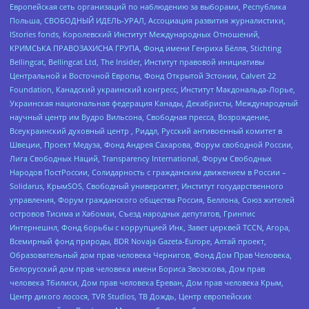
Европейская сеть организаций по наблюдению за выборами, Республика
Польша, СВОБОДНЫЙ ИДЕЛЬ-УРАЛ, Ассоциация развития журналистики,
IStories fonds, Королевский Институт Международных Отношений,
КРИМСЬКА ПРАВОЗАХИСНА ГРУПА, Фонд имени Генриха Бёлля, Stichting
Bellingcat, Bellingcat Ltd, The Insider, Институт правовой инициативы
Центральной и Восточной Европы, Фонд Открытой Эстонии, Calvert 22
Foundation, Канадский украинский конгресс, Институт Макдональда-Лорье,
Украинская национальная федерация Канады, Декабристы, Международный
научный центр им Вудро Вильсона, Свободная пресса, Возрождение,
Всеукраинский духовный центр , Риддл, Русский антивоенный комитет в
Швеции, Проект Медуза, Фонд Андрея Сахарова, Форум свободной России,
Лига Свободных Наций, Transparеncy International, Форум Свободных
Народов ПостРоссии, Солидарность с гражданским движением в России –
Solidarus, КрымSOS, Свободный университет, Институт государственного
управления, Форум гражданского общества Россия, Беллона, Союз жителей
островов Тисима и Хабомаи, Съезд народных депутатов, Гринпис
Интернешнл, Фонд борьбы с коррупцией Инк, Завет церквей TCCN, Агора,
Всемирный фонд природы, BDR Novaja Gazeta-Europe, Алтай проект,
Образовательный дом прав человека Чернигов, Фонд Дом Прав Человека,
Белорусский дом прав человека имени Бориса Звозскова, Дом прав
человека Тбилиси, Дом прав человека Ереван, Дом прав человека Крым,
Центр дикого лосося, TVR Studios, ТВ Дождь, Центр европейских