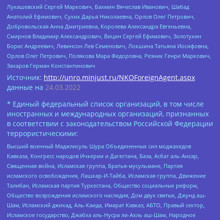
Лукашевский Сергей Маркович, Бахмин Вячеслав Иванович, Шабад
Анатолий Ефимович, Сухих Дарья Николаевна, Орлов Олег Петрович,
Добровольская Анна Дмитриевна, Королева Александра Евгеньевна,
Смирнов Владимир Александрович, Вицин Сергей Ефимович, Золотухин
Борис Андреевич, Левинсон Лев Семенович, Локшина Татьяна Иосифовна,
Орлов Олег Петрович, Полякова Мара Федоровна, Резник Генри Маркович,
Захаров Герман Константинович
Источник:
http://unro.minjust.ru/NKOForeignAgent.aspx
данные на
24.03.2022
* Единый федеральный список организаций, в том числе
иностранных и международных организаций, признанных
в соответствии с законодательством Российской Федерации
террористическими:
Высший военный Маджлисуль Шура Объединенных сил моджахедов
Кавказа, Конгресс народов Ичкерии и Дагестана, База, Асбат аль-Ансар,
Священная война, Исламская группа, Братья-мусульмане, Партия
исламского освобождения, Лашкар-И-Тайба, Исламская группа, Движение
Талибан, Исламская партия Туркестана, Общество социальных реформ,
Общество возрождения исламского наследия, Дом двух святых, Джунд аш-
Шам, Исламский джихад, Аль-Каида, Имарат Кавказ, АБТО, Правый сектор,
Исламское государство, Джабха аль-Нусра ли-Ахль аш-Шам, Народное