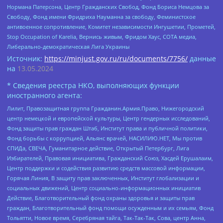
Нормана Патерсона, Центр Гражданских Свобод, Фонд Бориса Немцова за
Свободу, Фонд имени Фридриха Науманна за свободу, Феминистское
антивоенное сопротивление, Комитет независимости Ингушетии, Прометей,
Stop Occupation of Karelia, Вернись живым, Фридом Хаус, СОТА медиа,
Либерально-демократическая Лига Украины
Источник:
https://minjust.gov.ru/ru/documents/7756/
данные
на
13.05.2024
* Сведения реестра НКО, выполняющих функции
иностранного агента:
Лилит, Правозащитная группа Гражданин.Армия.Право, Нижегородский
центр немецкой и европейской культуры, Центр гендерных исследований,
Фонд защиты прав граждан Штаб, Институт права и публичной политики,
Фонд борьбы с коррупцией, Альянс врачей, НАСИЛИЮ.НЕТ, Мы против
СПИДа, СВЕЧА, Гуманитарное действие, Открытый Петербург, Лига
Избирателей, Правовая инициатива, Гражданский Союз, Хасдей Ерушалаим,
Центр поддержки и содействия развитию средств массовой информации,
Горячая Линия, В защиту прав заключенных, Институт глобализации и
социальных движений, Центр социально-информационных инициатив
Действие, Благотворительный фонд охраны здоровья и защиты прав
граждан, Благотворительный фонд помощи осужденным и их семьям, Фонд
Тольятти, Новое время, Серебряная тайга, Так-Так-Так, Сова, центр Анна,