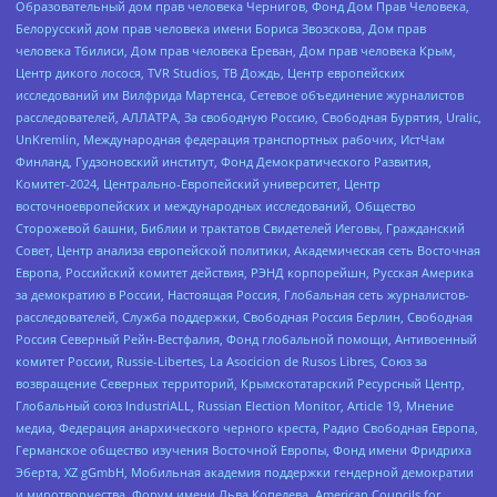
Образовательный дом прав человека Чернигов, Фонд Дом Прав Человека,
Белорусский дом прав человека имени Бориса Звозскова, Дом прав
человека Тбилиси, Дом прав человека Ереван, Дом прав человека Крым,
Центр дикого лосося, TVR Studios, ТВ Дождь, Центр европейских
исследований им Вилфрида Мартенса, Сетевое объединение журналистов
расследователей, АЛЛАТРА, За свободную Россию, Свободная Бурятия, Uralic,
UnKremlin, Международная федерация транспортных рабочих, ИстЧам
Финланд, Гудзоновский институт, Фонд Демократического Развития,
Комитет-2024, Центрально-Европейский университет, Центр
восточноевропейских и международных исследований, Общество
Сторожевой башни, Библии и трактатов Свидетелей Иеговы, Гражданский
Совет, Центр анализа европейской политики, Академическая сеть Восточная
Европа, Российский комитет действия, РЭНД корпорейшн, Русская Америка
за демократию в России, Настоящая Россия, Глобальная сеть журналистов-
расследователей, Служба поддержки, Свободная Россия Берлин, Свободная
Россия Северный Рейн-Вестфалия, Фонд глобальной помощи, Антивоенный
комитет России, Russie-Libertes, La Asocicion de Rusos Libres, Союз за
возвращение Северных территорий, Крымскотатарский Ресурсный Центр,
Глобальный союз IndustriALL, Russian Election Monitor, Article 19, Мнение
медиа, Федерация анархического черного креста, Радио Свободная Европа,
Германское общество изучения Восточной Европы, Фонд имени Фридриха
Эберта, XZ gGmbH, Мобильная академия поддержки гендерной демократии
и миротворчества, Форум имени Льва Копелева, American Councils for