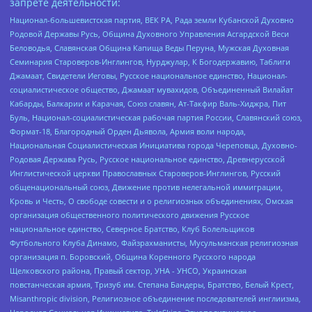
запрете деятельности:
Национал-большевистская партия, ВЕК РА, Рада земли Кубанской Духовно
Родовой Державы Русь, Община Духовного Управления Асгардской Веси
Беловодья, Славянская Община Капища Веды Перуна, Мужская Духовная
Семинария Староверов-Инглингов, Нурджулар, К Богодержавию, Таблиги
Джамаат, Свидетели Иеговы, Русское национальное единство, Национал-
социалистическое общество, Джамаат мувахидов, Объединенный Вилайат
Кабарды, Балкарии и Карачая, Союз славян, Ат-Такфир Валь-Хиджра, Пит
Буль, Национал-социалистическая рабочая партия России, Славянский союз,
Формат-18, Благородный Орден Дьявола, Армия воли народа,
Национальная Социалистическая Инициатива города Череповца, Духовно-
Родовая Держава Русь, Русское национальное единство, Древнерусской
Инглистической церкви Православных Староверов-Инглингов, Русский
общенациональный союз, Движение против нелегальной иммиграции,
Кровь и Честь, О свободе совести и о религиозных объединениях, Омская
организация общественного политического движения Русское
национальное единство, Северное Братство, Клуб Болельщиков
Футбольного Клуба Динамо, Файзрахманисты, Мусульманская религиозная
организация п. Боровский, Община Коренного Русского народа
Щелковского района, Правый сектор, УНА - УНСО, Украинская
повстанческая армия, Тризуб им. Степана Бандеры, Братство, Белый Крест,
Misanthropic division, Религиозное объединение последователей инглиизма,