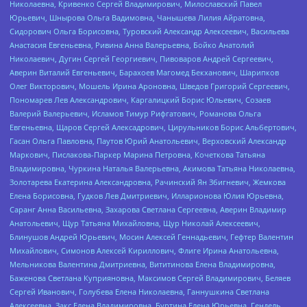
Николаевна, Кривенко Сергей Владимирович, Милославский Павел
Юрьевич, Шнырова Ольга Вадимовна, Чанышева Лилия Айратовна,
Сидорович Ольга Борисовна, Туровский Александр Алексеевич, Васильева
Анастасия Евгеньевна, Ривина Анна Валерьевна, Бойко Анатолий
Николаевич, Дугин Сергей Георгиевич, Пивоваров Андрей Сергеевич,
Аверин Виталий Евгеньевич, Барахоев Магомед Бекханович, Шарипков
Олег Викторович, Мошель Ирина Ароновна, Шведов Григорий Сергеевич,
Пономарев Лев Александрович, Каргалицкий Борис Юльевич, Созаев
Валерий Валерьевич, Исламов Тимур Рифгатович, Романова Ольга
Евгеньевна, Щаров Сергей Алексадрович, Цирульников Борис Альбертович,
Гасан Ольга Павловна, Паутов Юрий Анатольевич, Верховский Александр
Маркович, Пислакова-Паркер Марина Петровна, Кочеткова Татьяна
Владимировна, Чуркина Наталья Валерьевна, Акимова Татьяна Николаевна,
Золотарева Екатерина Александровна, Рачинский Ян Збигневич, Жемкова
Елена Борисовна, Гудков Лев Дмитриевич, Илларионова Юлия Юрьевна,
Саранг Анна Васильевна, Захарова Светлана Сергеевна, Аверин Владимир
Анатольевич, Щур Татьяна Михайловна, Щур Николай Алексеевич,
Блинушов Андрей Юрьевич, Мосин Алексей Геннадьевич, Гефтер Валентин
Михайлович, Симонов Алексей Кириллович, Флиге Ирина Анатольевна,
Мельникова Валентина Дмитриевна, Вититинова Елена Владимировна,
Баженова Светлана Куприяновна, Максимов Сергей Владимирович, Беляев
Сергей Иванович, Голубева Елена Николаевна, Ганнушкина Светлана
Алексеевна, Закс Елена Владимировна, Буртина Елена Юрьевна, Гендель