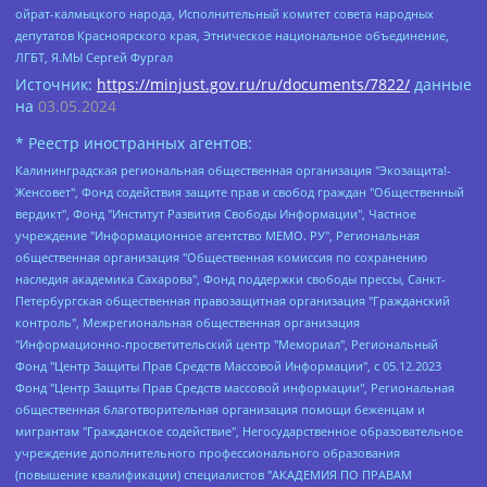
ойрат-калмыцкого народа, Исполнительный комитет совета народных
депутатов Красноярского края, Этническое национальное объединение,
ЛГБТ, Я.МЫ Сергей Фургал
Источник:
https://minjust.gov.ru/ru/documents/7822/
данные
на
03.05.2024
* Реестр иностранных агентов:
Калининградская региональная общественная организация "Экозащита!-Женсовет", Фонд содействия защите прав и свобод граждан "Общественный вердикт", Фонд "Институт Развития Свободы Информации", Частное учреждение "Информационное агентство МЕМО. РУ", Региональная общественная организация "Общественная комиссия по сохранению наследия академика Сахарова", Фонд поддержки свободы прессы, Санкт-Петербургская общественная правозащитная организация "Гражданский контроль", Межрегиональная общественная организация "Информационно-просветительский центр "Мемориал", Региональный Фонд "Центр Защиты Прав Средств Массовой Информации", с 05.12.2023 Фонд "Центр Защиты Прав Средств массовой информации", Региональная общественная благотворительная организация помощи беженцам и мигрантам "Гражданское содействие", Негосударственное образовательное учреждение дополнительного профессионального образования (повышение квалификации) специалистов "АКАДЕМИЯ ПО ПРАВАМ ЧЕЛОВЕКА", Свердловская региональная общественная организация "Сутяжник", Автономная некоммерческая организация "Центр независимых социологических исследований", Союз общественных объединений "Российский исследовательский центр по правам человека", Региональное общественное учреждение научно-информационный центр "МЕМОРИАЛ", Некоммерческая организация "Фонд защиты гласности", Автономная некоммерческая организация "Институт прав человека", Городская общественная организация "Екатеринбургское общество "МЕМОРИАЛ", Городская общественная организация "Рязанское историко-просветительское и правозащитное общество "Мемориал" (Рязанский Мемориал), Челябинский региональный орган общественной самодеятельности – женское общественное объединение "Женщины Евразии", Челябинский региональный орган общественной самодеятельности "Уральская правозащитная группа", Фонд содействия защите здоровья и социальной справедливости имени Андрея Рылькова, Автономная Некоммерческая Организация "Аналитический Центр Юрия Левады", Автономная некоммерческая организация социальной поддержки населения "Проект Апрель", Региональная общественная организация помощи женщинам и детям, находящимся в кризисной ситуации "Информационно-методический центр "Анна", Фонд содействия развитию массовых коммуникаций и правовому просвещению "Так-так-Так", Фонд содействия устойчивому развитию "Серебряная тайга", Свердловский региональный общественный фонд социальных проектов "Новое время", "Idel.Реалии", Кавказ.Реалии, Крым.Реалии, Телеканал Настоящее Время, Татаро-башкирская служба Радио Свобода (Azatliq Radiosi), Радио Свободная Европа/Радио Свобода (PCE/PC), "Сибирь.Реалии", "Фактограф", Благотворительный фонд помощи осужденным и их семьям, Автономная некоммерческая организация "Институт глобализации и социальных движений", Фонд "В защиту прав заключенных", Частное учреждение "Центр поддержки и содействия развитию средств массовой информации", Пензенский региональный общественный благотворительный фонд "Гражданский союз", "Север.Реалии", Некоммерческая организация Фонд "Правовая инициатива", Общество с ограниченной ответственностью "Радио Свободная Европа/Радио Свобода", Чешское информационное агентство "MEDIUM-ORIENT", Красноярская региональная общественная организация "Мы против СПИДа", Камалягин Денис Николаевич, Маркелов Сергей Евгеньевич, Пономарев Лев Александрович, Савицкая Людмила Алексеевна, Автономная некоммерческая организация "Центр по работе с проблемой насилия "НАСИЛИЮ.НЕТ", Межрегиональный профессиональный союз работников здравоохранения "Альянс врачей", Юридическое лицо, зарегистрированное в Латвийской Республике, SIA "Medusa Project" (регистрационный номер 40103797863, дата регистрации 10.06.2014), Некоммерческая организация "Фонд по борьбе с коррупцией", Автономная некоммерческая организация "Институт права и публичной политики", Баданин Роман Сергеевич, Гликин Максим Александрович, Железнова Мария Михайловна, Лукьянова Юлия Сергеевна, Маетная Елизавета Витальевна, Маняхин Петр Борисович, Чуракова Ольга Владимировна, Ярош Юлия Петровна, Юридическое лицо "The Insider SIA", зарегистрированное в Риге, Латвийская Республика (дата регистрации 26.06.2015), являющееся администратором доменного имени интернет-издания "The Insider SIA", https://theins.ru, Постернак Алексей Евгеньевич, Рубин Михаил Аркадьевич, Анин Роман Александрович, Юридическое лицо Istories fonds, зарегистрированное в Латвийской Республике (регистрационный номер 50008295751, дата регистрации 24.02.2020), Великовский Дмитрий Александрович, Долинина Ирина Николаевна, Мароховская Алеся Алексеевна, Шлейнов Роман Юрьевич, Шмагун Олеся Валентиновна, Общество с ограниченной ответственностью "Альтаир 2021", Общество с ограниченной ответственностью "Вега 2021", Общество с ограниченной ответственностью "Главный редактор 2021", Общество с ограниченной ответственностью "Ромашки монолит", Важенков Артем Валерьевич, Ивановская областная общественная организация "Центр гендерных исследований", Гурман Юрий Альбертович, Медиапроект "ОВД-Инфо", Егоров Владимир Владимирович, Жилинский Владимир Александрович, Общество с ограниченной ответственностью "ЗП", Иванова София Юрьевна, Карезина Инна Павловна, Кильтау Екатерина Викторовна, Петров Алексей Викторович, Пискунов Сергей Евгеньевич, Смирнов Сергей Сергеевич, Тихонов Михаил Сергеевич, Общество с ограниченной ответственностью "ЖУРНАЛИСТ-ИНОСТРАННЫЙ АГЕНТ", Арапова Галина Юрьевна, Вольтская Татьяна Анатольевна, Американская компания "Mason G.E.S. Anonymous Foundation" (США), являющаяся владельцем интернет-издания https://mnews.world/, Компания "Stichting Bellingcat", зарегистрированная в Нидерландах (дата регистрации 11.07.2018), Захаров Андрей Вячеславович, Клепиковская Екатерина Дмитриевна, Общество с ограниченной ответственностью "МЕМО", Перл Роман Александрович, Симонов Евгений Алексеевич, Соловьева Елена Анатольевна, Сотников Даниил Владимирович, Сурначева Елизавета Дмитриевна, Автономная некоммерческая организация по защите прав человека и информированию населения "Якутия – Наше Мнение", Общество с ограниченной ответственностью "Москоу диджитал медиа", с 26.01.2023 Общество с ограниченной ответственностью "Чайка Белые сады", Ветошкина Валерия Валерьевна, Заговора Максим Александрович, Межрегиональное общественное движение "Российская ЛГБТ - сеть", Оленичев Максим Владимирович, Павлов Иван Юрьевич, Скворцова Елена Сергеевна, Общество с ограниченной ответственностью "Как бы инагент", Кочетков Игорь Викторович, Общество с ограниченной ответственностью "Честные выборы", Еланчик Олег Александрович, Общество с ограниченной ответственностью "Нобелевский призыв", Гималова Регина Эмилевна, Григорьев Андрей Валерьевич, Григорьева Алина Александровна, Ассоциация по содействию защите прав призывников, альтернативнослужащих и военнослужащих "Правозащитная группа "Гражданин.Армия.Право", Хисамова Регина Фаритовна, Автономная некоммерческая организация по реализации социально-правовых программ "Лилит", Дальневосточное общественное движение "Маяк", Санкт-Петербургская ЛГБТ-инициативная группа "Выход", Инициативная группа ЛГБТ+ "Реверс", Алексеев Андрей Викторович, Бекбулатова Таисия Львовна, Беляев Иван Михайлович, Владыкина Елена Сергеевна, Гельман Марат Александрович, Никульшина Вероника Юрьевна, Толоконникова Надежда Андреевна, Шендерович Виктор Анатольевич, Общество с ограниченной ответственностью "Данное сообщение", Общество с ограниченной ответственностью Издательский дом "Новая глава", Айнбиндер Александра Александровна, Московский комьюнити-центр для ЛГБТ+инициатив, Благотворительный фонд развития филантропии, Deutsche Welle (Германия, Kurt-Schumacher-Strasse 3, 53113 Bonn), Борзунова Мария Михайловна, Воробьев Виктор Викторович, Голубева Анна Львовна, Константинова Алла Михайловна, Малкова Ирина Владимировна, Мурадов Мурад Абдулгалимович, Осетинская Елизавета Николаевна, Понасенков Евгений Николаевич, Ганапольский Матвей Юрьевич, Киселев Евгений Алексеевич, Борухович Ирина Григорьевна, Дремин Иван Тимофеевич, Дубровский Дмитрий Викторович, Красноярская региональная общественная организация поддержки и развития альтернативных образовательных технологий и межкультурных коммуникаций "ИНТЕРРА", Маяковская Екатерина Алексеевна, Фейгин Марк Захарович, Филимонов Андрей Викторович, Дзугкоева Регина Николаевна, Доброхотов Роман Александрович, Дудь Юрий Александрович, Елкин Сергей Владимирович, Кругликов Кирилл Игоревич, Сабунаева Мария Леонидовна, Семенов Алексей Владимирович, Шаинян Карен Багратович, Шульман Екатерина Михайловна, Асафьев Артур Валерьевич, Вахштайн Виктор Семенович, Венедиктов Алексей Алексеевич, Лушникова Екатерина Евгеньевна, Волков Леонид Михайлович, Невзоров Александр Глебович, Пархоменко Сергей Борисович, Сироткин Ярослав Николаевич, Кара-Мурза Владимир Владимирович, Баранова Наталья Владимировна, Гозман Леонид Яковлевич, Кагарлицкий Борис Юльевич, Климарев Михаил Валерьевич, Милов Владимир Станиславович, Автономная некоммерческая организация Краснодарский центр современного искусства "Типография", Моргенштерн Алишер Тагирович, Соболь Любовь Эдуардовна, Общество с ограниченной ответственностью "ЛИЗА НОРМ", Каспаров Гарри Кимович, Ходорковский Михаил Борисович, Общество с ограниченной ответственностью "Апрельские тезисы", Данилович Ирина Брониславовна, Кашин Олег Владимирович, Петров Николай Владимирович, Пивоваров Алексей Владимирович, Соколов Михаил Владимирович, Цветкова Юлия Владимировна, Чичваркин Евгений Александрович, Комитет против пыток/Команда против пыток, Общество с ограниченной ответственностью "Первый научный", Общество с ограниченной ответственностью "Вертолет и ко", Белоцерковская Вероника Борисовна, Кац Максим Евгеньевич, Лазарева Татьяна Юрьевна, Шаведдинов Руслан Табризович, Яшин Илья Валерьевич, Общество с ограниченной ответственностью "Иноагент ААВ", Алешковский Дмитрий Петрович, Альбац Евгения Марковна, Быков Дмитрий Львович, Галямина Юлия Евгеньевна, Лойко Сергей Леонидович, Мартынов Кирилл Константинович, Медведев Сергей Александрович, Крашенинников Федор Геннадиевич, Гордеева Катерина Вл