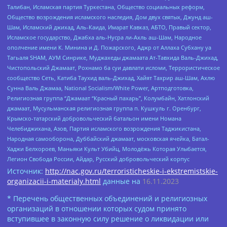
Талибан, Исламская партия Туркестана, Общество социальных реформ,
Общество возрождения исламского наследия, Дом двух святых, Джунд аш-
Шам, Исламский джихад, Аль-Каида, Имарат Кавказ, АБТО, Правый сектор,
Исламское государство, Джабха аль-Нусра ли-Ахль аш-Шам, Народное
ополчение имени К. Минина и Д. Пожарского, Аджр от Аллаха Субхану уа
Тагьаля SHAM, АУМ Синрике, Муджахеды джамаата Ат-Тавхида Валь-Джихад,
Чистопольский Джамаат, Рохнамо ба суи давлати исломи, Террористическое
сообщество Сеть, Катиба Таухид валь-Джихад, Хайят Тахрир аш-Шам, Ахлю
Сунна Валь Джамаа, National Socialism/White Power, Артподготовка,
Религиозная группа “Джамаат “Красный пахарь”, Колумбайн, Хатлонский
джамаат, Мусульманская религиозная группа п. Кушкуль г. Оренбург,
Крымско-татарский добровольческий батальон имени Номана
Челебиджихана, Азов, Партия исламского возрождения Таджикистана,
Народная самооборона, Дуббайский джамаат, московская ячейка, Батал-
Хаджи Белхороев, Маньяки Культ Убийц, Молодёжь Которая Улыбается,
Легион Свобода России, Айдар, Русский добровольческий корпус
Источник:
http://nac.gov.ru/terroristicheskie-i-ekstremistskie-
organizacii-i-materialy.html
данные на
16.11.2023
* Перечень общественных объединений и религиозных
организаций в отношении которых судом принято
вступившее в законную силу решение о ликвидации или