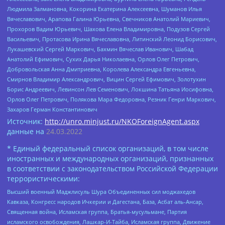
Людмила Залмановна, Кокорина Екатерина Алексеевна, Шуманов Илья
Вячеславович, Арапова Галина Юрьевна, Свечников Анатолий Мариевич,
Прохоров Вадим Юрьевич, Шахова Елена Владимировна, Подузов Сергей
Васильевич, Протасова Ирина Вячеславовна, Литинский Леонид Борисович,
Лукашевский Сергей Маркович, Бахмин Вячеслав Иванович, Шабад
Анатолий Ефимович, Сухих Дарья Николаевна, Орлов Олег Петрович,
Добровольская Анна Дмитриевна, Королева Александра Евгеньевна,
Смирнов Владимир Александрович, Вицин Сергей Ефимович, Золотухин
Борис Андреевич, Левинсон Лев Семенович, Локшина Татьяна Иосифовна,
Орлов Олег Петрович, Полякова Мара Федоровна, Резник Генри Маркович,
Захаров Герман Константинович
Источник:
http://unro.minjust.ru/NKOForeignAgent.aspx
данные на
24.03.2022
* Единый федеральный список организаций, в том числе
иностранных и международных организаций, признанных
в соответствии с законодательством Российской Федерации
террористическими:
Высший военный Маджлисуль Шура Объединенных сил моджахедов
Кавказа, Конгресс народов Ичкерии и Дагестана, База, Асбат аль-Ансар,
Священная война, Исламская группа, Братья-мусульмане, Партия
исламского освобождения, Лашкар-И-Тайба, Исламская группа, Движение