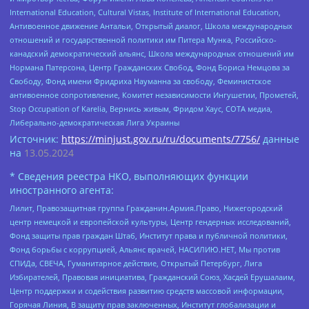
International Education, Cultural Vistas, Institute of International Education,
Антивоенное движение Антальи, Открытый диалог, Школа международных
отношений и государственной политики им Питера Мунка, Российско-
канадский демократический альянс, Школа международных отношений им
Нормана Патерсона, Центр Гражданских Свобод, Фонд Бориса Немцова за
Свободу, Фонд имени Фридриха Науманна за свободу, Феминистское
антивоенное сопротивление, Комитет независимости Ингушетии, Прометей,
Stop Occupation of Karelia, Вернись живым, Фридом Хаус, СОТА медиа,
Либерально-демократическая Лига Украины
Источник:
https://minjust.gov.ru/ru/documents/7756/
данные
на
13.05.2024
* Сведения реестра НКО, выполняющих функции
иностранного агента:
Лилит, Правозащитная группа Гражданин.Армия.Право, Нижегородский
центр немецкой и европейской культуры, Центр гендерных исследований,
Фонд защиты прав граждан Штаб, Институт права и публичной политики,
Фонд борьбы с коррупцией, Альянс врачей, НАСИЛИЮ.НЕТ, Мы против
СПИДа, СВЕЧА, Гуманитарное действие, Открытый Петербург, Лига
Избирателей, Правовая инициатива, Гражданский Союз, Хасдей Ерушалаим,
Центр поддержки и содействия развитию средств массовой информации,
Горячая Линия, В защиту прав заключенных, Институт глобализации и