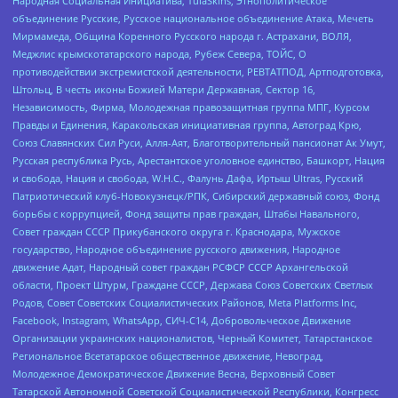
Народная Социальная Инициатива, TulaSkins, Этнополитическое
объединение Русские, Русское национальное объединение Атака, Мечеть
Мирмамеда, Община Коренного Русского народа г. Астрахани, ВОЛЯ,
Меджлис крымскотатарского народа, Рубеж Севера, ТОЙС, О
противодействии экстремистской деятельности, РЕВТАТПОД, Артподготовка,
Штольц, В честь иконы Божией Матери Державная, Сектор 16,
Независимость, Фирма, Молодежная правозащитная группа МПГ, Курсом
Правды и Единения, Каракольская инициативная группа, Автоград Крю,
Союз Славянских Сил Руси, Алля-Аят, Благотворительный пансионат Ак Умут,
Русская республика Русь, Арестантское уголовное единство, Башкорт, Нация
и свобода, Нация и свобода, W.H.С., Фалунь Дафа, Иртыш Ultras, Русский
Патриотический клуб-Новокузнецк/РПК, Сибирский державный союз, Фонд
борьбы с коррупцией, Фонд защиты прав граждан, Штабы Навального,
Совет граждан СССР Прикубанского округа г. Краснодара, Мужское
государство, Народное объединение русского движения, Народное
движение Адат, Народный совет граждан РСФСР СССР Архангельской
области, Проект Штурм, Граждане СССР, Держава Союз Советских Светлых
Родов, Совет Советских Социалистических Районов, Meta Platforms Inc,
Facebook, Instagram, WhatsApp, СИЧ-С14, Добровольческое Движение
Организации украинских националистов, Черный Комитет, Татарстанское
Региональное Всетатарское общественное движение, Невоград,
Молодежное Демократическое Движение Весна, Верховный Совет
Татарской Автономной Советской Социалистической Республики, Конгресс