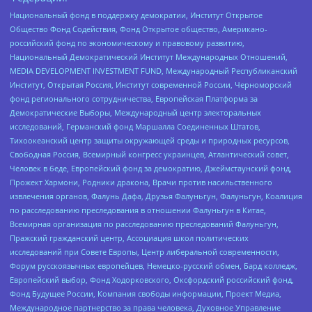
Национальный фонд в поддержку демократии, Институт Открытое
Общество Фонд Содействия, Фонд Открытое общество, Американо-
российский фонд по экономическому и правовому развитию,
Национальный Демократический Институт Международных Отношений,
MEDIA DEVELOPMENT INVESTMENT FUND, Международный Республиканский
Институт, Открытая Россия, Институт современной России, Черноморский
фонд регионального сотрудничества, Европейская Платформа за
Демократические Выборы, Международный центр электоральных
исследований, Германский фонд Маршалла Соединенных Штатов,
Тихоокеанский центр защиты окружающей среды и природных ресурсов,
Свободная Россия, Всемирный конгресс украинцев, Атлантический совет,
Человек в беде, Европейский фонд за демократию, Джеймстаунский фонд,
Прожект Хармони, Родники дракона, Врачи против насильственного
извлечения органов, Фалунь Дафа, Друзья Фалуньгун, Фалуньгун, Коалиция
по расследованию преследования в отношении Фалуньгун в Китае,
Всемирная организация по расследованию преследований Фалуньгун,
Пражский гражданский центр, Ассоциация школ политических
исследований при Совете Европы, Центр либеральной современности,
Форум русскоязычных европейцев, Немецко-русский обмен, Бард колледж,
Европейский выбор, Фонд Ходорковского, Оксфордский российский фонд,
Фонд Будущее России, Компания свободы информации, Проект Медиа,
Международное партнерство за права человека, Духовное Управление