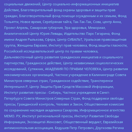
социальных движений, Центр социально-информационных инициатив
Действие, Благотворительный фонд охраны здоровья и защиты прав
граждан, Благотворительный фонд помощи осужденным и их семьям, Фонд
Тольятти, Новое время, Серебряная тайга, Так-Так-Так, Сова, центр Анна,
Проект Апрель, Самарская губерния, Эра здоровья, Мемориал,
Аналитический Центр Юрия Левады, Издательство Парк Гагарина, Фонд
имени Андрея Рылькова, Сфера, Центр СИБАЛЬТ, Уральская правозащитная
группа, Женщины Евразии, Институт прав человека, Фонд защиты гласности,
Российский исследовательский центр по правам человека,
Дальневосточный центр развития гражданских инициатив и социального
партнерства, Гражданское действие, Центр независимых социологических
исследований, Сутяжник, АКАДЕМИЯ ПО ПРАВАМ ЧЕЛОВЕКА, Центр развития
некоммерческих организаций, Частное учреждение в Калининграде Совета
Министров северных стран, Гражданское содействие, Трансперенси
Интернешнл-Р, Центр Защиты Прав Средств Массовой Информации,
Институт развития прессы - Сибирь, Частное учреждение в Санкт-
Петербурге Совета Министров Северных Стран, Фонд поддержки свободы
прессы, Гражданский контроль, Человек и Закон, Общественная комиссия
по сохранению наследия академика Сахарова, Информационное агентство
МЕМО. РУ, Институт региональной прессы, Институт Развития Свободы
Информации, Экозащита!-Женсовет, Общественный вердикт, Евразийская
антимонопольная ассоциация, Бедушев Петр Петрович, Дзугкоева Регина