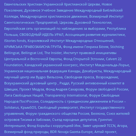
Евангельских Христиан Украинской Христианской Церкви, Новое
Поколение, Духовное Учебное Заведение Международный Библейский
Колледж, Международное христианское движение, Всемирный Институт
Саентологических Предприятий, Церковь Духовной Технологии,
Европейская сеть организаций по наблюдению за выборами, Республика
Польша, СВОБОДНЫЙ ИДЕЛЬ-УРАЛ, Ассоциация развития журналистики,
IStories fonds, Королевский Институт Международных Отношений,
КРИМСЬКА ПРАВОЗАХИСНА ГРУПА, Фонд имени Генриха Бёлля, Stichting
Bellingcat, Bellingcat Ltd, The Insider, Институт правовой инициативы
Центральной и Восточной Европы, Фонд Открытой Эстонии, Calvert 22
Foundation, Канадский украинский конгресс, Институт Макдональда-Лорье,
Украинская национальная федерация Канады, Декабристы, Международный
научный центр им Вудро Вильсона, Свободная пресса, Возрождение,
Всеукраинский духовный центр , Риддл, Русский антивоенный комитет в
Швеции, Проект Медуза, Фонд Андрея Сахарова, Форум свободной России,
Лига Свободных Наций, Transparеncy International, Форум Свободных
Народов ПостРоссии, Солидарность с гражданским движением в России –
Solidarus, КрымSOS, Свободный университет, Институт государственного
управления, Форум гражданского общества Россия, Беллона, Союз жителей
островов Тисима и Хабомаи, Съезд народных депутатов, Гринпис
Интернешнл, Фонд борьбы с коррупцией Инк, Завет церквей TCCN, Агора,
Всемирный фонд природы, BDR Novaja Gazeta-Europe, Алтай проект,