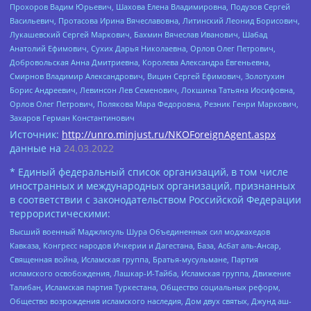
Прохоров Вадим Юрьевич, Шахова Елена Владимировна, Подузов Сергей
Васильевич, Протасова Ирина Вячеславовна, Литинский Леонид Борисович,
Лукашевский Сергей Маркович, Бахмин Вячеслав Иванович, Шабад
Анатолий Ефимович, Сухих Дарья Николаевна, Орлов Олег Петрович,
Добровольская Анна Дмитриевна, Королева Александра Евгеньевна,
Смирнов Владимир Александрович, Вицин Сергей Ефимович, Золотухин
Борис Андреевич, Левинсон Лев Семенович, Локшина Татьяна Иосифовна,
Орлов Олег Петрович, Полякова Мара Федоровна, Резник Генри Маркович,
Захаров Герман Константинович
Источник:
http://unro.minjust.ru/NKOForeignAgent.aspx
данные на
24.03.2022
* Единый федеральный список организаций, в том числе
иностранных и международных организаций, признанных
в соответствии с законодательством Российской Федерации
террористическими:
Высший военный Маджлисуль Шура Объединенных сил моджахедов
Кавказа, Конгресс народов Ичкерии и Дагестана, База, Асбат аль-Ансар,
Священная война, Исламская группа, Братья-мусульмане, Партия
исламского освобождения, Лашкар-И-Тайба, Исламская группа, Движение
Талибан, Исламская партия Туркестана, Общество социальных реформ,
Общество возрождения исламского наследия, Дом двух святых, Джунд аш-