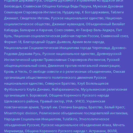
Родовой Державы Русь, Община Духовного Управления Асгардской Веси
Беловодья, Славянская Община Капища Веды Перуна, Мужская Духовная
Семинария Староверов-Инглингов, Нурджулар, К Богодержавию, Таблиги
Джамаат, Свидетели Иеговы, Русское национальное единство, Национал-
социалистическое общество, Джамаат мувахидов, Объединенный Вилайат
Кабарды, Балкарии и Карачая, Союз славян, Ат-Такфир Валь-Хиджра, Пит
Буль, Национал-социалистическая рабочая партия России, Славянский союз,
Формат-18, Благородный Орден Дьявола, Армия воли народа,
Национальная Социалистическая Инициатива города Череповца, Духовно-
Родовая Держава Русь, Русское национальное единство, Древнерусской
Инглистической церкви Православных Староверов-Инглингов, Русский
общенациональный союз, Движение против нелегальной иммиграции,
Кровь и Честь, О свободе совести и о религиозных объединениях, Омская
организация общественного политического движения Русское
национальное единство, Северное Братство, Клуб Болельщиков
Футбольного Клуба Динамо, Файзрахманисты, Мусульманская религиозная
организация п. Боровский, Община Коренного Русского народа
Щелковского района, Правый сектор, УНА - УНСО, Украинская
повстанческая армия, Тризуб им. Степана Бандеры, Братство, Белый Крест,
Misanthropic division, Религиозное объединение последователей инглиизма,
Народная Социальная Инициатива, TulaSkins, Этнополитическое
объединение Русские, Русское национальное объединение Атака, Мечеть
Мирмамеда, Община Коренного Русского народа г. Астрахани, ВОЛЯ,