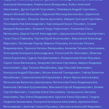
Анастасия Евгеньевна, Ривина Анна Валерьевна, Бойко Анатолий
Николаевич, Дугин Сергей Георгиевич, Пивоваров Андрей Сергеевич,
Аверин Виталий Евгеньевич, Барахоев Магомед Бекханович, Шарипков
Олег Викторович, Мошель Ирина Ароновна, Шведов Григорий Сергеевич,
Пономарев Лев Александрович, Каргалицкий Борис Юльевич, Созаев
Валерий Валерьевич, Исламов Тимур Рифгатович, Романова Ольга
Евгеньевна, Щаров Сергей Алексадрович, Цирульников Борис Альбертович,
Гасан Ольга Павловна, Паутов Юрий Анатольевич, Верховский Александр
Маркович, Пислакова-Паркер Марина Петровна, Кочеткова Татьяна
Владимировна, Чуркина Наталья Валерьевна, Акимова Татьяна Николаевна,
Золотарева Екатерина Александровна, Рачинский Ян Збигневич, Жемкова
Елена Борисовна, Гудков Лев Дмитриевич, Илларионова Юлия Юрьевна,
Саранг Анна Васильевна, Захарова Светлана Сергеевна, Аверин Владимир
Анатольевич, Щур Татьяна Михайловна, Щур Николай Алексеевич,
Блинушов Андрей Юрьевич, Мосин Алексей Геннадьевич, Гефтер Валентин
Михайлович, Симонов Алексей Кириллович, Флиге Ирина Анатольевна,
Мельникова Валентина Дмитриевна, Вититинова Елена Владимировна,
Баженова Светлана Куприяновна, Максимов Сергей Владимирович, Беляев
Сергей Иванович, Голубева Елена Николаевна, Ганнушкина Светлана
Алексеевна, Закс Елена Владимировна, Буртина Елена Юрьевна, Гендель
Людмила Залмановна, Кокорина Екатерина Алексеевна, Шуманов Илья
Вячеславович, Арапова Галина Юрьевна, Свечников Анатолий Мариевич,