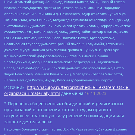
Шам, Исламский джихад, Аль-Каида, Имарат Кавказ, АБТО, Правый сектор,
Исламское государство, Джабха аль-Нусра ли-Ахль аш-Шам, Народное
ополчение имени К. Минина и Д. Пожарского, Аджр от Аллаха Субхану уа
Тагьаля SHAM, АУМ Синрике, Муджахеды джамаата Ат-Тавхида Валь-Джихад,
Чистопольский Джамаат, Рохнамо ба суи давлати исломи, Террористическое
сообщество Сеть, Катиба Таухид валь-Джихад, Хайят Тахрир аш-Шам, Ахлю
Сунна Валь Джамаа, National Socialism/White Power, Артподготовка,
Религиозная группа “Джамаат “Красный пахарь”, Колумбайн, Хатлонский
джамаат, Мусульманская религиозная группа п. Кушкуль г. Оренбург,
Крымско-татарский добровольческий батальон имени Номана
Челебиджихана, Азов, Партия исламского возрождения Таджикистана,
Народная самооборона, Дуббайский джамаат, московская ячейка, Батал-
Хаджи Белхороев, Маньяки Культ Убийц, Молодёжь Которая Улыбается,
Легион Свобода России, Айдар, Русский добровольческий корпус
Источник:
http://nac.gov.ru/terroristicheskie-i-ekstremistskie-
organizacii-i-materialy.html
данные на
16.11.2023
* Перечень общественных объединений и религиозных
организаций в отношении которых судом принято
вступившее в законную силу решение о ликвидации или
запрете деятельности:
Национал-большевистская партия, ВЕК РА, Рада земли Кубанской Духовно