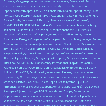
Колледж, Международное христианское движение, Всемирный Институт
Саентологических Предприятий, Церковь Духовной Технологии,
Европейская сеть организаций по наблюдению за выборами, Республика
Польша, СВОБОДНЫЙ ИДЕЛЬ-УРАЛ, Ассоциация развития журналистики,
IStories fonds, Королевский Институт Международных Отношений,
КРИМСЬКА ПРАВОЗАХИСНА ГРУПА, Фонд имени Генриха Бёлля, Stichting
Bellingcat, Bellingcat Ltd, The Insider, Институт правовой инициативы
Центральной и Восточной Европы, Фонд Открытой Эстонии, Calvert 22
Foundation, Канадский украинский конгресс, Институт Макдональда-Лорье,
Украинская национальная федерация Канады, Декабристы, Международный
научный центр им Вудро Вильсона, Свободная пресса, Возрождение,
Всеукраинский духовный центр , Риддл, Русский антивоенный комитет в
Швеции, Проект Медуза, Фонд Андрея Сахарова, Форум свободной России,
Лига Свободных Наций, Transparеncy International, Форум Свободных
Народов ПостРоссии, Солидарность с гражданским движением в России –
Solidarus, КрымSOS, Свободный университет, Институт государственного
управления, Форум гражданского общества Россия, Беллона, Союз жителей
островов Тисима и Хабомаи, Съезд народных депутатов, Гринпис
Интернешнл, Фонд борьбы с коррупцией Инк, Завет церквей TCCN, Агора,
Всемирный фонд природы, BDR Novaja Gazeta-Europe, Алтай проект,
Образовательный дом прав человека Чернигов, Фонд Дом Прав Человека,
Белорусский дом прав человека имени Бориса Звозскова, Дом прав
человека Тбилиси, Дом прав человека Ереван, Дом прав человека Крым,