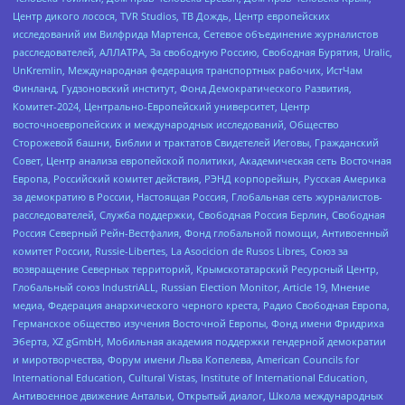
Центр дикого лосося, TVR Studios, ТВ Дождь, Центр европейских
исследований им Вилфрида Мартенса, Сетевое объединение журналистов
расследователей, АЛЛАТРА, За свободную Россию, Свободная Бурятия, Uralic,
UnKremlin, Международная федерация транспортных рабочих, ИстЧам
Финланд, Гудзоновский институт, Фонд Демократического Развития,
Комитет-2024, Центрально-Европейский университет, Центр
восточноевропейских и международных исследований, Общество
Сторожевой башни, Библии и трактатов Свидетелей Иеговы, Гражданский
Совет, Центр анализа европейской политики, Академическая сеть Восточная
Европа, Российский комитет действия, РЭНД корпорейшн, Русская Америка
за демократию в России, Настоящая Россия, Глобальная сеть журналистов-
расследователей, Служба поддержки, Свободная Россия Берлин, Свободная
Россия Северный Рейн-Вестфалия, Фонд глобальной помощи, Антивоенный
комитет России, Russie-Libertes, La Asocicion de Rusos Libres, Союз за
возвращение Северных территорий, Крымскотатарский Ресурсный Центр,
Глобальный союз IndustriALL, Russian Election Monitor, Article 19, Мнение
медиа, Федерация анархического черного креста, Радио Свободная Европа,
Германское общество изучения Восточной Европы, Фонд имени Фридриха
Эберта, XZ gGmbH, Мобильная академия поддержки гендерной демократии
и миротворчества, Форум имени Льва Копелева, American Councils for
International Education, Cultural Vistas, Institute of International Education,
Антивоенное движение Антальи, Открытый диалог, Школа международных