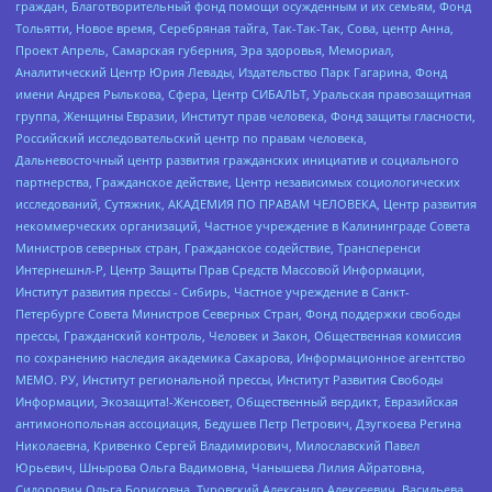
граждан, Благотворительный фонд помощи осужденным и их семьям, Фонд
Тольятти, Новое время, Серебряная тайга, Так-Так-Так, Сова, центр Анна,
Проект Апрель, Самарская губерния, Эра здоровья, Мемориал,
Аналитический Центр Юрия Левады, Издательство Парк Гагарина, Фонд
имени Андрея Рылькова, Сфера, Центр СИБАЛЬТ, Уральская правозащитная
группа, Женщины Евразии, Институт прав человека, Фонд защиты гласности,
Российский исследовательский центр по правам человека,
Дальневосточный центр развития гражданских инициатив и социального
партнерства, Гражданское действие, Центр независимых социологических
исследований, Сутяжник, АКАДЕМИЯ ПО ПРАВАМ ЧЕЛОВЕКА, Центр развития
некоммерческих организаций, Частное учреждение в Калининграде Совета
Министров северных стран, Гражданское содействие, Трансперенси
Интернешнл-Р, Центр Защиты Прав Средств Массовой Информации,
Институт развития прессы - Сибирь, Частное учреждение в Санкт-
Петербурге Совета Министров Северных Стран, Фонд поддержки свободы
прессы, Гражданский контроль, Человек и Закон, Общественная комиссия
по сохранению наследия академика Сахарова, Информационное агентство
МЕМО. РУ, Институт региональной прессы, Институт Развития Свободы
Информации, Экозащита!-Женсовет, Общественный вердикт, Евразийская
антимонопольная ассоциация, Бедушев Петр Петрович, Дзугкоева Регина
Николаевна, Кривенко Сергей Владимирович, Милославский Павел
Юрьевич, Шнырова Ольга Вадимовна, Чанышева Лилия Айратовна,
Сидорович Ольга Борисовна, Туровский Александр Алексеевич, Васильева