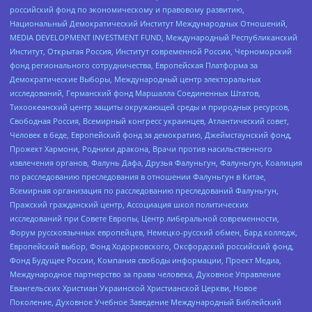
российский фонд по экономическому и правовому развитию,
Национальный Демократический Институт Международных Отношений,
MEDIA DEVELOPMENT INVESTMENT FUND, Международный Республиканский
Институт, Открытая Россия, Институт современной России, Черноморский
фонд регионального сотрудничества, Европейская Платформа за
Демократические Выборы, Международный центр электоральных
исследований, Германский фонд Маршалла Соединенных Штатов,
Тихоокеанский центр защиты окружающей среды и природных ресурсов,
Свободная Россия, Всемирный конгресс украинцев, Атлантический совет,
Человек в беде, Европейский фонд за демократию, Джеймстаунский фонд,
Прожект Хармони, Родники дракона, Врачи против насильственного
извлечения органов, Фалунь Дафа, Друзья Фалуньгун, Фалуньгун, Коалиция
по расследованию преследования в отношении Фалуньгун в Китае,
Всемирная организация по расследованию преследований Фалуньгун,
Пражский гражданский центр, Ассоциация школ политических
исследований при Совете Европы, Центр либеральной современности,
Форум русскоязычных европейцев, Немецко-русский обмен, Бард колледж,
Европейский выбор, Фонд Ходорковского, Оксфордский российский фонд,
Фонд Будущее России, Компания свободы информации, Проект Медиа,
Международное партнерство за права человека, Духовное Управление
Евангельских Христиан Украинской Христианской Церкви, Новое
Поколение, Духовное Учебное Заведение Международный Библейский