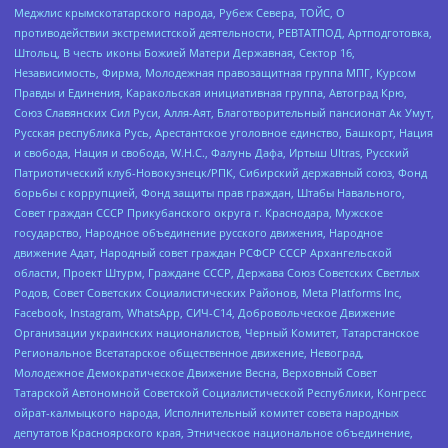
Меджлис крымскотатарского народа, Рубеж Севера, ТОЙС, О
противодействии экстремистской деятельности, РЕВТАТПОД, Артподготовка,
Штольц, В честь иконы Божией Матери Державная, Сектор 16,
Независимость, Фирма, Молодежная правозащитная группа МПГ, Курсом
Правды и Единения, Каракольская инициативная группа, Автоград Крю,
Союз Славянских Сил Руси, Алля-Аят, Благотворительный пансионат Ак Умут,
Русская республика Русь, Арестантское уголовное единство, Башкорт, Нация
и свобода, Нация и свобода, W.H.С., Фалунь Дафа, Иртыш Ultras, Русский
Патриотический клуб-Новокузнецк/РПК, Сибирский державный союз, Фонд
борьбы с коррупцией, Фонд защиты прав граждан, Штабы Навального,
Совет граждан СССР Прикубанского округа г. Краснодара, Мужское
государство, Народное объединение русского движения, Народное
движение Адат, Народный совет граждан РСФСР СССР Архангельской
области, Проект Штурм, Граждане СССР, Держава Союз Советских Светлых
Родов, Совет Советских Социалистических Районов, Meta Platforms Inc,
Facebook, Instagram, WhatsApp, СИЧ-С14, Добровольческое Движение
Организации украинских националистов, Черный Комитет, Татарстанское
Региональное Всетатарское общественное движение, Невоград,
Молодежное Демократическое Движение Весна, Верховный Совет
Татарской Автономной Советской Социалистической Республики, Конгресс
ойрат-калмыцкого народа, Исполнительный комитет совета народных
депутатов Красноярского края, Этническое национальное объединение,