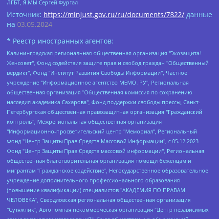
ЛГБТ, Я.МЫ Сергей Фургал
Источник:
https://minjust.gov.ru/ru/documents/7822/
данные
на
03.05.2024
* Реестр иностранных агентов:
Калининградская региональная общественная организация "Экозащита!-Женсовет", Фонд содействия защите прав и свобод граждан "Общественный вердикт", Фонд "Институт Развития Свободы Информации", Частное учреждение "Информационное агентство МЕМО. РУ", Региональная общественная организация "Общественная комиссия по сохранению наследия академика Сахарова", Фонд поддержки свободы прессы, Санкт-Петербургская общественная правозащитная организация "Гражданский контроль", Межрегиональная общественная организация "Информационно-просветительский центр "Мемориал", Региональный Фонд "Центр Защиты Прав Средств Массовой Информации", с 05.12.2023 Фонд "Центр Защиты Прав Средств массовой информации", Региональная общественная благотворительная организация помощи беженцам и мигрантам "Гражданское содействие", Негосударственное образовательное учреждение дополнительного профессионального образования (повышение квалификации) специалистов "АКАДЕМИЯ ПО ПРАВАМ ЧЕЛОВЕКА", Свердловская региональная общественная организация "Сутяжник", Автономная некоммерческая организация "Центр независимых социологических исследований", Союз общественных объединений "Российский исследовательский центр по правам человека", Региональное общественное учреждение научно-информационный центр "МЕМОРИАЛ", Некоммерческая организация "Фонд защиты гласности", Автономная некоммерческая организация "Институт прав человека", Городская общественная организация "Екатеринбургское общество "МЕМОРИАЛ", Городская общественная организация "Рязанское историко-просветительское и правозащитное общество "Мемориал" (Рязанский Мемориал), Челябинский региональный орган общественной самодеятельности – женское общественное объединение "Женщины Евразии", Челябинский региональный орган общественной самодеятельности "Уральская правозащитная группа", Фонд содействия защите здоровья и социальной справедливости имени Андрея Рылькова, Автономная Некоммерческая Организация "Аналитический Центр Юрия Левады", Автономная некоммерческая организация социальной поддержки населения "Проект Апрель", Региональная общественная организация помощи женщинам и детям, находящимся в кризисной ситуации "Информационно-методический центр "Анна", Фонд содействия развитию массовых коммуникаций и правовому просвещению "Так-так-Так", Фонд содействия устойчивому развитию "Серебряная тайга", Свердловский региональный общественный фонд социальных проектов "Новое время", "Idel.Реалии", Кавказ.Реалии, Крым.Реалии, Телеканал Настоящее Время, Татаро-башкирская служба Радио Свобода (Azatliq Radiosi), Радио Свободная Европа/Радио Свобода (PCE/PC), "Сибирь.Реалии", "Фактограф", Благотворительный фонд помощи осужденным и их семьям, Автономная некоммерческая организация "Институт глобализации и социальных движений", Фонд "В защиту прав заключенных", Частное учреждение "Центр поддержки и содействия развитию средств массовой информации", Пензенский региональный общественный благотворительный фонд "Гражданский союз", "Север.Реалии", Некоммерческая организация Фонд "Правовая инициатива", Общество с ограниченной ответственностью "Радио Свободная Европа/Радио Свобода", Чешское информационное агентство "MEDIUM-ORIENT", Красноярская региональная общественная организация "Мы против СПИДа", Камалягин Денис Николаевич, Маркелов Сергей Евгеньевич, Пономарев Лев Александрович, Савицкая Людмила Алексеевна, Автономная некоммерческая организация "Центр по работе с проблемой насилия "НАСИЛИЮ.НЕТ", Межрегиональный профессиональный союз работников здравоохранения "Альянс врачей", Юридическое лицо, зарегистрированное в Латвийской Республике, SIA "Medusa Project" (регистрационный номер 40103797863, дата регистрации 10.06.2014), Некоммерческая организация "Фонд по борьбе с коррупцией", Автономная некоммерческая организация "Институт права и публичной политики", Баданин Роман Сергеевич, Гликин Максим Александрович, Железнова Мария Михайловна, Лукьянова Юлия Сергеевна, Маетная Елизавета Витальевна, Маняхин Петр Борисович, Чуракова Ольга Владимировна, Ярош Юлия Петровна, Юридическое лицо "The Insider SIA", зарегистрированное в Риге, Латвийская Республика (дата регистрации 26.06.2015), являющееся администратором доменного имени интернет-издания "The Insider SIA", https://theins.ru, Постернак Алексей Евгеньевич, Рубин Михаил Аркадьевич, Анин Роман Александрович, Юридическое лицо Istories fonds, зарегистрированное в Латвийской Республике (регистрационный номер 50008295751, дата регистрации 24.02.2020), Великовский Дмитрий Александрович, Долинина Ирина Николаевна, Мароховская Алеся Алексеевна, Шлейнов Роман Юрьевич, Шмагун Олеся Валентиновна, Общество с ограниченной ответственностью "Альтаир 2021", Общество с ограниченной ответственностью "Вега 2021", Общество с ограниченной ответственностью "Главный редактор 2021", Общество с ограниченной ответственностью "Ромашки монолит", Важенков Артем Валерьевич, Ивановская областная общественная организация "Центр гендерных исследований", Гурман Юрий Альбертович, Медиапроект "ОВД-Инфо", Егоров Владимир Владимирович, Жилинский Владимир Александрович, Общество с ограниченной ответственностью "ЗП", Иванова София Юрьевна, Карезина Инна Павловна, Кильтау Екатерина Викторовна, Петров Алексей Викторович, Пискунов Сергей Евгеньевич, Смирнов Сергей Сергеевич, Тихонов Михаил Сергеевич, Общество с ограниченной ответственностью "ЖУРНАЛИСТ-ИНОСТРАННЫЙ АГЕНТ", Арапова Галина Юрьевна, Вольтская Татьяна Анатольевна, Американская компания "Mason G.E.S. Anonymous Foundation" (США), являющаяся владельцем интернет-издания https://mnews.world/, Компания "Stichting Bellingcat", зарегистрированная в Нидерландах (дата регистрации 11.07.2018), Захаров Андрей Вячеславович, Клепиковская Екатерина Дмитриевна, Общество с ограниченной ответственностью "МЕМО", Перл Роман Александрович, Симонов Евгений Алексеевич, Соловьева Елена Анатольевна, Сотников Даниил Владимирович, Сурначева Елизавета Дмитриевна, Автономная некоммерческая организация по защите прав человека и информированию населения "Якутия – Наше Мнение", Общество с ограниченной ответственностью "Москоу диджитал медиа", с 26.01.2023 Общество с ограниченной ответственностью "Чайка Белые сады", Ветошкина Валерия Валерьевна, Заговора Максим Александрович, Межрегиональное общественное движение "Российская ЛГБТ - сеть", Оленичев Максим Владимирович, Павлов Иван Юрьевич, Скворцова Елена Сергеевна, Общество с ограниченной ответственностью "Как бы инагент", Кочетков Игорь Викторович, Общество с ограниченной ответственностью "Честные выборы", Еланчик Олег Александрович, Общество с ограниченной ответственностью "Нобелевский призыв", Гималова Регина Эмилевна, Григорьев Андрей Валерьевич, Григорьева Алина Александровна, Ассоциация по содействию защите прав призывников, альтернативнослужащих и военнослужащих "Правозащитная группа "Гражданин.Армия.Право", Хисамова Регина Фаритовна, Автономная некоммерческая организация по реализации социально-правовых программ "Лилит", Дальневосточное общественное движение "Маяк", Санкт-Петербургская ЛГБТ-инициативная группа "Выход", Инициативная группа ЛГБТ+ "Реверс", Алексеев Андрей Викторович, Бекбулатова Таисия Львовна, Беляев Иван Михайлович, Владыкина Елена Сергеевна, Гельман Марат Александрович, Никульшина Вероника Юрьевна, Толоконникова Надежда Андреевна, Шендерович Виктор Анатольевич, Общество с ограниченной ответственностью "Данное сообщение", Общество с ограниченной ответственностью Издательский дом "Новая глава", Айнбиндер Александра Александровна, Московский комьюнити-центр для ЛГБТ+инициатив, Благотворительный фонд развития филантропии, Deutsche Welle (Германия, Kurt-Schumacher-Strasse 3, 53113 Bonn), Борзунова Мария Михайловна, Воробьев Виктор Викторович, Голубева Анна Львовна, Константинова Алла Михайловна, Малкова Ирина Владимировна, Мурадов Мурад Абдулгалимович, Осетинская Елизавета Николаевна, Понасенков Евгений Николаевич, Ганапольский Матвей Юрьевич, Киселев Евгений Алексеевич, Борухович Ирина Григорьевна, Дремин Иван Тимофеевич, Дубровский Дмитрий Викторович, Красноярская региональная общественная организация поддержки и развития альтернативных образовательных технологий и межкультурных коммуникаций "ИНТЕРРА", Маяковская Екатерина Алексеевна, Фейгин Марк Захарович, Филимонов Андрей Викторович, Дзугкоева Регина Николаевна, Доброхотов Роман Александрович, Дудь Юрий Александрович, Елкин Сергей Владимирович, Кругликов Кирилл Игоревич, Сабунаева Мария Леонидовна, Семенов Алексей Владимирович, Шаинян Карен Багратович, Шульман Екатерина Михайловна, Асафьев Артур Валерьевич, Вахштайн Виктор Семенович, Венедиктов Алексей Алексеевич, Лушникова Екатерина Евгеньевна, Волков Леонид Михайлович, Невзоров Александр Глебович, Пархоменко Сергей Борисович, Сироткин Ярослав Николаевич, Кара-Мурза Владимир Владимирович, Баранова Наталья Владимировна, Гозман Леонид Яковлевич, Кагарлицкий Борис Юльевич, Климарев Михаил Валерьевич, Милов Владимир Станиславович, Автономная некоммерческая организация Краснодарский центр современного искусства "Типография", Моргенштерн Алишер Тагирович, Соболь Любовь Эдуардовна, Общество с ограниченной ответственностью "ЛИЗА НОРМ", Каспаров Гарри Кимович, Ходорковский Михаил Борисович, Общество с ограниченной ответственностью "Апрельские тезисы", Данилович Ирина Брониславовна, Кашин Олег Владимирович, Петров Николай Владимирович, Пивоваров Алексей Владимирович, Соколов Михаил Владимирович, Цветкова Юлия Владимировна, Чичваркин Евгений Александрович, Комитет против пыток/Команда против пыток, Общество с ограниченной ответственностью "Первый научный", Общество с ограниченной ответственностью "Вертолет и ко", Белоцерковская Вероника Борисовна, Кац Максим Евгеньевич, Лазарева Татьяна Юрьевна, Шаведдинов Руслан Табризович, Яшин Илья Валерьевич, Общество с ограниченной ответственностью "Иноагент ААВ", Алешковский Дмитрий Петрович, Альбац Евгения Марковна, Быков Дмитрий Львович, Галямина Юлия Евгеньевна, Лойко Сергей Леонидович, Мартынов Кирилл Константинович, Медведев Сергей Александрович, Крашенинников Федор Геннадиевич, Гордеева Катерина Вл