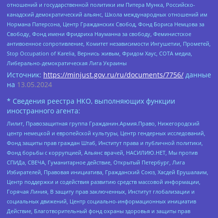
отношений и государственной политики им Питера Мунка, Российско-
канадский демократический альянс, Школа международных отношений им
Нормана Патерсона, Центр Гражданских Свобод, Фонд Бориса Немцова за
Свободу, Фонд имени Фридриха Науманна за свободу, Феминистское
антивоенное сопротивление, Комитет независимости Ингушетии, Прометей,
Stop Occupation of Karelia, Вернись живым, Фридом Хаус, СОТА медиа,
Либерально-демократическая Лига Украины
Источник:
https://minjust.gov.ru/ru/documents/7756/
данные
на
13.05.2024
* Сведения реестра НКО, выполняющих функции
иностранного агента:
Лилит, Правозащитная группа Гражданин.Армия.Право, Нижегородский
центр немецкой и европейской культуры, Центр гендерных исследований,
Фонд защиты прав граждан Штаб, Институт права и публичной политики,
Фонд борьбы с коррупцией, Альянс врачей, НАСИЛИЮ.НЕТ, Мы против
СПИДа, СВЕЧА, Гуманитарное действие, Открытый Петербург, Лига
Избирателей, Правовая инициатива, Гражданский Союз, Хасдей Ерушалаим,
Центр поддержки и содействия развитию средств массовой информации,
Горячая Линия, В защиту прав заключенных, Институт глобализации и
социальных движений, Центр социально-информационных инициатив
Действие, Благотворительный фонд охраны здоровья и защиты прав