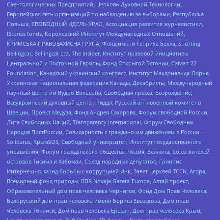
Саентологических Предприятий, Церковь Духовной Технологии,
Европейская сеть организаций по наблюдению за выборами, Республика
Польша, СВОБОДНЫЙ ИДЕЛЬ-УРАЛ, Ассоциация развития журналистики,
IStories fonds, Королевский Институт Международных Отношений,
КРИМСЬКА ПРАВОЗАХИСНА ГРУПА, Фонд имени Генриха Бёлля, Stichting
Bellingcat, Bellingcat Ltd, The Insider, Институт правовой инициативы
Центральной и Восточной Европы, Фонд Открытой Эстонии, Calvert 22
Foundation, Канадский украинский конгресс, Институт Макдональда-Лорье,
Украинская национальная федерация Канады, Декабристы, Международный
научный центр им Вудро Вильсона, Свободная пресса, Возрождение,
Всеукраинский духовный центр , Риддл, Русский антивоенный комитет в
Швеции, Проект Медуза, Фонд Андрея Сахарова, Форум свободной России,
Лига Свободных Наций, Transparеncy International, Форум Свободных
Народов ПостРоссии, Солидарность с гражданским движением в России –
Solidarus, КрымSOS, Свободный университет, Институт государственного
управления, Форум гражданского общества Россия, Беллона, Союз жителей
островов Тисима и Хабомаи, Съезд народных депутатов, Гринпис
Интернешнл, Фонд борьбы с коррупцией Инк, Завет церквей TCCN, Агора,
Всемирный фонд природы, BDR Novaja Gazeta-Europe, Алтай проект,
Образовательный дом прав человека Чернигов, Фонд Дом Прав Человека,
Белорусский дом прав человека имени Бориса Звозскова, Дом прав
человека Тбилиси, Дом прав человека Ереван, Дом прав человека Крым,