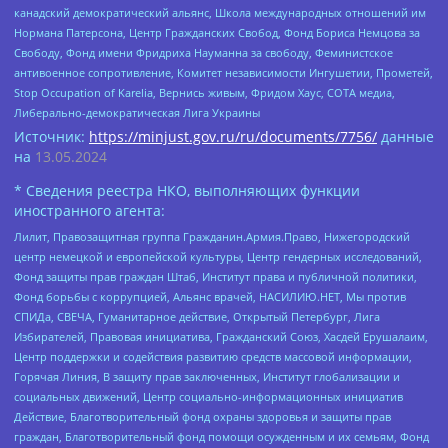
канадский демократический альянс, Школа международных отношений им
Нормана Патерсона, Центр Гражданских Свобод, Фонд Бориса Немцова за
Свободу, Фонд имени Фридриха Науманна за свободу, Феминистское
антивоенное сопротивление, Комитет независимости Ингушетии, Прометей,
Stop Occupation of Karelia, Вернись живым, Фридом Хаус, СОТА медиа,
Либерально-демократическая Лига Украины
Источник:
https://minjust.gov.ru/ru/documents/7756/
данные
на
13.05.2024
* Сведения реестра НКО, выполняющих функции
иностранного агента:
Лилит, Правозащитная группа Гражданин.Армия.Право, Нижегородский
центр немецкой и европейской культуры, Центр гендерных исследований,
Фонд защиты прав граждан Штаб, Институт права и публичной политики,
Фонд борьбы с коррупцией, Альянс врачей, НАСИЛИЮ.НЕТ, Мы против
СПИДа, СВЕЧА, Гуманитарное действие, Открытый Петербург, Лига
Избирателей, Правовая инициатива, Гражданский Союз, Хасдей Ерушалаим,
Центр поддержки и содействия развитию средств массовой информации,
Горячая Линия, В защиту прав заключенных, Институт глобализации и
социальных движений, Центр социально-информационных инициатив
Действие, Благотворительный фонд охраны здоровья и защиты прав
граждан, Благотворительный фонд помощи осужденным и их семьям, Фонд