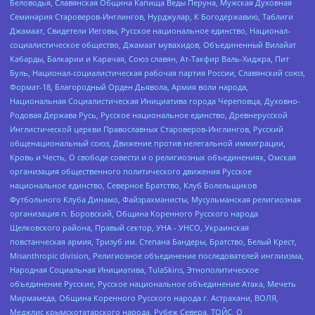
Беловодья, Славянская Община Капища Веды Перуна, Мужская Духовная
Семинария Староверов-Инглингов, Нурджулар, К Богодержавию, Таблиги
Джамаат, Свидетели Иеговы, Русское национальное единство, Национал-
социалистическое общество, Джамаат мувахидов, Объединенный Вилайат
Кабарды, Балкарии и Карачая, Союз славян, Ат-Такфир Валь-Хиджра, Пит
Буль, Национал-социалистическая рабочая партия России, Славянский союз,
Формат-18, Благородный Орден Дьявола, Армия воли народа,
Национальная Социалистическая Инициатива города Череповца, Духовно-
Родовая Держава Русь, Русское национальное единство, Древнерусской
Инглистической церкви Православных Староверов-Инглингов, Русский
общенациональный союз, Движение против нелегальной иммиграции,
Кровь и Честь, О свободе совести и о религиозных объединениях, Омская
организация общественного политического движения Русское
национальное единство, Северное Братство, Клуб Болельщиков
Футбольного Клуба Динамо, Файзрахманисты, Мусульманская религиозная
организация п. Боровский, Община Коренного Русского народа
Щелковского района, Правый сектор, УНА - УНСО, Украинская
повстанческая армия, Тризуб им. Степана Бандеры, Братство, Белый Крест,
Misanthropic division, Религиозное объединение последователей инглиизма,
Народная Социальная Инициатива, TulaSkins, Этнополитическое
объединение Русские, Русское национальное объединение Атака, Мечеть
Мирмамеда, Община Коренного Русского народа г. Астрахани, ВОЛЯ,
Меджлис крымскотатарского народа, Рубеж Севера, ТОЙС, О