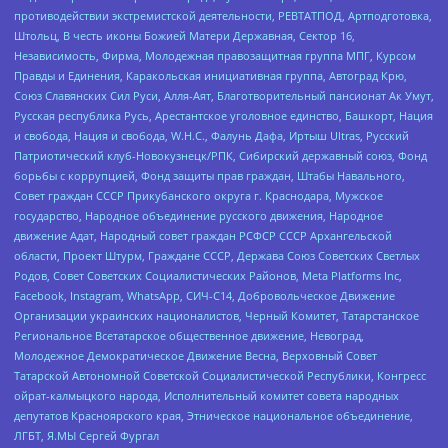
противодействии экстремистской деятельности, РЕВТАТПОД, Артподготовка,
Штольц, В честь иконы Божией Матери Державная, Сектор 16,
Независимость, Фирма, Молодежная правозащитная группа МПГ, Курсом
Правды и Единения, Каракольская инициативная группа, Автоград Крю,
Союз Славянских Сил Руси, Алля-Аят, Благотворительный пансионат Ак Умут,
Русская республика Русь, Арестантское уголовное единство, Башкорт, Нация
и свобода, Нация и свобода, W.H.С., Фалунь Дафа, Иртыш Ultras, Русский
Патриотический клуб-Новокузнецк/РПК, Сибирский державный союз, Фонд
борьбы с коррупцией, Фонд защиты прав граждан, Штабы Навального,
Совет граждан СССР Прикубанского округа г. Краснодара, Мужское
государство, Народное объединение русского движения, Народное
движение Адат, Народный совет граждан РСФСР СССР Архангельской
области, Проект Штурм, Граждане СССР, Держава Союз Советских Светлых
Родов, Совет Советских Социалистических Районов, Meta Platforms Inc,
Facebook, Instagram, WhatsApp, СИЧ-С14, Добровольческое Движение
Организации украинских националистов, Черный Комитет, Татарстанское
Региональное Всетатарское общественное движение, Невоград,
Молодежное Демократическое Движение Весна, Верховный Совет
Татарской Автономной Советской Социалистической Республики, Конгресс
ойрат-калмыцкого народа, Исполнительный комитет совета народных
депутатов Красноярского края, Этническое национальное объединение,
ЛГБТ, Я.МЫ Сергей Фургал