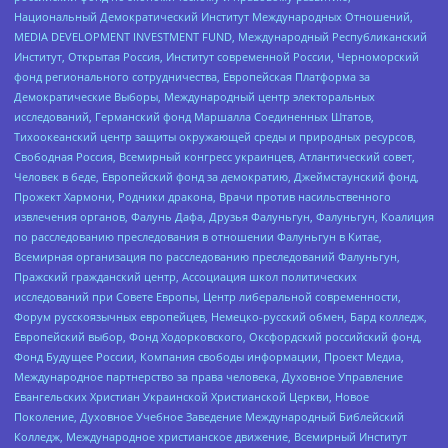
Национальный Демократический Институт Международных Отношений,
MEDIA DEVELOPMENT INVESTMENT FUND, Международный Республиканский
Институт, Открытая Россия, Институт современной России, Черноморский
фонд регионального сотрудничества, Европейская Платформа за
Демократические Выборы, Международный центр электоральных
исследований, Германский фонд Маршалла Соединенных Штатов,
Тихоокеанский центр защиты окружающей среды и природных ресурсов,
Свободная Россия, Всемирный конгресс украинцев, Атлантический совет,
Человек в беде, Европейский фонд за демократию, Джеймстаунский фонд,
Прожект Хармони, Родники дракона, Врачи против насильственного
извлечения органов, Фалунь Дафа, Друзья Фалуньгун, Фалуньгун, Коалиция
по расследованию преследования в отношении Фалуньгун в Китае,
Всемирная организация по расследованию преследований Фалуньгун,
Пражский гражданский центр, Ассоциация школ политических
исследований при Совете Европы, Центр либеральной современности,
Форум русскоязычных европейцев, Немецко-русский обмен, Бард колледж,
Европейский выбор, Фонд Ходорковского, Оксфордский российский фонд,
Фонд Будущее России, Компания свободы информации, Проект Медиа,
Международное партнерство за права человека, Духовное Управление
Евангельских Христиан Украинской Христианской Церкви, Новое
Поколение, Духовное Учебное Заведение Международный Библейский
Колледж, Международное христианское движение, Всемирный Институт