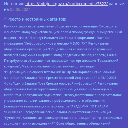
Источник:
https://minjust.gov.ru/ru/documents/7822/
данные
на
03.05.2024
* Реестр иностранных агентов:
Калининградская региональная общественная организация "Экозащита!-Женсовет", Фонд содействия защите прав и свобод граждан "Общественный вердикт", Фонд "Институт Развития Свободы Информации", Частное учреждение "Информационное агентство МЕМО. РУ", Региональная общественная организация "Общественная комиссия по сохранению наследия академика Сахарова", Фонд поддержки свободы прессы, Санкт-Петербургская общественная правозащитная организация "Гражданский контроль", Межрегиональная общественная организация "Информационно-просветительский центр "Мемориал", Региональный Фонд "Центр Защиты Прав Средств Массовой Информации", с 05.12.2023 Фонд "Центр Защиты Прав Средств массовой информации", Региональная общественная благотворительная организация помощи беженцам и мигрантам "Гражданское содействие", Негосударственное образовательное учреждение дополнительного профессионального образования (повышение квалификации) специалистов "АКАДЕМИЯ ПО ПРАВАМ ЧЕЛОВЕКА", Свердловская региональная общественная организация "Сутяжник", Автономная некоммерческая организация "Центр независимых социологических исследований", Союз общественных объединений "Российский исследовательский центр по правам человека", Региональное общественное учреждение научно-информационный центр "МЕМОРИАЛ", Некоммерческая организация "Фонд защиты гласности", Автономная некоммерческая организация "Институт прав человека", Городская общественная организация "Екатеринбургское общество "МЕМОРИАЛ", Городская общественная организация "Рязанское историко-просветительское и правозащитное общество "Мемориал" (Рязанский Мемориал), Челябинский региональный орган общественной самодеятельности – женское общественное объединение "Женщины Евразии", Челябинский региональный орган общественной самодеятельности "Уральская правозащитная группа", Фонд содействия защите здоровья и социальной справедливости имени Андрея Рылькова, Автономная Некоммерческая Организация "Аналитический Центр Юрия Левады", Автономная некоммерческая организация социальной поддержки населения "Проект Апрель", Региональная общественная организация помощи женщинам и детям, находящимся в кризисной ситуации "Информационно-методический центр "Анна", Фонд содействия развитию массовых коммуникаций и правовому просвещению "Так-так-Так", Фонд содействия устойчивому развитию "Серебряная тайга", Свердловский региональный общественный фонд социальных проектов "Новое время", "Idel.Реалии", Кавказ.Реалии, Крым.Реалии, Телеканал Настоящее Время, Татаро-башкирская служба Радио Свобода (Azatliq Radiosi), Радио Свободная Европа/Радио Свобода (PCE/PC), "Сибирь.Реалии", "Фактограф", Благотворительный фонд помощи осужденным и их семьям, Автономная некоммерческая организация "Институт глобализации и социальных движений", Фонд "В защиту прав заключенных", Частное учреждение "Центр поддержки и содействия развитию средств массовой информации", Пензенский региональный общественный благотворительный фонд "Гражданский союз", "Север.Реалии", Некоммерческая организация Фонд "Правовая инициатива", Общество с ограниченной ответственностью "Радио Свободная Европа/Радио Свобода", Чешское информационное агентство "MEDIUM-ORIENT", Красноярская региональная общественная организация "Мы против СПИДа", Камалягин Денис Николаевич, Маркелов Сергей Евгеньевич, Пономарев Лев Александрович, Савицкая Людмила Алексеевна, Автономная некоммерческая организация "Центр по работе с проблемой насилия "НАСИЛИЮ.НЕТ", Межрегиональный профессиональный союз работников здравоохранения "Альянс врачей", Юридическое лицо, зарегистрированное в Латвийской Республике, SIA "Medusa Project" (регистрационный номер 40103797863, дата регистрации 10.06.2014), Некоммерческая организация "Фонд по борьбе с коррупцией", Автономная некоммерческая организация "Институт права и публичной политики", Баданин Роман Сергеевич, Гликин Максим Александрович, Железнова Мария Михайловна, Лукьянова Юлия Сергеевна, Маетная Елизавета Витальевна, Маняхин Петр Борисович, Чуракова Ольга Владимировна, Ярош Юлия Петровна, Юридическое лицо "The Insider SIA", зарегистрированное в Риге, Латвийская Республика (дата регистрации 26.06.2015), являющееся администратором доменного имени интернет-издания "The Insider SIA", https://theins.ru, Постернак Алексей Евгеньевич, Рубин Михаил Аркадьевич, Анин Роман Александрович, Юридическое лицо Istories fonds, зарегистрированное в Латвийской Республике (регистрационный номер 50008295751, дата регистрации 24.02.2020), Великовский Дмитрий Александрович, Долинина Ирина Николаевна, Мароховская Алеся Алексеевна, Шлейнов Роман Юрьевич, Шмагун Олеся Валентиновна, Общество с ограниченной ответственностью "Альтаир 2021", Общество с ограниченной ответственностью "Вега 2021", Общество с ограниченной ответственностью "Главный редактор 2021", Общество с ограниченной ответственностью "Ромашки монолит", Важенков Артем Валерьевич, Ивановская областная общественная организация "Центр гендерных исследований", Гурман Юрий Альбертович, Медиапроект "ОВД-Инфо", Егоров Владимир Владимирович, Жилинский Владимир Александрович, Общество с ограниченной ответственностью "ЗП", Иванова София Юрьевна, Карезина Инна Павловна, Кильтау Екатерина Викторовна, Петров Алексей Викторович, Пискунов Сергей Евгеньевич, Смирнов Сергей Сергеевич, Тихонов Михаил Сергеевич, Общество с ограниченной ответственностью "ЖУРНАЛИСТ-ИНОСТРАННЫЙ АГЕНТ", Арапова Галина Юрьевна, Вольтская Татьяна Анатольевна, Американская компания "Mason G.E.S. Anonymous Foundation" (США), являющаяся владельцем интернет-издания https://mnews.world/, Компания "Stichting Bellingcat", зарегистрированная в Нидерландах (дата регистрации 11.07.2018), Захаров Андрей Вячеславович, Клепиковская Екатерина Дмитриевна, Общество с ограниченной ответственностью "МЕМО", Перл Роман Александрович, Симонов Евгений Алексеевич, Соловьева Елена Анатольевна, Сотников Даниил Владимирович, Сурначева Елизавета Дмитриевна, Автономная некоммерческая организация по защите прав человека и информированию населения "Якутия – Наше Мнение", Общество с ограниченной ответственностью "Москоу диджитал медиа", с 26.01.2023 Общество с ограниченной ответственностью "Чайка Белые сады", Ветошкина Валерия Валерьевна, Заговора Максим Александрович, Межрегиональное общественное движение "Российская ЛГБТ - сеть", Оленичев Максим Владимирович, Павлов Иван Юрьевич, Скворцова Елена Сергеевна, Общество с ограниченной ответственностью "Как бы инагент", Кочетков Игорь Викторович, Общество с ограниченной ответственностью "Честные выборы", Еланчик Олег Александрович, Общество с ограниченной ответственностью "Нобелевский призыв", Гималова Регина Эмилевна, Григорьев Андрей Валерьевич, Григорьева Алина Александровна, Ассоциация по содействию защите прав призывников, альтернативнослужащих и военнослужащих "Правозащитная группа "Гражданин.Армия.Право", Хисамова Регина Фаритовна, Автономная некоммерческая организация по реализации социально-правовых программ "Лилит", Дальневосточное общественное движение "Маяк", Санкт-Петербургская ЛГБТ-инициативная группа "Выход", Инициативная группа ЛГБТ+ "Реверс", Алексеев Андрей Викторович, Бекбулатова Таисия Львовна, Беляев Иван Михайлович, Владыкина Елена Сергеевна, Гельман Марат Александрович, Никульшина Вероника Юрьевна, Толоконникова Надежда Андреевна, Шендерович Виктор Анатольевич, Общество с ограниченной ответственностью "Данное сообщение", Общество с ограниченной ответственностью Издательский дом "Новая глава", Айнбиндер Александра Александровна, Московский комьюнити-центр для ЛГБТ+инициатив, Благотворительный фонд развития филантропии, Deutsche Welle (Германия, Kurt-Schumacher-Strasse 3, 53113 Bonn), Борзунова Мария Михайловна, Воробьев Виктор Викторович, Голубева Анна Львовна, Константинова Алла Михайловна, Малкова Ирина Владимировна, Мурадов Мурад Абдулгалимович, Осетинская Елизавета Николаевна, Понасенков Евгений Николаевич, Ганапольский Матвей Юрьевич, Киселев Евгений Алексеевич, Борухович Ирина Григорьевна, Дремин Иван Тимофеевич, Дубровский Дмитрий Викторович, Красноярская региональная общественная организация поддержки и развития альтернативных образовательных технологий и межкультурных коммуникаций "ИНТЕРРА", Маяковская Екатерина Алексеевна, Фейгин Марк Захарович, Филимонов Андрей Викторович, Дзугкоева Регина Николаевна, Доброхотов Роман Александрович, Дудь Юрий Александрович, Елкин Сергей Владимирович, Кругликов Кирилл Игоревич, Сабунаева Мария Леонидовна, Семенов Алексей Владимирович, Шаинян Карен Багратович, Шульман Екатерина Михайловна, Асафьев Артур Валерьевич, Вахштайн Виктор Семенович, Венедиктов Алексей Алексеевич, Лушникова Екатерина Евгеньевна, Волков Леонид Михайлович, Невзоров Александр Глебович, Пархоменко Сергей Борисович, Сироткин Ярослав Николаевич, Кара-Мурза Владимир Владимирович, Баранова Наталья Владимировна, Гозман Леонид Яковлевич, Кагарлицкий Борис Юльевич, Климарев Михаил Валерьевич, Милов Владимир Станиславович, Автономная некоммерческая организация Краснодарский центр современного искусства "Типография", Моргенштерн Алишер Тагирович, Соболь Любовь Эдуардовна, Общество с ограниченной ответственностью "ЛИЗА НОРМ", Каспаров Гарри Кимович, Ходорковский Михаил Борисович, Общество с ограниченной ответственностью "Апрельские тезисы", Данилович Ирина Брониславовна, Кашин Олег Владимирович, Петров Николай Владимирович, Пивоваров Алексей Владимирович, Соколов Михаил Владимирович, Цветкова Юлия Владимировна, Чичваркин Евгений Александрович, Комитет против пыток/Команда против пыток, Общество с ограниченной ответственностью "Первый научный", Общество с ограниченной ответственностью "Вертолет и ко", Белоцерковская Вероника Борисовна, Кац Максим Евгеньевич, Лазарева Татьяна Юрьевна, Шаведдинов Руслан Табризович, Яшин Илья Валерьевич, Общество с ограниченной ответственностью "Иноагент ААВ", Алешковский Дмитрий Петрович, Альбац Евгения Марковна, Быков Дмитрий Львович, Галямина Юлия Евгеньевна, Лойко Сергей Леонидович, Мартынов Кирилл Константинович, Медведев Сергей Александрович, Крашенинников Федор Геннадиевич, Гордеева Катерина Вл