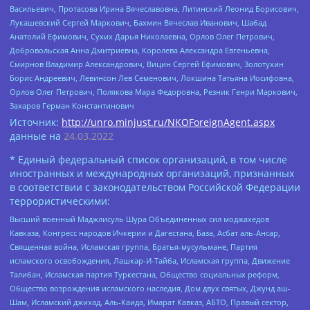
Васильевич, Протасова Ирина Вячеславовна, Литинский Леонид Борисович,
Лукашевский Сергей Маркович, Бахмин Вячеслав Иванович, Шабад
Анатолий Ефимович, Сухих Дарья Николаевна, Орлов Олег Петрович,
Добровольская Анна Дмитриевна, Королева Александра Евгеньевна,
Смирнов Владимир Александрович, Вицин Сергей Ефимович, Золотухин
Борис Андреевич, Левинсон Лев Семенович, Локшина Татьяна Иосифовна,
Орлов Олег Петрович, Полякова Мара Федоровна, Резник Генри Маркович,
Захаров Герман Константинович
Источник:
http://unro.minjust.ru/NKOForeignAgent.aspx
данные на
24.03.2022
* Единый федеральный список организаций, в том числе
иностранных и международных организаций, признанных
в соответствии с законодательством Российской Федерации
террористическими:
Высший военный Маджлисуль Шура Объединенных сил моджахедов
Кавказа, Конгресс народов Ичкерии и Дагестана, База, Асбат аль-Ансар,
Священная война, Исламская группа, Братья-мусульмане, Партия
исламского освобождения, Лашкар-И-Тайба, Исламская группа, Движение
Талибан, Исламская партия Туркестана, Общество социальных реформ,
Общество возрождения исламского наследия, Дом двух святых, Джунд аш-
Шам, Исламский джихад, Аль-Каида, Имарат Кавказ, АБТО, Правый сектор,