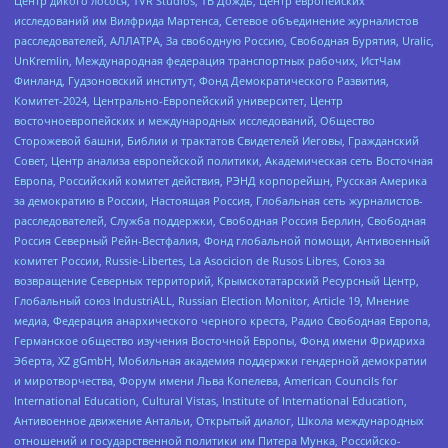
Центр дикого лосося, TVR Studios, ТВ Дождь, Центр европейских
исследований им Вилфрида Мартенса, Сетевое объединение журналистов
расследователей, АЛЛАТРА, За свободную Россию, Свободная Бурятия, Uralic,
UnKremlin, Международная федерация транспортных рабочих, ИстЧам
Финланд, Гудзоновский институт, Фонд Демократического Развития,
Комитет-2024, Центрально-Европейский университет, Центр
восточноевропейских и международных исследований, Общество
Сторожевой башни, Библии и трактатов Свидетелей Иеговы, Гражданский
Совет, Центр анализа европейской политики, Академическая сеть Восточная
Европа, Российский комитет действия, РЭНД корпорейшн, Русская Америка
за демократию в России, Настоящая Россия, Глобальная сеть журналистов-
расследователей, Служба поддержки, Свободная Россия Берлин, Свободная
Россия Северный Рейн-Вестфалия, Фонд глобальной помощи, Антивоенный
комитет России, Russie-Libertes, La Asocicion de Rusos Libres, Союз за
возвращение Северных территорий, Крымскотатарский Ресурсный Центр,
Глобальный союз IndustriALL, Russian Election Monitor, Article 19, Мнение
медиа, Федерация анархического черного креста, Радио Свободная Европа,
Германское общество изучения Восточной Европы, Фонд имени Фридриха
Эберта, XZ gGmbH, Мобильная академия поддержки гендерной демократии
и миротворчества, Форум имени Льва Копелева, American Councils for
International Education, Cultural Vistas, Institute of International Education,
Антивоенное движение Антальи, Открытый диалог, Школа международных
отношений и государственной политики им Питера Мунка, Российско-