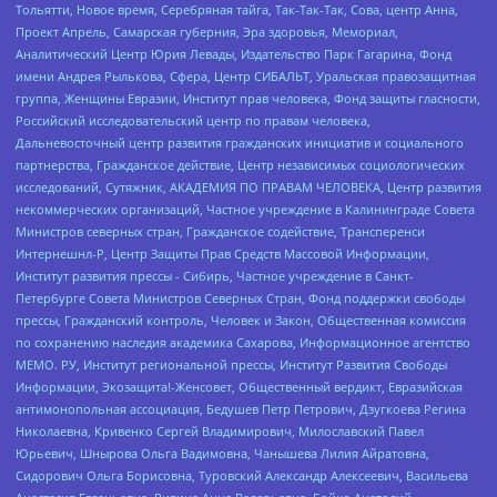
Тольятти, Новое время, Серебряная тайга, Так-Так-Так, Сова, центр Анна,
Проект Апрель, Самарская губерния, Эра здоровья, Мемориал,
Аналитический Центр Юрия Левады, Издательство Парк Гагарина, Фонд
имени Андрея Рылькова, Сфера, Центр СИБАЛЬТ, Уральская правозащитная
группа, Женщины Евразии, Институт прав человека, Фонд защиты гласности,
Российский исследовательский центр по правам человека,
Дальневосточный центр развития гражданских инициатив и социального
партнерства, Гражданское действие, Центр независимых социологических
исследований, Сутяжник, АКАДЕМИЯ ПО ПРАВАМ ЧЕЛОВЕКА, Центр развития
некоммерческих организаций, Частное учреждение в Калининграде Совета
Министров северных стран, Гражданское содействие, Трансперенси
Интернешнл-Р, Центр Защиты Прав Средств Массовой Информации,
Институт развития прессы - Сибирь, Частное учреждение в Санкт-
Петербурге Совета Министров Северных Стран, Фонд поддержки свободы
прессы, Гражданский контроль, Человек и Закон, Общественная комиссия
по сохранению наследия академика Сахарова, Информационное агентство
МЕМО. РУ, Институт региональной прессы, Институт Развития Свободы
Информации, Экозащита!-Женсовет, Общественный вердикт, Евразийская
антимонопольная ассоциация, Бедушев Петр Петрович, Дзугкоева Регина
Николаевна, Кривенко Сергей Владимирович, Милославский Павел
Юрьевич, Шнырова Ольга Вадимовна, Чанышева Лилия Айратовна,
Сидорович Ольга Борисовна, Туровский Александр Алексеевич, Васильева