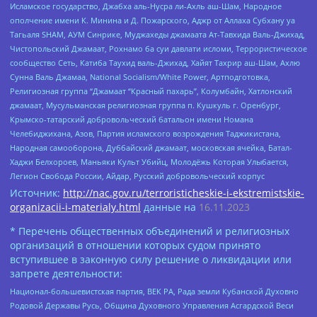
Исламское государство, Джабха аль-Нусра ли-Ахль аш-Шам, Народное
ополчение имени К. Минина и Д. Пожарского, Аджр от Аллаха Субхану уа
Тагьаля SHAM, АУМ Синрике, Муджахеды джамаата Ат-Тавхида Валь-Джихад,
Чистопольский Джамаат, Рохнамо ба суи давлати исломи, Террористическое
сообщество Сеть, Катиба Таухид валь-Джихад, Хайят Тахрир аш-Шам, Ахлю
Сунна Валь Джамаа, National Socialism/White Power, Артподготовка,
Религиозная группа “Джамаат “Красный пахарь”, Колумбайн, Хатлонский
джамаат, Мусульманская религиозная группа п. Кушкуль г. Оренбург,
Крымско-татарский добровольческий батальон имени Номана
Челебиджихана, Азов, Партия исламского возрождения Таджикистана,
Народная самооборона, Дуббайский джамаат, московская ячейка, Батал-
Хаджи Белхороев, Маньяки Культ Убийц, Молодёжь Которая Улыбается,
Легион Свобода России, Айдар, Русский добровольческий корпус
Источник:
http://nac.gov.ru/terroristicheskie-i-ekstremistskie-
organizacii-i-materialy.html
данные на
16.11.2023
* Перечень общественных объединений и религиозных
организаций в отношении которых судом принято
вступившее в законную силу решение о ликвидации или
запрете деятельности:
Национал-большевистская партия, ВЕК РА, Рада земли Кубанской Духовно
Родовой Державы Русь, Община Духовного Управления Асгардской Веси