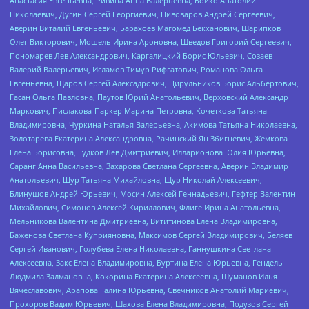
Анастасия Евгеньевна, Ривина Анна Валерьевна, Бойко Анатолий
Николаевич, Дугин Сергей Георгиевич, Пивоваров Андрей Сергеевич,
Аверин Виталий Евгеньевич, Барахоев Магомед Бекханович, Шарипков
Олег Викторович, Мошель Ирина Ароновна, Шведов Григорий Сергеевич,
Пономарев Лев Александрович, Каргалицкий Борис Юльевич, Созаев
Валерий Валерьевич, Исламов Тимур Рифгатович, Романова Ольга
Евгеньевна, Щаров Сергей Алексадрович, Цирульников Борис Альбертович,
Гасан Ольга Павловна, Паутов Юрий Анатольевич, Верховский Александр
Маркович, Пислакова-Паркер Марина Петровна, Кочеткова Татьяна
Владимировна, Чуркина Наталья Валерьевна, Акимова Татьяна Николаевна,
Золотарева Екатерина Александровна, Рачинский Ян Збигневич, Жемкова
Елена Борисовна, Гудков Лев Дмитриевич, Илларионова Юлия Юрьевна,
Саранг Анна Васильевна, Захарова Светлана Сергеевна, Аверин Владимир
Анатольевич, Щур Татьяна Михайловна, Щур Николай Алексеевич,
Блинушов Андрей Юрьевич, Мосин Алексей Геннадьевич, Гефтер Валентин
Михайлович, Симонов Алексей Кириллович, Флиге Ирина Анатольевна,
Мельникова Валентина Дмитриевна, Вититинова Елена Владимировна,
Баженова Светлана Куприяновна, Максимов Сергей Владимирович, Беляев
Сергей Иванович, Голубева Елена Николаевна, Ганнушкина Светлана
Алексеевна, Закс Елена Владимировна, Буртина Елена Юрьевна, Гендель
Людмила Залмановна, Кокорина Екатерина Алексеевна, Шуманов Илья
Вячеславович, Арапова Галина Юрьевна, Свечников Анатолий Мариевич,
Прохоров Вадим Юрьевич, Шахова Елена Владимировна, Подузов Сергей