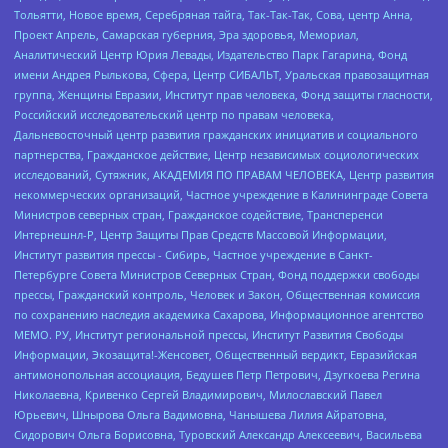
Тольятти, Новое время, Серебряная тайга, Так-Так-Так, Сова, центр Анна,
Проект Апрель, Самарская губерния, Эра здоровья, Мемориал,
Аналитический Центр Юрия Левады, Издательство Парк Гагарина, Фонд
имени Андрея Рылькова, Сфера, Центр СИБАЛЬТ, Уральская правозащитная
группа, Женщины Евразии, Институт прав человека, Фонд защиты гласности,
Российский исследовательский центр по правам человека,
Дальневосточный центр развития гражданских инициатив и социального
партнерства, Гражданское действие, Центр независимых социологических
исследований, Сутяжник, АКАДЕМИЯ ПО ПРАВАМ ЧЕЛОВЕКА, Центр развития
некоммерческих организаций, Частное учреждение в Калининграде Совета
Министров северных стран, Гражданское содействие, Трансперенси
Интернешнл-Р, Центр Защиты Прав Средств Массовой Информации,
Институт развития прессы - Сибирь, Частное учреждение в Санкт-
Петербурге Совета Министров Северных Стран, Фонд поддержки свободы
прессы, Гражданский контроль, Человек и Закон, Общественная комиссия
по сохранению наследия академика Сахарова, Информационное агентство
МЕМО. РУ, Институт региональной прессы, Институт Развития Свободы
Информации, Экозащита!-Женсовет, Общественный вердикт, Евразийская
антимонопольная ассоциация, Бедушев Петр Петрович, Дзугкоева Регина
Николаевна, Кривенко Сергей Владимирович, Милославский Павел
Юрьевич, Шнырова Ольга Вадимовна, Чанышева Лилия Айратовна,
Сидорович Ольга Борисовна, Туровский Александр Алексеевич, Васильева