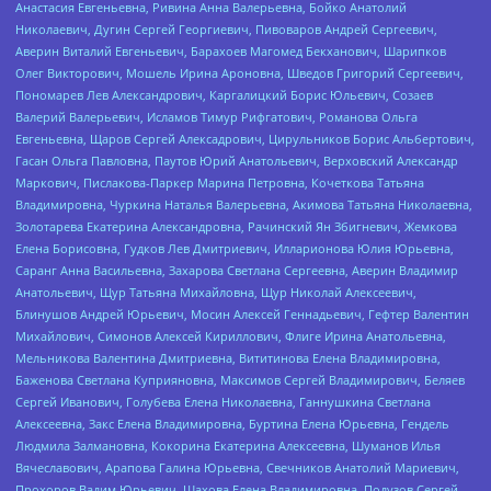
Анастасия Евгеньевна, Ривина Анна Валерьевна, Бойко Анатолий
Николаевич, Дугин Сергей Георгиевич, Пивоваров Андрей Сергеевич,
Аверин Виталий Евгеньевич, Барахоев Магомед Бекханович, Шарипков
Олег Викторович, Мошель Ирина Ароновна, Шведов Григорий Сергеевич,
Пономарев Лев Александрович, Каргалицкий Борис Юльевич, Созаев
Валерий Валерьевич, Исламов Тимур Рифгатович, Романова Ольга
Евгеньевна, Щаров Сергей Алексадрович, Цирульников Борис Альбертович,
Гасан Ольга Павловна, Паутов Юрий Анатольевич, Верховский Александр
Маркович, Пислакова-Паркер Марина Петровна, Кочеткова Татьяна
Владимировна, Чуркина Наталья Валерьевна, Акимова Татьяна Николаевна,
Золотарева Екатерина Александровна, Рачинский Ян Збигневич, Жемкова
Елена Борисовна, Гудков Лев Дмитриевич, Илларионова Юлия Юрьевна,
Саранг Анна Васильевна, Захарова Светлана Сергеевна, Аверин Владимир
Анатольевич, Щур Татьяна Михайловна, Щур Николай Алексеевич,
Блинушов Андрей Юрьевич, Мосин Алексей Геннадьевич, Гефтер Валентин
Михайлович, Симонов Алексей Кириллович, Флиге Ирина Анатольевна,
Мельникова Валентина Дмитриевна, Вититинова Елена Владимировна,
Баженова Светлана Куприяновна, Максимов Сергей Владимирович, Беляев
Сергей Иванович, Голубева Елена Николаевна, Ганнушкина Светлана
Алексеевна, Закс Елена Владимировна, Буртина Елена Юрьевна, Гендель
Людмила Залмановна, Кокорина Екатерина Алексеевна, Шуманов Илья
Вячеславович, Арапова Галина Юрьевна, Свечников Анатолий Мариевич,
Прохоров Вадим Юрьевич, Шахова Елена Владимировна, Подузов Сергей