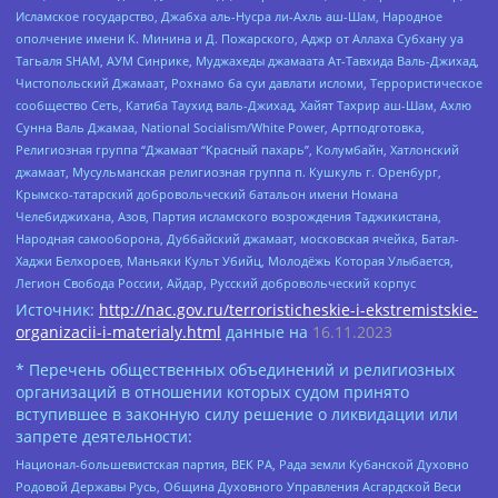
Исламское государство, Джабха аль-Нусра ли-Ахль аш-Шам, Народное
ополчение имени К. Минина и Д. Пожарского, Аджр от Аллаха Субхану уа
Тагьаля SHAM, АУМ Синрике, Муджахеды джамаата Ат-Тавхида Валь-Джихад,
Чистопольский Джамаат, Рохнамо ба суи давлати исломи, Террористическое
сообщество Сеть, Катиба Таухид валь-Джихад, Хайят Тахрир аш-Шам, Ахлю
Сунна Валь Джамаа, National Socialism/White Power, Артподготовка,
Религиозная группа “Джамаат “Красный пахарь”, Колумбайн, Хатлонский
джамаат, Мусульманская религиозная группа п. Кушкуль г. Оренбург,
Крымско-татарский добровольческий батальон имени Номана
Челебиджихана, Азов, Партия исламского возрождения Таджикистана,
Народная самооборона, Дуббайский джамаат, московская ячейка, Батал-
Хаджи Белхороев, Маньяки Культ Убийц, Молодёжь Которая Улыбается,
Легион Свобода России, Айдар, Русский добровольческий корпус
Источник:
http://nac.gov.ru/terroristicheskie-i-ekstremistskie-
organizacii-i-materialy.html
данные на
16.11.2023
* Перечень общественных объединений и религиозных
организаций в отношении которых судом принято
вступившее в законную силу решение о ликвидации или
запрете деятельности:
Национал-большевистская партия, ВЕК РА, Рада земли Кубанской Духовно
Родовой Державы Русь, Община Духовного Управления Асгардской Веси