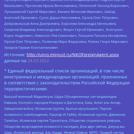
Васильевич, Протасова Ирина Вячеславовна, Литинский Леонид Борисович,
Лукашевский Сергей Маркович, Бахмин Вячеслав Иванович, Шабад
Анатолий Ефимович, Сухих Дарья Николаевна, Орлов Олег Петрович,
Добровольская Анна Дмитриевна, Королева Александра Евгеньевна,
Смирнов Владимир Александрович, Вицин Сергей Ефимович, Золотухин
Борис Андреевич, Левинсон Лев Семенович, Локшина Татьяна Иосифовна,
Орлов Олег Петрович, Полякова Мара Федоровна, Резник Генри Маркович,
Захаров Герман Константинович
Источник:
http://unro.minjust.ru/NKOForeignAgent.aspx
данные на
24.03.2022
* Единый федеральный список организаций, в том числе
иностранных и международных организаций, признанных
в соответствии с законодательством Российской Федерации
террористическими:
Высший военный Маджлисуль Шура Объединенных сил моджахедов
Кавказа, Конгресс народов Ичкерии и Дагестана, База, Асбат аль-Ансар,
Священная война, Исламская группа, Братья-мусульмане, Партия
исламского освобождения, Лашкар-И-Тайба, Исламская группа, Движение
Талибан, Исламская партия Туркестана, Общество социальных реформ,
Общество возрождения исламского наследия, Дом двух святых, Джунд аш-
Шам, Исламский джихад, Аль-Каида, Имарат Кавказ, АБТО, Правый сектор,