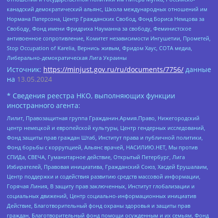
канадский демократический альянс, Школа международных отношений им
Нормана Патерсона, Центр Гражданских Свобод, Фонд Бориса Немцова за
Свободу, Фонд имени Фридриха Науманна за свободу, Феминистское
антивоенное сопротивление, Комитет независимости Ингушетии, Прометей,
Stop Occupation of Karelia, Вернись живым, Фридом Хаус, СОТА медиа,
Либерально-демократическая Лига Украины
Источник:
https://minjust.gov.ru/ru/documents/7756/
данные
на
13.05.2024
* Сведения реестра НКО, выполняющих функции
иностранного агента:
Лилит, Правозащитная группа Гражданин.Армия.Право, Нижегородский
центр немецкой и европейской культуры, Центр гендерных исследований,
Фонд защиты прав граждан Штаб, Институт права и публичной политики,
Фонд борьбы с коррупцией, Альянс врачей, НАСИЛИЮ.НЕТ, Мы против
СПИДа, СВЕЧА, Гуманитарное действие, Открытый Петербург, Лига
Избирателей, Правовая инициатива, Гражданский Союз, Хасдей Ерушалаим,
Центр поддержки и содействия развитию средств массовой информации,
Горячая Линия, В защиту прав заключенных, Институт глобализации и
социальных движений, Центр социально-информационных инициатив
Действие, Благотворительный фонд охраны здоровья и защиты прав
граждан, Благотворительный фонд помощи осужденным и их семьям, Фонд