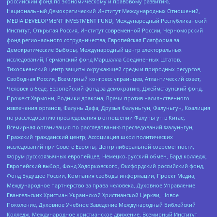
российский фонд по экономическому и правовому развитию,
Национальный Демократический Институт Международных Отношений,
MEDIA DEVELOPMENT INVESTMENT FUND, Международный Республиканский
Институт, Открытая Россия, Институт современной России, Черноморский
фонд регионального сотрудничества, Европейская Платформа за
Демократические Выборы, Международный центр электоральных
исследований, Германский фонд Маршалла Соединенных Штатов,
Тихоокеанский центр защиты окружающей среды и природных ресурсов,
Свободная Россия, Всемирный конгресс украинцев, Атлантический совет,
Человек в беде, Европейский фонд за демократию, Джеймстаунский фонд,
Прожект Хармони, Родники дракона, Врачи против насильственного
извлечения органов, Фалунь Дафа, Друзья Фалуньгун, Фалуньгун, Коалиция
по расследованию преследования в отношении Фалуньгун в Китае,
Всемирная организация по расследованию преследований Фалуньгун,
Пражский гражданский центр, Ассоциация школ политических
исследований при Совете Европы, Центр либеральной современности,
Форум русскоязычных европейцев, Немецко-русский обмен, Бард колледж,
Европейский выбор, Фонд Ходорковского, Оксфордский российский фонд,
Фонд Будущее России, Компания свободы информации, Проект Медиа,
Международное партнерство за права человека, Духовное Управление
Евангельских Христиан Украинской Христианской Церкви, Новое
Поколение, Духовное Учебное Заведение Международный Библейский
Колледж, Международное христианское движение, Всемирный Институт