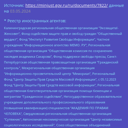
Источник:
https://minjust.gov.ru/ru/documents/7822/
данные
на
03.05.2024
* Реестр иностранных агентов:
Калининградская региональная общественная организация "Экозащита!-Женсовет", Фонд содействия защите прав и свобод граждан "Общественный вердикт", Фонд "Институт Развития Свободы Информации", Частное учреждение "Информационное агентство МЕМО. РУ", Региональная общественная организация "Общественная комиссия по сохранению наследия академика Сахарова", Фонд поддержки свободы прессы, Санкт-Петербургская общественная правозащитная организация "Гражданский контроль", Межрегиональная общественная организация "Информационно-просветительский центр "Мемориал", Региональный Фонд "Центр Защиты Прав Средств Массовой Информации", с 05.12.2023 Фонд "Центр Защиты Прав Средств массовой информации", Региональная общественная благотворительная организация помощи беженцам и мигрантам "Гражданское содействие", Негосударственное образовательное учреждение дополнительного профессионального образования (повышение квалификации) специалистов "АКАДЕМИЯ ПО ПРАВАМ ЧЕЛОВЕКА", Свердловская региональная общественная организация "Сутяжник", Автономная некоммерческая организация "Центр независимых социологических исследований", Союз общественных объединений "Российский исследовательский центр по правам человека", Региональное общественное учреждение научно-информационный центр "МЕМОРИАЛ", Некоммерческая организация "Фонд защиты гласности", Автономная некоммерческая организация "Институт прав человека", Городская общественная организация "Екатеринбургское общество "МЕМОРИАЛ", Городская общественная организация "Рязанское историко-просветительское и правозащитное общество "Мемориал" (Рязанский Мемориал), Челябинский региональный орган общественной самодеятельности – женское общественное объединение "Женщины Евразии", Челябинский региональный орган общественной самодеятельности "Уральская правозащитная группа", Фонд содействия защите здоровья и социальной справедливости имени Андрея Рылькова, Автономная Некоммерческая Организация "Аналитический Центр Юрия Левады", Автономная некоммерческая организация социальной поддержки населения "Проект Апрель", Региональная общественная организация помощи женщинам и детям, находящимся в кризисной ситуации "Информационно-методический центр "Анна", Фонд содействия развитию массовых коммуникаций и правовому просвещению "Так-так-Так", Фонд содействия устойчивому развитию "Серебряная тайга", Свердловский региональный общественный фонд социальных проектов "Новое время", "Idel.Реалии", Кавказ.Реалии, Крым.Реалии, Телеканал Настоящее Время, Татаро-башкирская служба Радио Свобода (Azatliq Radiosi), Радио Свободная Европа/Радио Свобода (PCE/PC), "Сибирь.Реалии", "Фактограф", Благотворительный фонд помощи осужденным и их семьям, Автономная некоммерческая организация "Институт глобализации и социальных движений", Фонд "В защиту прав заключенных", Частное учреждение "Центр поддержки и содействия развитию средств массовой информации", Пензенский региональный общественный благотворительный фонд "Гражданский союз", "Север.Реалии", Некоммерческая организация Фонд "Правовая инициатива", Общество с ограниченной ответственностью "Радио Свободная Европа/Радио Свобода", Чешское информационное агентство "MEDIUM-ORIENT", Красноярская региональная общественная организация "Мы против СПИДа", Камалягин Денис Николаевич, Маркелов Сергей Евгеньевич, Пономарев Лев Александрович, Савицкая Людмила Алексеевна, Автономная некоммерческая организация "Центр по работе с проблемой насилия "НАСИЛИЮ.НЕТ", Межрегиональный профессиональный союз работников здравоохранения "Альянс врачей", Юридическое лицо, зарегистрированное в Латвийской Республике, SIA "Medusa Project" (регистрационный номер 40103797863, дата регистрации 10.06.2014), Некоммерческая организация "Фонд по борьбе с коррупцией", Автономная некоммерческая организация "Институт права и публичной политики", Баданин Роман Сергеевич, Гликин Максим Александрович, Железнова Мария Михайловна, Лукьянова Юлия Сергеевна, Маетная Елизавета Витальевна, Маняхин Петр Борисович, Чуракова Ольга Владимировна, Ярош Юлия Петровна, Юридическое лицо "The Insider SIA", зарегистрированное в Риге, Латвийская Республика (дата регистрации 26.06.2015), являющееся администратором доменного имени интернет-издания "The Insider SIA", https://theins.ru, Постернак Алексей Евгеньевич, Рубин Михаил Аркадьевич, Анин Роман Александрович, Юридическое лицо Istories fonds, зарегистрированное в Латвийской Республике (регистрационный номер 50008295751, дата регистрации 24.02.2020), Великовский Дмитрий Александрович, Долинина Ирина Николаевна, Мароховская Алеся Алексеевна, Шлейнов Роман Юрьевич, Шмагун Олеся Валентиновна, Общество с ограниченной ответственностью "Альтаир 2021", Общество с ограниченной ответственностью "Вега 2021", Общество с ограниченной ответственностью "Главный редактор 2021", Общество с ограниченной ответственностью "Ромашки монолит", Важенков Артем Валерьевич, Ивановская областная общественная организация "Центр гендерных исследований", Гурман Юрий Альбертович, Медиапроект "ОВД-Инфо", Егоров Владимир Владимирович, Жилинский Владимир Александрович, Общество с ограниченной ответственностью "ЗП", Иванова София Юрьевна, Карезина Инна Павловна, Кильтау Екатерина Викторовна, Петров Алексей Викторович, Пискунов Сергей Евгеньевич, Смирнов Сергей Сергеевич, Тихонов Михаил Сергеевич, Общество с ограниченной ответственностью "ЖУРНАЛИСТ-ИНОСТРАННЫЙ АГЕНТ", Арапова Галина Юрьевна, Вольтская Татьяна Анатольевна, Американская компания "Mason G.E.S. Anonymous Foundation" (США), являющаяся владельцем интернет-издания https://mnews.world/, Компания "Stichting Bellingcat", зарегистрированная в Нидерландах (дата регистрации 11.07.2018), Захаров Андрей Вячеславович, Клепиковская Екатерина Дмитриевна, Общество с ограниченной ответственностью "МЕМО", Перл Роман Александрович, Симонов Евгений Алексеевич, Соловьева Елена Анатольевна, Сотников Даниил Владимирович, Сурначева Елизавета Дмитриевна, Автономная некоммерческая организация по защите прав человека и информированию населения "Якутия – Наше Мнение", Общество с ограниченной ответственностью "Москоу диджитал медиа", с 26.01.2023 Общество с ограниченной ответственностью "Чайка Белые сады", Ветошкина Валерия Валерьевна, Заговора Максим Александрович, Межрегиональное общественное движение "Российская ЛГБТ - сеть", Оленичев Максим Владимирович, Павлов Иван Юрьевич, Скворцова Елена Сергеевна, Общество с ограниченной ответственностью "Как бы инагент", Кочетков Игорь Викторович, Общество с ограниченной ответственностью "Честные выборы", Еланчик Олег Александрович, Общество с ограниченной ответственностью "Нобелевский призыв", Гималова Регина Эмилевна, Григорьев Андрей Валерьевич, Григорьева Алина Александровна, Ассоциация по содействию защите прав призывников, альтернативнослужащих и военнослужащих "Правозащитная группа "Гражданин.Армия.Право", Хисамова Регина Фаритовна, Автономная некоммерческая организация по реализации социально-правовых программ "Лилит", Дальневосточное общественное движение "Маяк", Санкт-Петербургская ЛГБТ-инициативная группа "Выход", Инициативная группа ЛГБТ+ "Реверс", Алексеев Андрей Викторович, Бекбулатова Таисия Львовна, Беляев Иван Михайлович, Владыкина Елена Сергеевна, Гельман Марат Александрович, Никульшина Вероника Юрьевна, Толоконникова Надежда Андреевна, Шендерович Виктор Анатольевич, Общество с ограниченной ответственностью "Данное сообщение", Общество с ограниченной ответственностью Издательский дом "Новая глава", Айнбиндер Александра Александровна, Московский комьюнити-центр для ЛГБТ+инициатив, Благотворительный фонд развития филантропии, Deutsche Welle (Германия, Kurt-Schumacher-Strasse 3, 53113 Bonn), Борзунова Мария Михайловна, Воробьев Виктор Викторович, Голубева Анна Львовна, Константинова Алла Михайловна, Малкова Ирина Владимировна, Мурадов Мурад Абдулгалимович, Осетинская Елизавета Николаевна, Понасенков Евгений Николаевич, Ганапольский Матвей Юрьевич, Киселев Евгений Алексеевич, Борухович Ирина Григорьевна, Дремин Иван Тимофеевич, Дубровский Дмитрий Викторович, Красноярская региональная общественная организация поддержки и развития альтернативных образовательных технологий и межкультурных коммуникаций "ИНТЕРРА", Маяковская Екатерина Алексеевна, Фейгин Марк Захарович, Филимонов Андрей Викторович, Дзугкоева Регина Николаевна, Доброхотов Роман Александрович, Дудь Юрий Александрович, Елкин Сергей Владимирович, Кругликов Кирилл Игоревич, Сабунаева Мария Леонидовна, Семенов Алексей Владимирович, Шаинян Карен Багратович, Шульман Екатерина Михайловна, Асафьев Артур Валерьевич, Вахштайн Виктор Семенович, Венедиктов Алексей Алексеевич, Лушникова Екатерина Евгеньевна, Волков Леонид Михайлович, Невзоров Александр Глебович, Пархоменко Сергей Борисович, Сироткин Ярослав Николаевич, Кара-Мурза Владимир Владимирович, Баранова Наталья Владимировна, Гозман Леонид Яковлевич, Кагарлицкий Борис Юльевич, Климарев Михаил Валерьевич, Милов Владимир Станиславович, Автономная некоммерческая организация Краснодарский центр современного искусства "Типография", Моргенштерн Алишер Тагирович, Соболь Любовь Эдуардовна, Общество с ограниченной ответственностью "ЛИЗА НОРМ", Каспаров Гарри Кимович, Ходорковский Михаил Борисович, Общество с ограниченной ответственностью "Апрельские тезисы", Данилович Ирина Брониславовна, Кашин Олег Владимирович, Петров Николай Владимирович, Пивоваров Алексей Владимирович, Соколов Михаил Владимирович, Цветкова Юлия Владимировна, Чичваркин Евгений Александрович, Комитет против пыток/Команда против пыток, Общество с ограниченной ответственностью "Первый научный", Общество с ограниченной ответственностью "Вертолет и ко", Белоцерковская Вероника Борисовна, Кац Максим Евгеньевич, Лазарева Татьяна Юрьевна, Шаведдинов Руслан Табризович, Яшин Илья Валерьевич, Общество с ограниченной ответственностью "Иноагент ААВ", Алешковский Дмитрий Петрович, Альбац Евгения Марковна, Быков Дмитрий Львович, Галямина Юлия Евгеньевна, Лойко Сергей Леонидович, Мартынов Кирилл Константинович, Медведев Сергей Александрович, Крашенинников Федор Геннадиевич, Гордеева Катерина Вл