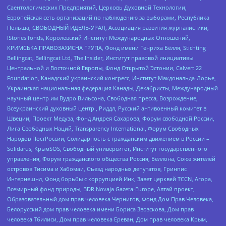
Саентологических Предприятий, Церковь Духовной Технологии,
Европейская сеть организаций по наблюдению за выборами, Республика
Польша, СВОБОДНЫЙ ИДЕЛЬ-УРАЛ, Ассоциация развития журналистики,
IStories fonds, Королевский Институт Международных Отношений,
КРИМСЬКА ПРАВОЗАХИСНА ГРУПА, Фонд имени Генриха Бёлля, Stichting
Bellingcat, Bellingcat Ltd, The Insider, Институт правовой инициативы
Центральной и Восточной Европы, Фонд Открытой Эстонии, Calvert 22
Foundation, Канадский украинский конгресс, Институт Макдональда-Лорье,
Украинская национальная федерация Канады, Декабристы, Международный
научный центр им Вудро Вильсона, Свободная пресса, Возрождение,
Всеукраинский духовный центр , Риддл, Русский антивоенный комитет в
Швеции, Проект Медуза, Фонд Андрея Сахарова, Форум свободной России,
Лига Свободных Наций, Transparеncy International, Форум Свободных
Народов ПостРоссии, Солидарность с гражданским движением в России –
Solidarus, КрымSOS, Свободный университет, Институт государственного
управления, Форум гражданского общества Россия, Беллона, Союз жителей
островов Тисима и Хабомаи, Съезд народных депутатов, Гринпис
Интернешнл, Фонд борьбы с коррупцией Инк, Завет церквей TCCN, Агора,
Всемирный фонд природы, BDR Novaja Gazeta-Europe, Алтай проект,
Образовательный дом прав человека Чернигов, Фонд Дом Прав Человека,
Белорусский дом прав человека имени Бориса Звозскова, Дом прав
человека Тбилиси, Дом прав человека Ереван, Дом прав человека Крым,