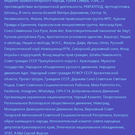
Меджлис крымскотатарского народа, Рубеж Севера, ТОЙС, О
противодействии экстремистской деятельности, РЕВТАТПОД, Артподготовка,
Штольц, В честь иконы Божией Матери Державная, Сектор 16,
Независимость, Фирма, Молодежная правозащитная группа МПГ, Курсом
Правды и Единения, Каракольская инициативная группа, Автоград Крю,
Союз Славянских Сил Руси, Алля-Аят, Благотворительный пансионат Ак Умут,
Русская республика Русь, Арестантское уголовное единство, Башкорт, Нация
и свобода, Нация и свобода, W.H.С., Фалунь Дафа, Иртыш Ultras, Русский
Патриотический клуб-Новокузнецк/РПК, Сибирский державный союз, Фонд
борьбы с коррупцией, Фонд защиты прав граждан, Штабы Навального,
Совет граждан СССР Прикубанского округа г. Краснодара, Мужское
государство, Народное объединение русского движения, Народное
движение Адат, Народный совет граждан РСФСР СССР Архангельской
области, Проект Штурм, Граждане СССР, Держава Союз Советских Светлых
Родов, Совет Советских Социалистических Районов, Meta Platforms Inc,
Facebook, Instagram, WhatsApp, СИЧ-С14, Добровольческое Движение
Организации украинских националистов, Черный Комитет, Татарстанское
Региональное Всетатарское общественное движение, Невоград,
Молодежное Демократическое Движение Весна, Верховный Совет
Татарской Автономной Советской Социалистической Республики, Конгресс
ойрат-калмыцкого народа, Исполнительный комитет совета народных
депутатов Красноярского края, Этническое национальное объединение,
ЛГБТ, Я.МЫ Сергей Фургал