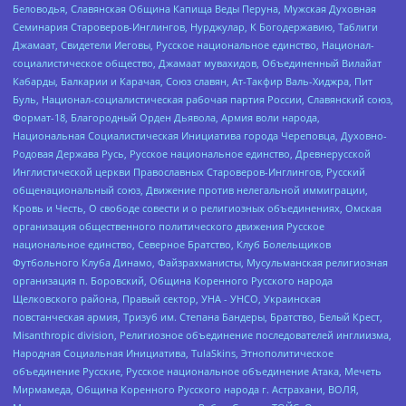
Беловодья, Славянская Община Капища Веды Перуна, Мужская Духовная
Семинария Староверов-Инглингов, Нурджулар, К Богодержавию, Таблиги
Джамаат, Свидетели Иеговы, Русское национальное единство, Национал-
социалистическое общество, Джамаат мувахидов, Объединенный Вилайат
Кабарды, Балкарии и Карачая, Союз славян, Ат-Такфир Валь-Хиджра, Пит
Буль, Национал-социалистическая рабочая партия России, Славянский союз,
Формат-18, Благородный Орден Дьявола, Армия воли народа,
Национальная Социалистическая Инициатива города Череповца, Духовно-
Родовая Держава Русь, Русское национальное единство, Древнерусской
Инглистической церкви Православных Староверов-Инглингов, Русский
общенациональный союз, Движение против нелегальной иммиграции,
Кровь и Честь, О свободе совести и о религиозных объединениях, Омская
организация общественного политического движения Русское
национальное единство, Северное Братство, Клуб Болельщиков
Футбольного Клуба Динамо, Файзрахманисты, Мусульманская религиозная
организация п. Боровский, Община Коренного Русского народа
Щелковского района, Правый сектор, УНА - УНСО, Украинская
повстанческая армия, Тризуб им. Степана Бандеры, Братство, Белый Крест,
Misanthropic division, Религиозное объединение последователей инглиизма,
Народная Социальная Инициатива, TulaSkins, Этнополитическое
объединение Русские, Русское национальное объединение Атака, Мечеть
Мирмамеда, Община Коренного Русского народа г. Астрахани, ВОЛЯ,