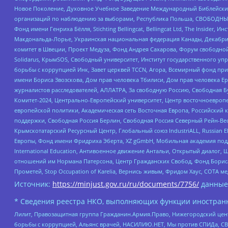
Новое Поколение, Духовное Учебное Заведение Международный Библейский
организаций по наблюдению за выборами, Республика Польша, СВОБОДНЫЙ
Фонд имени Генриха Бёлля, Stichting Bellingcat, Bellingcat Ltd, The Inside
Макдональда-Лорье, Украинская национальная федерация Канады, Декабрис
комитет в Швеции, Проект Медуза, Фонд Андрея Сахарова, Форум свободной 
Solidarus, КрымSOS, Свободный университет, Институт государственного у
борьбы с коррупцией Инк, Завет церквей TCCN, Агора, Всемирный фонд при
имени Бориса Звозскова, Дом прав человека Тбилиси, Дом прав человека Ер
журналистов расследователей, АЛЛАТРА, За свободную Россию, Свободная Б
Комитет-2024, Центрально-Европейский университет, Центр восточноевроп
европейской политики, Академическая сеть Восточная Европа, Российский к
поддержки, Свободная Россия Берлин, Свободная Россия Северный Рейн-Вест
Крымскотатарский Ресурсный Центр, Глобальный союз IndustriALL, Russian E
Европы, Фонд имени Фридриха Эберта, XZ gGmbH, Мобильная академия поддержк
International Education, Антивоенное движение Антальи, Открытый диало
отношений им Нормана Патерсона, Центр Гражданских Свобод, Фонд Бориса
Прометей, Stop Occupation of Karelia, Вернись живым, Фридом Хаус, СОТА 
Источник:
https://minjust.gov.ru/ru/documents/7756/
данные
* Сведения реестра НКО, выполняющих функции иностранн
Лилит, Правозащитная группа Гражданин.Армия.Право, Нижегородский цент
борьбы с коррупцией, Альянс врачей, НАСИЛИЮ.НЕТ, Мы против СПИДа, СВЕ