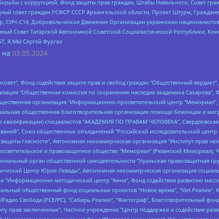
орьбы с коррупцией, Фонд защиты прав граждан, Штабы Навального, Совет гражд
ный совет граждан РСФСР СССР Архангельской области, Проект Штурм, Граждане 
tsApp, СИЧ-С14, Добровольческое Движение Организации украинских националисто
ный Совет Татарской Автономной Советской Социалистической Республики, Кон
БТ, Я.МЫ Сергей Фургал
 на
03.05.2024
мная некоммерческая организация "Центр по работе с проблемой насилия "НАСИЛИЮ.НЕТ", Межрегиональный профессиональный союз работников здравоохранения "Альянс врачей", Юридическое лицо, зарегистрированное в Латвийской Республике, SIA "Medusa Project" (регистрационный номер 40103797863, дата регистрации 10.06.2014), Некоммерческая организация "Фонд по борьбе с коррупцией", Автономная некоммерческая организация "Институт права и публичной политики", Баданин Роман Сергеевич, Гликин Максим Александрович, Железнова Мария Михайловна, Лукьянова Юлия Сергеевна, Маетная Елизавета Витальевна, Маняхин Петр Борисович, Чуракова Ольга Владимировна, Ярош Юлия Петровна, Юридическое лицо "The Insider SIA", зарегистрированное в Риге, Латвийская Республика (дата регистрации 26.06.2015), являющееся администратором доменного имени интернет-издания "The Insider SIA", https://theins.ru, Постернак Алексей Евгеньевич, Рубин Михаил Аркадьевич, Анин Роман Александрович, Юридическое лицо Istories fonds, зарегистрированное в Латвийской Республике (регистрационный номер 50008295751, дата регистрации 24.02.2020), Великовский Дмитрий Александрович, Долинина Ирина Николаевна, Мароховская Алеся Алексеевна, Шлейнов Роман Юрьевич, Шмагун Олеся Валентиновна, Общество с ограниченной ответственностью "Альтаир 2021", Общество с ограниченной ответственностью "Вега 2021", Общество с ограниченной ответственностью "Главный редактор 2021", Общество с ограниченной ответственностью "Ромашки монолит", Важенков Артем Валерьевич, Ивановская областная общественная организация "Центр гендерных исследований", Гурман Юрий Альбертович, Медиапроект "ОВД-Инфо", Егоров Владимир Владимирович, Жилинский Владимир Александрович, Общество с ограниченной ответственностью "ЗП", Иванова София Юрьевна, Карезина Инна Павловна, Кильтау Екатерина Викторовна, Петров Алексей Викторович, Пискунов Сергей Евгеньевич, Смирнов Сергей Сергеевич, Тихонов Михаил Сергеевич, Общество с ограниченной ответственностью "ЖУРНАЛИСТ-ИНОСТРАННЫЙ АГЕНТ", Арапова Галина Юрьевна, Вольтская Татьяна Анатольевна, Американская компания "Mason G.E.S. Anonymous Foundation" (США), являющаяся владельцем интернет-издания https://mnews.world/, Компания "Stichting Bellingcat", зарегистрированная в Нидерландах (дата регистрации 11.07.2018), Захаров Андрей Вячеславович, Клепиковская Екатерина Дмитриевна, Общество с ограниченной ответственностью "МЕМО", Перл Роман Александрович, Симонов Евгений Алексеевич, Соловьева Елена Анатольевна, Сотников Даниил Владимирович, Сурначева Елизавета Дмитриевна, Автономная некоммерческая организация по защите прав человека и информированию населения "Якутия – Наше Мнение", Общество с ограниченной ответственностью "Москоу диджитал медиа", с 26.01.2023 Общество с ограниченной ответственностью "Чайка Белые сады", Ветошкина Валерия Валерьевна, Заговора Максим Александрович, Межрегиональное общественное движение "Российская ЛГБТ - сеть", Оленичев Максим Владимирович, Павлов Иван Юрьевич, Скворцова Елена Сергеевна, Общество с ограниченной ответственностью "Как бы инагент", Кочетков Игорь Викторович, Общество с ограниченной ответственностью "Честные выборы", Еланчик Олег Александрович, Общество с ограниченной ответственностью "Нобелевский призыв", Гималова Регина Эмилевна, Григорьев Андрей Валерьевич, Григорьева Алина Александровна, Ассоциация по содействию защите прав призывников, альтернативнослужащих и военнослужащих "Правозащитная группа "Гражданин.Армия.Право", Хисамова Регина Фаритовна, Автономная некоммерческая организация по реализации социально-правовых программ "Лилит", Дальн