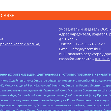
 СВЯЗЬ
Учредитель и издатель ООО 
Адрес учредителя, издателя, р
зи
д.13, кор. 2
рвисов Yandex.Metrika,
Телефон: +7 (495) 718-84-11
E-mail: info@vyazemski.ru
И.О. главного редактора Доро
Разработчик сайта –
INFOROS
енных организаций, деятельность которых признана нежелате
 Фонд Содействия, Фонд Открытое общество, Американо-российский фонд по э
 Международный Республиканский Институт, Открытая Россия, Институт совре
р электоральных исследований, Германский фонд Маршалла Соединенных Штатов
еловек в беде, Европейский фонд за демократию, Джеймстаунский фонд, Прожект
дованию преследования в отношении Фалуньгун в Китае, Всемирная организация 
беральной современности, Форум русскоязычных европейцев, Немецко-русский о
формации, Проект Медиа, Международное партнерство за права человека, Духов