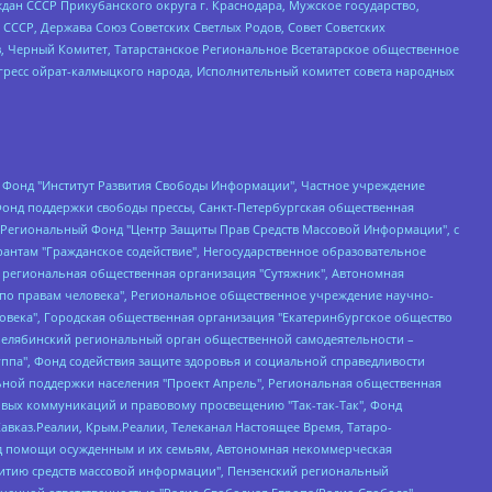
ан СССР Прикубанского округа г. Краснодара, Мужское государство,
СССР, Держава Союз Советских Светлых Родов, Совет Советских
в, Черный Комитет, Татарстанское Региональное Всетатарское общественное
гресс ойрат-калмыцкого народа, Исполнительный комитет совета народных
евосточное общественное движение "Маяк", Санкт-Петербургская ЛГБТ-инициативная группа "Выход", Инициативная группа ЛГБТ+ "Реверс", Алексеев Андрей Викторович, Бекбулатова Таисия Львовна, Беляев Иван Михайлович, Владыкина Елена Сергеевна, Гельман Марат Александрович, Никульшина Вероника Юрьевна, Толоконникова Надежда Андреевна, Шендерович Виктор Анатольевич, Общество с ограниченной ответственностью "Данное сообщение", Общество с ограниченной ответственностью Издательский дом "Новая глава", Айнбиндер Александра Александровна, Московский комьюнити-центр для ЛГБТ+инициатив, Благотворительный фонд развития филантропии, Deutsche Welle (Германия, Kurt-Schumacher-Strasse 3, 53113 Bonn), Борзунова Мария Михайловна, Воробьев Виктор Викторович, Голубева Анна Львовна, Константинова Алла Михайловна, Малкова Ирина Владимировна, Мурадов Мурад Абдулгалимович, Осетинская Елизавета Николаевна, Понасенков Евгений Николаевич, Ганапольский Матвей Юрьевич, Киселев Евгений Алексеевич, Борухович Ирина Григорьевна, Дремин Иван Тимофеевич, Дубровский Дмитрий Викторович, Красноярская региональная общественная организация поддержки и развития альтернативных образовательных технологий и межкультурных коммуникаций "ИНТЕРРА", Маяковская Екатерина Алексеевна, Фейгин Марк Захарович, Филимонов Андрей Викторович, Дзугкоева Регина Николаевна, Доброхотов Роман Александрович, Дудь Юрий Александрович, Елкин Сергей Владимирович, Кругликов Кирилл Игоревич, Сабунаева Мария Леонидовна, Семенов Алексей Владимирович, Шаинян Карен Багратович, Шульман Екатерина Михайловна, Асафьев Артур Валерьевич, Вахштайн Виктор Семенович, Венедиктов Алексей Алексеевич, Лушникова Екатерина Евгеньевна, Волков Леонид Михайлович, Невзоров Александр Глебович, Пархоменко Сергей Борисович, Сироткин Ярослав Николаевич, Кара-Мурза Владимир Владимирович, Баранова Наталья Владимировна, Гозман Леонид Яковлевич, Кагарлицкий Борис Юльевич, Климарев Михаил Валерьевич, Милов Владимир Станиславович, Автономная некоммерческая организация Краснодарский центр современного искусства "Типография", Моргенштерн Алишер Тагирович, Соболь Любовь Эдуардовна, Общество с ограниченной ответственностью "ЛИЗА НОРМ", Каспаров Гарри Кимович, Ходорковский Михаил Борисович, Общество с ограниченной ответственностью "Апрельские тезисы", Данилович Ирина Брониславовна, Кашин Олег Владимирович, Петров Николай Владимирович, Пивоваров Алексей Владимирович, Соколов Михаил Владимирович, Цветкова Юлия Владимировна, Чичваркин Евгений Александрович, Комитет против пыток/Команда против пыток, Общество с ограниченной ответственностью "Первый научный", Общество с ограниченной ответственностью "Вертолет и ко", Белоцерковская Вероника Борисовна, Кац Максим Евгеньевич, Лазарева Татьяна Юрьевна, Шаведдинов Руслан Табризович, Яшин Илья Валерьевич, Общество с ограниченной ответственностью "Иноагент ААВ", Алешковский Дмитрий Петрович, Альбац Евгения Марковна, Быков Дмитрий Львович, Галямина Юлия Евгеньевна, Лойко Сергей Леонидович, Мартынов Кирилл Константинович, Медведев Сергей Александрович, Крашенинников Федор Геннадиевич, Гордеева Катерина Вл