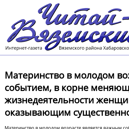
Материнство в молодом во
событием, в корне меняю
жизнедеятельности женщи
оказывающим существенное
Материнство в молодом возрасте является важным с