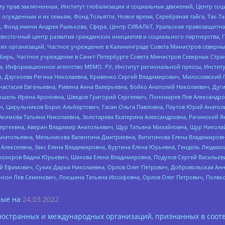
иту прав заключенных, Институт глобализации и социальных движений, Центр 
ужденным и их семьям, Фонд Тольятти, Новое время, Серебряная тайга, Так-Так-
, Фонд имени Андрея Рылькова, Сфера, Центр СИБАЛЬТ, Уральская правозащитна
невосточный центр развития гражданских инициатив и социального партнерства, 
 организаций, Частное учреждение в Калининграде Совета Министров северных 
бирь, Частное учреждение в Санкт-Петербурге Совета Министров Северных Стра
а, Информационное агентство МЕМО. РУ, Институт региональной прессы, Инсти
ч, Дзугкоева Регина Николаевна, Кривенко Сергей Владимирович, Милославски
настасия Евгеньевна, Ривина Анна Валерьевна, Бойко Анатолий Николаевич, Дуг
ошель Ирина Ароновна, Шведов Григорий Сергеевич, Пономарев Лев Александро
ч, Цирульников Борис Альбертович, Гасан Ольга Павловна, Паутов Юрий Анато
Акимова Татьяна Николаевна, Золотарева Екатерина Александровна, Рачинский Я
Сергеевна, Аверин Владимир Анатольевич, Щур Татьяна Михайловна, Щур Никола
Анатольевна, Мельникова Валентина Дмитриевна, Вититинова Елена Владимировн
 Алексеевна, Закс Елена Владимировна, Буртина Елена Юрьевна, Гендель Людмил
рохоров Вадим Юрьевич, Шахова Елена Владимировна, Подузов Сергей Васильеви
й Ефимович, Сухих Дарья Николаевна, Орлов Олег Петрович, Добровольская Анн
нсон Лев Семенович, Локшина Татьяна Иосифовна, Орлов Олег Петрович, Поляк
ые на
24.03.2022
ностранных и международных организаций, признанных в соотв