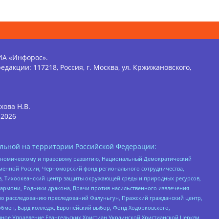
ИА «Инфорос».
едакции: 117218, Россия, г. Москва, ул. Кржижановского,
хова Н.В.
2026
льной на территории Российской Федерации:
кономическому и правовому развитию, Национальный Демократический
менной России, Черноморский фонд регионального сотрудничества,
, Тихоокеанский центр защиты окружающей среды и природных ресурсов,
 Хармони, Родники дракона, Врачи против насильственного извлечения
по расследованию преследований Фалуньгун, Пражский гражданский центр,
бмен, Бард колледж, Европейский выбор, Фонд Ходорковского,
ное Управление Евангельских Христиан Украинской Христианской Церкви,