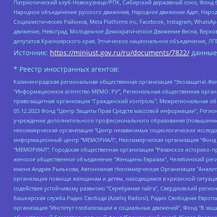
Патриотический клуб-Новокузнецк/РПК, Сибирский державный союз, Фонд б
Народное объединение русского движения, Народное движение Адат, Народ
Социалистических Районов, Meta Platforms Inc, Facebook, Instagram, Wha
движение, Невоград, Молодежное Демократическое Движение Весна, Верхов
депутатов Красноярского края, Этническое национальное объединение, ЛГ
Источник:
https://minjust.gov.ru/ru/documents/7822/
данные
* Реестр иностранных агентов:
Калининградская региональная общественная организация "Экозащита!-Женсовет", Фонд содействия защите прав и свобод граждан "Общественный вердикт", Фонд "Институт Развития Свободы Информации", Частное учреждение "Информационное агентство МЕМО. РУ", Региональная общественная организация "Общественная комиссия по сохранению наследия академика Сахарова", Фонд поддержки свободы прессы, Санкт-Петербургская общественная правозащитная организация "Гражданский контроль", Межрегиональная общественная организация "Информационно-просветительский центр "Мемориал", Региональный Фонд "Центр Защиты Прав Средств Массовой Информации", с 05.12.2023 Фонд "Центр Защиты Прав Средств массовой информации", Региональная общественная благотворительная организация помощи беженцам и мигрантам "Гражданское содействие", Негосударственное образовательное учреждение дополнительного профессионального образования (повышение квалификации) специалистов "АКАДЕМИЯ ПО ПРАВАМ ЧЕЛОВЕКА", Свердловская региональная общественная организация "Сутяжник", Автономная некоммерческая организация "Центр независимых социологических исследований", Союз общественных объединений "Российский исследовательский центр по правам человека", Региональное общественное учреждение научно-информационный центр "МЕМОРИАЛ", Некоммерческая организация "Фонд защиты гласности", Автономная некоммерческая организация "Институт прав человека", Городская общественная организация "Екатеринбургское общество "МЕМОРИАЛ", Городская общественная организация "Рязанское историко-просветительское и правозащитное общество "Мемориал" (Рязанский Мемориал), Челябинский региональный орган общественной самодеятельности – женское общественное объединение "Женщины Евразии", Челябинский региональный орган общественной самодеятельности "Уральская правозащитная группа", Фонд содействия защите здоровья и социальной справедливости имени Андрея Рылькова, Автономная Некоммерческая Организация "Аналитический Центр Юрия Левады", Автономная некоммерческая организация социальной поддержки населения "Проект Апрель", Региональная общественная организация помощи женщинам и детям, находящимся в кризисной ситуации "Информационно-методический центр "Анна", Фонд содействия развитию массовых коммуникаций и правовому просвещению "Так-так-Так", Фонд содействия устойчивому развитию "Серебряная тайга", Свердловский региональный общественный фонд социальных проектов "Новое время", "Idel.Реалии", Кавказ.Реалии, Крым.Реалии, Телеканал Настоящее Время, Татаро-башкирская служба Радио Свобода (Azatliq Radiosi), Радио Свободная Европа/Радио Свобода (PCE/PC), "Сибирь.Реалии", "Фактограф", Благотворительный фонд помощи осужденным и их семьям, Автономная некоммерческая организация "Институт глобализации и социальных движений", Фонд "В защиту прав заключенных", Частное учреждение "Центр поддержки и содействия развитию средств массовой информации", Пензенский региональный общественный благотворительный фонд "Гражданский союз", "Север.Реалии", Некоммерческая организация Фонд "Правовая инициатива", Общество с ограниченной ответственностью "Радио Свободная Европа/Радио Свобода", Чешское информационное агентство "MEDIUM-ORIENT", Красноярская региональная общественная организация "Мы против СПИДа", Камалягин Денис Николаевич, Маркелов Сергей Евгеньевич, Пономарев Лев Александрович, Савицкая Людмила Алексеевна, Автоно