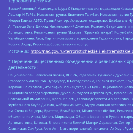
террористическими:
Высший военный Маджлисуль Шура Объединенных сил моджахедов Кавказа, Ко
Лашкар-И-Тайба, Исламская группа, Движение Талибан, Исламская партия Т
Имарат Кавказ, АБТО, Правый сектор, Исламское государство, Джабха аль-
Ат-Тавхида Валь-Джихад, Чистопольский Джамаат, Рохнамо ба суи давлати и
Артподготовка, Религиозная группа “Джамаат “Красный пахарь”, Колумбайн
Челебиджихана, Азов, Партия исламского возрождения Таджикистана, Народ
России, Айдар, Русский добровольческий корпус
Источник:
http://nac.gov.ru/terroristicheskie-i-ekstremistskie-
* Перечень общественных объединений и религиозных орг
деятельности:
Национал-большевистская партия, ВЕК РА, Рада земли Кубанской Духовно
Староверов-Инглингов, Нурджулар, К Богодержавию, Таблиги Джамаат, Сви
Карачая, Союз славян, Ат-Такфир Валь-Хиджра, Пит Буль, Национал-социал
Инициатива города Череповца, Духовно-Родовая Держава Русь, Русское н
нелегальной иммиграции, Кровь и Честь, О свободе совести и о религиоз
Футбольного Клуба Динамо, Файзрахманисты, Мусульманская религиозная о
им. Степана Бандеры, Братство, Белый Крест, Misanthropic division, Рели
объединение Атака, Мечеть Мирмамеда, Община Коренного Русского народа
Артподготовка, Штольц, В честь иконы Божией Матери Державная, Сектор 1
Славянских Сил Руси, Алля-Аят, Благотворительный пансионат Ак Умут, Русск