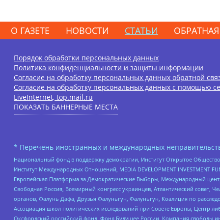
О ГАЗЕТЕ
НОВОСТИ
СТАТЬИ
ОБРАТНАЯ
Порядок обработки персональных данных
Политика конфиденциальности и защиты информации
Согласие на обработку персональных данных обратной свя
Согласие на обработку персональных данных с помощью се
LiveInternet, top.mail.ru
ПОКАЗАТЬ БАННЕРНЫЕ МЕСТА
* Перечень иностранных и международных неправительств
Национальный фонд в поддержку демократии, Институт Открытое Общество
Институт Международных Отношений, MEDIA DEVELOPMENT INVESTMENT FUND,
Европейская Платформа за Демократические Выборы, Международный цент
Свободная Россия, Всемирный конгресс украинцев, Атлантический совет, Ч
органов, Фалунь Дафа, Друзья Фалуньгун, Фалуньгун, Коалиция по рассле
Ассоциация школ политических исследований при Совете Европы, Центр ли
Оксфордский российский фонд, Фонд Будущее России, Компания свободы ин