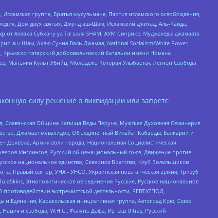
 Исламская группа, Братья-мусульмане, Партия исламского освобождения,
едия, Дом двух святых, Джунд аш-Шам, Исламский джихад, Аль-Каида,
жр от Аллаха Субхану уа Тагьаля SHAM, АУМ Синрике, Муджахеды джамаата
рир аш-Шам, Ахлю Сунна Валь Джамаа, National Socialism/White Power,
рг, Крымско-татарский добровольческий батальон имени Номана
оев, Маньяки Культ Убийц, Молодёжь Которая Улыбается, Легион Свобода
аконную силу решение о ликвидации или запрете
ья, Славянская Община Капища Веды Перуна, Мужская Духовная Семинария
щество, Джамаат мувахидов, Объединенный Вилайат Кабарды, Балкарии и
ден Дьявола, Армия воли народа, Национальная Социалистическая
роверов-Инглингов, Русский общенациональный союз, Движение против
усское национальное единство, Северное Братство, Клуб Болельщиков
а, Правый сектор, УНА - УНСО, Украинская повстанческая армия, Тризуб
 TulaSkins, Этнополитическое объединение Русские, Русское национальное
О противодействии экстремистской деятельности, РЕВТАТПОД,
ы и Единения, Каракольская инициативная группа, Автоград Крю, Союз
 Нация и свобода, W.H.С., Фалунь Дафа, Иртыш Ultras, Русский