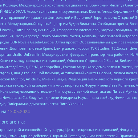
 Колледж, Международное христианское движение, Всемирный Институт Саентол
 ИДЕЛЬ-УРАЛ, Ассоциация развития журналистики, IStories fonds, Королевск
r, Институт правовой инициативы Центральной и Восточной Европы, Фонд Открытой Э
ты, Международный научный центр им Вудро Вильсона, Свободная пресса, Возро
России, Лига Свободных Наций, Transparеncy International, Форум Свободных Н
правления, Форум гражданского общества Россия, Беллона, Союз жителей острово
роды, BDR Novaja Gazeta-Europe, Алтай проект, Образовательный дом прав челов
еван, Дом прав человека Крым, Центр дикого лосося, TVR Studios, ТВ Дождь, Це
урятия, Uralic, UnKremlin, Международная федерация транспортных рабочих, Ист
ейских и международных исследований, Общество Сторожевой башни, Библии и тр
омитет действия, РЭНД корпорейшн, Русская Америка за демократию в России, Н
фалия, Фонд глобальной помощи, Антивоенный комитет России, Russie-Libertes, L
lection Monitor, Article 19, Мнение медиа, Федерация анархического черного кр
и гендерной демократии и миротворчества, Форум имени Льва Копелева, American C
г, Школа международных отношений и государственной политики им Питера Мунка
 Немцова за Свободу, Фонд имени Фридриха Науманна за свободу, Феминистско
медиа, Либерально-демократическая Лига Украины
 на
13.05.2024
ого агента:
р немецкой и европейской культуры, Центр гендерных исследований, Фонд защи
ЧА, Гуманитарное действие, Открытый Петербург, Лига Избирателей, Правовая 