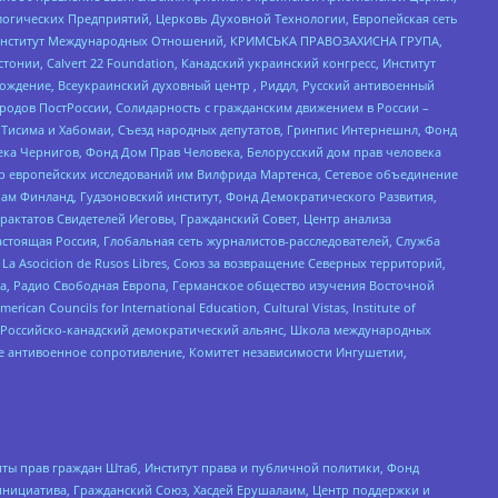
огических Предприятий, Церковь Духовной Технологии, Европейская сеть
ий Институт Международных Отношений, КРИМСЬКА ПРАВОЗАХИСНА ГРУПА,
стонии, Calvert 22 Foundation, Канадский украинский конгресс, Институт
ждение, Всеукраинский духовный центр , Риддл, Русский антивоенный
ародов ПостРоссии, Солидарность с гражданским движением в России –
в Тисима и Хабомаи, Съезд народных депутатов, Гринпис Интернешнл, Фонд
ека Чернигов, Фонд Дом Прав Человека, Белорусский дом прав человека
нтр европейских исследований им Вилфрида Мартенса, Сетевое объединение
Чам Финланд, Гудзоновский институт, Фонд Демократического Развития,
актатов Свидетелей Иеговы, Гражданский Совет, Центр анализа
астоящая Россия, Глобальная сеть журналистов-расследователей, Служба
a Asocicion de Rusos Libres, Союз за возвращение Северных территорий,
еста, Радио Свободная Европа, Германское общество изучения Восточной
ouncils for International Education, Cultural Vistas, Institute of
, Российско-канадский демократический альянс, Школа международных
е антивоенное сопротивление, Комитет независимости Ингушетии,
ты прав граждан Штаб, Институт права и публичной политики, Фонд
инициатива, Гражданский Союз, Хасдей Ерушалаим, Центр поддержки и