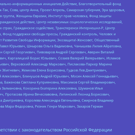
социально-информационных инициатив Действие, Благотворительный фонд
Так, Сова, центр Анна, Проект Апрель, Самарская губерния, Эра здоровья,
я группа, Женщины Евразии, Институт прав человека, Фонд защиты
Гражданское действие, Центр независимых социологических исследований,
стран, Гражданское содействие, Трансперенси Интернешнл-Р, Центр
н, Фонд поддержки свободы прессы, Гражданский контроль, Человек и
тут Развития Свободы Информации, Экозащита!-Женсовет, Общественный
й Павел Юрьевич, Шнырова Ольга Вадимовна, Чанышева Лилия Айратовна,
ин Сергей Георгиевич, Пивоваров Андрей Сергеевич, Аверин Виталий
вич, Каргалицкий Борис Юльевич, Созаев Валерий Валерьевич, Исламов
льевич, Верховский Александр Маркович, Пислакова-Паркер Марина
н Збигневич, Жемкова Елена Борисовна, Гудков Лев Дмитриевич,
й Алексеевич, Блинушов Андрей Юрьевич, Мосин Алексей Геннадьевич,
а, Баженова Светлана Куприяновна, Максимов Сергей Владимирович,
а Залмановна, Кокорина Екатерина Алексеевна, Шуманов Илья
ч, Протасова Ирина Вячеславовна, Литинский Леонид Борисович,
а Дмитриевна, Королева Александра Евгеньевна, Смирнов Владимир
ова Мара Федоровна, Резник Генри Маркович, Захаров Герман
етствии с законодательством Российской Федерации