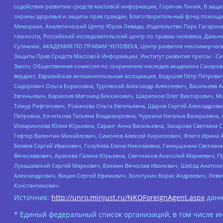
содействия развитию средств массовой информации, Горячая Линия, В защ
охраны здоровья и защиты прав граждан, Благотворительный фонд помощи ос
Мемориал, Аналитический Центр Юрия Левады, Издательство Парк Гагарина
гласности, Российский исследовательский центр по правам человека, Даль
Сутяжник, АКАДЕМИЯ ПО ПРАВАМ ЧЕЛОВЕКА, Центр развития некоммерческих
Защиты Прав Средств Массовой Информации, Институт развития прессы - Си
Закон, Общественная комиссия по сохранению наследия академика Сахаров
вердикт, Евразийская антимонопольная ассоциация, Бедушев Петр Петрови
Сидорович Ольга Борисовна, Туровский Александр Алексеевич, Васильева А
Евгеньевич, Барахоев Магомед Бекханович, Шарипков Олег Викторович, М
Тимур Рифгатович, Романова Ольга Евгеньевна, Щаров Сергей Алексадрови
Петровна, Кочеткова Татьяна Владимировна, Чуркина Наталья Валерьевна, 
Илларионова Юлия Юрьевна, Саранг Анна Васильевна, Захарова Светлана 
Гефтер Валентин Михайлович, Симонов Алексей Кириллович, Флиге Ирина 
Беляев Сергей Иванович, Голубева Елена Николаевна, Ганнушкина Светлана
Вячеславович, Арапова Галина Юрьевна, Свечников Анатолий Мариевич, П
Лукашевский Сергей Маркович, Бахмин Вячеслав Иванович, Шабад Анатоли
Александрович, Вицин Сергей Ефимович, Золотухин Борис Андреевич, Леви
Константинович
Источник:
http://unro.minjust.ru/NKOForeignAgent.aspx
данн
* Единый федеральный список организаций, в том числе и