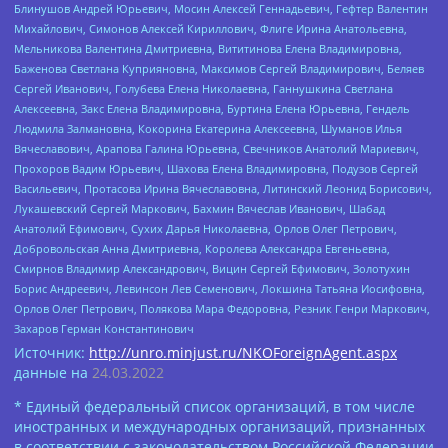
Блинушов Андрей Юрьевич, Мосин Алексей Геннадьевич, Гефтер Валентин
Михайлович, Симонов Алексей Кириллович, Флиге Ирина Анатольевна,
Мельникова Валентина Дмитриевна, Вититинова Елена Владимировна,
Баженова Светлана Куприяновна, Максимов Сергей Владимирович, Беляев
Сергей Иванович, Голубева Елена Николаевна, Ганнушкина Светлана
Алексеевна, Закс Елена Владимировна, Буртина Елена Юрьевна, Гендель
Людмила Залмановна, Кокорина Екатерина Алексеевна, Шуманов Илья
Вячеславович, Арапова Галина Юрьевна, Свечников Анатолий Мариевич,
Прохоров Вадим Юрьевич, Шахова Елена Владимировна, Подузов Сергей
Васильевич, Протасова Ирина Вячеславовна, Литинский Леонид Борисович,
Лукашевский Сергей Маркович, Бахмин Вячеслав Иванович, Шабад
Анатолий Ефимович, Сухих Дарья Николаевна, Орлов Олег Петрович,
Добровольская Анна Дмитриевна, Королева Александра Евгеньевна,
Смирнов Владимир Александрович, Вицин Сергей Ефимович, Золотухин
Борис Андреевич, Левинсон Лев Семенович, Локшина Татьяна Иосифовна,
Орлов Олег Петрович, Полякова Мара Федоровна, Резник Генри Маркович,
Захаров Герман Константинович
Источник:
http://unro.minjust.ru/NKOForeignAgent.aspx
данные на
24.03.2022
* Единый федеральный список организаций, в том числе
иностранных и международных организаций, признанных
в соответствии с законодательством Российской Федерации