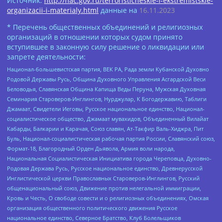
Источник:
http://nac.gov.ru/terroristicheskie-i-ekstremistskie-
organizacii-i-materialy.html
данные на
16.11.2023
* Перечень общественных объединений и религиозных
организаций в отношении которых судом принято
вступившее в законную силу решение о ликвидации или
запрете деятельности:
Национал-большевистская партия, ВЕК РА, Рада земли Кубанской Духовно
Родовой Державы Русь, Община Духовного Управления Асгардской Веси
Беловодья, Славянская Община Капища Веды Перуна, Мужская Духовная
Семинария Староверов-Инглингов, Нурджулар, К Богодержавию, Таблиги
Джамаат, Свидетели Иеговы, Русское национальное единство, Национал-
социалистическое общество, Джамаат мувахидов, Объединенный Вилайат
Кабарды, Балкарии и Карачая, Союз славян, Ат-Такфир Валь-Хиджра, Пит
Буль, Национал-социалистическая рабочая партия России, Славянский союз,
Формат-18, Благородный Орден Дьявола, Армия воли народа,
Национальная Социалистическая Инициатива города Череповца, Духовно-
Родовая Держава Русь, Русское национальное единство, Древнерусской
Инглистической церкви Православных Староверов-Инглингов, Русский
общенациональный союз, Движение против нелегальной иммиграции,
Кровь и Честь, О свободе совести и о религиозных объединениях, Омская
организация общественного политического движения Русское
национальное единство, Северное Братство, Клуб Болельщиков