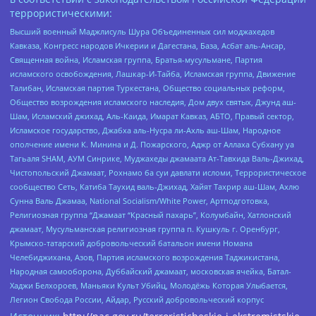
террористическими:
Высший военный Маджлисуль Шура Объединенных сил моджахедов
Кавказа, Конгресс народов Ичкерии и Дагестана, База, Асбат аль-Ансар,
Священная война, Исламская группа, Братья-мусульмане, Партия
исламского освобождения, Лашкар-И-Тайба, Исламская группа, Движение
Талибан, Исламская партия Туркестана, Общество социальных реформ,
Общество возрождения исламского наследия, Дом двух святых, Джунд аш-
Шам, Исламский джихад, Аль-Каида, Имарат Кавказ, АБТО, Правый сектор,
Исламское государство, Джабха аль-Нусра ли-Ахль аш-Шам, Народное
ополчение имени К. Минина и Д. Пожарского, Аджр от Аллаха Субхану уа
Тагьаля SHAM, АУМ Синрике, Муджахеды джамаата Ат-Тавхида Валь-Джихад,
Чистопольский Джамаат, Рохнамо ба суи давлати исломи, Террористическое
сообщество Сеть, Катиба Таухид валь-Джихад, Хайят Тахрир аш-Шам, Ахлю
Сунна Валь Джамаа, National Socialism/White Power, Артподготовка,
Религиозная группа “Джамаат “Красный пахарь”, Колумбайн, Хатлонский
джамаат, Мусульманская религиозная группа п. Кушкуль г. Оренбург,
Крымско-татарский добровольческий батальон имени Номана
Челебиджихана, Азов, Партия исламского возрождения Таджикистана,
Народная самооборона, Дуббайский джамаат, московская ячейка, Батал-
Хаджи Белхороев, Маньяки Культ Убийц, Молодёжь Которая Улыбается,
Легион Свобода России, Айдар, Русский добровольческий корпус