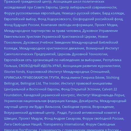
Пражский гражданский центр, Ассоциация школ политических
исследований при Совете Европы, Центр либеральной современности,
Форум русскоязычных европейцев, Немецко-русский обмен, Бард колледж,
Европейский выбор, Фонд Ходорковского, Оксфордский российский фонд,
Фонд Будущее России, Компания свободы информации, Проект Медиа,
Международное партнерство за права человека, Духовное Управление
Евангельских Христиан Украинской Христианской Церкви, Новое
Поколение, Духовное Учебное Заведение Международный Библейский
Колледж, Международное христианское движение, Всемирный Институт
Саентологических Предприятий, Церковь Духовной Технологии,
Европейская сеть организаций по наблюдению за выборами, Республика
Польша, СВОБОДНЫЙ ИДЕЛЬ-УРАЛ, Ассоциация развития журналистики,
IStories fonds, Королевский Институт Международных Отношений,
КРИМСЬКА ПРАВОЗАХИСНА ГРУПА, Фонд имени Генриха Бёлля, Stichting
Bellingcat, Bellingcat Ltd, The Insider, Институт правовой инициативы
Центральной и Восточной Европы, Фонд Открытой Эстонии, Calvert 22
Foundation, Канадский украинский конгресс, Институт Макдональда-Лорье,
Украинская национальная федерация Канады, Декабристы, Международный
научный центр им Вудро Вильсона, Свободная пресса, Возрождение,
Всеукраинский духовный центр , Риддл, Русский антивоенный комитет в
Швеции, Проект Медуза, Фонд Андрея Сахарова, Форум свободной России,
Лига Свободных Наций, Transparеncy International, Форум Свободных
Народов ПостРоссии, Солидарность с гражданским движением в России –