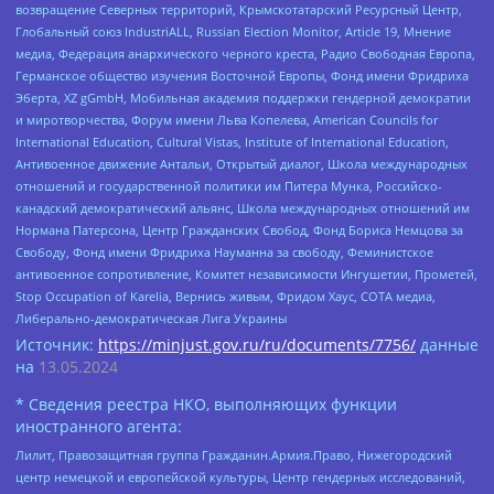
возвращение Северных территорий, Крымскотатарский Ресурсный Центр,
Глобальный союз IndustriALL, Russian Election Monitor, Article 19, Мнение
медиа, Федерация анархического черного креста, Радио Свободная Европа,
Германское общество изучения Восточной Европы, Фонд имени Фридриха
Эберта, XZ gGmbH, Мобильная академия поддержки гендерной демократии
и миротворчества, Форум имени Льва Копелева, American Councils for
International Education, Cultural Vistas, Institute of International Education,
Антивоенное движение Антальи, Открытый диалог, Школа международных
отношений и государственной политики им Питера Мунка, Российско-
канадский демократический альянс, Школа международных отношений им
Нормана Патерсона, Центр Гражданских Свобод, Фонд Бориса Немцова за
Свободу, Фонд имени Фридриха Науманна за свободу, Феминистское
антивоенное сопротивление, Комитет независимости Ингушетии, Прометей,
Stop Occupation of Karelia, Вернись живым, Фридом Хаус, СОТА медиа,
Либерально-демократическая Лига Украины
Источник:
https://minjust.gov.ru/ru/documents/7756/
данные
на
13.05.2024
* Сведения реестра НКО, выполняющих функции
иностранного агента:
Лилит, Правозащитная группа Гражданин.Армия.Право, Нижегородский
центр немецкой и европейской культуры, Центр гендерных исследований,