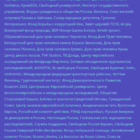
Solidarus, КрымSOS, Свободный университет, Институт государственного
управления, Форум гражданского общества Россия, Беллона, Союз жителей
островов Тисима и Хабомаи, Съезд народных депутатов, Гринпис
Интернешнл, Фонд борьбы с коррупцией Инк, Завет церквей TCCN, Агора,
Всемирный фонд природы, BDR Novaja Gazeta-Europe, Алтай проект,
Образовательный дом прав человека Чернигов, Фонд Дом Прав Человека,
Белорусский дом прав человека имени Бориса Звозскова, Дом прав
человека Тбилиси, Дом прав человека Ереван, Дом прав человека Крым,
Центр дикого лосося, TVR Studios, ТВ Дождь, Центр европейских
исследований им Вилфрида Мартенса, Сетевое объединение журналистов
расследователей, АЛЛАТРА, За свободную Россию, Свободная Бурятия, Uralic,
UnKremlin, Международная федерация транспортных рабочих, ИстЧам
Финланд, Гудзоновский институт, Фонд Демократического Развития,
Комитет-2024, Центрально-Европейский университет, Центр
восточноевропейских и международных исследований, Общество
Сторожевой башни, Библии и трактатов Свидетелей Иеговы, Гражданский
Совет, Центр анализа европейской политики, Академическая сеть Восточная
Европа, Российский комитет действия, РЭНД корпорейшн, Русская Америка
за демократию в России, Настоящая Россия, Глобальная сеть журналистов-
расследователей, Служба поддержки, Свободная Россия Берлин, Свободная
Россия Северный Рейн-Вестфалия, Фонд глобальной помощи, Антивоенный
комитет России, Russie-Libertes, La Asocicion de Rusos Libres, Союз за