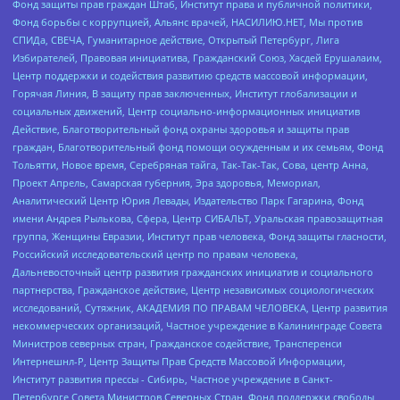
Фонд защиты прав граждан Штаб, Институт права и публичной политики,
Фонд борьбы с коррупцией, Альянс врачей, НАСИЛИЮ.НЕТ, Мы против
СПИДа, СВЕЧА, Гуманитарное действие, Открытый Петербург, Лига
Избирателей, Правовая инициатива, Гражданский Союз, Хасдей Ерушалаим,
Центр поддержки и содействия развитию средств массовой информации,
Горячая Линия, В защиту прав заключенных, Институт глобализации и
социальных движений, Центр социально-информационных инициатив
Действие, Благотворительный фонд охраны здоровья и защиты прав
граждан, Благотворительный фонд помощи осужденным и их семьям, Фонд
Тольятти, Новое время, Серебряная тайга, Так-Так-Так, Сова, центр Анна,
Проект Апрель, Самарская губерния, Эра здоровья, Мемориал,
Аналитический Центр Юрия Левады, Издательство Парк Гагарина, Фонд
имени Андрея Рылькова, Сфера, Центр СИБАЛЬТ, Уральская правозащитная
группа, Женщины Евразии, Институт прав человека, Фонд защиты гласности,
Российский исследовательский центр по правам человека,
Дальневосточный центр развития гражданских инициатив и социального
партнерства, Гражданское действие, Центр независимых социологических
исследований, Сутяжник, АКАДЕМИЯ ПО ПРАВАМ ЧЕЛОВЕКА, Центр развития
некоммерческих организаций, Частное учреждение в Калининграде Совета
Министров северных стран, Гражданское содействие, Трансперенси
Интернешнл-Р, Центр Защиты Прав Средств Массовой Информации,
Институт развития прессы - Сибирь, Частное учреждение в Санкт-
Петербурге Совета Министров Северных Стран, Фонд поддержки свободы