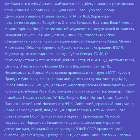
Футбольного Клуба Динамо, Файзрахманисты, Мусульманская религиозная
организация п. Боровский, Община Коренного Русского народа
Щелковского района, Правый сектор, УНА - УНСО, Украинская
повстанческая армия, Тризуб им. Степана Бандеры, Братство, Белый Крест,
Misanthropic division, Религиозное объединение последователей инглиизма,
Народная Социальная Инициатива, TulaSkins, Этнополитическое
объединение Русские, Русское национальное объединение Атака, Мечеть
Мирмамеда, Община Коренного Русского народа г. Астрахани, ВОЛЯ,
Меджлис крымскотатарского народа, Рубеж Севера, ТОЙС, О
противодействии экстремистской деятельности, РЕВТАТПОД, Артподготовка,
Штольц, В честь иконы Божией Матери Державная, Сектор 16,
Независимость, Фирма, Молодежная правозащитная группа МПГ, Курсом
Правды и Единения, Каракольская инициативная группа, Автоград Крю,
Союз Славянских Сил Руси, Алля-Аят, Благотворительный пансионат Ак Умут,
Русская республика Русь, Арестантское уголовное единство, Башкорт, Нация
и свобода, Нация и свобода, W.H.С., Фалунь Дафа, Иртыш Ultras, Русский
Патриотический клуб-Новокузнецк/РПК, Сибирский державный союз, Фонд
борьбы с коррупцией, Фонд защиты прав граждан, Штабы Навального,
Совет граждан СССР Прикубанского округа г. Краснодара, Мужское
государство, Народное объединение русского движения, Народное
движение Адат, Народный совет граждан РСФСР СССР Архангельской
области, Проект Штурм, Граждане СССР, Держава Союз Советских Светлых