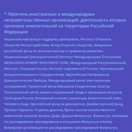
* Перечень иностранных и международных
неправительственных организаций, деятельность которых
признана нежелательной на территории Российской
Федерации:
Национальный фонд в поддержку демократии, Институт Открытое
Общество Фонд Содействия, Фонд Открытое общество, Американо-
российский фонд по экономическому и правовому развитию,
Национальный Демократический Институт Международных Отношений,
MEDIA DEVELOPMENT INVESTMENT FUND, Международный Республиканский
Институт, Открытая Россия, Институт современной России, Черноморский
фонд регионального сотрудничества, Европейская Платформа за
Демократические Выборы, Международный центр электоральных
исследований, Германский фонд Маршалла Соединенных Штатов,
Тихоокеанский центр защиты окружающей среды и природных ресурсов,
Свободная Россия, Всемирный конгресс украинцев, Атлантический совет,
Человек в беде, Европейский фонд за демократию, Джеймстаунский фонд,
Прожект Хармони, Родники дракона, Врачи против насильственного
извлечения органов, Фалунь Дафа, Друзья Фалуньгун, Фалуньгун, Коалиция
по расследованию преследования в отношении Фалуньгун в Китае,
Всемирная организация по расследованию преследований Фалуньгун,