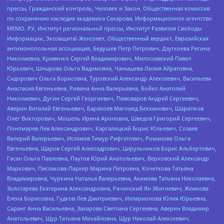
прессы, Гражданский контроль, Человек и Закон, Общественная комиссия
по сохранению наследия академика Сахарова, Информационное агентство
МЕМО. РУ, Институт региональной прессы, Институт Развития Свободы
Информации, Экозащита!-Женсовет, Общественный вердикт, Евразийская
антимонопольная ассоциация, Бедушев Петр Петрович, Дзугкоева Регина
Николаевна, Кривенко Сергей Владимирович, Милославский Павел
Юрьевич, Шнырова Ольга Вадимовна, Чанышева Лилия Айратовна,
Сидорович Ольга Борисовна, Туровский Александр Алексеевич, Васильева
Анастасия Евгеньевна, Ривина Анна Валерьевна, Бойко Анатолий
Николаевич, Дугин Сергей Георгиевич, Пивоваров Андрей Сергеевич,
Аверин Виталий Евгеньевич, Барахоев Магомед Бекханович, Шарипков
Олег Викторович, Мошель Ирина Ароновна, Шведов Григорий Сергеевич,
Пономарев Лев Александрович, Каргалицкий Борис Юльевич, Созаев
Валерий Валерьевич, Исламов Тимур Рифгатович, Романова Ольга
Евгеньевна, Щаров Сергей Алексадрович, Цирульников Борис Альбертович,
Гасан Ольга Павловна, Паутов Юрий Анатольевич, Верховский Александр
Маркович, Пислакова-Паркер Марина Петровна, Кочеткова Татьяна
Владимировна, Чуркина Наталья Валерьевна, Акимова Татьяна Николаевна,
Золотарева Екатерина Александровна, Рачинский Ян Збигневич, Жемкова
Елена Борисовна, Гудков Лев Дмитриевич, Илларионова Юлия Юрьевна,
Саранг Анна Васильевна, Захарова Светлана Сергеевна, Аверин Владимир
Анатольевич, Щур Татьяна Михайловна, Щур Николай Алексеевич,