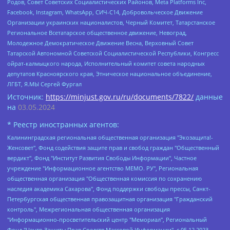
Родов, Совет Советских Социалистических Районов, Meta Platforms Inc,
Facebook, Instagram, WhatsApp, СИЧ-С14, Добровольческое Движение
Организации украинских националистов, Черный Комитет, Татарстанское
Региональное Всетатарское общественное движение, Невоград,
Молодежное Демократическое Движение Весна, Верховный Совет
Татарской Автономной Советской Социалистической Республики, Конгресс
ойрат-калмыцкого народа, Исполнительный комитет совета народных
депутатов Красноярского края, Этническое национальное объединение,
ЛГБТ, Я.МЫ Сергей Фургал
Источник:
https://minjust.gov.ru/ru/documents/7822/
данные
на
03.05.2024
* Реестр иностранных агентов:
Калининградская региональная общественная организация "Экозащита!-Женсовет", Фонд содействия защите прав и свобод граждан "Общественный вердикт", Фонд "Институт Развития Свободы Информации", Частное учреждение "Информационное агентство МЕМО. РУ", Региональная общественная организация "Общественная комиссия по сохранению наследия академика Сахарова", Фонд поддержки свободы прессы, Санкт-Петербургская общественная правозащитная организация "Гражданский контроль", Межрегиональная общественная организация "Информационно-просветительский центр "Мемориал", Региональный Фонд "Центр Защиты Прав Средств Массовой Информации", с 05.12.2023 Фонд "Центр Защиты Прав Средств массовой информации", Региональная общественная благотворительная организация помощи беженцам и мигрантам "Гражданское содействие", Негосударственное образовательное учреждение дополнительного профессионального образования (повышение квалификации) специалистов "АКАДЕМИЯ ПО ПРАВАМ ЧЕЛОВЕКА", Свердловская региональная общественная организация "Сутяжник", Автономная некоммерческая организация "Центр независимых социологических исследований", Союз общественных объединений "Российский исследовательский центр по правам человека", Региональное общественное учреждение научно-информационный центр "МЕМОРИАЛ", Некоммерческая организация "Фонд защиты гласности", Автономная некоммерческая организация "Институт прав человека", Городская общественная организация "Екатеринбургское общество "МЕМОРИАЛ", Городская общественная организация "Рязанское историко-просветительское и правозащитное общество "Мемориал" (Рязанский Мемориал), Челябинский региональный орган общественной самодеятельности – женское общественное объединение "Женщины Евразии", Челябинский региональный орган общественной самодеятельности "Уральская правозащитная группа", Фонд содействия защите здоровья и социальной справедливости имени Андрея Рылькова, Автономная Некоммерческая Организация "Аналитический Центр Юрия Левады", Автономная некоммерческая организация социальной поддержки населения "Проект Апрель", Региональная общественная организация помощи женщинам и детям, находящимся в кризисной ситуации "Информационно-методический центр "Анна", Фонд содействия развитию массовых коммуникаций и правовому просвещению "Так-так-Так", Фонд содействия устойчивому развитию "Серебряная тайга", Свердловский региональный общественный фонд социальных проектов "Новое время", "Idel.Реалии", Кавказ.Реалии, Крым.Реалии, Телеканал Настоящее Время, Татаро-башкирская служба Радио Свобода (Azatliq Radiosi), Радио Свободная Европа/Радио Свобода (PCE/PC), "Сибирь.Реалии", "Фактограф", Благотворительный фонд помощи осужденным и их семьям, Автономная некоммерческая организация "Институт глобализации и социальных движений", Фонд "В защиту прав заключенных", Частное учреждение "Центр поддержки и содействия развитию средств массовой информации", Пензенский региональный общественный благотворительный фонд "Гражданский союз", "Север.Реалии", Некоммерческая организация Фонд "Правовая инициатива", Общество с ограниченной ответственностью "Радио Свободная Европа/Радио Свобода", Чешское информационное агентство "MEDIUM-ORIENT", Красноярская региональная общественная организация "Мы против СПИДа", Камалягин Денис Николаевич, Маркелов Сергей Евгеньевич, Пономарев Лев Александрович, Савицкая Людмила Алексеевна, Автономная некоммерческая организация "Центр по работе с проблемой насилия "НАСИЛИЮ.НЕТ", Межрегиональный профессиональный союз работников здравоохранения "Альянс врачей", Юридическое лицо, зарегистрированное в Латвийской Республике, SIA "Medusa Project" (регистрационный номер 40103797863, дата регистрации 10.06.2014), Некоммерческая организация "Фонд по борьбе с коррупцией", Автономная некоммерческая организация "Институт права и публичной политики", Баданин Роман Сергеевич, Гликин Максим Александрович, Железнова Мария Михайловна, Лукьянова Юлия Сергеевна, Маетная Елизавета Витальевна, Маняхин Петр Борисович, Чуракова Ольга Владимировна, Ярош Юлия Петровна, Юридическое лицо "The Insider SIA", зарегистрированное в Риге, Латвийская Республика (дата регистрации 26.06.2015), являющееся администратором доменного имени интернет-издания "The Insider SIA", https://theins.ru, Постернак Алексей Евгеньевич, Рубин Михаил Аркадьевич, Анин Роман Александрович, Юридическое лицо Istories fonds, зарегистрированное в Латвийской Республике (регистрационный номер 50008295751, дата регистрации 24.02.2020), Великовский Дмитрий Александрович, Долинина Ирина Николаевна, Мароховская Алеся Алексеевна, Шлейнов Роман Юрьевич, Шмагун Олеся Валентиновна, Общество с ограниченной ответственностью "Альтаир 2021", Общество с ограниченной ответственностью "Вега 2021", Общество с ограниченной ответственностью "Главный редактор 2021", Общество с ограниченной ответственностью "Ромашки монолит", Важенков Артем Валерьевич, Ивановская областная общественная организация "Центр гендерных исследований", Гурман Юрий Альбертович, Медиапроект "ОВД-Инфо", Егоров Владимир Владимирович, Жилинский Владимир Александрович, Общество с ограниченной ответственностью "ЗП", Иванова София Юрьевна, Карезина Инна Павловна, Кильтау Екатерина Викторовна, Петров Алексей Викторович, Пискунов Сергей Евгеньевич, Смирнов Сергей Сергеевич, Тихонов Михаил Сергеевич, Общество с ограниченной ответственностью "ЖУРНАЛИСТ-ИНОСТРАННЫЙ АГЕНТ", Арапова Галина Юрьевна, Вольтская Татьяна Анатольевна, Американская компания "Mason G.E.S. Anonymous Foundation" (США), являющаяся владельцем интернет-издания https://mnews.world/, Компания "Stichting Bellingcat", зарегистрированная в Нидерландах (дата регистрации 11.07.2018), Захаров Андрей Вячеславович, Клепиковская Екатерина Дмитриевна, Общество с ограниченной ответственностью "МЕМО", Перл Роман Александрович, Симонов Евгений Алексеевич, Соловьева Елена Анатольевна, Сотников Даниил Владимирович, Сурначева Елизавета Дмитриевна, Автономная некоммерческая организация по защите прав человека и информированию населения "Якутия – Наше Мнение", Общество с ограниченной ответственностью "Москоу диджитал медиа", с 26.01.2023 Общество с ограниченной ответственностью "Чайка Белые сады", Ветошкина Валерия Валерьевна, Заговора Максим Александрович, Межрегиональное общественное движение "Российская ЛГБТ - сеть", Оленичев Максим Владимирович, Павлов Иван Юрьевич, Скворцова Елена Сергеевна, Общество с ограниченной ответственностью "Как бы инагент", Кочетков Игорь Викторович, Общество с ограниченной ответственностью "Честные выборы", Еланчик Олег Александрович, Общество с ограниченной ответственностью "Нобелевский призыв", Гималова Регина Эмилевна, Григорьев Андрей Валерьевич, Григорьева Алина Александровна, Ассоциация по содействию защите прав призывников, альтернативнослужащих и военнослужащих "Правозащитная группа "Гражданин.Армия.Право", Хисамова Регина Фаритовна, Автономная некоммерческая организация по реализации социально-правовых программ "Лилит", Дальневосточное общественное движение "Маяк", Санкт-Петербургская ЛГБТ-инициативная группа "Выход", Инициативная группа ЛГБТ+ "Реверс", Алексеев Андрей Викторович, Бекбулатова Таисия Львовна, Беляев Иван Михайлович, Владыкина Елена Сергеевна, Гельман Марат Александрович, Никульшина Вероника Юрьевна, Толоконникова Надежда Андреевна, Шендерович Виктор Анатольевич, Общество с ограниченной ответственностью "Данное сообщение", Общество с ограниченной ответственностью Издательский дом "Новая глава", Айнбиндер Александра Александровна, Московский комьюнити-центр для ЛГБТ+инициатив, Благотворительный фонд развития филантропии, Deutsche Welle (Германия, Kurt-Schumacher-Strasse 3, 53113 Bonn), Борзунова Мария Михайловна, Воробьев Виктор Викторович, Голубева Анна Львовна, Константинова Алла Михайловна, Малкова Ирина Владимировна, Мурадов Мурад Абдулгалимович, Осетинская Елизавета Николаевна, Понасенков Евгений Николаевич, Ганапольский Матвей Юрьевич, Киселев Евгений Алексеевич, Борухович Ирина Григорьевна, Дремин Иван Тимофеевич, Дубровский Дмитрий Викторович, Красноярская региональная общественная организация поддержки и развития альтернативных образовательных технологий и межкультурных коммуникаций "ИНТЕРРА", Маяковская Екатерина Алексеевна, Фейгин Марк Захарович, Филимонов Андрей Викторович, Дзугкоева Регина Николаевна, Доброхотов Роман Александрович, Дудь Юрий Александрович, Елкин Сергей Владимирович, Кругликов Кирилл Игоревич, Сабунаева Мария Леонидовна, Семенов Алексей Владимирович, Шаинян Карен Багратович, Шульман Екатерина Михайловна, Асафьев Артур Валерьевич, Вахштайн Виктор Семенович, Венедиктов Алексей Алексеевич, Лушникова Екатерина Евгеньевна, Волков Леонид Михайлович, Невзоров Александр Глебович, Пархоменко Сергей Борисович, Сироткин Ярослав Николаевич, Кара-Мурза Владимир Владимирович, Баранова Наталья Владимировна, Гозман Леонид Яковлевич, Кагарлицкий Борис Юльевич, Климарев Михаил Валерьевич, Милов Владимир Станиславович, Автономная некоммерческая организация Краснодарский центр современного искусства "Типография", Моргенштерн Алишер Тагирович, Соболь Любовь Эдуардовна, Общество с ограниченной ответственностью "ЛИЗА НОРМ", Каспаров Гарри Кимович, Ходорковский Михаил Борисович, Общество с ограниченной ответственностью "Апрельские тезисы", Данилович Ирина Брониславовна, Кашин Олег Владимирович, Петров Николай Владимирович, Пивоваров Алексей Владимирович, Соколов Михаил Владимирович, Цветкова Юлия Владимировна, Чичваркин Евгений Александрович, Комитет против пыток/Команда против пыток, Общество с ограниченной ответственностью "Первый научный", Общество с ограниченной ответственностью "Вертолет и ко", Белоцерковская Вероника Борисовна, Кац Максим Евгеньевич, Лазарева Татьяна Юрьевна, Шаведдинов Руслан Табризович, Яшин Илья Валерьевич, Общество с ограниченной ответственностью "Иноагент ААВ", Алешковский Дмитрий Петрович, Альбац Евгения Марковна, Быков Дмитрий Львович, Галямина Юлия Евгеньевна, Лойко Сергей Леонидович, Мартынов Кирилл Константинович, Медведев Сергей Александрович, Крашенинников Федор Геннадиевич, Гордеева Катерина Вл