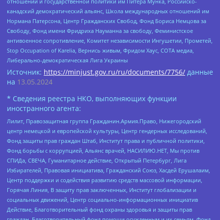
отношений и государственной политики им Питера Мунка, Российско-
канадский демократический альянс, Школа международных отношений им
Нормана Патерсона, Центр Гражданских Свобод, Фонд Бориса Немцова за
Свободу, Фонд имени Фридриха Науманна за свободу, Феминистское
антивоенное сопротивление, Комитет независимости Ингушетии, Прометей,
Stop Occupation of Karelia, Вернись живым, Фридом Хаус, СОТА медиа,
Либерально-демократическая Лига Украины
Источник:
https://minjust.gov.ru/ru/documents/7756/
данные
на
13.05.2024
* Сведения реестра НКО, выполняющих функции
иностранного агента:
Лилит, Правозащитная группа Гражданин.Армия.Право, Нижегородский
центр немецкой и европейской культуры, Центр гендерных исследований,
Фонд защиты прав граждан Штаб, Институт права и публичной политики,
Фонд борьбы с коррупцией, Альянс врачей, НАСИЛИЮ.НЕТ, Мы против
СПИДа, СВЕЧА, Гуманитарное действие, Открытый Петербург, Лига
Избирателей, Правовая инициатива, Гражданский Союз, Хасдей Ерушалаим,
Центр поддержки и содействия развитию средств массовой информации,
Горячая Линия, В защиту прав заключенных, Институт глобализации и
социальных движений, Центр социально-информационных инициатив
Действие, Благотворительный фонд охраны здоровья и защиты прав
граждан, Благотворительный фонд помощи осужденным и их семьям, Фонд