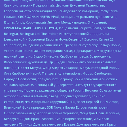
Саентологических Предприятий, Церковь Духовной Технологии,
Европейская сеть организаций по наблюдению за выборами, Республика
Польша, СВОБОДНЫЙ ИДЕЛЬ-УРАЛ, Ассоциация развития журналистики,
IStories fonds, Королевский Институт Международных Отношений,
КРИМСЬКА ПРАВОЗАХИСНА ГРУПА, Фонд имени Генриха Бёлля, Stichting
Bellingcat, Bellingcat Ltd, The Insider, Институт правовой инициативы
Центральной и Восточной Европы, Фонд Открытой Эстонии, Calvert 22
Foundation, Канадский украинский конгресс, Институт Макдональда-Лорье,
Украинская национальная федерация Канады, Декабристы, Международный
научный центр им Вудро Вильсона, Свободная пресса, Возрождение,
Всеукраинский духовный центр , Риддл, Русский антивоенный комитет в
Швеции, Проект Медуза, Фонд Андрея Сахарова, Форум свободной России,
Лига Свободных Наций, Transparеncy International, Форум Свободных
Народов ПостРоссии, Солидарность с гражданским движением в России –
Solidarus, КрымSOS, Свободный университет, Институт государственного
управления, Форум гражданского общества Россия, Беллона, Союз жителей
островов Тисима и Хабомаи, Съезд народных депутатов, Гринпис
Интернешнл, Фонд борьбы с коррупцией Инк, Завет церквей TCCN, Агора,
Всемирный фонд природы, BDR Novaja Gazeta-Europe, Алтай проект,
Образовательный дом прав человека Чернигов, Фонд Дом Прав Человека,
Белорусский дом прав человека имени Бориса Звозскова, Дом прав
человека Тбилиси, Дом прав человека Ереван, Дом прав человека Крым,