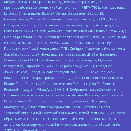
Меджлис крымскотатарского народа, Рубеж Севера, ТОЙС, О
противодействии экстремистской деятельности, РЕВТАТПОД, Артподготовка,
Штольц, В честь иконы Божией Матери Державная, Сектор 16,
Независимость, Фирма, Молодежная правозащитная группа МПГ, Курсом
Правды и Единения, Каракольская инициативная группа, Автоград Крю,
Союз Славянских Сил Руси, Алля-Аят, Благотворительный пансионат Ак Умут,
Русская республика Русь, Арестантское уголовное единство, Башкорт, Нация
и свобода, Нация и свобода, W.H.С., Фалунь Дафа, Иртыш Ultras, Русский
Патриотический клуб-Новокузнецк/РПК, Сибирский державный союз, Фонд
борьбы с коррупцией, Фонд защиты прав граждан, Штабы Навального,
Совет граждан СССР Прикубанского округа г. Краснодара, Мужское
государство, Народное объединение русского движения, Народное
движение Адат, Народный совет граждан РСФСР СССР Архангельской
области, Проект Штурм, Граждане СССР, Держава Союз Советских Светлых
Родов, Совет Советских Социалистических Районов, Meta Platforms Inc,
Facebook, Instagram, WhatsApp, СИЧ-С14, Добровольческое Движение
Организации украинских националистов, Черный Комитет, Татарстанское
Региональное Всетатарское общественное движение, Невоград,
Молодежное Демократическое Движение Весна, Верховный Совет
Татарской Автономной Советской Социалистической Республики, Конгресс
ойрат-калмыцкого народа, Исполнительный комитет совета народных
депутатов Красноярского края, Этническое национальное объединение,
ЛГБТ, Я.МЫ Сергей Фургал