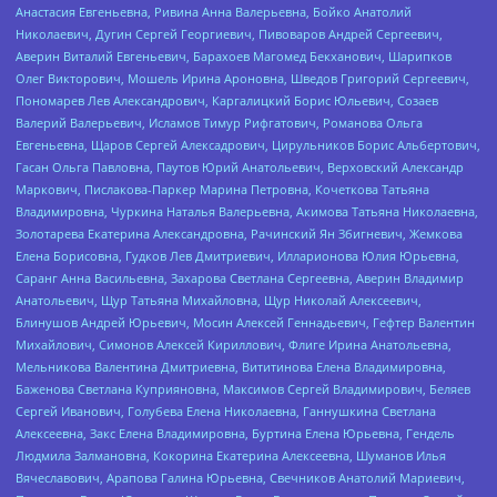
Анастасия Евгеньевна, Ривина Анна Валерьевна, Бойко Анатолий
Николаевич, Дугин Сергей Георгиевич, Пивоваров Андрей Сергеевич,
Аверин Виталий Евгеньевич, Барахоев Магомед Бекханович, Шарипков
Олег Викторович, Мошель Ирина Ароновна, Шведов Григорий Сергеевич,
Пономарев Лев Александрович, Каргалицкий Борис Юльевич, Созаев
Валерий Валерьевич, Исламов Тимур Рифгатович, Романова Ольга
Евгеньевна, Щаров Сергей Алексадрович, Цирульников Борис Альбертович,
Гасан Ольга Павловна, Паутов Юрий Анатольевич, Верховский Александр
Маркович, Пислакова-Паркер Марина Петровна, Кочеткова Татьяна
Владимировна, Чуркина Наталья Валерьевна, Акимова Татьяна Николаевна,
Золотарева Екатерина Александровна, Рачинский Ян Збигневич, Жемкова
Елена Борисовна, Гудков Лев Дмитриевич, Илларионова Юлия Юрьевна,
Саранг Анна Васильевна, Захарова Светлана Сергеевна, Аверин Владимир
Анатольевич, Щур Татьяна Михайловна, Щур Николай Алексеевич,
Блинушов Андрей Юрьевич, Мосин Алексей Геннадьевич, Гефтер Валентин
Михайлович, Симонов Алексей Кириллович, Флиге Ирина Анатольевна,
Мельникова Валентина Дмитриевна, Вититинова Елена Владимировна,
Баженова Светлана Куприяновна, Максимов Сергей Владимирович, Беляев
Сергей Иванович, Голубева Елена Николаевна, Ганнушкина Светлана
Алексеевна, Закс Елена Владимировна, Буртина Елена Юрьевна, Гендель
Людмила Залмановна, Кокорина Екатерина Алексеевна, Шуманов Илья
Вячеславович, Арапова Галина Юрьевна, Свечников Анатолий Мариевич,