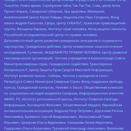
Тольятти, Новое время, Серебряная тайга, Так-Так-Так, Сова, центр Анна,
Проект Апрель, Самарская губерния, Эра здоровья, Мемориал,
Аналитический Центр Юрия Левады, Издательство Парк Гагарина, Фонд
имени Андрея Рылькова, Сфера, Центр СИБАЛЬТ, Уральская правозащитная
группа, Женщины Евразии, Институт прав человека, Фонд защиты гласности,
Российский исследовательский центр по правам человека,
Дальневосточный центр развития гражданских инициатив и социального
партнерства, Гражданское действие, Центр независимых социологических
исследований, Сутяжник, АКАДЕМИЯ ПО ПРАВАМ ЧЕЛОВЕКА, Центр развития
некоммерческих организаций, Частное учреждение в Калининграде Совета
Министров северных стран, Гражданское содействие, Трансперенси
Интернешнл-Р, Центр Защиты Прав Средств Массовой Информации,
Институт развития прессы - Сибирь, Частное учреждение в Санкт-
Петербурге Совета Министров Северных Стран, Фонд поддержки свободы
прессы, Гражданский контроль, Человек и Закон, Общественная комиссия
по сохранению наследия академика Сахарова, Информационное агентство
МЕМО. РУ, Институт региональной прессы, Институт Развития Свободы
Информации, Экозащита!-Женсовет, Общественный вердикт, Евразийская
антимонопольная ассоциация, Бедушев Петр Петрович, Дзугкоева Регина
Николаевна, Кривенко Сергей Владимирович, Милославский Павел
Юрьевич, Шнырова Ольга Вадимовна, Чанышева Лилия Айратовна,
Сидорович Ольга Борисовна, Туровский Александр Алексеевич, Васильева