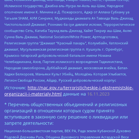
Исламское государство, Джабха аль-Нусра ли-Ахль аш-Шам, Народное
ополчение имени К. Минина и Д. Пожарского, Аджр от Аллаха Субхану уа
Тагьаля SHAM, АУМ Синрике, Муджахеды джамаата Ат-Тавхида Валь-Джихад,
Чистопольский Джамаат, Рохнамо ба суи давлати исломи, Террористическое
сообщество Сеть, Катиба Таухид валь-Джихад, Хайят Тахрир аш-Шам, Ахлю
Сунна Валь Джамаа, National Socialism/White Power, Артподготовка,
Религиозная группа “Джамаат “Красный пахарь”, Колумбайн, Хатлонский
джамаат, Мусульманская религиозная группа п. Кушкуль г. Оренбург,
Крымско-татарский добровольческий батальон имени Номана
Челебиджихана, Азов, Партия исламского возрождения Таджикистана,
Народная самооборона, Дуббайский джамаат, московская ячейка, Батал-
Хаджи Белхороев, Маньяки Культ Убийц, Молодёжь Которая Улыбается,
Легион Свобода России, Айдар, Русский добровольческий корпус
Источник:
http://nac.gov.ru/terroristicheskie-i-ekstremistskie-
organizacii-i-materialy.html
данные на
16.11.2023
* Перечень общественных объединений и религиозных
организаций в отношении которых судом принято
вступившее в законную силу решение о ликвидации или
запрете деятельности:
Национал-большевистская партия, ВЕК РА, Рада земли Кубанской Духовно
Родовой Державы Русь, Община Духовного Управления Асгардской Веси