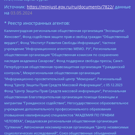
Источник:
https://minjust.gov.ru/ru/documents/7822/
данные
на
03.05.2024
* Реестр иностранных агентов:
Калининградская региональная общественная организация "Экозащита!-Женсовет", Фонд содействия защите прав и свобод граждан "Общественный вердикт", Фонд "Институт Развития Свободы Информации", Частное учреждение "Информационное агентство МЕМО. РУ", Региональная общественная организация "Общественная комиссия по сохранению наследия академика Сахарова", Фонд поддержки свободы прессы, Санкт-Петербургская общественная правозащитная организация "Гражданский контроль", Межрегиональная общественная организация "Информационно-просветительский центр "Мемориал", Региональный Фонд "Центр Защиты Прав Средств Массовой Информации", с 05.12.2023 Фонд "Центр Защиты Прав Средств массовой информации", Региональная общественная благотворительная организация помощи беженцам и мигрантам "Гражданское содействие", Негосударственное образовательное учреждение дополнительного профессионального образования (повышение квалификации) специалистов "АКАДЕМИЯ ПО ПРАВАМ ЧЕЛОВЕКА", Свердловская региональная общественная организация "Сутяжник", Автономная некоммерческая организация "Центр независимых социологических исследований", Союз общественных объединений "Российский исследовательский центр по правам человека", Региональное общественное учреждение научно-информационный центр "МЕМОРИАЛ", Некоммерческая организация "Фонд защиты гласности", Автономная некоммерческая организация "Институт прав человека", Городская общественная организация "Екатеринбургское общество "МЕМОРИАЛ", Городская общественная организация "Рязанское историко-просветительское и правозащитное общество "Мемориал" (Рязанский Мемориал), Челябинский региональный орган общественной самодеятельности – женское общественное объединение "Женщины Евразии", Челябинский региональный орган общественной самодеятельности "Уральская правозащитная группа", Фонд содействия защите здоровья и социальной справедливости имени Андрея Рылькова, Автономная Некоммерческая Организация "Аналитический Центр Юрия Левады", Автономная некоммерческая организация социальной поддержки населения "Проект Апрель", Региональная общественная организация помощи женщинам и детям, находящимся в кризисной ситуации "Информационно-методический центр "Анна", Фонд содействия развитию массовых коммуникаций и правовому просвещению "Так-так-Так", Фонд содействия устойчивому развитию "Серебряная тайга", Свердловский региональный общественный фонд социальных проектов "Новое время", "Idel.Реалии", Кавказ.Реалии, Крым.Реалии, Телеканал Настоящее Время, Татаро-башкирская служба Радио Свобода (Azatliq Radiosi), Радио Свободная Европа/Радио Свобода (PCE/PC), "Сибирь.Реалии", "Фактограф", Благотворительный фонд помощи осужденным и их семьям, Автономная некоммерческая организация "Институт глобализации и социальных движений", Фонд "В защиту прав заключенных", Частное учреждение "Центр поддержки и содействия развитию средств массовой информации", Пензенский региональный общественный благотворительный фонд "Гражданский союз", "Север.Реалии", Некоммерческая организация Фонд "Правовая инициатива", Общество с ограниченной ответственностью "Радио Свободная Европа/Радио Свобода", Чешское информационное агентство "MEDIUM-ORIENT", Красноярская региональная общественная организация "Мы против СПИДа", Камалягин Денис Николаевич, Маркелов Сергей Евгеньевич, Пономарев Лев Александрович, Савицкая Людмила Алексеевна, Автономная некоммерческая организация "Центр по работе с проблемой насилия "НАСИЛИЮ.НЕТ", Межрегиональный профессиональный союз работников здравоохранения "Альянс врачей", Юридическое лицо, зарегистрированное в Латвийской Республике, SIA "Medusa Project" (регистрационный номер 40103797863, дата регистрации 10.06.2014), Некоммерческая организация "Фонд по борьбе с коррупцией", Автономная некоммерческая организация "Институт права и публичной политики", Баданин Роман Сергеевич, Гликин Максим Александрович, Железнова Мария Михайловна, Лукьянова Юлия Сергеевна, Маетная Елизавета Витальевна, Маняхин Петр Борисович, Чуракова Ольга Владимировна, Ярош Юлия Петровна, Юридическое лицо "The Insider SIA", зарегистрированное в Риге, Латвийская Республика (дата регистрации 26.06.2015), являющееся администратором доменного имени интернет-издания "The Insider SIA", https://theins.ru, Постернак Алексей Евгеньевич, Рубин Михаил Аркадьевич, Анин Роман Александрович, Юридическое лицо Istories fonds, зарегистрированное в Латвийской Республике (регистрационный номер 50008295751, дата регистрации 24.02.2020), Великовский Дмитрий Александрович, Долинина Ирина Николаевна, Мароховская Алеся Алексеевна, Шлейнов Роман Юрьевич, Шмагун Олеся Валентиновна, Общество с ограниченной ответственностью "Альтаир 2021", Общество с ограниченной ответственностью "Вега 2021", Общество с ограниченной ответственностью "Главный редактор 2021", Общество с ограниченной ответственностью "Ромашки монолит", Важенков Артем Валерьевич, Ивановская областная общественная организация "Центр гендерных исследований", Гурман Юрий Альбертович, Медиапроект "ОВД-Инфо", Егоров Владимир Владимирович, Жилинский Владимир Александрович, Общество с ограниченной ответственностью "ЗП", Иванова София Юрьевна, Карезина Инна Павловна, Кильтау Екатерина Викторовна, Петров Алексей Викторович, Пискунов Сергей Евгеньевич, Смирнов Сергей Сергеевич, Тихонов Михаил Сергеевич, Общество с ограниченной ответственностью "ЖУРНАЛИСТ-ИНОСТРАННЫЙ АГЕНТ", Арапова Галина Юрьевна, Вольтская Татьяна Анатольевна, Американская компания "Mason G.E.S. Anonymous Foundation" (США), являющаяся владельцем интернет-издания https://mnews.world/, Компания "Stichting Bellingcat", зарегистрированная в Нидерландах (дата регистрации 11.07.2018), Захаров Андрей Вячеславович, Клепиковская Екатерина Дмитриевна, Общество с ограниченной ответственностью "МЕМО", Перл Роман Александрович, Симонов Евгений Алексеевич, Соловьева Елена Анатольевна, Сотников Даниил Владимирович, Сурначева Елизавета Дмитриевна, Автономная некоммерческая организация по защите прав человека и информированию населения "Якутия – Наше Мнение", Общество с ограниченной ответственностью "Москоу диджитал медиа", с 26.01.2023 Общество с ограниченной ответственностью "Чайка Белые сады", Ветошкина Валерия Валерьевна, Заговора Максим Александрович, Межрегиональное общественное движение "Российская ЛГБТ - сеть", Оленичев Максим Владимирович, Павлов Иван Юрьевич, Скворцова Елена Сергеевна, Общество с ограниченной ответственностью "Как бы инагент", Кочетков Игорь Викторович, Общество с ограниченной ответственностью "Честные выборы", Еланчик Олег Александрович, Общество с ограниченной ответственностью "Нобелевский призыв", Гималова Регина Эмилевна, Григорьев Андрей Валерьевич, Григорьева Алина Александровна, Ассоциация по содействию защите прав призывников, альтернативнослужащих и военнослужащих "Правозащитная группа "Гражданин.Армия.Право", Хисамова Регина Фаритовна, Автономная некоммерческая организация по реализации социально-правовых программ "Лилит", Дальневосточное общественное движение "Маяк", Санкт-Петербургская ЛГБТ-инициативная группа "Выход", Инициативная группа ЛГБТ+ "Реверс", Алексеев Андрей Викторович, Бекбулатова Таисия Львовна, Беляев Иван Михайлович, Владыкина Елена Сергеевна, Гельман Марат Александрович, Никульшина Вероника Юрьевна, Толоконникова Надежда Андреевна, Шендерович Виктор Анатольевич, Общество с ограниченной ответственностью "Данное сообщение", Общество с ограниченной ответственностью Издательский дом "Новая глава", Айнбиндер Александра Александровна, Московский комьюнити-центр для ЛГБТ+инициатив, Благотворительный фонд развития филантропии, Deutsche Welle (Германия, Kurt-Schumacher-Strasse 3, 53113 Bonn), Борзунова Мария Михайловна, Воробьев Виктор Викторович, Голубева Анна Львовна, Константинова Алла Михайловна, Малкова Ирина Владимировна, Мурадов Мурад Абдулгалимович, Осетинская Елизавета Николаевна, Понасенков Евгений Николаевич, Ганапольский Матвей Юрьевич, Киселев Евгений Алексеевич, Борухович Ирина Григорьевна, Дремин Иван Тимофеевич, Дубровский Дмитрий Викторович, Красноярская региональная общественная организация поддержки и развития альтернативных образовательных технологий и межкультурных коммуникаций "ИНТЕРРА", Маяковская Екатерина Алексеевна, Фейгин Марк Захарович, Филимонов Андрей Викторович, Дзугкоева Регина Николаевна, Доброхотов Роман Александрович, Дудь Юрий Александрович, Елкин Сергей Владимирович, Кругликов Кирилл Игоревич, Сабунаева Мария Леонидовна, Семенов Алексей Владимирович, Шаинян Карен Багратович, Шульман Екатерина Михайловна, Асафьев Артур Валерьевич, Вахштайн Виктор Семенович, Венедиктов Алексей Алексеевич, Лушникова Екатерина Евгеньевна, Волков Леонид Михайлович, Невзоров Александр Глебович, Пархоменко Сергей Борисович, Сироткин Ярослав Николаевич, Кара-Мурза Владимир Владимирович, Баранова Наталья Владимировна, Гозман Леонид Яковлевич, Кагарлицкий Борис Юльевич, Климарев Михаил Валерьевич, Милов Владимир Станиславович, Автономная некоммерческая организация Краснодарский центр современного искусства "Типография", Моргенштерн Алишер Тагирович, Соболь Любовь Эдуардовна, Общество с ограниченной ответственностью "ЛИЗА НОРМ", Каспаров Гарри Кимович, Ходорковский Михаил Борисович, Общество с ограниченной ответственностью "Апрельские тезисы", Данилович Ирина Брониславовна, Кашин Олег Владимирович, Петров Николай Владимирович, Пивоваров Алексей Владимирович, Соколов Михаил Владимирович, Цветкова Юлия Владимировна, Чичваркин Евгений Александрович, Комитет против пыток/Команда против пыток, Общество с ограниченной ответственностью "Первый научный", Общество с ограниченной ответственностью "Вертолет и ко", Белоцерковская Вероника Борисовна, Кац Максим Евгеньевич, Лазарева Татьяна Юрьевна, Шаведдинов Руслан Табризович, Яшин Илья Валерьевич, Общество с ограниченной ответственностью "Иноагент ААВ", Алешковский Дмитрий Петрович, Альбац Евгения Марковна, Быков Дмитрий Львович, Галямина Юлия Евгеньевна, Лойко Сергей Леонидович, Мартынов Кирилл Константинович, Медведев Сергей Александрович, Крашенинников Федор Геннадиевич, Гордеева Катерина Вл