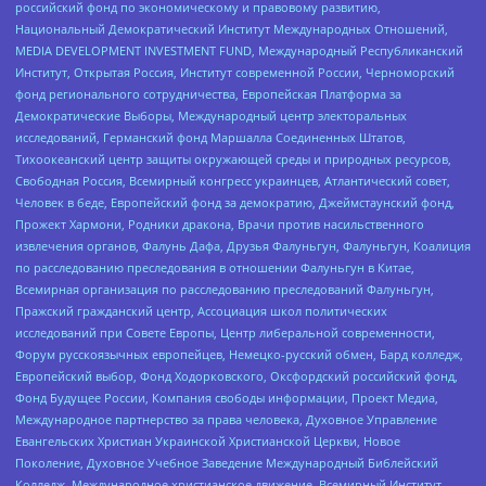
российский фонд по экономическому и правовому развитию,
Национальный Демократический Институт Международных Отношений,
MEDIA DEVELOPMENT INVESTMENT FUND, Международный Республиканский
Институт, Открытая Россия, Институт современной России, Черноморский
фонд регионального сотрудничества, Европейская Платформа за
Демократические Выборы, Международный центр электоральных
исследований, Германский фонд Маршалла Соединенных Штатов,
Тихоокеанский центр защиты окружающей среды и природных ресурсов,
Свободная Россия, Всемирный конгресс украинцев, Атлантический совет,
Человек в беде, Европейский фонд за демократию, Джеймстаунский фонд,
Прожект Хармони, Родники дракона, Врачи против насильственного
извлечения органов, Фалунь Дафа, Друзья Фалуньгун, Фалуньгун, Коалиция
по расследованию преследования в отношении Фалуньгун в Китае,
Всемирная организация по расследованию преследований Фалуньгун,
Пражский гражданский центр, Ассоциация школ политических
исследований при Совете Европы, Центр либеральной современности,
Форум русскоязычных европейцев, Немецко-русский обмен, Бард колледж,
Европейский выбор, Фонд Ходорковского, Оксфордский российский фонд,
Фонд Будущее России, Компания свободы информации, Проект Медиа,
Международное партнерство за права человека, Духовное Управление
Евангельских Христиан Украинской Христианской Церкви, Новое
Поколение, Духовное Учебное Заведение Международный Библейский
Колледж, Международное христианское движение, Всемирный Институт