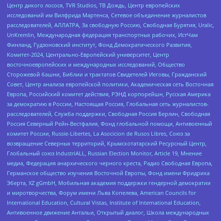
Центр дикого лосося, TVR Studios, ТВ Дождь, Центр европейских
исследований им Вилфрида Мартенса, Сетевое объединение журналистов
расследователей, АЛЛАТРА, За свободную Россию, Свободная Бурятия, Uralic,
UnKremlin, Международная федерация транспортных рабочих, ИстЧам
Финланд, Гудзоновский институт, Фонд Демократического Развития,
Комитет-2024, Центрально-Европейский университет, Центр
восточноевропейских и международных исследований, Общество
Сторожевой башни, Библии и трактатов Свидетелей Иеговы, Гражданский
Совет, Центр анализа европейской политики, Академическая сеть Восточная
Европа, Российский комитет действия, РЭНД корпорейшн, Русская Америка
за демократию в России, Настоящая Россия, Глобальная сеть журналистов-
расследователей, Служба поддержки, Свободная Россия Берлин, Свободная
Россия Северный Рейн-Вестфалия, Фонд глобальной помощи, Антивоенный
комитет России, Russie-Libertes, La Asocicion de Rusos Libres, Союз за
возвращение Северных территорий, Крымскотатарский Ресурсный Центр,
Глобальный союз IndustriALL, Russian Election Monitor, Article 19, Мнение
медиа, Федерация анархического черного креста, Радио Свободная Европа,
Германское общество изучения Восточной Европы, Фонд имени Фридриха
Эберта, XZ gGmbH, Мобильная академия поддержки гендерной демократии
и миротворчества, Форум имени Льва Копелева, American Councils for
International Education, Cultural Vistas, Institute of International Education,
Антивоенное движение Антальи, Открытый диалог, Школа международных