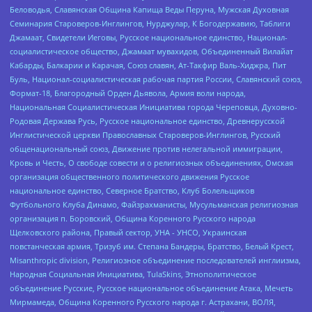
Беловодья, Славянская Община Капища Веды Перуна, Мужская Духовная
Семинария Староверов-Инглингов, Нурджулар, К Богодержавию, Таблиги
Джамаат, Свидетели Иеговы, Русское национальное единство, Национал-
социалистическое общество, Джамаат мувахидов, Объединенный Вилайат
Кабарды, Балкарии и Карачая, Союз славян, Ат-Такфир Валь-Хиджра, Пит
Буль, Национал-социалистическая рабочая партия России, Славянский союз,
Формат-18, Благородный Орден Дьявола, Армия воли народа,
Национальная Социалистическая Инициатива города Череповца, Духовно-
Родовая Держава Русь, Русское национальное единство, Древнерусской
Инглистической церкви Православных Староверов-Инглингов, Русский
общенациональный союз, Движение против нелегальной иммиграции,
Кровь и Честь, О свободе совести и о религиозных объединениях, Омская
организация общественного политического движения Русское
национальное единство, Северное Братство, Клуб Болельщиков
Футбольного Клуба Динамо, Файзрахманисты, Мусульманская религиозная
организация п. Боровский, Община Коренного Русского народа
Щелковского района, Правый сектор, УНА - УНСО, Украинская
повстанческая армия, Тризуб им. Степана Бандеры, Братство, Белый Крест,
Misanthropic division, Религиозное объединение последователей инглиизма,
Народная Социальная Инициатива, TulaSkins, Этнополитическое
объединение Русские, Русское национальное объединение Атака, Мечеть
Мирмамеда, Община Коренного Русского народа г. Астрахани, ВОЛЯ,