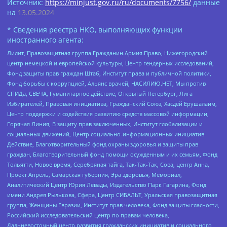
Источник:
https://minjust.gov.ru/ru/documents/7756/
данные
на
13.05.2024
* Сведения реестра НКО, выполняющих функции
иностранного агента:
Лилит, Правозащитная группа Гражданин.Армия.Право, Нижегородский
центр немецкой и европейской культуры, Центр гендерных исследований,
Фонд защиты прав граждан Штаб, Институт права и публичной политики,
Фонд борьбы с коррупцией, Альянс врачей, НАСИЛИЮ.НЕТ, Мы против
СПИДа, СВЕЧА, Гуманитарное действие, Открытый Петербург, Лига
Избирателей, Правовая инициатива, Гражданский Союз, Хасдей Ерушалаим,
Центр поддержки и содействия развитию средств массовой информации,
Горячая Линия, В защиту прав заключенных, Институт глобализации и
социальных движений, Центр социально-информационных инициатив
Действие, Благотворительный фонд охраны здоровья и защиты прав
граждан, Благотворительный фонд помощи осужденным и их семьям, Фонд
Тольятти, Новое время, Серебряная тайга, Так-Так-Так, Сова, центр Анна,
Проект Апрель, Самарская губерния, Эра здоровья, Мемориал,
Аналитический Центр Юрия Левады, Издательство Парк Гагарина, Фонд
имени Андрея Рылькова, Сфера, Центр СИБАЛЬТ, Уральская правозащитная
группа, Женщины Евразии, Институт прав человека, Фонд защиты гласности,
Российский исследовательский центр по правам человека,
Дальневосточный центр развития гражданских инициатив и социального