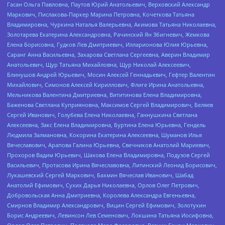
Гасан Ольга Павловна, Паутов Юрий Анатольевич, Верховский Александр
Маркович, Пислакова-Паркер Марина Петровна, Кочеткова Татьяна
Владимировна, Чуркина Наталья Валерьевна, Акимова Татьяна Николаевна,
Золотарева Екатерина Александровна, Рачинский Ян Збигневич, Жемкова
Елена Борисовна, Гудков Лев Дмитриевич, Илларионова Юлия Юрьевна,
Саранг Анна Васильевна, Захарова Светлана Сергеевна, Аверин Владимир
Анатольевич, Щур Татьяна Михайловна, Щур Николай Алексеевич,
Блинушов Андрей Юрьевич, Мосин Алексей Геннадьевич, Гефтер Валентин
Михайлович, Симонов Алексей Кириллович, Флиге Ирина Анатольевна,
Мельникова Валентина Дмитриевна, Вититинова Елена Владимировна,
Баженова Светлана Куприяновна, Максимов Сергей Владимирович, Беляев
Сергей Иванович, Голубева Елена Николаевна, Ганнушкина Светлана
Алексеевна, Закс Елена Владимировна, Буртина Елена Юрьевна, Гендель
Людмила Залмановна, Кокорина Екатерина Алексеевна, Шуманов Илья
Вячеславович, Арапова Галина Юрьевна, Свечников Анатолий Мариевич,
Прохоров Вадим Юрьевич, Шахова Елена Владимировна, Подузов Сергей
Васильевич, Протасова Ирина Вячеславовна, Литинский Леонид Борисович,
Лукашевский Сергей Маркович, Бахмин Вячеслав Иванович, Шабад
Анатолий Ефимович, Сухих Дарья Николаевна, Орлов Олег Петрович,
Добровольская Анна Дмитриевна, Королева Александра Евгеньевна,
Смирнов Владимир Александрович, Вицин Сергей Ефимович, Золотухин
Борис Андреевич, Левинсон Лев Семенович, Локшина Татьяна Иосифовна,