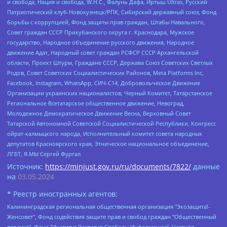
и свобода, Нация и свобода, W.H.С., Фалунь Дафа, Иртыш Ultras, Русский
Патриотический клуб-Новокузнецк/РПК, Сибирский державный союз, Фонд
борьбы с коррупцией, Фонд защиты прав граждан, Штабы Навального,
Совет граждан СССР Прикубанского округа г. Краснодара, Мужское
государство, Народное объединение русского движения, Народное
движение Адат, Народный совет граждан РСФСР СССР Архангельской
области, Проект Штурм, Граждане СССР, Держава Союз Советских Светлых
Родов, Совет Советских Социалистических Районов, Meta Platforms Inc,
Facebook, Instagram, WhatsApp, СИЧ-С14, Добровольческое Движение
Организации украинских националистов, Черный Комитет, Татарстанское
Региональное Всетатарское общественное движение, Невоград,
Молодежное Демократическое Движение Весна, Верховный Совет
Татарской Автономной Советской Социалистической Республики, Конгресс
ойрат-калмыцкого народа, Исполнительный комитет совета народных
депутатов Красноярского края, Этническое национальное объединение,
ЛГБТ, Я.МЫ Сергей Фургал
Источник:
https://minjust.gov.ru/ru/documents/7822/
данные
на
03.05.2024
* Реестр иностранных агентов:
Калининградская региональная общественная организация "Экозащита!-Женсовет", Фонд содействия защите прав и свобод граждан "Общественный вердикт", Фонд "Институт Развития Свободы Информации", Частное учреждение "Информационное агентство МЕМО. РУ", Региональная общественная организация "Общественная комиссия по сохранению наследия академика Сахарова", Фонд поддержки свободы прессы, Санкт-Петербургская общественная правозащитная организация "Гражданский контроль", Межрегиональная общественная организация "Информационно-просветительский центр "Мемориал", Региональный Фонд "Центр Защиты Прав Средств Массовой Информации", с 05.12.2023 Фонд "Центр Защиты Прав Средств массовой информации", Региональная общественная благотворительная организация помощи беженцам и мигрантам "Гражданское содействие", Негосударственное образовательное учреждение дополнительного профессионального образования (повышение квалификации) специалистов "АКАДЕМИЯ ПО ПРАВАМ ЧЕЛОВЕКА", Свердловская региональная общественная организация "Сутяжник", Автономная некоммерческая организация "Центр независимых социологических исследований", Союз общественных объединений "Российский исследовательский центр по правам человека", Региональное общественное учреждение научно-информационный центр "МЕМОРИАЛ", Некоммерческая организация "Фонд защиты гласности", Автономная некоммерческая организация "Институт прав человека", Городская общественная организация "Екатеринбургское общество "МЕМОРИАЛ", Городская общественная организация "Рязанское историко-просветительское и правозащитное общество "Мемориал" (Рязанский Мемориал), Челябинский региональный орган общественной самодеятельности – женское общественное объединение "Женщины Евразии", Челябинский региональный орган общественной самодеятельности "Уральская правозащитная группа", Фонд содействия защите здоровья и социальной справедливости имени Андрея Рылькова, Автономная Некоммерческая Организация "Аналитический Центр Юрия Левады", Автономная некоммерческая организация социальной поддержки населения "Проект Апрель", Региональная общественная организация помощи женщинам и детям, находящимся в кризисной ситуации "Информационно-методический центр "Анна", Фонд содействия развитию массовых коммуникаций и правовому просвещению "Так-так-Так", Фонд содействия устойчивому развитию "Серебряная тайга", Свердловский региональный общественный фонд социальных проектов "Новое время", "Idel.Реалии", Кавказ.Реалии, Крым.Реалии, Телеканал Настоящее Время, Татаро-башкирская служба Радио Свобода (Azatliq Radiosi), Радио Свободная Европа/Радио Свобода (PCE/PC), "Сибирь.Реалии", "Фактограф", Благотворительный фонд помощи осужденным и их семьям, Автономная некоммерческая организация "Институт глобализации и социальных движений", Фонд "В защиту прав заключенных", Частное учреждение "Центр поддержки и содействия развитию средств массовой информации", Пензенский региональный общественный благотворительный фонд "Гражданский союз", "Север.Реалии", Некоммерческая организация Фонд "Правовая инициатива", Общество с ограниченной ответственностью "Радио Свободная Европа/Радио Свобода", Чешское информационное агентство "MEDIUM-ORIENT", Красноярская региональная общественная организация "Мы против СПИДа", Камалягин Денис Николаевич, Маркелов Сергей Евгеньевич, Пономарев Лев Александрович, Савицкая Людмила Алексеевна, Автономная некоммерческая организация "Центр по работе с проблемой насилия "НАСИЛИЮ.НЕТ", Межрегиональный профессиональный союз работников здравоохранения "Альянс врачей", Юридическое лицо, зарегистрированное в Латвийской Республике, SIA "Medusa Project" (регистрационный номер 40103797863, дата регистрации 10.06.2014), Некоммерческая организация "Фонд по борьбе с коррупцией", Автономная некоммерческая организация "Институт права и публичной политики", Баданин Роман Сергеевич, Гликин Максим Александрович, Железнова Мария Михайловна, Лукьянова Юлия Сергеевна, Маетная Елизавета Витальевна, Маняхин Петр Борисович, Чуракова Ольга Владимировна, Ярош Юлия Петровна, Юридическое лицо "The Insider SIA", зарегистрированное в Риге, Латвийская Республика (дата регистрации 26.06.2015), являющееся администратором доменного имени интернет-издания "The Insider SIA", https://theins.ru, Постернак Алексей Евгеньевич, Рубин Михаил Аркадьевич, Анин Роман Александрович, Юридическое лицо Istories fonds, зарегистрированное в Латвийской Республике (регистрационный номер 50008295751, дата регистрации 24.02.2020), Великовский Дмитрий Александрович, Долинина Ирина Николаевна, Мароховская Алеся Алексеевна, Шлейнов Роман Юрьевич, Шмагун Олеся Валентиновна, Общество с ограниченной ответственностью "Альтаир 2021", Общество с ограниченной ответственностью "Вега 2021", Общество с ограниченной ответственностью "Главный редактор 2021", Общество с ограниченной ответственностью "Ромашки монолит", Важенков Артем Валерьевич, Ивановская областная общественная организация "Центр гендерных исследований", Гурман Юрий Альбертович, Медиапроект "ОВД-Инфо", Егоров Владимир Владимирович, Жилинский Владимир Александрович, Общество с ограниченной ответственностью "ЗП", Иванова София Юрьевна, Карезина Инна Павловна, Кильтау Екатерина Викторовна, Петров Алексей Викторович, Пискунов Сергей Евгеньевич, Смирнов Сергей Сергеевич, Тихонов Михаил Сергеевич, Общество с ограниченной ответственностью "ЖУРНАЛИСТ-ИНОСТРАННЫЙ АГЕНТ", Арапова Галина Юрьевна, Вольтская Татьяна Анатольевна, Американская компания "Mason G.E.S. Anonymous Foundation" (США), являющаяся владельцем интернет-издания https://mnews.world/, Компания "Stichting Bellingcat", зарегистрированная в Нидерландах (дата регистрации 11.07.2018), Захаров Андрей Вячеславович, Клепиковская Екатерина Дмитриевна, Общество с ограниченной ответственностью "МЕМО", Перл Роман Александрович, Симонов Евгений Алексеевич, Соловьева Елена Анатольевна, Сотников Даниил Владимирович, Сурначева Елизавета Дмитриевна, Автономная некоммерческая организация по защите прав человека и информированию населения "Якутия – Наше Мнение", Общество с ограниченной ответственностью "Москоу диджитал медиа", с 26.01.2023 Общество с ограниченной ответственностью "Чайка Белые сады", Ветошкина Валерия Валерьевна, Заговора Максим Александрович, Межрегиональное общественное движение "Российская ЛГБТ - сеть", Оленичев Максим Владимирович, Павлов Иван Юрьевич, Скворцова Елена Сергеевна, Общество с ограниченной ответственностью "Как бы инагент", Кочетков Игорь Викторович, Общество с ограниченной ответственностью "Честные выборы", Еланчик Олег Александрович, Общество с ограниченной ответственностью "Нобелевский призыв", Гималова Регина Эмилевна, Григорьев Андрей Валерьевич, Григорьева Алина Александровна, Ассоциация по содействию защите прав призывников, альтернативнослужащих и военнослужащих "Правозащитная группа "Гражданин.Армия.Право", Хисамова Регина Фаритовна, Автономная некоммерческая организация по реализации социально-правовых программ "Лилит", Дальневосточное общественное движение "Маяк", Санкт-Петербургская ЛГБТ-инициативная группа "Выход", Инициативная группа ЛГБТ+ "Реверс", Алексеев Андрей Викторович, Бекбулатова Таисия Львовна, Беляев Иван Михайлович, Владыкина Елена Сергеевна, Гельман Марат Александрович, Никульшина Вероника Юрьевна, Толоконникова Надежда Андреевна, Шендерович Виктор Анатольевич, Общество с ограниченной ответственностью "Данное сообщение", Общество с ограниченной ответственностью Издательский дом "Новая глава", Айнбиндер Александра Александровна, Московский комьюнити-центр для ЛГБТ+инициатив, Благотворительный фонд развития филантропии, Deutsche Welle (Германия, Kurt-Schumacher-Strasse 3, 53113 Bonn), Борзунова Мария Михайловна, Воробьев Виктор Викторович, Голубева Анна Львовна, Константинова Алла Михайловна, Малкова Ирина Владимировна, Мурадов Мурад Абдулгалимович, Осетинская Елизавета Николаевна, Понасенков Евгений Николаевич, Ганапольский Матвей Юрьевич, Киселев Евгений Алексеевич, Борухович Ирина Григорьевна, Дремин Иван Тимофеевич, Дубровский Дмитрий Викторович, Красноярская региональная общественная организация поддержки и развития альтернативных образовательных технологий и межкультурных коммуникаций "ИНТЕРРА", Маяковская Екатерина Алексеевна, Фейгин Марк Захарович, Филимонов Андрей Викторович, Дзугкоева Регина Николаевна, Доброхотов Роман Александрович, Дудь Юрий Александрович, Елкин Сергей Владимирович, Кругликов Кирилл Игоревич, Сабунаева Мария Леонидовна, Семенов Алексей Владимирович, Шаинян Карен Багратович, Шульман Екатерина Михайловна, Асафьев Артур Валерьевич, Вахштайн Виктор Семенович, Венедиктов Алексей Алексеевич, Лушникова Екатерина Евгеньевна, Волков Леонид Михайлович, Невзоров Александр Глебович, Пархоменко Сергей Борисович, Сироткин Ярослав Николаевич, Кара-Мурза Владимир Владимирович, Баранова Наталья Владимировна, Гозман Леонид Яковлевич, Кагарлицкий Борис Юльевич, Климарев Михаил Валерьевич, Милов Владимир Станиславович, Автономная некоммерческая организация Краснодарский центр современного искусства "Типография", Моргенштерн Алишер Тагирович, Соболь Любовь Эдуардовна, Общество с ограниченной ответственностью "ЛИЗА НОРМ", Каспаров Гарри Кимович, Ходорковский Михаил Борисович, Общество с ограниченной ответственностью "Апрельские тезисы", Данилович Ирина Брониславовна, Кашин Олег Владимирович, Петров Николай Владимирович, Пивоваров Алексей Владимирович, Соколов Михаил Владимирович, Цветкова Юлия Владимировна, Чичваркин Евгений Александрович, Комитет против пыток/Команда против пыток, Общество с ограниченной ответственностью "Первый научный", Общество с ограниченной ответственностью "Вертолет и ко", Белоцерковская Вероника Борисовна, Кац Максим Евгеньевич, Лазарева Татьяна Юрьевна, Шаведдинов Руслан Табризович, Яшин Илья Валерьевич, Общество с ограниченной ответственностью "Иноагент ААВ", Алешковский Дмитрий Петрович, Альбац Евгения Марковна, Быков Дмитрий Львович, Галямина Юлия Евгеньевна, Лойко Сергей Леонидович, Мартынов Кирилл Константинович, Медведев Сергей Александрович, Крашенинников Федор Геннадиевич, Гордеева Катерина Вл