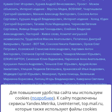
Для повышения удобства сайта мы используем
cookies (
подробнее
). К сайту подключены
сервисы Yandex.Metrika, LiveInternet, top.mail.ru,
Источник:
https://minjust.gov.ru/uploaded/files/reestr-
которые также используют файлы cookies
inostrannyih-agentov-22-03-2024.pdf
данные на
22.03.2024