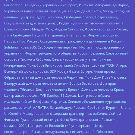
Foundation, Канадский украинский конгресс, Институт Макдональда-Лорье,
Украинская национальная федерация Канады, Декабристы, Международный
научный центр им Вудро Вильсона, Свободная пресса, Возрождение,
Всеукраинский духовный центр , Риддл, Русский антивоенный комитет в
Швеции, Проект Медуза, Фонд Андрея Сахарова, Форум свободной России,
Лига Свободных Наций, Transparеncy International, Форум Свободных
Народов ПостРоссии, Солидарность с гражданским движением в России –
Solidarus, КрымSOS, Свободный университет, Институт государственного
управления, Форум гражданского общества Россия, Беллона, Союз жителей
островов Тисима и Хабомаи, Съезд народных депутатов, Гринпис
Интернешнл, Фонд борьбы с коррупцией Инк, Завет церквей TCCN, Агора,
Всемирный фонд природы, BDR Novaja Gazeta-Europe, Алтай проект,
Образовательный дом прав человека Чернигов, Фонд Дом Прав Человека,
Белорусский дом прав человека имени Бориса Звозскова, Дом прав
человека Тбилиси, Дом прав человека Ереван, Дом прав человека Крым,
Центр дикого лосося, TVR Studios, ТВ Дождь, Центр европейских
исследований им Вилфрида Мартенса, Сетевое объединение журналистов
расследователей, АЛЛАТРА, За свободную Россию, Свободная Бурятия, Uralic,
UnKremlin, Международная федерация транспортных рабочих, ИстЧам
Финланд, Гудзоновский институт, Фонд Демократического Развития,
Комитет-2024, Центрально-Европейский университет, Центр
восточноевропейских и международных исследований, Общество