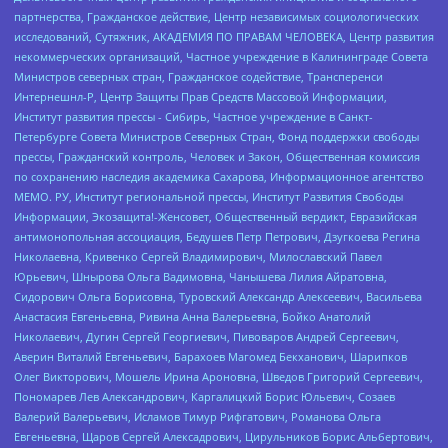
партнерства, Гражданское действие, Центр независимых социологических
исследований, Сутяжник, АКАДЕМИЯ ПО ПРАВАМ ЧЕЛОВЕКА, Центр развития
некоммерческих организаций, Частное учреждение в Калининграде Совета
Министров северных стран, Гражданское содействие, Трансперенси
Интернешнл-Р, Центр Защиты Прав Средств Массовой Информации,
Институт развития прессы - Сибирь, Частное учреждение в Санкт-
Петербурге Совета Министров Северных Стран, Фонд поддержки свободы
прессы, Гражданский контроль, Человек и Закон, Общественная комиссия
по сохранению наследия академика Сахарова, Информационное агентство
МЕМО. РУ, Институт региональной прессы, Институт Развития Свободы
Информации, Экозащита!-Женсовет, Общественный вердикт, Евразийская
антимонопольная ассоциация, Бедушев Петр Петрович, Дзугкоева Регина
Николаевна, Кривенко Сергей Владимирович, Милославский Павел
Юрьевич, Шнырова Ольга Вадимовна, Чанышева Лилия Айратовна,
Сидорович Ольга Борисовна, Туровский Александр Алексеевич, Васильева
Анастасия Евгеньевна, Ривина Анна Валерьевна, Бойко Анатолий
Николаевич, Дугин Сергей Георгиевич, Пивоваров Андрей Сергеевич,
Аверин Виталий Евгеньевич, Барахоев Магомед Бекханович, Шарипков
Олег Викторович, Мошель Ирина Ароновна, Шведов Григорий Сергеевич,
Пономарев Лев Александрович, Каргалицкий Борис Юльевич, Созаев
Валерий Валерьевич, Исламов Тимур Рифгатович, Романова Ольга
Евгеньевна, Щаров Сергей Алексадрович, Цирульников Борис Альбертович,