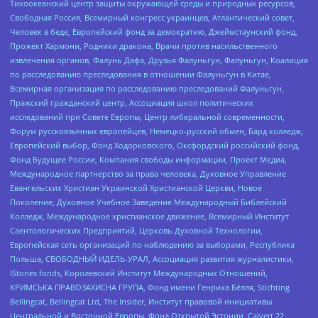
Тихоокеанский центр защиты окружающей среды и природных ресурсов,
Свободная Россия, Всемирный конгресс украинцев, Атлантический совет,
Человек в беде, Европейский фонд за демократию, Джеймстаунский фонд,
Прожект Хармони, Родники дракона, Врачи против насильственного
извлечения органов, Фалунь Дафа, Друзья Фалуньгун, Фалуньгун, Коалиция
по расследованию преследования в отношении Фалуньгун в Китае,
Всемирная организация по расследованию преследований Фалуньгун,
Пражский гражданский центр, Ассоциация школ политических
исследований при Совете Европы, Центр либеральной современности,
Форум русскоязычных европейцев, Немецко-русский обмен, Бард колледж,
Европейский выбор, Фонд Ходорковского, Оксфордский российский фонд,
Фонд Будущее России, Компания свободы информации, Проект Медиа,
Международное партнерство за права человека, Духовное Управление
Евангельских Христиан Украинской Христианской Церкви, Новое
Поколение, Духовное Учебное Заведение Международный Библейский
Колледж, Международное христианское движение, Всемирный Институт
Саентологических Предприятий, Церковь Духовной Технологии,
Европейская сеть организаций по наблюдению за выборами, Республика
Польша, СВОБОДНЫЙ ИДЕЛЬ-УРАЛ, Ассоциация развития журналистики,
IStories fonds, Королевский Институт Международных Отношений,
КРИМСЬКА ПРАВОЗАХИСНА ГРУПА, Фонд имени Генриха Бёлля, Stichting
Bellingcat, Bellingcat Ltd, The Insider, Институт правовой инициативы
Центральной и Восточной Европы, Фонд Открытой Эстонии, Calvert 22