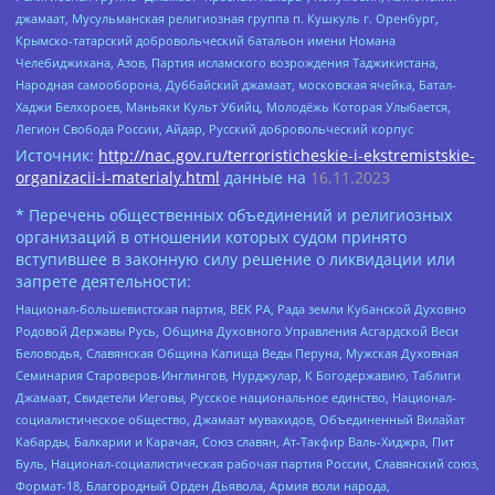
джамаат, Мусульманская религиозная группа п. Кушкуль г. Оренбург,
Крымско-татарский добровольческий батальон имени Номана
Челебиджихана, Азов, Партия исламского возрождения Таджикистана,
Народная самооборона, Дуббайский джамаат, московская ячейка, Батал-
Хаджи Белхороев, Маньяки Культ Убийц, Молодёжь Которая Улыбается,
Легион Свобода России, Айдар, Русский добровольческий корпус
Источник:
http://nac.gov.ru/terroristicheskie-i-ekstremistskie-
organizacii-i-materialy.html
данные на
16.11.2023
* Перечень общественных объединений и религиозных
организаций в отношении которых судом принято
вступившее в законную силу решение о ликвидации или
запрете деятельности:
Национал-большевистская партия, ВЕК РА, Рада земли Кубанской Духовно
Родовой Державы Русь, Община Духовного Управления Асгардской Веси
Беловодья, Славянская Община Капища Веды Перуна, Мужская Духовная
Семинария Староверов-Инглингов, Нурджулар, К Богодержавию, Таблиги
Джамаат, Свидетели Иеговы, Русское национальное единство, Национал-
социалистическое общество, Джамаат мувахидов, Объединенный Вилайат
Кабарды, Балкарии и Карачая, Союз славян, Ат-Такфир Валь-Хиджра, Пит
Буль, Национал-социалистическая рабочая партия России, Славянский союз,
Формат-18, Благородный Орден Дьявола, Армия воли народа,