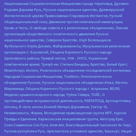
Национальная Социалистическая Инициатива города Череповца, Духовно-
Родовая Держава Русь, Русское национальное единство, Древнерусской
Инглистической церкви Православных Староверов-Инглингов, Русский
общенациональный союз, Движение против нелегальной иммиграции,
Кровь и Честь, О свободе совести и о религиозных объединениях, Омская
организация общественного политического движения Русское
национальное единство, Северное Братство, Клуб Болельщиков
Футбольного Клуба Динамо, Файзрахманисты, Мусульманская религиозная
организация п. Боровский, Община Коренного Русского народа
Щелковского района, Правый сектор, УНА - УНСО, Украинская
повстанческая армия, Тризуб им. Степана Бандеры, Братство, Белый Крест,
Misanthropic division, Религиозное объединение последователей инглиизма,
Народная Социальная Инициатива, TulaSkins, Этнополитическое
объединение Русские, Русское национальное объединение Атака, Мечеть
Мирмамеда, Община Коренного Русского народа г. Астрахани, ВОЛЯ,
Меджлис крымскотатарского народа, Рубеж Севера, ТОЙС, О
противодействии экстремистской деятельности, РЕВТАТПОД, Артподготовка,
Штольц, В честь иконы Божией Матери Державная, Сектор 16,
Независимость, Фирма, Молодежная правозащитная группа МПГ, Курсом
Правды и Единения, Каракольская инициативная группа, Автоград Крю,
Союз Славянских Сил Руси, Алля-Аят, Благотворительный пансионат Ак Умут,
Русская республика Русь, Арестантское уголовное единство, Башкорт, Нация