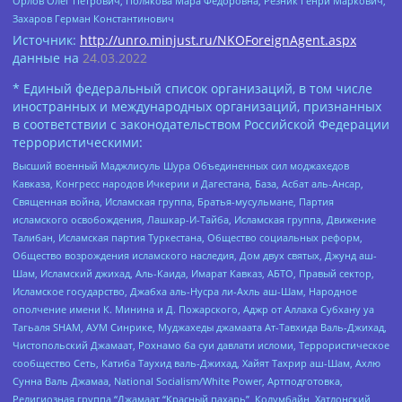
Орлов Олег Петрович, Полякова Мара Федоровна, Резник Генри Маркович,
Захаров Герман Константинович
Источник:
http://unro.minjust.ru/NKOForeignAgent.aspx
данные на
24.03.2022
* Единый федеральный список организаций, в том числе
иностранных и международных организаций, признанных
в соответствии с законодательством Российской Федерации
террористическими:
Высший военный Маджлисуль Шура Объединенных сил моджахедов
Кавказа, Конгресс народов Ичкерии и Дагестана, База, Асбат аль-Ансар,
Священная война, Исламская группа, Братья-мусульмане, Партия
исламского освобождения, Лашкар-И-Тайба, Исламская группа, Движение
Талибан, Исламская партия Туркестана, Общество социальных реформ,
Общество возрождения исламского наследия, Дом двух святых, Джунд аш-
Шам, Исламский джихад, Аль-Каида, Имарат Кавказ, АБТО, Правый сектор,
Исламское государство, Джабха аль-Нусра ли-Ахль аш-Шам, Народное
ополчение имени К. Минина и Д. Пожарского, Аджр от Аллаха Субхану уа
Тагьаля SHAM, АУМ Синрике, Муджахеды джамаата Ат-Тавхида Валь-Джихад,
Чистопольский Джамаат, Рохнамо ба суи давлати исломи, Террористическое
сообщество Сеть, Катиба Таухид валь-Джихад, Хайят Тахрир аш-Шам, Ахлю
Сунна Валь Джамаа, National Socialism/White Power, Артподготовка,
Религиозная группа “Джамаат “Красный пахарь”, Колумбайн, Хатлонский