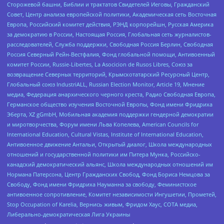
Сторожевой башни, Библии и трактатов Свидетелей Иеговы, Гражданский
Совет, Центр анализа европейской политики, Академическая сеть Восточная
Европа, Российский комитет действия, РЭНД корпорейшн, Русская Америка
за демократию в России, Настоящая Россия, Глобальная сеть журналистов-
расследователей, Служба поддержки, Свободная Россия Берлин, Свободная
Россия Северный Рейн-Вестфалия, Фонд глобальной помощи, Антивоенный
комитет России, Russie-Libertes, La Asocicion de Rusos Libres, Союз за
возвращение Северных территорий, Крымскотатарский Ресурсный Центр,
Глобальный союз IndustriALL, Russian Election Monitor, Article 19, Мнение
медиа, Федерация анархического черного креста, Радио Свободная Европа,
Германское общество изучения Восточной Европы, Фонд имени Фридриха
Эберта, XZ gGmbH, Мобильная академия поддержки гендерной демократии
и миротворчества, Форум имени Льва Копелева, American Councils for
International Education, Cultural Vistas, Institute of International Education,
Антивоенное движение Антальи, Открытый диалог, Школа международных
отношений и государственной политики им Питера Мунка, Российско-
канадский демократический альянс, Школа международных отношений им
Нормана Патерсона, Центр Гражданских Свобод, Фонд Бориса Немцова за
Свободу, Фонд имени Фридриха Науманна за свободу, Феминистское
антивоенное сопротивление, Комитет независимости Ингушетии, Прометей,
Stop Occupation of Karelia, Вернись живым, Фридом Хаус, СОТА медиа,
Либерально-демократическая Лига Украины