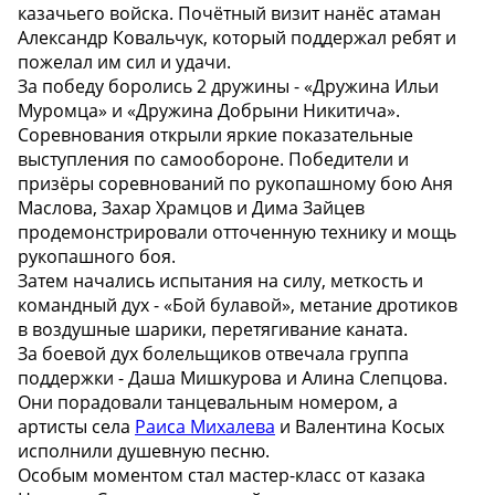
казачьего войска. Почётный визит нанёс атаман
Александр Ковальчук, который поддержал ребят и
пожелал им сил и удачи.
За победу боролись 2 дружины - «Дружина Ильи
Муромца» и «Дружина Добрыни Никитича».
Соревнования открыли яркие показательные
выступления по самообороне. Победители и
призëры соревнований по рукопашному бою Аня
Маслова, Захар Храмцов и Дима Зайцев
продемонстрировали отточенную технику и мощь
рукопашного боя.
Затем начались испытания на силу, меткость и
командный дух - «Бой булавой», метание дротиков
в воздушные шарики, перетягивание каната.
За боевой дух болельщиков отвечала группа
поддержки - Даша Мишкурова и Алина Слепцова.
Они порадовали танцевальным номером, а
артисты села
Раиса Михалева
и Валентина Косых
исполнили душевную песню.
Особым моментом стал мастер-класс от казака