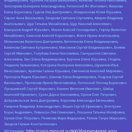
Владимировна, Чуркина Наталья Валерьевна, Акимова Татьяна Николаевна,
Золотарева Екатерина Александровна, Рачинский Ян Збигневич, Жемкова
Елена Борисовна, Гудков Лев Дмитриевич, Илларионова Юлия Юрьевна,
Саранг Анна Васильевна, Захарова Светлана Сергеевна, Аверин Владимир
Анатольевич, Щур Татьяна Михайловна, Щур Николай Алексеевич,
Блинушов Андрей Юрьевич, Мосин Алексей Геннадьевич, Гефтер Валентин
Михайлович, Симонов Алексей Кириллович, Флиге Ирина Анатольевна,
Мельникова Валентина Дмитриевна, Вититинова Елена Владимировна,
Баженова Светлана Куприяновна, Максимов Сергей Владимирович, Беляев
Сергей Иванович, Голубева Елена Николаевна, Ганнушкина Светлана
Алексеевна, Закс Елена Владимировна, Буртина Елена Юрьевна, Гендель
Людмила Залмановна, Кокорина Екатерина Алексеевна, Шуманов Илья
Вячеславович, Арапова Галина Юрьевна, Свечников Анатолий Мариевич,
Прохоров Вадим Юрьевич, Шахова Елена Владимировна, Подузов Сергей
Васильевич, Протасова Ирина Вячеславовна, Литинский Леонид Борисович,
Лукашевский Сергей Маркович, Бахмин Вячеслав Иванович, Шабад
Анатолий Ефимович, Сухих Дарья Николаевна, Орлов Олег Петрович,
Добровольская Анна Дмитриевна, Королева Александра Евгеньевна,
Смирнов Владимир Александрович, Вицин Сергей Ефимович, Золотухин
Борис Андреевич, Левинсон Лев Семенович, Локшина Татьяна Иосифовна,
Орлов Олег Петрович, Полякова Мара Федоровна, Резник Генри Маркович,
Захаров Герман Константинович
Источник:
http://unro.minjust.ru/NKOForeignAgent.aspx