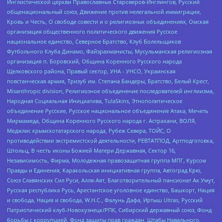
Инглистической церкви Православных Староверов-Инглингов, Русский
общенациональный союз, Движение против нелегальной иммиграции,
Кровь и Честь, О свободе совести и о религиозных объединениях, Омская
организация общественного политического движения Русское
национальное единство, Северное Братство, Клуб Болельщиков
Футбольного Клуба Динамо, Файзрахманисты, Мусульманская религиозная
организация п. Боровский, Община Коренного Русского народа
Щелковского района, Правый сектор, УНА - УНСО, Украинская
повстанческая армия, Тризуб им. Степана Бандеры, Братство, Белый Крест,
Misanthropic division, Религиозное объединение последователей инглиизма,
Народная Социальная Инициатива, TulaSkins, Этнополитическое
объединение Русские, Русское национальное объединение Атака, Мечеть
Мирмамеда, Община Коренного Русского народа г. Астрахани, ВОЛЯ,
Меджлис крымскотатарского народа, Рубеж Севера, ТОЙС, О
противодействии экстремистской деятельности, РЕВТАТПОД, Артподготовка,
Штольц, В честь иконы Божией Матери Державная, Сектор 16,
Независимость, Фирма, Молодежная правозащитная группа МПГ, Курсом
Правды и Единения, Каракольская инициативная группа, Автоград Крю,
Союз Славянских Сил Руси, Алля-Аят, Благотворительный пансионат Ак Умут,
Русская республика Русь, Арестантское уголовное единство, Башкорт, Нация
и свобода, Нация и свобода, W.H.С., Фалунь Дафа, Иртыш Ultras, Русский
Патриотический клуб-Новокузнецк/РПК, Сибирский державный союз, Фонд
борьбы с коррупцией, Фонд защиты прав граждан, Штабы Навального,