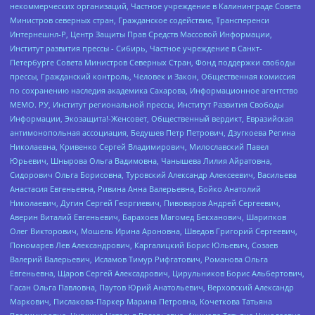
некоммерческих организаций, Частное учреждение в Калининграде Совета
Министров северных стран, Гражданское содействие, Трансперенси
Интернешнл-Р, Центр Защиты Прав Средств Массовой Информации,
Институт развития прессы - Сибирь, Частное учреждение в Санкт-
Петербурге Совета Министров Северных Стран, Фонд поддержки свободы
прессы, Гражданский контроль, Человек и Закон, Общественная комиссия
по сохранению наследия академика Сахарова, Информационное агентство
МЕМО. РУ, Институт региональной прессы, Институт Развития Свободы
Информации, Экозащита!-Женсовет, Общественный вердикт, Евразийская
антимонопольная ассоциация, Бедушев Петр Петрович, Дзугкоева Регина
Николаевна, Кривенко Сергей Владимирович, Милославский Павел
Юрьевич, Шнырова Ольга Вадимовна, Чанышева Лилия Айратовна,
Сидорович Ольга Борисовна, Туровский Александр Алексеевич, Васильева
Анастасия Евгеньевна, Ривина Анна Валерьевна, Бойко Анатолий
Николаевич, Дугин Сергей Георгиевич, Пивоваров Андрей Сергеевич,
Аверин Виталий Евгеньевич, Барахоев Магомед Бекханович, Шарипков
Олег Викторович, Мошель Ирина Ароновна, Шведов Григорий Сергеевич,
Пономарев Лев Александрович, Каргалицкий Борис Юльевич, Созаев
Валерий Валерьевич, Исламов Тимур Рифгатович, Романова Ольга
Евгеньевна, Щаров Сергей Алексадрович, Цирульников Борис Альбертович,
Гасан Ольга Павловна, Паутов Юрий Анатольевич, Верховский Александр
Маркович, Пислакова-Паркер Марина Петровна, Кочеткова Татьяна