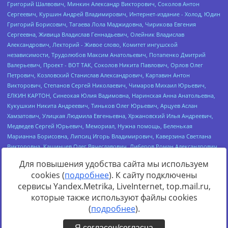
Для повышения удобства сайта мы используем
cookies (
подробнее
). К сайту подключены
сервисы Yandex.Metrika, LiveInternet, top.mail.ru,
Источник:
https://minjust.gov.ru/uploaded/files/reestr-
которые также используют файлы cookies
inostrannyih-agentov-22-03-2024.pdf
данные на
22.03.2024
(
подробнее
).
Я согласен/согласна