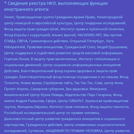
* Сведения реестра НКО, выполняющих функции
иностранного агента:
Лилит, Правозащитная группа Гражданин.Армия.Право, Нижегородский
центр немецкой и европейской культуры, Центр гендерных исследований,
Фонд защиты прав граждан Штаб, Институт права и публичной политики,
Фонд борьбы с коррупцией, Альянс врачей, НАСИЛИЮ.НЕТ, Мы против
СПИДа, СВЕЧА, Гуманитарное действие, Открытый Петербург, Лига
Избирателей, Правовая инициатива, Гражданский Союз, Хасдей Ерушалаим,
Центр поддержки и содействия развитию средств массовой информации,
Горячая Линия, В защиту прав заключенных, Институт глобализации и
социальных движений, Центр социально-информационных инициатив
Действие, Благотворительный фонд охраны здоровья и защиты прав
граждан, Благотворительный фонд помощи осужденным и их семьям, Фонд
Тольятти, Новое время, Серебряная тайга, Так-Так-Так, Сова, центр Анна,
Проект Апрель, Самарская губерния, Эра здоровья, Мемориал,
Аналитический Центр Юрия Левады, Издательство Парк Гагарина, Фонд
имени Андрея Рылькова, Сфера, Центр СИБАЛЬТ, Уральская правозащитная
группа, Женщины Евразии, Институт прав человека, Фонд защиты гласности,
Российский исследовательский центр по правам человека,
Дальневосточный центр развития гражданских инициатив и социального
партнерства, Гражданское действие, Центр независимых социологических
исследований, Сутяжник, АКАДЕМИЯ ПО ПРАВАМ ЧЕЛОВЕКА, Центр развития