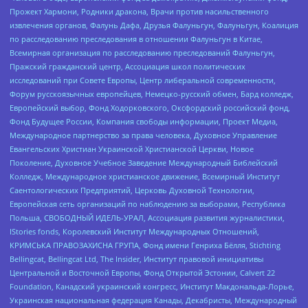
Прожект Хармони, Родники дракона, Врачи против насильственного
извлечения органов, Фалунь Дафа, Друзья Фалуньгун, Фалуньгун, Коалиция
по расследованию преследования в отношении Фалуньгун в Китае,
Всемирная организация по расследованию преследований Фалуньгун,
Пражский гражданский центр, Ассоциация школ политических
исследований при Совете Европы, Центр либеральной современности,
Форум русскоязычных европейцев, Немецко-русский обмен, Бард колледж,
Европейский выбор, Фонд Ходорковского, Оксфордский российский фонд,
Фонд Будущее России, Компания свободы информации, Проект Медиа,
Международное партнерство за права человека, Духовное Управление
Евангельских Христиан Украинской Христианской Церкви, Новое
Поколение, Духовное Учебное Заведение Международный Библейский
Колледж, Международное христианское движение, Всемирный Институт
Саентологических Предприятий, Церковь Духовной Технологии,
Европейская сеть организаций по наблюдению за выборами, Республика
Польша, СВОБОДНЫЙ ИДЕЛЬ-УРАЛ, Ассоциация развития журналистики,
IStories fonds, Королевский Институт Международных Отношений,
КРИМСЬКА ПРАВОЗАХИСНА ГРУПА, Фонд имени Генриха Бёлля, Stichting
Bellingcat, Bellingcat Ltd, The Insider, Институт правовой инициативы
Центральной и Восточной Европы, Фонд Открытой Эстонии, Calvert 22
Foundation, Канадский украинский конгресс, Институт Макдональда-Лорье,
Украинская национальная федерация Канады, Декабристы, Международный