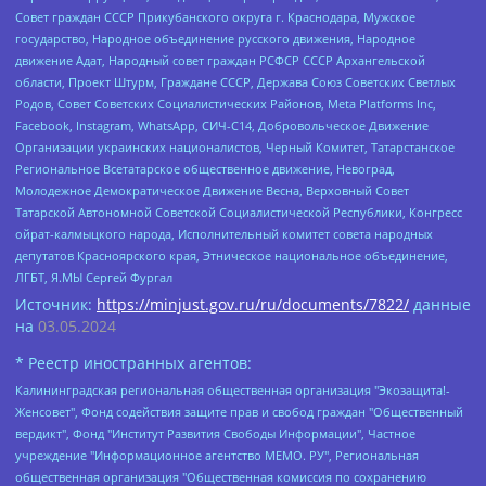
Совет граждан СССР Прикубанского округа г. Краснодара, Мужское
государство, Народное объединение русского движения, Народное
движение Адат, Народный совет граждан РСФСР СССР Архангельской
области, Проект Штурм, Граждане СССР, Держава Союз Советских Светлых
Родов, Совет Советских Социалистических Районов, Meta Platforms Inc,
Facebook, Instagram, WhatsApp, СИЧ-С14, Добровольческое Движение
Организации украинских националистов, Черный Комитет, Татарстанское
Региональное Всетатарское общественное движение, Невоград,
Молодежное Демократическое Движение Весна, Верховный Совет
Татарской Автономной Советской Социалистической Республики, Конгресс
ойрат-калмыцкого народа, Исполнительный комитет совета народных
депутатов Красноярского края, Этническое национальное объединение,
ЛГБТ, Я.МЫ Сергей Фургал
Источник:
https://minjust.gov.ru/ru/documents/7822/
данные
на
03.05.2024
* Реестр иностранных агентов:
Калининградская региональная общественная организация "Экозащита!-Женсовет", Фонд содействия защите прав и свобод граждан "Общественный вердикт", Фонд "Институт Развития Свободы Информации", Частное учреждение "Информационное агентство МЕМО. РУ", Региональная общественная организация "Общественная комиссия по сохранению наследия академика Сахарова", Фонд поддержки свободы прессы, Санкт-Петербургская общественная правозащитная организация "Гражданский контроль", Межрегиональная общественная организация "Информационно-просветительский центр "Мемориал", Региональный Фонд "Центр Защиты Прав Средств Массовой Информации", с 05.12.2023 Фонд "Центр Защиты Прав Средств массовой информации", Региональная общественная благотворительная организация помощи беженцам и мигрантам "Гражданское содействие", Негосударственное образовательное учреждение дополнительного профессионального образования (повышение квалификации) специалистов "АКАДЕМИЯ ПО ПРАВАМ ЧЕЛОВЕКА", Свердловская региональная общественная организация "Сутяжник", Автономная некоммерческая организация "Центр независимых социологических исследований", Союз общественных объединений "Российский исследовательский центр по правам человека", Региональное общественное учреждение научно-информационный центр "МЕМОРИАЛ", Некоммерческая организация "Фонд защиты гласности", Автономная некоммерческая организация "Институт прав человека", Городская общественная организация "Екатеринбургское общество "МЕМОРИАЛ", Городская общественная организация "Рязанское историко-просветительское и правозащитное общество "Мемориал" (Рязанский Мемориал), Челябинский региональный орган общественной самодеятельности – женское общественное объединение "Женщины Евразии", Челябинский региональный орган общественной самодеятельности "Уральская правозащитная группа", Фонд содействия защите здоровья и социальной справедливости имени Андрея Рылькова, Автономная Некоммерческая Организация "Аналитический Центр Юрия Левады", Автономная некоммерческая организация социальной поддержки населения "Проект Апрель", Региональная общественная организация помощи женщинам и детям, находящимся в кризисной ситуации "Информационно-методический центр "Анна", Фонд содействия развитию массовых коммуникаций и правовому просвещению "Так-так-Так", Фонд содействия устойчивому развитию "Серебряная тайга", Свердловский региональный общественный фонд социальных проектов "Новое время", "Idel.Реалии", Кавказ.Реалии, Крым.Реалии, Телеканал Настоящее Время, Татаро-башкирская служба Радио Свобода (Azatliq Radiosi), Радио Свободная Европа/Радио Свобода (PCE/PC), "Сибирь.Реалии", "Фактограф", Благотворительный фонд помощи осужденным и их семьям, Автономная некоммерческая организация "Институт глобализации и социальных движений", Фонд "В защиту прав заключенных", Частное учреждение "Центр поддержки и содействия развитию средств массовой информации", Пензенский региональный общественный благотворительный фонд "Гражданский союз", "Север.Реалии", Некоммерческая организация Фонд "Правовая инициатива", Общество с ограниченной ответственностью "Радио Свободная Европа/Радио Свобода", Чешское информационное агентство "MEDIUM-ORIENT", Красноярская региональная общественная организация "Мы против СПИДа", Камалягин Денис Николаевич, Маркелов Сергей Евгеньевич, Пономарев Лев Александрович, Савицкая Людмила Алексеевна, Автономная некоммерческая организация "Центр по работе с проблемой насилия "НАСИЛИЮ.НЕТ", Межрегиональный профессиональный союз работников здравоохранения "Альянс врачей", Юридическое лицо, зарегистрированное в Латвийской Республике, SIA "Medusa Project" (регистрационный номер 40103797863, дата регистрации 10.06.2014), Некоммерческая организация "Фонд по борьбе с коррупцией", Автономная некоммерческая организация "Институт права и публичной политики", Баданин Роман Сергеевич, Гликин Максим Александрович, Железнова Мария Михайловна, Лукьянова Юлия Сергеевна, Маетная Елизавета Витальевна, Маняхин Петр Борисович, Чуракова Ольга Владимировна, Ярош Юлия Петровна, Юридическое лицо "The Insider SIA", зарегистрированное в Риге, Латвийская Республика (дата регистрации 26.06.2015), являющееся администратором доменного имени интернет-издания "The Insider SIA", https://theins.ru, Постернак Алексей Евгеньевич, Рубин Михаил Аркадьевич, Анин Роман Александрович, Юридическое лицо Istories fonds, зарегистрированное в Латвийской Республике (регистрационный номер 50008295751, дата регистрации 24.02.2020), Великовский Дмитрий Александрович, Долинина Ирина Николаевна, Мароховская Алеся Алексеевна, Шлейнов Роман Юрьевич, Шмагун Олеся Валентиновна, Общество с ограниченной ответственностью "Альтаир 2021", Общество с ограниченной ответственностью "Вега 2021", Общество с ограниченной ответственностью "Главный редактор 2021", Общество с ограниченной ответственностью "Ромашки монолит", Важенков Артем Валерьевич, Ивановская областная общественная организация "Центр гендерных исследований", Гурман Юрий Альбертович, Медиапроект "ОВД-Инфо", Егоров Владимир Владимирович, Жилинский Владимир Александрович, Общество с ограниченной ответственностью "ЗП", Иванова София Юрьевна, Карезина Инна Павловна, Кильтау Екатерина Викторовна, Петров Алексей Викторович, Пискунов Сергей Евгеньевич, Смирнов Сергей Сергеевич, Тихонов Михаил Сергеевич, Общество с ограниченной ответственностью "ЖУРНАЛИСТ-ИНОСТРАННЫЙ АГЕНТ", Арапова Галина Юрьевна, Вольтская Татьяна Анатольевна, Американская компания "Mason G.E.S. Anonymous Foundation" (США), являющаяся владельцем интернет-издания https://mnews.world/, Компания "Stichting Bellingcat", зарегистрированная в Нидерландах (дата регистрации 11.07.2018), Захаров Андрей Вячеславович, Клепиковская Екатерина Дмитриевна, Общество с ограниченной ответственностью "МЕМО", Перл Роман Александрович, Симонов Евгений Алексеевич, Соловьева Елена Анатольевна, Сотников Даниил Владимирович, Сурначева Елизавета Дмитриевна, Автономная некоммерческая организация по защите прав человека и информированию населения "Якутия – Наше Мнение", Общество с ограниченной ответственностью "Москоу диджитал медиа", с 26.01.2023 Общество с ограниченной ответственностью "Чайка Белые сады", Ветошкина Валерия Валерьевна, Заговора Максим Александрович, Межрегиональное общественное движение "Российская ЛГБТ - сеть", Оленичев Максим Владимирович, Павлов Иван Юрьевич, Скворцова Елена Сергеевна, Общество с ограниченной ответственностью "Как бы инагент", Кочетков Игорь Викторович, Общество с ограниченной ответственностью "Честные выборы", Еланчик Олег Александрович, Общество с ограниченной ответственностью "Нобелевский призыв", Гималова Регина Эмилевна, Григорьев Андрей Валерьевич, Григорьева Алина Александровна, Ассоциация по содействию защите прав призывников, альтернативнослужащих и военнослужащих "Правозащитная группа "Гражданин.Армия.Право", Хисамова Регина Фаритовна, Автономная некоммерческая организация по реализации социально-правовых программ "Лилит", Дальневосточное общественное движение "Маяк", Санкт-Петербургская ЛГБТ-инициативная группа "Выход", Инициативная группа ЛГБТ+ "Реверс", Алексеев Андрей Викторович, Бекбулатова Таисия Львовна, Беляев Иван Михайлович, Владыкина Елена Сергеевна, Гельман Марат Александрович, Никульшина Вероника Юрьевна, Толоконникова Надежда Андреевна, Шендерович Виктор Анатольевич, Общество с ограниченной ответственностью "Данное сообщение", Общество с ограниченной ответственностью Издательский дом "Новая глава", Айнбиндер Александра Александровна, Московский комьюнити-центр для ЛГБТ+инициатив, Благотворительный фонд развития филантропии, Deutsche Welle (Германия, Kurt-Schumacher-Strasse 3, 53113 Bonn), Борзунова Мария Михайловна, Воробьев Виктор Викторович, Голубева Анна Львовна, Константинова Алла Михайловна, Малкова Ирина Владимировна, Мурадов Мурад Абдулгалимович, Осетинская Елизавета Николаевна, Понасенков Евгений Николаевич, Ганапольский Матвей Юрьевич, Киселев Евгений Алексеевич, Борухович Ирина Григорьевна, Дремин Иван Тимофеевич, Дубровский Дмитрий Викторович, Красноярская региональная общественная организация поддержки и развития альтернативных образовательных технологий и межкультурных коммуникаций "ИНТЕРРА", Маяковская Екатерина Алексеевна, Фейгин Марк Захарович, Филимонов Андрей Викторович, Дзугкоева Регина Николаевна, Доброхотов Роман Александрович, Дудь Юрий Александрович, Елкин Сергей Владимирович, Кругликов Кирилл Игоревич, Сабунаева Мария Леонидовна, Семенов Алексей Владимирович, Шаинян Карен Багратович, Шульман Екатерина Михайловна, Асафьев Артур Валерьевич, Вахштайн Виктор Семенович, Венедиктов Алексей Алексеевич, Лушникова Екатерина Евгеньевна, Волков Леонид Михайлович, Невзоров Александр Глебович, Пархоменко Сергей Борисович, Сироткин Ярослав Николаевич, Кара-Мурза Владимир Владимирович, Баранова Наталья Владимировна, Гозман Леонид Яковлевич, Кагарлицкий Борис Юльевич, Климарев Михаил Валерьевич, Милов Владимир Станиславович, Автономная некоммерческая организация Краснодарский центр современного искусства "Типография", Моргенштерн Алишер Тагирович, Соболь Любовь Эдуардовна, Общество с ограниченной ответственностью "ЛИЗА НОРМ", Каспаров Гарри Кимович, Ходорковский Михаил Борисович, Общество с ограниченной ответственностью "Апрельские тезисы", Данилович Ирина Брониславовна, Кашин Олег Владимирович, Петров Николай Владимирович, Пивоваров Алексей Владимирович, Соколов Михаил Владимирович, Цветкова Юлия Владимировна, Чичваркин Евгений Александрович, Комитет против пыток/Команда против пыток, Общество с ограниченной ответственностью "Первый научный", Общество с ограниченной ответственностью "Вертолет и ко", Белоцерковская Вероника Борисовна, Кац Максим Евгеньевич, Лазарева Татьяна Юрьевна, Шаведдинов Руслан Табризович, Яшин Илья Валерьевич, Общество с ограниченной ответственностью "Иноагент ААВ", Алешковский Дмитрий Петрович, Альбац Евгения Марковна, Быков Дмитрий Львович, Галямина Юлия Евгеньевна, Лойко Сергей Леонидович, Мартынов Кирилл Константинович, Медведев Сергей Александрович, Крашенинников Федор Геннадиевич, Гордеева Катерина Вл