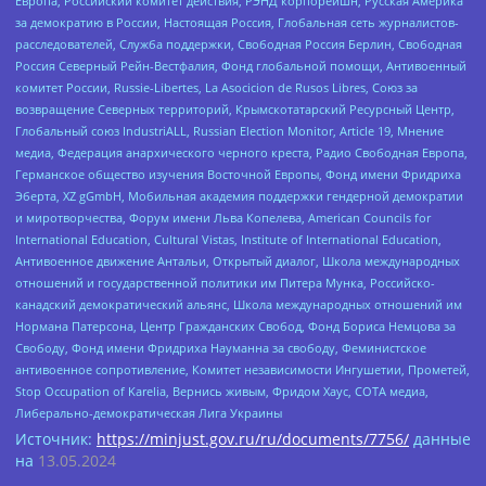
Европа, Российский комитет действия, РЭНД корпорейшн, Русская Америка
за демократию в России, Настоящая Россия, Глобальная сеть журналистов-
расследователей, Служба поддержки, Свободная Россия Берлин, Свободная
Россия Северный Рейн-Вестфалия, Фонд глобальной помощи, Антивоенный
комитет России, Russie-Libertes, La Asocicion de Rusos Libres, Союз за
возвращение Северных территорий, Крымскотатарский Ресурсный Центр,
Глобальный союз IndustriALL, Russian Election Monitor, Article 19, Мнение
медиа, Федерация анархического черного креста, Радио Свободная Европа,
Германское общество изучения Восточной Европы, Фонд имени Фридриха
Эберта, XZ gGmbH, Мобильная академия поддержки гендерной демократии
и миротворчества, Форум имени Льва Копелева, American Councils for
International Education, Cultural Vistas, Institute of International Education,
Антивоенное движение Антальи, Открытый диалог, Школа международных
отношений и государственной политики им Питера Мунка, Российско-
канадский демократический альянс, Школа международных отношений им
Нормана Патерсона, Центр Гражданских Свобод, Фонд Бориса Немцова за
Свободу, Фонд имени Фридриха Науманна за свободу, Феминистское
антивоенное сопротивление, Комитет независимости Ингушетии, Прометей,
Stop Occupation of Karelia, Вернись живым, Фридом Хаус, СОТА медиа,
Либерально-демократическая Лига Украины
Источник:
https://minjust.gov.ru/ru/documents/7756/
данные
на
13.05.2024