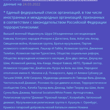
данные на
24.03.2022
* Единый федеральный список организаций, в том числе
иностранных и международных организаций, признанных
в соответствии с законодательством Российской Федерации
террористическими:
Высший военный Маджлисуль Шура Объединенных сил моджахедов
Кавказа, Конгресс народов Ичкерии и Дагестана, База, Асбат аль-Ансар,
Священная война, Исламская группа, Братья-мусульмане, Партия
исламского освобождения, Лашкар-И-Тайба, Исламская группа, Движение
Талибан, Исламская партия Туркестана, Общество социальных реформ,
Общество возрождения исламского наследия, Дом двух святых, Джунд аш-
Шам, Исламский джихад, Аль-Каида, Имарат Кавказ, АБТО, Правый сектор,
Исламское государство, Джабха аль-Нусра ли-Ахль аш-Шам, Народное
ополчение имени К. Минина и Д. Пожарского, Аджр от Аллаха Субхану уа
Тагьаля SHAM, АУМ Синрике, Муджахеды джамаата Ат-Тавхида Валь-Джихад,
Чистопольский Джамаат, Рохнамо ба суи давлати исломи, Террористическое
сообщество Сеть, Катиба Таухид валь-Джихад, Хайят Тахрир аш-Шам, Ахлю
Сунна Валь Джамаа, National Socialism/White Power, Артподготовка,
Религиозная группа “Джамаат “Красный пахарь”, Колумбайн, Хатлонский
джамаат, Мусульманская религиозная группа п. Кушкуль г. Оренбург,
Крымско-татарский добровольческий батальон имени Номана