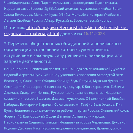
Челебиджихана, Азов, Партия исламского возрождения Таджикистана,
Народная самооборона, Дуббайский джамаат, московская ячейка, Батал-
Хаджи Белхороев, Маньяки Культ Убийц, Молодёжь Которая Улыбается,
Легион Свобода России, Айдар, Русский добровольческий корпус
Источник:
http://nac.gov.ru/terroristicheskie-i-ekstremistskie-
organizacii-i-materialy.html
данные на
16.11.2023
* Перечень общественных объединений и религиозных
организаций в отношении которых судом принято
вступившее в законную силу решение о ликвидации или
запрете деятельности:
Национал-большевистская партия, ВЕК РА, Рада земли Кубанской Духовно
Родовой Державы Русь, Община Духовного Управления Асгардской Веси
Беловодья, Славянская Община Капища Веды Перуна, Мужская Духовная
Семинария Староверов-Инглингов, Нурджулар, К Богодержавию, Таблиги
Джамаат, Свидетели Иеговы, Русское национальное единство, Национал-
социалистическое общество, Джамаат мувахидов, Объединенный Вилайат
Кабарды, Балкарии и Карачая, Союз славян, Ат-Такфир Валь-Хиджра, Пит
Буль, Национал-социалистическая рабочая партия России, Славянский союз,
Формат-18, Благородный Орден Дьявола, Армия воли народа,
Национальная Социалистическая Инициатива города Череповца, Духовно-
Родовая Держава Русь, Русское национальное единство, Древнерусской