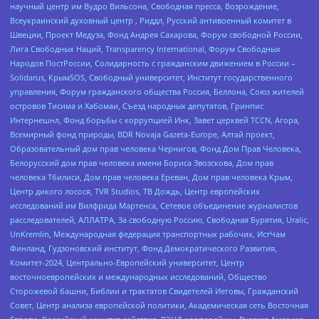
научный центр им Вудро Вильсона, Свободная пресса, Возрождение,
Всеукраинский духовный центр , Риддл, Русский антивоенный комитет в
Швеции, Проект Медуза, Фонд Андрея Сахарова, Форум свободной России,
Лига Свободных Наций, Transparеncy International, Форум Свободных
Народов ПостРоссии, Солидарность с гражданским движением в России –
Solidarus, КрымSOS, Свободный университет, Институт государственного
управления, Форум гражданского общества Россия, Беллона, Союз жителей
островов Тисима и Хабомаи, Съезд народных депутатов, Гринпис
Интернешнл, Фонд борьбы с коррупцией Инк, Завет церквей TCCN, Агора,
Всемирный фонд природы, BDR Novaja Gazeta-Europe, Алтай проект,
Образовательный дом прав человека Чернигов, Фонд Дом Прав Человека,
Белорусский дом прав человека имени Бориса Звозскова, Дом прав
человека Тбилиси, Дом прав человека Ереван, Дом прав человека Крым,
Центр дикого лосося, TVR Studios, ТВ Дождь, Центр европейских
исследований им Вилфрида Мартенса, Сетевое объединение журналистов
расследователей, АЛЛАТРА, За свободную Россию, Свободная Бурятия, Uralic,
UnKremlin, Международная федерация транспортных рабочих, ИстЧам
Финланд, Гудзоновский институт, Фонд Демократического Развития,
Комитет-2024, Центрально-Европейский университет, Центр
восточноевропейских и международных исследований, Общество
Сторожевой башни, Библии и трактатов Свидетелей Иеговы, Гражданский
Совет, Центр анализа европейской политики, Академическая сеть Восточная