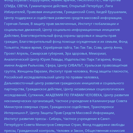
СПИДа, СВЕЧА, Гуманитарное действие, Открытый Петербург, Лига
Избирателей, Правовая инициатива, Гражданский Союз, Хасдей Ерушалаим,
Центр поддержки и содействия развитию средств массовой информации,
Горячая Линия, В защиту прав заключенных, Институт глобализации и
социальных движений, Центр социально-информационных инициатив
Действие, Благотворительный фонд охраны здоровья и защиты прав
граждан, Благотворительный фонд помощи осужденным и их семьям, Фонд
Тольятти, Новое время, Серебряная тайга, Так-Так-Так, Сова, центр Анна,
Проект Апрель, Самарская губерния, Эра здоровья, Мемориал,
Аналитический Центр Юрия Левады, Издательство Парк Гагарина, Фонд
имени Андрея Рылькова, Сфера, Центр СИБАЛЬТ, Уральская правозащитная
группа, Женщины Евразии, Институт прав человека, Фонд защиты гласности,
Российский исследовательский центр по правам человека,
Дальневосточный центр развития гражданских инициатив и социального
партнерства, Гражданское действие, Центр независимых социологических
исследований, Сутяжник, АКАДЕМИЯ ПО ПРАВАМ ЧЕЛОВЕКА, Центр развития
некоммерческих организаций, Частное учреждение в Калининграде Совета
Министров северных стран, Гражданское содействие, Трансперенси
Интернешнл-Р, Центр Защиты Прав Средств Массовой Информации,
Институт развития прессы - Сибирь, Частное учреждение в Санкт-
Петербурге Совета Министров Северных Стран, Фонд поддержки свободы
прессы, Гражданский контроль, Человек и Закон, Общественная комиссия