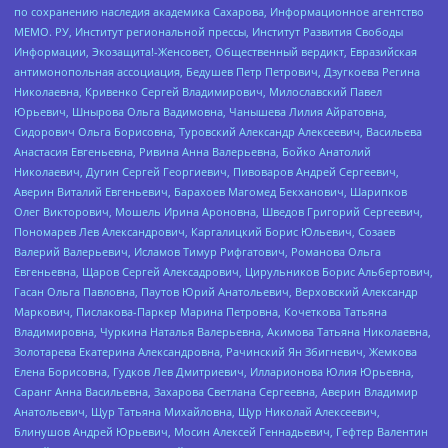
по сохранению наследия академика Сахарова, Информационное агентство
МЕМО. РУ, Институт региональной прессы, Институт Развития Свободы
Информации, Экозащита!-Женсовет, Общественный вердикт, Евразийская
антимонопольная ассоциация, Бедушев Петр Петрович, Дзугкоева Регина
Николаевна, Кривенко Сергей Владимирович, Милославский Павел
Юрьевич, Шнырова Ольга Вадимовна, Чанышева Лилия Айратовна,
Сидорович Ольга Борисовна, Туровский Александр Алексеевич, Васильева
Анастасия Евгеньевна, Ривина Анна Валерьевна, Бойко Анатолий
Николаевич, Дугин Сергей Георгиевич, Пивоваров Андрей Сергеевич,
Аверин Виталий Евгеньевич, Барахоев Магомед Бекханович, Шарипков
Олег Викторович, Мошель Ирина Ароновна, Шведов Григорий Сергеевич,
Пономарев Лев Александрович, Каргалицкий Борис Юльевич, Созаев
Валерий Валерьевич, Исламов Тимур Рифгатович, Романова Ольга
Евгеньевна, Щаров Сергей Алексадрович, Цирульников Борис Альбертович,
Гасан Ольга Павловна, Паутов Юрий Анатольевич, Верховский Александр
Маркович, Пислакова-Паркер Марина Петровна, Кочеткова Татьяна
Владимировна, Чуркина Наталья Валерьевна, Акимова Татьяна Николаевна,
Золотарева Екатерина Александровна, Рачинский Ян Збигневич, Жемкова
Елена Борисовна, Гудков Лев Дмитриевич, Илларионова Юлия Юрьевна,
Саранг Анна Васильевна, Захарова Светлана Сергеевна, Аверин Владимир
Анатольевич, Щур Татьяна Михайловна, Щур Николай Алексеевич,
Блинушов Андрей Юрьевич, Мосин Алексей Геннадьевич, Гефтер Валентин