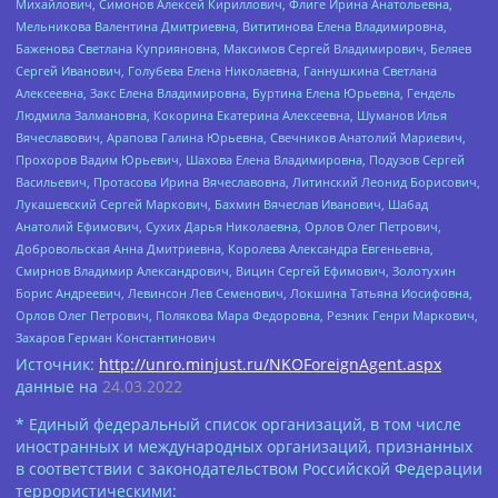
Михайлович, Симонов Алексей Кириллович, Флиге Ирина Анатольевна,
Мельникова Валентина Дмитриевна, Вититинова Елена Владимировна,
Баженова Светлана Куприяновна, Максимов Сергей Владимирович, Беляев
Сергей Иванович, Голубева Елена Николаевна, Ганнушкина Светлана
Алексеевна, Закс Елена Владимировна, Буртина Елена Юрьевна, Гендель
Людмила Залмановна, Кокорина Екатерина Алексеевна, Шуманов Илья
Вячеславович, Арапова Галина Юрьевна, Свечников Анатолий Мариевич,
Прохоров Вадим Юрьевич, Шахова Елена Владимировна, Подузов Сергей
Васильевич, Протасова Ирина Вячеславовна, Литинский Леонид Борисович,
Лукашевский Сергей Маркович, Бахмин Вячеслав Иванович, Шабад
Анатолий Ефимович, Сухих Дарья Николаевна, Орлов Олег Петрович,
Добровольская Анна Дмитриевна, Королева Александра Евгеньевна,
Смирнов Владимир Александрович, Вицин Сергей Ефимович, Золотухин
Борис Андреевич, Левинсон Лев Семенович, Локшина Татьяна Иосифовна,
Орлов Олег Петрович, Полякова Мара Федоровна, Резник Генри Маркович,
Захаров Герман Константинович
Источник:
http://unro.minjust.ru/NKOForeignAgent.aspx
данные на
24.03.2022
* Единый федеральный список организаций, в том числе
иностранных и международных организаций, признанных
в соответствии с законодательством Российской Федерации
террористическими: