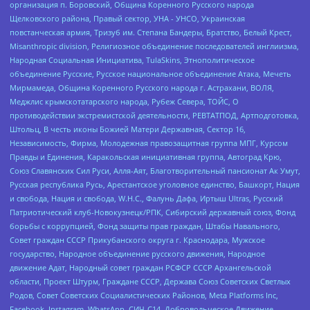
организация п. Боровский, Община Коренного Русского народа
Щелковского района, Правый сектор, УНА - УНСО, Украинская
повстанческая армия, Тризуб им. Степана Бандеры, Братство, Белый Крест,
Misanthropic division, Религиозное объединение последователей инглиизма,
Народная Социальная Инициатива, TulaSkins, Этнополитическое
объединение Русские, Русское национальное объединение Атака, Мечеть
Мирмамеда, Община Коренного Русского народа г. Астрахани, ВОЛЯ,
Меджлис крымскотатарского народа, Рубеж Севера, ТОЙС, О
противодействии экстремистской деятельности, РЕВТАТПОД, Артподготовка,
Штольц, В честь иконы Божией Матери Державная, Сектор 16,
Независимость, Фирма, Молодежная правозащитная группа МПГ, Курсом
Правды и Единения, Каракольская инициативная группа, Автоград Крю,
Союз Славянских Сил Руси, Алля-Аят, Благотворительный пансионат Ак Умут,
Русская республика Русь, Арестантское уголовное единство, Башкорт, Нация
и свобода, Нация и свобода, W.H.С., Фалунь Дафа, Иртыш Ultras, Русский
Патриотический клуб-Новокузнецк/РПК, Сибирский державный союз, Фонд
борьбы с коррупцией, Фонд защиты прав граждан, Штабы Навального,
Совет граждан СССР Прикубанского округа г. Краснодара, Мужское
государство, Народное объединение русского движения, Народное
движение Адат, Народный совет граждан РСФСР СССР Архангельской
области, Проект Штурм, Граждане СССР, Держава Союз Советских Светлых
Родов, Совет Советских Социалистических Районов, Meta Platforms Inc,
Facebook, Instagram, WhatsApp, СИЧ-С14, Добровольческое Движение