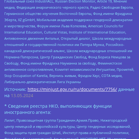
Глобальный союз IndustriALL, Russian Election Monitor, Article 19, Мнение
медиа, Федерация анархического черного креста, Радио Свободная Европа,
Германское общество изучения Восточной Европы, Фонд имени Фридриха
Эберта, XZ gGmbH, Мобильная академия поддержки гендерной демократии
и миротворчества, Форум имени Льва Копелева, American Councils for
International Education, Cultural Vistas, Institute of International Education,
Антивоенное движение Антальи, Открытый диалог, Школа международных
отношений и государственной политики им Питера Мунка, Российско-
канадский демократический альянс, Школа международных отношений им
Нормана Патерсона, Центр Гражданских Свобод, Фонд Бориса Немцова за
Свободу, Фонд имени Фридриха Науманна за свободу, Феминистское
антивоенное сопротивление, Комитет независимости Ингушетии, Прометей,
Stop Occupation of Karelia, Вернись живым, Фридом Хаус, СОТА медиа,
Либерально-демократическая Лига Украины
Источник:
https://minjust.gov.ru/ru/documents/7756/
данные
на
13.05.2024
* Сведения реестра НКО, выполняющих функции
иностранного агента:
Лилит, Правозащитная группа Гражданин.Армия.Право, Нижегородский
центр немецкой и европейской культуры, Центр гендерных исследований,
Фонд защиты прав граждан Штаб, Институт права и публичной политики,
Фонд борьбы с коррупцией, Альянс врачей, НАСИЛИЮ.НЕТ, Мы против