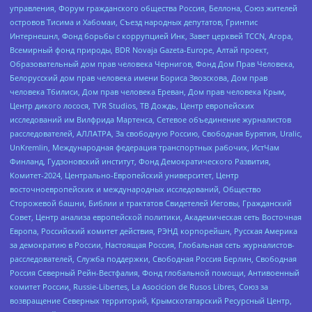
управления, Форум гражданского общества Россия, Беллона, Союз жителей
островов Тисима и Хабомаи, Съезд народных депутатов, Гринпис
Интернешнл, Фонд борьбы с коррупцией Инк, Завет церквей TCCN, Агора,
Всемирный фонд природы, BDR Novaja Gazeta-Europe, Алтай проект,
Образовательный дом прав человека Чернигов, Фонд Дом Прав Человека,
Белорусский дом прав человека имени Бориса Звозскова, Дом прав
человека Тбилиси, Дом прав человека Ереван, Дом прав человека Крым,
Центр дикого лосося, TVR Studios, ТВ Дождь, Центр европейских
исследований им Вилфрида Мартенса, Сетевое объединение журналистов
расследователей, АЛЛАТРА, За свободную Россию, Свободная Бурятия, Uralic,
UnKremlin, Международная федерация транспортных рабочих, ИстЧам
Финланд, Гудзоновский институт, Фонд Демократического Развития,
Комитет-2024, Центрально-Европейский университет, Центр
восточноевропейских и международных исследований, Общество
Сторожевой башни, Библии и трактатов Свидетелей Иеговы, Гражданский
Совет, Центр анализа европейской политики, Академическая сеть Восточная
Европа, Российский комитет действия, РЭНД корпорейшн, Русская Америка
за демократию в России, Настоящая Россия, Глобальная сеть журналистов-
расследователей, Служба поддержки, Свободная Россия Берлин, Свободная
Россия Северный Рейн-Вестфалия, Фонд глобальной помощи, Антивоенный
комитет России, Russie-Libertes, La Asocicion de Rusos Libres, Союз за
возвращение Северных территорий, Крымскотатарский Ресурсный Центр,