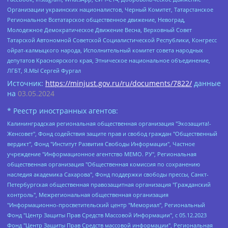
Организации украинских националистов, Черный Комитет, Татарстанское
Региональное Всетатарское общественное движение, Невоград,
Молодежное Демократическое Движение Весна, Верховный Совет
Татарской Автономной Советской Социалистической Республики, Конгресс
ойрат-калмыцкого народа, Исполнительный комитет совета народных
депутатов Красноярского края, Этническое национальное объединение,
ЛГБТ, Я.МЫ Сергей Фургал
Источник:
https://minjust.gov.ru/ru/documents/7822/
данные
на
03.05.2024
* Реестр иностранных агентов:
Калининградская региональная общественная организация "Экозащита!-Женсовет", Фонд содействия защите прав и свобод граждан "Общественный вердикт", Фонд "Институт Развития Свободы Информации", Частное учреждение "Информационное агентство МЕМО. РУ", Региональная общественная организация "Общественная комиссия по сохранению наследия академика Сахарова", Фонд поддержки свободы прессы, Санкт-Петербургская общественная правозащитная организация "Гражданский контроль", Межрегиональная общественная организация "Информационно-просветительский центр "Мемориал", Региональный Фонд "Центр Защиты Прав Средств Массовой Информации", с 05.12.2023 Фонд "Центр Защиты Прав Средств массовой информации", Региональная общественная благотворительная организация помощи беженцам и мигрантам "Гражданское содействие", Негосударственное образовательное учреждение дополнительного профессионального образования (повышение квалификации) специалистов "АКАДЕМИЯ ПО ПРАВАМ ЧЕЛОВЕКА", Свердловская региональная общественная организация "Сутяжник", Автономная некоммерческая организация "Центр независимых социологических исследований", Союз общественных объединений "Российский исследовательский центр по правам человека", Региональное общественное учреждение научно-информационный центр "МЕМОРИАЛ", Некоммерческая организация "Фонд защиты гласности", Автономная некоммерческая организация "Институт прав человека", Городская общественная организация "Екатеринбургское общество "МЕМОРИАЛ", Городская общественная организация "Рязанское историко-просветительское и правозащитное общество "Мемориал" (Рязанский Мемориал), Челябинский региональный орган общественной самодеятельности – женское общественное объединение "Женщины Евразии", Челябинский региональный орган общественной самодеятельности "Уральская правозащитная группа", Фонд содействия защите здоровья и социальной справедливости имени Андрея Рылькова, Автономная Некоммерческая Организация "Аналитический Центр Юрия Левады", Автономная некоммерческая организация социальной поддержки населения "Проект Апрель", Региональная общественная организация помощи женщинам и детям, находящимся в кризисной ситуации "Информационно-методический центр "Анна", Фонд содействия развитию массовых коммуникаций и правовому просвещению "Так-так-Так", Фонд содействия устойчивому развитию "Серебряная тайга", Свердловский региональный общественный фонд социальных проектов "Новое время", "Idel.Реалии", Кавказ.Реалии, Крым.Реалии, Телеканал Настоящее Время, Татаро-башкирская служба Радио Свобода (Azatliq Radiosi), Радио Свободная Европа/Радио Свобода (PCE/PC), "Сибирь.Реалии", "Фактограф", Благотворительный фонд помощи осужденным и их семьям, Автономная некоммерческая организация "Институт глобализации и социальных движений", Фонд "В защиту прав заключенных", Частное учреждение "Центр поддержки и содействия развитию средств массовой информации", Пензенский региональный общественный благотворительный фонд "Гражданский союз", "Север.Реалии", Некоммерческая организация Фонд "Правовая инициатива", Общество с ограниченной ответственностью "Радио Свободная Европа/Радио Свобода", Чешское информационное агентство "MEDIUM-ORIENT", Красноярская региональная общественная организация "Мы против СПИДа", Камалягин Денис Николаевич, Маркелов Сергей Евгеньевич, Пономарев Лев Александрович, Савицкая Людмила Алексеевна, Автономная некоммерческая организация "Центр по работе с проблемой насилия "НАСИЛИЮ.НЕТ", Межрегиональный профессиональный союз работников здравоохранения "Альянс врачей", Юридическое лицо, зарегистрированное в Латвийской Республике, SIA "Medusa Project" (регистрационный номер 40103797863, дата регистрации 10.06.2014), Некоммерческая организация "Фонд по борьбе с коррупцией", Автономная некоммерческая организация "Институт права и публичной политики", Баданин Роман Сергеевич, Гликин Максим Александрович, Железнова Мария Михайловна, Лукьянова Юлия Сергеевна, Маетная Елизавета Витальевна, Маняхин Петр Борисович, Чуракова Ольга Владимировна, Ярош Юлия Петровна, Юридическое лицо "The Insider SIA", зарегистрированное в Риге, Латвийская Республика (дата регистрации 26.06.2015), являющееся администратором доменного имени интернет-издания "The Insider SIA", https://theins.ru, Постернак Алексей Евгеньевич, Рубин Михаил Аркадьевич, Анин Роман Александрович, Юридическое лицо Istories fonds, зарегистрированное в Латвийской Республике (регистрационный номер 50008295751, дата регистрации 24.02.2020), Великовский Дмитрий Александрович, Долинина Ирина Николаевна, Мароховская Алеся Алексеевна, Шлейнов Роман Юрьевич, Шмагун Олеся Валентиновна, Общество с ограниченной ответственностью "Альтаир 2021", Общество с ограниченной ответственностью "Вега 2021", Общество с ограниченной ответственностью "Главный редактор 2021", Общество с ограниченной ответственностью "Ромашки монолит", Важенков Артем Валерьевич, Ивановская областная общественная организация "Центр гендерных исследований", Гурман Юрий Альбертович, Медиапроект "ОВД-Инфо", Егоров Владимир Владимирович, Жилинский Владимир Александрович, Общество с ограниченной ответственностью "ЗП", Иванова София Юрьевна, Карезина Инна Павловна, Кильтау Екатерина Викторовна, Петров Алексей Викторович, Пискунов Сергей Евгеньевич, Смирнов Сергей Сергеевич, Тихонов Михаил Сергеевич, Общество с ограниченной ответственностью "ЖУРНАЛИСТ-ИНОСТРАННЫЙ АГЕНТ", Арапова Галина Юрьевна, Вольтская Татьяна Анатольевна, Американская компания "Mason G.E.S. Anonymous Foundation" (США), являющаяся владельцем интернет-издания https://mnews.world/, Компания "Stichting Bellingcat", зарегистрированная в Нидерландах (дата регистрации 11.07.2018), Захаров Андрей Вячеславович, Клепиковская Екатерина Дмитриевна, Общество с ограниченной ответственностью "МЕМО", Перл Роман Александрович, Симонов Евгений Алексеевич, Соловьева Елена Анатольевна, Сотников Даниил Владимирович, Сурначева Елизавета Дмитриевна, Автономная некоммерческая организация по защите прав человека и информированию населения "Якутия – Наше Мнение", Общество с ограниченной ответственностью "Москоу диджитал медиа", с 26.01.2023 Общество с ограниченной ответственностью "Чайка Белые сады", Ветошкина Валерия Валерьевна, Заговора Максим Александрович, Межрегиональное общественное движение "Российская ЛГБТ - сеть", Оленичев Максим Владимирович, Павлов Иван Юрьевич, Скворцова Елена Сергеевна, Общество с ограниченной ответственностью "Как бы инагент", Кочетков Игорь Викторович, Общество с ограниченной ответственностью "Честные выборы", Еланчик Олег Александрович, Общество с ограниченной ответственностью "Нобелевский призыв", Гималова Регина Эмилевна, Григорьев Андрей Валерьевич, Григорьева Алина Александровна, Ассоциация по содействию защите прав призывников, альтернативнослужащих и военнослужащих "Правозащитная группа "Гражданин.Армия.Право", Хисамова Регина Фаритовна, Автономная некоммерческая организация по реализации социально-правовых программ "Лилит", Дальневосточное общественное движение "Маяк", Санкт-Петербургская ЛГБТ-инициативная группа "Выход", Инициативная группа ЛГБТ+ "Реверс", Алексеев Андрей Викторович, Бекбулатова Таисия Львовна, Беляев Иван Михайлович, Владыкина Елена Сергеевна, Гельман Марат Александрович, Никульшина Вероника Юрьевна, Толоконникова Надежда Андреевна, Шендерович Виктор Анатольевич, Общество с ограниченной ответственностью "Данное сообщение", Общество с ограниченной ответственностью Издательский дом "Новая глава", Айнбиндер Александра Александровна, Московский комьюнити-центр для ЛГБТ+инициатив, Благотворительный фонд развития филантропии, Deutsche Welle (Германия, Kurt-Schumacher-Strasse 3, 53113 Bonn), Борзунова Мария Михайловна, Воробьев Виктор Викторович, Голубева Анна Львовна, Константинова Алла Михайловна, Малкова Ирина Владимировна, Мурадов Мурад Абдулгалимович, Осетинская Елизавета Николаевна, Понасенков Евгений Николаевич, Ганапольский Матвей Юрьевич, Киселев Евгений Алексеевич, Борухович Ирина Григорьевна, Дремин Иван Тимофеевич, Дубровский Дмитрий Викторович, Красноярская региональная общественная организация поддержки и развития альтернативных образовательных технологий и межкультурных коммуникаций "ИНТЕРРА", Маяковская Екатерина Алексеевна, Фейгин Марк Захарович, Филимонов Андрей Викторович, Дзугкоева Регина Николаевна, Доброхотов Роман Александрович, Дудь Юрий Александрович, Елкин Сергей Владимирович, Кругликов Кирилл Игоревич, Сабунаева Мария Леонидовна, Семенов Алексей Владимирович, Шаинян Карен Багратович, Шульман Екатерина Михайловна, Асафьев Артур Валерьевич, Вахштайн Виктор Семенович, Венедиктов Алексей Алексеевич, Лушникова Екатерина Евгеньевна, Волков Леонид Михайлович, Невзоров Александр Глебович, Пархоменко Сергей Борисович, Сироткин Ярослав Николаевич, Кара-Мурза Владимир Владимирович, Баранова Наталья Владимировна, Гозман Леонид Яковлевич, Кагарлицкий Борис Юльевич, Климарев Михаил Валерьевич, Милов Владимир Станиславович, Автономная некоммерческая организация Краснодарский центр современного искусства "Типография", Моргенштерн Алишер Тагирович, Соболь Любовь Эдуардовна, Общество с ограниченной ответственностью "ЛИЗА НОРМ", Каспаров Гарри Кимович, Ходорковский Михаил Борисович, Общество с ограниченной ответственностью "Апрельские тезисы", Данилович Ирина Брониславовна, Кашин Олег Владимирович, Петров Николай Владимирович, Пивоваров Алексей Владимирович, Соколов Михаил Владимирович, Цветкова Юлия Владимировна, Чичваркин Евгений Александрович, Комитет против пыток/Команда против пыток, Общество с ограниченной ответственностью "Первый научный", Общество с ограниченной ответственностью "Вертолет и ко", Белоцерковская Вероника Борисовна, Кац Максим Евгеньевич, Лазарева Татьяна Юрьевна, Шаведдинов Руслан Табризович, Яшин Илья Валерьевич, Общество с ограниченной ответственностью "Иноагент ААВ", Алешковский Дмитрий Петрович, Альбац Евгения Марковна, Быков Дмитрий Львович, Галямина Юлия Евгеньевна, Лойко Сергей Леонидович, Мартынов Кирилл Константинович, Медведев Сергей Александрович, Крашенинников Федор Геннадиевич, Гордеева Катерина Вл