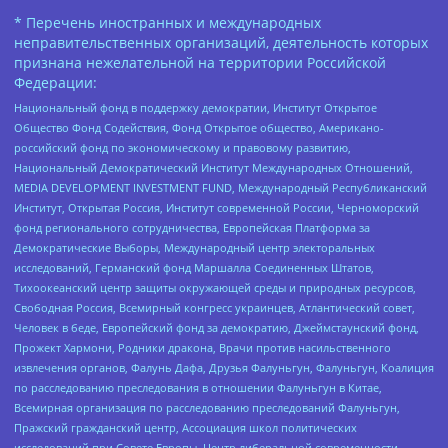
* Перечень иностранных и международных
неправительственных организаций, деятельность которых
признана нежелательной на территории Российской
Федерации:
Национальный фонд в поддержку демократии, Институт Открытое
Общество Фонд Содействия, Фонд Открытое общество, Американо-
российский фонд по экономическому и правовому развитию,
Национальный Демократический Институт Международных Отношений,
MEDIA DEVELOPMENT INVESTMENT FUND, Международный Республиканский
Институт, Открытая Россия, Институт современной России, Черноморский
фонд регионального сотрудничества, Европейская Платформа за
Демократические Выборы, Международный центр электоральных
исследований, Германский фонд Маршалла Соединенных Штатов,
Тихоокеанский центр защиты окружающей среды и природных ресурсов,
Свободная Россия, Всемирный конгресс украинцев, Атлантический совет,
Человек в беде, Европейский фонд за демократию, Джеймстаунский фонд,
Прожект Хармони, Родники дракона, Врачи против насильственного
извлечения органов, Фалунь Дафа, Друзья Фалуньгун, Фалуньгун, Коалиция
по расследованию преследования в отношении Фалуньгун в Китае,
Всемирная организация по расследованию преследований Фалуньгун,
Пражский гражданский центр, Ассоциация школ политических
исследований при Совете Европы, Центр либеральной современности,