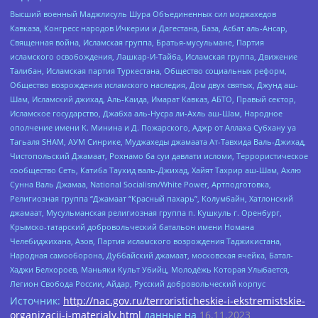
Высший военный Маджлисуль Шура Объединенных сил моджахедов
Кавказа, Конгресс народов Ичкерии и Дагестана, База, Асбат аль-Ансар,
Священная война, Исламская группа, Братья-мусульмане, Партия
исламского освобождения, Лашкар-И-Тайба, Исламская группа, Движение
Талибан, Исламская партия Туркестана, Общество социальных реформ,
Общество возрождения исламского наследия, Дом двух святых, Джунд аш-
Шам, Исламский джихад, Аль-Каида, Имарат Кавказ, АБТО, Правый сектор,
Исламское государство, Джабха аль-Нусра ли-Ахль аш-Шам, Народное
ополчение имени К. Минина и Д. Пожарского, Аджр от Аллаха Субхану уа
Тагьаля SHAM, АУМ Синрике, Муджахеды джамаата Ат-Тавхида Валь-Джихад,
Чистопольский Джамаат, Рохнамо ба суи давлати исломи, Террористическое
сообщество Сеть, Катиба Таухид валь-Джихад, Хайят Тахрир аш-Шам, Ахлю
Сунна Валь Джамаа, National Socialism/White Power, Артподготовка,
Религиозная группа “Джамаат “Красный пахарь”, Колумбайн, Хатлонский
джамаат, Мусульманская религиозная группа п. Кушкуль г. Оренбург,
Крымско-татарский добровольческий батальон имени Номана
Челебиджихана, Азов, Партия исламского возрождения Таджикистана,
Народная самооборона, Дуббайский джамаат, московская ячейка, Батал-
Хаджи Белхороев, Маньяки Культ Убийц, Молодёжь Которая Улыбается,
Легион Свобода России, Айдар, Русский добровольческий корпус
Источник:
http://nac.gov.ru/terroristicheskie-i-ekstremistskie-
organizacii-i-materialy.html
данные на
16.11.2023