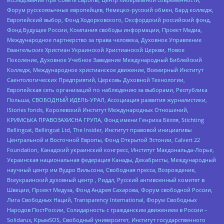
Форум русскоязычных европейцев, Немецко-русский обмен, Бард колледж,
Европейский выбор, Фонд Ходорковского, Оксфордский российский фонд,
Фонд Будущее России, Компания свободы информации, Проект Медиа,
Международное партнерство за права человека, Духовное Управление
Евангельских Христиан Украинской Христианской Церкви, Новое
Поколение, Духовное Учебное Заведение Международный Библейский
Колледж, Международное христианское движение, Всемирный Институт
Саентологических Предприятий, Церковь Духовной Технологии,
Европейская сеть организаций по наблюдению за выборами, Республика
Польша, СВОБОДНЫЙ ИДЕЛЬ-УРАЛ, Ассоциация развития журналистики,
IStories fonds, Королевский Институт Международных Отношений,
КРИМСЬКА ПРАВОЗАХИСНА ГРУПА, Фонд имени Генриха Бёлля, Stichting
Bellingcat, Bellingcat Ltd, The Insider, Институт правовой инициативы
Центральной и Восточной Европы, Фонд Открытой Эстонии, Calvert 22
Foundation, Канадский украинский конгресс, Институт Макдональда-Лорье,
Украинская национальная федерация Канады, Декабристы, Международный
научный центр им Вудро Вильсона, Свободная пресса, Возрождение,
Всеукраинский духовный центр , Риддл, Русский антивоенный комитет в
Швеции, Проект Медуза, Фонд Андрея Сахарова, Форум свободной России,
Лига Свободных Наций, Transparеncy International, Форум Свободных
Народов ПостРоссии, Солидарность с гражданским движением в России –
Solidarus, КрымSOS, Свободный университет, Институт государственного