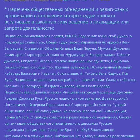
* Перечень общественных объединений и религиозных
организаций в отношении которых судом принято
вступившее в законную силу решение о ликвидации или
запрете деятельности:
Национал-большевистская партия, ВЕК РА, Рада земли Кубанской Духовно
Родовой Державы Русь, Община Духовного Управления Асгардской Веси
Беловодья, Славянская Община Капища Веды Перуна, Мужская Духовная
Семинария Староверов-Инглингов, Нурджулар, К Богодержавию, Таблиги
Джамаат, Свидетели Иеговы, Русское национальное единство, Национал-
социалистическое общество, Джамаат мувахидов, Объединенный Вилайат
Кабарды, Балкарии и Карачая, Союз славян, Ат-Такфир Валь-Хиджра, Пит
Буль, Национал-социалистическая рабочая партия России, Славянский союз,
Формат-18, Благородный Орден Дьявола, Армия воли народа,
Национальная Социалистическая Инициатива города Череповца, Духовно-
Родовая Держава Русь, Русское национальное единство, Древнерусской
Инглистической церкви Православных Староверов-Инглингов, Русский
общенациональный союз, Движение против нелегальной иммиграции,
Кровь и Честь, О свободе совести и о религиозных объединениях, Омская
организация общественного политического движения Русское
национальное единство, Северное Братство, Клуб Болельщиков
Футбольного Клуба Динамо, Файзрахманисты, Мусульманская религиозная