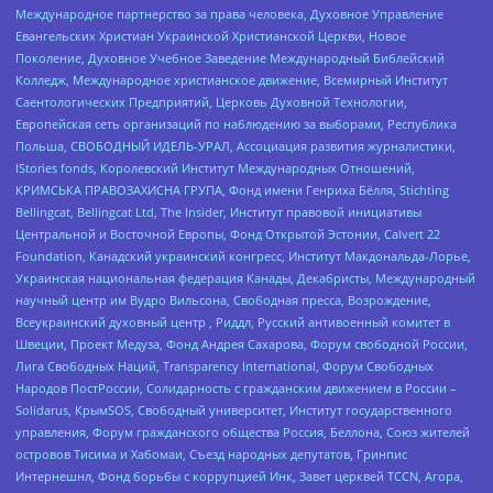
Международное партнерство за права человека, Духовное Управление
Евангельских Христиан Украинской Христианской Церкви, Новое
Поколение, Духовное Учебное Заведение Международный Библейский
Колледж, Международное христианское движение, Всемирный Институт
Саентологических Предприятий, Церковь Духовной Технологии,
Европейская сеть организаций по наблюдению за выборами, Республика
Польша, СВОБОДНЫЙ ИДЕЛЬ-УРАЛ, Ассоциация развития журналистики,
IStories fonds, Королевский Институт Международных Отношений,
КРИМСЬКА ПРАВОЗАХИСНА ГРУПА, Фонд имени Генриха Бёлля, Stichting
Bellingcat, Bellingcat Ltd, The Insider, Институт правовой инициативы
Центральной и Восточной Европы, Фонд Открытой Эстонии, Calvert 22
Foundation, Канадский украинский конгресс, Институт Макдональда-Лорье,
Украинская национальная федерация Канады, Декабристы, Международный
научный центр им Вудро Вильсона, Свободная пресса, Возрождение,
Всеукраинский духовный центр , Риддл, Русский антивоенный комитет в
Швеции, Проект Медуза, Фонд Андрея Сахарова, Форум свободной России,
Лига Свободных Наций, Transparеncy International, Форум Свободных
Народов ПостРоссии, Солидарность с гражданским движением в России –
Solidarus, КрымSOS, Свободный университет, Институт государственного
управления, Форум гражданского общества Россия, Беллона, Союз жителей
островов Тисима и Хабомаи, Съезд народных депутатов, Гринпис
Интернешнл, Фонд борьбы с коррупцией Инк, Завет церквей TCCN, Агора,