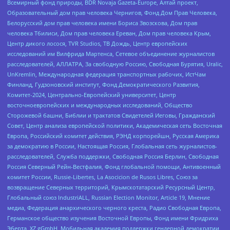
Всемирный фонд природы, BDR Novaja Gazeta-Europe, Алтай проект,
Образовательный дом прав человека Чернигов, Фонд Дом Прав Человека,
Белорусский дом прав человека имени Бориса Звозскова, Дом прав
человека Тбилиси, Дом прав человека Ереван, Дом прав человека Крым,
Центр дикого лосося, TVR Studios, ТВ Дождь, Центр европейских
исследований им Вилфрида Мартенса, Сетевое объединение журналистов
расследователей, АЛЛАТРА, За свободную Россию, Свободная Бурятия, Uralic,
UnKremlin, Международная федерация транспортных рабочих, ИстЧам
Финланд, Гудзоновский институт, Фонд Демократического Развития,
Комитет-2024, Центрально-Европейский университет, Центр
восточноевропейских и международных исследований, Общество
Сторожевой башни, Библии и трактатов Свидетелей Иеговы, Гражданский
Совет, Центр анализа европейской политики, Академическая сеть Восточная
Европа, Российский комитет действия, РЭНД корпорейшн, Русская Америка
за демократию в России, Настоящая Россия, Глобальная сеть журналистов-
расследователей, Служба поддержки, Свободная Россия Берлин, Свободная
Россия Северный Рейн-Вестфалия, Фонд глобальной помощи, Антивоенный
комитет России, Russie-Libertes, La Asocicion de Rusos Libres, Союз за
возвращение Северных территорий, Крымскотатарский Ресурсный Центр,
Глобальный союз IndustriALL, Russian Election Monitor, Article 19, Мнение
медиа, Федерация анархического черного креста, Радио Свободная Европа,
Германское общество изучения Восточной Европы, Фонд имени Фридриха
Эберта, XZ gGmbH, Мобильная академия поддержки гендерной демократии