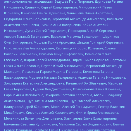
антимонопольная ассоциация, Бедушев Петр Петрович, Дзугкоева Регина
Николаевна, Кривенко Сергей Владимирович, Милославский Павел
Юрьевич, Шнырова Ольга Вадимовна, Чанышева Лилия Айратовна,
Сидорович Ольга Борисовна, Туровский Александр Алексеевич, Васильева
Анастасия Евгеньевна, Ривина Анна Валерьевна, Бойко Анатолий
Николаевич, Дугин Сергей Георгиевич, Пивоваров Андрей Сергеевич,
Аверин Виталий Евгеньевич, Барахоев Магомед Бекханович, Шарипков
Олег Викторович, Мошель Ирина Ароновна, Шведов Григорий Сергеевич,
Пономарев Лев Александрович, Каргалицкий Борис Юльевич, Созаев
Валерий Валерьевич, Исламов Тимур Рифгатович, Романова Ольга
Евгеньевна, Щаров Сергей Алексадрович, Цирульников Борис Альбертович,
Гасан Ольга Павловна, Паутов Юрий Анатольевич, Верховский Александр
Маркович, Пислакова-Паркер Марина Петровна, Кочеткова Татьяна
Владимировна, Чуркина Наталья Валерьевна, Акимова Татьяна Николаевна,
Золотарева Екатерина Александровна, Рачинский Ян Збигневич, Жемкова
Елена Борисовна, Гудков Лев Дмитриевич, Илларионова Юлия Юрьевна,
Саранг Анна Васильевна, Захарова Светлана Сергеевна, Аверин Владимир
Анатольевич, Щур Татьяна Михайловна, Щур Николай Алексеевич,
Блинушов Андрей Юрьевич, Мосин Алексей Геннадьевич, Гефтер Валентин
Михайлович, Симонов Алексей Кириллович, Флиге Ирина Анатольевна,
Мельникова Валентина Дмитриевна, Вититинова Елена Владимировна,
Баженова Светлана Куприяновна, Максимов Сергей Владимирович, Беляев
Сергей Иванович, Голубева Елена Николаевна, Ганнушкина Светлана