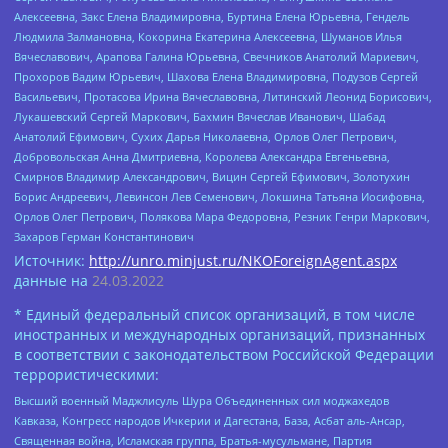
Алексеевна, Закс Елена Владимировна, Буртина Елена Юрьевна, Гендель
Людмила Залмановна, Кокорина Екатерина Алексеевна, Шуманов Илья
Вячеславович, Арапова Галина Юрьевна, Свечников Анатолий Мариевич,
Прохоров Вадим Юрьевич, Шахова Елена Владимировна, Подузов Сергей
Васильевич, Протасова Ирина Вячеславовна, Литинский Леонид Борисович,
Лукашевский Сергей Маркович, Бахмин Вячеслав Иванович, Шабад
Анатолий Ефимович, Сухих Дарья Николаевна, Орлов Олег Петрович,
Добровольская Анна Дмитриевна, Королева Александра Евгеньевна,
Смирнов Владимир Александрович, Вицин Сергей Ефимович, Золотухин
Борис Андреевич, Левинсон Лев Семенович, Локшина Татьяна Иосифовна,
Орлов Олег Петрович, Полякова Мара Федоровна, Резник Генри Маркович,
Захаров Герман Константинович
Источник:
http://unro.minjust.ru/NKOForeignAgent.aspx
данные на
24.03.2022
* Единый федеральный список организаций, в том числе
иностранных и международных организаций, признанных
в соответствии с законодательством Российской Федерации
террористическими:
Высший военный Маджлисуль Шура Объединенных сил моджахедов
Кавказа, Конгресс народов Ичкерии и Дагестана, База, Асбат аль-Ансар,
Священная война, Исламская группа, Братья-мусульмане, Партия