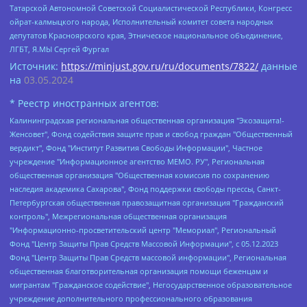
Татарской Автономной Советской Социалистической Республики, Конгресс
ойрат-калмыцкого народа, Исполнительный комитет совета народных
депутатов Красноярского края, Этническое национальное объединение,
ЛГБТ, Я.МЫ Сергей Фургал
Источник:
https://minjust.gov.ru/ru/documents/7822/
данные
на
03.05.2024
* Реестр иностранных агентов:
Калининградская региональная общественная организация "Экозащита!-Женсовет", Фонд содействия защите прав и свобод граждан "Общественный вердикт", Фонд "Институт Развития Свободы Информации", Частное учреждение "Информационное агентство МЕМО. РУ", Региональная общественная организация "Общественная комиссия по сохранению наследия академика Сахарова", Фонд поддержки свободы прессы, Санкт-Петербургская общественная правозащитная организация "Гражданский контроль", Межрегиональная общественная организация "Информационно-просветительский центр "Мемориал", Региональный Фонд "Центр Защиты Прав Средств Массовой Информации", с 05.12.2023 Фонд "Центр Защиты Прав Средств массовой информации", Региональная общественная благотворительная организация помощи беженцам и мигрантам "Гражданское содействие", Негосударственное образовательное учреждение дополнительного профессионального образования (повышение квалификации) специалистов "АКАДЕМИЯ ПО ПРАВАМ ЧЕЛОВЕКА", Свердловская региональная общественная организация "Сутяжник", Автономная некоммерческая организация "Центр независимых социологических исследований", Союз общественных объединений "Российский исследовательский центр по правам человека", Региональное общественное учреждение научно-информационный центр "МЕМОРИАЛ", Некоммерческая организация "Фонд защиты гласности", Автономная некоммерческая организация "Институт прав человека", Городская общественная организация "Екатеринбургское общество "МЕМОРИАЛ", Городская общественная организация "Рязанское историко-просветительское и правозащитное общество "Мемориал" (Рязанский Мемориал), Челябинский региональный орган общественной самодеятельности – женское общественное объединение "Женщины Евразии", Челябинский региональный орган общественной самодеятельности "Уральская правозащитная группа", Фонд содействия защите здоровья и социальной справедливости имени Андрея Рылькова, Автономная Некоммерческая Организация "Аналитический Центр Юрия Левады", Автономная некоммерческая организация социальной поддержки населения "Проект Апрель", Региональная общественная организация помощи женщинам и детям, находящимся в кризисной ситуации "Информационно-методический центр "Анна", Фонд содействия развитию массовых коммуникаций и правовому просвещению "Так-так-Так", Фонд содействия устойчивому развитию "Серебряная тайга", Свердловский региональный общественный фонд социальных проектов "Новое время", "Idel.Реалии", Кавказ.Реалии, Крым.Реалии, Телеканал Настоящее Время, Татаро-башкирская служба Радио Свобода (Azatliq Radiosi), Радио Свободная Европа/Радио Свобода (PCE/PC), "Сибирь.Реалии", "Фактограф", Благотворительный фонд помощи осужденным и их семьям, Автономная некоммерческая организация "Институт глобализации и социальных движений", Фонд "В защиту прав заключенных", Частное учреждение "Центр поддержки и содействия развитию средств массовой информации", Пензенский региональный общественный благотворительный фонд "Гражданский союз", "Север.Реалии", Некоммерческая организация Фонд "Правовая инициатива", Общество с ограниченной ответственностью "Радио Свободная Европа/Радио Свобода", Чешское информационное агентство "MEDIUM-ORIENT", Красноярская региональная общественная организация "Мы против СПИДа", Камалягин Денис Николаевич, Маркелов Сергей Евгеньевич, Пономарев Лев Александрович, Савицкая Людмила Алексеевна, Автономная некоммерческая организация "Центр по работе с проблемой насилия "НАСИЛИЮ.НЕТ", Межрегиональный профессиональный союз работников здравоохранения "Альянс врачей", Юридическое лицо, зарегистрированное в Латвийской Республике, SIA "Medusa Project" (регистрационный номер 40103797863, дата регистрации 10.06.2014), Некоммерческая организация "Фонд по борьбе с коррупцией", Автономная некоммерческая организация "Институт права и публичной политики", Баданин Роман Сергеевич, Гликин Максим Александрович, Железнова Мария Михайловна, Лукьянова Юлия Сергеевна, Маетная Елизавета Витальевна, Маняхин Петр Борисович, Чуракова Ольга Владимировна, Ярош Юлия Петровна, Юридическое лицо "The Insider SIA", зарегистрированное в Риге, Латвийская Республика (дата регистрации 26.06.2015), являющееся администратором доменного имени интернет-издания "The Insider SIA", https://theins.ru, Постернак Алексей Евгеньевич, Рубин Михаил Аркадьевич, Анин Роман Александрович, Юридическое лицо Istories fonds, зарегистрированное в Латвийской Республике (регистрационный номер 50008295751, дата регистрации 24.02.2020), Великовский Дмитрий Александрович, Долинина Ирина Николаевна, Мароховская Алеся Алексеевна, Шлейнов Роман Юрьевич, Шмагун Олеся Валентиновна, Общество с ограниченной ответственностью "Альтаир 2021", Общество с ограниченной ответственностью "Вега 2021", Общество с ограниченной ответственностью "Главный редактор 2021", Общество с ограниченной ответственностью "Ромашки монолит", Важенков Артем Валерьевич, Ивановская областная общественная организация "Центр гендерных исследований", Гурман Юрий Альбертович, Медиапроект "ОВД-Инфо", Егоров Владимир Владимирович, Жилинский Владимир Александрович, Общество с ограниченной ответственностью "ЗП", Иванова София Юрьевна, Карезина Инна Павловна, Кильтау Екатерина Викторовна, Петров Алексей Викторович, Пискунов Сергей Евгеньевич, Смирнов Сергей Сергеевич, Тихонов Михаил Сергеевич, Общество с ограниченной ответственностью "ЖУРНАЛИСТ-ИНОСТРАННЫЙ АГЕНТ", Арапова Галина Юрьевна, Вольтская Татьяна Анатольевна, Американская компания "Mason G.E.S. Anonymous Foundation" (США), являющаяся владельцем интернет-издания https://mnews.world/, Компания "Stichting Bellingcat", зарегистрированная в Нидерландах (дата регистрации 11.07.2018), Захаров Андрей Вячеславович, Клепиковская Екатерина Дмитриевна, Общество с ограниченной ответственностью "МЕМО", Перл Роман Александрович, Симонов Евгений Алексеевич, Соловьева Елена Анатольевна, Сотников Даниил Владимирович, Сурначева Елизавета Дмитриевна, Автономная некоммерческая организация по защите прав человека и информированию населения "Якутия – Наше Мнение", Общество с ограниченной ответственностью "Москоу диджитал медиа", с 26.01.2023 Общество с ограниченной ответственностью "Чайка Белые сады", Ветошкина Валерия Валерьевна, Заговора Максим Александрович, Межрегиональное общественное движение "Российская ЛГБТ - сеть", Оленичев Максим Владимирович, Павлов Иван Юрьевич, Скворцова Елена Сергеевна, Общество с ограниченной ответственностью "Как бы инагент", Кочетков Игорь Викторович, Общество с ограниченной ответственностью "Честные выборы", Еланчик Олег Александрович, Общество с ограниченной ответственностью "Нобелевский призыв", Гималова Регина Эмилевна, Григорьев Андрей Валерьевич, Григорьева Алина Александровна, Ассоциация по содействию защите прав призывников, альтернативнослужащих и военнослужащих "Правозащитная группа "Гражданин.Армия.Право", Хисамова Регина Фаритовна, Автономная некоммерческая организация по реализации социально-правовых программ "Лилит", Дальневосточное общественное движение "Маяк", Санкт-Петербургская ЛГБТ-инициативная группа "Выход", Инициативная группа ЛГБТ+ "Реверс", Алексеев Андрей Викторович, Бекбулатова Таисия Львовна, Беляев Иван Михайлович, Владыкина Елена Сергеевна, Гельман Марат Александрович, Никульшина Вероника Юрьевна, Толоконникова Надежда Андреевна, Шендерович Виктор Анатольевич, Общество с ограниченной ответственностью "Данное сообщение", Общество с ограниченной ответственностью Издательский дом "Новая глава", Айнбиндер Александра Александровна, Московский комьюнити-центр для ЛГБТ+инициатив, Благотворительный фонд развития филантропии, Deutsche Welle (Германия, Kurt-Schumacher-Strasse 3, 53113 Bonn), Борзунова Мария Михайловна, Воробьев Виктор Викторович, Голубева Анна Львовна, Константинова Алла Михайловна, Малкова Ирина Владимировна, Мурадов Мурад Абдулгалимович, Осетинская Елизавета Николаевна, Понасенков Евгений Николаевич, Ганапольский Матвей Юрьевич, Киселев Евгений Алексеевич, Борухович Ирина Григорьевна, Дремин Иван Тимофеевич, Дубровский Дмитрий Викторович, Красноярская региональная общественная организация поддержки и развития альтернативных образовательных технологий и межкультурных коммуникаций "ИНТЕРРА", Маяковская Екатерина Алексеевна, Фейгин Марк Захарович, Филимонов Андрей Викторович, Дзугкоева Регина Николаевна, Доброхотов Роман Александрович, Дудь Юрий Александрович, Елкин Сергей Владимирович, Кругликов Кирилл Игоревич, Сабунаева Мария Леонидовна, Семенов Алексей Владимирович, Шаинян Карен Багратович, Шульман Екатерина Михайловна, Асафьев Артур Валерьевич, Вахштайн Виктор Семенович, Венедиктов Алексей Алексеевич, Лушникова Екатерина Евгеньевна, Волков Леонид Михайлович, Невзоров Александр Глебович, Пархоменко Сергей Борисович, Сироткин Ярослав Николаевич, Кара-Мурза Владимир Владимирович, Баранова Наталья Владимировна, Гозман Леонид Яковлевич, Кагарлицкий Борис Юльевич, Климарев Михаил Валерьевич, Милов Владимир Станиславович, Автономная некоммерческая организация Краснодарский центр современного искусства "Типография", Моргенштерн Алишер Тагирович, Соболь Любовь Эдуардовна, Общество с ограниченной ответственностью "ЛИЗА НОРМ", Каспаров Гарри Кимович, Ходорковский Михаил Борисович, Общество с ограниченной ответственностью "Апрельские тезисы", Данилович Ирина Брониславовна, Кашин Олег Владимирович, Петров Николай Владимирович, Пивоваров Алексей Владимирович, Соколов Михаил Владимирович, Цветкова Юлия Владимировна, Чичваркин Евгений Александрович, Комитет против пыток/Команда против пыток, Общество с ограниченной ответственностью "Первый научный", Общество с ограниченной ответственностью "Вертолет и ко", Белоцерковская Вероника Борисовна, Кац Максим Евгеньевич, Лазарева Татьяна Юрьевна, Шаведдинов Руслан Табризович, Яшин Илья Валерьевич, Общество с ограниченной ответственностью "Иноагент ААВ", Алешковский Дмитрий Петрович, Альбац Евгения Марковна, Быков Дмитрий Львович, Галямина Юлия Евгеньевна, Лойко Сергей Леонидович, Мартынов Кирилл Константинович, Медведев Сергей Александрович, Крашенинников Федор Геннадиевич, Гордеева Катерина Вл