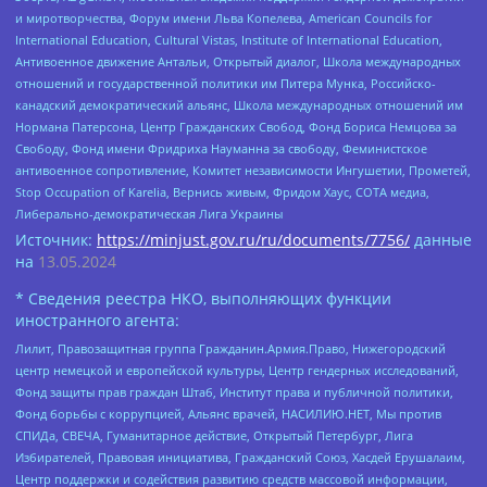
и миротворчества, Форум имени Льва Копелева, American Councils for
International Education, Cultural Vistas, Institute of International Education,
Антивоенное движение Антальи, Открытый диалог, Школа международных
отношений и государственной политики им Питера Мунка, Российско-
канадский демократический альянс, Школа международных отношений им
Нормана Патерсона, Центр Гражданских Свобод, Фонд Бориса Немцова за
Свободу, Фонд имени Фридриха Науманна за свободу, Феминистское
антивоенное сопротивление, Комитет независимости Ингушетии, Прометей,
Stop Occupation of Karelia, Вернись живым, Фридом Хаус, СОТА медиа,
Либерально-демократическая Лига Украины
Источник:
https://minjust.gov.ru/ru/documents/7756/
данные
на
13.05.2024
* Сведения реестра НКО, выполняющих функции
иностранного агента:
Лилит, Правозащитная группа Гражданин.Армия.Право, Нижегородский
центр немецкой и европейской культуры, Центр гендерных исследований,
Фонд защиты прав граждан Штаб, Институт права и публичной политики,
Фонд борьбы с коррупцией, Альянс врачей, НАСИЛИЮ.НЕТ, Мы против
СПИДа, СВЕЧА, Гуманитарное действие, Открытый Петербург, Лига
Избирателей, Правовая инициатива, Гражданский Союз, Хасдей Ерушалаим,
Центр поддержки и содействия развитию средств массовой информации,