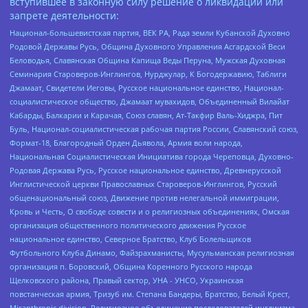
вступившее в законную силу решение о ликвидации или
запрете деятельности:
Национал-большевистская партия, ВЕК РА, Рада земли Кубанской Духовно
Родовой Державы Русь, Община Духовного Управления Асгардской Веси
Беловодья, Славянская Община Капища Веды Перуна, Мужская Духовная
Семинария Староверов-Инглингов, Нурджулар, К Богодержавию, Таблиги
Джамаат, Свидетели Иеговы, Русское национальное единство, Национал-
социалистическое общество, Джамаат мувахидов, Объединенный Вилайат
Кабарды, Балкарии и Карачая, Союз славян, Ат-Такфир Валь-Хиджра, Пит
Буль, Национал-социалистическая рабочая партия России, Славянский союз,
Формат-18, Благородный Орден Дьявола, Армия воли народа,
Национальная Социалистическая Инициатива города Череповца, Духовно-
Родовая Держава Русь, Русское национальное единство, Древнерусской
Инглистической церкви Православных Староверов-Инглингов, Русский
общенациональный союз, Движение против нелегальной иммиграции,
Кровь и Честь, О свободе совести и о религиозных объединениях, Омская
организация общественного политического движения Русское
национальное единство, Северное Братство, Клуб Болельщиков
Футбольного Клуба Динамо, Файзрахманисты, Мусульманская религиозная
организация п. Боровский, Община Коренного Русского народа
Щелковского района, Правый сектор, УНА - УНСО, Украинская
повстанческая армия, Тризуб им. Степана Бандеры, Братство, Белый Крест,
Misanthropic division, Религиозное объединение последователей инглиизма,