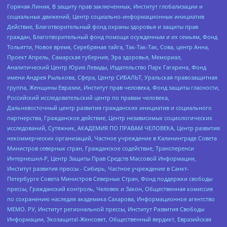
Горячая Линия, В защиту прав заключенных, Институт глобализации и
социальных движений, Центр социально-информационных инициатив
Действие, Благотворительный фонд охраны здоровья и защиты прав
граждан, Благотворительный фонд помощи осужденным и их семьям, Фонд
Тольятти, Новое время, Серебряная тайга, Так-Так-Так, Сова, центр Анна,
Проект Апрель, Самарская губерния, Эра здоровья, Мемориал,
Аналитический Центр Юрия Левады, Издательство Парк Гагарина, Фонд
имени Андрея Рылькова, Сфера, Центр СИБАЛЬТ, Уральская правозащитная
группа, Женщины Евразии, Институт прав человека, Фонд защиты гласности,
Российский исследовательский центр по правам человека,
Дальневосточный центр развития гражданских инициатив и социального
партнерства, Гражданское действие, Центр независимых социологических
исследований, Сутяжник, АКАДЕМИЯ ПО ПРАВАМ ЧЕЛОВЕКА, Центр развития
некоммерческих организаций, Частное учреждение в Калининграде Совета
Министров северных стран, Гражданское содействие, Трансперенси
Интернешнл-Р, Центр Защиты Прав Средств Массовой Информации,
Институт развития прессы - Сибирь, Частное учреждение в Санкт-
Петербурге Совета Министров Северных Стран, Фонд поддержки свободы
прессы, Гражданский контроль, Человек и Закон, Общественная комиссия
по сохранению наследия академика Сахарова, Информационное агентство
МЕМО. РУ, Институт региональной прессы, Институт Развития Свободы
Информации, Экозащита!-Женсовет, Общественный вердикт, Евразийская