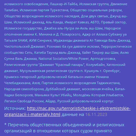
исламского освобождения, Лашкар-И-Тайба, Исламская группа, Движение
Талибан, Исламская партия Туркестана, Общество социальных реформ,
Общество возрождения исламского наследия, Дом двух святых, Джунд аш-
Шам, Исламский джихад, Аль-Каида, Имарат Кавказ, АБТО, Правый сектор,
Исламское государство, Джабха аль-Нусра ли-Ахль аш-Шам, Народное
ополчение имени К. Минина и Д. Пожарского, Аджр от Аллаха Субхану уа
Тагьаля SHAM, АУМ Синрике, Муджахеды джамаата Ат-Тавхида Валь-Джихад,
Чистопольский Джамаат, Рохнамо ба суи давлати исломи, Террористическое
сообщество Сеть, Катиба Таухид валь-Джихад, Хайят Тахрир аш-Шам, Ахлю
Сунна Валь Джамаа, National Socialism/White Power, Артподготовка,
Религиозная группа “Джамаат “Красный пахарь”, Колумбайн, Хатлонский
джамаат, Мусульманская религиозная группа п. Кушкуль г. Оренбург,
Крымско-татарский добровольческий батальон имени Номана
Челебиджихана, Азов, Партия исламского возрождения Таджикистана,
Народная самооборона, Дуббайский джамаат, московская ячейка, Батал-
Хаджи Белхороев, Маньяки Культ Убийц, Молодёжь Которая Улыбается,
Легион Свобода России, Айдар, Русский добровольческий корпус
Источник:
http://nac.gov.ru/terroristicheskie-i-ekstremistskie-
organizacii-i-materialy.html
данные на
16.11.2023
* Перечень общественных объединений и религиозных
организаций в отношении которых судом принято