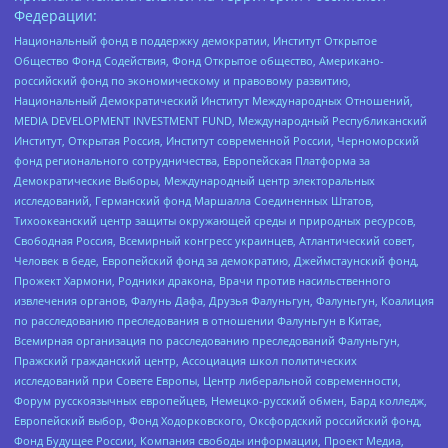
Федерации:
Национальный фонд в поддержку демократии, Институт Открытое
Общество Фонд Содействия, Фонд Открытое общество, Американо-
российский фонд по экономическому и правовому развитию,
Национальный Демократический Институт Международных Отношений,
MEDIA DEVELOPMENT INVESTMENT FUND, Международный Республиканский
Институт, Открытая Россия, Институт современной России, Черноморский
фонд регионального сотрудничества, Европейская Платформа за
Демократические Выборы, Международный центр электоральных
исследований, Германский фонд Маршалла Соединенных Штатов,
Тихоокеанский центр защиты окружающей среды и природных ресурсов,
Свободная Россия, Всемирный конгресс украинцев, Атлантический совет,
Человек в беде, Европейский фонд за демократию, Джеймстаунский фонд,
Прожект Хармони, Родники дракона, Врачи против насильственного
извлечения органов, Фалунь Дафа, Друзья Фалуньгун, Фалуньгун, Коалиция
по расследованию преследования в отношении Фалуньгун в Китае,
Всемирная организация по расследованию преследований Фалуньгун,
Пражский гражданский центр, Ассоциация школ политических
исследований при Совете Европы, Центр либеральной современности,
Форум русскоязычных европейцев, Немецко-русский обмен, Бард колледж,
Европейский выбор, Фонд Ходорковского, Оксфордский российский фонд,
Фонд Будущее России, Компания свободы информации, Проект Медиа,