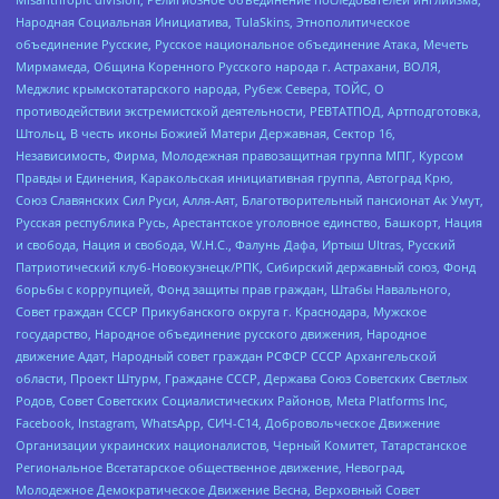
Народная Социальная Инициатива, TulaSkins, Этнополитическое
объединение Русские, Русское национальное объединение Атака, Мечеть
Мирмамеда, Община Коренного Русского народа г. Астрахани, ВОЛЯ,
Меджлис крымскотатарского народа, Рубеж Севера, ТОЙС, О
противодействии экстремистской деятельности, РЕВТАТПОД, Артподготовка,
Штольц, В честь иконы Божией Матери Державная, Сектор 16,
Независимость, Фирма, Молодежная правозащитная группа МПГ, Курсом
Правды и Единения, Каракольская инициативная группа, Автоград Крю,
Союз Славянских Сил Руси, Алля-Аят, Благотворительный пансионат Ак Умут,
Русская республика Русь, Арестантское уголовное единство, Башкорт, Нация
и свобода, Нация и свобода, W.H.С., Фалунь Дафа, Иртыш Ultras, Русский
Патриотический клуб-Новокузнецк/РПК, Сибирский державный союз, Фонд
борьбы с коррупцией, Фонд защиты прав граждан, Штабы Навального,
Совет граждан СССР Прикубанского округа г. Краснодара, Мужское
государство, Народное объединение русского движения, Народное
движение Адат, Народный совет граждан РСФСР СССР Архангельской
области, Проект Штурм, Граждане СССР, Держава Союз Советских Светлых
Родов, Совет Советских Социалистических Районов, Meta Platforms Inc,
Facebook, Instagram, WhatsApp, СИЧ-С14, Добровольческое Движение
Организации украинских националистов, Черный Комитет, Татарстанское
Региональное Всетатарское общественное движение, Невоград,
Молодежное Демократическое Движение Весна, Верховный Совет