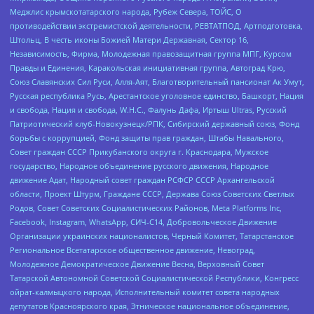
Меджлис крымскотатарского народа, Рубеж Севера, ТОЙС, О
противодействии экстремистской деятельности, РЕВТАТПОД, Артподготовка,
Штольц, В честь иконы Божией Матери Державная, Сектор 16,
Независимость, Фирма, Молодежная правозащитная группа МПГ, Курсом
Правды и Единения, Каракольская инициативная группа, Автоград Крю,
Союз Славянских Сил Руси, Алля-Аят, Благотворительный пансионат Ак Умут,
Русская республика Русь, Арестантское уголовное единство, Башкорт, Нация
и свобода, Нация и свобода, W.H.С., Фалунь Дафа, Иртыш Ultras, Русский
Патриотический клуб-Новокузнецк/РПК, Сибирский державный союз, Фонд
борьбы с коррупцией, Фонд защиты прав граждан, Штабы Навального,
Совет граждан СССР Прикубанского округа г. Краснодара, Мужское
государство, Народное объединение русского движения, Народное
движение Адат, Народный совет граждан РСФСР СССР Архангельской
области, Проект Штурм, Граждане СССР, Держава Союз Советских Светлых
Родов, Совет Советских Социалистических Районов, Meta Platforms Inc,
Facebook, Instagram, WhatsApp, СИЧ-С14, Добровольческое Движение
Организации украинских националистов, Черный Комитет, Татарстанское
Региональное Всетатарское общественное движение, Невоград,
Молодежное Демократическое Движение Весна, Верховный Совет
Татарской Автономной Советской Социалистической Республики, Конгресс
ойрат-калмыцкого народа, Исполнительный комитет совета народных
депутатов Красноярского края, Этническое национальное объединение,