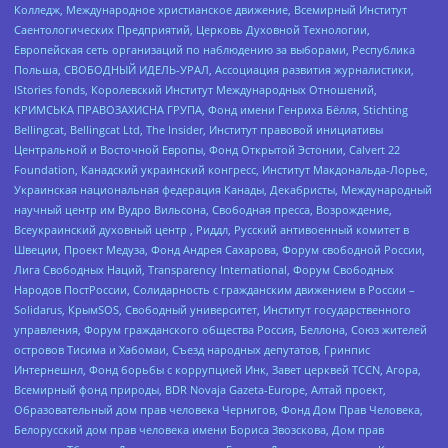
Колледж, Международное христианское движение, Всемирный Институт
Саентологических Предприятий, Церковь Духовной Технологии,
Европейская сеть организаций по наблюдению за выборами, Республика
Польша, СВОБОДНЫЙ ИДЕЛЬ-УРАЛ, Ассоциация развития журналистики,
IStories fonds, Королевский Институт Международных Отношений,
КРИМСЬКА ПРАВОЗАХИСНА ГРУПА, Фонд имени Генриха Бёлля, Stichting
Bellingcat, Bellingcat Ltd, The Insider, Институт правовой инициативы
Центральной и Восточной Европы, Фонд Открытой Эстонии, Calvert 22
Foundation, Канадский украинский конгресс, Институт Макдональда-Лорье,
Украинская национальная федерация Канады, Декабристы, Международный
научный центр им Вудро Вильсона, Свободная пресса, Возрождение,
Всеукраинский духовный центр , Риддл, Русский антивоенный комитет в
Швеции, Проект Медуза, Фонд Андрея Сахарова, Форум свободной России,
Лига Свободных Наций, Transparеncy International, Форум Свободных
Народов ПостРоссии, Солидарность с гражданским движением в России –
Solidarus, КрымSOS, Свободный университет, Институт государственного
управления, Форум гражданского общества Россия, Беллона, Союз жителей
островов Тисима и Хабомаи, Съезд народных депутатов, Гринпис
Интернешнл, Фонд борьбы с коррупцией Инк, Завет церквей TCCN, Агора,
Всемирный фонд природы, BDR Novaja Gazeta-Europe, Алтай проект,
Образовательный дом прав человека Чернигов, Фонд Дом Прав Человека,
Белорусский дом прав человека имени Бориса Звозскова, Дом прав