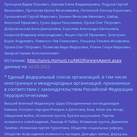
Прохоров Вадим Юрьевич, Шахова Елена Владимировна, Подузов Сергей
Васильевич, Протасова Ирина Вячеславовна, Литинский Леонид Борисович,
Лукашевский Сергей Маркович, Бахмин Вячеслав Иванович, Шабад
Анатолий Ефимович, Сухих Дарья Николаевна, Орлов Олег Петрович,
Добровольская Анна Дмитриевна, Королева Александра Евгеньевна,
Смирнов Владимир Александрович, Вицин Сергей Ефимович, Золотухин
Борис Андреевич, Левинсон Лев Семенович, Локшина Татьяна Иосифовна,
Орлов Олег Петрович, Полякова Мара Федоровна, Резник Генри Маркович,
Захаров Герман Константинович
Источник:
http://unro.minjust.ru/NKOForeignAgent.aspx
данные на
24.03.2022
* Единый федеральный список организаций, в том числе
иностранных и международных организаций, признанных
в соответствии с законодательством Российской Федерации
террористическими:
Высший военный Маджлисуль Шура Объединенных сил моджахедов
Кавказа, Конгресс народов Ичкерии и Дагестана, База, Асбат аль-Ансар,
Священная война, Исламская группа, Братья-мусульмане, Партия
исламского освобождения, Лашкар-И-Тайба, Исламская группа, Движение
Талибан, Исламская партия Туркестана, Общество социальных реформ,
Общество возрождения исламского наследия, Дом двух святых, Джунд аш-