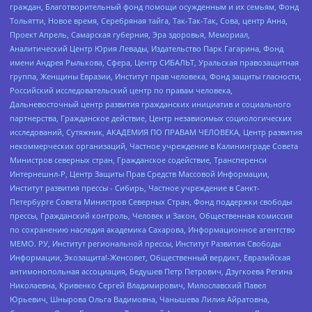
граждан, Благотворительный фонд помощи осужденным и их семьям, Фонд
Тольятти, Новое время, Серебряная тайга, Так-Так-Так, Сова, центр Анна,
Проект Апрель, Самарская губерния, Эра здоровья, Мемориал,
Аналитический Центр Юрия Левады, Издательство Парк Гагарина, Фонд
имени Андрея Рылькова, Сфера, Центр СИБАЛЬТ, Уральская правозащитная
группа, Женщины Евразии, Институт прав человека, Фонд защиты гласности,
Российский исследовательский центр по правам человека,
Дальневосточный центр развития гражданских инициатив и социального
партнерства, Гражданское действие, Центр независимых социологических
исследований, Сутяжник, АКАДЕМИЯ ПО ПРАВАМ ЧЕЛОВЕКА, Центр развития
некоммерческих организаций, Частное учреждение в Калининграде Совета
Министров северных стран, Гражданское содействие, Трансперенси
Интернешнл-Р, Центр Защиты Прав Средств Массовой Информации,
Институт развития прессы - Сибирь, Частное учреждение в Санкт-
Петербурге Совета Министров Северных Стран, Фонд поддержки свободы
прессы, Гражданский контроль, Человек и Закон, Общественная комиссия
по сохранению наследия академика Сахарова, Информационное агентство
МЕМО. РУ, Институт региональной прессы, Институт Развития Свободы
Информации, Экозащита!-Женсовет, Общественный вердикт, Евразийская
антимонопольная ассоциация, Бедушев Петр Петрович, Дзугкоева Регина
Николаевна, Кривенко Сергей Владимирович, Милославский Павел
Юрьевич, Шнырова Ольга Вадимовна, Чанышева Лилия Айратовна,