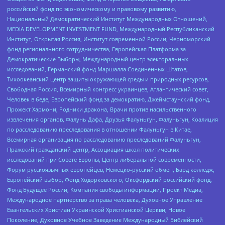
российский фонд по экономическому и правовому развитию,
Национальный Демократический Институт Международных Отношений,
MEDIA DEVELOPMENT INVESTMENT FUND, Международный Республиканский
Институт, Открытая Россия, Институт современной России, Черноморский
фонд регионального сотрудничества, Европейская Платформа за
Демократические Выборы, Международный центр электоральных
исследований, Германский фонд Маршалла Соединенных Штатов,
Тихоокеанский центр защиты окружающей среды и природных ресурсов,
Свободная Россия, Всемирный конгресс украинцев, Атлантический совет,
Человек в беде, Европейский фонд за демократию, Джеймстаунский фонд,
Прожект Хармони, Родники дракона, Врачи против насильственного
извлечения органов, Фалунь Дафа, Друзья Фалуньгун, Фалуньгун, Коалиция
по расследованию преследования в отношении Фалуньгун в Китае,
Всемирная организация по расследованию преследований Фалуньгун,
Пражский гражданский центр, Ассоциация школ политических
исследований при Совете Европы, Центр либеральной современности,
Форум русскоязычных европейцев, Немецко-русский обмен, Бард колледж,
Европейский выбор, Фонд Ходорковского, Оксфордский российский фонд,
Фонд Будущее России, Компания свободы информации, Проект Медиа,
Международное партнерство за права человека, Духовное Управление
Евангельских Христиан Украинской Христианской Церкви, Новое
Поколение, Духовное Учебное Заведение Международный Библейский