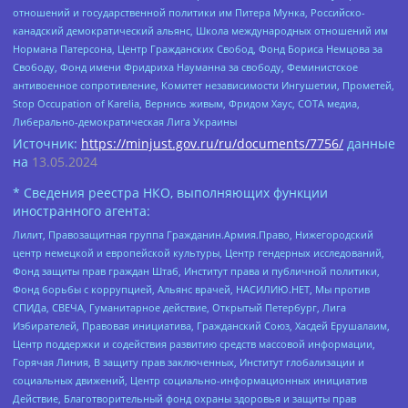
отношений и государственной политики им Питера Мунка, Российско-
канадский демократический альянс, Школа международных отношений им
Нормана Патерсона, Центр Гражданских Свобод, Фонд Бориса Немцова за
Свободу, Фонд имени Фридриха Науманна за свободу, Феминистское
антивоенное сопротивление, Комитет независимости Ингушетии, Прометей,
Stop Occupation of Karelia, Вернись живым, Фридом Хаус, СОТА медиа,
Либерально-демократическая Лига Украины
Источник:
https://minjust.gov.ru/ru/documents/7756/
данные
на
13.05.2024
* Сведения реестра НКО, выполняющих функции
иностранного агента:
Лилит, Правозащитная группа Гражданин.Армия.Право, Нижегородский
центр немецкой и европейской культуры, Центр гендерных исследований,
Фонд защиты прав граждан Штаб, Институт права и публичной политики,
Фонд борьбы с коррупцией, Альянс врачей, НАСИЛИЮ.НЕТ, Мы против
СПИДа, СВЕЧА, Гуманитарное действие, Открытый Петербург, Лига
Избирателей, Правовая инициатива, Гражданский Союз, Хасдей Ерушалаим,
Центр поддержки и содействия развитию средств массовой информации,
Горячая Линия, В защиту прав заключенных, Институт глобализации и
социальных движений, Центр социально-информационных инициатив
Действие, Благотворительный фонд охраны здоровья и защиты прав