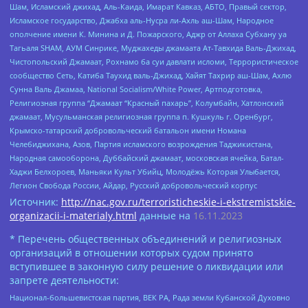
Шам, Исламский джихад, Аль-Каида, Имарат Кавказ, АБТО, Правый сектор,
Исламское государство, Джабха аль-Нусра ли-Ахль аш-Шам, Народное
ополчение имени К. Минина и Д. Пожарского, Аджр от Аллаха Субхану уа
Тагьаля SHAM, АУМ Синрике, Муджахеды джамаата Ат-Тавхида Валь-Джихад,
Чистопольский Джамаат, Рохнамо ба суи давлати исломи, Террористическое
сообщество Сеть, Катиба Таухид валь-Джихад, Хайят Тахрир аш-Шам, Ахлю
Сунна Валь Джамаа, National Socialism/White Power, Артподготовка,
Религиозная группа “Джамаат “Красный пахарь”, Колумбайн, Хатлонский
джамаат, Мусульманская религиозная группа п. Кушкуль г. Оренбург,
Крымско-татарский добровольческий батальон имени Номана
Челебиджихана, Азов, Партия исламского возрождения Таджикистана,
Народная самооборона, Дуббайский джамаат, московская ячейка, Батал-
Хаджи Белхороев, Маньяки Культ Убийц, Молодёжь Которая Улыбается,
Легион Свобода России, Айдар, Русский добровольческий корпус
Источник:
http://nac.gov.ru/terroristicheskie-i-ekstremistskie-
organizacii-i-materialy.html
данные на
16.11.2023
* Перечень общественных объединений и религиозных
организаций в отношении которых судом принято
вступившее в законную силу решение о ликвидации или
запрете деятельности:
Национал-большевистская партия, ВЕК РА, Рада земли Кубанской Духовно