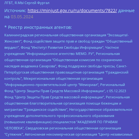
ЛГБТ, Я.МЫ Сергей Фургал
Источник:
https://minjust.gov.ru/ru/documents/7822/
данные
на
03.05.2024
* Реестр иностранных агентов:
Калининградская региональная общественная организация "Экозащита!-Женсовет", Фонд содействия защите прав и свобод граждан "Общественный вердикт", Фонд "Институт Развития Свободы Информации", Частное учреждение "Информационное агентство МЕМО. РУ", Региональная общественная организация "Общественная комиссия по сохранению наследия академика Сахарова", Фонд поддержки свободы прессы, Санкт-Петербургская общественная правозащитная организация "Гражданский контроль", Межрегиональная общественная организация "Информационно-просветительский центр "Мемориал", Региональный Фонд "Центр Защиты Прав Средств Массовой Информации", с 05.12.2023 Фонд "Центр Защиты Прав Средств массовой информации", Региональная общественная благотворительная организация помощи беженцам и мигрантам "Гражданское содействие", Негосударственное образовательное учреждение дополнительного профессионального образования (повышение квалификации) специалистов "АКАДЕМИЯ ПО ПРАВАМ ЧЕЛОВЕКА", Свердловская региональная общественная организация "Сутяжник", Автономная некоммерческая организация "Центр независимых социологических исследований", Союз общественных объединений "Российский исследовательский центр по правам человека", Региональное общественное учреждение научно-информационный центр "МЕМОРИАЛ", Некоммерческая организация "Фонд защиты гласности", Автономная некоммерческая организация "Институт прав человека", Городская общественная организация "Екатеринбургское общество "МЕМОРИАЛ", Городская общественная организация "Рязанское историко-просветительское и правозащитное общество "Мемориал" (Рязанский Мемориал), Челябинский региональный орган общественной самодеятельности – женское общественное объединение "Женщины Евразии", Челябинский региональный орган общественной самодеятельности "Уральская правозащитная группа", Фонд содействия защите здоровья и социальной справедливости имени Андрея Рылькова, Автономная Некоммерческая Организация "Аналитический Центр Юрия Левады", Автономная некоммерческая организация социальной поддержки населения "Проект Апрель", Региональная общественная организация помощи женщинам и детям, находящимся в кризисной ситуации "Информационно-методический центр "Анна", Фонд содействия развитию массовых коммуникаций и правовому просвещению "Так-так-Так", Фонд содействия устойчивому развитию "Серебряная тайга", Свердловский региональный общественный фонд социальных проектов "Новое время", "Idel.Реалии", Кавказ.Реалии, Крым.Реалии, Телеканал Настоящее Время, Татаро-башкирская служба Радио Свобода (Azatliq Radiosi), Радио Свободная Европа/Радио Свобода (PCE/PC), "Сибирь.Реалии", "Фактограф", Благотворительный фонд помощи осужденным и их семьям, Автономная некоммерческая организация "Институт глобализации и социальных движений", Фонд "В защиту прав заключенных", Частное учреждение "Центр поддержки и содействия развитию средств массовой информации", Пензенский региональный общественный благотворительный фонд "Гражданский союз", "Север.Реалии", Некоммерческая организация Фонд "Правовая инициатива", Общество с ограниченной ответственностью "Радио Свободная Европа/Радио Свобода", Чешское информационное агентство "MEDIUM-ORIENT", Красноярская региональная общественная организация "Мы против СПИДа", Камалягин Денис Николаевич, Маркелов Сергей Евгеньевич, Пономарев Лев Александрович, Савицкая Людмила Алексеевна, Автономная некоммерческая организация "Центр по работе с проблемой насилия "НАСИЛИЮ.НЕТ", Межрегиональный профессиональный союз работников здравоохранения "Альянс врачей", Юридическое лицо, зарегистрированное в Латвийской Республике, SIA "Medusa Project" (регистрационный номер 40103797863, дата регистрации 10.06.2014), Некоммерческая организация "Фонд по борьбе с коррупцией", Автономная некоммерческая организация "Институт права и публичной политики", Баданин Роман Сергеевич, Гликин Максим Александрович, Железнова Мария Михайловна, Лукьянова Юлия Сергеевна, Маетная Елизавета Витальевна, Маняхин Петр Борисович, Чуракова Ольга Владимировна, Ярош Юлия Петровна, Юридическое лицо "The Insider SIA", зарегистрированное в Риге, Латвийская Республика (дата регистрации 26.06.2015), являющееся администратором доменного имени интернет-издания "The Insider SIA", https://theins.ru, Постернак Алексей Евгеньевич, Рубин Михаил Аркадьевич, Анин Роман Александрович, Юридическое лицо Istories fonds, зарегистрированное в Латвийской Республике (регистрационный номер 50008295751, дата регистрации 24.02.2020), Великовский Дмитрий Александрович, Долинина Ирина Николаевна, Мароховская Алеся Алексеевна, Шлейнов Роман Юрьевич, Шмагун Олеся Валентиновна, Общество с ограниченной ответственностью "Альтаир 2021", Общество с ограниченной ответственностью "Вега 2021", Общество с ограниченной ответственностью "Главный редактор 2021", Общество с ограниченной ответственностью "Ромашки монолит", Важенков Артем Валерьевич, Ивановская областная общественная организация "Центр гендерных исследований", Гурман Юрий Альбертович, Медиапроект "ОВД-Инфо", Егоров Владимир Владимирович, Жилинский Владимир Александрович, Общество с ограниченной ответственностью "ЗП", Иванова София Юрьевна, Карезина Инна Павловна, Кильтау Екатерина Викторовна, Петров Алексей Викторович, Пискунов Сергей Евгеньевич, Смирнов Сергей Сергеевич, Тихонов Михаил Сергеевич, Общество с ограниченной ответственностью "ЖУРНАЛИСТ-ИНОСТРАННЫЙ АГЕНТ", Арапова Галина Юрьевна, Вольтская Татьяна Анатольевна, Американская компания "Mason G.E.S. Anonymous Foundation" (США), являющаяся владельцем интернет-издания https://mnews.world/, Компания "Stichting Bellingcat", зарегистрированная в Нидерландах (дата регистрации 11.07.2018), Захаров Андрей Вячеславович, Клепиковская Екатерина Дмитриевна, Общество с ограниченной ответственностью "МЕМО", Перл Роман Александрович, Симонов Евгений Алексеевич, Соловьева Елена Анатольевна, Сотников Даниил Владимирович, Сурначева Елизавета Дмитриевна, Автономная некоммерческая организация по защите прав человека и информированию населения "Якутия – Наше Мнение", Общество с ограниченной ответственностью "Москоу диджитал медиа", с 26.01.2023 Общество с ограниченной ответственностью "Чайка Белые сады", Ветошкина Валерия Валерьевна, Заговора Максим Александрович, Межрегиональное общественное движение "Российская ЛГБТ - сеть", Оленичев Максим Владимирович, Павлов Иван Юрьевич, Скворцова Елена Сергеевна, Общество с ограниченной ответственностью "Как бы инагент", Кочетков Игорь Викторович, Общество с ограниченной ответственностью "Честные выборы", Еланчик Олег Александрович, Общество с ограниченной ответственностью "Нобелевский призыв", Гималова Регина Эмилевна, Григорьев Андрей Валерьевич, Григорьева Алина Александровна, Ассоциация по содействию защите прав призывников, альтернативнослужащих и военнослужащих "Правозащитная группа "Гражданин.Армия.Право", Хисамова Регина Фаритовна, Автономная некоммерческая организация по реализации социально-правовых программ "Лилит", Дальневосточное общественное движение "Маяк", Санкт-Петербургская ЛГБТ-инициативная группа "Выход", Инициативная группа ЛГБТ+ "Реверс", Алексеев Андрей Викторович, Бекбулатова Таисия Львовна, Беляев Иван Михайлович, Владыкина Елена Сергеевна, Гельман Марат Александрович, Никульшина Вероника Юрьевна, Толоконникова Надежда Андреевна, Шендерович Виктор Анатольевич, Общество с ограниченной ответственностью "Данное сообщение", Общество с ограниченной ответственностью Издательский дом "Новая глава", Айнбиндер Александра Александровна, Московский комьюнити-центр для ЛГБТ+инициатив, Благотворительный фонд развития филантропии, Deutsche Welle (Германия, Kurt-Schumacher-Strasse 3, 53113 Bonn), Борзунова Мария Михайловна, Воробьев Виктор Викторович, Голубева Анна Львовна, Константинова Алла Михайловна, Малкова Ирина Владимировна, Мурадов Мурад Абдулгалимович, Осетинская Елизавета Николаевна, Понасенков Евгений Николаевич, Ганапольский Матвей Юрьевич, Киселев Евгений Алексеевич, Борухович Ирина Григорьевна, Дремин Иван Тимофеевич, Дубровский Дмитрий Викторович, Красноярская региональная общественная организация поддержки и развития альтернативных образовательных технологий и межкультурных коммуникаций "ИНТЕРРА", Маяковская Екатерина Алексеевна, Фейгин Марк Захарович, Филимонов Андрей Викторович, Дзугкоева Регина Николаевна, Доброхотов Роман Александрович, Дудь Юрий Александрович, Елкин Сергей Владимирович, Кругликов Кирилл Игоревич, Сабунаева Мария Леонидовна, Семенов Алексей Владимирович, Шаинян Карен Багратович, Шульман Екатерина Михайловна, Асафьев Артур Валерьевич, Вахштайн Виктор Семенович, Венедиктов Алексей Алексеевич, Лушникова Екатерина Евгеньевна, Волков Леонид Михайлович, Невзоров Александр Глебович, Пархоменко Сергей Борисович, Сироткин Ярослав Николаевич, Кара-Мурза Владимир Владимирович, Баранова Наталья Владимировна, Гозман Леонид Яковлевич, Кагарлицкий Борис Юльевич, Климарев Михаил Валерьевич, Милов Владимир Станиславович, Автономная некоммерческая организация Краснодарский центр современного искусства "Типография", Моргенштерн Алишер Тагирович, Соболь Любовь Эдуардовна, Общество с ограниченной ответственностью "ЛИЗА НОРМ", Каспаров Гарри Кимович, Ходорковский Михаил Борисович, Общество с ограниченной ответственностью "Апрельские тезисы", Данилович Ирина Брониславовна, Кашин Олег Владимирович, Петров Николай Владимирович, Пивоваров Алексей Владимирович, Соколов Михаил Владимирович, Цветкова Юлия Владимировна, Чичваркин Евгений Александрович, Комитет против пыток/Команда против пыток, Общество с ограниченной ответственностью "Первый научный", Общество с ограниченной ответственностью "Вертолет и ко", Белоцерковская Вероника Борисовна, Кац Максим Евгеньевич, Лазарева Татьяна Юрьевна, Шаведдинов Руслан Табризович, Яшин Илья Валерьевич, Общество с ограниченной ответственностью "Иноагент ААВ", Алешковский Дмитрий Петрович, Альбац Евгения Марковна, Быков Дмитрий Львович, Галямина Юлия Евгеньевна, Лойко Сергей Леонидович, Мартынов Кирилл Константинович, Медведев Сергей Александрович, Крашенинников Федор Геннадиевич, Гордеева Катерина Вл