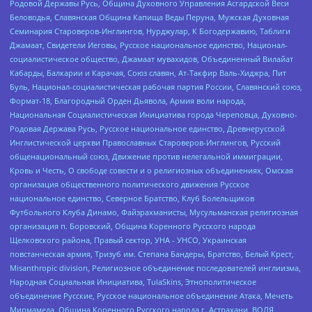
Родовой Державы Русь, Община Духовного Управления Асгардской Веси
Беловодья, Славянская Община Капища Веды Перуна, Мужская Духовная
Семинария Староверов-Инглингов, Нурджулар, К Богодержавию, Таблиги
Джамаат, Свидетели Иеговы, Русское национальное единство, Национал-
социалистическое общество, Джамаат мувахидов, Объединенный Вилайат
Кабарды, Балкарии и Карачая, Союз славян, Ат-Такфир Валь-Хиджра, Пит
Буль, Национал-социалистическая рабочая партия России, Славянский союз,
Формат-18, Благородный Орден Дьявола, Армия воли народа,
Национальная Социалистическая Инициатива города Череповца, Духовно-
Родовая Держава Русь, Русское национальное единство, Древнерусской
Инглистической церкви Православных Староверов-Инглингов, Русский
общенациональный союз, Движение против нелегальной иммиграции,
Кровь и Честь, О свободе совести и о религиозных объединениях, Омская
организация общественного политического движения Русское
национальное единство, Северное Братство, Клуб Болельщиков
Футбольного Клуба Динамо, Файзрахманисты, Мусульманская религиозная
организация п. Боровский, Община Коренного Русского народа
Щелковского района, Правый сектор, УНА - УНСО, Украинская
повстанческая армия, Тризуб им. Степана Бандеры, Братство, Белый Крест,
Misanthropic division, Религиозное объединение последователей инглиизма,
Народная Социальная Инициатива, TulaSkins, Этнополитическое
объединение Русские, Русское национальное объединение Атака, Мечеть
Мирмамеда, Община Коренного Русского народа г. Астрахани, ВОЛЯ,