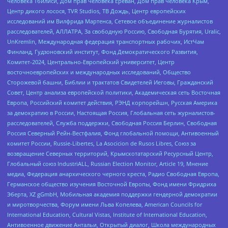
человека Тбилиси, Дом прав человека Ереван, Дом прав человека Крым,
Центр дикого лосося, TVR Studios, ТВ Дождь, Центр европейских
исследований им Вилфрида Мартенса, Сетевое объединение журналистов
расследователей, АЛЛАТРА, За свободную Россию, Свободная Бурятия, Uralic,
UnKremlin, Международная федерация транспортных рабочих, ИстЧам
Финланд, Гудзоновский институт, Фонд Демократического Развития,
Комитет-2024, Центрально-Европейский университет, Центр
восточноевропейских и международных исследований, Общество
Сторожевой башни, Библии и трактатов Свидетелей Иеговы, Гражданский
Совет, Центр анализа европейской политики, Академическая сеть Восточная
Европа, Российский комитет действия, РЭНД корпорейшн, Русская Америка
за демократию в России, Настоящая Россия, Глобальная сеть журналистов-
расследователей, Служба поддержки, Свободная Россия Берлин, Свободная
Россия Северный Рейн-Вестфалия, Фонд глобальной помощи, Антивоенный
комитет России, Russie-Libertes, La Asocicion de Rusos Libres, Союз за
возвращение Северных территорий, Крымскотатарский Ресурсный Центр,
Глобальный союз IndustriALL, Russian Election Monitor, Article 19, Мнение
медиа, Федерация анархического черного креста, Радио Свободная Европа,
Германское общество изучения Восточной Европы, Фонд имени Фридриха
Эберта, XZ gGmbH, Мобильная академия поддержки гендерной демократии
и миротворчества, Форум имени Льва Копелева, American Councils for
International Education, Cultural Vistas, Institute of International Education,
Антивоенное движение Антальи, Открытый диалог, Школа международных