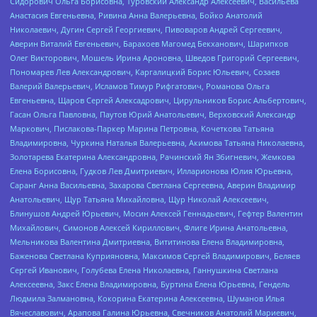
Сидорович Ольга Борисовна, Туровский Александр Алексеевич, Васильева
Анастасия Евгеньевна, Ривина Анна Валерьевна, Бойко Анатолий
Николаевич, Дугин Сергей Георгиевич, Пивоваров Андрей Сергеевич,
Аверин Виталий Евгеньевич, Барахоев Магомед Бекханович, Шарипков
Олег Викторович, Мошель Ирина Ароновна, Шведов Григорий Сергеевич,
Пономарев Лев Александрович, Каргалицкий Борис Юльевич, Созаев
Валерий Валерьевич, Исламов Тимур Рифгатович, Романова Ольга
Евгеньевна, Щаров Сергей Алексадрович, Цирульников Борис Альбертович,
Гасан Ольга Павловна, Паутов Юрий Анатольевич, Верховский Александр
Маркович, Пислакова-Паркер Марина Петровна, Кочеткова Татьяна
Владимировна, Чуркина Наталья Валерьевна, Акимова Татьяна Николаевна,
Золотарева Екатерина Александровна, Рачинский Ян Збигневич, Жемкова
Елена Борисовна, Гудков Лев Дмитриевич, Илларионова Юлия Юрьевна,
Саранг Анна Васильевна, Захарова Светлана Сергеевна, Аверин Владимир
Анатольевич, Щур Татьяна Михайловна, Щур Николай Алексеевич,
Блинушов Андрей Юрьевич, Мосин Алексей Геннадьевич, Гефтер Валентин
Михайлович, Симонов Алексей Кириллович, Флиге Ирина Анатольевна,
Мельникова Валентина Дмитриевна, Вититинова Елена Владимировна,
Баженова Светлана Куприяновна, Максимов Сергей Владимирович, Беляев
Сергей Иванович, Голубева Елена Николаевна, Ганнушкина Светлана
Алексеевна, Закс Елена Владимировна, Буртина Елена Юрьевна, Гендель
Людмила Залмановна, Кокорина Екатерина Алексеевна, Шуманов Илья
Вячеславович, Арапова Галина Юрьевна, Свечников Анатолий Мариевич,