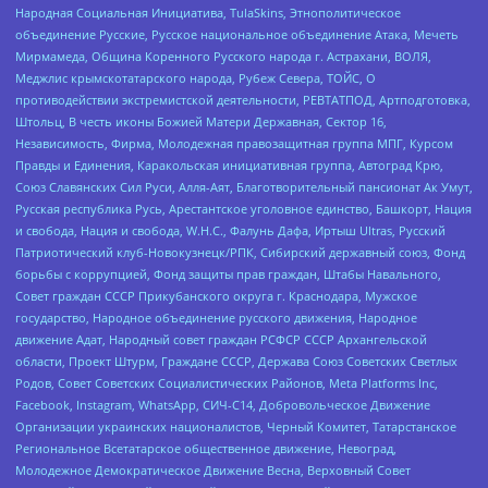
Народная Социальная Инициатива, TulaSkins, Этнополитическое
объединение Русские, Русское национальное объединение Атака, Мечеть
Мирмамеда, Община Коренного Русского народа г. Астрахани, ВОЛЯ,
Меджлис крымскотатарского народа, Рубеж Севера, ТОЙС, О
противодействии экстремистской деятельности, РЕВТАТПОД, Артподготовка,
Штольц, В честь иконы Божией Матери Державная, Сектор 16,
Независимость, Фирма, Молодежная правозащитная группа МПГ, Курсом
Правды и Единения, Каракольская инициативная группа, Автоград Крю,
Союз Славянских Сил Руси, Алля-Аят, Благотворительный пансионат Ак Умут,
Русская республика Русь, Арестантское уголовное единство, Башкорт, Нация
и свобода, Нация и свобода, W.H.С., Фалунь Дафа, Иртыш Ultras, Русский
Патриотический клуб-Новокузнецк/РПК, Сибирский державный союз, Фонд
борьбы с коррупцией, Фонд защиты прав граждан, Штабы Навального,
Совет граждан СССР Прикубанского округа г. Краснодара, Мужское
государство, Народное объединение русского движения, Народное
движение Адат, Народный совет граждан РСФСР СССР Архангельской
области, Проект Штурм, Граждане СССР, Держава Союз Советских Светлых
Родов, Совет Советских Социалистических Районов, Meta Platforms Inc,
Facebook, Instagram, WhatsApp, СИЧ-С14, Добровольческое Движение
Организации украинских националистов, Черный Комитет, Татарстанское
Региональное Всетатарское общественное движение, Невоград,
Молодежное Демократическое Движение Весна, Верховный Совет