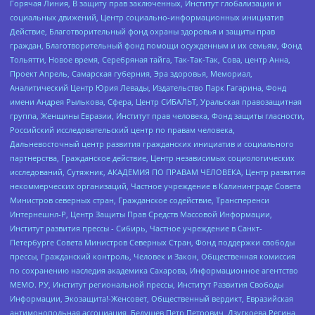
Горячая Линия, В защиту прав заключенных, Институт глобализации и
социальных движений, Центр социально-информационных инициатив
Действие, Благотворительный фонд охраны здоровья и защиты прав
граждан, Благотворительный фонд помощи осужденным и их семьям, Фонд
Тольятти, Новое время, Серебряная тайга, Так-Так-Так, Сова, центр Анна,
Проект Апрель, Самарская губерния, Эра здоровья, Мемориал,
Аналитический Центр Юрия Левады, Издательство Парк Гагарина, Фонд
имени Андрея Рылькова, Сфера, Центр СИБАЛЬТ, Уральская правозащитная
группа, Женщины Евразии, Институт прав человека, Фонд защиты гласности,
Российский исследовательский центр по правам человека,
Дальневосточный центр развития гражданских инициатив и социального
партнерства, Гражданское действие, Центр независимых социологических
исследований, Сутяжник, АКАДЕМИЯ ПО ПРАВАМ ЧЕЛОВЕКА, Центр развития
некоммерческих организаций, Частное учреждение в Калининграде Совета
Министров северных стран, Гражданское содействие, Трансперенси
Интернешнл-Р, Центр Защиты Прав Средств Массовой Информации,
Институт развития прессы - Сибирь, Частное учреждение в Санкт-
Петербурге Совета Министров Северных Стран, Фонд поддержки свободы
прессы, Гражданский контроль, Человек и Закон, Общественная комиссия
по сохранению наследия академика Сахарова, Информационное агентство
МЕМО. РУ, Институт региональной прессы, Институт Развития Свободы
Информации, Экозащита!-Женсовет, Общественный вердикт, Евразийская
антимонопольная ассоциация, Бедушев Петр Петрович, Дзугкоева Регина