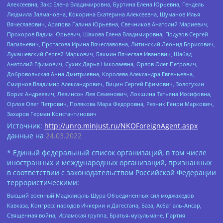
Алексеевна, Закс Елена Владимировна, Буртина Елена Юрьевна, Гендель
Людмила Залмановна, Кокорина Екатерина Алексеевна, Шуманов Илья
Вячеславович, Арапова Галина Юрьевна, Свечников Анатолий Мариевич,
Прохоров Вадим Юрьевич, Шахова Елена Владимировна, Подузов Сергей
Васильевич, Протасова Ирина Вячеславовна, Литинский Леонид Борисович,
Лукашевский Сергей Маркович, Бахмин Вячеслав Иванович, Шабад
Анатолий Ефимович, Сухих Дарья Николаевна, Орлов Олег Петрович,
Добровольская Анна Дмитриевна, Королева Александра Евгеньевна,
Смирнов Владимир Александрович, Вицин Сергей Ефимович, Золотухин
Борис Андреевич, Левинсон Лев Семенович, Локшина Татьяна Иосифовна,
Орлов Олег Петрович, Полякова Мара Федоровна, Резник Генри Маркович,
Захаров Герман Константинович
Источник:
http://unro.minjust.ru/NKOForeignAgent.aspx
данные на
24.03.2022
* Единый федеральный список организаций, в том числе
иностранных и международных организаций, признанных
в соответствии с законодательством Российской Федерации
террористическими:
Высший военный Маджлисуль Шура Объединенных сил моджахедов
Кавказа, Конгресс народов Ичкерии и Дагестана, База, Асбат аль-Ансар,
Священная война, Исламская группа, Братья-мусульмане, Партия