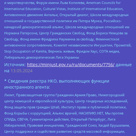
и миротворчества, Форум имени Льва Копелева, American Councils for
International Education, Cultural Vistas, Institute of International Education,
Антивоенное движение Антальи, Открытый диалог, Школа международных
отношений и государственной политики им Питера Мунка, Российско-
канадский демократический альянс, Школа международных отношений им
Нормана Патерсона, Центр Гражданских Свобод, Фонд Бориса Немцова за
Свободу, Фонд имени Фридриха Науманна за свободу, Феминистское
антивоенное сопротивление, Комитет независимости Ингушетии, Прометей,
Stop Occupation of Karelia, Вернись живым, Фридом Хаус, СОТА медиа,
Либерально-демократическая Лига Украины
Источник:
https://minjust.gov.ru/ru/documents/7756/
данные
на
13.05.2024
* Сведения реестра НКО, выполняющих функции
иностранного агента:
Лилит, Правозащитная группа Гражданин.Армия.Право, Нижегородский
центр немецкой и европейской культуры, Центр гендерных исследований,
Фонд защиты прав граждан Штаб, Институт права и публичной политики,
Фонд борьбы с коррупцией, Альянс врачей, НАСИЛИЮ.НЕТ, Мы против
СПИДа, СВЕЧА, Гуманитарное действие, Открытый Петербург, Лига
Избирателей, Правовая инициатива, Гражданский Союз, Хасдей Ерушалаим,
Центр поддержки и содействия развитию средств массовой информации,