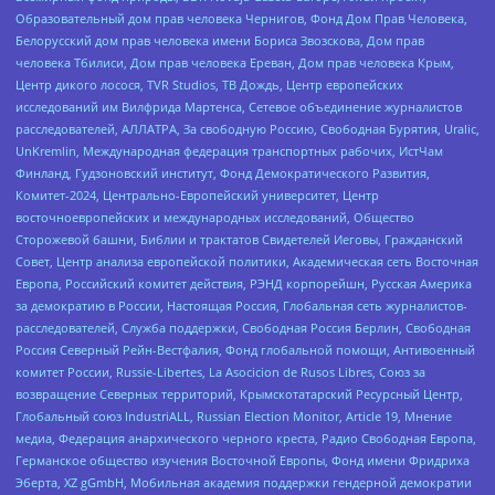
Образовательный дом прав человека Чернигов, Фонд Дом Прав Человека,
Белорусский дом прав человека имени Бориса Звозскова, Дом прав
человека Тбилиси, Дом прав человека Ереван, Дом прав человека Крым,
Центр дикого лосося, TVR Studios, ТВ Дождь, Центр европейских
исследований им Вилфрида Мартенса, Сетевое объединение журналистов
расследователей, АЛЛАТРА, За свободную Россию, Свободная Бурятия, Uralic,
UnKremlin, Международная федерация транспортных рабочих, ИстЧам
Финланд, Гудзоновский институт, Фонд Демократического Развития,
Комитет-2024, Центрально-Европейский университет, Центр
восточноевропейских и международных исследований, Общество
Сторожевой башни, Библии и трактатов Свидетелей Иеговы, Гражданский
Совет, Центр анализа европейской политики, Академическая сеть Восточная
Европа, Российский комитет действия, РЭНД корпорейшн, Русская Америка
за демократию в России, Настоящая Россия, Глобальная сеть журналистов-
расследователей, Служба поддержки, Свободная Россия Берлин, Свободная
Россия Северный Рейн-Вестфалия, Фонд глобальной помощи, Антивоенный
комитет России, Russie-Libertes, La Asocicion de Rusos Libres, Союз за
возвращение Северных территорий, Крымскотатарский Ресурсный Центр,
Глобальный союз IndustriALL, Russian Election Monitor, Article 19, Мнение
медиа, Федерация анархического черного креста, Радио Свободная Европа,
Германское общество изучения Восточной Европы, Фонд имени Фридриха
Эберта, XZ gGmbH, Мобильная академия поддержки гендерной демократии