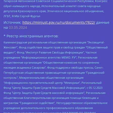
Татарской Автономной Советской Социалистической Республики, Конгресс
ойрат-калмыцкого народа, Исполнительный комитет совета народных
депутатов Красноярского края, Этническое национальное объединение,
ЛГБТ, Я.МЫ Сергей Фургал
Источник:
https://minjust.gov.ru/ru/documents/7822/
данные
на
03.05.2024
* Реестр иностранных агентов:
Калининградская региональная общественная организация "Экозащита!-Женсовет", Фонд содействия защите прав и свобод граждан "Общественный вердикт", Фонд "Институт Развития Свободы Информации", Частное учреждение "Информационное агентство МЕМО. РУ", Региональная общественная организация "Общественная комиссия по сохранению наследия академика Сахарова", Фонд поддержки свободы прессы, Санкт-Петербургская общественная правозащитная организация "Гражданский контроль", Межрегиональная общественная организация "Информационно-просветительский центр "Мемориал", Региональный Фонд "Центр Защиты Прав Средств Массовой Информации", с 05.12.2023 Фонд "Центр Защиты Прав Средств массовой информации", Региональная общественная благотворительная организация помощи беженцам и мигрантам "Гражданское содействие", Негосударственное образовательное учреждение дополнительного профессионального образования (повышение квалификации) специалистов "АКАДЕМИЯ ПО ПРАВАМ ЧЕЛОВЕКА", Свердловская региональная общественная организация "Сутяжник", Автономная некоммерческая организация "Центр независимых социологических исследований", Союз общественных объединений "Российский исследовательский центр по правам человека", Региональное общественное учреждение научно-информационный центр "МЕМОРИАЛ", Некоммерческая организация "Фонд защиты гласности", Автономная некоммерческая организация "Институт прав человека", Городская общественная организация "Екатеринбургское общество "МЕМОРИАЛ", Городская общественная организация "Рязанское историко-просветительское и правозащитное общество "Мемориал" (Рязанский Мемориал), Челябинский региональный орган общественной самодеятельности – женское общественное объединение "Женщины Евразии", Челябинский региональный орган общественной самодеятельности "Уральская правозащитная группа", Фонд содействия защите здоровья и социальной справедливости имени Андрея Рылькова, Автономная Некоммерческая Организация "Аналитический Центр Юрия Левады", Автономная некоммерческая организация социальной поддержки населения "Проект Апрель", Региональная общественная организация помощи женщинам и детям, находящимся в кризисной ситуации "Информационно-методический центр "Анна", Фонд содействия развитию массовых коммуникаций и правовому просвещению "Так-так-Так", Фонд содействия устойчивому развитию "Серебряная тайга", Свердловский региональный общественный фонд социальных проектов "Новое время", "Idel.Реалии", Кавказ.Реалии, Крым.Реалии, Телеканал Настоящее Время, Татаро-башкирская служба Радио Свобода (Azatliq Radiosi), Радио Свободная Европа/Радио Свобода (PCE/PC), "Сибирь.Реалии", "Фактограф", Благотворительный фонд помощи осужденным и их семьям, Автономная некоммерческая организация "Институт глобализации и социальных движений", Фонд "В защиту прав заключенных", Частное учреждение "Центр поддержки и содействия развитию средств массовой информации", Пензенский региональный общественный благотворительный фонд "Гражданский союз", "Север.Реалии", Некоммерческая организация Фонд "Правовая инициатива", Общество с ограниченной ответственностью "Радио Свободная Европа/Радио Свобода", Чешское информационное агентство "MEDIUM-ORIENT", Красноярская региональная общественная организация "Мы против СПИДа", Камалягин Денис Николаевич, Маркелов Сергей Евгеньевич, Пономарев Лев Александрович, Савицкая Людмила Алексеевна, Автономная некоммерческая организация "Центр по работе с проблемой насилия "НАСИЛИЮ.НЕТ", Межрегиональный профессиональный союз работников здравоохранения "Альянс врачей", Юридическое лицо, зарегистрированное в Латвийской Республике, SIA "Medusa Project" (регистрационный номер 40103797863, дата регистрации 10.06.2014), Некоммерческая организация "Фонд по борьбе с коррупцией", Автономная некоммерческая организация "Институт права и публичной политики", Баданин Роман Сергеевич, Гликин Максим Александрович, Железнова Мария Михайловна, Лукьянова Юлия Сергеевна, Маетная Елизавета Витальевна, Маняхин Петр Борисович, Чуракова Ольга Владимировна, Ярош Юлия Петровна, Юридическое лицо "The Insider SIA", зарегистрированное в Риге, Латвийская Республика (дата регистрации 26.06.2015), являющееся администратором доменного имени интернет-издания "The Insider SIA", https://theins.ru, Постернак Алексей Евгеньевич, Рубин Михаил Аркадьевич, Анин Роман Александрович, Юридическое лицо Istories fonds, зарегистрированное в Латвийской Республике (регистрационный номер 50008295751, дата регистрации 24.02.2020), Великовский Дмитрий Александрович, Долинина Ирина Николаевна, Мароховская Алеся Алексеевна, Шлейнов Роман Юрьевич, Шмагун Олеся Валентиновна, Общество с ограниченной ответственностью "Альтаир 2021", Общество с ограниченной ответственностью "Вега 2021", Общество с ограниченной ответственностью "Главный редактор 2021", Общество с ограниченной ответственностью "Ромашки монолит", Важенков Артем Валерьевич, Ивановская областная общественная организация "Центр гендерных исследований", Гурман Юрий Альбертович, Медиапроект "ОВД-Инфо", Егоров Владимир Владимирович, Жилинский Владимир Александрович, Общество с ограниченной ответственностью "ЗП", Иванова София Юрьевна, Карезина Инна Павловна, Кильтау Екатерина Викторовна, Петров Алексей Викторович, Пискунов Сергей Евгеньевич, Смирнов Сергей Сергеевич, Тихонов Михаил Сергеевич, Общество с ограниченной ответственностью "ЖУРНАЛИСТ-ИНОСТРАННЫЙ АГЕНТ", Арапова Галина Юрьевна, Вольтская Татьяна Анатольевна, Американская компания "Mason G.E.S. Anonymous Foundation" (США), являющаяся владельцем интернет-издания https://mnews.world/, Компания "Stichting Bellingcat", зарегистрированная в Нидерландах (дата регистрации 11.07.2018), Захаров Андрей Вячеславович, Клепиковская Екатерина Дмитриевна, Общество с ограниченной ответственностью "МЕМО", Перл Роман Александрович, Симонов Евгений Алексеевич, Соловьева Елена Анатольевна, Сотников Даниил Владимирович, Сурначева Елизавета Дмитриевна, Автономная некоммерческая организация по защите прав человека и информированию населения "Якутия – Наше Мнение", Общество с ограниченной ответственностью "Москоу диджитал медиа", с 26.01.2023 Общество с ограниченной ответственностью "Чайка Белые сады", Ветошкина Валерия Валерьевна, Заговора Максим Александрович, Межрегиональное общественное движение "Российская ЛГБТ - сеть", Оленичев Максим Владимирович, Павлов Иван Юрьевич, Скворцова Елена Сергеевна, Общество с ограниченной ответственностью "Как бы инагент", Кочетков Игорь Викторович, Общество с ограниченной ответственностью "Честные выборы", Еланчик Олег Александрович, Общество с ограниченной ответственностью "Нобелевский призыв", Гималова Регина Эмилевна, Григорьев Андрей Валерьевич, Григорьева Алина Александровна, Ассоциация по содействию защите прав призывников, альтернативнослужащих и военнослужащих "Правозащитная группа "Гражданин.Армия.Право", Хисамова Регина Фаритовна, Автономная некоммерческая организация по реализации социально-правовых программ "Лилит", Дальневосточное общественное движение "Маяк", Санкт-Петербургская ЛГБТ-инициативная группа "Выход", Инициативная группа ЛГБТ+ "Реверс", Алексеев Андрей Викторович, Бекбулатова Таисия Львовна, Беляев Иван Михайлович, Владыкина Елена Сергеевна, Гельман Марат Александрович, Никульшина Вероника Юрьевна, Толоконникова Надежда Андреевна, Шендерович Виктор Анатольевич, Общество с ограниченной ответственностью "Данное сообщение", Общество с ограниченной ответственностью Издательский дом "Новая глава", Айнбиндер Александра Александровна, Московский комьюнити-центр для ЛГБТ+инициатив, Благотворительный фонд развития филантропии, Deutsche Welle (Германия, Kurt-Schumacher-Strasse 3, 53113 Bonn), Борзунова Мария Михайловна, Воробьев Виктор Викторович, Голубева Анна Львовна, Константинова Алла Михайловна, Малкова Ирина Владимировна, Мурадов Мурад Абдулгалимович, Осетинская Елизавета Николаевна, Понасенков Евгений Николаевич, Ганапольский Матвей Юрьевич, Киселев Евгений Алексеевич, Борухович Ирина Григорьевна, Дремин Иван Тимофеевич, Дубровский Дмитрий Викторович, Красноярская региональная общественная организация поддержки и развития альтернативных образовательных технологий и межкультурных коммуникаций "ИНТЕРРА", Маяковская Екатерина Алексеевна, Фейгин Марк Захарович, Филимонов Андрей Викторович, Дзугкоева Регина Николаевна, Доброхотов Роман Александрович, Дудь Юрий Александрович, Елкин Сергей Владимирович, Кругликов Кирилл Игоревич, Сабунаева Мария Леонидовна, Семенов Алексей Владимирович, Шаинян Карен Багратович, Шульман Екатерина Михайловна, Асафьев Артур Валерьевич, Вахштайн Виктор Семенович, Венедиктов Алексей Алексеевич, Лушникова Екатерина Евгеньевна, Волков Леонид Михайлович, Невзоров Александр Глебович, Пархоменко Сергей Борисович, Сироткин Ярослав Николаевич, Кара-Мурза Владимир Владимирович, Баранова Наталья Владимировна, Гозман Леонид Яковлевич, Кагарлицкий Борис Юльевич, Климарев Михаил Валерьевич, Милов Владимир Станиславович, Автономная некоммерческая организация Краснодарский центр современного искусства "Типография", Моргенштерн Алишер Тагирович, Соболь Любовь Эдуардовна, Общество с ограниченной ответственностью "ЛИЗА НОРМ", Каспаров Гарри Кимович, Ходорковский Михаил Борисович, Общество с ограниченной ответственностью "Апрельские тезисы", Данилович Ирина Брониславовна, Кашин Олег Владимирович, Петров Николай Владимирович, Пивоваров Алексей Владимирович, Соколов Михаил Владимирович, Цветкова Юлия Владимировна, Чичваркин Евгений Александрович, Комитет против пыток/Команда против пыток, Общество с ограниченной ответственностью "Первый научный", Общество с ограниченной ответственностью "Вертолет и ко", Белоцерковская Вероника Борисовна, Кац Максим Евгеньевич, Лазарева Татьяна Юрьевна, Шаведдинов Руслан Табризович, Яшин Илья Валерьевич, Общество с ограниченной ответственностью "Иноагент ААВ", Алешковский Дмитрий Петрович, Альбац Евгения Марковна, Быков Дмитрий Львович, Галямина Юлия Евгеньевна, Лойко Сергей Леонидович, Мартынов Кирилл Константинович, Медведев Сергей Александрович, Крашенинников Федор Геннадиевич, Гордеева Катерина Вл