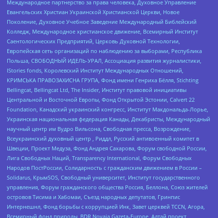
Международное партнерство за права человека, Духовное Управление
Евангельских Христиан Украинской Христианской Церкви, Новое
Поколение, Духовное Учебное Заведение Международный Библейский
Колледж, Международное христианское движение, Всемирный Институт
Саентологических Предприятий, Церковь Духовной Технологии,
Европейская сеть организаций по наблюдению за выборами, Республика
Польша, СВОБОДНЫЙ ИДЕЛЬ-УРАЛ, Ассоциация развития журналистики,
IStories fonds, Королевский Институт Международных Отношений,
КРИМСЬКА ПРАВОЗАХИСНА ГРУПА, Фонд имени Генриха Бёлля, Stichting
Bellingcat, Bellingcat Ltd, The Insider, Институт правовой инициативы
Центральной и Восточной Европы, Фонд Открытой Эстонии, Calvert 22
Foundation, Канадский украинский конгресс, Институт Макдональда-Лорье,
Украинская национальная федерация Канады, Декабристы, Международный
научный центр им Вудро Вильсона, Свободная пресса, Возрождение,
Всеукраинский духовный центр , Риддл, Русский антивоенный комитет в
Швеции, Проект Медуза, Фонд Андрея Сахарова, Форум свободной России,
Лига Свободных Наций, Transparеncy International, Форум Свободных
Народов ПостРоссии, Солидарность с гражданским движением в России –
Solidarus, КрымSOS, Свободный университет, Институт государственного
управления, Форум гражданского общества Россия, Беллона, Союз жителей
островов Тисима и Хабомаи, Съезд народных депутатов, Гринпис
Интернешнл, Фонд борьбы с коррупцией Инк, Завет церквей TCCN, Агора,
Всемирный фонд природы, BDR Novaja Gazeta-Europe, Алтай проект,