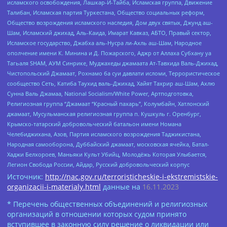
исламского освобождения, Лашкар-И-Тайба, Исламская группа, Движение
Талибан, Исламская партия Туркестана, Общество социальных реформ,
Общество возрождения исламского наследия, Дом двух святых, Джунд аш-
Шам, Исламский джихад, Аль-Каида, Имарат Кавказ, АБТО, Правый сектор,
Исламское государство, Джабха аль-Нусра ли-Ахль аш-Шам, Народное
ополчение имени К. Минина и Д. Пожарского, Аджр от Аллаха Субхану уа
Тагьаля SHAM, АУМ Синрике, Муджахеды джамаата Ат-Тавхида Валь-Джихад,
Чистопольский Джамаат, Рохнамо ба суи давлати исломи, Террористическое
сообщество Сеть, Катиба Таухид валь-Джихад, Хайят Тахрир аш-Шам, Ахлю
Сунна Валь Джамаа, National Socialism/White Power, Артподготовка,
Религиозная группа “Джамаат “Красный пахарь”, Колумбайн, Хатлонский
джамаат, Мусульманская религиозная группа п. Кушкуль г. Оренбург,
Крымско-татарский добровольческий батальон имени Номана
Челебиджихана, Азов, Партия исламского возрождения Таджикистана,
Народная самооборона, Дуббайский джамаат, московская ячейка, Батал-
Хаджи Белхороев, Маньяки Культ Убийц, Молодёжь Которая Улыбается,
Легион Свобода России, Айдар, Русский добровольческий корпус
Источник:
http://nac.gov.ru/terroristicheskie-i-ekstremistskie-
organizacii-i-materialy.html
данные на
16.11.2023
* Перечень общественных объединений и религиозных
организаций в отношении которых судом принято
вступившее в законную силу решение о ликвидации или