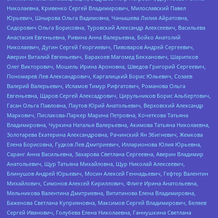
Николаевна, Кривенко Сергей Владимирович, Милославский Павел
Юрьевич, Шнырова Ольга Вадимовна, Чанышева Лилия Айратовна,
Сидорович Ольга Борисовна, Туровский Александр Алексеевич, Васильева
Анастасия Евгеньевна, Ривина Анна Валерьевна, Бойко Анатолий
Николаевич, Дугин Сергей Георгиевич, Пивоваров Андрей Сергеевич,
Аверин Виталий Евгеньевич, Барахоев Магомед Бекханович, Шарипков
Олег Викторович, Мошель Ирина Ароновна, Шведов Григорий Сергеевич,
Пономарев Лев Александрович, Каргалицкий Борис Юльевич, Созаев
Валерий Валерьевич, Исламов Тимур Рифгатович, Романова Ольга
Евгеньевна, Щаров Сергей Алексадрович, Цирульников Борис Альбертович,
Гасан Ольга Павловна, Паутов Юрий Анатольевич, Верховский Александр
Маркович, Пислакова-Паркер Марина Петровна, Кочеткова Татьяна
Владимировна, Чуркина Наталья Валерьевна, Акимова Татьяна Николаевна,
Золотарева Екатерина Александровна, Рачинский Ян Збигневич, Жемкова
Елена Борисовна, Гудков Лев Дмитриевич, Илларионова Юлия Юрьевна,
Саранг Анна Васильевна, Захарова Светлана Сергеевна, Аверин Владимир
Анатольевич, Щур Татьяна Михайловна, Щур Николай Алексеевич,
Блинушов Андрей Юрьевич, Мосин Алексей Геннадьевич, Гефтер Валентин
Михайлович, Симонов Алексей Кириллович, Флиге Ирина Анатольевна,
Мельникова Валентина Дмитриевна, Вититинова Елена Владимировна,
Баженова Светлана Куприяновна, Максимов Сергей Владимирович, Беляев
Сергей Иванович, Голубева Елена Николаевна, Ганнушкина Светлана