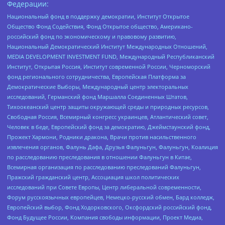
Федерации:
Национальный фонд в поддержку демократии, Институт Открытое
Общество Фонд Содействия, Фонд Открытое общество, Американо-
российский фонд по экономическому и правовому развитию,
Национальный Демократический Институт Международных Отношений,
MEDIA DEVELOPMENT INVESTMENT FUND, Международный Республиканский
Институт, Открытая Россия, Институт современной России, Черноморский
фонд регионального сотрудничества, Европейская Платформа за
Демократические Выборы, Международный центр электоральных
исследований, Германский фонд Маршалла Соединенных Штатов,
Тихоокеанский центр защиты окружающей среды и природных ресурсов,
Свободная Россия, Всемирный конгресс украинцев, Атлантический совет,
Человек в беде, Европейский фонд за демократию, Джеймстаунский фонд,
Прожект Хармони, Родники дракона, Врачи против насильственного
извлечения органов, Фалунь Дафа, Друзья Фалуньгун, Фалуньгун, Коалиция
по расследованию преследования в отношении Фалуньгун в Китае,
Всемирная организация по расследованию преследований Фалуньгун,
Пражский гражданский центр, Ассоциация школ политических
исследований при Совете Европы, Центр либеральной современности,
Форум русскоязычных европейцев, Немецко-русский обмен, Бард колледж,
Европейский выбор, Фонд Ходорковского, Оксфордский российский фонд,
Фонд Будущее России, Компания свободы информации, Проект Медиа,