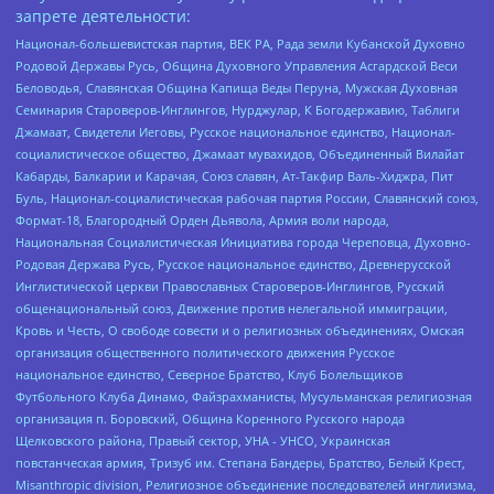
запрете деятельности:
Национал-большевистская партия, ВЕК РА, Рада земли Кубанской Духовно
Родовой Державы Русь, Община Духовного Управления Асгардской Веси
Беловодья, Славянская Община Капища Веды Перуна, Мужская Духовная
Семинария Староверов-Инглингов, Нурджулар, К Богодержавию, Таблиги
Джамаат, Свидетели Иеговы, Русское национальное единство, Национал-
социалистическое общество, Джамаат мувахидов, Объединенный Вилайат
Кабарды, Балкарии и Карачая, Союз славян, Ат-Такфир Валь-Хиджра, Пит
Буль, Национал-социалистическая рабочая партия России, Славянский союз,
Формат-18, Благородный Орден Дьявола, Армия воли народа,
Национальная Социалистическая Инициатива города Череповца, Духовно-
Родовая Держава Русь, Русское национальное единство, Древнерусской
Инглистической церкви Православных Староверов-Инглингов, Русский
общенациональный союз, Движение против нелегальной иммиграции,
Кровь и Честь, О свободе совести и о религиозных объединениях, Омская
организация общественного политического движения Русское
национальное единство, Северное Братство, Клуб Болельщиков
Футбольного Клуба Динамо, Файзрахманисты, Мусульманская религиозная
организация п. Боровский, Община Коренного Русского народа
Щелковского района, Правый сектор, УНА - УНСО, Украинская
повстанческая армия, Тризуб им. Степана Бандеры, Братство, Белый Крест,
Misanthropic division, Религиозное объединение последователей инглиизма,