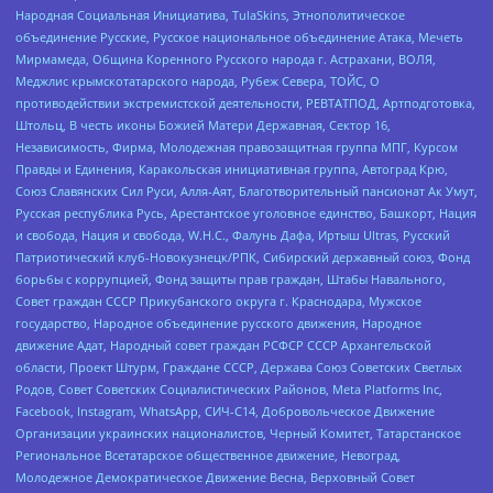
Народная Социальная Инициатива, TulaSkins, Этнополитическое
объединение Русские, Русское национальное объединение Атака, Мечеть
Мирмамеда, Община Коренного Русского народа г. Астрахани, ВОЛЯ,
Меджлис крымскотатарского народа, Рубеж Севера, ТОЙС, О
противодействии экстремистской деятельности, РЕВТАТПОД, Артподготовка,
Штольц, В честь иконы Божией Матери Державная, Сектор 16,
Независимость, Фирма, Молодежная правозащитная группа МПГ, Курсом
Правды и Единения, Каракольская инициативная группа, Автоград Крю,
Союз Славянских Сил Руси, Алля-Аят, Благотворительный пансионат Ак Умут,
Русская республика Русь, Арестантское уголовное единство, Башкорт, Нация
и свобода, Нация и свобода, W.H.С., Фалунь Дафа, Иртыш Ultras, Русский
Патриотический клуб-Новокузнецк/РПК, Сибирский державный союз, Фонд
борьбы с коррупцией, Фонд защиты прав граждан, Штабы Навального,
Совет граждан СССР Прикубанского округа г. Краснодара, Мужское
государство, Народное объединение русского движения, Народное
движение Адат, Народный совет граждан РСФСР СССР Архангельской
области, Проект Штурм, Граждане СССР, Держава Союз Советских Светлых
Родов, Совет Советских Социалистических Районов, Meta Platforms Inc,
Facebook, Instagram, WhatsApp, СИЧ-С14, Добровольческое Движение
Организации украинских националистов, Черный Комитет, Татарстанское
Региональное Всетатарское общественное движение, Невоград,
Молодежное Демократическое Движение Весна, Верховный Совет