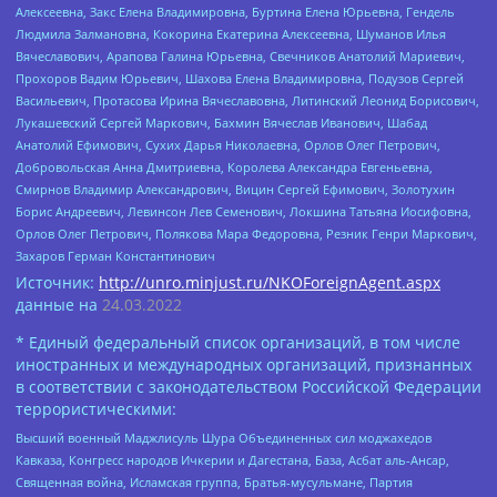
Алексеевна, Закс Елена Владимировна, Буртина Елена Юрьевна, Гендель
Людмила Залмановна, Кокорина Екатерина Алексеевна, Шуманов Илья
Вячеславович, Арапова Галина Юрьевна, Свечников Анатолий Мариевич,
Прохоров Вадим Юрьевич, Шахова Елена Владимировна, Подузов Сергей
Васильевич, Протасова Ирина Вячеславовна, Литинский Леонид Борисович,
Лукашевский Сергей Маркович, Бахмин Вячеслав Иванович, Шабад
Анатолий Ефимович, Сухих Дарья Николаевна, Орлов Олег Петрович,
Добровольская Анна Дмитриевна, Королева Александра Евгеньевна,
Смирнов Владимир Александрович, Вицин Сергей Ефимович, Золотухин
Борис Андреевич, Левинсон Лев Семенович, Локшина Татьяна Иосифовна,
Орлов Олег Петрович, Полякова Мара Федоровна, Резник Генри Маркович,
Захаров Герман Константинович
Источник:
http://unro.minjust.ru/NKOForeignAgent.aspx
данные на
24.03.2022
* Единый федеральный список организаций, в том числе
иностранных и международных организаций, признанных
в соответствии с законодательством Российской Федерации
террористическими:
Высший военный Маджлисуль Шура Объединенных сил моджахедов
Кавказа, Конгресс народов Ичкерии и Дагестана, База, Асбат аль-Ансар,
Священная война, Исламская группа, Братья-мусульмане, Партия