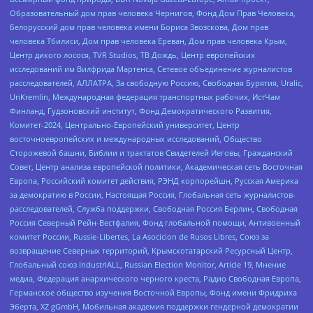
Образовательный дом прав человека Чернигов, Фонд Дом Прав Человека,
Белорусский дом прав человека имени Бориса Звозскова, Дом прав
человека Тбилиси, Дом прав человека Ереван, Дом прав человека Крым,
Центр дикого лосося, TVR Studios, ТВ Дождь, Центр европейских
исследований им Вилфрида Мартенса, Сетевое объединение журналистов
расследователей, АЛЛАТРА, За свободную Россию, Свободная Бурятия, Uralic,
UnKremlin, Международная федерация транспортных рабочих, ИстЧам
Финланд, Гудзоновский институт, Фонд Демократического Развития,
Комитет-2024, Центрально-Европейский университет, Центр
восточноевропейских и международных исследований, Общество
Сторожевой башни, Библии и трактатов Свидетелей Иеговы, Гражданский
Совет, Центр анализа европейской политики, Академическая сеть Восточная
Европа, Российский комитет действия, РЭНД корпорейшн, Русская Америка
за демократию в России, Настоящая Россия, Глобальная сеть журналистов-
расследователей, Служба поддержки, Свободная Россия Берлин, Свободная
Россия Северный Рейн-Вестфалия, Фонд глобальной помощи, Антивоенный
комитет России, Russie-Libertes, La Asocicion de Rusos Libres, Союз за
возвращение Северных территорий, Крымскотатарский Ресурсный Центр,
Глобальный союз IndustriALL, Russian Election Monitor, Article 19, Мнение
медиа, Федерация анархического черного креста, Радио Свободная Европа,
Германское общество изучения Восточной Европы, Фонд имени Фридриха
Эберта, XZ gGmbH, Мобильная академия поддержки гендерной демократии