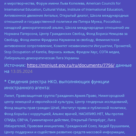
и миротворчества, Форум имени Льва Копелева, American Councils for
International Education, Cultural Vistas, Institute of International Education,
Антивоенное движение Антальи, Открытый диалог, Школа международных
отношений и государственной политики им Питера Мунка, Российско-
канадский демократический альянс, Школа международных отношений им
Нормана Патерсона, Центр Гражданских Свобод, Фонд Бориса Немцова за
Свободу, Фонд имени Фридриха Науманна за свободу, Феминистское
антивоенное сопротивление, Комитет независимости Ингушетии, Прометей,
Stop Occupation of Karelia, Вернись живым, Фридом Хаус, СОТА медиа,
Либерально-демократическая Лига Украины
Источник:
https://minjust.gov.ru/ru/documents/7756/
данные
на
13.05.2024
* Сведения реестра НКО, выполняющих функции
иностранного агента:
Лилит, Правозащитная группа Гражданин.Армия.Право, Нижегородский
центр немецкой и европейской культуры, Центр гендерных исследований,
Фонд защиты прав граждан Штаб, Институт права и публичной политики,
Фонд борьбы с коррупцией, Альянс врачей, НАСИЛИЮ.НЕТ, Мы против
СПИДа, СВЕЧА, Гуманитарное действие, Открытый Петербург, Лига
Избирателей, Правовая инициатива, Гражданский Союз, Хасдей Ерушалаим,
Центр поддержки и содействия развитию средств массовой информации,