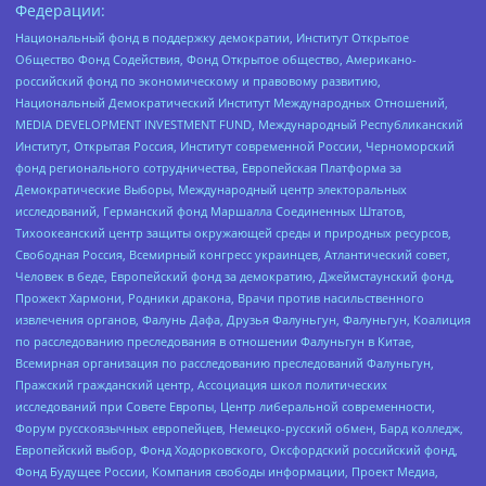
Федерации:
Национальный фонд в поддержку демократии, Институт Открытое
Общество Фонд Содействия, Фонд Открытое общество, Американо-
российский фонд по экономическому и правовому развитию,
Национальный Демократический Институт Международных Отношений,
MEDIA DEVELOPMENT INVESTMENT FUND, Международный Республиканский
Институт, Открытая Россия, Институт современной России, Черноморский
фонд регионального сотрудничества, Европейская Платформа за
Демократические Выборы, Международный центр электоральных
исследований, Германский фонд Маршалла Соединенных Штатов,
Тихоокеанский центр защиты окружающей среды и природных ресурсов,
Свободная Россия, Всемирный конгресс украинцев, Атлантический совет,
Человек в беде, Европейский фонд за демократию, Джеймстаунский фонд,
Прожект Хармони, Родники дракона, Врачи против насильственного
извлечения органов, Фалунь Дафа, Друзья Фалуньгун, Фалуньгун, Коалиция
по расследованию преследования в отношении Фалуньгун в Китае,
Всемирная организация по расследованию преследований Фалуньгун,
Пражский гражданский центр, Ассоциация школ политических
исследований при Совете Европы, Центр либеральной современности,
Форум русскоязычных европейцев, Немецко-русский обмен, Бард колледж,
Европейский выбор, Фонд Ходорковского, Оксфордский российский фонд,
Фонд Будущее России, Компания свободы информации, Проект Медиа,