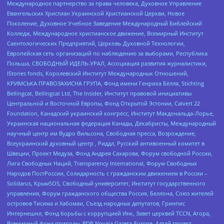
Международное партнерство за права человека, Духовное Управление
Евангельских Христиан Украинской Христианской Церкви, Новое
Поколение, Духовное Учебное Заведение Международный Библейский
Колледж, Международное христианское движение, Всемирный Институт
Саентологических Предприятий, Церковь Духовной Технологии,
Европейская сеть организаций по наблюдению за выборами, Республика
Польша, СВОБОДНЫЙ ИДЕЛЬ-УРАЛ, Ассоциация развития журналистики,
IStories fonds, Королевский Институт Международных Отношений,
КРИМСЬКА ПРАВОЗАХИСНА ГРУПА, Фонд имени Генриха Бёлля, Stichting
Bellingcat, Bellingcat Ltd, The Insider, Институт правовой инициативы
Центральной и Восточной Европы, Фонд Открытой Эстонии, Calvert 22
Foundation, Канадский украинский конгресс, Институт Макдональда-Лорье,
Украинская национальная федерация Канады, Декабристы, Международный
научный центр им Вудро Вильсона, Свободная пресса, Возрождение,
Всеукраинский духовный центр , Риддл, Русский антивоенный комитет в
Швеции, Проект Медуза, Фонд Андрея Сахарова, Форум свободной России,
Лига Свободных Наций, Transparеncy International, Форум Свободных
Народов ПостРоссии, Солидарность с гражданским движением в России –
Solidarus, КрымSOS, Свободный университет, Институт государственного
управления, Форум гражданского общества Россия, Беллона, Союз жителей
островов Тисима и Хабомаи, Съезд народных депутатов, Гринпис
Интернешнл, Фонд борьбы с коррупцией Инк, Завет церквей TCCN, Агора,
Всемирный фонд природы, BDR Novaja Gazeta-Europe, Алтай проект,