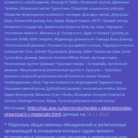
исламского освобождения, Лашкар-И-Тайба, Исламская группа, Движение
Талибан, Исламская партия Туркестана, Общество социальных реформ,
Общество возрождения исламского наследия, Дом двух святых, Джунд аш-
Шам, Исламский джихад, Аль-Каида, Имарат Кавказ, АБТО, Правый сектор,
Исламское государство, Джабха аль-Нусра ли-Ахль аш-Шам, Народное
ополчение имени К. Минина и Д. Пожарского, Аджр от Аллаха Субхану уа
Тагьаля SHAM, АУМ Синрике, Муджахеды джамаата Ат-Тавхида Валь-Джихад,
Чистопольский Джамаат, Рохнамо ба суи давлати исломи, Террористическое
сообщество Сеть, Катиба Таухид валь-Джихад, Хайят Тахрир аш-Шам, Ахлю
Сунна Валь Джамаа, National Socialism/White Power, Артподготовка,
Религиозная группа “Джамаат “Красный пахарь”, Колумбайн, Хатлонский
джамаат, Мусульманская религиозная группа п. Кушкуль г. Оренбург,
Крымско-татарский добровольческий батальон имени Номана
Челебиджихана, Азов, Партия исламского возрождения Таджикистана,
Народная самооборона, Дуббайский джамаат, московская ячейка, Батал-
Хаджи Белхороев, Маньяки Культ Убийц, Молодёжь Которая Улыбается,
Легион Свобода России, Айдар, Русский добровольческий корпус
Источник:
http://nac.gov.ru/terroristicheskie-i-ekstremistskie-
organizacii-i-materialy.html
данные на
16.11.2023
* Перечень общественных объединений и религиозных
организаций в отношении которых судом принято
вступившее в законную силу решение о ликвидации или