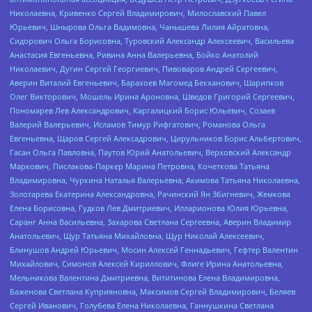
Николаевна, Кривенко Сергей Владимирович, Милославский Павел
Юрьевич, Шнырова Ольга Вадимовна, Чанышева Лилия Айратовна,
Сидорович Ольга Борисовна, Туровский Александр Алексеевич, Васильева
Анастасия Евгеньевна, Ривина Анна Валерьевна, Бойко Анатолий
Николаевич, Дугин Сергей Георгиевич, Пивоваров Андрей Сергеевич,
Аверин Виталий Евгеньевич, Барахоев Магомед Бекханович, Шарипков
Олег Викторович, Мошель Ирина Ароновна, Шведов Григорий Сергеевич,
Пономарев Лев Александрович, Каргалицкий Борис Юльевич, Созаев
Валерий Валерьевич, Исламов Тимур Рифгатович, Романова Ольга
Евгеньевна, Щаров Сергей Алексадрович, Цирульников Борис Альбертович,
Гасан Ольга Павловна, Паутов Юрий Анатольевич, Верховский Александр
Маркович, Пислакова-Паркер Марина Петровна, Кочеткова Татьяна
Владимировна, Чуркина Наталья Валерьевна, Акимова Татьяна Николаевна,
Золотарева Екатерина Александровна, Рачинский Ян Збигневич, Жемкова
Елена Борисовна, Гудков Лев Дмитриевич, Илларионова Юлия Юрьевна,
Саранг Анна Васильевна, Захарова Светлана Сергеевна, Аверин Владимир
Анатольевич, Щур Татьяна Михайловна, Щур Николай Алексеевич,
Блинушов Андрей Юрьевич, Мосин Алексей Геннадьевич, Гефтер Валентин
Михайлович, Симонов Алексей Кириллович, Флиге Ирина Анатольевна,
Мельникова Валентина Дмитриевна, Вититинова Елена Владимировна,
Баженова Светлана Куприяновна, Максимов Сергей Владимирович, Беляев
Сергей Иванович, Голубева Елена Николаевна, Ганнушкина Светлана