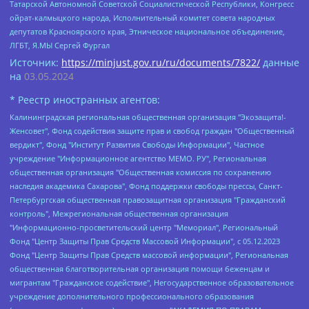
Татарской Автономной Советской Социалистической Республики, Конгресс
ойрат-калмыцкого народа, Исполнительный комитет совета народных
депутатов Красноярского края, Этническое национальное объединение,
ЛГБТ, Я.МЫ Сергей Фургал
Источник:
https://minjust.gov.ru/ru/documents/7822/
данные
на
03.05.2024
* Реестр иностранных агентов:
Калининградская региональная общественная организация "Экозащита!-Женсовет", Фонд содействия защите прав и свобод граждан "Общественный вердикт", Фонд "Институт Развития Свободы Информации", Частное учреждение "Информационное агентство МЕМО. РУ", Региональная общественная организация "Общественная комиссия по сохранению наследия академика Сахарова", Фонд поддержки свободы прессы, Санкт-Петербургская общественная правозащитная организация "Гражданский контроль", Межрегиональная общественная организация "Информационно-просветительский центр "Мемориал", Региональный Фонд "Центр Защиты Прав Средств Массовой Информации", с 05.12.2023 Фонд "Центр Защиты Прав Средств массовой информации", Региональная общественная благотворительная организация помощи беженцам и мигрантам "Гражданское содействие", Негосударственное образовательное учреждение дополнительного профессионального образования (повышение квалификации) специалистов "АКАДЕМИЯ ПО ПРАВАМ ЧЕЛОВЕКА", Свердловская региональная общественная организация "Сутяжник", Автономная некоммерческая организация "Центр независимых социологических исследований", Союз общественных объединений "Российский исследовательский центр по правам человека", Региональное общественное учреждение научно-информационный центр "МЕМОРИАЛ", Некоммерческая организация "Фонд защиты гласности", Автономная некоммерческая организация "Институт прав человека", Городская общественная организация "Екатеринбургское общество "МЕМОРИАЛ", Городская общественная организация "Рязанское историко-просветительское и правозащитное общество "Мемориал" (Рязанский Мемориал), Челябинский региональный орган общественной самодеятельности – женское общественное объединение "Женщины Евразии", Челябинский региональный орган общественной самодеятельности "Уральская правозащитная группа", Фонд содействия защите здоровья и социальной справедливости имени Андрея Рылькова, Автономная Некоммерческая Организация "Аналитический Центр Юрия Левады", Автономная некоммерческая организация социальной поддержки населения "Проект Апрель", Региональная общественная организация помощи женщинам и детям, находящимся в кризисной ситуации "Информационно-методический центр "Анна", Фонд содействия развитию массовых коммуникаций и правовому просвещению "Так-так-Так", Фонд содействия устойчивому развитию "Серебряная тайга", Свердловский региональный общественный фонд социальных проектов "Новое время", "Idel.Реалии", Кавказ.Реалии, Крым.Реалии, Телеканал Настоящее Время, Татаро-башкирская служба Радио Свобода (Azatliq Radiosi), Радио Свободная Европа/Радио Свобода (PCE/PC), "Сибирь.Реалии", "Фактограф", Благотворительный фонд помощи осужденным и их семьям, Автономная некоммерческая организация "Институт глобализации и социальных движений", Фонд "В защиту прав заключенных", Частное учреждение "Центр поддержки и содействия развитию средств массовой информации", Пензенский региональный общественный благотворительный фонд "Гражданский союз", "Север.Реалии", Некоммерческая организация Фонд "Правовая инициатива", Общество с ограниченной ответственностью "Радио Свободная Европа/Радио Свобода", Чешское информационное агентство "MEDIUM-ORIENT", Красноярская региональная общественная организация "Мы против СПИДа", Камалягин Денис Николаевич, Маркелов Сергей Евгеньевич, Пономарев Лев Александрович, Савицкая Людмила Алексеевна, Автономная некоммерческая организация "Центр по работе с проблемой насилия "НАСИЛИЮ.НЕТ", Межрегиональный профессиональный союз работников здравоохранения "Альянс врачей", Юридическое лицо, зарегистрированное в Латвийской Республике, SIA "Medusa Project" (регистрационный номер 40103797863, дата регистрации 10.06.2014), Некоммерческая организация "Фонд по борьбе с коррупцией", Автономная некоммерческая организация "Институт права и публичной политики", Баданин Роман Сергеевич, Гликин Максим Александрович, Железнова Мария Михайловна, Лукьянова Юлия Сергеевна, Маетная Елизавета Витальевна, Маняхин Петр Борисович, Чуракова Ольга Владимировна, Ярош Юлия Петровна, Юридическое лицо "The Insider SIA", зарегистрированное в Риге, Латвийская Республика (дата регистрации 26.06.2015), являющееся администратором доменного имени интернет-издания "The Insider SIA", https://theins.ru, Постернак Алексей Евгеньевич, Рубин Михаил Аркадьевич, Анин Роман Александрович, Юридическое лицо Istories fonds, зарегистрированное в Латвийской Республике (регистрационный номер 50008295751, дата регистрации 24.02.2020), Великовский Дмитрий Александрович, Долинина Ирина Николаевна, Мароховская Алеся Алексеевна, Шлейнов Роман Юрьевич, Шмагун Олеся Валентиновна, Общество с ограниченной ответственностью "Альтаир 2021", Общество с ограниченной ответственностью "Вега 2021", Общество с ограниченной ответственностью "Главный редактор 2021", Общество с ограниченной ответственностью "Ромашки монолит", Важенков Артем Валерьевич, Ивановская областная общественная организация "Центр гендерных исследований", Гурман Юрий Альбертович, Медиапроект "ОВД-Инфо", Егоров Владимир Владимирович, Жилинский Владимир Александрович, Общество с ограниченной ответственностью "ЗП", Иванова София Юрьевна, Карезина Инна Павловна, Кильтау Екатерина Викторовна, Петров Алексей Викторович, Пискунов Сергей Евгеньевич, Смирнов Сергей Сергеевич, Тихонов Михаил Сергеевич, Общество с ограниченной ответственностью "ЖУРНАЛИСТ-ИНОСТРАННЫЙ АГЕНТ", Арапова Галина Юрьевна, Вольтская Татьяна Анатольевна, Американская компания "Mason G.E.S. Anonymous Foundation" (США), являющаяся владельцем интернет-издания https://mnews.world/, Компания "Stichting Bellingcat", зарегистрированная в Нидерландах (дата регистрации 11.07.2018), Захаров Андрей Вячеславович, Клепиковская Екатерина Дмитриевна, Общество с ограниченной ответственностью "МЕМО", Перл Роман Александрович, Симонов Евгений Алексеевич, Соловьева Елена Анатольевна, Сотников Даниил Владимирович, Сурначева Елизавета Дмитриевна, Автономная некоммерческая организация по защите прав человека и информированию населения "Якутия – Наше Мнение", Общество с ограниченной ответственностью "Москоу диджитал медиа", с 26.01.2023 Общество с ограниченной ответственностью "Чайка Белые сады", Ветошкина Валерия Валерьевна, Заговора Максим Александрович, Межрегиональное общественное движение "Российская ЛГБТ - сеть", Оленичев Максим Владимирович, Павлов Иван Юрьевич, Скворцова Елена Сергеевна, Общество с ограниченной ответственностью "Как бы инагент", Кочетков Игорь Викторович, Общество с ограниченной ответственностью "Честные выборы", Еланчик Олег Александрович, Общество с ограниченной ответственностью "Нобелевский призыв", Гималова Регина Эмилевна, Григорьев Андрей Валерьевич, Григорьева Алина Александровна, Ассоциация по содействию защите прав призывников, альтернативнослужащих и военнослужащих "Правозащитная группа "Гражданин.Армия.Право", Хисамова Регина Фаритовна, Автономная некоммерческая организация по реализации социально-правовых программ "Лилит", Дальневосточное общественное движение "Маяк", Санкт-Петербургская ЛГБТ-инициативная группа "Выход", Инициативная группа ЛГБТ+ "Реверс", Алексеев Андрей Викторович, Бекбулатова Таисия Львовна, Беляев Иван Михайлович, Владыкина Елена Сергеевна, Гельман Марат Александрович, Никульшина Вероника Юрьевна, Толоконникова Надежда Андреевна, Шендерович Виктор Анатольевич, Общество с ограниченной ответственностью "Данное сообщение", Общество с ограниченной ответственностью Издательский дом "Новая глава", Айнбиндер Александра Александровна, Московский комьюнити-центр для ЛГБТ+инициатив, Благотворительный фонд развития филантропии, Deutsche Welle (Германия, Kurt-Schumacher-Strasse 3, 53113 Bonn), Борзунова Мария Михайловна, Воробьев Виктор Викторович, Голубева Анна Львовна, Константинова Алла Михайловна, Малкова Ирина Владимировна, Мурадов Мурад Абдулгалимович, Осетинская Елизавета Николаевна, Понасенков Евгений Николаевич, Ганапольский Матвей Юрьевич, Киселев Евгений Алексеевич, Борухович Ирина Григорьевна, Дремин Иван Тимофеевич, Дубровский Дмитрий Викторович, Красноярская региональная общественная организация поддержки и развития альтернативных образовательных технологий и межкультурных коммуникаций "ИНТЕРРА", Маяковская Екатерина Алексеевна, Фейгин Марк Захарович, Филимонов Андрей Викторович, Дзугкоева Регина Николаевна, Доброхотов Роман Александрович, Дудь Юрий Александрович, Елкин Сергей Владимирович, Кругликов Кирилл Игоревич, Сабунаева Мария Леонидовна, Семенов Алексей Владимирович, Шаинян Карен Багратович, Шульман Екатерина Михайловна, Асафьев Артур Валерьевич, Вахштайн Виктор Семенович, Венедиктов Алексей Алексеевич, Лушникова Екатерина Евгеньевна, Волков Леонид Михайлович, Невзоров Александр Глебович, Пархоменко Сергей Борисович, Сироткин Ярослав Николаевич, Кара-Мурза Владимир Владимирович, Баранова Наталья Владимировна, Гозман Леонид Яковлевич, Кагарлицкий Борис Юльевич, Климарев Михаил Валерьевич, Милов Владимир Станиславович, Автономная некоммерческая организация Краснодарский центр современного искусства "Типография", Моргенштерн Алишер Тагирович, Соболь Любовь Эдуардовна, Общество с ограниченной ответственностью "ЛИЗА НОРМ", Каспаров Гарри Кимович, Ходорковский Михаил Борисович, Общество с ограниченной ответственностью "Апрельские тезисы", Данилович Ирина Брониславовна, Кашин Олег Владимирович, Петров Николай Владимирович, Пивоваров Алексей Владимирович, Соколов Михаил Владимирович, Цветкова Юлия Владимировна, Чичваркин Евгений Александрович, Комитет против пыток/Команда против пыток, Общество с ограниченной ответственностью "Первый научный", Общество с ограниченной ответственностью "Вертолет и ко", Белоцерковская Вероника Борисовна, Кац Максим Евгеньевич, Лазарева Татьяна Юрьевна, Шаведдинов Руслан Табризович, Яшин Илья Валерьевич, Общество с ограниченной ответственностью "Иноагент ААВ", Алешковский Дмитрий Петрович, Альбац Евгения Марковна, Быков Дмитрий Львович, Галямина Юлия Евгеньевна, Лойко Сергей Леонидович, Мартынов Кирилл Константинович, Медведев Сергей Александрович, Крашенинников Федор Геннадиевич, Гордеева Катерина Вл