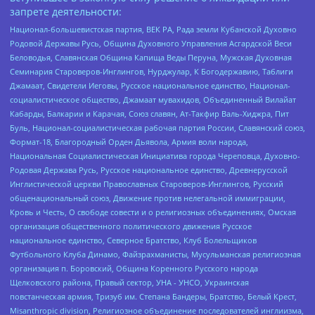
запрете деятельности:
Национал-большевистская партия, ВЕК РА, Рада земли Кубанской Духовно
Родовой Державы Русь, Община Духовного Управления Асгардской Веси
Беловодья, Славянская Община Капища Веды Перуна, Мужская Духовная
Семинария Староверов-Инглингов, Нурджулар, К Богодержавию, Таблиги
Джамаат, Свидетели Иеговы, Русское национальное единство, Национал-
социалистическое общество, Джамаат мувахидов, Объединенный Вилайат
Кабарды, Балкарии и Карачая, Союз славян, Ат-Такфир Валь-Хиджра, Пит
Буль, Национал-социалистическая рабочая партия России, Славянский союз,
Формат-18, Благородный Орден Дьявола, Армия воли народа,
Национальная Социалистическая Инициатива города Череповца, Духовно-
Родовая Держава Русь, Русское национальное единство, Древнерусской
Инглистической церкви Православных Староверов-Инглингов, Русский
общенациональный союз, Движение против нелегальной иммиграции,
Кровь и Честь, О свободе совести и о религиозных объединениях, Омская
организация общественного политического движения Русское
национальное единство, Северное Братство, Клуб Болельщиков
Футбольного Клуба Динамо, Файзрахманисты, Мусульманская религиозная
организация п. Боровский, Община Коренного Русского народа
Щелковского района, Правый сектор, УНА - УНСО, Украинская
повстанческая армия, Тризуб им. Степана Бандеры, Братство, Белый Крест,
Misanthropic division, Религиозное объединение последователей инглиизма,