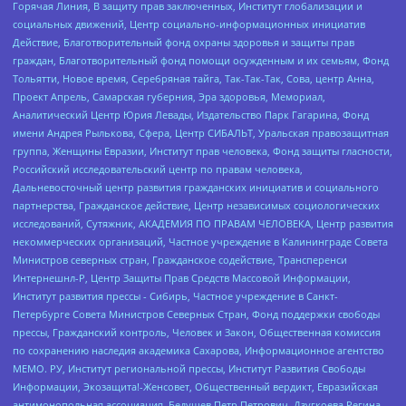
Горячая Линия, В защиту прав заключенных, Институт глобализации и
социальных движений, Центр социально-информационных инициатив
Действие, Благотворительный фонд охраны здоровья и защиты прав
граждан, Благотворительный фонд помощи осужденным и их семьям, Фонд
Тольятти, Новое время, Серебряная тайга, Так-Так-Так, Сова, центр Анна,
Проект Апрель, Самарская губерния, Эра здоровья, Мемориал,
Аналитический Центр Юрия Левады, Издательство Парк Гагарина, Фонд
имени Андрея Рылькова, Сфера, Центр СИБАЛЬТ, Уральская правозащитная
группа, Женщины Евразии, Институт прав человека, Фонд защиты гласности,
Российский исследовательский центр по правам человека,
Дальневосточный центр развития гражданских инициатив и социального
партнерства, Гражданское действие, Центр независимых социологических
исследований, Сутяжник, АКАДЕМИЯ ПО ПРАВАМ ЧЕЛОВЕКА, Центр развития
некоммерческих организаций, Частное учреждение в Калининграде Совета
Министров северных стран, Гражданское содействие, Трансперенси
Интернешнл-Р, Центр Защиты Прав Средств Массовой Информации,
Институт развития прессы - Сибирь, Частное учреждение в Санкт-
Петербурге Совета Министров Северных Стран, Фонд поддержки свободы
прессы, Гражданский контроль, Человек и Закон, Общественная комиссия
по сохранению наследия академика Сахарова, Информационное агентство
МЕМО. РУ, Институт региональной прессы, Институт Развития Свободы
Информации, Экозащита!-Женсовет, Общественный вердикт, Евразийская
антимонопольная ассоциация, Бедушев Петр Петрович, Дзугкоева Регина