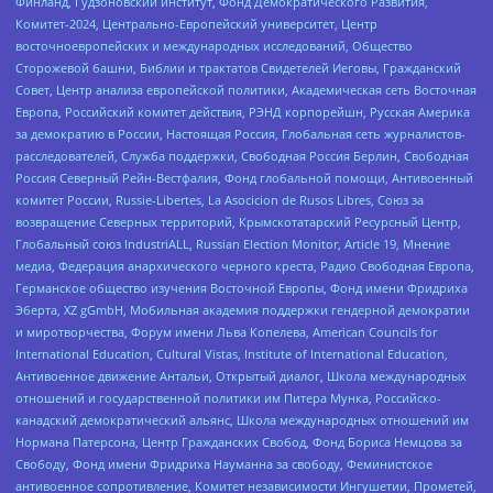
Финланд, Гудзоновский институт, Фонд Демократического Развития,
Комитет-2024, Центрально-Европейский университет, Центр
восточноевропейских и международных исследований, Общество
Сторожевой башни, Библии и трактатов Свидетелей Иеговы, Гражданский
Совет, Центр анализа европейской политики, Академическая сеть Восточная
Европа, Российский комитет действия, РЭНД корпорейшн, Русская Америка
за демократию в России, Настоящая Россия, Глобальная сеть журналистов-
расследователей, Служба поддержки, Свободная Россия Берлин, Свободная
Россия Северный Рейн-Вестфалия, Фонд глобальной помощи, Антивоенный
комитет России, Russie-Libertes, La Asocicion de Rusos Libres, Союз за
возвращение Северных территорий, Крымскотатарский Ресурсный Центр,
Глобальный союз IndustriALL, Russian Election Monitor, Article 19, Мнение
медиа, Федерация анархического черного креста, Радио Свободная Европа,
Германское общество изучения Восточной Европы, Фонд имени Фридриха
Эберта, XZ gGmbH, Мобильная академия поддержки гендерной демократии
и миротворчества, Форум имени Льва Копелева, American Councils for
International Education, Cultural Vistas, Institute of International Education,
Антивоенное движение Антальи, Открытый диалог, Школа международных
отношений и государственной политики им Питера Мунка, Российско-
канадский демократический альянс, Школа международных отношений им
Нормана Патерсона, Центр Гражданских Свобод, Фонд Бориса Немцова за
Свободу, Фонд имени Фридриха Науманна за свободу, Феминистское
антивоенное сопротивление, Комитет независимости Ингушетии, Прометей,