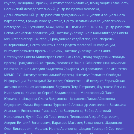
группа, Женщины Евразии, Институт прав человека, Фонд защиты гласности,
Российский исследовательский центр по правам человека,
Дальневосточный центр развития гражданских инициатив и социального
партнерства, Гражданское действие, Центр независимых социологических
исследований, Сутяжник, АКАДЕМИЯ ПО ПРАВАМ ЧЕЛОВЕКА, Центр развития
некоммерческих организаций, Частное учреждение в Калининграде Совета
Министров северных стран, Гражданское содействие, Трансперенси
Интернешнл-Р, Центр Защиты Прав Средств Массовой Информации,
Институт развития прессы - Сибирь, Частное учреждение в Санкт-
Петербурге Совета Министров Северных Стран, Фонд поддержки свободы
прессы, Гражданский контроль, Человек и Закон, Общественная комиссия
по сохранению наследия академика Сахарова, Информационное агентство
МЕМО. РУ, Институт региональной прессы, Институт Развития Свободы
Информации, Экозащита!-Женсовет, Общественный вердикт, Евразийская
антимонопольная ассоциация, Бедушев Петр Петрович, Дзугкоева Регина
Николаевна, Кривенко Сергей Владимирович, Милославский Павел
Юрьевич, Шнырова Ольга Вадимовна, Чанышева Лилия Айратовна,
Сидорович Ольга Борисовна, Туровский Александр Алексеевич, Васильева
Анастасия Евгеньевна, Ривина Анна Валерьевна, Бойко Анатолий
Николаевич, Дугин Сергей Георгиевич, Пивоваров Андрей Сергеевич,
Аверин Виталий Евгеньевич, Барахоев Магомед Бекханович, Шарипков
Олег Викторович, Мошель Ирина Ароновна, Шведов Григорий Сергеевич,