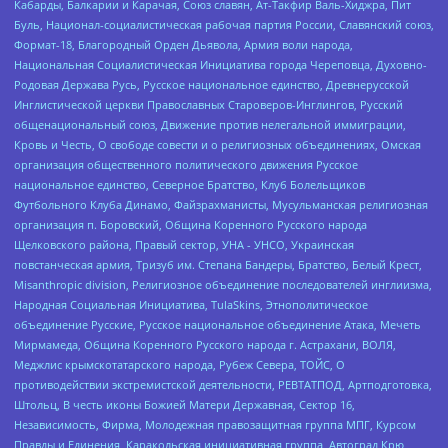
Кабарды, Балкарии и Карачая, Союз славян, Ат-Такфир Валь-Хиджра, Пит
Буль, Национал-социалистическая рабочая партия России, Славянский союз,
Формат-18, Благородный Орден Дьявола, Армия воли народа,
Национальная Социалистическая Инициатива города Череповца, Духовно-
Родовая Держава Русь, Русское национальное единство, Древнерусской
Инглистической церкви Православных Староверов-Инглингов, Русский
общенациональный союз, Движение против нелегальной иммиграции,
Кровь и Честь, О свободе совести и о религиозных объединениях, Омская
организация общественного политического движения Русское
национальное единство, Северное Братство, Клуб Болельщиков
Футбольного Клуба Динамо, Файзрахманисты, Мусульманская религиозная
организация п. Боровский, Община Коренного Русского народа
Щелковского района, Правый сектор, УНА - УНСО, Украинская
повстанческая армия, Тризуб им. Степана Бандеры, Братство, Белый Крест,
Misanthropic division, Религиозное объединение последователей инглиизма,
Народная Социальная Инициатива, TulaSkins, Этнополитическое
объединение Русские, Русское национальное объединение Атака, Мечеть
Мирмамеда, Община Коренного Русского народа г. Астрахани, ВОЛЯ,
Меджлис крымскотатарского народа, Рубеж Севера, ТОЙС, О
противодействии экстремистской деятельности, РЕВТАТПОД, Артподготовка,
Штольц, В честь иконы Божией Матери Державная, Сектор 16,
Независимость, Фирма, Молодежная правозащитная группа МПГ, Курсом
Правды и Единения, Каракольская инициативная группа, Автоград Крю,