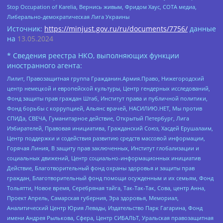
Stop Occupation of Karelia, Вернись живым, Фридом Хаус, СОТА медиа,
Либерально-демократическая Лига Украины
Источник:
https://minjust.gov.ru/ru/documents/7756/
данные
на
13.05.2024
* Сведения реестра НКО, выполняющих функции
иностранного агента:
Лилит, Правозащитная группа Гражданин.Армия.Право, Нижегородский
центр немецкой и европейской культуры, Центр гендерных исследований,
Фонд защиты прав граждан Штаб, Институт права и публичной политики,
Фонд борьбы с коррупцией, Альянс врачей, НАСИЛИЮ.НЕТ, Мы против
СПИДа, СВЕЧА, Гуманитарное действие, Открытый Петербург, Лига
Избирателей, Правовая инициатива, Гражданский Союз, Хасдей Ерушалаим,
Центр поддержки и содействия развитию средств массовой информации,
Горячая Линия, В защиту прав заключенных, Институт глобализации и
социальных движений, Центр социально-информационных инициатив
Действие, Благотворительный фонд охраны здоровья и защиты прав
граждан, Благотворительный фонд помощи осужденным и их семьям, Фонд
Тольятти, Новое время, Серебряная тайга, Так-Так-Так, Сова, центр Анна,
Проект Апрель, Самарская губерния, Эра здоровья, Мемориал,
Аналитический Центр Юрия Левады, Издательство Парк Гагарина, Фонд
имени Андрея Рылькова, Сфера, Центр СИБАЛЬТ, Уральская правозащитная