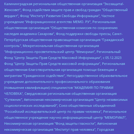
Калининградская региональная общественная организация "Экозащита!-Женсовет", Фонд содействия защите прав и свобод граждан "Общественный вердикт", Фонд "Институт Развития Свободы Информации", Частное учреждение "Информационное агентство МЕМО. РУ", Региональная общественная организация "Общественная комиссия по сохранению наследия академика Сахарова", Фонд поддержки свободы прессы, Санкт-Петербургская общественная правозащитная организация "Гражданский контроль", Межрегиональная общественная организация "Информационно-просветительский центр "Мемориал", Региональный Фонд "Центр Защиты Прав Средств Массовой Информации", с 05.12.2023 Фонд "Центр Защиты Прав Средств массовой информации", Региональная общественная благотворительная организация помощи беженцам и мигрантам "Гражданское содействие", Негосударственное образовательное учреждение дополнительного профессионального образования (повышение квалификации) специалистов "АКАДЕМИЯ ПО ПРАВАМ ЧЕЛОВЕКА", Свердловская региональная общественная организация "Сутяжник", Автономная некоммерческая организация "Центр независимых социологических исследований", Союз общественных объединений "Российский исследовательский центр по правам человека", Региональное общественное учреждение научно-информационный центр "МЕМОРИАЛ", Некоммерческая организация "Фонд защиты гласности", Автономная некоммерческая организация "Институт прав человека", Городская общественная организация "Екатеринбургское общество "МЕМОРИАЛ", Городская общественная организация "Рязанское историко-просветительское и правозащитное общество "Мемориал" (Рязанский Мемориал), Челябинский региональный орган общественной самодеятельности – женское общественное объединение "Женщины Евразии", Челябинский региональный орган общественной самодеятельности "Уральская правозащитная группа", Фонд содействия защите здоровья и социальной справедливости имени Андрея Рылькова, Автономная Некоммерческая Организация "Аналитический Центр Юрия Левады", Автономная некоммерческая организация социальной поддержки населения "Проект Апрель", Региональная общественная организация помощи женщинам и детям, находящимся в кризисной ситуации "Информационно-методический центр "Анна", Фонд содействия развитию массовых коммуникаций и правовому просвещению "Так-так-Так", Фонд содействия устойчивому развитию "Серебряная тайга", Свердловский региональный общественный фонд социальных проектов "Новое время", "Idel.Реалии", Кавказ.Реалии, Крым.Реалии, Телеканал Настоящее Время, Татаро-башкирская служба Радио Свобода (Azatliq Radiosi), Радио Свободная Европа/Радио Свобода (PCE/PC), "Сибирь.Реалии", "Фактограф", Благотворительный фонд помощи осужденным и их семьям, Автономная некоммерческая организация "Институт глобализации и социальных движений", Фонд "В защиту прав заключенных", Частное учреждение "Центр поддержки и содействия развитию средств массовой информации", Пензенский региональный общественный благотворительный фонд "Гражданский союз", "Север.Реалии", Некоммерческая организация Фонд "Правовая инициатива", Общество с ограниченной ответственностью "Радио Свободная Европа/Радио Свобода", Чешское информационное агентство "MEDIUM-ORIENT", Красноярская региональная общественная организация "Мы против СПИДа", Камалягин Денис Николаевич, Маркелов Сергей Евгеньевич, Пономарев Лев Александрович, Савицкая Людмила Алексеевна, Автономная некоммерческая организация "Центр по работе с проблемой насилия "НАСИЛИЮ.НЕТ", Межрегиональный профессиональный союз работников здравоохранения "Альянс врачей", Юридическое лицо, зарегистрированное в Латвийской Республике, SIA "Medusa Project" (регистрационный номер 40103797863, дата регистрации 10.06.2014), Некоммерческая организация "Фонд по борьбе с коррупцией", Автономная некоммерческая организация "Институт права и публичной политики", Баданин Роман Сергеевич, Гликин Максим Александрович, Железнова Мария Михайловна, Лукьянова Юлия Сергеевна, Маетная Елизавета Витальевна, Маняхин Петр Борисович, Чуракова Ольга Владимировна, Ярош Юлия Петровна, Юридическое лицо "The Insider SIA", зарегистрированное в Риге, Латвийская Республика (дата регистрации 26.06.2015), являющееся администратором доменного имени интернет-издания "The Insider SIA", https://theins.ru, Постернак Алексей Евгеньевич, Рубин Михаил Аркадьевич, Анин Роман Александрович, Юридическое лицо Istories fonds, зарегистрированное в Латвийской Республике (регистрационный номер 50008295751, дата регистрации 24.02.2020), Великовский Дмитрий Александрович, Долинина Ирина Николаевна, Мароховская Алеся Алексеевна, Шлейнов Роман Юрьевич, Шмагун Олеся Валентиновна, Общество с ограниченной ответственностью "Альтаир 2021", Общество с ограниченной ответственностью "Вега 2021", Общество с ограниченной ответственностью "Главный редактор 2021", Общество с ограниченной ответственностью "Ромашки монолит", Важенков Артем Валерьевич, Ивановская областная общественная организация "Центр гендерных исследований", Гурман Юрий Альбертович, Медиапроект "ОВД-Инфо", Егоров Владимир Владимирович, Жилинский Владимир Александрович, Общество с ограниченной ответственностью "ЗП", Иванова София Юрьевна, Карезина Инна Павловна, Кильтау Екатерина Викторовна, Петров Алексей Викторович, Пискунов Сергей Евгеньевич, Смирнов Сергей Сергеевич, Тихонов Михаил Сергеевич, Общество с ограниченной ответственностью "ЖУРНАЛИСТ-ИНОСТРАННЫЙ АГЕНТ", Арапова Галина Юрьевна, Вольтская Татьяна Анатольевна, Американская компания "Mason G.E.S. Anonymous Foundation" (США), являющаяся владельцем интернет-издания https://mnews.world/, Компания "Stichting Bellingcat", зарегистрированная в Нидерландах (дата регистрации 11.07.2018), Захаров Андрей Вячеславович, Клепиковская Екатерина Дмитриевна, Общество с ограниченной ответственностью "МЕМО", Перл Роман Александрович, Симонов Евгений Алексеевич, Соловьева Елена Анатольевна, Сотников Даниил Владимирович, Сурначева Елизавета Дмитриевна, Автономная некоммерческая организация по защите прав человека и информированию населения "Якутия – Наше Мнение", Общество с ограниченной ответственностью "Москоу диджитал медиа", с 26.01.2023 Общество с ограниченной ответственностью "Чайка Белые сады", Ветошкина Валерия Валерьевна, Заговора Максим Александрович, Межрегиональное общественное движение "Российская ЛГБТ - сеть", Оленичев Максим Владимирович, Павлов Иван Юрьевич, Скворцова Елена Сергеевна, Общество с ограниченной ответственностью "Как бы инагент", Кочетков Игорь Викторович, Общество с ограниченной ответственностью "Честные выборы", Еланчик Олег Александрович, Общество с ограниченной ответственностью "Нобелевский призыв", Гималова Регина Эмилевна, Григорьев Андрей Валерьевич, Григорьева Алина Александровна, Ассоциация по содействию защите прав призывников, альтернативнослужащих и военнослужащих "Правозащитная группа "Гражданин.Армия.Право", Хисамова Регина Фаритовна, Автономная некоммерческая организация по реализации социально-правовых программ "Лилит", Дальневосточное общественное движение "Маяк", Санкт-Петербургская ЛГБТ-инициативная группа "Выход", Инициативная группа ЛГБТ+ "Реверс", Алексеев Андрей Викторович, Бекбулатова Таисия Львовна, Беляев Иван Михайлович, Владыкина Елена Сергеевна, Гельман Марат Александрович, Никульшина Вероника Юрьевна, Толоконникова Надежда Андреевна, Шендерович Виктор Анатольевич, Общество с ограниченной ответственностью "Данное сообщение", Общество с ограниченной ответственностью Издательский дом "Новая глава", Айнбиндер Александра Александровна, Московский комьюнити-центр для ЛГБТ+инициатив, Благотворительный фонд развития филантропии, Deutsche Welle (Германия, Kurt-Schumacher-Strasse 3, 53113 Bonn), Борзунова Мария Михайловна, Воробьев Виктор Викторович, Голубева Анна Львовна, Константинова Алла Михайловна, Малкова Ирина Владимировна, Мурадов Мурад Абдулгалимович, Осетинская Елизавета Николаевна, Понасенков Евгений Николаевич, Ганапольский Матвей Юрьевич, Киселев Евгений Алексеевич, Борухович Ирина Григорьевна, Дремин Иван Тимофеевич, Дубровский Дмитрий Викторович, Красноярская региональная общественная организация поддержки и развития альтернативных образовательных технологий и межкультурных коммуникаций "ИНТЕРРА", Маяковская Екатерина Алексеевна, Фейгин Марк Захарович, Филимонов Андрей Викторович, Дзугкоева Регина Николаевна, Доброхотов Роман Александрович, Дудь Юрий Александрович, Елкин Сергей Владимирович, Кругликов Кирилл Игоревич, Сабунаева Мария Леонидовна, Семенов Алексей Владимирович, Шаинян Карен Багратович, Шульман Екатерина Михайловна, Асафьев Артур Валерьевич, Вахштайн Виктор Семенович, Венедиктов Алексей Алексеевич, Лушникова Екатерина Евгеньевна, Волков Леонид Михайлович, Невзоров Александр Глебович, Пархоменко Сергей Борисович, Сироткин Ярослав Николаевич, Кара-Мурза Владимир Владимирович, Баранова Наталья Владимировна, Гозман Леонид Яковлевич, Кагарлицкий Борис Юльевич, Климарев Михаил Валерьевич, Милов Владимир Станиславович, Автономная некоммерческая организация Краснодарский центр современного искусства "Типография", Моргенштерн Алишер Тагирович, Соболь Любовь Эдуардовна, Общество с ограниченной ответственностью "ЛИЗА НОРМ", Каспаров Гарри Кимович, Ходорковский Михаил Борисович, Общество с ограниченной ответственностью "Апрельские тезисы", Данилович Ирина Брониславовна, Кашин Олег Владимирович, Петров Николай Владимирович, Пивоваров Алексей Владимирович, Соколов Михаил Владимирович, Цветкова Юлия Владимировна, Чичваркин Евгений Александрович, Комитет против пыток/Команда против пыток, Общество с ограниченной ответственностью "Первый научный", Общество с ограниченной ответственностью "Вертолет и ко", Белоцерковская Вероника Борисовна, Кац Максим Евгеньевич, Лазарева Татьяна Юрьевна, Шаведдинов Руслан Табризович, Яшин Илья Валерьевич, Общество с ограниченной ответственностью "Иноагент ААВ", Алешковский Дмитрий Петрович, Альбац Евгения Марковна, Быков Дмитрий Львович, Галямина Юлия Евгеньевна, Лойко Сергей Леонидович, Мартынов Кирилл Константинович, Медведев Сергей Александрович, Крашенинников Федор Геннадиевич, Гордеева Катерина Вл