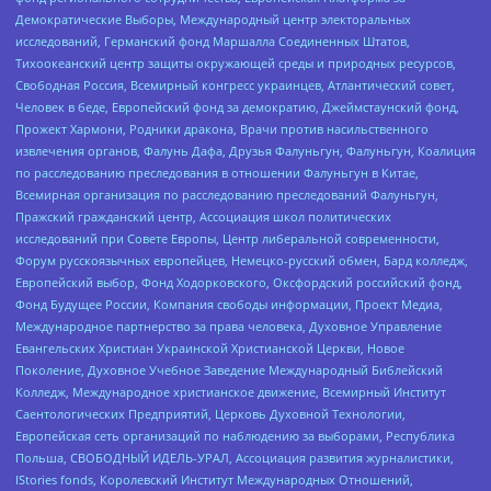
Демократические Выборы, Международный центр электоральных
исследований, Германский фонд Маршалла Соединенных Штатов,
Тихоокеанский центр защиты окружающей среды и природных ресурсов,
Свободная Россия, Всемирный конгресс украинцев, Атлантический совет,
Человек в беде, Европейский фонд за демократию, Джеймстаунский фонд,
Прожект Хармони, Родники дракона, Врачи против насильственного
извлечения органов, Фалунь Дафа, Друзья Фалуньгун, Фалуньгун, Коалиция
по расследованию преследования в отношении Фалуньгун в Китае,
Всемирная организация по расследованию преследований Фалуньгун,
Пражский гражданский центр, Ассоциация школ политических
исследований при Совете Европы, Центр либеральной современности,
Форум русскоязычных европейцев, Немецко-русский обмен, Бард колледж,
Европейский выбор, Фонд Ходорковского, Оксфордский российский фонд,
Фонд Будущее России, Компания свободы информации, Проект Медиа,
Международное партнерство за права человека, Духовное Управление
Евангельских Христиан Украинской Христианской Церкви, Новое
Поколение, Духовное Учебное Заведение Международный Библейский
Колледж, Международное христианское движение, Всемирный Институт
Саентологических Предприятий, Церковь Духовной Технологии,
Европейская сеть организаций по наблюдению за выборами, Республика
Польша, СВОБОДНЫЙ ИДЕЛЬ-УРАЛ, Ассоциация развития журналистики,
IStories fonds, Королевский Институт Международных Отношений,