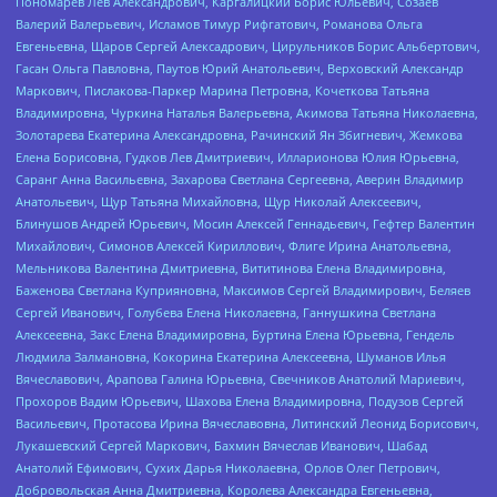
Пономарев Лев Александрович, Каргалицкий Борис Юльевич, Созаев
Валерий Валерьевич, Исламов Тимур Рифгатович, Романова Ольга
Евгеньевна, Щаров Сергей Алексадрович, Цирульников Борис Альбертович,
Гасан Ольга Павловна, Паутов Юрий Анатольевич, Верховский Александр
Маркович, Пислакова-Паркер Марина Петровна, Кочеткова Татьяна
Владимировна, Чуркина Наталья Валерьевна, Акимова Татьяна Николаевна,
Золотарева Екатерина Александровна, Рачинский Ян Збигневич, Жемкова
Елена Борисовна, Гудков Лев Дмитриевич, Илларионова Юлия Юрьевна,
Саранг Анна Васильевна, Захарова Светлана Сергеевна, Аверин Владимир
Анатольевич, Щур Татьяна Михайловна, Щур Николай Алексеевич,
Блинушов Андрей Юрьевич, Мосин Алексей Геннадьевич, Гефтер Валентин
Михайлович, Симонов Алексей Кириллович, Флиге Ирина Анатольевна,
Мельникова Валентина Дмитриевна, Вититинова Елена Владимировна,
Баженова Светлана Куприяновна, Максимов Сергей Владимирович, Беляев
Сергей Иванович, Голубева Елена Николаевна, Ганнушкина Светлана
Алексеевна, Закс Елена Владимировна, Буртина Елена Юрьевна, Гендель
Людмила Залмановна, Кокорина Екатерина Алексеевна, Шуманов Илья
Вячеславович, Арапова Галина Юрьевна, Свечников Анатолий Мариевич,
Прохоров Вадим Юрьевич, Шахова Елена Владимировна, Подузов Сергей
Васильевич, Протасова Ирина Вячеславовна, Литинский Леонид Борисович,
Лукашевский Сергей Маркович, Бахмин Вячеслав Иванович, Шабад
Анатолий Ефимович, Сухих Дарья Николаевна, Орлов Олег Петрович,
Добровольская Анна Дмитриевна, Королева Александра Евгеньевна,