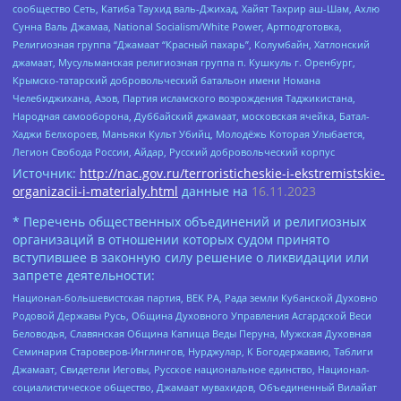
сообщество Сеть, Катиба Таухид валь-Джихад, Хайят Тахрир аш-Шам, Ахлю
Сунна Валь Джамаа, National Socialism/White Power, Артподготовка,
Религиозная группа “Джамаат “Красный пахарь”, Колумбайн, Хатлонский
джамаат, Мусульманская религиозная группа п. Кушкуль г. Оренбург,
Крымско-татарский добровольческий батальон имени Номана
Челебиджихана, Азов, Партия исламского возрождения Таджикистана,
Народная самооборона, Дуббайский джамаат, московская ячейка, Батал-
Хаджи Белхороев, Маньяки Культ Убийц, Молодёжь Которая Улыбается,
Легион Свобода России, Айдар, Русский добровольческий корпус
Источник:
http://nac.gov.ru/terroristicheskie-i-ekstremistskie-
organizacii-i-materialy.html
данные на
16.11.2023
* Перечень общественных объединений и религиозных
организаций в отношении которых судом принято
вступившее в законную силу решение о ликвидации или
запрете деятельности:
Национал-большевистская партия, ВЕК РА, Рада земли Кубанской Духовно
Родовой Державы Русь, Община Духовного Управления Асгардской Веси
Беловодья, Славянская Община Капища Веды Перуна, Мужская Духовная
Семинария Староверов-Инглингов, Нурджулар, К Богодержавию, Таблиги
Джамаат, Свидетели Иеговы, Русское национальное единство, Национал-
социалистическое общество, Джамаат мувахидов, Объединенный Вилайат