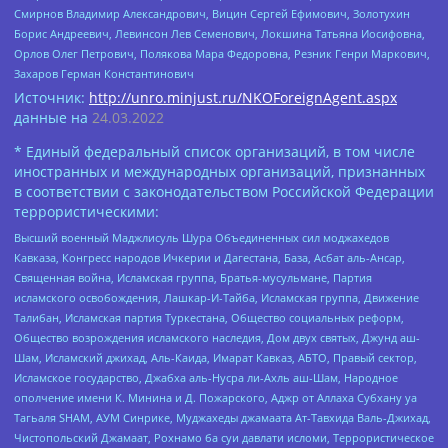
Смирнов Владимир Александрович, Вицин Сергей Ефимович, Золотухин
Борис Андреевич, Левинсон Лев Семенович, Локшина Татьяна Иосифовна,
Орлов Олег Петрович, Полякова Мара Федоровна, Резник Генри Маркович,
Захаров Герман Константинович
Источник:
http://unro.minjust.ru/NKOForeignAgent.aspx
данные на
24.03.2022
* Единый федеральный список организаций, в том числе
иностранных и международных организаций, признанных
в соответствии с законодательством Российской Федерации
террористическими:
Высший военный Маджлисуль Шура Объединенных сил моджахедов
Кавказа, Конгресс народов Ичкерии и Дагестана, База, Асбат аль-Ансар,
Священная война, Исламская группа, Братья-мусульмане, Партия
исламского освобождения, Лашкар-И-Тайба, Исламская группа, Движение
Талибан, Исламская партия Туркестана, Общество социальных реформ,
Общество возрождения исламского наследия, Дом двух святых, Джунд аш-
Шам, Исламский джихад, Аль-Каида, Имарат Кавказ, АБТО, Правый сектор,
Исламское государство, Джабха аль-Нусра ли-Ахль аш-Шам, Народное
ополчение имени К. Минина и Д. Пожарского, Аджр от Аллаха Субхану уа
Тагьаля SHAM, АУМ Синрике, Муджахеды джамаата Ат-Тавхида Валь-Джихад,
Чистопольский Джамаат, Рохнамо ба суи давлати исломи, Террористическое