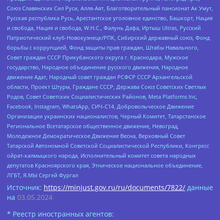
Союз Славянских Сил Руси, Алля-Аят, Благотворительный пансионат Ак Умут,
Русская республика Русь, Арестантское уголовное единство, Башкорт, Нация
и свобода, Нация и свобода, W.H.С., Фалунь Дафа, Иртыш Ultras, Русский
Патриотический клуб-Новокузнецк/РПК, Сибирский державный союз, Фонд
борьбы с коррупцией, Фонд защиты прав граждан, Штабы Навального,
Совет граждан СССР Прикубанского округа г. Краснодара, Мужское
государство, Народное объединение русского движения, Народное
движение Адат, Народный совет граждан РСФСР СССР Архангельской
области, Проект Штурм, Граждане СССР, Держава Союз Советских Светлых
Родов, Совет Советских Социалистических Районов, Meta Platforms Inc,
Facebook, Instagram, WhatsApp, СИЧ-С14, Добровольческое Движение
Организации украинских националистов, Черный Комитет, Татарстанское
Региональное Всетатарское общественное движение, Невоград,
Молодежное Демократическое Движение Весна, Верховный Совет
Татарской Автономной Советской Социалистической Республики, Конгресс
ойрат-калмыцкого народа, Исполнительный комитет совета народных
депутатов Красноярского края, Этническое национальное объединение,
ЛГБТ, Я.МЫ Сергей Фургал
Источник:
https://minjust.gov.ru/ru/documents/7822/
данные
на
03.05.2024
* Реестр иностранных агентов: