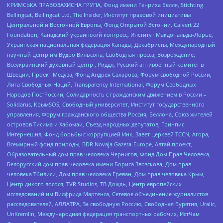
КРИМСЬКА ПРАВОЗАХИСНА ГРУПА, Фонд имени Генриха Бёлля, Stichting
Bellingcat, Bellingcat Ltd, The Insider, Институт правовой инициативы
Центральной и Восточной Европы, Фонд Открытой Эстонии, Calvert 22
Foundation, Канадский украинский конгресс, Институт Макдональда-Лорье,
Украинская национальная федерация Канады, Декабристы, Международный
научный центр им Вудро Вильсона, Свободная пресса, Возрождение,
Всеукраинский духовный центр , Риддл, Русский антивоенный комитет в
Швеции, Проект Медуза, Фонд Андрея Сахарова, Форум свободной России,
Лига Свободных Наций, Transparеncy International, Форум Свободных
Народов ПостРоссии, Солидарность с гражданским движением в России –
Solidarus, КрымSOS, Свободный университет, Институт государственного
управления, Форум гражданского общества Россия, Беллона, Союз жителей
островов Тисима и Хабомаи, Съезд народных депутатов, Гринпис
Интернешнл, Фонд борьбы с коррупцией Инк, Завет церквей TCCN, Агора,
Всемирный фонд природы, BDR Novaja Gazeta-Europe, Алтай проект,
Образовательный дом прав человека Чернигов, Фонд Дом Прав Человека,
Белорусский дом прав человека имени Бориса Звозскова, Дом прав
человека Тбилиси, Дом прав человека Ереван, Дом прав человека Крым,
Центр дикого лосося, TVR Studios, ТВ Дождь, Центр европейских
исследований им Вилфрида Мартенса, Сетевое объединение журналистов
расследователей, АЛЛАТРА, За свободную Россию, Свободная Бурятия, Uralic,
UnKremlin, Международная федерация транспортных рабочих, ИстЧам