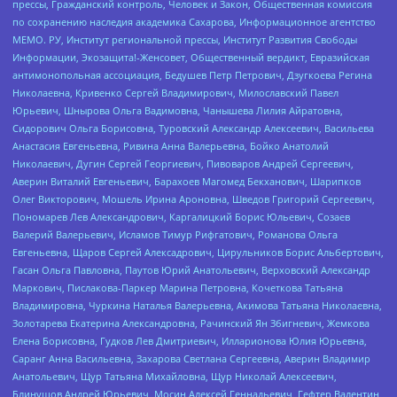
прессы, Гражданский контроль, Человек и Закон, Общественная комиссия
по сохранению наследия академика Сахарова, Информационное агентство
МЕМО. РУ, Институт региональной прессы, Институт Развития Свободы
Информации, Экозащита!-Женсовет, Общественный вердикт, Евразийская
антимонопольная ассоциация, Бедушев Петр Петрович, Дзугкоева Регина
Николаевна, Кривенко Сергей Владимирович, Милославский Павел
Юрьевич, Шнырова Ольга Вадимовна, Чанышева Лилия Айратовна,
Сидорович Ольга Борисовна, Туровский Александр Алексеевич, Васильева
Анастасия Евгеньевна, Ривина Анна Валерьевна, Бойко Анатолий
Николаевич, Дугин Сергей Георгиевич, Пивоваров Андрей Сергеевич,
Аверин Виталий Евгеньевич, Барахоев Магомед Бекханович, Шарипков
Олег Викторович, Мошель Ирина Ароновна, Шведов Григорий Сергеевич,
Пономарев Лев Александрович, Каргалицкий Борис Юльевич, Созаев
Валерий Валерьевич, Исламов Тимур Рифгатович, Романова Ольга
Евгеньевна, Щаров Сергей Алексадрович, Цирульников Борис Альбертович,
Гасан Ольга Павловна, Паутов Юрий Анатольевич, Верховский Александр
Маркович, Пислакова-Паркер Марина Петровна, Кочеткова Татьяна
Владимировна, Чуркина Наталья Валерьевна, Акимова Татьяна Николаевна,
Золотарева Екатерина Александровна, Рачинский Ян Збигневич, Жемкова
Елена Борисовна, Гудков Лев Дмитриевич, Илларионова Юлия Юрьевна,
Саранг Анна Васильевна, Захарова Светлана Сергеевна, Аверин Владимир
Анатольевич, Щур Татьяна Михайловна, Щур Николай Алексеевич,
Блинушов Андрей Юрьевич, Мосин Алексей Геннадьевич, Гефтер Валентин