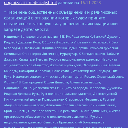
organizacii-i-materialy.html
данные на
16.11.2023
* Перечень общественных объединений и религиозных
организаций в отношении которых судом принято
вступившее в законную силу решение о ликвидации или
запрете деятельности:
Национал-большевистская партия, ВЕК РА, Рада земли Кубанской Духовно
Родовой Державы Русь, Община Духовного Управления Асгардской Веси
Беловодья, Славянская Община Капища Веды Перуна, Мужская Духовная
Семинария Староверов-Инглингов, Нурджулар, К Богодержавию, Таблиги
Джамаат, Свидетели Иеговы, Русское национальное единство, Национал-
социалистическое общество, Джамаат мувахидов, Объединенный Вилайат
Кабарды, Балкарии и Карачая, Союз славян, Ат-Такфир Валь-Хиджра, Пит
Буль, Национал-социалистическая рабочая партия России, Славянский союз,
Формат-18, Благородный Орден Дьявола, Армия воли народа,
Национальная Социалистическая Инициатива города Череповца, Духовно-
Родовая Держава Русь, Русское национальное единство, Древнерусской
Инглистической церкви Православных Староверов-Инглингов, Русский
общенациональный союз, Движение против нелегальной иммиграции,
Кровь и Честь, О свободе совести и о религиозных объединениях, Омская
организация общественного политического движения Русское
национальное единство, Северное Братство, Клуб Болельщиков
Футбольного Клуба Динамо, Файзрахманисты, Мусульманская религиозная