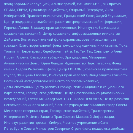
Фонд борьбы с коррупцией, Альянс врачей, НАСИЛИЮ.НЕТ, Мы против
СПИДа, СВЕЧА, Гуманитарное действие, Открытый Петербург, Лига
Избирателей, Правовая инициатива, Гражданский Союз, Хасдей Ерушалаим,
Центр поддержки и содействия развитию средств массовой информации,
Горячая Линия, В защиту прав заключенных, Институт глобализации и
социальных движений, Центр социально-информационных инициатив
Действие, Благотворительный фонд охраны здоровья и защиты прав
граждан, Благотворительный фонд помощи осужденным и их семьям, Фонд
Тольятти, Новое время, Серебряная тайга, Так-Так-Так, Сова, центр Анна,
Проект Апрель, Самарская губерния, Эра здоровья, Мемориал,
Аналитический Центр Юрия Левады, Издательство Парк Гагарина, Фонд
имени Андрея Рылькова, Сфера, Центр СИБАЛЬТ, Уральская правозащитная
группа, Женщины Евразии, Институт прав человека, Фонд защиты гласности,
Российский исследовательский центр по правам человека,
Дальневосточный центр развития гражданских инициатив и социального
партнерства, Гражданское действие, Центр независимых социологических
исследований, Сутяжник, АКАДЕМИЯ ПО ПРАВАМ ЧЕЛОВЕКА, Центр развития
некоммерческих организаций, Частное учреждение в Калининграде Совета
Министров северных стран, Гражданское содействие, Трансперенси
Интернешнл-Р, Центр Защиты Прав Средств Массовой Информации,
Институт развития прессы - Сибирь, Частное учреждение в Санкт-
Петербурге Совета Министров Северных Стран, Фонд поддержки свободы