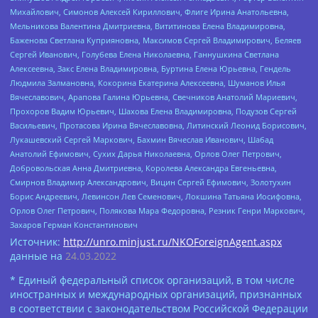
Михайлович, Симонов Алексей Кириллович, Флиге Ирина Анатольевна,
Мельникова Валентина Дмитриевна, Вититинова Елена Владимировна,
Баженова Светлана Куприяновна, Максимов Сергей Владимирович, Беляев
Сергей Иванович, Голубева Елена Николаевна, Ганнушкина Светлана
Алексеевна, Закс Елена Владимировна, Буртина Елена Юрьевна, Гендель
Людмила Залмановна, Кокорина Екатерина Алексеевна, Шуманов Илья
Вячеславович, Арапова Галина Юрьевна, Свечников Анатолий Мариевич,
Прохоров Вадим Юрьевич, Шахова Елена Владимировна, Подузов Сергей
Васильевич, Протасова Ирина Вячеславовна, Литинский Леонид Борисович,
Лукашевский Сергей Маркович, Бахмин Вячеслав Иванович, Шабад
Анатолий Ефимович, Сухих Дарья Николаевна, Орлов Олег Петрович,
Добровольская Анна Дмитриевна, Королева Александра Евгеньевна,
Смирнов Владимир Александрович, Вицин Сергей Ефимович, Золотухин
Борис Андреевич, Левинсон Лев Семенович, Локшина Татьяна Иосифовна,
Орлов Олег Петрович, Полякова Мара Федоровна, Резник Генри Маркович,
Захаров Герман Константинович
Источник:
http://unro.minjust.ru/NKOForeignAgent.aspx
данные на
24.03.2022
* Единый федеральный список организаций, в том числе
иностранных и международных организаций, признанных
в соответствии с законодательством Российской Федерации