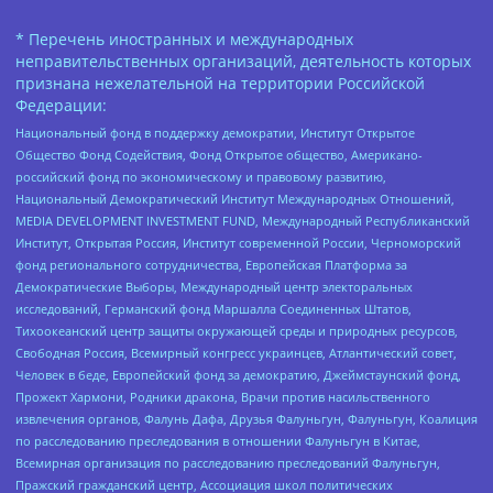
* Перечень иностранных и международных
неправительственных организаций, деятельность которых
признана нежелательной на территории Российской
Федерации:
Национальный фонд в поддержку демократии, Институт Открытое
Общество Фонд Содействия, Фонд Открытое общество, Американо-
российский фонд по экономическому и правовому развитию,
Национальный Демократический Институт Международных Отношений,
MEDIA DEVELOPMENT INVESTMENT FUND, Международный Республиканский
Институт, Открытая Россия, Институт современной России, Черноморский
фонд регионального сотрудничества, Европейская Платформа за
Демократические Выборы, Международный центр электоральных
исследований, Германский фонд Маршалла Соединенных Штатов,
Тихоокеанский центр защиты окружающей среды и природных ресурсов,
Свободная Россия, Всемирный конгресс украинцев, Атлантический совет,
Человек в беде, Европейский фонд за демократию, Джеймстаунский фонд,
Прожект Хармони, Родники дракона, Врачи против насильственного
извлечения органов, Фалунь Дафа, Друзья Фалуньгун, Фалуньгун, Коалиция
по расследованию преследования в отношении Фалуньгун в Китае,
Всемирная организация по расследованию преследований Фалуньгун,
Пражский гражданский центр, Ассоциация школ политических