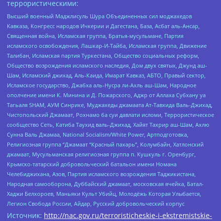
террористическими:
Высший военный Маджлисуль Шура Объединенных сил моджахедов
Кавказа, Конгресс народов Ичкерии и Дагестана, База, Асбат аль-Ансар,
Священная война, Исламская группа, Братья-мусульмане, Партия
исламского освобождения, Лашкар-И-Тайба, Исламская группа, Движение
Талибан, Исламская партия Туркестана, Общество социальных реформ,
Общество возрождения исламского наследия, Дом двух святых, Джунд аш-
Шам, Исламский джихад, Аль-Каида, Имарат Кавказ, АБТО, Правый сектор,
Исламское государство, Джабха аль-Нусра ли-Ахль аш-Шам, Народное
ополчение имени К. Минина и Д. Пожарского, Аджр от Аллаха Субхану уа
Тагьаля SHAM, АУМ Синрике, Муджахеды джамаата Ат-Тавхида Валь-Джихад,
Чистопольский Джамаат, Рохнамо ба суи давлати исломи, Террористическое
сообщество Сеть, Катиба Таухид валь-Джихад, Хайят Тахрир аш-Шам, Ахлю
Сунна Валь Джамаа, National Socialism/White Power, Артподготовка,
Религиозная группа “Джамаат “Красный пахарь”, Колумбайн, Хатлонский
джамаат, Мусульманская религиозная группа п. Кушкуль г. Оренбург,
Крымско-татарский добровольческий батальон имени Номана
Челебиджихана, Азов, Партия исламского возрождения Таджикистана,
Народная самооборона, Дуббайский джамаат, московская ячейка, Батал-
Хаджи Белхороев, Маньяки Культ Убийц, Молодёжь Которая Улыбается,
Легион Свобода России, Айдар, Русский добровольческий корпус
Источник:
http://nac.gov.ru/terroristicheskie-i-ekstremistskie-