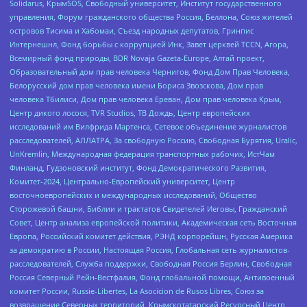
Solidarus, КрымSOS, Свободный университет, Институт государственного
управления, Форум гражданского общества Россия, Беллона, Союз жителей
островов Тисима и Хабомаи, Съезд народных депутатов, Гринпис
Интернешнл, Фонд борьбы с коррупцией Инк, Завет церквей TCCN, Агора,
Всемирный фонд природы, BDR Novaja Gazeta-Europe, Алтай проект,
Образовательный дом прав человека Чернигов, Фонд Дом Прав Человека,
Белорусский дом прав человека имени Бориса Звозскова, Дом прав
человека Тбилиси, Дом прав человека Ереван, Дом прав человека Крым,
Центр дикого лосося, TVR Studios, ТВ Дождь, Центр европейских
исследований им Вилфрида Мартенса, Сетевое объединение журналистов
расследователей, АЛЛАТРА, За свободную Россию, Свободная Бурятия, Uralic,
UnKremlin, Международная федерация транспортных рабочих, ИстЧам
Финланд, Гудзоновский институт, Фонд Демократического Развития,
Комитет-2024, Центрально-Европейский университет, Центр
восточноевропейских и международных исследований, Общество
Сторожевой башни, Библии и трактатов Свидетелей Иеговы, Гражданский
Совет, Центр анализа европейской политики, Академическая сеть Восточная
Европа, Российский комитет действия, РЭНД корпорейшн, Русская Америка
за демократию в России, Настоящая Россия, Глобальная сеть журналистов-
расследователей, Служба поддержки, Свободная Россия Берлин, Свободная
Россия Северный Рейн-Вестфалия, Фонд глобальной помощи, Антивоенный
комитет России, Russie-Libertes, La Asocicion de Rusos Libres, Союз за
возвращение Северных территорий, Крымскотатарский Ресурсный Центр,