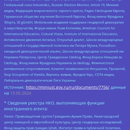
Глобальный союз IndustriALL, Russian Election Monitor, Article 19, Мнение
медиа, Федерация анархического черного креста, Радио Свободная Европа,
Германское общество изучения Восточной Европы, Фонд имени Фридриха
Эберта, XZ gGmbH, Мобильная академия поддержки гендерной демократии
и миротворчества, Форум имени Льва Копелева, American Councils for
International Education, Cultural Vistas, Institute of International Education,
Антивоенное движение Антальи, Открытый диалог, Школа международных
отношений и государственной политики им Питера Мунка, Российско-
канадский демократический альянс, Школа международных отношений им
Нормана Патерсона, Центр Гражданских Свобод, Фонд Бориса Немцова за
Свободу, Фонд имени Фридриха Науманна за свободу, Феминистское
антивоенное сопротивление, Комитет независимости Ингушетии, Прометей,
Stop Occupation of Karelia, Вернись живым, Фридом Хаус, СОТА медиа,
Либерально-демократическая Лига Украины
Источник:
https://minjust.gov.ru/ru/documents/7756/
данные
на
13.05.2024
* Сведения реестра НКО, выполняющих функции
иностранного агента:
Лилит, Правозащитная группа Гражданин.Армия.Право, Нижегородский
центр немецкой и европейской культуры, Центр гендерных исследований,
Фонд защиты прав граждан Штаб, Институт права и публичной политики,