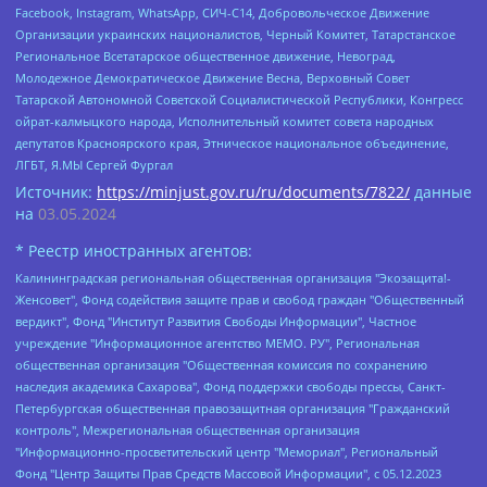
Facebook, Instagram, WhatsApp, СИЧ-С14, Добровольческое Движение
Организации украинских националистов, Черный Комитет, Татарстанское
Региональное Всетатарское общественное движение, Невоград,
Молодежное Демократическое Движение Весна, Верховный Совет
Татарской Автономной Советской Социалистической Республики, Конгресс
ойрат-калмыцкого народа, Исполнительный комитет совета народных
депутатов Красноярского края, Этническое национальное объединение,
ЛГБТ, Я.МЫ Сергей Фургал
Источник:
https://minjust.gov.ru/ru/documents/7822/
данные
на
03.05.2024
* Реестр иностранных агентов:
Калининградская региональная общественная организация "Экозащита!-Женсовет", Фонд содействия защите прав и свобод граждан "Общественный вердикт", Фонд "Институт Развития Свободы Информации", Частное учреждение "Информационное агентство МЕМО. РУ", Региональная общественная организация "Общественная комиссия по сохранению наследия академика Сахарова", Фонд поддержки свободы прессы, Санкт-Петербургская общественная правозащитная организация "Гражданский контроль", Межрегиональная общественная организация "Информационно-просветительский центр "Мемориал", Региональный Фонд "Центр Защиты Прав Средств Массовой Информации", с 05.12.2023 Фонд "Центр Защиты Прав Средств массовой информации", Региональная общественная благотворительная организация помощи беженцам и мигрантам "Гражданское содействие", Негосударственное образовательное учреждение дополнительного профессионального образования (повышение квалификации) специалистов "АКАДЕМИЯ ПО ПРАВАМ ЧЕЛОВЕКА", Свердловская региональная общественная организация "Сутяжник", Автономная некоммерческая организация "Центр независимых социологических исследований", Союз общественных объединений "Российский исследовательский центр по правам человека", Региональное общественное учреждение научно-информационный центр "МЕМОРИАЛ", Некоммерческая организация "Фонд защиты гласности", Автономная некоммерческая организация "Институт прав человека", Городская общественная организация "Екатеринбургское общество "МЕМОРИАЛ", Городская общественная организация "Рязанское историко-просветительское и правозащитное общество "Мемориал" (Рязанский Мемориал), Челябинский региональный орган общественной самодеятельности – женское общественное объединение "Женщины Евразии", Челябинский региональный орган общественной самодеятельности "Уральская правозащитная группа", Фонд содействия защите здоровья и социальной справедливости имени Андрея Рылькова, Автономная Некоммерческая Организация "Аналитический Центр Юрия Левады", Автономная некоммерческая организация социальной поддержки населения "Проект Апрель", Региональная общественная организация помощи женщинам и детям, находящимся в кризисной ситуации "Информационно-методический центр "Анна", Фонд содействия развитию массовых коммуникаций и правовому просвещению "Так-так-Так", Фонд содействия устойчивому развитию "Серебряная тайга", Свердловский региональный общественный фонд социальных проектов "Новое время", "Idel.Реалии", Кавказ.Реалии, Крым.Реалии, Телеканал Настоящее Время, Татаро-башкирская служба Радио Свобода (Azatliq Radiosi), Радио Свободная Европа/Радио Свобода (PCE/PC), "Сибирь.Реалии", "Фактограф", Благотворительный фонд помощи осужденным и их семьям, Автономная некоммерческая организация "Институт глобализации и социальных движений", Фонд "В защиту прав заключенных", Частное учреждение "Центр поддержки и содействия развитию средств массовой информации", Пензенский региональный общественный благотворительный фонд "Гражданский союз", "Север.Реалии", Некоммерческая организация Фонд "Правовая инициатива", Общество с ограниченной ответственностью "Радио Свободная Европа/Радио Свобода", Чешское информационное агентство "MEDIUM-ORIENT", Красноярская региональная общественная организация "Мы против СПИДа", Камалягин Денис Николаевич, Маркелов Сергей Евгеньевич, Пономарев Лев Александрович, Савицкая Людмила Алексеевна, Автономная некоммерческая организация "Центр по работе с проблемой насилия "НАСИЛИЮ.НЕТ", Межрегиональный профессиональный союз работников здравоохранения "Альянс врачей", Юридическое лицо, зарегистрированное в Латвийской Республике, SIA "Medusa Project" (регистрационный номер 40103797863, дата регистрации 10.06.2014), Некоммерческая организация "Фонд по борьбе с коррупцией", Автономная некоммерческая организация "Институт права и публичной политики", Баданин Роман Сергеевич, Гликин Максим Александрович, Железнова Мария Михайловна, Лукьянова Юлия Сергеевна, Маетная Елизавета Витальевна, Маняхин Петр Борисович, Чуракова Ольга Владимировна, Ярош Юлия Петровна, Юридическое лицо "The Insider SIA", зарегистрированное в Риге, Латвийская Республика (дата регистрации 26.06.2015), являющееся администратором доменного имени интернет-издания "The Insider SIA", https://theins.ru, Постернак Алексей Евгеньевич, Рубин Михаил Аркадьевич, Анин Роман Александрович, Юридическое лицо Istories fonds, зарегистрированное в Латвийской Республике (регистрационный номер 50008295751, дата регистрации 24.02.2020), Великовский Дмитрий Александрович, Долинина Ирина Николаевна, Мароховская Алеся Алексеевна, Шлейнов Роман Юрьевич, Шмагун Олеся Валентиновна, Общество с ограниченной ответственностью "Альтаир 2021", Общество с ограниченной ответственностью "Вега 2021", Общество с ограниченной ответственностью "Главный редактор 2021", Общество с ограниченной ответственностью "Ромашки монолит", Важенков Артем Валерьевич, Ивановская областная общественная организация "Центр гендерных исследований", Гурман Юрий Альбертович, Медиапроект "ОВД-Инфо", Егоров Владимир Владимирович, Жилинский Владимир Александрович, Общество с ограниченной ответственностью "ЗП", Иванова София Юрьевна, Карезина Инна Павловна, Кильтау Екатерина Викторовна, Петров Алексей Викторович, Пискунов Сергей Евгеньевич, Смирнов Сергей Сергеевич, Тихонов Михаил Сергеевич, Общество с ограниченной ответственностью "ЖУРНАЛИСТ-ИНОСТРАННЫЙ АГЕНТ", Арапова Галина Юрьевна, Вольтская Татьяна Анатольевна, Американская компания "Mason G.E.S. Anonymous Foundation" (США), являющаяся владельцем интернет-издания https://mnews.world/, Компания "Stichting Bellingcat", зарегистрированная в Нидерландах (дата регистрации 11.07.2018), Захаров Андрей Вячеславович, Клепиковская Екатерина Дмитриевна, Общество с ограниченной ответственностью "МЕМО", Перл Роман Александрович, Симонов Евгений Алексеевич, Соловьева Елена Анатольевна, Сотников Даниил Владимирович, Сурначева Елизавета Дмитриевна, Автономная некоммерческая организация по защите прав человека и информированию населения "Якутия – Наше Мнение", Общество с ограниченной ответственностью "Москоу диджитал медиа", с 26.01.2023 Общество с ограниченной ответственностью "Чайка Белые сады", Ветошкина Валерия Валерьевна, Заговора Максим Александрович, Межрегиональное общественное движение "Российская ЛГБТ - сеть", Оленичев Максим Владимирович, Павлов Иван Юрьевич, Скворцова Елена Сергеевна, Общество с ограниченной ответственностью "Как бы инагент", Кочетков Игорь Викторович, Общество с ограниченной ответственностью "Честные выборы", Еланчик Олег Александрович, Общество с ограниченной ответственностью "Нобелевский призыв", Гималова Регина Эмилевна, Григорьев Андрей Валерьевич, Григорьева Алина Александровна, Ассоциация по содействию защите прав призывников, альтернативнослужащих и военнослужащих "Правозащитная группа "Гражданин.Армия.Право", Хисамова Регина Фаритовна, Автономная некоммерческая организация по реализации социально-правовых программ "Лилит", Дальневосточное общественное движение "Маяк", Санкт-Петербургская ЛГБТ-инициативная группа "Выход", Инициативная группа ЛГБТ+ "Реверс", Алексеев Андрей Викторович, Бекбулатова Таисия Львовна, Беляев Иван Михайлович, Владыкина Елена Сергеевна, Гельман Марат Александрович, Никульшина Вероника Юрьевна, Толоконникова Надежда Андреевна, Шендерович Виктор Анатольевич, Общество с ограниченной ответственностью "Данное сообщение", Общество с ограниченной ответственностью Издательский дом "Новая глава", Айнбиндер Александра Александровна, Московский комьюнити-центр для ЛГБТ+инициатив, Благотворительный фонд развития филантропии, Deutsche Welle (Германия, Kurt-Schumacher-Strasse 3, 53113 Bonn), Борзунова Мария Михайловна, Воробьев Виктор Викторович, Голубева Анна Львовна, Константинова Алла Михайловна, Малкова Ирина Владимировна, Мурадов Мурад Абдулгалимович, Осетинская Елизавета Николаевна, Понасенков Евгений Николаевич, Ганапольский Матвей Юрьевич, Киселев Евгений Алексеевич, Борухович Ирина Григорьевна, Дремин Иван Тимофеевич, Дубровский Дмитрий Викторович, Красноярская региональная общественная организация поддержки и развития альтернативных образовательных технологий и межкультурных коммуникаций "ИНТЕРРА", Маяковская Екатерина Алексеевна, Фейгин Марк Захарович, Филимонов Андрей Викторович, Дзугкоева Регина Николаевна, Доброхотов Роман Александрович, Дудь Юрий Александрович, Елкин Сергей Владимирович, Кругликов Кирилл Игоревич, Сабунаева Мария Леонидовна, Семенов Алексей Владимирович, Шаинян Карен Багратович, Шульман Екатерина Михайловна, Асафьев Артур Валерьевич, Вахштайн Виктор Семенович, Венедиктов Алексей Алексеевич, Лушникова Екатерина Евгеньевна, Волков Леонид Михайлович, Невзоров Александр Глебович, Пархоменко Сергей Борисович, Сироткин Ярослав Николаевич, Кара-Мурза Владимир Владимирович, Баранова Наталья Владимировна, Гозман Леонид Яковлевич, Кагарлицкий Борис Юльевич, Климарев Михаил Валерьевич, Милов Владимир Станиславович, Автономная некоммерческая организация Краснодарский центр современного искусства "Типография", Моргенштерн Алишер Тагирович, Соболь Любовь Эдуардовна, Общество с ограниченной ответственностью "ЛИЗА НОРМ", Каспаров Гарри Кимович, Ходорковский Михаил Борисович, Общество с ограниченной ответственностью "Апрельские тезисы", Данилович Ирина Брониславовна, Кашин Олег Владимирович, Петров Николай Владимирович, Пивоваров Алексей Владимирович, Соколов Михаил Владимирович, Цветкова Юлия Владимировна, Чичваркин Евгений Александрович, Комитет против пыток/Команда против пыток, Общество с ограниченной ответственностью "Первый научный", Общество с ограниченной ответственностью "Вертолет и ко", Белоцерковская Вероника Борисовна, Кац Максим Евгеньевич, Лазарева Татьяна Юрьевна, Шаведдинов Руслан Табризович, Яшин Илья Валерьевич, Общество с ограниченной ответственностью "Иноагент ААВ", Алешковский Дмитрий Петрович, Альбац Евгения Марковна, Быков Дмитрий Львович, Галямина Юлия Евгеньевна, Лойко Сергей Леонидович, Мартынов Кирилл Константинович, Медведев Сергей Александрович, Крашенинников Федор Геннадиевич, Гордеева Катерина Вл