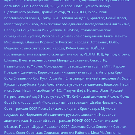
организация п. Боровский, Община Коренного Русского народа
Щелковского района, Правый сектор, УНА - УНСО, Украинская
повстанческая армия, Тризуб им. Степана Бандеры, Братство, Белый Крест,
Misanthropic division, Религиозное объединение последователей инглиизма,
Народная Социальная Инициатива, TulaSkins, Этнополитическое
объединение Русские, Русское национальное объединение Атака, Мечеть
Мирмамеда, Община Коренного Русского народа г. Астрахани, ВОЛЯ,
Меджлис крымскотатарского народа, Рубеж Севера, ТОЙС, О
противодействии экстремистской деятельности, РЕВТАТПОД, Артподготовка,
Штольц, В честь иконы Божией Матери Державная, Сектор 16,
Независимость, Фирма, Молодежная правозащитная группа МПГ, Курсом
Правды и Единения, Каракольская инициативная группа, Автоград Крю,
Союз Славянских Сил Руси, Алля-Аят, Благотворительный пансионат Ак Умут,
Русская республика Русь, Арестантское уголовное единство, Башкорт, Нация
и свобода, Нация и свобода, W.H.С., Фалунь Дафа, Иртыш Ultras, Русский
Патриотический клуб-Новокузнецк/РПК, Сибирский державный союз, Фонд
борьбы с коррупцией, Фонд защиты прав граждан, Штабы Навального,
Совет граждан СССР Прикубанского округа г. Краснодара, Мужское
государство, Народное объединение русского движения, Народное
движение Адат, Народный совет граждан РСФСР СССР Архангельской
области, Проект Штурм, Граждане СССР, Держава Союз Советских Светлых
Родов, Совет Советских Социалистических Районов, Meta Platforms Inc,