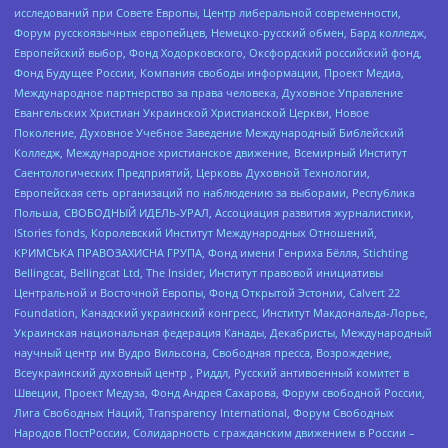
исследований при Совете Европы, Центр либеральной современности,
Форум русскоязычных европейцев, Немецко-русский обмен, Бард колледж,
Европейский выбор, Фонд Ходорковского, Оксфордский российский фонд,
Фонд Будущее России, Компания свободы информации, Проект Медиа,
Международное партнерство за права человека, Духовное Управление
Евангельских Христиан Украинской Христианской Церкви, Новое
Поколение, Духовное Учебное Заведение Международный Библейский
Колледж, Международное христианское движение, Всемирный Институт
Саентологических Предприятий, Церковь Духовной Технологии,
Европейская сеть организаций по наблюдению за выборами, Республика
Польша, СВОБОДНЫЙ ИДЕЛЬ-УРАЛ, Ассоциация развития журналистики,
IStories fonds, Королевский Институт Международных Отношений,
КРИМСЬКА ПРАВОЗАХИСНА ГРУПА, Фонд имени Генриха Бёлля, Stichting
Bellingcat, Bellingcat Ltd, The Insider, Институт правовой инициативы
Центральной и Восточной Европы, Фонд Открытой Эстонии, Calvert 22
Foundation, Канадский украинский конгресс, Институт Макдональда-Лорье,
Украинская национальная федерация Канады, Декабристы, Международный
научный центр им Вудро Вильсона, Свободная пресса, Возрождение,
Всеукраинский духовный центр , Риддл, Русский антивоенный комитет в
Швеции, Проект Медуза, Фонд Андрея Сахарова, Форум свободной России,
Лига Свободных Наций, Transparеncy International, Форум Свободных
Народов ПостРоссии, Солидарность с гражданским движением в России –