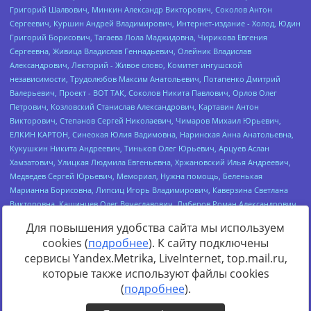
Для повышения удобства сайта мы используем
cookies (
подробнее
). К сайту подключены
сервисы Yandex.Metrika, LiveInternet, top.mail.ru,
Источник:
https://minjust.gov.ru/uploaded/files/reestr-
которые также используют файлы cookies
inostrannyih-agentov-22-03-2024.pdf
данные на
22.03.2024
(
подробнее
).