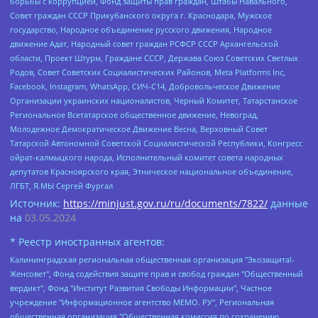
борьбы с коррупцией, Фонд защиты прав граждан, Штабы Навального,
Совет граждан СССР Прикубанского округа г. Краснодара, Мужское
государство, Народное объединение русского движения, Народное
движение Адат, Народный совет граждан РСФСР СССР Архангельской
области, Проект Штурм, Граждане СССР, Держава Союз Советских Светлых
Родов, Совет Советских Социалистических Районов, Meta Platforms Inc,
Facebook, Instagram, WhatsApp, СИЧ-С14, Добровольческое Движение
Организации украинских националистов, Черный Комитет, Татарстанское
Региональное Всетатарское общественное движение, Невоград,
Молодежное Демократическое Движение Весна, Верховный Совет
Татарской Автономной Советской Социалистической Республики, Конгресс
ойрат-калмыцкого народа, Исполнительный комитет совета народных
депутатов Красноярского края, Этническое национальное объединение,
ЛГБТ, Я.МЫ Сергей Фургал
Источник:
https://minjust.gov.ru/ru/documents/7822/
данные
на
03.05.2024
* Реестр иностранных агентов:
Калининградская региональная общественная организация "Экозащита!-Женсовет", Фонд содействия защите прав и свобод граждан "Общественный вердикт", Фонд "Институт Развития Свободы Информации", Частное учреждение "Информационное агентство МЕМО. РУ", Региональная общественная организация "Общественная комиссия по сохранению наследия академика Сахарова", Фонд поддержки свободы прессы, Санкт-Петербургская общественная правозащитная организация "Гражданский контроль", Межрегиональная общественная организация "Информационно-просветительский центр "Мемориал", Региональный Фонд "Центр Защиты Прав Средств Массовой Информации", с 05.12.2023 Фонд "Центр Защиты Прав Средств массовой информации", Региональная общественная благотворительная организация помощи беженцам и мигрантам "Гражданское содействие", Негосударственное образовательное учреждение дополнительного профессионального образования (повышение квалификации) специалистов "АКАДЕМИЯ ПО ПРАВАМ ЧЕЛОВЕКА", Свердловская региональная общественная организация "Сутяжник", Автономная некоммерческая организация "Центр независимых социологических исследований", Союз общественных объединений "Российский исследовательский центр по правам человека", Региональное общественное учреждение научно-информационный центр "МЕМОРИАЛ", Некоммерческая организация "Фонд защиты гласности", Автономная некоммерческая организация "Институт прав человека", Городская общественная организация "Екатеринбургское общество "МЕМОРИАЛ", Городская общественная организация "Рязанское историко-просветительское и правозащитное общество "Мемориал" (Рязанский Мемориал), Челябинский региональный орган общественной самодеятельности – женское общественное объединение "Женщины Евразии", Челябинский региональный орган общественной самодеятельности "Уральская правозащитная группа", Фонд содействия защите здоровья и социальной справедливости имени Андрея Рылькова, Автономная Некоммерческая Организация "Аналитический Центр Юрия Левады", Автономная некоммерческая организация социальной поддержки населения "Проект Апрель", Региональная общественная организация помощи женщинам и детям, находящимся в кризисной ситуации "Информационно-методический центр "Анна", Фонд содействия развитию массовых коммуникаций и правовому просвещению "Так-так-Так", Фонд содействия устойчивому развитию "Серебряная тайга", Свердловский региональный общественный фонд социальных проектов "Новое время", "Idel.Реалии", Кавказ.Реалии, Крым.Реалии, Телеканал Настоящее Время, Татаро-башкирская служба Радио Свобода (Azatliq Radiosi), Радио Свободная Европа/Радио Свобода (PCE/PC), "Сибирь.Реалии", "Фактограф", Благотворительный фонд помощи осужденным и их семьям, Автономная некоммерческая организация "Институт глобализации и социальных движений", Фонд "В защиту прав заключенных", Частное учреждение "Центр поддержки и содействия развитию средств массовой информации", Пензенский региональный общественный благотворительный фонд "Гражданский союз", "Север.Реалии", Некоммерческая организация Фонд "Правовая инициатива", Общество с ограниченной ответственностью "Радио Свободная Европа/Радио Свобода", Чешское информационное агентство "MEDIUM-ORIENT", Красноярская региональная общественная организация "Мы против СПИДа", Камалягин Денис Николаевич, Маркелов Сергей Евгеньевич, Пономарев Лев Александрович, Савицкая Людмила Алексеевна, Автономная некоммерческая организация "Центр по работе с проблемой насилия "НАСИЛИЮ.НЕТ", Межрегиональный профессиональный союз работников здравоохранения "Альянс врачей", Юридическое лицо, зарегистрированное в Латвийской Республике, SIA "Medusa Project" (регистрационный номер 40103797863, дата регистрации 10.06.2014), Некоммерческая организация "Фонд по борьбе с коррупцией", Автономная некоммерческая организация "Институт права и публичной политики", Баданин Роман Сергеевич, Гликин Максим Александрович, Железнова Мария Михайловна, Лукьянова Юлия Сергеевна, Маетная Елизавета Витальевна, Маняхин Петр Борисович, Чуракова Ольга Владимировна, Ярош Юлия Петровна, Юридическое лицо "The Insider SIA", зарегистрированное в Риге, Латвийская Республика (дата регистрации 26.06.2015), являющееся администратором доменного имени интернет-издания "The Insider SIA", https://theins.ru, Постернак Алексей Евгеньевич, Рубин Михаил Аркадьевич, Анин Роман Александрович, Юридическое лицо Istories fonds, зарегистрированное в Латвийской Республике (регистрационный номер 50008295751, дата регистрации 24.02.2020), Великовский Дмитрий Александрович, Долинина Ирина Николаевна, Мароховская Алеся Алексеевна, Шлейнов Роман Юрьевич, Шмагун Олеся Валентиновна, Общество с ограниченной ответственностью "Альтаир 2021", Общество с ограниченной ответственностью "Вега 2021", Общество с ограниченной ответственностью "Главный редактор 2021", Общество с ограниченной ответственностью "Ромашки монолит", Важенков Артем Валерьевич, Ивановская областная общественная организация "Центр гендерных исследований", Гурман Юрий Альбертович, Медиапроект "ОВД-Инфо", Егоров Владимир Владимирович, Жилинский Владимир Александрович, Общество с ограниченной ответственностью "ЗП", Иванова София Юрьевна, Карезина Инна Павловна, Кильтау Екатерина Викторовна, Петров Алексей Викторович, Пискунов Сергей Евгеньевич, Смирнов Сергей Сергеевич, Тихонов Михаил Сергеевич, Общество с ограниченной ответственностью "ЖУРНАЛИСТ-ИНОСТРАННЫЙ АГЕНТ", Арапова Галина Юрьевна, Вольтская Татьяна Анатольевна, Американская компания "Mason G.E.S. Anonymous Foundation" (США), являющаяся владельцем интернет-издания https://mnews.world/, Компания "Stichting Bellingcat", зарегистрированная в Нидерландах (дата регистрации 11.07.2018), Захаров Андрей Вячеславович, Клепиковская Екатерина Дмитриевна, Общество с ограниченной ответственностью "МЕМО", Перл Роман Александрович, Симонов Евгений Алексеевич, Соловьева Елена Анатольевна, Сотников Даниил Владимирович, Сурначева Елизавета Дмитриевна, Автономная некоммерческая организация по защите прав человека и информированию населения "Якутия – Наше Мнение", Общество с ограниченной ответственностью "Москоу диджитал медиа", с 26.01.2023 Общество с ограниченной ответственностью "Чайка Белые сады", Ветошкина Валерия Валерьевна, Заговора Максим Александрович, Межрегиональное общественное движение "Российская ЛГБТ - сеть", Оленичев Максим Владимирович, Павлов Иван Юрьевич, Скворцова Елена Сергеевна, Общество с ограниченной ответственностью "Как бы инагент", Кочетков Игорь Викторович, Общество с ограниченной ответственностью "Честные выборы", Еланчик Олег Александрович, Общество с ограниченной ответственностью "Нобелевский призыв", Гималова Регина Эмилевна, Григорьев Андрей Валерьевич, Григорьева Алина Александровна, Ассоциация по содействию защите прав призывников, альтернативнослужащих и военнослужащих "Правозащитная группа "Гражданин.Армия.Право", Хисамова Регина Фаритовна, Автономная некоммерческая организация по реализации социально-правовых программ "Лилит", Дальневосточное общественное движение "Маяк", Санкт-Петербургская ЛГБТ-инициативная группа "Выход", Инициативная группа ЛГБТ+ "Реверс", Алексеев Андрей Викторович, Бекбулатова Таисия Львовна, Беляев Иван Михайлович, Владыкина Елена Сергеевна, Гельман Марат Александрович, Никульшина Вероника Юрьевна, Толоконникова Надежда Андреевна, Шендерович Виктор Анатольевич, Общество с ограниченной ответственностью "Данное сообщение", Общество с ограниченной ответственностью Издательский дом "Новая глава", Айнбиндер Александра Александровна, Московский комьюнити-центр для ЛГБТ+инициатив, Благотворительный фонд развития филантропии, Deutsche Welle (Германия, Kurt-Schumacher-Strasse 3, 53113 Bonn), Борзунова Мария Михайловна, Воробьев Виктор Викторович, Голубева Анна Львовна, Константинова Алла Михайловна, Малкова Ирина Владимировна, Мурадов Мурад Абдулгалимович, Осетинская Елизавета Николаевна, Понасенков Евгений Николаевич, Ганапольский Матвей Юрьевич, Киселев Евгений Алексеевич, Борухович Ирина Григорьевна, Дремин Иван Тимофеевич, Дубровский Дмитрий Викторович, Красноярская региональная общественная организация поддержки и развития альтернативных образовательных технологий и межкультурных коммуникаций "ИНТЕРРА", Маяковская Екатерина Алексеевна, Фейгин Марк Захарович, Филимонов Андрей Викторович, Дзугкоева Регина Николаевна, Доброхотов Роман Александрович, Дудь Юрий Александрович, Елкин Сергей Владимирович, Кругликов Кирилл Игоревич, Сабунаева Мария Леонидовна, Семенов Алексей Владимирович, Шаинян Карен Багратович, Шульман Екатерина Михайловна, Асафьев Артур Валерьевич, Вахштайн Виктор Семенович, Венедиктов Алексей Алексеевич, Лушникова Екатерина Евгеньевна, Волков Леонид Михайлович, Невзоров Александр Глебович, Пархоменко Сергей Борисович, Сироткин Ярослав Николаевич, Кара-Мурза Владимир Владимирович, Баранова Наталья Владимировна, Гозман Леонид Яковлевич, Кагарлицкий Борис Юльевич, Климарев Михаил Валерьевич, Милов Владимир Станиславович, Автономная некоммерческая организация Краснодарский центр современного искусства "Типография", Моргенштерн Алишер Тагирович, Соболь Любовь Эдуардовна, Общество с ограниченной ответственностью "ЛИЗА НОРМ", Каспаров Гарри Кимович, Ходорковский Михаил Борисович, Общество с ограниченной ответственностью "Апрельские тезисы", Данилович Ирина Брониславовна, Кашин Олег Владимирович, Петров Николай Владимирович, Пивоваров Алексей Владимирович, Соколов Михаил Владимирович, Цветкова Юлия Владимировна, Чичваркин Евгений Александрович, Комитет против пыток/Команда против пыток, Общество с ограниченной ответственностью "Первый научный", Общество с ограниченной ответственностью "Вертолет и ко", Белоцерковская Вероника Борисовна, Кац Максим Евгеньевич, Лазарева Татьяна Юрьевна, Шаведдинов Руслан Табризович, Яшин Илья Валерьевич, Общество с ограниченной ответственностью "Иноагент ААВ", Алешковский Дмитрий Петрович, Альбац Евгения Марковна, Быков Дмитрий Львович, Галямина Юлия Евгеньевна, Лойко Сергей Леонидович, Мартынов Кирилл Константинович, Медведев Сергей Александрович, Крашенинников Федор Геннадиевич, Гордеева Катерина Вл