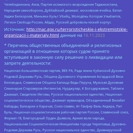
Челебиджихана, Азов, Партия исламского возрождения Таджикистана,
Народная самооборона, Дуббайский джамаат, московская ячейка, Батал-
Хаджи Белхороев, Маньяки Культ Убийц, Молодёжь Которая Улыбается,
Легион Свобода России, Айдар, Русский добровольческий корпус
Источник:
http://nac.gov.ru/terroristicheskie-i-ekstremistskie-
organizacii-i-materialy.html
данные на
16.11.2023
* Перечень общественных объединений и религиозных
организаций в отношении которых судом принято
вступившее в законную силу решение о ликвидации или
запрете деятельности:
Национал-большевистская партия, ВЕК РА, Рада земли Кубанской Духовно
Родовой Державы Русь, Община Духовного Управления Асгардской Веси
Беловодья, Славянская Община Капища Веды Перуна, Мужская Духовная
Семинария Староверов-Инглингов, Нурджулар, К Богодержавию, Таблиги
Джамаат, Свидетели Иеговы, Русское национальное единство, Национал-
социалистическое общество, Джамаат мувахидов, Объединенный Вилайат
Кабарды, Балкарии и Карачая, Союз славян, Ат-Такфир Валь-Хиджра, Пит
Буль, Национал-социалистическая рабочая партия России, Славянский союз,
Формат-18, Благородный Орден Дьявола, Армия воли народа,
Национальная Социалистическая Инициатива города Череповца, Духовно-
Родовая Держава Русь, Русское национальное единство, Древнерусской