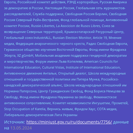
Европа, Российский комитет действия, РЭНД корпорейшн, Русская Америка
за демократию в России, Настоящая Россия, Глобальная сеть журналистов-
расследователей, Служба поддержки, Свободная Россия Берлин, Свободная
Россия Северный Рейн-Вестфалия, Фонд глобальной помощи, Антивоенный
комитет России, Russie-Libertes, La Asocicion de Rusos Libres, Союз за
возвращение Северных территорий, Крымскотатарский Ресурсный Центр,
Глобальный союз IndustriALL, Russian Election Monitor, Article 19, Мнение
медиа, Федерация анархического черного креста, Радио Свободная Европа,
Германское общество изучения Восточной Европы, Фонд имени Фридриха
Эберта, XZ gGmbH, Мобильная академия поддержки гендерной демократии
и миротворчества, Форум имени Льва Копелева, American Councils for
International Education, Cultural Vistas, Institute of International Education,
Антивоенное движение Антальи, Открытый диалог, Школа международных
отношений и государственной политики им Питера Мунка, Российско-
канадский демократический альянс, Школа международных отношений им
Нормана Патерсона, Центр Гражданских Свобод, Фонд Бориса Немцова за
Свободу, Фонд имени Фридриха Науманна за свободу, Феминистское
антивоенное сопротивление, Комитет независимости Ингушетии, Прометей,
Stop Occupation of Karelia, Вернись живым, Фридом Хаус, СОТА медиа,
Либерально-демократическая Лига Украины
Источник:
https://minjust.gov.ru/ru/documents/7756/
данные
на
13.05.2024