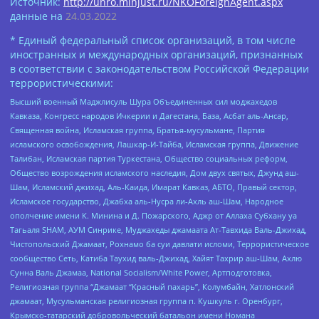
Источник:
http://unro.minjust.ru/NKOForeignAgent.aspx
данные на
24.03.2022
* Единый федеральный список организаций, в том числе
иностранных и международных организаций, признанных
в соответствии с законодательством Российской Федерации
террористическими:
Высший военный Маджлисуль Шура Объединенных сил моджахедов
Кавказа, Конгресс народов Ичкерии и Дагестана, База, Асбат аль-Ансар,
Священная война, Исламская группа, Братья-мусульмане, Партия
исламского освобождения, Лашкар-И-Тайба, Исламская группа, Движение
Талибан, Исламская партия Туркестана, Общество социальных реформ,
Общество возрождения исламского наследия, Дом двух святых, Джунд аш-
Шам, Исламский джихад, Аль-Каида, Имарат Кавказ, АБТО, Правый сектор,
Исламское государство, Джабха аль-Нусра ли-Ахль аш-Шам, Народное
ополчение имени К. Минина и Д. Пожарского, Аджр от Аллаха Субхану уа
Тагьаля SHAM, АУМ Синрике, Муджахеды джамаата Ат-Тавхида Валь-Джихад,
Чистопольский Джамаат, Рохнамо ба суи давлати исломи, Террористическое
сообщество Сеть, Катиба Таухид валь-Джихад, Хайят Тахрир аш-Шам, Ахлю
Сунна Валь Джамаа, National Socialism/White Power, Артподготовка,
Религиозная группа “Джамаат “Красный пахарь”, Колумбайн, Хатлонский
джамаат, Мусульманская религиозная группа п. Кушкуль г. Оренбург,
Крымско-татарский добровольческий батальон имени Номана