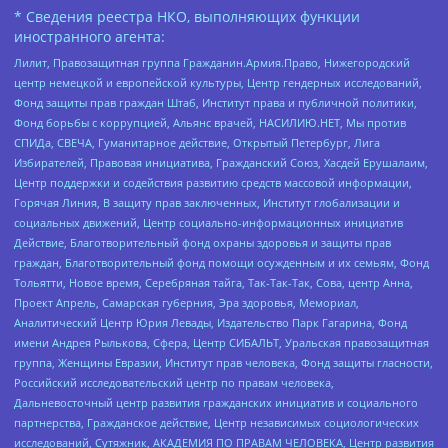
* Сведения реестра НКО, выполняющих функции
иностранного агента:
Лилит, Правозащитная группа Гражданин.Армия.Право, Нижегородский
центр немецкой и европейской культуры, Центр гендерных исследований,
Фонд защиты прав граждан Штаб, Институт права и публичной политики,
Фонд борьбы с коррупцией, Альянс врачей, НАСИЛИЮ.НЕТ, Мы против
СПИДа, СВЕЧА, Гуманитарное действие, Открытый Петербург, Лига
Избирателей, Правовая инициатива, Гражданский Союз, Хасдей Ерушалаим,
Центр поддержки и содействия развитию средств массовой информации,
Горячая Линия, В защиту прав заключенных, Институт глобализации и
социальных движений, Центр социально-информационных инициатив
Действие, Благотворительный фонд охраны здоровья и защиты прав
граждан, Благотворительный фонд помощи осужденным и их семьям, Фонд
Тольятти, Новое время, Серебряная тайга, Так-Так-Так, Сова, центр Анна,
Проект Апрель, Самарская губерния, Эра здоровья, Мемориал,
Аналитический Центр Юрия Левады, Издательство Парк Гагарина, Фонд
имени Андрея Рылькова, Сфера, Центр СИБАЛЬТ, Уральская правозащитная
группа, Женщины Евразии, Институт прав человека, Фонд защиты гласности,
Российский исследовательский центр по правам человека,
Дальневосточный центр развития гражданских инициатив и социального
партнерства, Гражданское действие, Центр независимых социологических
исследований, Сутяжник, АКАДЕМИЯ ПО ПРАВАМ ЧЕЛОВЕКА, Центр развития