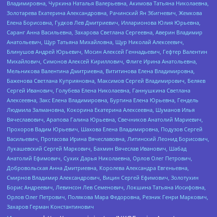
Владимировна, Чуркина Наталья Валерьевна, Акимова Татьяна Николаевна,
Золотарева Екатерина Александровна, Рачинский Ян Збигневич, Жемкова
Елена Борисовна, Гудков Лев Дмитриевич, Илларионова Юлия Юрьевна,
Саранг Анна Васильевна, Захарова Светлана Сергеевна, Аверин Владимир
Анатольевич, Щур Татьяна Михайловна, Щур Николай Алексеевич,
Блинушов Андрей Юрьевич, Мосин Алексей Геннадьевич, Гефтер Валентин
Михайлович, Симонов Алексей Кириллович, Флиге Ирина Анатольевна,
Мельникова Валентина Дмитриевна, Вититинова Елена Владимировна,
Баженова Светлана Куприяновна, Максимов Сергей Владимирович, Беляев
Сергей Иванович, Голубева Елена Николаевна, Ганнушкина Светлана
Алексеевна, Закс Елена Владимировна, Буртина Елена Юрьевна, Гендель
Людмила Залмановна, Кокорина Екатерина Алексеевна, Шуманов Илья
Вячеславович, Арапова Галина Юрьевна, Свечников Анатолий Мариевич,
Прохоров Вадим Юрьевич, Шахова Елена Владимировна, Подузов Сергей
Васильевич, Протасова Ирина Вячеславовна, Литинский Леонид Борисович,
Лукашевский Сергей Маркович, Бахмин Вячеслав Иванович, Шабад
Анатолий Ефимович, Сухих Дарья Николаевна, Орлов Олег Петрович,
Добровольская Анна Дмитриевна, Королева Александра Евгеньевна,
Смирнов Владимир Александрович, Вицин Сергей Ефимович, Золотухин
Борис Андреевич, Левинсон Лев Семенович, Локшина Татьяна Иосифовна,
Орлов Олег Петрович, Полякова Мара Федоровна, Резник Генри Маркович,
Захаров Герман Константинович