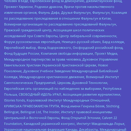
Человек в беде, Европейский фонд за демократию, Джеймстаунский фонд,
Прожект Хармони, Родники дракона, Врачи против насильственного
извлечения органов, Фалунь Дафа, Друзья Фалуньгун, Фалуньгун, Коалиция
по расследованию преследования в отношении Фалуньгун в Китае,
Всемирная организация по расследованию преследований Фалуньгун,
Пражский гражданский центр, Ассоциация школ политических
исследований при Совете Европы, Центр либеральной современности,
Форум русскоязычных европейцев, Немецко-русский обмен, Бард колледж,
Европейский выбор, Фонд Ходорковского, Оксфордский российский фонд,
Фонд Будущее России, Компания свободы информации, Проект Медиа,
Международное партнерство за права человека, Духовное Управление
Евангельских Христиан Украинской Христианской Церкви, Новое
Поколение, Духовное Учебное Заведение Международный Библейский
Колледж, Международное христианское движение, Всемирный Институт
Саентологических Предприятий, Церковь Духовной Технологии,
Европейская сеть организаций по наблюдению за выборами, Республика
Польша, СВОБОДНЫЙ ИДЕЛЬ-УРАЛ, Ассоциация развития журналистики,
IStories fonds, Королевский Институт Международных Отношений,
КРИМСЬКА ПРАВОЗАХИСНА ГРУПА, Фонд имени Генриха Бёлля, Stichting
Bellingcat, Bellingcat Ltd, The Insider, Институт правовой инициативы
Центральной и Восточной Европы, Фонд Открытой Эстонии, Calvert 22
Foundation, Канадский украинский конгресс, Институт Макдональда-Лорье,
Украинская национальная федерация Канады, Декабристы, Международный