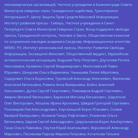
некоммерческих организаций, Частное учреждение в Калининграде Совета
Министров северных стран, Гражданское содействие, Трансперенси
Интернешнл-Р, Центр Защиты Прав Средств Массовой Информации,
Институт развития прессы - Сибирь, Частное учреждение в Санкт-
Петербурге Совета Министров Северных Стран, Фонд поддержки свободы
прессы, Гражданский контроль, Человек и Закон, Общественная комиссия
по сохранению наследия академика Сахарова, Информационное агентство
МЕМО. РУ, Институт региональной прессы, Институт Развития Свободы
Информации, Экозащита!-Женсовет, Общественный вердикт, Евразийская
антимонопольная ассоциация, Бедушев Петр Петрович, Дзугкоева Регина
Николаевна, Кривенко Сергей Владимирович, Милославский Павел
Юрьевич, Шнырова Ольга Вадимовна, Чанышева Лилия Айратовна,
Сидорович Ольга Борисовна, Туровский Александр Алексеевич, Васильева
Анастасия Евгеньевна, Ривина Анна Валерьевна, Бойко Анатолий
Николаевич, Дугин Сергей Георгиевич, Пивоваров Андрей Сергеевич,
Аверин Виталий Евгеньевич, Барахоев Магомед Бекханович, Шарипков
Олег Викторович, Мошель Ирина Ароновна, Шведов Григорий Сергеевич,
Пономарев Лев Александрович, Каргалицкий Борис Юльевич, Созаев
Валерий Валерьевич, Исламов Тимур Рифгатович, Романова Ольга
Евгеньевна, Щаров Сергей Алексадрович, Цирульников Борис Альбертович,
Гасан Ольга Павловна, Паутов Юрий Анатольевич, Верховский Александр
Маркович, Пислакова-Паркер Марина Петровна, Кочеткова Татьяна