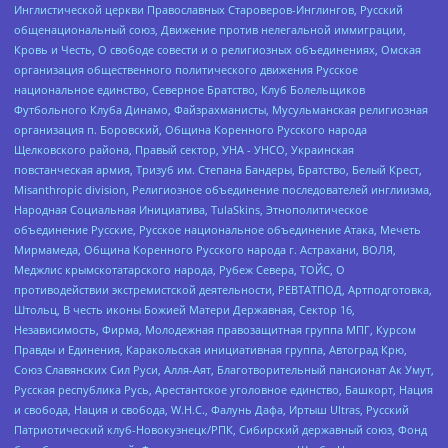
Инглистической церкви Православных Староверов-Инглингов, Русский
общенациональный союз, Движение против нелегальной иммиграции,
Кровь и Честь, О свободе совести и о религиозных объединениях, Омская
организация общественного политического движения Русское
национальное единство, Северное Братство, Клуб Болельщиков
Футбольного Клуба Динамо, Файзрахманисты, Мусульманская религиозная
организация п. Боровский, Община Коренного Русского народа
Щелковского района, Правый сектор, УНА - УНСО, Украинская
повстанческая армия, Тризуб им. Степана Бандеры, Братство, Белый Крест,
Misanthropic division, Религиозное объединение последователей инглиизма,
Народная Социальная Инициатива, TulaSkins, Этнополитическое
объединение Русские, Русское национальное объединение Атака, Мечеть
Мирмамеда, Община Коренного Русского народа г. Астрахани, ВОЛЯ,
Меджлис крымскотатарского народа, Рубеж Севера, ТОЙС, О
противодействии экстремистской деятельности, РЕВТАТПОД, Артподготовка,
Штольц, В честь иконы Божией Матери Державная, Сектор 16,
Независимость, Фирма, Молодежная правозащитная группа МПГ, Курсом
Правды и Единения, Каракольская инициативная группа, Автоград Крю,
Союз Славянских Сил Руси, Алля-Аят, Благотворительный пансионат Ак Умут,
Русская республика Русь, Арестантское уголовное единство, Башкорт, Нация
и свобода, Нация и свобода, W.H.С., Фалунь Дафа, Иртыш Ultras, Русский
Патриотический клуб-Новокузнецк/РПК, Сибирский державный союз, Фонд