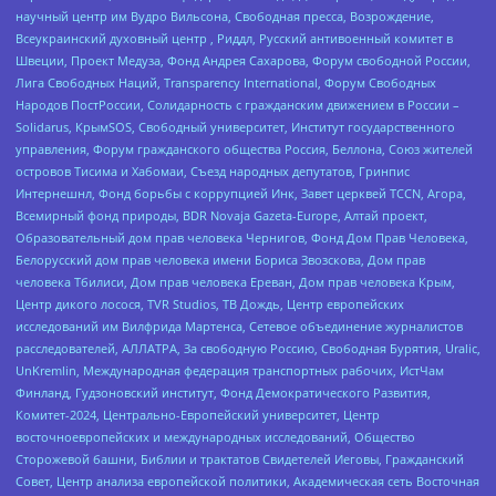
научный центр им Вудро Вильсона, Свободная пресса, Возрождение,
Всеукраинский духовный центр , Риддл, Русский антивоенный комитет в
Швеции, Проект Медуза, Фонд Андрея Сахарова, Форум свободной России,
Лига Свободных Наций, Transparеncy International, Форум Свободных
Народов ПостРоссии, Солидарность с гражданским движением в России –
Solidarus, КрымSOS, Свободный университет, Институт государственного
управления, Форум гражданского общества Россия, Беллона, Союз жителей
островов Тисима и Хабомаи, Съезд народных депутатов, Гринпис
Интернешнл, Фонд борьбы с коррупцией Инк, Завет церквей TCCN, Агора,
Всемирный фонд природы, BDR Novaja Gazeta-Europe, Алтай проект,
Образовательный дом прав человека Чернигов, Фонд Дом Прав Человека,
Белорусский дом прав человека имени Бориса Звозскова, Дом прав
человека Тбилиси, Дом прав человека Ереван, Дом прав человека Крым,
Центр дикого лосося, TVR Studios, ТВ Дождь, Центр европейских
исследований им Вилфрида Мартенса, Сетевое объединение журналистов
расследователей, АЛЛАТРА, За свободную Россию, Свободная Бурятия, Uralic,
UnKremlin, Международная федерация транспортных рабочих, ИстЧам
Финланд, Гудзоновский институт, Фонд Демократического Развития,
Комитет-2024, Центрально-Европейский университет, Центр
восточноевропейских и международных исследований, Общество
Сторожевой башни, Библии и трактатов Свидетелей Иеговы, Гражданский
Совет, Центр анализа европейской политики, Академическая сеть Восточная