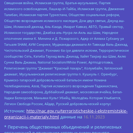
Священная война, Исламская группа, Братья-мусульмане, Партия
исламского освобождения, Лашкар-И-Тайба, Исламская группа, Движение
Талибан, Исламская партия Туркестана, Общество социальных реформ,
Общество возрождения исламского наследия, Дом двух святых, Джунд аш-
Шам, Исламский джихад, Аль-Каида, Имарат Кавказ, АБТО, Правый сектор,
Исламское государство, Джабха аль-Нусра ли-Ахль аш-Шам, Народное
ополчение имени К. Минина и Д. Пожарского, Аджр от Аллаха Субхану уа
Тагьаля SHAM, АУМ Синрике, Муджахеды джамаата Ат-Тавхида Валь-Джихад,
Чистопольский Джамаат, Рохнамо ба суи давлати исломи, Террористическое
сообщество Сеть, Катиба Таухид валь-Джихад, Хайят Тахрир аш-Шам, Ахлю
Сунна Валь Джамаа, National Socialism/White Power, Артподготовка,
Религиозная группа “Джамаат “Красный пахарь”, Колумбайн, Хатлонский
джамаат, Мусульманская религиозная группа п. Кушкуль г. Оренбург,
Крымско-татарский добровольческий батальон имени Номана
Челебиджихана, Азов, Партия исламского возрождения Таджикистана,
Народная самооборона, Дуббайский джамаат, московская ячейка, Батал-
Хаджи Белхороев, Маньяки Культ Убийц, Молодёжь Которая Улыбается,
Легион Свобода России, Айдар, Русский добровольческий корпус
Источник:
http://nac.gov.ru/terroristicheskie-i-ekstremistskie-
organizacii-i-materialy.html
данные на
16.11.2023
* Перечень общественных объединений и религиозных
организаций в отношении которых судом принято