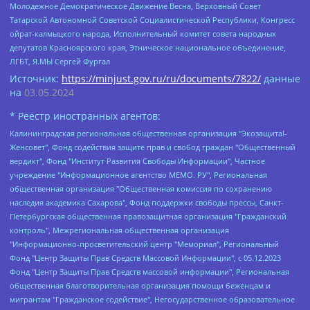
Молодежное Демократическое Движение Весна, Верховный Совет
Татарской Автономной Советской Социалистической Республики, Конгресс
ойрат-калмыцкого народа, Исполнительный комитет совета народных
депутатов Красноярского края, Этническое национальное объединение,
ЛГБТ, Я.МЫ Сергей Фургал
Источник:
https://minjust.gov.ru/ru/documents/7822/
данные
на
03.05.2024
* Реестр иностранных агентов:
Калининградская региональная общественная организация "Экозащита!-Женсовет", Фонд содействия защите прав и свобод граждан "Общественный вердикт", Фонд "Институт Развития Свободы Информации", Частное учреждение "Информационное агентство МЕМО. РУ", Региональная общественная организация "Общественная комиссия по сохранению наследия академика Сахарова", Фонд поддержки свободы прессы, Санкт-Петербургская общественная правозащитная организация "Гражданский контроль", Межрегиональная общественная организация "Информационно-просветительский центр "Мемориал", Региональный Фонд "Центр Защиты Прав Средств Массовой Информации", с 05.12.2023 Фонд "Центр Защиты Прав Средств массовой информации", Региональная общественная благотворительная организация помощи беженцам и мигрантам "Гражданское содействие", Негосударственное образовательное учреждение дополнительного профессионального образования (повышение квалификации) специалистов "АКАДЕМИЯ ПО ПРАВАМ ЧЕЛОВЕКА", Свердловская региональная общественная организация "Сутяжник", Автономная некоммерческая организация "Центр независимых социологических исследований", Союз общественных объединений "Российский исследовательский центр по правам человека", Региональное общественное учреждение научно-информационный центр "МЕМОРИАЛ", Некоммерческая организация "Фонд защиты гласности", Автономная некоммерческая организация "Институт прав человека", Городская общественная организация "Екатеринбургское общество "МЕМОРИАЛ", Городская общественная организация "Рязанское историко-просветительское и правозащитное общество "Мемориал" (Рязанский Мемориал), Челябинский региональный орган общественной самодеятельности – женское общественное объединение "Женщины Евразии", Челябинский региональный орган общественной самодеятельности "Уральская правозащитная группа", Фонд содействия защите здоровья и социальной справедливости имени Андрея Рылькова, Автономная Некоммерческая Организация "Аналитический Центр Юрия Левады", Автономная некоммерческая организация социальной поддержки населения "Проект Апрель", Региональная общественная организация помощи женщинам и детям, находящимся в кризисной ситуации "Информационно-методический центр "Анна", Фонд содействия развитию массовых коммуникаций и правовому просвещению "Так-так-Так", Фонд содействия устойчивому развитию "Серебряная тайга", Свердловский региональный общественный фонд социальных проектов "Новое время", "Idel.Реалии", Кавказ.Реалии, Крым.Реалии, Телеканал Настоящее Время, Татаро-башкирская служба Радио Свобода (Azatliq Radiosi), Радио Свободная Европа/Радио Свобода (PCE/PC), "Сибирь.Реалии", "Фактограф", Благотворительный фонд помощи осужденным и их семьям, Автономная некоммерческая организация "Институт глобализации и социальных движений", Фонд "В защиту прав заключенных", Частное учреждение "Центр поддержки и содействия развитию средств массовой информации", Пензенский региональный общественный благотворительный фонд "Гражданский союз", "Север.Реалии", Некоммерческая организация Фонд "Правовая инициатива", Общество с ограниченной ответственностью "Радио Свободная Европа/Радио Свобода", Чешское информационное агентство "MEDIUM-ORIENT", Красноярская региональная общественная организация "Мы против СПИДа", Камалягин Денис Николаевич, Маркелов Сергей Евгеньевич, Пономарев Лев Александрович, Савицкая Людмила Алексеевна, Автономная некоммерческая организация "Центр по работе с проблемой насилия "НАСИЛИЮ.НЕТ", Межрегиональный профессиональный союз работников здравоохранения "Альянс врачей", Юридическое лицо, зарегистрированное в Латвийской Республике, SIA "Medusa Project" (регистрационный номер 40103797863, дата регистрации 10.06.2014), Некоммерческая организация "Фонд по борьбе с коррупцией", Автономная некоммерческая организация "Институт права и публичной политики", Баданин Роман Сергеевич, Гликин Максим Александрович, Железнова Мария Михайловна, Лукьянова Юлия Сергеевна, Маетная Елизавета Витальевна, Маняхин Петр Борисович, Чуракова Ольга Владимировна, Ярош Юлия Петровна, Юридическое лицо "The Insider SIA", зарегистрированное в Риге, Латвийская Республика (дата регистрации 26.06.2015), являющееся администратором доменного имени интернет-издания "The Insider SIA", https://theins.ru, Постернак Алексей Евгеньевич, Рубин Михаил Аркадьевич, Анин Роман Александрович, Юридическое лицо Istories fonds, зарегистрированное в Латвийской Республике (регистрационный номер 50008295751, дата регистрации 24.02.2020), Великовский Дмитрий Александрович, Долинина Ирина Николаевна, Мароховская Алеся Алексеевна, Шлейнов Роман Юрьевич, Шмагун Олеся Валентиновна, Общество с ограниченной ответственностью "Альтаир 2021", Общество с ограниченной ответственностью "Вега 2021", Общество с ограниченной ответственностью "Главный редактор 2021", Общество с ограниченной ответственностью "Ромашки монолит", Важенков Артем Валерьевич, Ивановская областная общественная организация "Центр гендерных исследований", Гурман Юрий Альбертович, Медиапроект "ОВД-Инфо", Егоров Владимир Владимирович, Жилинский Владимир Александрович, Общество с ограниченной ответственностью "ЗП", Иванова София Юрьевна, Карезина Инна Павловна, Кильтау Екатерина Викторовна, Петров Алексей Викторович, Пискунов Сергей Евгеньевич, Смирнов Сергей Сергеевич, Тихонов Михаил Сергеевич, Общество с ограниченной ответственностью "ЖУРНАЛИСТ-ИНОСТРАННЫЙ АГЕНТ", Арапова Галина Юрьевна, Вольтская Татьяна Анатольевна, Американская компания "Mason G.E.S. Anonymous Foundation" (США), являющаяся владельцем интернет-издания https://mnews.world/, Компания "Stichting Bellingcat", зарегистрированная в Нидерландах (дата регистрации 11.07.2018), Захаров Андрей Вячеславович, Клепиковская Екатерина Дмитриевна, Общество с ограниченной ответственностью "МЕМО", Перл Роман Александрович, Симонов Евгений Алексеевич, Соловьева Елена Анатольевна, Сотников Даниил Владимирович, Сурначева Елизавета Дмитриевна, Автономная некоммерческая организация по защите прав человека и информированию населения "Якутия – Наше Мнение", Общество с ограниченной ответственностью "Москоу диджитал медиа", с 26.01.2023 Общество с ограниченной ответственностью "Чайка Белые сады", Ветошкина Валерия Валерьевна, Заговора Максим Александрович, Межрегиональное общественное движение "Российская ЛГБТ - сеть", Оленичев Максим Владимирович, Павлов Иван Юрьевич, Скворцова Елена Сергеевна, Общество с ограниченной ответственностью "Как бы инагент", Кочетков Игорь Викторович, Общество с ограниченной ответственностью "Честные выборы", Еланчик Олег Александрович, Общество с ограниченной ответственностью "Нобелевский призыв", Гималова Регина Эмилевна, Григорьев Андрей Валерьевич, Григорьева Алина Александровна, Ассоциация по содействию защите прав призывников, альтернативнослужащих и военнослужащих "Правозащитная группа "Гражданин.Армия.Право", Хисамова Регина Фаритовна, Автономная некоммерческая организация по реализации социально-правовых программ "Лилит", Дальневосточное общественное движение "Маяк", Санкт-Петербургская ЛГБТ-инициативная группа "Выход", Инициативная группа ЛГБТ+ "Реверс", Алексеев Андрей Викторович, Бекбулатова Таисия Львовна, Беляев Иван Михайлович, Владыкина Елена Сергеевна, Гельман Марат Александрович, Никульшина Вероника Юрьевна, Толоконникова Надежда Андреевна, Шендерович Виктор Анатольевич, Общество с ограниченной ответственностью "Данное сообщение", Общество с ограниченной ответственностью Издательский дом "Новая глава", Айнбиндер Александра Александровна, Московский комьюнити-центр для ЛГБТ+инициатив, Благотворительный фонд развития филантропии, Deutsche Welle (Германия, Kurt-Schumacher-Strasse 3, 53113 Bonn), Борзунова Мария Михайловна, Воробьев Виктор Викторович, Голубева Анна Львовна, Константинова Алла Михайловна, Малкова Ирина Владимировна, Мурадов Мурад Абдулгалимович, Осетинская Елизавета Николаевна, Понасенков Евгений Николаевич, Ганапольский Матвей Юрьевич, Киселев Евгений Алексеевич, Борухович Ирина Григорьевна, Дремин Иван Тимофеевич, Дубровский Дмитрий Викторович, Красноярская региональная общественная организация поддержки и развития альтернативных образовательных технологий и межкультурных коммуникаций "ИНТЕРРА", Маяковская Екатерина Алексеевна, Фейгин Марк Захарович, Филимонов Андрей Викторович, Дзугкоева Регина Николаевна, Доброхотов Роман Александрович, Дудь Юрий Александрович, Елкин Сергей Владимирович, Кругликов Кирилл Игоревич, Сабунаева Мария Леонидовна, Семенов Алексей Владимирович, Шаинян Карен Багратович, Шульман Екатерина Михайловна, Асафьев Артур Валерьевич, Вахштайн Виктор Семенович, Венедиктов Алексей Алексеевич, Лушникова Екатерина Евгеньевна, Волков Леонид Михайлович, Невзоров Александр Глебович, Пархоменко Сергей Борисович, Сироткин Ярослав Николаевич, Кара-Мурза Владимир Владимирович, Баранова Наталья Владимировна, Гозман Леонид Яковлевич, Кагарлицкий Борис Юльевич, Климарев Михаил Валерьевич, Милов Владимир Станиславович, Автономная некоммерческая организация Краснодарский центр современного искусства "Типография", Моргенштерн Алишер Тагирович, Соболь Любовь Эдуардовна, Общество с ограниченной ответственностью "ЛИЗА НОРМ", Каспаров Гарри Кимович, Ходорковский Михаил Борисович, Общество с ограниченной ответственностью "Апрельские тезисы", Данилович Ирина Брониславовна, Кашин Олег Владимирович, Петров Николай Владимирович, Пивоваров Алексей Владимирович, Соколов Михаил Владимирович, Цветкова Юлия Владимировна, Чичваркин Евгений Александрович, Комитет против пыток/Команда против пыток, Общество с ограниченной ответственностью "Первый научный", Общество с ограниченной ответственностью "Вертолет и ко", Белоцерковская Вероника Борисовна, Кац Максим Евгеньевич, Лазарева Татьяна Юрьевна, Шаведдинов Руслан Табризович, Яшин Илья Валерьевич, Общество с ограниченной ответственностью "Иноагент ААВ", Алешковский Дмитрий Петрович, Альбац Евгения Марковна, Быков Дмитрий Львович, Галямина Юлия Евгеньевна, Лойко Сергей Леонидович, Мартынов Кирилл Константинович, Медведев Сергей Александрович, Крашенинников Федор Геннадиевич, Гордеева Катерина Вл