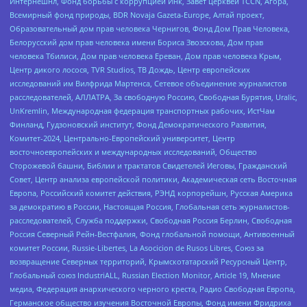
Интернешнл, Фонд борьбы с коррупцией Инк, Завет церквей TCCN, Агора,
Всемирный фонд природы, BDR Novaja Gazeta-Europe, Алтай проект,
Образовательный дом прав человека Чернигов, Фонд Дом Прав Человека,
Белорусский дом прав человека имени Бориса Звозскова, Дом прав
человека Тбилиси, Дом прав человека Ереван, Дом прав человека Крым,
Центр дикого лосося, TVR Studios, ТВ Дождь, Центр европейских
исследований им Вилфрида Мартенса, Сетевое объединение журналистов
расследователей, АЛЛАТРА, За свободную Россию, Свободная Бурятия, Uralic,
UnKremlin, Международная федерация транспортных рабочих, ИстЧам
Финланд, Гудзоновский институт, Фонд Демократического Развития,
Комитет-2024, Центрально-Европейский университет, Центр
восточноевропейских и международных исследований, Общество
Сторожевой башни, Библии и трактатов Свидетелей Иеговы, Гражданский
Совет, Центр анализа европейской политики, Академическая сеть Восточная
Европа, Российский комитет действия, РЭНД корпорейшн, Русская Америка
за демократию в России, Настоящая Россия, Глобальная сеть журналистов-
расследователей, Служба поддержки, Свободная Россия Берлин, Свободная
Россия Северный Рейн-Вестфалия, Фонд глобальной помощи, Антивоенный
комитет России, Russie-Libertes, La Asocicion de Rusos Libres, Союз за
возвращение Северных территорий, Крымскотатарский Ресурсный Центр,
Глобальный союз IndustriALL, Russian Election Monitor, Article 19, Мнение
медиа, Федерация анархического черного креста, Радио Свободная Европа,
Германское общество изучения Восточной Европы, Фонд имени Фридриха