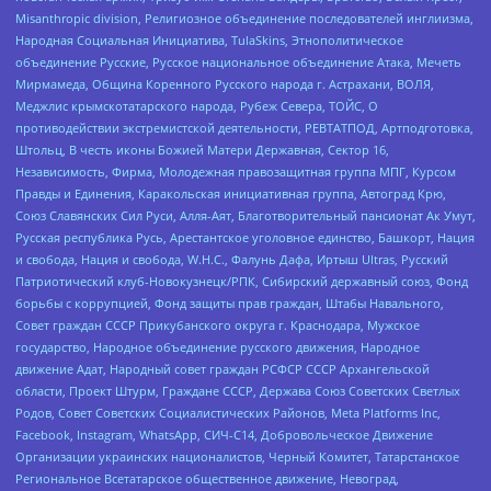
Misanthropic division, Религиозное объединение последователей инглиизма,
Народная Социальная Инициатива, TulaSkins, Этнополитическое
объединение Русские, Русское национальное объединение Атака, Мечеть
Мирмамеда, Община Коренного Русского народа г. Астрахани, ВОЛЯ,
Меджлис крымскотатарского народа, Рубеж Севера, ТОЙС, О
противодействии экстремистской деятельности, РЕВТАТПОД, Артподготовка,
Штольц, В честь иконы Божией Матери Державная, Сектор 16,
Независимость, Фирма, Молодежная правозащитная группа МПГ, Курсом
Правды и Единения, Каракольская инициативная группа, Автоград Крю,
Союз Славянских Сил Руси, Алля-Аят, Благотворительный пансионат Ак Умут,
Русская республика Русь, Арестантское уголовное единство, Башкорт, Нация
и свобода, Нация и свобода, W.H.С., Фалунь Дафа, Иртыш Ultras, Русский
Патриотический клуб-Новокузнецк/РПК, Сибирский державный союз, Фонд
борьбы с коррупцией, Фонд защиты прав граждан, Штабы Навального,
Совет граждан СССР Прикубанского округа г. Краснодара, Мужское
государство, Народное объединение русского движения, Народное
движение Адат, Народный совет граждан РСФСР СССР Архангельской
области, Проект Штурм, Граждане СССР, Держава Союз Советских Светлых
Родов, Совет Советских Социалистических Районов, Meta Platforms Inc,
Facebook, Instagram, WhatsApp, СИЧ-С14, Добровольческое Движение
Организации украинских националистов, Черный Комитет, Татарстанское
Региональное Всетатарское общественное движение, Невоград,