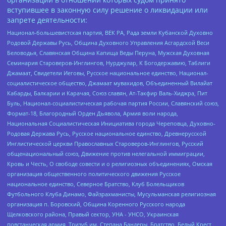
вступившее в законную силу решение о ликвидации или
запрете деятельности:
Национал-большевистская партия, ВЕК РА, Рада земли Кубанской Духовно
Родовой Державы Русь, Община Духовного Управления Асгардской Веси
Беловодья, Славянская Община Капища Веды Перуна, Мужская Духовная
Семинария Староверов-Инглингов, Нурджулар, К Богодержавию, Таблиги
Джамаат, Свидетели Иеговы, Русское национальное единство, Национал-
социалистическое общество, Джамаат мувахидов, Объединенный Вилайат
Кабарды, Балкарии и Карачая, Союз славян, Ат-Такфир Валь-Хиджра, Пит
Буль, Национал-социалистическая рабочая партия России, Славянский союз,
Формат-18, Благородный Орден Дьявола, Армия воли народа,
Национальная Социалистическая Инициатива города Череповца, Духовно-
Родовая Держава Русь, Русское национальное единство, Древнерусской
Инглистической церкви Православных Староверов-Инглингов, Русский
общенациональный союз, Движение против нелегальной иммиграции,
Кровь и Честь, О свободе совести и о религиозных объединениях, Омская
организация общественного политического движения Русское
национальное единство, Северное Братство, Клуб Болельщиков
Футбольного Клуба Динамо, Файзрахманисты, Мусульманская религиозная
организация п. Боровский, Община Коренного Русского народа
Щелковского района, Правый сектор, УНА - УНСО, Украинская
повстанческая армия, Тризуб им. Степана Бандеры, Братство, Белый Крест,