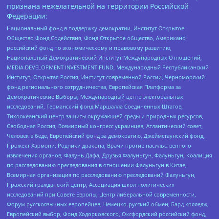
признана нежелательной на территории Российской
Федерации:
Национальный фонд в поддержку демократии, Институт Открытое
Общество Фонд Содействия, Фонд Открытое общество, Американо-
российский фонд по экономическому и правовому развитию,
Национальный Демократический Институт Международных Отношений,
MEDIA DEVELOPMENT INVESTMENT FUND, Международный Республиканский
Институт, Открытая Россия, Институт современной России, Черноморский
фонд регионального сотрудничества, Европейская Платформа за
Демократические Выборы, Международный центр электоральных
исследований, Германский фонд Маршалла Соединенных Штатов,
Тихоокеанский центр защиты окружающей среды и природных ресурсов,
Свободная Россия, Всемирный конгресс украинцев, Атлантический совет,
Человек в беде, Европейский фонд за демократию, Джеймстаунский фонд,
Прожект Хармони, Родники дракона, Врачи против насильственного
извлечения органов, Фалунь Дафа, Друзья Фалуньгун, Фалуньгун, Коалиция
по расследованию преследования в отношении Фалуньгун в Китае,
Всемирная организация по расследованию преследований Фалуньгун,
Пражский гражданский центр, Ассоциация школ политических
исследований при Совете Европы, Центр либеральной современности,
Форум русскоязычных европейцев, Немецко-русский обмен, Бард колледж,
Европейский выбор, Фонд Ходорковского, Оксфордский российский фонд,