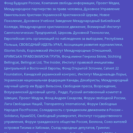
Фонд Будущее России, Компания свободы информации, Проект Медиа,
Международное партнерство за права человека, Духовное Управление
Евангельских Христиан Украинской Христианской Церкви, Новое
Поколение, Духовное Учебное Заведение Международный Библейский
Колледж, Международное христианское движение, Всемирный Институт
Саентологических Предприятий, Церковь Духовной Технологии,
Европейская сеть организаций по наблюдению за выборами, Республика
Польша, СВОБОДНЫЙ ИДЕЛЬ-УРАЛ, Ассоциация развития журналистики,
IStories fonds, Королевский Институт Международных Отношений,
КРИМСЬКА ПРАВОЗАХИСНА ГРУПА, Фонд имени Генриха Бёлля, Stichting
Bellingcat, Bellingcat Ltd, The Insider, Институт правовой инициативы
Центральной и Восточной Европы, Фонд Открытой Эстонии, Calvert 22
Foundation, Канадский украинский конгресс, Институт Макдональда-Лорье,
Украинская национальная федерация Канады, Декабристы, Международный
научный центр им Вудро Вильсона, Свободная пресса, Возрождение,
Всеукраинский духовный центр , Риддл, Русский антивоенный комитет в
Швеции, Проект Медуза, Фонд Андрея Сахарова, Форум свободной России,
Лига Свободных Наций, Transparеncy International, Форум Свободных
Народов ПостРоссии, Солидарность с гражданским движением в России –
Solidarus, КрымSOS, Свободный университет, Институт государственного
управления, Форум гражданского общества Россия, Беллона, Союз жителей
островов Тисима и Хабомаи, Съезд народных депутатов, Гринпис