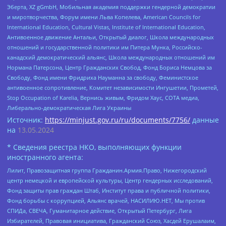
Эберта, XZ gGmbH, Мобильная академия поддержки гендерной демократии
и миротворчества, Форум имени Льва Копелева, American Councils for
International Education, Cultural Vistas, Institute of International Education,
Антивоенное движение Антальи, Открытый диалог, Школа международных
отношений и государственной политики им Питера Мунка, Российско-
канадский демократический альянс, Школа международных отношений им
Нормана Патерсона, Центр Гражданских Свобод, Фонд Бориса Немцова за
Свободу, Фонд имени Фридриха Науманна за свободу, Феминистское
антивоенное сопротивление, Комитет независимости Ингушетии, Прометей,
Stop Occupation of Karelia, Вернись живым, Фридом Хаус, СОТА медиа,
Либерально-демократическая Лига Украины
Источник:
https://minjust.gov.ru/ru/documents/7756/
данные
на
13.05.2024
* Сведения реестра НКО, выполняющих функции
иностранного агента:
Лилит, Правозащитная группа Гражданин.Армия.Право, Нижегородский
центр немецкой и европейской культуры, Центр гендерных исследований,
Фонд защиты прав граждан Штаб, Институт права и публичной политики,
Фонд борьбы с коррупцией, Альянс врачей, НАСИЛИЮ.НЕТ, Мы против
СПИДа, СВЕЧА, Гуманитарное действие, Открытый Петербург, Лига
Избирателей, Правовая инициатива, Гражданский Союз, Хасдей Ерушалаим,