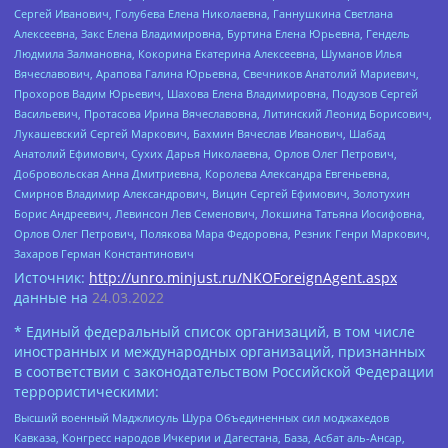
Сергей Иванович, Голубева Елена Николаевна, Ганнушкина Светлана
Алексеевна, Закс Елена Владимировна, Буртина Елена Юрьевна, Гендель
Людмила Залмановна, Кокорина Екатерина Алексеевна, Шуманов Илья
Вячеславович, Арапова Галина Юрьевна, Свечников Анатолий Мариевич,
Прохоров Вадим Юрьевич, Шахова Елена Владимировна, Подузов Сергей
Васильевич, Протасова Ирина Вячеславовна, Литинский Леонид Борисович,
Лукашевский Сергей Маркович, Бахмин Вячеслав Иванович, Шабад
Анатолий Ефимович, Сухих Дарья Николаевна, Орлов Олег Петрович,
Добровольская Анна Дмитриевна, Королева Александра Евгеньевна,
Смирнов Владимир Александрович, Вицин Сергей Ефимович, Золотухин
Борис Андреевич, Левинсон Лев Семенович, Локшина Татьяна Иосифовна,
Орлов Олег Петрович, Полякова Мара Федоровна, Резник Генри Маркович,
Захаров Герман Константинович
Источник:
http://unro.minjust.ru/NKOForeignAgent.aspx
данные на
24.03.2022
* Единый федеральный список организаций, в том числе
иностранных и международных организаций, признанных
в соответствии с законодательством Российской Федерации
террористическими:
Высший военный Маджлисуль Шура Объединенных сил моджахедов
Кавказа, Конгресс народов Ичкерии и Дагестана, База, Асбат аль-Ансар,