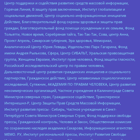
Центр поддержки и содействия развитию средств массовой информации,
Горячая Линия, В защиту прав заключенных, Институт глобализации и
социальных движений, Центр социально-информационных инициатив
Действие, Благотворительный фонд охраны здоровья и защиты прав
граждан, Благотворительный фонд помощи осужденным и их семьям, Фонд
Тольятти, Новое время, Серебряная тайга, Так-Так-Так, Сова, центр Анна,
Проект Апрель, Самарская губерния, Эра здоровья, Мемориал,
Аналитический Центр Юрия Левады, Издательство Парк Гагарина, Фонд
имени Андрея Рылькова, Сфера, Центр СИБАЛЬТ, Уральская правозащитная
группа, Женщины Евразии, Институт прав человека, Фонд защиты гласности,
Российский исследовательский центр по правам человека,
Дальневосточный центр развития гражданских инициатив и социального
партнерства, Гражданское действие, Центр независимых социологических
исследований, Сутяжник, АКАДЕМИЯ ПО ПРАВАМ ЧЕЛОВЕКА, Центр развития
некоммерческих организаций, Частное учреждение в Калининграде Совета
Министров северных стран, Гражданское содействие, Трансперенси
Интернешнл-Р, Центр Защиты Прав Средств Массовой Информации,
Институт развития прессы - Сибирь, Частное учреждение в Санкт-
Петербурге Совета Министров Северных Стран, Фонд поддержки свободы
прессы, Гражданский контроль, Человек и Закон, Общественная комиссия
по сохранению наследия академика Сахарова, Информационное агентство
МЕМО. РУ, Институт региональной прессы, Институт Развития Свободы