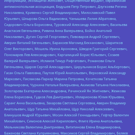
Информации, Экозащита!-Женсовет, Общественный вердикт, Евразийская
антимонопольная ассоциация, Бедушев Петр Петрович, Дзугкоева Регина
Николаевна, Кривенко Сергей Владимирович, Милославский Павел
Юрьевич, Шнырова Ольга Вадимовна, Чанышева Лилия Айратовна,
Сидорович Ольга Борисовна, Туровский Александр Алексеевич, Васильева
Анастасия Евгеньевна, Ривина Анна Валерьевна, Бойко Анатолий
Николаевич, Дугин Сергей Георгиевич, Пивоваров Андрей Сергеевич,
Аверин Виталий Евгеньевич, Барахоев Магомед Бекханович, Шарипков
Олег Викторович, Мошель Ирина Ароновна, Шведов Григорий Сергеевич,
Пономарев Лев Александрович, Каргалицкий Борис Юльевич, Созаев
Валерий Валерьевич, Исламов Тимур Рифгатович, Романова Ольга
Евгеньевна, Щаров Сергей Алексадрович, Цирульников Борис Альбертович,
Гасан Ольга Павловна, Паутов Юрий Анатольевич, Верховский Александр
Маркович, Пислакова-Паркер Марина Петровна, Кочеткова Татьяна
Владимировна, Чуркина Наталья Валерьевна, Акимова Татьяна Николаевна,
Золотарева Екатерина Александровна, Рачинский Ян Збигневич, Жемкова
Елена Борисовна, Гудков Лев Дмитриевич, Илларионова Юлия Юрьевна,
Саранг Анна Васильевна, Захарова Светлана Сергеевна, Аверин Владимир
Анатольевич, Щур Татьяна Михайловна, Щур Николай Алексеевич,
Блинушов Андрей Юрьевич, Мосин Алексей Геннадьевич, Гефтер Валентин
Михайлович, Симонов Алексей Кириллович, Флиге Ирина Анатольевна,
Мельникова Валентина Дмитриевна, Вититинова Елена Владимировна,
Баженова Светлана Куприяновна, Максимов Сергей Владимирович, Беляев