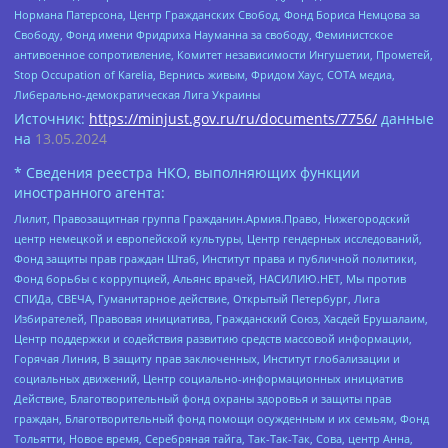
Нормана Патерсона, Центр Гражданских Свобод, Фонд Бориса Немцова за
Свободу, Фонд имени Фридриха Науманна за свободу, Феминистское
антивоенное сопротивление, Комитет независимости Ингушетии, Прометей,
Stop Occupation of Karelia, Вернись живым, Фридом Хаус, СОТА медиа,
Либерально-демократическая Лига Украины
Источник:
https://minjust.gov.ru/ru/documents/7756/
данные
на
13.05.2024
* Сведения реестра НКО, выполняющих функции
иностранного агента:
Лилит, Правозащитная группа Гражданин.Армия.Право, Нижегородский
центр немецкой и европейской культуры, Центр гендерных исследований,
Фонд защиты прав граждан Штаб, Институт права и публичной политики,
Фонд борьбы с коррупцией, Альянс врачей, НАСИЛИЮ.НЕТ, Мы против
СПИДа, СВЕЧА, Гуманитарное действие, Открытый Петербург, Лига
Избирателей, Правовая инициатива, Гражданский Союз, Хасдей Ерушалаим,
Центр поддержки и содействия развитию средств массовой информации,
Горячая Линия, В защиту прав заключенных, Институт глобализации и
социальных движений, Центр социально-информационных инициатив
Действие, Благотворительный фонд охраны здоровья и защиты прав
граждан, Благотворительный фонд помощи осужденным и их семьям, Фонд
Тольятти, Новое время, Серебряная тайга, Так-Так-Так, Сова, центр Анна,