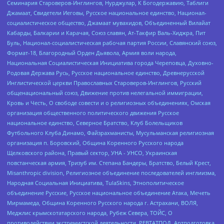
Семинария Староверов-Инглингов, Нурджулар, К Богодержавию, Таблиги
Джамаат, Свидетели Иеговы, Русское национальное единство, Национал-
социалистическое общество, Джамаат мувахидов, Объединенный Вилайат
Кабарды, Балкарии и Карачая, Союз славян, Ат-Такфир Валь-Хиджра, Пит
Буль, Национал-социалистическая рабочая партия России, Славянский союз,
Формат-18, Благородный Орден Дьявола, Армия воли народа,
Национальная Социалистическая Инициатива города Череповца, Духовно-
Родовая Держава Русь, Русское национальное единство, Древнерусской
Инглистической церкви Православных Староверов-Инглингов, Русский
общенациональный союз, Движение против нелегальной иммиграции,
Кровь и Честь, О свободе совести и о религиозных объединениях, Омская
организация общественного политического движения Русское
национальное единство, Северное Братство, Клуб Болельщиков
Футбольного Клуба Динамо, Файзрахманисты, Мусульманская религиозная
организация п. Боровский, Община Коренного Русского народа
Щелковского района, Правый сектор, УНА - УНСО, Украинская
повстанческая армия, Тризуб им. Степана Бандеры, Братство, Белый Крест,
Misanthropic division, Религиозное объединение последователей инглиизма,
Народная Социальная Инициатива, TulaSkins, Этнополитическое
объединение Русские, Русское национальное объединение Атака, Мечеть
Мирмамеда, Община Коренного Русского народа г. Астрахани, ВОЛЯ,
Меджлис крымскотатарского народа, Рубеж Севера, ТОЙС, О
противодействии экстремистской деятельности, РЕВТАТПОД, Артподготовка,