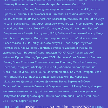
Штольц, В честь иконы Божией Матери Державная, Сектор 16,
Независимость, Фирма, Молодежная правозащитная группа МПГ, Курсом
Правды и Единения, Каракольская инициативная группа, Автоград Крю,
Союз Славянских Сил Руси, Алля-Аят, Благотворительный пансионат Ак Умут,
Русская республика Русь, Арестантское уголовное единство, Башкорт, Нация
и свобода, Нация и свобода, W.H.С., Фалунь Дафа, Иртыш Ultras, Русский
Патриотический клуб-Новокузнецк/РПК, Сибирский державный союз, Фонд
борьбы с коррупцией, Фонд защиты прав граждан, Штабы Навального,
Совет граждан СССР Прикубанского округа г. Краснодара, Мужское
государство, Народное объединение русского движения, Народное
движение Адат, Народный совет граждан РСФСР СССР Архангельской
области, Проект Штурм, Граждане СССР, Держава Союз Советских Светлых
Родов, Совет Советских Социалистических Районов, Meta Platforms Inc,
Facebook, Instagram, WhatsApp, СИЧ-С14, Добровольческое Движение
Организации украинских националистов, Черный Комитет, Татарстанское
Региональное Всетатарское общественное движение, Невоград,
Молодежное Демократическое Движение Весна, Верховный Совет
Татарской Автономной Советской Социалистической Республики, Конгресс
ойрат-калмыцкого народа, Исполнительный комитет совета народных
депутатов Красноярского края, Этническое национальное объединение,
ЛГБТ, Я.МЫ Сергей Фургал
Источник:
https://minjust.gov.ru/ru/documents/7822/
данные