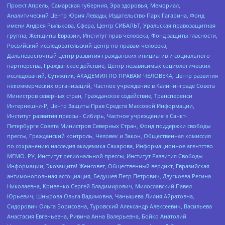
Проект Апрель, Самарская губерния, Эра здоровья, Мемориал,
Аналитический Центр Юрия Левады, Издательство Парк Гагарина, Фонд
имени Андрея Рылькова, Сфера, Центр СИБАЛЬТ, Уральская правозащитная
группа, Женщины Евразии, Институт прав человека, Фонд защиты гласности,
Российский исследовательский центр по правам человека,
Дальневосточный центр развития гражданских инициатив и социального
партнерства, Гражданское действие, Центр независимых социологических
исследований, Сутяжник, АКАДЕМИЯ ПО ПРАВАМ ЧЕЛОВЕКА, Центр развития
некоммерческих организаций, Частное учреждение в Калининграде Совета
Министров северных стран, Гражданское содействие, Трансперенси
Интернешнл-Р, Центр Защиты Прав Средств Массовой Информации,
Институт развития прессы - Сибирь, Частное учреждение в Санкт-
Петербурге Совета Министров Северных Стран, Фонд поддержки свободы
прессы, Гражданский контроль, Человек и Закон, Общественная комиссия
по сохранению наследия академика Сахарова, Информационное агентство
МЕМО. РУ, Институт региональной прессы, Институт Развития Свободы
Информации, Экозащита!-Женсовет, Общественный вердикт, Евразийская
антимонопольная ассоциация, Бедушев Петр Петрович, Дзугкоева Регина
Николаевна, Кривенко Сергей Владимирович, Милославский Павел
Юрьевич, Шнырова Ольга Вадимовна, Чанышева Лилия Айратовна,
Сидорович Ольга Борисовна, Туровский Александр Алексеевич, Васильева
Анастасия Евгеньевна, Ривина Анна Валерьевна, Бойко Анатолий