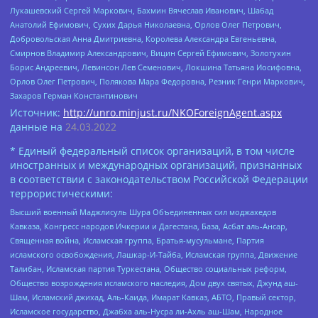
Лукашевский Сергей Маркович, Бахмин Вячеслав Иванович, Шабад
Анатолий Ефимович, Сухих Дарья Николаевна, Орлов Олег Петрович,
Добровольская Анна Дмитриевна, Королева Александра Евгеньевна,
Смирнов Владимир Александрович, Вицин Сергей Ефимович, Золотухин
Борис Андреевич, Левинсон Лев Семенович, Локшина Татьяна Иосифовна,
Орлов Олег Петрович, Полякова Мара Федоровна, Резник Генри Маркович,
Захаров Герман Константинович
Источник:
http://unro.minjust.ru/NKOForeignAgent.aspx
данные на
24.03.2022
* Единый федеральный список организаций, в том числе
иностранных и международных организаций, признанных
в соответствии с законодательством Российской Федерации
террористическими:
Высший военный Маджлисуль Шура Объединенных сил моджахедов
Кавказа, Конгресс народов Ичкерии и Дагестана, База, Асбат аль-Ансар,
Священная война, Исламская группа, Братья-мусульмане, Партия
исламского освобождения, Лашкар-И-Тайба, Исламская группа, Движение
Талибан, Исламская партия Туркестана, Общество социальных реформ,
Общество возрождения исламского наследия, Дом двух святых, Джунд аш-
Шам, Исламский джихад, Аль-Каида, Имарат Кавказ, АБТО, Правый сектор,
Исламское государство, Джабха аль-Нусра ли-Ахль аш-Шам, Народное