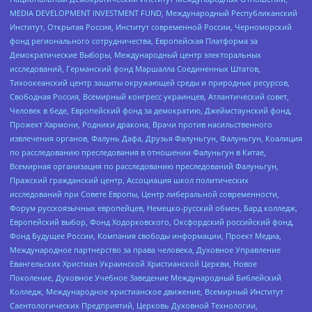
MEDIA DEVELOPMENT INVESTMENT FUND, Международный Республиканский
Институт, Открытая Россия, Институт современной России, Черноморский
фонд регионального сотрудничества, Европейская Платформа за
Демократические Выборы, Международный центр электоральных
исследований, Германский фонд Маршалла Соединенных Штатов,
Тихоокеанский центр защиты окружающей среды и природных ресурсов,
Свободная Россия, Всемирный конгресс украинцев, Атлантический совет,
Человек в беде, Европейский фонд за демократию, Джеймстаунский фонд,
Прожект Хармони, Родники дракона, Врачи против насильственного
извлечения органов, Фалунь Дафа, Друзья Фалуньгун, Фалуньгун, Коалиция
по расследованию преследования в отношении Фалуньгун в Китае,
Всемирная организация по расследованию преследований Фалуньгун,
Пражский гражданский центр, Ассоциация школ политических
исследований при Совете Европы, Центр либеральной современности,
Форум русскоязычных европейцев, Немецко-русский обмен, Бард колледж,
Европейский выбор, Фонд Ходорковского, Оксфордский российский фонд,
Фонд Будущее России, Компания свободы информации, Проект Медиа,
Международное партнерство за права человека, Духовное Управление
Евангельских Христиан Украинской Христианской Церкви, Новое
Поколение, Духовное Учебное Заведение Международный Библейский
Колледж, Международное христианское движение, Всемирный Институт
Саентологических Предприятий, Церковь Духовной Технологии,