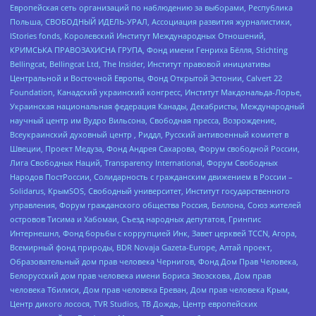
Европейская сеть организаций по наблюдению за выборами, Республика
Польша, СВОБОДНЫЙ ИДЕЛЬ-УРАЛ, Ассоциация развития журналистики,
IStories fonds, Королевский Институт Международных Отношений,
КРИМСЬКА ПРАВОЗАХИСНА ГРУПА, Фонд имени Генриха Бёлля, Stichting
Bellingcat, Bellingcat Ltd, The Insider, Институт правовой инициативы
Центральной и Восточной Европы, Фонд Открытой Эстонии, Calvert 22
Foundation, Канадский украинский конгресс, Институт Макдональда-Лорье,
Украинская национальная федерация Канады, Декабристы, Международный
научный центр им Вудро Вильсона, Свободная пресса, Возрождение,
Всеукраинский духовный центр , Риддл, Русский антивоенный комитет в
Швеции, Проект Медуза, Фонд Андрея Сахарова, Форум свободной России,
Лига Свободных Наций, Transparеncy International, Форум Свободных
Народов ПостРоссии, Солидарность с гражданским движением в России –
Solidarus, КрымSOS, Свободный университет, Институт государственного
управления, Форум гражданского общества Россия, Беллона, Союз жителей
островов Тисима и Хабомаи, Съезд народных депутатов, Гринпис
Интернешнл, Фонд борьбы с коррупцией Инк, Завет церквей TCCN, Агора,
Всемирный фонд природы, BDR Novaja Gazeta-Europe, Алтай проект,
Образовательный дом прав человека Чернигов, Фонд Дом Прав Человека,
Белорусский дом прав человека имени Бориса Звозскова, Дом прав
человека Тбилиси, Дом прав человека Ереван, Дом прав человека Крым,
Центр дикого лосося, TVR Studios, ТВ Дождь, Центр европейских