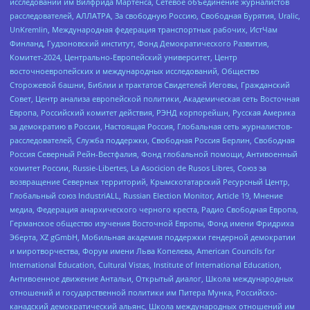
исследований им Вилфрида Мартенса, Сетевое объединение журналистов
расследователей, АЛЛАТРА, За свободную Россию, Свободная Бурятия, Uralic,
UnKremlin, Международная федерация транспортных рабочих, ИстЧам
Финланд, Гудзоновский институт, Фонд Демократического Развития,
Комитет-2024, Центрально-Европейский университет, Центр
восточноевропейских и международных исследований, Общество
Сторожевой башни, Библии и трактатов Свидетелей Иеговы, Гражданский
Совет, Центр анализа европейской политики, Академическая сеть Восточная
Европа, Российский комитет действия, РЭНД корпорейшн, Русская Америка
за демократию в России, Настоящая Россия, Глобальная сеть журналистов-
расследователей, Служба поддержки, Свободная Россия Берлин, Свободная
Россия Северный Рейн-Вестфалия, Фонд глобальной помощи, Антивоенный
комитет России, Russie-Libertes, La Asocicion de Rusos Libres, Союз за
возвращение Северных территорий, Крымскотатарский Ресурсный Центр,
Глобальный союз IndustriALL, Russian Election Monitor, Article 19, Мнение
медиа, Федерация анархического черного креста, Радио Свободная Европа,
Германское общество изучения Восточной Европы, Фонд имени Фридриха
Эберта, XZ gGmbH, Мобильная академия поддержки гендерной демократии
и миротворчества, Форум имени Льва Копелева, American Councils for
International Education, Cultural Vistas, Institute of International Education,
Антивоенное движение Антальи, Открытый диалог, Школа международных
отношений и государственной политики им Питера Мунка, Российско-
канадский демократический альянс, Школа международных отношений им