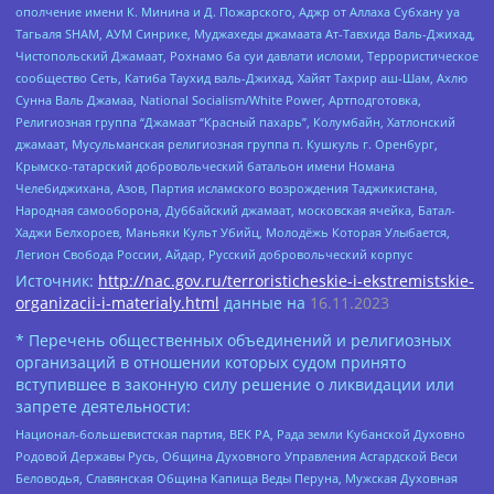
ополчение имени К. Минина и Д. Пожарского, Аджр от Аллаха Субхану уа
Тагьаля SHAM, АУМ Синрике, Муджахеды джамаата Ат-Тавхида Валь-Джихад,
Чистопольский Джамаат, Рохнамо ба суи давлати исломи, Террористическое
сообщество Сеть, Катиба Таухид валь-Джихад, Хайят Тахрир аш-Шам, Ахлю
Сунна Валь Джамаа, National Socialism/White Power, Артподготовка,
Религиозная группа “Джамаат “Красный пахарь”, Колумбайн, Хатлонский
джамаат, Мусульманская религиозная группа п. Кушкуль г. Оренбург,
Крымско-татарский добровольческий батальон имени Номана
Челебиджихана, Азов, Партия исламского возрождения Таджикистана,
Народная самооборона, Дуббайский джамаат, московская ячейка, Батал-
Хаджи Белхороев, Маньяки Культ Убийц, Молодёжь Которая Улыбается,
Легион Свобода России, Айдар, Русский добровольческий корпус
Источник:
http://nac.gov.ru/terroristicheskie-i-ekstremistskie-
organizacii-i-materialy.html
данные на
16.11.2023
* Перечень общественных объединений и религиозных
организаций в отношении которых судом принято
вступившее в законную силу решение о ликвидации или
запрете деятельности:
Национал-большевистская партия, ВЕК РА, Рада земли Кубанской Духовно
Родовой Державы Русь, Община Духовного Управления Асгардской Веси
Беловодья, Славянская Община Капища Веды Перуна, Мужская Духовная