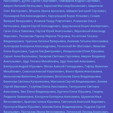
Николаевич, Дугин Сергей Георгиевич, Пивоваров Андрей Сергеевич,
Аверин Виталий Евгеньевич, Барахоев Магомед Бекханович, Шарипков
Олег Викторович, Мошель Ирина Ароновна, Шведов Григорий Сергеевич,
Пономарев Лев Александрович, Каргалицкий Борис Юльевич, Созаев
Валерий Валерьевич, Исламов Тимур Рифгатович, Романова Ольга
Евгеньевна, Щаров Сергей Алексадрович, Цирульников Борис Альбертович,
Гасан Ольга Павловна, Паутов Юрий Анатольевич, Верховский Александр
Маркович, Пислакова-Паркер Марина Петровна, Кочеткова Татьяна
Владимировна, Чуркина Наталья Валерьевна, Акимова Татьяна Николаевна,
Золотарева Екатерина Александровна, Рачинский Ян Збигневич, Жемкова
Елена Борисовна, Гудков Лев Дмитриевич, Илларионова Юлия Юрьевна,
Саранг Анна Васильевна, Захарова Светлана Сергеевна, Аверин Владимир
Анатольевич, Щур Татьяна Михайловна, Щур Николай Алексеевич,
Блинушов Андрей Юрьевич, Мосин Алексей Геннадьевич, Гефтер Валентин
Михайлович, Симонов Алексей Кириллович, Флиге Ирина Анатольевна,
Мельникова Валентина Дмитриевна, Вититинова Елена Владимировна,
Баженова Светлана Куприяновна, Максимов Сергей Владимирович, Беляев
Сергей Иванович, Голубева Елена Николаевна, Ганнушкина Светлана
Алексеевна, Закс Елена Владимировна, Буртина Елена Юрьевна, Гендель
Людмила Залмановна, Кокорина Екатерина Алексеевна, Шуманов Илья
Вячеславович, Арапова Галина Юрьевна, Свечников Анатолий Мариевич,
Прохоров Вадим Юрьевич, Шахова Елена Владимировна, Подузов Сергей
Васильевич, Протасова Ирина Вячеславовна, Литинский Леонид Борисович,