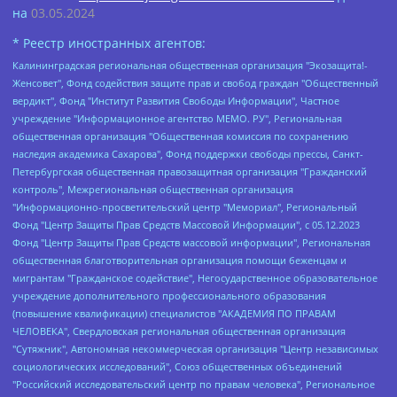
на
03.05.2024
* Реестр иностранных агентов:
Калининградская региональная общественная организация "Экозащита!-Женсовет", Фонд содействия защите прав и свобод граждан "Общественный вердикт", Фонд "Институт Развития Свободы Информации", Частное учреждение "Информационное агентство МЕМО. РУ", Региональная общественная организация "Общественная комиссия по сохранению наследия академика Сахарова", Фонд поддержки свободы прессы, Санкт-Петербургская общественная правозащитная организация "Гражданский контроль", Межрегиональная общественная организация "Информационно-просветительский центр "Мемориал", Региональный Фонд "Центр Защиты Прав Средств Массовой Информации", с 05.12.2023 Фонд "Центр Защиты Прав Средств массовой информации", Региональная общественная благотворительная организация помощи беженцам и мигрантам "Гражданское содействие", Негосударственное образовательное учреждение дополнительного профессионального образования (повышение квалификации) специалистов "АКАДЕМИЯ ПО ПРАВАМ ЧЕЛОВЕКА", Свердловская региональная общественная организация "Сутяжник", Автономная некоммерческая организация "Центр независимых социологических исследований", Союз общественных объединений "Российский исследовательский центр по правам человека", Региональное общественное учреждение научно-информационный центр "МЕМОРИАЛ", Некоммерческая организация "Фонд защиты гласности", Автономная некоммерческая организация "Институт прав человека", Городская общественная организация "Екатеринбургское общество "МЕМОРИАЛ", Городская общественная организация "Рязанское историко-просветительское и правозащитное общество "Мемориал" (Рязанский Мемориал), Челябинский региональный орган общественной самодеятельности – женское общественное объединение "Женщины Евразии", Челябинский региональный орган общественной самодеятельности "Уральская правозащитная группа", Фонд содействия защите здоровья и социальной справедливости имени Андрея Рылькова, Автономная Некоммерческая Организация "Аналитический Центр Юрия Левады", Автономная некоммерческая организация социальной поддержки населения "Проект Апрель", Региональная общественная организация помощи женщинам и детям, находящимся в кризисной ситуации "Информационно-методический центр "Анна", Фонд содействия развитию массовых коммуникаций и правовому просвещению "Так-так-Так", Фонд содействия устойчивому развитию "Серебряная тайга", Свердловский региональный общественный фонд социальных проектов "Новое время", "Idel.Реалии", Кавказ.Реалии, Крым.Реалии, Телеканал Настоящее Время, Татаро-башкирская служба Радио Свобода (Azatliq Radiosi), Радио Свободная Европа/Радио Свобода (PCE/PC), "Сибирь.Реалии", "Фактограф", Благотворительный фонд помощи осужденным и их семьям, Автономная некоммерческая организация "Институт глобализации и социальных движений", Фонд "В защиту прав заключенных", Частное учреждение "Центр поддержки и содействия развитию средств массовой информации", Пензенский региональный общественный благотворительный фонд "Гражданский союз", "Север.Реалии", Некоммерческая организация Фонд "Правовая инициатива", Общество с ограниченной ответственностью "Радио Свободная Европа/Радио Свобода", Чешское информационное агентство "MEDIUM-ORIENT", Красноярская региональная общественная организация "Мы против СПИДа", Камалягин Денис Николаевич, Маркелов Сергей Евгеньевич, Пономарев Лев Александрович, Савицкая Людмила Алексеевна, Автономная некоммерческая организация "Центр по работе с проблемой насилия "НАСИЛИЮ.НЕТ", Межрегиональный профессиональный союз работников здравоохранения "Альянс врачей", Юридическое лицо, зарегистрированное в Латвийской Республике, SIA "Medusa Project" (регистрационный номер 40103797863, дата регистрации 10.06.2014), Некоммерческая организация "Фонд по борьбе с коррупцией", Автономная некоммерческая организация "Институт права и публичной политики", Баданин Роман Сергеевич, Гликин Максим Александрович, Железнова Мария Михайловна, Лукьянова Юлия Сергеевна, Маетная Елизавета Витальевна, Маняхин Петр Борисович, Чуракова Ольга Владимировна, Ярош Юлия Петровна, Юридическое лицо "The Insider SIA", зарегистрированное в Риге, Латвийская Республика (дата регистрации 26.06.2015), являющееся администратором доменного имени интернет-издания "The Insider SIA", https://theins.ru, Постернак Алексей Евгеньевич, Рубин Михаил Аркадьевич, Анин Роман Александрович, Юридическое лицо Istories fonds, зарегистрированное в Латвийской Республике (регистрационный номер 50008295751, дата регистрации 24.02.2020), Великовский Дмитрий Александрович, Долинина Ирина Николаевна, Мароховская Алеся Алексеевна, Шлейнов Роман Юрьевич, Шмагун Олеся Валентиновна, Общество с ограниченной ответственностью "Альтаир 2021", Общество с ограниченной ответственностью "Вега 2021", Общество с ограниченной ответственностью "Главный редактор 2021", Общество с ограниченной ответственностью "Ромашки монолит", Важенков Артем Валерьевич, Ивановская областная общественная организация "Центр гендерных исследований", Гурман Юрий Альбертович, Медиапроект "ОВД-Инфо", Егоров Владимир Владимирович, Жилинский Владимир Александрович, Общество с ограниченной ответственностью "ЗП", Иванова София Юрьевна, Карезина Инна Павловна, Кильтау Екатерина Викторовна, Петров Алексей Викторович, Пискунов Сергей Евгеньевич, Смирнов Сергей Сергеевич, Тихонов Михаил Сергеевич, Общество с ограниченной ответственностью "ЖУРНАЛИСТ-ИНОСТРАННЫЙ АГЕНТ", Арапова Галина Юрьевна, Вольтская Татьяна Анатольевна, Американская компания "Mason G.E.S. Anonymous Foundation" (США), являющаяся владельцем интернет-издания https://mnews.world/, Компания "Stichting Bellingcat", зарегистрированная в Нидерландах (дата регистрации 11.07.2018), Захаров Андрей Вячеславович, Клепиковская Екатерина Дмитриевна, Общество с ограниченной ответственностью "МЕМО", Перл Роман Александрович, Симонов Евгений Алексеевич, Соловьева Елена Анатольевна, Сотников Даниил Владимирович, Сурначева Елизавета Дмитриевна, Автономная некоммерческая организация по защите прав человека и информированию населения "Якутия – Наше Мнение", Общество с ограниченной ответственностью "Москоу диджитал медиа", с 26.01.2023 Общество с ограниченной ответственностью "Чайка Белые сады", Ветошкина Валерия Валерьевна, Заговора Максим Александрович, Межрегиональное общественное движение "Российская ЛГБТ - сеть", Оленичев Максим Владимирович, Павлов Иван Юрьевич, Скворцова Елена Сергеевна, Общество с ограниченной ответственностью "Как бы инагент", Кочетков Игорь Викторович, Общество с ограниченной ответственностью "Честные выборы", Еланчик Олег Александрович, Общество с ограниченной ответственностью "Нобелевский призыв", Гималова Регина Эмилевна, Григорьев Андрей Валерьевич, Григорьева Алина Александровна, Ассоциация по содействию защите прав призывников, альтернативнослужащих и военнослужащих "Правозащитная группа "Гражданин.Армия.Право", Хисамова Регина Фаритовна, Автономная некоммерческая организация по реализации социально-правовых программ "Лилит", Дальневосточное общественное движение "Маяк", Санкт-Петербургская ЛГБТ-инициативная группа "Выход", Инициативная группа ЛГБТ+ "Реверс", Алексеев Андрей Викторович, Бекбулатова Таисия Львовна, Беляев Иван Михайлович, Владыкина Елена Сергеевна, Гельман Марат Александрович, Никульшина Вероника Юрьевна, Толоконникова Надежда Андреевна, Шендерович Виктор Анатольевич, Общество с ограниченной ответственностью "Данное сообщение", Общество с ограниченной ответственностью Издательский дом "Новая глава", Айнбиндер Александра Александровна, Московский комьюнити-центр для ЛГБТ+инициатив, Благотворительный фонд развития филантропии, Deutsche Welle (Германия, Kurt-Schumacher-Strasse 3, 53113 Bonn), Борзунова Мария Михайловна, Воробьев Виктор Викторович, Голубева Анна Львовна, Константинова Алла Михайловна, Малкова Ирина Владимировна, Мурадов Мурад Абдулгалимович, Осетинская Елизавета Николаевна, Понасенков Евгений Николаевич, Ганапольский Матвей Юрьевич, Киселев Евгений Алексеевич, Борухович Ирина Григорьевна, Дремин Иван Тимофеевич, Дубровский Дмитрий Викторович, Красноярская региональная общественная организация поддержки и развития альтернативных образовательных технологий и межкультурных коммуникаций "ИНТЕРРА", Маяковская Екатерина Алексеевна, Фейгин Марк Захарович, Филимонов Андрей Викторович, Дзугкоева Регина Николаевна, Доброхотов Роман Александрович, Дудь Юрий Александрович, Елкин Сергей Владимирович, Кругликов Кирилл Игоревич, Сабунаева Мария Леонидовна, Семенов Алексей Владимирович, Шаинян Карен Багратович, Шульман Екатерина Михайловна, Асафьев Артур Валерьевич, Вахштайн Виктор Семенович, Венедиктов Алексей Алексеевич, Лушникова Екатерина Евгеньевна, Волков Леонид Михайлович, Невзоров Александр Глебович, Пархоменко Сергей Борисович, Сироткин Ярослав Николаевич, Кара-Мурза Владимир Владимирович, Баранова Наталья Владимировна, Гозман Леонид Яковлевич, Кагарлицкий Борис Юльевич, Климарев Михаил Валерьевич, Милов Владимир Станиславович, Автономная некоммерческая организация Краснодарский центр современного искусства "Типография", Моргенштерн Алишер Тагирович, Соболь Любовь Эдуардовна, Общество с ограниченной ответственностью "ЛИЗА НОРМ", Каспаров Гарри Кимович, Ходорковский Михаил Борисович, Общество с ограниченной ответственностью "Апрельские тезисы", Данилович Ирина Брониславовна, Кашин Олег Владимирович, Петров Николай Владимирович, Пивоваров Алексей Владимирович, Соколов Михаил Владимирович, Цветкова Юлия Владимировна, Чичваркин Евгений Александрович, Комитет против пыток/Команда против пыток, Общество с ограниченной ответственностью "Первый научный", Общество с ограниченной ответственностью "Вертолет и ко", Белоцерковская Вероника Борисовна, Кац Максим Евгеньевич, Лазарева Татьяна Юрьевна, Шаведдинов Руслан Табризович, Яшин Илья Валерьевич, Общество с ограниченной ответственностью "Иноагент ААВ", Алешковский Дмитрий Петрович, Альбац Евгения Марковна, Быков Дмитрий Львович, Галямина Юлия Евгеньевна, Лойко Сергей Леонидович, Мартынов Кирилл Константинович, Медведев Сергей Александрович, Крашенинников Федор Геннадиевич, Гордеева Катерина Вл