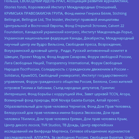
Польша, СВОБОДНЫЙ ИДЕЛЬ-УРАЛ, Ассоциация развития журналистики,
IStories fonds, Королевский Институт Международных Отношений,
КРИМСЬКА ПРАВОЗАХИСНА ГРУПА, Фонд имени Генриха Бёлля, Stichting
Bellingcat, Bellingcat Ltd, The Insider, Институт правовой инициативы
Центральной и Восточной Европы, Фонд Открытой Эстонии, Calvert 22
Foundation, Канадский украинский конгресс, Институт Макдональда-Лорье,
Украинская национальная федерация Канады, Декабристы, Международный
научный центр им Вудро Вильсона, Свободная пресса, Возрождение,
Всеукраинский духовный центр , Риддл, Русский антивоенный комитет в
Швеции, Проект Медуза, Фонд Андрея Сахарова, Форум свободной России,
Лига Свободных Наций, Transparеncy International, Форум Свободных
Народов ПостРоссии, Солидарность с гражданским движением в России –
Solidarus, КрымSOS, Свободный университет, Институт государственного
управления, Форум гражданского общества Россия, Беллона, Союз жителей
островов Тисима и Хабомаи, Съезд народных депутатов, Гринпис
Интернешнл, Фонд борьбы с коррупцией Инк, Завет церквей TCCN, Агора,
Всемирный фонд природы, BDR Novaja Gazeta-Europe, Алтай проект,
Образовательный дом прав человека Чернигов, Фонд Дом Прав Человека,
Белорусский дом прав человека имени Бориса Звозскова, Дом прав
человека Тбилиси, Дом прав человека Ереван, Дом прав человека Крым,
Центр дикого лосося, TVR Studios, ТВ Дождь, Центр европейских
исследований им Вилфрида Мартенса, Сетевое объединение журналистов
расследователей, АЛЛАТРА, За свободную Россию, Свободная Бурятия, Uralic,