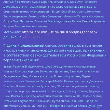
Анатолий Ефимович, Сухих Дарья Николаевна, Орлов Олег Петрович,
Добровольская Анна Дмитриевна, Королева Александра Евгеньевна,
Смирнов Владимир Александрович, Вицин Сергей Ефимович, Золотухин
Борис Андреевич, Левинсон Лев Семенович, Локшина Татьяна Иосифовна,
Орлов Олег Петрович, Полякова Мара Федоровна, Резник Генри Маркович,
Захаров Герман Константинович
Источник:
http://unro.minjust.ru/NKOForeignAgent.aspx
данные на
24.03.2022
* Единый федеральный список организаций, в том числе
иностранных и международных организаций, признанных
в соответствии с законодательством Российской Федерации
террористическими:
Высший военный Маджлисуль Шура Объединенных сил моджахедов
Кавказа, Конгресс народов Ичкерии и Дагестана, База, Асбат аль-Ансар,
Священная война, Исламская группа, Братья-мусульмане, Партия
исламского освобождения, Лашкар-И-Тайба, Исламская группа, Движение
Талибан, Исламская партия Туркестана, Общество социальных реформ,
Общество возрождения исламского наследия, Дом двух святых, Джунд аш-
Шам, Исламский джихад, Аль-Каида, Имарат Кавказ, АБТО, Правый сектор,
Исламское государство, Джабха аль-Нусра ли-Ахль аш-Шам, Народное
ополчение имени К. Минина и Д. Пожарского, Аджр от Аллаха Субхану уа