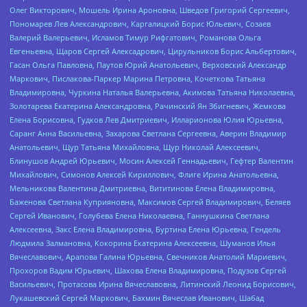
Олег Викторович, Мошель Ирина Ароновна, Шведов Григорий Сергеевич,
Пономарев Лев Александрович, Каргалицкий Борис Юльевич, Созаев
Валерий Валерьевич, Исламов Тимур Рифгатович, Романова Ольга
Евгеньевна, Щаров Сергей Алексадрович, Цирульников Борис Альбертович,
Гасан Ольга Павловна, Паутов Юрий Анатольевич, Верховский Александр
Маркович, Пислакова-Паркер Марина Петровна, Кочеткова Татьяна
Владимировна, Чуркина Наталья Валерьевна, Акимова Татьяна Николаевна,
Золотарева Екатерина Александровна, Рачинский Ян Збигневич, Жемкова
Елена Борисовна, Гудков Лев Дмитриевич, Илларионова Юлия Юрьевна,
Саранг Анна Васильевна, Захарова Светлана Сергеевна, Аверин Владимир
Анатольевич, Щур Татьяна Михайловна, Щур Николай Алексеевич,
Блинушов Андрей Юрьевич, Мосин Алексей Геннадьевич, Гефтер Валентин
Михайлович, Симонов Алексей Кириллович, Флиге Ирина Анатольевна,
Мельникова Валентина Дмитриевна, Вититинова Елена Владимировна,
Баженова Светлана Куприяновна, Максимов Сергей Владимирович, Беляев
Сергей Иванович, Голубева Елена Николаевна, Ганнушкина Светлана
Алексеевна, Закс Елена Владимировна, Буртина Елена Юрьевна, Гендель
Людмила Залмановна, Кокорина Екатерина Алексеевна, Шуманов Илья
Вячеславович, Арапова Галина Юрьевна, Свечников Анатолий Мариевич,
Прохоров Вадим Юрьевич, Шахова Елена Владимировна, Подузов Сергей
Васильевич, Протасова Ирина Вячеславовна, Литинский Леонид Борисович,
Лукашевский Сергей Маркович, Бахмин Вячеслав Иванович, Шабад