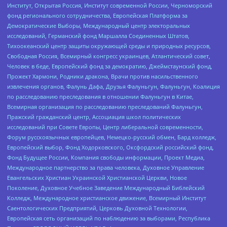
Институт, Открытая Россия, Институт современной России, Черноморский
фонд регионального сотрудничества, Европейская Платформа за
Демократические Выборы, Международный центр электоральных
исследований, Германский фонд Маршалла Соединенных Штатов,
Тихоокеанский центр защиты окружающей среды и природных ресурсов,
Свободная Россия, Всемирный конгресс украинцев, Атлантический совет,
Человек в беде, Европейский фонд за демократию, Джеймстаунский фонд,
Прожект Хармони, Родники дракона, Врачи против насильственного
извлечения органов, Фалунь Дафа, Друзья Фалуньгун, Фалуньгун, Коалиция
по расследованию преследования в отношении Фалуньгун в Китае,
Всемирная организация по расследованию преследований Фалуньгун,
Пражский гражданский центр, Ассоциация школ политических
исследований при Совете Европы, Центр либеральной современности,
Форум русскоязычных европейцев, Немецко-русский обмен, Бард колледж,
Европейский выбор, Фонд Ходорковского, Оксфордский российский фонд,
Фонд Будущее России, Компания свободы информации, Проект Медиа,
Международное партнерство за права человека, Духовное Управление
Евангельских Христиан Украинской Христианской Церкви, Новое
Поколение, Духовное Учебное Заведение Международный Библейский
Колледж, Международное христианское движение, Всемирный Институт
Саентологических Предприятий, Церковь Духовной Технологии,
Европейская сеть организаций по наблюдению за выборами, Республика