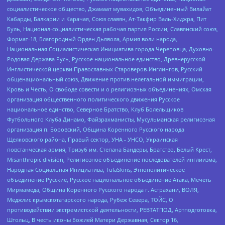
социалистическое общество, Джамаат мувахидов, Объединенный Вилайат
Кабарды, Балкарии и Карачая, Союз славян, Ат-Такфир Валь-Хиджра, Пит
Буль, Национал-социалистическая рабочая партия России, Славянский союз,
Формат-18, Благородный Орден Дьявола, Армия воли народа,
Национальная Социалистическая Инициатива города Череповца, Духовно-
Родовая Держава Русь, Русское национальное единство, Древнерусской
Инглистической церкви Православных Староверов-Инглингов, Русский
общенациональный союз, Движение против нелегальной иммиграции,
Кровь и Честь, О свободе совести и о религиозных объединениях, Омская
организация общественного политического движения Русское
национальное единство, Северное Братство, Клуб Болельщиков
Футбольного Клуба Динамо, Файзрахманисты, Мусульманская религиозная
организация п. Боровский, Община Коренного Русского народа
Щелковского района, Правый сектор, УНА - УНСО, Украинская
повстанческая армия, Тризуб им. Степана Бандеры, Братство, Белый Крест,
Misanthropic division, Религиозное объединение последователей инглиизма,
Народная Социальная Инициатива, TulaSkins, Этнополитическое
объединение Русские, Русское национальное объединение Атака, Мечеть
Мирмамеда, Община Коренного Русского народа г. Астрахани, ВОЛЯ,
Меджлис крымскотатарского народа, Рубеж Севера, ТОЙС, О
противодействии экстремистской деятельности, РЕВТАТПОД, Артподготовка,
Штольц, В честь иконы Божией Матери Державная, Сектор 16,