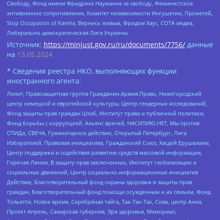
Свободу, Фонд имени Фридриха Науманна за свободу, Феминистское
антивоенное сопротивление, Комитет независимости Ингушетии, Прометей,
Stop Occupation of Karelia, Вернись живым, Фридом Хаус, СОТА медиа,
Либерально-демократическая Лига Украины
Источник:
https://minjust.gov.ru/ru/documents/7756/
данные
на
13.05.2024
* Сведения реестра НКО, выполняющих функции
иностранного агента:
Лилит, Правозащитная группа Гражданин.Армия.Право, Нижегородский
центр немецкой и европейской культуры, Центр гендерных исследований,
Фонд защиты прав граждан Штаб, Институт права и публичной политики,
Фонд борьбы с коррупцией, Альянс врачей, НАСИЛИЮ.НЕТ, Мы против
СПИДа, СВЕЧА, Гуманитарное действие, Открытый Петербург, Лига
Избирателей, Правовая инициатива, Гражданский Союз, Хасдей Ерушалаим,
Центр поддержки и содействия развитию средств массовой информации,
Горячая Линия, В защиту прав заключенных, Институт глобализации и
социальных движений, Центр социально-информационных инициатив
Действие, Благотворительный фонд охраны здоровья и защиты прав
граждан, Благотворительный фонд помощи осужденным и их семьям, Фонд
Тольятти, Новое время, Серебряная тайга, Так-Так-Так, Сова, центр Анна,
Проект Апрель, Самарская губерния, Эра здоровья, Мемориал,