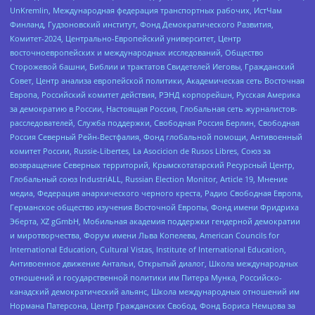
UnKremlin, Международная федерация транспортных рабочих, ИстЧам
Финланд, Гудзоновский институт, Фонд Демократического Развития,
Комитет-2024, Центрально-Европейский университет, Центр
восточноевропейских и международных исследований, Общество
Сторожевой башни, Библии и трактатов Свидетелей Иеговы, Гражданский
Совет, Центр анализа европейской политики, Академическая сеть Восточная
Европа, Российский комитет действия, РЭНД корпорейшн, Русская Америка
за демократию в России, Настоящая Россия, Глобальная сеть журналистов-
расследователей, Служба поддержки, Свободная Россия Берлин, Свободная
Россия Северный Рейн-Вестфалия, Фонд глобальной помощи, Антивоенный
комитет России, Russie-Libertes, La Asocicion de Rusos Libres, Союз за
возвращение Северных территорий, Крымскотатарский Ресурсный Центр,
Глобальный союз IndustriALL, Russian Election Monitor, Article 19, Мнение
медиа, Федерация анархического черного креста, Радио Свободная Европа,
Германское общество изучения Восточной Европы, Фонд имени Фридриха
Эберта, XZ gGmbH, Мобильная академия поддержки гендерной демократии
и миротворчества, Форум имени Льва Копелева, American Councils for
International Education, Cultural Vistas, Institute of International Education,
Антивоенное движение Антальи, Открытый диалог, Школа международных
отношений и государственной политики им Питера Мунка, Российско-
канадский демократический альянс, Школа международных отношений им
Нормана Патерсона, Центр Гражданских Свобод, Фонд Бориса Немцова за