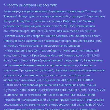
* Реестр иностранных агентов:
Калининградская региональная общественная организация "Экозащита!-Женсовет", Фонд содействия защите прав и свобод граждан "Общественный вердикт", Фонд "Институт Развития Свободы Информации", Частное учреждение "Информационное агентство МЕМО. РУ", Региональная общественная организация "Общественная комиссия по сохранению наследия академика Сахарова", Фонд поддержки свободы прессы, Санкт-Петербургская общественная правозащитная организация "Гражданский контроль", Межрегиональная общественная организация "Информационно-просветительский центр "Мемориал", Региональный Фонд "Центр Защиты Прав Средств Массовой Информации", с 05.12.2023 Фонд "Центр Защиты Прав Средств массовой информации", Региональная общественная благотворительная организация помощи беженцам и мигрантам "Гражданское содействие", Негосударственное образовательное учреждение дополнительного профессионального образования (повышение квалификации) специалистов "АКАДЕМИЯ ПО ПРАВАМ ЧЕЛОВЕКА", Свердловская региональная общественная организация "Сутяжник", Автономная некоммерческая организация "Центр независимых социологических исследований", Союз общественных объединений "Российский исследовательский центр по правам человека", Региональное общественное учреждение научно-информационный центр "МЕМОРИАЛ", Некоммерческая организация "Фонд защиты гласности", Автономная некоммерческая организация "Институт прав человека", Городская общественная организация "Екатеринбургское общество "МЕМОРИАЛ", Городская общественная организация "Рязанское историко-просветительское и правозащитное общество "Мемориал" (Рязанский Мемориал), Челябинский региональный орган общественной самодеятельности – женское общественное объединение "Женщины Евразии", Челябинский региональный орган общественной самодеятельности "Уральская правозащитная группа", Фонд содействия защите здоровья и социальной справедливости имени Андрея Рылькова, Автономная Некоммерческая Организация "Аналитический Центр Юрия Левады", Автономная некоммерческая организация социальной поддержки населения "Проект Апрель", Региональная общественная организация помощи женщинам и детям, находящимся в кризисной ситуации "Информационно-методический центр "Анна", Фонд содействия развитию массовых коммуникаций и правовому просвещению "Так-так-Так", Фонд содействия устойчивому развитию "Серебряная тайга", Свердловский региональный общественный фонд социальных проектов "Новое время", "Idel.Реалии", Кавказ.Реалии, Крым.Реалии, Телеканал Настоящее Время, Татаро-башкирская служба Радио Свобода (Azatliq Radiosi), Радио Свободная Европа/Радио Свобода (PCE/PC), "Сибирь.Реалии", "Фактограф", Благотворительный фонд помощи осужденным и их семьям, Автономная некоммерческая организация "Институт глобализации и социальных движений", Фонд "В защиту прав заключенных", Частное учреждение "Центр поддержки и содействия развитию средств массовой информации", Пензенский региональный общественный благотворительный фонд "Гражданский союз", "Север.Реалии", Некоммерческая организация Фонд "Правовая инициатива", Общество с ограниченной ответственностью "Радио Свободная Европа/Радио Свобода", Чешское информационное агентство "MEDIUM-ORIENT", Красноярская региональная общественная организация "Мы против СПИДа", Камалягин Денис Николаевич, Маркелов Сергей Евгеньевич, Пономарев Лев Александрович, Савицкая Людмила Алексеевна, Автономная некоммерческая организация "Центр по работе с проблемой насилия "НАСИЛИЮ.НЕТ", Межрегиональный профессиональный союз работников здравоохранения "Альянс врачей", Юридическое лицо, зарегистрированное в Латвийской Республике, SIA "Medusa Project" (регистрационный номер 40103797863, дата регистрации 10.06.2014), Некоммерческая организация "Фонд по борьбе с коррупцией", Автономная некоммерческая организация "Институт права и публичной политики", Баданин Роман Сергеевич, Гликин Максим Александрович, Железнова Мария Михайловна, Лукьянова Юлия Сергеевна, Маетная Елизавета Витальевна, Маняхин Петр Борисович, Чуракова Ольга Владимировна, Ярош Юлия Петровна, Юридическое лицо "The Insider SIA", зарегистрированное в Риге, Латвийская Республика (дата регистрации 26.06.2015), являющееся администратором доменного имени интернет-издания "The Insider SIA", https://theins.ru, Постернак Алексей Евгеньевич, Рубин Михаил Аркадьевич, Анин Роман Александрович, Юридическое лицо Istories fonds, зарегистрированное в Латвийской Республике (регистрационный номер 50008295751, дата регистрации 24.02.2020), Великовский Дмитрий Александрович, Долинина Ирина Николаевна, Мароховская Алеся Алексеевна, Шлейнов Роман Юрьевич, Шмагун Олеся Валентиновна, Общество с ограниченной ответственностью "Альтаир 2021", Общество с ограниченной ответственностью "Вега 2021", Общество с ограниченной ответственностью "Главный редактор 2021", Общество с ограниченной ответственностью "Ромашки монолит", Важенков Артем Валерьевич, Ивановская областная общественная организация "Центр гендерных исследований", Гурман Юрий Альбертович, Медиапроект "ОВД-Инфо", Егоров Владимир Владимирович, Жилинский Владимир Александрович, Общество с ограниченной ответственностью "ЗП", Иванова София Юрьевна, Карезина Инна Павловна, Кильтау Екатерина Викторовна, Петров Алексей Викторович, Пискунов Сергей Евгеньевич, Смирнов Сергей Сергеевич, Тихонов Михаил Сергеевич, Общество с ограниченной ответственностью "ЖУРНАЛИСТ-ИНОСТРАННЫЙ АГЕНТ", Арапова Галина Юрьевна, Вольтская Татьяна Анатольевна, Американская компания "Mason G.E.S. Anonymous Foundation" (США), являющаяся владельцем интернет-издания https://mnews.world/, Компания "Stichting Bellingcat", зарегистрированная в Нидерландах (дата регистрации 11.07.2018), Захаров Андрей Вячеславович, Клепиковская Екатерина Дмитриевна, Общество с ограниченной ответственностью "МЕМО", Перл Роман Александрович, Симонов Евгений Алексеевич, Соловьева Елена Анатольевна, Сотников Даниил Владимирович, Сурначева Елизавета Дмитриевна, Автономная некоммерческая организация по защите прав человека и информированию населения "Якутия – Наше Мнение", Общество с ограниченной ответственностью "Москоу диджитал медиа", с 26.01.2023 Общество с ограниченной ответственностью "Чайка Белые сады", Ветошкина Валерия Валерьевна, Заговора Максим Александрович, Межрегиональное общественное движение "Российская ЛГБТ - сеть", Оленичев Максим Владимирович, Павлов Иван Юрьевич, Скворцова Елена Сергеевна, Общество с ограниченной ответственностью "Как бы инагент", Кочетков Игорь Викторович, Общество с ограниченной ответственностью "Честные выборы", Еланчик Олег Александрович, Общество с ограниченной ответственностью "Нобелевский призыв", Гималова Регина Эмилевна, Григорьев Андрей Валерьевич, Григорьева Алина Александровна, Ассоциация по содействию защите прав призывников, альтернативнослужащих и военнослужащих "Правозащитная группа "Гражданин.Армия.Право", Хисамова Регина Фаритовна, Автономная некоммерческая организация по реализации социально-правовых программ "Лилит", Дальневосточное общественное движение "Маяк", Санкт-Петербургская ЛГБТ-инициативная группа "Выход", Инициативная группа ЛГБТ+ "Реверс", Алексеев Андрей Викторович, Бекбулатова Таисия Львовна, Беляев Иван Михайлович, Владыкина Елена Сергеевна, Гельман Марат Александрович, Никульшина Вероника Юрьевна, Толоконникова Надежда Андреевна, Шендерович Виктор Анатольевич, Общество с ограниченной ответственностью "Данное сообщение", Общество с ограниченной ответственностью Издательский дом "Новая глава", Айнбиндер Александра Александровна, Московский комьюнити-центр для ЛГБТ+инициатив, Благотворительный фонд развития филантропии, Deutsche Welle (Германия, Kurt-Schumacher-Strasse 3, 53113 Bonn), Борзунова Мария Михайловна, Воробьев Виктор Викторович, Голубева Анна Львовна, Константинова Алла Михайловна, Малкова Ирина Владимировна, Мурадов Мурад Абдулгалимович, Осетинская Елизавета Николаевна, Понасенков Евгений Николаевич, Ганапольский Матвей Юрьевич, Киселев Евгений Алексеевич, Борухович Ирина Григорьевна, Дремин Иван Тимофеевич, Дубровский Дмитрий Викторович, Красноярская региональная общественная организация поддержки и развития альтернативных образовательных технологий и межкультурных коммуникаций "ИНТЕРРА", Маяковская Екатерина Алексеевна, Фейгин Марк Захарович, Филимонов Андрей Викторович, Дзугкоева Регина Николаевна, Доброхотов Роман Александрович, Дудь Юрий Александрович, Елкин Сергей Владимирович, Кругликов Кирилл Игоревич, Сабунаева Мария Леонидовна, Семенов Алексей Владимирович, Шаинян Карен Багратович, Шульман Екатерина Михайловна, Асафьев Артур Валерьевич, Вахштайн Виктор Семенович, Венедиктов Алексей Алексеевич, Лушникова Екатерина Евгеньевна, Волков Леонид Михайлович, Невзоров Александр Глебович, Пархоменко Сергей Борисович, Сироткин Ярослав Николаевич, Кара-Мурза Владимир Владимирович, Баранова Наталья Владимировна, Гозман Леонид Яковлевич, Кагарлицкий Борис Юльевич, Климарев Михаил Валерьевич, Милов Владимир Станиславович, Автономная некоммерческая организация Краснодарский центр современного искусства "Типография", Моргенштерн Алишер Тагирович, Соболь Любовь Эдуардовна, Общество с ограниченной ответственностью "ЛИЗА НОРМ", Каспаров Гарри Кимович, Ходорковский Михаил Борисович, Общество с ограниченной ответственностью "Апрельские тезисы", Данилович Ирина Брониславовна, Кашин Олег Владимирович, Петров Николай Владимирович, Пивоваров Алексей Владимирович, Соколов Михаил Владимирович, Цветкова Юлия Владимировна, Чичваркин Евгений Александрович, Комитет против пыток/Команда против пыток, Общество с ограниченной ответственностью "Первый научный", Общество с ограниченной ответственностью "Вертолет и ко", Белоцерковская Вероника Борисовна, Кац Максим Евгеньевич, Лазарева Татьяна Юрьевна, Шаведдинов Руслан Табризович, Яшин Илья Валерьевич, Общество с ограниченной ответственностью "Иноагент ААВ", Алешковский Дмитрий Петрович, Альбац Евгения Марковна, Быков Дмитрий Львович, Галямина Юлия Евгеньевна, Лойко Сергей Леонидович, Мартынов Кирилл Константинович, Медведев Сергей Александрович, Крашенинников Федор Геннадиевич, Гордеева Катерина Вл