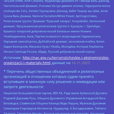
Тагьаля SHAM, АУМ Синрике, Муджахеды джамаата Ат-Тавхида Валь-Джихад,
Чистопольский Джамаат, Рохнамо ба суи давлати исломи, Террористическое
сообщество Сеть, Катиба Таухид валь-Джихад, Хайят Тахрир аш-Шам, Ахлю
Сунна Валь Джамаа, National Socialism/White Power, Артподготовка,
Религиозная группа “Джамаат “Красный пахарь”, Колумбайн, Хатлонский
джамаат, Мусульманская религиозная группа п. Кушкуль г. Оренбург,
Крымско-татарский добровольческий батальон имени Номана
Челебиджихана, Азов, Партия исламского возрождения Таджикистана,
Народная самооборона, Дуббайский джамаат, московская ячейка, Батал-
Хаджи Белхороев, Маньяки Культ Убийц, Молодёжь Которая Улыбается,
Легион Свобода России, Айдар, Русский добровольческий корпус
Источник:
http://nac.gov.ru/terroristicheskie-i-ekstremistskie-
organizacii-i-materialy.html
данные на
16.11.2023
* Перечень общественных объединений и религиозных
организаций в отношении которых судом принято
вступившее в законную силу решение о ликвидации или
запрете деятельности:
Национал-большевистская партия, ВЕК РА, Рада земли Кубанской Духовно
Родовой Державы Русь, Община Духовного Управления Асгардской Веси
Беловодья, Славянская Община Капища Веды Перуна, Мужская Духовная
Семинария Староверов-Инглингов, Нурджулар, К Богодержавию, Таблиги
Джамаат, Свидетели Иеговы, Русское национальное единство, Национал-