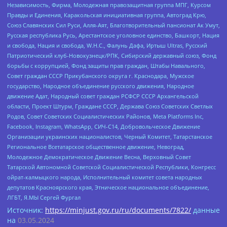
Независимость, Фирма, Молодежная правозащитная группа МПГ, Курсом
Правды и Единения, Каракольская инициативная группа, Автоград Крю,
Союз Славянских Сил Руси, Алля-Аят, Благотворительный пансионат Ак Умут,
Русская республика Русь, Арестантское уголовное единство, Башкорт, Нация
и свобода, Нация и свобода, W.H.С., Фалунь Дафа, Иртыш Ultras, Русский
Патриотический клуб-Новокузнецк/РПК, Сибирский державный союз, Фонд
борьбы с коррупцией, Фонд защиты прав граждан, Штабы Навального,
Совет граждан СССР Прикубанского округа г. Краснодара, Мужское
государство, Народное объединение русского движения, Народное
движение Адат, Народный совет граждан РСФСР СССР Архангельской
области, Проект Штурм, Граждане СССР, Держава Союз Советских Светлых
Родов, Совет Советских Социалистических Районов, Meta Platforms Inc,
Facebook, Instagram, WhatsApp, СИЧ-С14, Добровольческое Движение
Организации украинских националистов, Черный Комитет, Татарстанское
Региональное Всетатарское общественное движение, Невоград,
Молодежное Демократическое Движение Весна, Верховный Совет
Татарской Автономной Советской Социалистической Республики, Конгресс
ойрат-калмыцкого народа, Исполнительный комитет совета народных
депутатов Красноярского края, Этническое национальное объединение,
ЛГБТ, Я.МЫ Сергей Фургал
Источник:
https://minjust.gov.ru/ru/documents/7822/
данные
на
03.05.2024