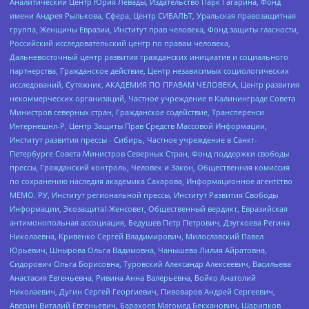
Аналитический Центр Юрия Левады, Издательство Парк Гагарина, Фонд
имени Андрея Рылькова, Сфера, Центр СИБАЛЬТ, Уральская правозащитная
группа, Женщины Евразии, Институт прав человека, Фонд защиты гласности,
Российский исследовательский центр по правам человека,
Дальневосточный центр развития гражданских инициатив и социального
партнерства, Гражданское действие, Центр независимых социологических
исследований, Сутяжник, АКАДЕМИЯ ПО ПРАВАМ ЧЕЛОВЕКА, Центр развития
некоммерческих организаций, Частное учреждение в Калининграде Совета
Министров северных стран, Гражданское содействие, Трансперенси
Интернешнл-Р, Центр Защиты Прав Средств Массовой Информации,
Институт развития прессы - Сибирь, Частное учреждение в Санкт-
Петербурге Совета Министров Северных Стран, Фонд поддержки свободы
прессы, Гражданский контроль, Человек и Закон, Общественная комиссия
по сохранению наследия академика Сахарова, Информационное агентство
МЕМО. РУ, Институт региональной прессы, Институт Развития Свободы
Информации, Экозащита!-Женсовет, Общественный вердикт, Евразийская
антимонопольная ассоциация, Бедушев Петр Петрович, Дзугкоева Регина
Николаевна, Кривенко Сергей Владимирович, Милославский Павел
Юрьевич, Шнырова Ольга Вадимовна, Чанышева Лилия Айратовна,
Сидорович Ольга Борисовна, Туровский Александр Алексеевич, Васильева
Анастасия Евгеньевна, Ривина Анна Валерьевна, Бойко Анатолий
Николаевич, Дугин Сергей Георгиевич, Пивоваров Андрей Сергеевич,
Аверин Виталий Евгеньевич, Барахоев Магомед Бекханович, Шарипков