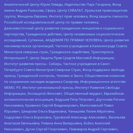
Аналитический Центр Юрия Левады, Издательство Парк Гагарина, Фонд
имени Андрея Рылькова, Сфера, Центр СИБАЛЬТ, Уральская правозащитная
группа, Женщины Евразии, Институт прав человека, Фонд защиты гласности,
Российский исследовательский центр по правам человека,
Дальневосточный центр развития гражданских инициатив и социального
партнерства, Гражданское действие, Центр независимых социологических
исследований, Сутяжник, АКАДЕМИЯ ПО ПРАВАМ ЧЕЛОВЕКА, Центр развития
некоммерческих организаций, Частное учреждение в Калининграде Совета
Министров северных стран, Гражданское содействие, Трансперенси
Интернешнл-Р, Центр Защиты Прав Средств Массовой Информации,
Институт развития прессы - Сибирь, Частное учреждение в Санкт-
Петербурге Совета Министров Северных Стран, Фонд поддержки свободы
прессы, Гражданский контроль, Человек и Закон, Общественная комиссия
по сохранению наследия академика Сахарова, Информационное агентство
МЕМО. РУ, Институт региональной прессы, Институт Развития Свободы
Информации, Экозащита!-Женсовет, Общественный вердикт, Евразийская
антимонопольная ассоциация, Бедушев Петр Петрович, Дзугкоева Регина
Николаевна, Кривенко Сергей Владимирович, Милославский Павел
Юрьевич, Шнырова Ольга Вадимовна, Чанышева Лилия Айратовна,
Сидорович Ольга Борисовна, Туровский Александр Алексеевич, Васильева
Анастасия Евгеньевна, Ривина Анна Валерьевна, Бойко Анатолий
Николаевич, Дугин Сергей Георгиевич, Пивоваров Андрей Сергеевич,