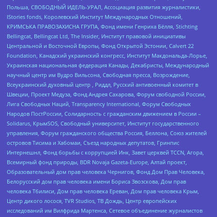
Польша, СВОБОДНЫЙ ИДЕЛЬ-УРАЛ, Ассоциация развития журналистики,
IStories fonds, Королевский Институт Международных Отношений,
КРИМСЬКА ПРАВОЗАХИСНА ГРУПА, Фонд имени Генриха Бёлля, Stichting
Bellingcat, Bellingcat Ltd, The Insider, Институт правовой инициативы
Центральной и Восточной Европы, Фонд Открытой Эстонии, Calvert 22
Foundation, Канадский украинский конгресс, Институт Макдональда-Лорье,
Украинская национальная федерация Канады, Декабристы, Международный
научный центр им Вудро Вильсона, Свободная пресса, Возрождение,
Всеукраинский духовный центр , Риддл, Русский антивоенный комитет в
Швеции, Проект Медуза, Фонд Андрея Сахарова, Форум свободной России,
Лига Свободных Наций, Transparеncy International, Форум Свободных
Народов ПостРоссии, Солидарность с гражданским движением в России –
Solidarus, КрымSOS, Свободный университет, Институт государственного
управления, Форум гражданского общества Россия, Беллона, Союз жителей
островов Тисима и Хабомаи, Съезд народных депутатов, Гринпис
Интернешнл, Фонд борьбы с коррупцией Инк, Завет церквей TCCN, Агора,
Всемирный фонд природы, BDR Novaja Gazeta-Europe, Алтай проект,
Образовательный дом прав человека Чернигов, Фонд Дом Прав Человека,
Белорусский дом прав человека имени Бориса Звозскова, Дом прав
человека Тбилиси, Дом прав человека Ереван, Дом прав человека Крым,
Центр дикого лосося, TVR Studios, ТВ Дождь, Центр европейских
исследований им Вилфрида Мартенса, Сетевое объединение журналистов