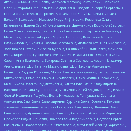
Аверин Виталий Евгеньевич, Барахоев Магомед Бекханович, Шарипков
Олег Викторович, Мошель Ирина Ароновна, Шведов Григорий Сергеевич,
Пономарев Лев Александрович, Каргалицкий Борис Юльевич, Созаев
Валерий Валерьевич, Исламов Тимур Рифгатович, Романова Ольга
Евгеньевна, Щаров Сергей Алексадрович, Цирульников Борис Альбертович,
Гасан Ольга Павловна, Паутов Юрий Анатольевич, Верховский Александр
Маркович, Пислакова-Паркер Марина Петровна, Кочеткова Татьяна
Владимировна, Чуркина Наталья Валерьевна, Акимова Татьяна Николаевна,
Золотарева Екатерина Александровна, Рачинский Ян Збигневич, Жемкова
Елена Борисовна, Гудков Лев Дмитриевич, Илларионова Юлия Юрьевна,
Саранг Анна Васильевна, Захарова Светлана Сергеевна, Аверин Владимир
Анатольевич, Щур Татьяна Михайловна, Щур Николай Алексеевич,
Блинушов Андрей Юрьевич, Мосин Алексей Геннадьевич, Гефтер Валентин
Михайлович, Симонов Алексей Кириллович, Флиге Ирина Анатольевна,
Мельникова Валентина Дмитриевна, Вититинова Елена Владимировна,
Баженова Светлана Куприяновна, Максимов Сергей Владимирович, Беляев
Сергей Иванович, Голубева Елена Николаевна, Ганнушкина Светлана
Алексеевна, Закс Елена Владимировна, Буртина Елена Юрьевна, Гендель
Людмила Залмановна, Кокорина Екатерина Алексеевна, Шуманов Илья
Вячеславович, Арапова Галина Юрьевна, Свечников Анатолий Мариевич,
Прохоров Вадим Юрьевич, Шахова Елена Владимировна, Подузов Сергей
Васильевич, Протасова Ирина Вячеславовна, Литинский Леонид Борисович,
Лукашевский Сергей Маркович, Бахмин Вячеслав Иванович, Шабад