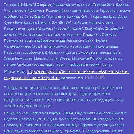
Тагьаля SHAM, АУМ Синрике, Муджахеды джамаата Ат-Тавхида Валь-Джихад,
Чистопольский Джамаат, Рохнамо ба суи давлати исломи, Террористическое
сообщество Сеть, Катиба Таухид валь-Джихад, Хайят Тахрир аш-Шам, Ахлю
Сунна Валь Джамаа, National Socialism/White Power, Артподготовка,
Религиозная группа “Джамаат “Красный пахарь”, Колумбайн, Хатлонский
джамаат, Мусульманская религиозная группа п. Кушкуль г. Оренбург,
Крымско-татарский добровольческий батальон имени Номана
Челебиджихана, Азов, Партия исламского возрождения Таджикистана,
Народная самооборона, Дуббайский джамаат, московская ячейка, Батал-
Хаджи Белхороев, Маньяки Культ Убийц, Молодёжь Которая Улыбается,
Легион Свобода России, Айдар, Русский добровольческий корпус
Источник:
http://nac.gov.ru/terroristicheskie-i-ekstremistskie-
organizacii-i-materialy.html
данные на
16.11.2023
* Перечень общественных объединений и религиозных
организаций в отношении которых судом принято
вступившее в законную силу решение о ликвидации или
запрете деятельности:
Национал-большевистская партия, ВЕК РА, Рада земли Кубанской Духовно
Родовой Державы Русь, Община Духовного Управления Асгардской Веси
Беловодья, Славянская Община Капища Веды Перуна, Мужская Духовная
Семинария Староверов-Инглингов, Нурджулар, К Богодержавию, Таблиги