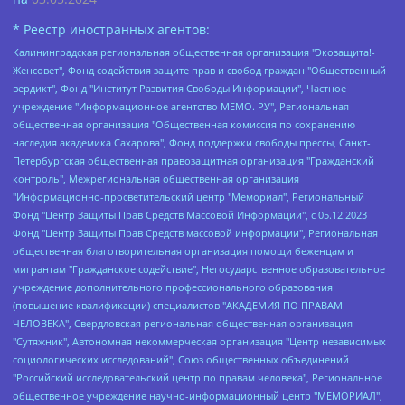
* Реестр иностранных агентов:
Калининградская региональная общественная организация "Экозащита!-Женсовет", Фонд содействия защите прав и свобод граждан "Общественный вердикт", Фонд "Институт Развития Свободы Информации", Частное учреждение "Информационное агентство МЕМО. РУ", Региональная общественная организация "Общественная комиссия по сохранению наследия академика Сахарова", Фонд поддержки свободы прессы, Санкт-Петербургская общественная правозащитная организация "Гражданский контроль", Межрегиональная общественная организация "Информационно-просветительский центр "Мемориал", Региональный Фонд "Центр Защиты Прав Средств Массовой Информации", с 05.12.2023 Фонд "Центр Защиты Прав Средств массовой информации", Региональная общественная благотворительная организация помощи беженцам и мигрантам "Гражданское содействие", Негосударственное образовательное учреждение дополнительного профессионального образования (повышение квалификации) специалистов "АКАДЕМИЯ ПО ПРАВАМ ЧЕЛОВЕКА", Свердловская региональная общественная организация "Сутяжник", Автономная некоммерческая организация "Центр независимых социологических исследований", Союз общественных объединений "Российский исследовательский центр по правам человека", Региональное общественное учреждение научно-информационный центр "МЕМОРИАЛ", Некоммерческая организация "Фонд защиты гласности", Автономная некоммерческая организация "Институт прав человека", Городская общественная организация "Екатеринбургское общество "МЕМОРИАЛ", Городская общественная организация "Рязанское историко-просветительское и правозащитное общество "Мемориал" (Рязанский Мемориал), Челябинский региональный орган общественной самодеятельности – женское общественное объединение "Женщины Евразии", Челябинский региональный орган общественной самодеятельности "Уральская правозащитная группа", Фонд содействия защите здоровья и социальной справедливости имени Андрея Рылькова, Автономная Некоммерческая Организация "Аналитический Центр Юрия Левады", Автономная некоммерческая организация социальной поддержки населения "Проект Апрель", Региональная общественная организация помощи женщинам и детям, находящимся в кризисной ситуации "Информационно-методический центр "Анна", Фонд содействия развитию массовых коммуникаций и правовому просвещению "Так-так-Так", Фонд содействия устойчивому развитию "Серебряная тайга", Свердловский региональный общественный фонд социальных проектов "Новое время", "Idel.Реалии", Кавказ.Реалии, Крым.Реалии, Телеканал Настоящее Время, Татаро-башкирская служба Радио Свобода (Azatliq Radiosi), Радио Свободная Европа/Радио Свобода (PCE/PC), "Сибирь.Реалии", "Фактограф", Благотворительный фонд помощи осужденным и их семьям, Автономная некоммерческая организация "Институт глобализации и социальных движений", Фонд "В защиту прав заключенных", Частное учреждение "Центр поддержки и содействия развитию средств массовой информации", Пензенский региональный общественный благотворительный фонд "Гражданский союз", "Север.Реалии", Некоммерческая организация Фонд "Правовая инициатива", Общество с ограниченной ответственностью "Радио Свободная Европа/Радио Свобода", Чешское информационное агентство "MEDIUM-ORIENT", Красноярская региональная общественная организация "Мы против СПИДа", Камалягин Денис Николаевич, Маркелов Сергей Евгеньевич, Пономарев Лев Александрович, Савицкая Людмила Алексеевна, Автономная некоммерческая организация "Центр по работе с проблемой насилия "НАСИЛИЮ.НЕТ", Межрегиональный профессиональный союз работников здравоохранения "Альянс врачей", Юридическое лицо, зарегистрированное в Латвийской Республике, SIA "Medusa Project" (регистрационный номер 40103797863, дата регистрации 10.06.2014), Некоммерческая организация "Фонд по борьбе с коррупцией", Автономная некоммерческая организация "Институт права и публичной политики", Баданин Роман Сергеевич, Гликин Максим Александрович, Железнова Мария Михайловна, Лукьянова Юлия Сергеевна, Маетная Елизавета Витальевна, Маняхин Петр Борисович, Чуракова Ольга Владимировна, Ярош Юлия Петровна, Юридическое лицо "The Insider SIA", зарегистрированное в Риге, Латвийская Республика (дата регистрации 26.06.2015), являющееся администратором доменного имени интернет-издания "The Insider SIA", https://theins.ru, Постернак Алексей Евгеньевич, Рубин Михаил Аркадьевич, Анин Роман Александрович, Юридическое лицо Istories fonds, зарегистрированное в Латвийской Республике (регистрационный номер 50008295751, дата регистрации 24.02.2020), Великовский Дмитрий Александрович, Долинина Ирина Николаевна, Мароховская Алеся Алексеевна, Шлейнов Роман Юрьевич, Шмагун Олеся Валентиновна, Общество с ограниченной ответственностью "Альтаир 2021", Общество с ограниченной ответственностью "Вега 2021", Общество с ограниченной ответственностью "Главный редактор 2021", Общество с ограниченной ответственностью "Ромашки монолит", Важенков Артем Валерьевич, Ивановская областная общественная организация "Центр гендерных исследований", Гурман Юрий Альбертович, Медиапроект "ОВД-Инфо", Егоров Владимир Владимирович, Жилинский Владимир Александрович, Общество с ограниченной ответственностью "ЗП", Иванова София Юрьевна, Карезина Инна Павловна, Кильтау Екатерина Викторовна, Петров Алексей Викторович, Пискунов Сергей Евгеньевич, Смирнов Сергей Сергеевич, Тихонов Михаил Сергеевич, Общество с ограниченной ответственностью "ЖУРНАЛИСТ-ИНОСТРАННЫЙ АГЕНТ", Арапова Галина Юрьевна, Вольтская Татьяна Анатольевна, Американская компания "Mason G.E.S. Anonymous Foundation" (США), являющаяся владельцем интернет-издания https://mnews.world/, Компания "Stichting Bellingcat", зарегистрированная в Нидерландах (дата регистрации 11.07.2018), Захаров Андрей Вячеславович, Клепиковская Екатерина Дмитриевна, Общество с ограниченной ответственностью "МЕМО", Перл Роман Александрович, Симонов Евгений Алексеевич, Соловьева Елена Анатольевна, Сотников Даниил Владимирович, Сурначева Елизавета Дмитриевна, Автономная некоммерческая организация по защите прав человека и информированию населения "Якутия – Наше Мнение", Общество с ограниченной ответственностью "Москоу диджитал медиа", с 26.01.2023 Общество с ограниченной ответственностью "Чайка Белые сады", Ветошкина Валерия Валерьевна, Заговора Максим Александрович, Межрегиональное общественное движение "Российская ЛГБТ - сеть", Оленичев Максим Владимирович, Павлов Иван Юрьевич, Скворцова Елена Сергеевна, Общество с ограниченной ответственностью "Как бы инагент", Кочетков Игорь Викторович, Общество с ограниченной ответственностью "Честные выборы", Еланчик Олег Александрович, Общество с ограниченной ответственностью "Нобелевский призыв", Гималова Регина Эмилевна, Григорьев Андрей Валерьевич, Григорьева Алина Александровна, Ассоциация по содействию защите прав призывников, альтернативнослужащих и военнослужащих "Правозащитная группа "Гражданин.Армия.Право", Хисамова Регина Фаритовна, Автономная некоммерческая организация по реализации социально-правовых программ "Лилит", Дальневосточное общественное движение "Маяк", Санкт-Петербургская ЛГБТ-инициативная группа "Выход", Инициативная группа ЛГБТ+ "Реверс", Алексеев Андрей Викторович, Бекбулатова Таисия Львовна, Беляев Иван Михайлович, Владыкина Елена Сергеевна, Гельман Марат Александрович, Никульшина Вероника Юрьевна, Толоконникова Надежда Андреевна, Шендерович Виктор Анатольевич, Общество с ограниченной ответственностью "Данное сообщение", Общество с ограниченной ответственностью Издательский дом "Новая глава", Айнбиндер Александра Александровна, Московский комьюнити-центр для ЛГБТ+инициатив, Благотворительный фонд развития филантропии, Deutsche Welle (Германия, Kurt-Schumacher-Strasse 3, 53113 Bonn), Борзунова Мария Михайловна, Воробьев Виктор Викторович, Голубева Анна Львовна, Константинова Алла Михайловна, Малкова Ирина Владимировна, Мурадов Мурад Абдулгалимович, Осетинская Елизавета Николаевна, Понасенков Евгений Николаевич, Ганапольский Матвей Юрьевич, Киселев Евгений Алексеевич, Борухович Ирина Григорьевна, Дремин Иван Тимофеевич, Дубровский Дмитрий Викторович, Красноярская региональная общественная организация поддержки и развития альтернативных образовательных технологий и межкультурных коммуникаций "ИНТЕРРА", Маяковская Екатерина Алексеевна, Фейгин Марк Захарович, Филимонов Андрей Викторович, Дзугкоева Регина Николаевна, Доброхотов Роман Александрович, Дудь Юрий Александрович, Елкин Сергей Владимирович, Кругликов Кирилл Игоревич, Сабунаева Мария Леонидовна, Семенов Алексей Владимирович, Шаинян Карен Багратович, Шульман Екатерина Михайловна, Асафьев Артур Валерьевич, Вахштайн Виктор Семенович, Венедиктов Алексей Алексеевич, Лушникова Екатерина Евгеньевна, Волков Леонид Михайлович, Невзоров Александр Глебович, Пархоменко Сергей Борисович, Сироткин Ярослав Николаевич, Кара-Мурза Владимир Владимирович, Баранова Наталья Владимировна, Гозман Леонид Яковлевич, Кагарлицкий Борис Юльевич, Климарев Михаил Валерьевич, Милов Владимир Станиславович, Автономная некоммерческая организация Краснодарский центр современного искусства "Типография", Моргенштерн Алишер Тагирович, Соболь Любовь Эдуардовна, Общество с ограниченной ответственностью "ЛИЗА НОРМ", Каспаров Гарри Кимович, Ходорковский Михаил Борисович, Общество с ограниченной ответственностью "Апрельские тезисы", Данилович Ирина Брониславовна, Кашин Олег Владимирович, Петров Николай Владимирович, Пивоваров Алексей Владимирович, Соколов Михаил Владимирович, Цветкова Юлия Владимировна, Чичваркин Евгений Александрович, Комитет против пыток/Команда против пыток, Общество с ограниченной ответственностью "Первый научный", Общество с ограниченной ответственностью "Вертолет и ко", Белоцерковская Вероника Борисовна, Кац Максим Евгеньевич, Лазарева Татьяна Юрьевна, Шаведдинов Руслан Табризович, Яшин Илья Валерьевич, Общество с ограниченной ответственностью "Иноагент ААВ", Алешковский Дмитрий Петрович, Альбац Евгения Марковна, Быков Дмитрий Львович, Галямина Юлия Евгеньевна, Лойко Сергей Леонидович, Мартынов Кирилл Константинович, Медведев Сергей Александрович, Крашенинников Федор Геннадиевич, Гордеева Катерина Вл