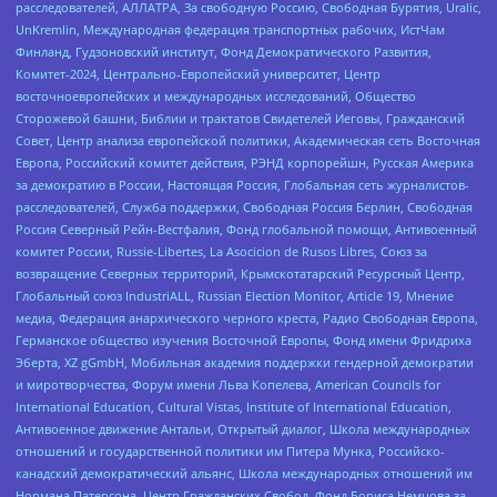
расследователей, АЛЛАТРА, За свободную Россию, Свободная Бурятия, Uralic,
UnKremlin, Международная федерация транспортных рабочих, ИстЧам
Финланд, Гудзоновский институт, Фонд Демократического Развития,
Комитет-2024, Центрально-Европейский университет, Центр
восточноевропейских и международных исследований, Общество
Сторожевой башни, Библии и трактатов Свидетелей Иеговы, Гражданский
Совет, Центр анализа европейской политики, Академическая сеть Восточная
Европа, Российский комитет действия, РЭНД корпорейшн, Русская Америка
за демократию в России, Настоящая Россия, Глобальная сеть журналистов-
расследователей, Служба поддержки, Свободная Россия Берлин, Свободная
Россия Северный Рейн-Вестфалия, Фонд глобальной помощи, Антивоенный
комитет России, Russie-Libertes, La Asocicion de Rusos Libres, Союз за
возвращение Северных территорий, Крымскотатарский Ресурсный Центр,
Глобальный союз IndustriALL, Russian Election Monitor, Article 19, Мнение
медиа, Федерация анархического черного креста, Радио Свободная Европа,
Германское общество изучения Восточной Европы, Фонд имени Фридриха
Эберта, XZ gGmbH, Мобильная академия поддержки гендерной демократии
и миротворчества, Форум имени Льва Копелева, American Councils for
International Education, Cultural Vistas, Institute of International Education,
Антивоенное движение Антальи, Открытый диалог, Школа международных
отношений и государственной политики им Питера Мунка, Российско-
канадский демократический альянс, Школа международных отношений им
Нормана Патерсона, Центр Гражданских Свобод, Фонд Бориса Немцова за