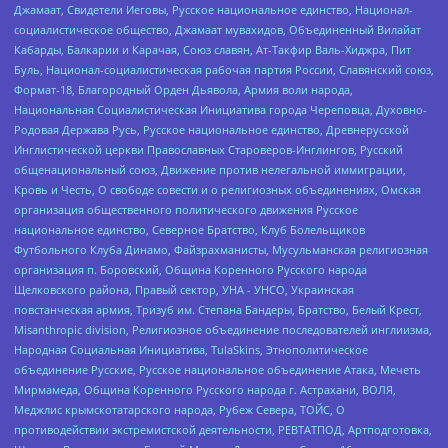
Джамаат, Свидетели Иеговы, Русское национальное единство, Национал-
социалистическое общество, Джамаат мувахидов, Объединенный Вилайат
Кабарды, Балкарии и Карачая, Союз славян, Ат-Такфир Валь-Хиджра, Пит
Буль, Национал-социалистическая рабочая партия России, Славянский союз,
Формат-18, Благородный Орден Дьявола, Армия воли народа,
Национальная Социалистическая Инициатива города Череповца, Духовно-
Родовая Держава Русь, Русское национальное единство, Древнерусской
Инглистической церкви Православных Староверов-Инглингов, Русский
общенациональный союз, Движение против нелегальной иммиграции,
Кровь и Честь, О свободе совести и о религиозных объединениях, Омская
организация общественного политического движения Русское
национальное единство, Северное Братство, Клуб Болельщиков
Футбольного Клуба Динамо, Файзрахманисты, Мусульманская религиозная
организация п. Боровский, Община Коренного Русского народа
Щелковского района, Правый сектор, УНА - УНСО, Украинская
повстанческая армия, Тризуб им. Степана Бандеры, Братство, Белый Крест,
Misanthropic division, Религиозное объединение последователей инглиизма,
Народная Социальная Инициатива, TulaSkins, Этнополитическое
объединение Русские, Русское национальное объединение Атака, Мечеть
Мирмамеда, Община Коренного Русского народа г. Астрахани, ВОЛЯ,
Меджлис крымскотатарского народа, Рубеж Севера, ТОЙС, О
противодействии экстремистской деятельности, РЕВТАТПОД, Артподготовка,