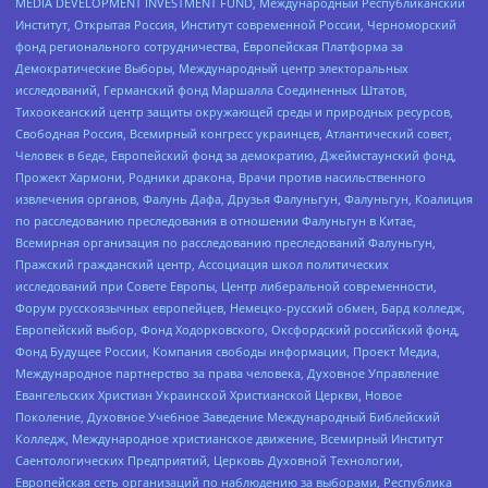
MEDIA DEVELOPMENT INVESTMENT FUND, Международный Республиканский
Институт, Открытая Россия, Институт современной России, Черноморский
фонд регионального сотрудничества, Европейская Платформа за
Демократические Выборы, Международный центр электоральных
исследований, Германский фонд Маршалла Соединенных Штатов,
Тихоокеанский центр защиты окружающей среды и природных ресурсов,
Свободная Россия, Всемирный конгресс украинцев, Атлантический совет,
Человек в беде, Европейский фонд за демократию, Джеймстаунский фонд,
Прожект Хармони, Родники дракона, Врачи против насильственного
извлечения органов, Фалунь Дафа, Друзья Фалуньгун, Фалуньгун, Коалиция
по расследованию преследования в отношении Фалуньгун в Китае,
Всемирная организация по расследованию преследований Фалуньгун,
Пражский гражданский центр, Ассоциация школ политических
исследований при Совете Европы, Центр либеральной современности,
Форум русскоязычных европейцев, Немецко-русский обмен, Бард колледж,
Европейский выбор, Фонд Ходорковского, Оксфордский российский фонд,
Фонд Будущее России, Компания свободы информации, Проект Медиа,
Международное партнерство за права человека, Духовное Управление
Евангельских Христиан Украинской Христианской Церкви, Новое
Поколение, Духовное Учебное Заведение Международный Библейский
Колледж, Международное христианское движение, Всемирный Институт
Саентологических Предприятий, Церковь Духовной Технологии,
Европейская сеть организаций по наблюдению за выборами, Республика