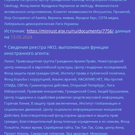
Свободу, Фонд имени Фридриха Науманна за свободу, Феминистское
антивоенное сопротивление, Комитет независимости Ингушетии, Прометей,
Stop Occupation of Karelia, Вернись живым, Фридом Хаус, СОТА медиа,
Либерально-демократическая Лига Украины
Источник:
https://minjust.gov.ru/ru/documents/7756/
данные
на
13.05.2024
* Сведения реестра НКО, выполняющих функции
иностранного агента:
Лилит, Правозащитная группа Гражданин.Армия.Право, Нижегородский
центр немецкой и европейской культуры, Центр гендерных исследований,
Фонд защиты прав граждан Штаб, Институт права и публичной политики,
Фонд борьбы с коррупцией, Альянс врачей, НАСИЛИЮ.НЕТ, Мы против
СПИДа, СВЕЧА, Гуманитарное действие, Открытый Петербург, Лига
Избирателей, Правовая инициатива, Гражданский Союз, Хасдей Ерушалаим,
Центр поддержки и содействия развитию средств массовой информации,
Горячая Линия, В защиту прав заключенных, Институт глобализации и
социальных движений, Центр социально-информационных инициатив
Действие, Благотворительный фонд охраны здоровья и защиты прав
граждан, Благотворительный фонд помощи осужденным и их семьям, Фонд
Тольятти, Новое время, Серебряная тайга, Так-Так-Так, Сова, центр Анна,
Проект Апрель, Самарская губерния, Эра здоровья, Мемориал,