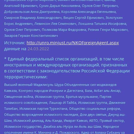
Анатолий Ефимович, Сухих Дарья Николаевна, Орлов Олег Петрович,
Добровольская Анна Дмитриевна, Королева Александра Евгеньевна,
Смирнов Владимир Александрович, Вицин Сергей Ефимович, Золотухин
Борис Андреевич, Левинсон Лев Семенович, Локшина Татьяна Иосифовна,
Орлов Олег Петрович, Полякова Мара Федоровна, Резник Генри Маркович,
Захаров Герман Константинович
Источник:
http://unro.minjust.ru/NKOForeignAgent.aspx
данные на
24.03.2022
* Единый федеральный список организаций, в том числе
иностранных и международных организаций, признанных
в соответствии с законодательством Российской Федерации
террористическими:
Высший военный Маджлисуль Шура Объединенных сил моджахедов
Кавказа, Конгресс народов Ичкерии и Дагестана, База, Асбат аль-Ансар,
Священная война, Исламская группа, Братья-мусульмане, Партия
исламского освобождения, Лашкар-И-Тайба, Исламская группа, Движение
Талибан, Исламская партия Туркестана, Общество социальных реформ,
Общество возрождения исламского наследия, Дом двух святых, Джунд аш-
Шам, Исламский джихад, Аль-Каида, Имарат Кавказ, АБТО, Правый сектор,
Исламское государство, Джабха аль-Нусра ли-Ахль аш-Шам, Народное
ополчение имени К. Минина и Д. Пожарского, Аджр от Аллаха Субхану уа