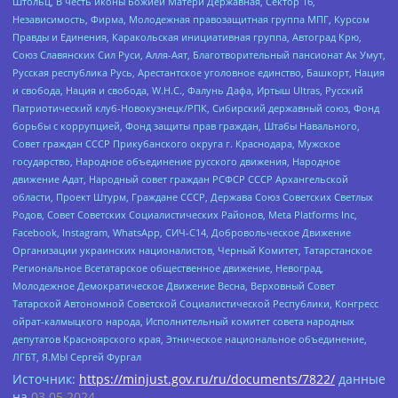
Штольц, В честь иконы Божией Матери Державная, Сектор 16,
Независимость, Фирма, Молодежная правозащитная группа МПГ, Курсом
Правды и Единения, Каракольская инициативная группа, Автоград Крю,
Союз Славянских Сил Руси, Алля-Аят, Благотворительный пансионат Ак Умут,
Русская республика Русь, Арестантское уголовное единство, Башкорт, Нация
и свобода, Нация и свобода, W.H.С., Фалунь Дафа, Иртыш Ultras, Русский
Патриотический клуб-Новокузнецк/РПК, Сибирский державный союз, Фонд
борьбы с коррупцией, Фонд защиты прав граждан, Штабы Навального,
Совет граждан СССР Прикубанского округа г. Краснодара, Мужское
государство, Народное объединение русского движения, Народное
движение Адат, Народный совет граждан РСФСР СССР Архангельской
области, Проект Штурм, Граждане СССР, Держава Союз Советских Светлых
Родов, Совет Советских Социалистических Районов, Meta Platforms Inc,
Facebook, Instagram, WhatsApp, СИЧ-С14, Добровольческое Движение
Организации украинских националистов, Черный Комитет, Татарстанское
Региональное Всетатарское общественное движение, Невоград,
Молодежное Демократическое Движение Весна, Верховный Совет
Татарской Автономной Советской Социалистической Республики, Конгресс
ойрат-калмыцкого народа, Исполнительный комитет совета народных
депутатов Красноярского края, Этническое национальное объединение,
ЛГБТ, Я.МЫ Сергей Фургал
Источник:
https://minjust.gov.ru/ru/documents/7822/
данные
на
03.05.2024