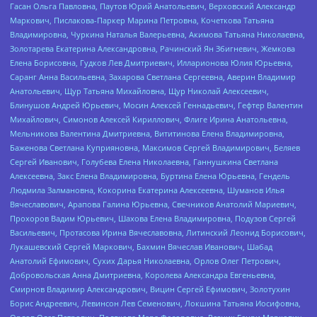
Гасан Ольга Павловна, Паутов Юрий Анатольевич, Верховский Александр
Маркович, Пислакова-Паркер Марина Петровна, Кочеткова Татьяна
Владимировна, Чуркина Наталья Валерьевна, Акимова Татьяна Николаевна,
Золотарева Екатерина Александровна, Рачинский Ян Збигневич, Жемкова
Елена Борисовна, Гудков Лев Дмитриевич, Илларионова Юлия Юрьевна,
Саранг Анна Васильевна, Захарова Светлана Сергеевна, Аверин Владимир
Анатольевич, Щур Татьяна Михайловна, Щур Николай Алексеевич,
Блинушов Андрей Юрьевич, Мосин Алексей Геннадьевич, Гефтер Валентин
Михайлович, Симонов Алексей Кириллович, Флиге Ирина Анатольевна,
Мельникова Валентина Дмитриевна, Вититинова Елена Владимировна,
Баженова Светлана Куприяновна, Максимов Сергей Владимирович, Беляев
Сергей Иванович, Голубева Елена Николаевна, Ганнушкина Светлана
Алексеевна, Закс Елена Владимировна, Буртина Елена Юрьевна, Гендель
Людмила Залмановна, Кокорина Екатерина Алексеевна, Шуманов Илья
Вячеславович, Арапова Галина Юрьевна, Свечников Анатолий Мариевич,
Прохоров Вадим Юрьевич, Шахова Елена Владимировна, Подузов Сергей
Васильевич, Протасова Ирина Вячеславовна, Литинский Леонид Борисович,
Лукашевский Сергей Маркович, Бахмин Вячеслав Иванович, Шабад
Анатолий Ефимович, Сухих Дарья Николаевна, Орлов Олег Петрович,
Добровольская Анна Дмитриевна, Королева Александра Евгеньевна,
Смирнов Владимир Александрович, Вицин Сергей Ефимович, Золотухин
Борис Андреевич, Левинсон Лев Семенович, Локшина Татьяна Иосифовна,