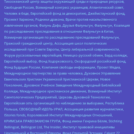
Тихоокеанский центр защиты окружающей среды и природных ресурсов,
Свободная Россия, Всемирный конгресс украинцев, Атлантический совет,
Человек в беде, Европейский фонд за демократию, Джеймстаунский фонд,
Прожект Хармони, Родники дракона, Врачи против насильственного
извлечения органов, Фалунь Дафа, Друзья Фалуньгун, Фалуньгун, Коалиция
по расследованию преследования в отношении Фалуньгун в Китае,
Всемирная организация по расследованию преследований Фалуньгун,
Пражский гражданский центр, Ассоциация школ политических
исследований при Совете Европы, Центр либеральной современности,
Форум русскоязычных европейцев, Немецко-русский обмен, Бард колледж,
Европейский выбор, Фонд Ходорковского, Оксфордский российский фонд,
Фонд Будущее России, Компания свободы информации, Проект Медиа,
Международное партнерство за права человека, Духовное Управление
Евангельских Христиан Украинской Христианской Церкви, Новое
Поколение, Духовное Учебное Заведение Международный Библейский
Колледж, Международное христианское движение, Всемирный Институт
Саентологических Предприятий, Церковь Духовной Технологии,
Европейская сеть организаций по наблюдению за выборами, Республика
Польша, СВОБОДНЫЙ ИДЕЛЬ-УРАЛ, Ассоциация развития журналистики,
IStories fonds, Королевский Институт Международных Отношений,
КРИМСЬКА ПРАВОЗАХИСНА ГРУПА, Фонд имени Генриха Бёлля, Stichting
Bellingcat, Bellingcat Ltd, The Insider, Институт правовой инициативы
Центральной и Восточной Европы, Фонд Открытой Эстонии, Calvert 22