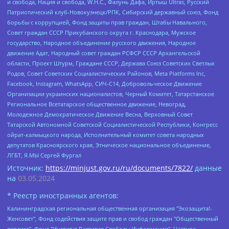
и свобода, Нация и свобода, W.H.С., Фалунь Дафа, Иртыш Ultras, Русский
Патриотический клуб-Новокузнецк/РПК, Сибирский державный союз, Фонд
борьбы с коррупцией, Фонд защиты прав граждан, Штабы Навального,
Совет граждан СССР Прикубанского округа г. Краснодара, Мужское
государство, Народное объединение русского движения, Народное
движение Адат, Народный совет граждан РСФСР СССР Архангельской
области, Проект Штурм, Граждане СССР, Держава Союз Советских Светлых
Родов, Совет Советских Социалистических Районов, Meta Platforms Inc,
Facebook, Instagram, WhatsApp, СИЧ-С14, Добровольческое Движение
Организации украинских националистов, Черный Комитет, Татарстанское
Региональное Всетатарское общественное движение, Невоград,
Молодежное Демократическое Движение Весна, Верховный Совет
Татарской Автономной Советской Социалистической Республики, Конгресс
ойрат-калмыцкого народа, Исполнительный комитет совета народных
депутатов Красноярского края, Этническое национальное объединение,
ЛГБТ, Я.МЫ Сергей Фургал
Источник:
https://minjust.gov.ru/ru/documents/7822/
данные
на
03.05.2024
* Реестр иностранных агентов:
Калининградская региональная общественная организация "Экозащита!-Женсовет", Фонд содействия защите прав и свобод граждан "Общественный вердикт", Фонд "Институт Развития Свободы Информации", Частное учреждение "Информационное агентство МЕМО. РУ", Региональная общественная организация "Общественная комиссия по сохранению наследия академика Сахарова", Фонд поддержки свободы прессы, Санкт-Петербургская общественная правозащитная организация "Гражданский контроль", Межрегиональная общественная организация "Информационно-просветительский центр "Мемориал", Региональный Фонд "Центр Защиты Прав Средств Массовой Информации", с 05.12.2023 Фонд "Центр Защиты Прав Средств массовой информации", Региональная общественная благотворительная организация помощи беженцам и мигрантам "Гражданское содействие", Негосударственное образовательное учреждение дополнительного профессионального образования (повышение квалификации) специалистов "АКАДЕМИЯ ПО ПРАВАМ ЧЕЛОВЕКА", Свердловская региональная общественная организация "Сутяжник", Автономная некоммерческая организация "Центр независимых социологических исследований", Союз общественных объединений "Российский исследовательский центр по правам человека", Региональное общественное учреждение научно-информационный центр "МЕМОРИАЛ", Некоммерческая организация "Фонд защиты гласности", Автономная некоммерческая организация "Институт прав человека", Городская общественная организация "Екатеринбургское общество "МЕМОРИАЛ", Городская общественная организация "Рязанское историко-просветительское и правозащитное общество "Мемориал" (Рязанский Мемориал), Челябинский региональный орган общественной самодеятельности – женское общественное объединение "Женщины Евразии", Челябинский региональный орган общественной самодеятельности "Уральская правозащитная группа", Фонд содействия защите здоровья и социальной справедливости имени Андрея Рылькова, Автономная Некоммерческая Организация "Аналитический Центр Юрия Левады", Автономная некоммерческая организация социальной поддержки населения "Проект Апрель", Региональная общественная организация помощи женщинам и детям, находящимся в кризисной ситуации "Информационно-методический центр "Анна", Фонд содействия развитию массовых коммуникаций и правовому просвещению "Так-так-Так", Фонд содействия устойчивому развитию "Серебряная тайга", Свердловский региональный общественный фонд социальных проектов "Новое время", "Idel.Реалии", Кавказ.Реалии, Крым.Реалии, Телеканал Настоящее Время, Татаро-башкирская служба Радио Свобода (Azatliq Radiosi), Радио Свободная Европа/Радио Свобода (PCE/PC), "Сибирь.Реалии", "Фактограф", Благотворительный фонд помощи осужденным и их семьям, Автономная некоммерческая организация "Институт глобализации и социальных движений", Фонд "В защиту прав заключенных", Частное учреждение "Центр поддержки и содействия развитию средств массовой информации", Пензенский региональный общественный благотворительный фонд "Гражданский союз", "Север.Реалии", Некоммерческая организация Фонд "Правовая инициатива", Общество с ограниченной ответственностью "Радио Свободная Европа/Радио Свобода", Чешское информационное агентство "MEDIUM-ORIENT", Красноярская региональная общественная организация "Мы против СПИДа", Камалягин Денис Николаевич, Маркелов Сергей Евгеньевич, Пономарев Лев Александрович, Савицкая Людмила Алексеевна, Автономная некоммерческая организация "Центр по работе с проблемой насилия "НАСИЛИЮ.НЕТ", Межрегиональный профессиональный союз работников здравоохранения "Альянс врачей", Юридическое лицо, зарегистрированное в Латвийской Республике, SIA "Medusa Project" (регистрационный номер 40103797863, дата регистрации 10.06.2014), Некоммерческая организация "Фонд по борьбе с коррупцией", Автономная некоммерческая организация "Институт права и публичной политики", Баданин Роман Сергеевич, Гликин Максим Александрович, Железнова Мария Михайловна, Лукьянова Юлия Сергеевна, Маетная Елизавета Витальевна, Маняхин Петр Борисович, Чуракова Ольга Владимировна, Ярош Юлия Петровна, Юридическое лицо "The Insider SIA", зарегистрированное в Риге, Латвийская Республика (дата регистрации 26.06.2015), являющееся администратором доменного имени интернет-издания "The Insider SIA", https://theins.ru, Постернак Алексей Евгеньевич, Рубин Михаил Аркадьевич, Анин Роман Александрович, Юридическое лицо Istories fonds, зарегистрированное в Латвийской Республике (регистрационный номер 50008295751, дата регистрации 24.02.2020), Великовский Дмитрий Александрович, Долинина Ирина Николаевна, Мароховская Алеся Алексеевна, Шлейнов Роман Юрьевич, Шмагун Олеся Валентиновна, Общество с ограниченной ответственностью "Альтаир 2021", Общество с ограниченной ответственностью "Вега 2021", Общество с ограниченной ответственностью "Главный редактор 2021", Общество с ограниченной ответственностью "Ромашки монолит", Важенков Артем Валерьевич, Ивановская областная общественная организация "Центр гендерных исследований", Гурман Юрий Альбертович, Медиапроект "ОВД-Инфо", Егоров Владимир Владимирович, Жилинский Владимир Александрович, Общество с ограниченной ответственностью "ЗП", Иванова София Юрьевна, Карезина Инна Павловна, Кильтау Екатерина Викторовна, Петров Алексей Викторович, Пискунов Сергей Евгеньевич, Смирнов Сергей Сергеевич, Тихонов Михаил Сергеевич, Общество с ограниченной ответственностью "ЖУРНАЛИСТ-ИНОСТРАННЫЙ АГЕНТ", Арапова Галина Юрьевна, Вольтская Татьяна Анатольевна, Американская компания "Mason G.E.S. Anonymous Foundation" (США), являющаяся владельцем интернет-издания https://mnews.world/, Компания "Stichting Bellingcat", зарегистрированная в Нидерландах (дата регистрации 11.07.2018), Захаров Андрей Вячеславович, Клепиковская Екатерина Дмитриевна, Общество с ограниченной ответственностью "МЕМО", Перл Роман Александрович, Симонов Евгений Алексеевич, Соловьева Елена Анатольевна, Сотников Даниил Владимирович, Сурначева Елизавета Дмитриевна, Автономная некоммерческая организация по защите прав человека и информированию населения "Якутия – Наше Мнение", Общество с ограниченной ответственностью "Москоу диджитал медиа", с 26.01.2023 Общество с ограниченной ответственностью "Чайка Белые сады", Ветошкина Валерия Валерьевна, Заговора Максим Александрович, Межрегиональное общественное движение "Российская ЛГБТ - сеть", Оленичев Максим Владимирович, Павлов Иван Юрьевич, Скворцова Елена Сергеевна, Общество с ограниченной ответственностью "Как бы инагент", Кочетков Игорь Викторович, Общество с ограниченной ответственностью "Честные выборы", Еланчик Олег Александрович, Общество с ограниченной ответственностью "Нобелевский призыв", Гималова Регина Эмилевна, Григорьев Андрей Валерьевич, Григорьева Алина Александровна, Ассоциация по содействию защите прав призывников, альтернативнослужащих и военнослужащих "Правозащитная группа "Гражданин.Армия.Право", Хисамова Регина Фаритовна, Автономная некоммерческая организация по реализации социально-правовых программ "Лилит", Дальневосточное общественное движение "Маяк", Санкт-Петербургская ЛГБТ-инициативная группа "Выход", Инициативная группа ЛГБТ+ "Реверс", Алексеев Андрей Викторович, Бекбулатова Таисия Львовна, Беляев Иван Михайлович, Владыкина Елена Сергеевна, Гельман Марат Александрович, Никульшина Вероника Юрьевна, Толоконникова Надежда Андреевна, Шендерович Виктор Анатольевич, Общество с ограниченной ответственностью "Данное сообщение", Общество с ограниченной ответственностью Издательский дом "Новая глава", Айнбиндер Александра Александровна, Московский комьюнити-центр для ЛГБТ+инициатив, Благотворительный фонд развития филантропии, Deutsche Welle (Германия, Kurt-Schumacher-Strasse 3, 53113 Bonn), Борзунова Мария Михайловна, Воробьев Виктор Викторович, Голубева Анна Львовна, Константинова Алла Михайловна, Малкова Ирина Владимировна, Мурадов Мурад Абдулгалимович, Осетинская Елизавета Николаевна, Понасенков Евгений Николаевич, Ганапольский Матвей Юрьевич, Киселев Евгений Алексеевич, Борухович Ирина Григорьевна, Дремин Иван Тимофеевич, Дубровский Дмитрий Викторович, Красноярская региональная общественная организация поддержки и развития альтернативных образовательных технологий и межкультурных коммуникаций "ИНТЕРРА", Маяковская Екатерина Алексеевна, Фейгин Марк Захарович, Филимонов Андрей Викторович, Дзугкоева Регина Николаевна, Доброхотов Роман Александрович, Дудь Юрий Александрович, Елкин Сергей Владимирович, Кругликов Кирилл Игоревич, Сабунаева Мария Леонидовна, Семенов Алексей Владимирович, Шаинян Карен Багратович, Шульман Екатерина Михайловна, Асафьев Артур Валерьевич, Вахштайн Виктор Семенович, Венедиктов Алексей Алексеевич, Лушникова Екатерина Евгеньевна, Волков Леонид Михайлович, Невзоров Александр Глебович, Пархоменко Сергей Борисович, Сироткин Ярослав Николаевич, Кара-Мурза Владимир Владимирович, Баранова Наталья Владимировна, Гозман Леонид Яковлевич, Кагарлицкий Борис Юльевич, Климарев Михаил Валерьевич, Милов Владимир Станиславович, Автономная некоммерческая организация Краснодарский центр современного искусства "Типография", Моргенштерн Алишер Тагирович, Соболь Любовь Эдуардовна, Общество с ограниченной ответственностью "ЛИЗА НОРМ", Каспаров Гарри Кимович, Ходорковский Михаил Борисович, Общество с ограниченной ответственностью "Апрельские тезисы", Данилович Ирина Брониславовна, Кашин Олег Владимирович, Петров Николай Владимирович, Пивоваров Алексей Владимирович, Соколов Михаил Владимирович, Цветкова Юлия Владимировна, Чичваркин Евгений Александрович, Комитет против пыток/Команда против пыток, Общество с ограниченной ответственностью "Первый научный", Общество с ограниченной ответственностью "Вертолет и ко", Белоцерковская Вероника Борисовна, Кац Максим Евгеньевич, Лазарева Татьяна Юрьевна, Шаведдинов Руслан Табризович, Яшин Илья Валерьевич, Общество с ограниченной ответственностью "Иноагент ААВ", Алешковский Дмитрий Петрович, Альбац Евгения Марковна, Быков Дмитрий Львович, Галямина Юлия Евгеньевна, Лойко Сергей Леонидович, Мартынов Кирилл Константинович, Медведев Сергей Александрович, Крашенинников Федор Геннадиевич, Гордеева Катерина Вл