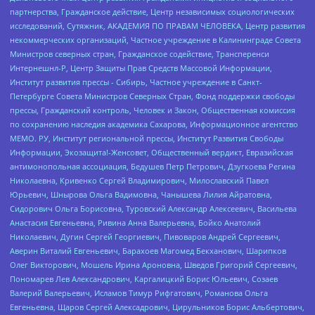
партнерства, Гражданское действие, Центр независимых социологических
исследований, Сутяжник, АКАДЕМИЯ ПО ПРАВАМ ЧЕЛОВЕКА, Центр развития
некоммерческих организаций, Частное учреждение в Калининграде Совета
Министров северных стран, Гражданское содействие, Трансперенси
Интернешнл-Р, Центр Защиты Прав Средств Массовой Информации,
Институт развития прессы - Сибирь, Частное учреждение в Санкт-
Петербурге Совета Министров Северных Стран, Фонд поддержки свободы
прессы, Гражданский контроль, Человек и Закон, Общественная комиссия
по сохранению наследия академика Сахарова, Информационное агентство
МЕМО. РУ, Институт региональной прессы, Институт Развития Свободы
Информации, Экозащита!-Женсовет, Общественный вердикт, Евразийская
антимонопольная ассоциация, Бедушев Петр Петрович, Дзугкоева Регина
Николаевна, Кривенко Сергей Владимирович, Милославский Павел
Юрьевич, Шнырова Ольга Вадимовна, Чанышева Лилия Айратовна,
Сидорович Ольга Борисовна, Туровский Александр Алексеевич, Васильева
Анастасия Евгеньевна, Ривина Анна Валерьевна, Бойко Анатолий
Николаевич, Дугин Сергей Георгиевич, Пивоваров Андрей Сергеевич,
Аверин Виталий Евгеньевич, Барахоев Магомед Бекханович, Шарипков
Олег Викторович, Мошель Ирина Ароновна, Шведов Григорий Сергеевич,
Пономарев Лев Александрович, Каргалицкий Борис Юльевич, Созаев
Валерий Валерьевич, Исламов Тимур Рифгатович, Романова Ольга
Евгеньевна, Щаров Сергей Алексадрович, Цирульников Борис Альбертович,