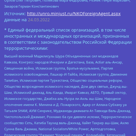
Орлов Олег Петрович, Полякова Мара Федоровна, Резник Генри Маркович,
Захаров Герман Константинович
Источник:
http://unro.minjust.ru/NKOForeignAgent.aspx
данные на
24.03.2022
* Единый федеральный список организаций, в том числе
иностранных и международных организаций, признанных
в соответствии с законодательством Российской Федерации
террористическими:
Высший военный Маджлисуль Шура Объединенных сил моджахедов
Кавказа, Конгресс народов Ичкерии и Дагестана, База, Асбат аль-Ансар,
Священная война, Исламская группа, Братья-мусульмане, Партия
исламского освобождения, Лашкар-И-Тайба, Исламская группа, Движение
Талибан, Исламская партия Туркестана, Общество социальных реформ,
Общество возрождения исламского наследия, Дом двух святых, Джунд аш-
Шам, Исламский джихад, Аль-Каида, Имарат Кавказ, АБТО, Правый сектор,
Исламское государство, Джабха аль-Нусра ли-Ахль аш-Шам, Народное
ополчение имени К. Минина и Д. Пожарского, Аджр от Аллаха Субхану уа
Тагьаля SHAM, АУМ Синрике, Муджахеды джамаата Ат-Тавхида Валь-Джихад,
Чистопольский Джамаат, Рохнамо ба суи давлати исломи, Террористическое
сообщество Сеть, Катиба Таухид валь-Джихад, Хайят Тахрир аш-Шам, Ахлю
Сунна Валь Джамаа, National Socialism/White Power, Артподготовка,
Религиозная группа “Джамаат “Красный пахарь”, Колумбайн, Хатлонский