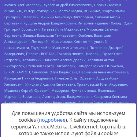
Для повышения удобства сайта мы используем
cookies (
подробнее
). К сайту подключены
сервисы Yandex.Metrika, LiveInternet, top.mail.ru,
Источник:
https://minjust.gov.ru/uploaded/files/reestr-
которые также используют файлы cookies
inostrannyih-agentov-22-03-2024.pdf
данные на
22.03.2024