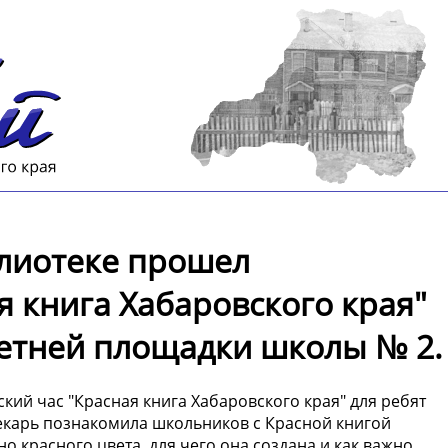
лиотеке прошел
я книга Хабаровского края"
летней площадки школы № 2.
ий час "Красная книга Хабаровского края" для ребят
екарь познакомила школьников с Красной книгой
о красного цвета, для чего она создана и как важно