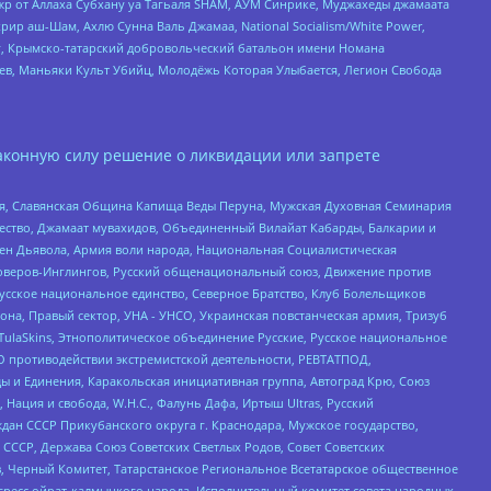
жр от Аллаха Субхану уа Тагьаля SHAM, АУМ Синрике, Муджахеды джамаата
рир аш-Шам, Ахлю Сунна Валь Джамаа, National Socialism/White Power,
рг, Крымско-татарский добровольческий батальон имени Номана
оев, Маньяки Культ Убийц, Молодёжь Которая Улыбается, Легион Свобода
аконную силу решение о ликвидации или запрете
ья, Славянская Община Капища Веды Перуна, Мужская Духовная Семинария
щество, Джамаат мувахидов, Объединенный Вилайат Кабарды, Балкарии и
ден Дьявола, Армия воли народа, Национальная Социалистическая
роверов-Инглингов, Русский общенациональный союз, Движение против
усское национальное единство, Северное Братство, Клуб Болельщиков
а, Правый сектор, УНА - УНСО, Украинская повстанческая армия, Тризуб
 TulaSkins, Этнополитическое объединение Русские, Русское национальное
О противодействии экстремистской деятельности, РЕВТАТПОД,
ы и Единения, Каракольская инициативная группа, Автоград Крю, Союз
 Нация и свобода, W.H.С., Фалунь Дафа, Иртыш Ultras, Русский
ан СССР Прикубанского округа г. Краснодара, Мужское государство,
СССР, Держава Союз Советских Светлых Родов, Совет Советских
в, Черный Комитет, Татарстанское Региональное Всетатарское общественное
гресс ойрат-калмыцкого народа, Исполнительный комитет совета народных