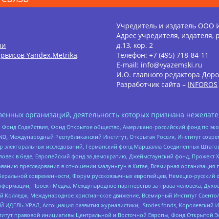
Учредитель и издатель ООО 
Адрес учредителя, издателя, р
зи
д.13, кор. 2
рвисов Yandex.Metrika,
Телефон: +7 (495) 718-84-11
E-mail: info@vyazemski.ru
И.О. главного редактора Доро
Разработчик сайта –
INFOROS
енных организаций, деятельность которых признана нежелате
 Фонд Содействия, Фонд Открытое общество, Американо-российский фонд по э
 Международный Республиканский Институт, Открытая Россия, Институт совре
р электоральных исследований, Германский фонд Маршалла Соединенных Штатов
еловек в беде, Европейский фонд за демократию, Джеймстаунский фонд, Прожект
дованию преследования в отношении Фалуньгун в Китае, Всемирная организация 
беральной современности, Форум русскоязычных европейцев, Немецко-русский о
формации, Проект Медиа, Международное партнерство за права человека, Духов
 Колледж, Международное христианское движение, Всемирный Институт Саентол
 ИДЕЛЬ-УРАЛ, Ассоциация развития журналистики, IStories fonds, Королевск
r, Институт правовой инициативы Центральной и Восточной Европы, Фонд Открытой Э