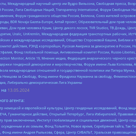
ты, Международный научный центр им Вудро Вильсона, Свободная пресса, Возро
России, Лига Свободных Наций, Transparеncy International, Форум Свободных Н
правления, Форум гражданского общества Россия, Беллона, Союз жителей острово
роды, BDR Novaja Gazeta-Europe, Алтай проект, Образовательный дом прав челов
еван, Дом прав человека Крым, Центр дикого лосося, TVR Studios, ТВ Дождь, Це
урятия, Uralic, UnKremlin, Международная федерация транспортных рабочих, Ист
ейских и международных исследований, Общество Сторожевой башни, Библии и тр
омитет действия, РЭНД корпорейшн, Русская Америка за демократию в России, Н
фалия, Фонд глобальной помощи, Антивоенный комитет России, Russie-Libertes, L
lection Monitor, Article 19, Мнение медиа, Федерация анархического черного кр
и гендерной демократии и миротворчества, Форум имени Льва Копелева, American C
г, Школа международных отношений и государственной политики им Питера Мунка
 Немцова за Свободу, Фонд имени Фридриха Науманна за свободу, Феминистско
медиа, Либерально-демократическая Лига Украины
 на
13.05.2024
ого агента:
р немецкой и европейской культуры, Центр гендерных исследований, Фонд защи
ЧА, Гуманитарное действие, Открытый Петербург, Лига Избирателей, Правовая 
иту прав заключенных, Институт глобализации и социальных движений, Центр 
ужденным и их семьям, Фонд Тольятти, Новое время, Серебряная тайга, Так-Так-
, Фонд имени Андрея Рылькова, Сфера, Центр СИБАЛЬТ, Уральская правозащитна