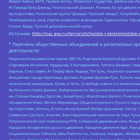
Имарат Кавказ, АБТО, Правый сектор, Исламское государство, Джабха аль-
Ат-Тавхида Валь-Джихад, Чистопольский Джамаат, Рохнамо ба суи давлати и
Артподготовка, Религиозная группа “Джамаат “Красный пахарь”, Колумбайн
Челебиджихана, Азов, Партия исламского возрождения Таджикистана, Народ
России, Айдар, Русский добровольческий корпус
Источник:
http://nac.gov.ru/terroristicheskie-i-ekstremistskie-
* Перечень общественных объединений и религиозных орг
деятельности:
Национал-большевистская партия, ВЕК РА, Рада земли Кубанской Духовно
Староверов-Инглингов, Нурджулар, К Богодержавию, Таблиги Джамаат, Сви
Карачая, Союз славян, Ат-Такфир Валь-Хиджра, Пит Буль, Национал-социал
Инициатива города Череповца, Духовно-Родовая Держава Русь, Русское н
нелегальной иммиграции, Кровь и Честь, О свободе совести и о религиоз
Футбольного Клуба Динамо, Файзрахманисты, Мусульманская религиозная о
им. Степана Бандеры, Братство, Белый Крест, Misanthropic division, Рели
объединение Атака, Мечеть Мирмамеда, Община Коренного Русского народа
Артподготовка, Штольц, В честь иконы Божией Матери Державная, Сектор 1
Славянских Сил Руси, Алля-Аят, Благотворительный пансионат Ак Умут, Русск
Патриотический клуб-Новокузнецк/РПК, Сибирский державный союз, Фонд б
Народное объединение русского движения, Народное движение Адат, Народ
Социалистических Районов, Meta Platforms Inc, Facebook, Instagram, Wha
движение, Невоград, Молодежное Демократическое Движение Весна, Верхов