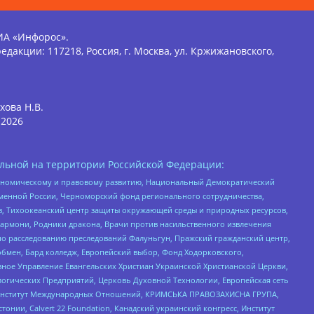
ИА «Инфорос».
едакции: 117218, Россия, г. Москва, ул. Кржижановского,
хова Н.В.
2026
льной на территории Российской Федерации:
кономическому и правовому развитию, Национальный Демократический
менной России, Черноморский фонд регионального сотрудничества,
, Тихоокеанский центр защиты окружающей среды и природных ресурсов,
 Хармони, Родники дракона, Врачи против насильственного извлечения
по расследованию преследований Фалуньгун, Пражский гражданский центр,
бмен, Бард колледж, Европейский выбор, Фонд Ходорковского,
ное Управление Евангельских Христиан Украинской Христианской Церкви,
огических Предприятий, Церковь Духовной Технологии, Европейская сеть
ий Институт Международных Отношений, КРИМСЬКА ПРАВОЗАХИСНА ГРУПА,
стонии, Calvert 22 Foundation, Канадский украинский конгресс, Институт