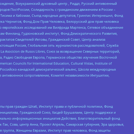
ждение, Всеукраинский духовный центр , Риддл, Русский антивоенный
ародов ПостРоссии, Солидарность с гражданским движением в России –
в Тисима и Хабомаи, Съезд народных депутатов, Гринпис Интернешнл, Фонд
ека Чернигов, Фонд Дом Прав Человека, Белорусский дом прав человека
нтр европейских исследований им Вилфрида Мартенса, Сетевое объединение
Чам Финланд, Гудзоновский институт, Фонд Демократического Развития,
актатов Свидетелей Иеговы, Гражданский Совет, Центр анализа
астоящая Россия, Глобальная сеть журналистов-расследователей, Служба
a Asocicion de Rusos Libres, Союз за возвращение Северных территорий,
еста, Радио Свободная Европа, Германское общество изучения Восточной
ouncils for International Education, Cultural Vistas, Institute of
, Российско-канадский демократический альянс, Школа международных
е антивоенное сопротивление, Комитет независимости Ингушетии,
ты прав граждан Штаб, Институт права и публичной политики, Фонд
инициатива, Гражданский Союз, Хасдей Ерушалаим, Центр поддержки и
социально-информационных инициатив Действие, Благотворительный фонд
Так, Сова, центр Анна, Проект Апрель, Самарская губерния, Эра здоровья,
я группа, Женщины Евразии, Институт прав человека, Фонд защиты