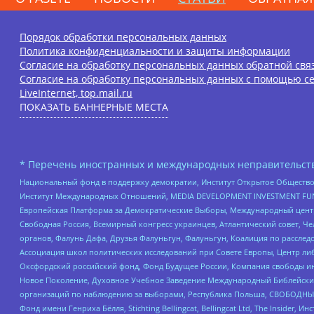
Порядок обработки персональных данных
Политика конфиденциальности и защиты информации
Согласие на обработку персональных данных обратной свя
Согласие на обработку персональных данных с помощью се
LiveInternet, top.mail.ru
ПОКАЗАТЬ БАННЕРНЫЕ МЕСТА
* Перечень иностранных и международных неправительств
Национальный фонд в поддержку демократии, Институт Открытое Общество
Институт Международных Отношений, MEDIA DEVELOPMENT INVESTMENT FUND,
Европейская Платформа за Демократические Выборы, Международный цент
Свободная Россия, Всемирный конгресс украинцев, Атлантический совет, Ч
органов, Фалунь Дафа, Друзья Фалуньгун, Фалуньгун, Коалиция по рассле
Ассоциация школ политических исследований при Совете Европы, Центр ли
Оксфордский российский фонд, Фонд Будущее России, Компания свободы ин
Новое Поколение, Духовное Учебное Заведение Международный Библейский
организаций по наблюдению за выборами, Республика Польша, СВОБОДНЫЙ
Фонд имени Генриха Бёлля, Stichting Bellingcat, Bellingcat Ltd, The Inside