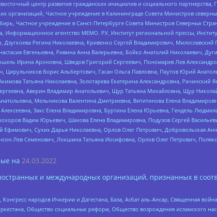
невосточный центр развития гражданских инициатив и социального партнерства, 
 организаций, Частное учреждение в Калининграде Совета Министров северных 
бирь, Частное учреждение в Санкт-Петербурге Совета Министров Северных Стра
а, Информационное агентство МЕМО. РУ, Институт региональной прессы, Инсти
ч, Дзугкоева Регина Николаевна, Кривенко Сергей Владимирович, Милославски
настасия Евгеньевна, Ривина Анна Валерьевна, Бойко Анатолий Николаевич, Дуг
ошель Ирина Ароновна, Шведов Григорий Сергеевич, Пономарев Лев Александро
ч, Цирульников Борис Альбертович, Гасан Ольга Павловна, Паутов Юрий Анато
Акимова Татьяна Николаевна, Золотарева Екатерина Александровна, Рачинский Я
Сергеевна, Аверин Владимир Анатольевич, Щур Татьяна Михайловна, Щур Никола
Анатольевна, Мельникова Валентина Дмитриевна, Вититинова Елена Владимировн
 Алексеевна, Закс Елена Владимировна, Буртина Елена Юрьевна, Гендель Людмил
рохоров Вадим Юрьевич, Шахова Елена Владимировна, Подузов Сергей Васильеви
й Ефимович, Сухих Дарья Николаевна, Орлов Олег Петрович, Добровольская Анн
нсон Лев Семенович, Локшина Татьяна Иосифовна, Орлов Олег Петрович, Поляк
ые на
24.03.2022
ностранных и международных организаций, признанных в соотв
нгресс народов Ичкерии и Дагестана, База, Асбат аль-Ансар, Священная война,
уркестана, Общество социальных реформ, Общество возрождения исламского насл