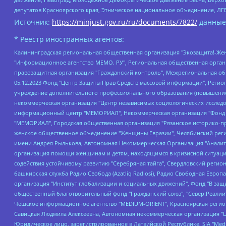
депутатов Красноярского края, Этническое национальное объединение, ЛГ
Источник:
https://minjust.gov.ru/ru/documents/7822/
данные
* Реестр иностранных агентов:
Калининградская региональная общественная организация "Экозащита!-Женсовет", Фонд содействия защите прав и свобод граждан "Общественный вердикт", Фонд "Институт Развития Свободы Информации", Частное учреждение "Информационное агентство МЕМО. РУ", Региональная общественная организация "Общественная комиссия по сохранению наследия академика Сахарова", Фонд поддержки свободы прессы, Санкт-Петербургская общественная правозащитная организация "Гражданский контроль", Межрегиональная общественная организация "Информационно-просветительский центр "Мемориал", Региональный Фонд "Центр Защиты Прав Средств Массовой Информации", с 05.12.2023 Фонд "Центр Защиты Прав Средств массовой информации", Региональная общественная благотворительная организация помощи беженцам и мигрантам "Гражданское содействие", Негосударственное образовательное учреждение дополнительного профессионального образования (повышение квалификации) специалистов "АКАДЕМИЯ ПО ПРАВАМ ЧЕЛОВЕКА", Свердловская региональная общественная организация "Сутяжник", Автономная некоммерческая организация "Центр независимых социологических исследований", Союз общественных объединений "Российский исследовательский центр по правам человека", Региональное общественное учреждение научно-информационный центр "МЕМОРИАЛ", Некоммерческая организация "Фонд защиты гласности", Автономная некоммерческая организация "Институт прав человека", Городская общественная организация "Екатеринбургское общество "МЕМОРИАЛ", Городская общественная организация "Рязанское историко-просветительское и правозащитное общество "Мемориал" (Рязанский Мемориал), Челябинский региональный орган общественной самодеятельности – женское общественное объединение "Женщины Евразии", Челябинский региональный орган общественной самодеятельности "Уральская правозащитная группа", Фонд содействия защите здоровья и социальной справедливости имени Андрея Рылькова, Автономная Некоммерческая Организация "Аналитический Центр Юрия Левады", Автономная некоммерческая организация социальной поддержки населения "Проект Апрель", Региональная общественная организация помощи женщинам и детям, находящимся в кризисной ситуации "Информационно-методический центр "Анна", Фонд содействия развитию массовых коммуникаций и правовому просвещению "Так-так-Так", Фонд содействия устойчивому развитию "Серебряная тайга", Свердловский региональный общественный фонд социальных проектов "Новое время", "Idel.Реалии", Кавказ.Реалии, Крым.Реалии, Телеканал Настоящее Время, Татаро-башкирская служба Радио Свобода (Azatliq Radiosi), Радио Свободная Европа/Радио Свобода (PCE/PC), "Сибирь.Реалии", "Фактограф", Благотворительный фонд помощи осужденным и их семьям, Автономная некоммерческая организация "Институт глобализации и социальных движений", Фонд "В защиту прав заключенных", Частное учреждение "Центр поддержки и содействия развитию средств массовой информации", Пензенский региональный общественный благотворительный фонд "Гражданский союз", "Север.Реалии", Некоммерческая организация Фонд "Правовая инициатива", Общество с ограниченной ответственностью "Радио Свободная Европа/Радио Свобода", Чешское информационное агентство "MEDIUM-ORIENT", Красноярская региональная общественная организация "Мы против СПИДа", Камалягин Денис Николаевич, Маркелов Сергей Евгеньевич, Пономарев Лев Александрович, Савицкая Людмила Алексеевна, Автоно