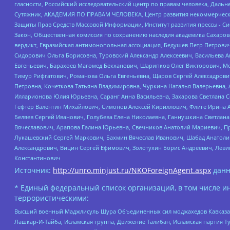
гласности, Российский исследовательский центр по правам человека, Даль
Сутяжник, АКАДЕМИЯ ПО ПРАВАМ ЧЕЛОВЕКА, Центр развития некоммерческих
Защиты Прав Средств Массовой Информации, Институт развития прессы - Си
Закон, Общественная комиссия по сохранению наследия академика Сахаров
вердикт, Евразийская антимонопольная ассоциация, Бедушев Петр Петрови
Сидорович Ольга Борисовна, Туровский Александр Алексеевич, Васильева А
Евгеньевич, Барахоев Магомед Бекханович, Шарипков Олег Викторович, М
Тимур Рифгатович, Романова Ольга Евгеньевна, Щаров Сергей Алексадрови
Петровна, Кочеткова Татьяна Владимировна, Чуркина Наталья Валерьевна, 
Илларионова Юлия Юрьевна, Саранг Анна Васильевна, Захарова Светлана 
Гефтер Валентин Михайлович, Симонов Алексей Кириллович, Флиге Ирина 
Беляев Сергей Иванович, Голубева Елена Николаевна, Ганнушкина Светлана
Вячеславович, Арапова Галина Юрьевна, Свечников Анатолий Мариевич, П
Лукашевский Сергей Маркович, Бахмин Вячеслав Иванович, Шабад Анатоли
Александрович, Вицин Сергей Ефимович, Золотухин Борис Андреевич, Леви
Константинович
Источник:
http://unro.minjust.ru/NKOForeignAgent.aspx
данн
* Единый федеральный список организаций, в том числе и
террористическими:
Высший военный Маджлисуль Шура Объединенных сил моджахедов Кавказа, Ко
Лашкар-И-Тайба, Исламская группа, Движение Талибан, Исламская партия Т