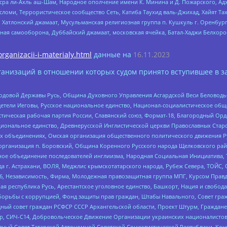
Нусра ли-Ахль аш-Шам, Народное ополчение имени К. Минина и Д. Пожарского, Ад
сломи, Террористическое сообщество Сеть, Катиба Таухид валь-Джихад, Хайят Тах
, Хатлонский джамаат, Мусульманская религиозная группа п. Кушкуль г. Оренбу
ная самооборона, Дуббайский джамаат, московская ячейка, Батал-Хаджи Белхор
organizacii-i-materialy.html
данные на
16.11.2023
анизаций в отношении которых судом принято вступившее в з
 Родовой Державы Русь, Община Духовного Управления Асгардской Веси Беловод
детели Иеговы, Русское национальное единство, Национал-социалистическое об
истическая рабочая партия России, Славянский союз, Формат-18, Благородный Ор
ациональное единство, Древнерусской Инглистической церкви Православных Ста
ных объединениях, Омская организация общественного политического движения Р
рганизация п. Боровский, Община Коренного Русского народа Щелковского район
гиозное объединение последователей инглиизма, Народная Социальная Инициатива,
 г. Астрахани, ВОЛЯ, Меджлис крымскотатарского народа, Рубеж Севера, ТОЙС, 
6, Независимость, Фирма, Молодежная правозащитная группа МПГ, Курсом Правд
ая республика Русь, Арестантское уголовное единство, Башкорт, Нация и свобода,
орьбы с коррупцией, Фонд защиты прав граждан, Штабы Навального, Совет гражд
ный совет граждан РСФСР СССР Архангельской области, Проект Штурм, Граждане 
tsApp, СИЧ-С14, Добровольческое Движение Организации украинских националисто
ный Совет Татарской Автономной Советской Социалистической Республики, Кон