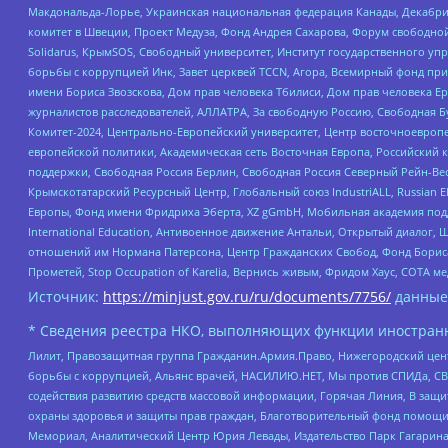
Макдональда-Лорье, Украинская национальная федерация Канады, Декабрис
комитет в Швеции, Проект Медуза, Фонд Андрея Сахарова, Форум свободной 
Solidarus, КрымSOS, Свободный университет, Институт государственного у
борьбы с коррупцией Инк, Завет церквей TCCN, Агора, Всемирный фонд при
имени Бориса Звозскова, Дом прав человека Тбилиси, Дом прав человека Ер
журналистов расследователей, АЛЛАТРА, За свободную Россию, Свободная Б
Комитет-2024, Центрально-Европейский университет, Центр восточноевроп
европейской политики, Академическая сеть Восточная Европа, Российский к
поддержки, Свободная Россия Берлин, Свободная Россия Северный Рейн-Вест
Крымскотатарский Ресурсный Центр, Глобальный союз IndustriALL, Russian E
Европы, Фонд имени Фридриха Эберта, XZ gGmbH, Мобильная академия поддержк
International Education, Антивоенное движение Антальи, Открытый диало
отношений им Нормана Патерсона, Центр Гражданских Свобод, Фонд Бориса
Прометей, Stop Occupation of Karelia, Вернись живым, Фридом Хаус, СОТА 
Источник:
https://minjust.gov.ru/ru/documents/7756/
данные
* Сведения реестра НКО, выполняющих функции иностранн
Лилит, Правозащитная группа Гражданин.Армия.Право, Нижегородский цент
борьбы с коррупцией, Альянс врачей, НАСИЛИЮ.НЕТ, Мы против СПИДа, СВЕ
содействия развитию средств массовой информации, Горячая Линия, В защ
охраны здоровья и защиты прав граждан, Благотворительный фонд помощи ос
Мемориал, Аналитический Центр Юрия Левады, Издательство Парк Гагарина