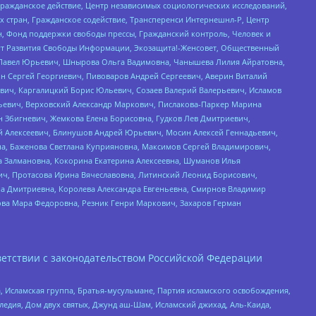
Гражданское действие, Центр независимых социологических исследований,
стран, Гражданское содействие, Трансперенси Интернешнл-Р, Центр
н, Фонд поддержки свободы прессы, Гражданский контроль, Человек и
тут Развития Свободы Информации, Экозащита!-Женсовет, Общественный
й Павел Юрьевич, Шнырова Ольга Вадимовна, Чанышева Лилия Айратовна,
ин Сергей Георгиевич, Пивоваров Андрей Сергеевич, Аверин Виталий
вич, Каргалицкий Борис Юльевич, Созаев Валерий Валерьевич, Исламов
льевич, Верховский Александр Маркович, Пислакова-Паркер Марина
н Збигневич, Жемкова Елена Борисовна, Гудков Лев Дмитриевич,
й Алексеевич, Блинушов Андрей Юрьевич, Мосин Алексей Геннадьевич,
а, Баженова Светлана Куприяновна, Максимов Сергей Владимирович,
а Залмановна, Кокорина Екатерина Алексеевна, Шуманов Илья
ч, Протасова Ирина Вячеславовна, Литинский Леонид Борисович,
а Дмитриевна, Королева Александра Евгеньевна, Смирнов Владимир
ова Мара Федоровна, Резник Генри Маркович, Захаров Герман
етствии с законодательством Российской Федерации
 Исламская группа, Братья-мусульмане, Партия исламского освобождения,
едия, Дом двух святых, Джунд аш-Шам, Исламский джихад, Аль-Каида,