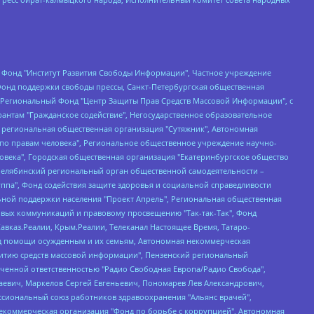
евосточное общественное движение "Маяк", Санкт-Петербургская ЛГБТ-инициативная группа "Выход", Инициативная группа ЛГБТ+ "Реверс", Алексеев Андрей Викторович, Бекбулатова Таисия Львовна, Беляев Иван Михайлович, Владыкина Елена Сергеевна, Гельман Марат Александрович, Никульшина Вероника Юрьевна, Толоконникова Надежда Андреевна, Шендерович Виктор Анатольевич, Общество с ограниченной ответственностью "Данное сообщение", Общество с ограниченной ответственностью Издательский дом "Новая глава", Айнбиндер Александра Александровна, Московский комьюнити-центр для ЛГБТ+инициатив, Благотворительный фонд развития филантропии, Deutsche Welle (Германия, Kurt-Schumacher-Strasse 3, 53113 Bonn), Борзунова Мария Михайловна, Воробьев Виктор Викторович, Голубева Анна Львовна, Константинова Алла Михайловна, Малкова Ирина Владимировна, Мурадов Мурад Абдулгалимович, Осетинская Елизавета Николаевна, Понасенков Евгений Николаевич, Ганапольский Матвей Юрьевич, Киселев Евгений Алексеевич, Борухович Ирина Григорьевна, Дремин Иван Тимофеевич, Дубровский Дмитрий Викторович, Красноярская региональная общественная организация поддержки и развития альтернативных образовательных технологий и межкультурных коммуникаций "ИНТЕРРА", Маяковская Екатерина Алексеевна, Фейгин Марк Захарович, Филимонов Андрей Викторович, Дзугкоева Регина Николаевна, Доброхотов Роман Александрович, Дудь Юрий Александрович, Елкин Сергей Владимирович, Кругликов Кирилл Игоревич, Сабунаева Мария Леонидовна, Семенов Алексей Владимирович, Шаинян Карен Багратович, Шульман Екатерина Михайловна, Асафьев Артур Валерьевич, Вахштайн Виктор Семенович, Венедиктов Алексей Алексеевич, Лушникова Екатерина Евгеньевна, Волков Леонид Михайлович, Невзоров Александр Глебович, Пархоменко Сергей Борисович, Сироткин Ярослав Николаевич, Кара-Мурза Владимир Владимирович, Баранова Наталья Владимировна, Гозман Леонид Яковлевич, Кагарлицкий Борис Юльевич, Климарев Михаил Валерьевич, Милов Владимир Станиславович, Автономная некоммерческая организация Краснодарский центр современного искусства "Типография", Моргенштерн Алишер Тагирович, Соболь Любовь Эдуардовна, Общество с ограниченной ответственностью "ЛИЗА НОРМ", Каспаров Гарри Кимович, Ходорковский Михаил Борисович, Общество с ограниченной ответственностью "Апрельские тезисы", Данилович Ирина Брониславовна, Кашин Олег Владимирович, Петров Николай Владимирович, Пивоваров Алексей Владимирович, Соколов Михаил Владимирович, Цветкова Юлия Владимировна, Чичваркин Евгений Александрович, Комитет против пыток/Команда против пыток, Общество с ограниченной ответственностью "Первый научный", Общество с ограниченной ответственностью "Вертолет и ко", Белоцерковская Вероника Борисовна, Кац Максим Евгеньевич, Лазарева Татьяна Юрьевна, Шаведдинов Руслан Табризович, Яшин Илья Валерьевич, Общество с ограниченной ответственностью "Иноагент ААВ", Алешковский Дмитрий Петрович, Альбац Евгения Марковна, Быков Дмитрий Львович, Галямина Юлия Евгеньевна, Лойко Сергей Леонидович, Мартынов Кирилл Константинович, Медведев Сергей Александрович, Крашенинников Федор Геннадиевич, Гордеева Катерина Вл