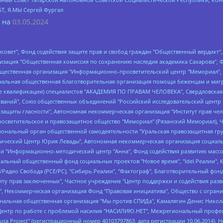
БТ, Я.МЫ Сергей Фургал
 на
03.05.2024
мная некоммерческая организация "Центр по работе с проблемой насилия "НАСИЛИЮ.НЕТ", Межрегиональный профессиональный союз работников здравоохранения "Альянс врачей", Юридическое лицо, зарегистрированное в Латвийской Республике, SIA "Medusa Project" (регистрационный номер 40103797863, дата регистрации 10.06.2014), Некоммерческая организация "Фонд по борьбе с коррупцией", Автономная некоммерческая организация "Институт права и публичной политики", Баданин Роман Сергеевич, Гликин Максим Александрович, Железнова Мария Михайловна, Лукьянова Юлия Сергеевна, Маетная Елизавета Витальевна, Маняхин Петр Борисович, Чуракова Ольга Владимировна, Ярош Юлия Петровна, Юридическое лицо "The Insider SIA", зарегистрированное в Риге, Латвийская Республика (дата регистрации 26.06.2015), являющееся администратором доменного имени интернет-издания "The Insider SIA", https://theins.ru, Постернак Алексей Евгеньевич, Рубин Михаил Аркадьевич, Анин Роман Александрович, Юридическое лицо Istories fonds, зарегистрированное в Латвийской Республике (регистрационный номер 50008295751, дата регистрации 24.02.2020), Великовский Дмитрий Александрович, Долинина Ирина Николаевна, Мароховская Алеся Алексеевна, Шлейнов Роман Юрьевич, Шмагун Олеся Валентиновна, Общество с ограниченной ответственностью "Альтаир 2021", Общество с ограниченной ответственностью "Вега 2021", Общество с ограниченной ответственностью "Главный редактор 2021", Общество с ограниченной ответственностью "Ромашки монолит", Важенков Артем Валерьевич, Ивановская областная общественная организация "Центр гендерных исследований", Гурман Юрий Альбертович, Медиапроект "ОВД-Инфо", Егоров Владимир Владимирович, Жилинский Владимир Александрович, Общество с ограниченной ответственностью "ЗП", Иванова София Юрьевна, Карезина Инна Павловна, Кильтау Екатерина Викторовна, Петров Алексей Викторович, Пискунов Сергей Евгеньевич, Смирнов Сергей Сергеевич, Тихонов Михаил Сергеевич, Общество с ограниченной ответственностью "ЖУРНАЛИСТ-ИНОСТРАННЫЙ АГЕНТ", Арапова Галина Юрьевна, Вольтская Татьяна Анатольевна, Американская компания "Mason G.E.S. Anonymous Foundation" (США), являющаяся владельцем интернет-издания https://mnews.world/, Компания "Stichting Bellingcat", зарегистрированная в Нидерландах (дата регистрации 11.07.2018), Захаров Андрей Вячеславович, Клепиковская Екатерина Дмитриевна, Общество с ограниченной ответственностью "МЕМО", Перл Роман Александрович, Симонов Евгений Алексеевич, Соловьева Елена Анатольевна, Сотников Даниил Владимирович, Сурначева Елизавета Дмитриевна, Автономная некоммерческая организация по защите прав человека и информированию населения "Якутия – Наше Мнение", Общество с ограниченной ответственностью "Москоу диджитал медиа", с 26.01.2023 Общество с ограниченной ответственностью "Чайка Белые сады", Ветошкина Валерия Валерьевна, Заговора Максим Александрович, Межрегиональное общественное движение "Российская ЛГБТ - сеть", Оленичев Максим Владимирович, Павлов Иван Юрьевич, Скворцова Елена Сергеевна, Общество с ограниченной ответственностью "Как бы инагент", Кочетков Игорь Викторович, Общество с ограниченной ответственностью "Честные выборы", Еланчик Олег Александрович, Общество с ограниченной ответственностью "Нобелевский призыв", Гималова Регина Эмилевна, Григорьев Андрей Валерьевич, Григорьева Алина Александровна, Ассоциация по содействию защите прав призывников, альтернативнослужащих и военнослужащих "Правозащитная группа "Гражданин.Армия.Право", Хисамова Регина Фаритовна, Автономная некоммерческая организация по реализации социально-правовых программ "Лилит", Дальн