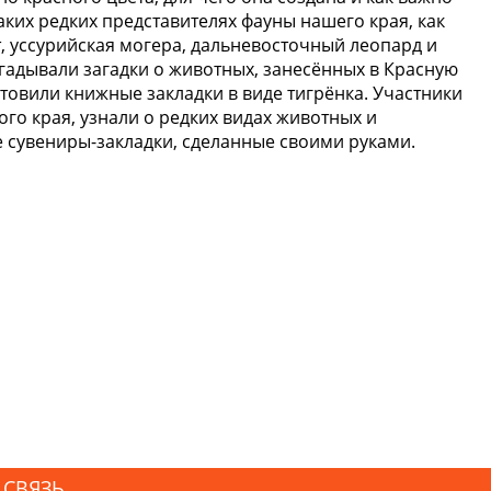
аких редких представителях фауны нашего края, как
т, уссурийская могера, дальневосточный леопард и
гадывали загадки о животных, занесённых в Красную
товили книжные закладки в виде тигрёнка. Участники
о края, узнали о редких видах животных и
 сувениры-закладки, сделанные своими руками.
 СВЯЗЬ