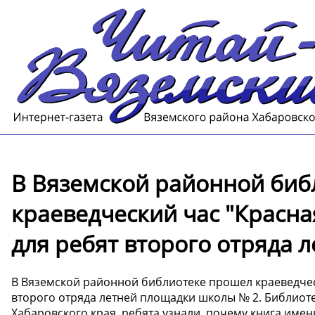
В Вяземской районной биб
краеведческий час "Красна
для ребят второго отряда 
В Вяземской районной библиотеке прошел краеведческ
второго отряда летней площадки школы № 2. Библиот
Хабаровского края, ребята узнали, почему книга именн