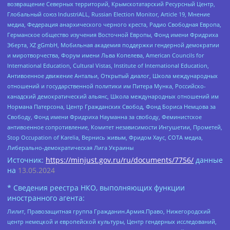
возвращение Северных территорий, Крымскотатарский Ресурсный Центр,
Глобальный союз IndustriALL, Russian Election Monitor, Article 19, Мнение
медиа, Федерация анархического черного креста, Радио Свободная Европа,
Германское общество изучения Восточной Европы, Фонд имени Фридриха
Эберта, XZ gGmbH, Мобильная академия поддержки гендерной демократии
и миротворчества, Форум имени Льва Копелева, American Councils for
International Education, Cultural Vistas, Institute of International Education,
Антивоенное движение Антальи, Открытый диалог, Школа международных
отношений и государственной политики им Питера Мунка, Российско-
канадский демократический альянс, Школа международных отношений им
Нормана Патерсона, Центр Гражданских Свобод, Фонд Бориса Немцова за
Свободу, Фонд имени Фридриха Науманна за свободу, Феминистское
антивоенное сопротивление, Комитет независимости Ингушетии, Прометей,
Stop Occupation of Karelia, Вернись живым, Фридом Хаус, СОТА медиа,
Либерально-демократическая Лига Украины
Источник:
https://minjust.gov.ru/ru/documents/7756/
данные
на
13.05.2024
* Сведения реестра НКО, выполняющих функции
иностранного агента:
Лилит, Правозащитная группа Гражданин.Армия.Право, Нижегородский
центр немецкой и европейской культуры, Центр гендерных исследований,