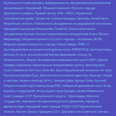
Футбольного Клуба Динамо, Файзрахманисты, Мусульманская религиозная
организация п. Боровский, Община Коренного Русского народа
Щелковского района, Правый сектор, УНА - УНСО, Украинская
повстанческая армия, Тризуб им. Степана Бандеры, Братство, Белый Крест,
Misanthropic division, Религиозное объединение последователей инглиизма,
Народная Социальная Инициатива, TulaSkins, Этнополитическое
объединение Русские, Русское национальное объединение Атака, Мечеть
Мирмамеда, Община Коренного Русского народа г. Астрахани, ВОЛЯ,
Меджлис крымскотатарского народа, Рубеж Севера, ТОЙС, О
противодействии экстремистской деятельности, РЕВТАТПОД, Артподготовка,
Штольц, В честь иконы Божией Матери Державная, Сектор 16,
Независимость, Фирма, Молодежная правозащитная группа МПГ, Курсом
Правды и Единения, Каракольская инициативная группа, Автоград Крю,
Союз Славянских Сил Руси, Алля-Аят, Благотворительный пансионат Ак Умут,
Русская республика Русь, Арестантское уголовное единство, Башкорт, Нация
и свобода, Нация и свобода, W.H.С., Фалунь Дафа, Иртыш Ultras, Русский
Патриотический клуб-Новокузнецк/РПК, Сибирский державный союз, Фонд
борьбы с коррупцией, Фонд защиты прав граждан, Штабы Навального,
Совет граждан СССР Прикубанского округа г. Краснодара, Мужское
государство, Народное объединение русского движения, Народное
движение Адат, Народный совет граждан РСФСР СССР Архангельской
области, Проект Штурм, Граждане СССР, Держава Союз Советских Светлых