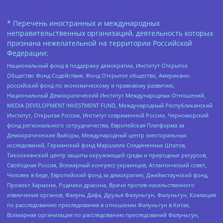
* Перечень иностранных и международных
неправительственных организаций, деятельность которых
признана нежелательной на территории Российской
Федерации:
Национальный фонд в поддержку демократии, Институт Открытое
Общество Фонд Содействия, Фонд Открытое общество, Американо-
российский фонд по экономическому и правовому развитию,
Национальный Демократический Институт Международных Отношений,
MEDIA DEVELOPMENT INVESTMENT FUND, Международный Республиканский
Институт, Открытая Россия, Институт современной России, Черноморский
фонд регионального сотрудничества, Европейская Платформа за
Демократические Выборы, Международный центр электоральных
исследований, Германский фонд Маршалла Соединенных Штатов,
Тихоокеанский центр защиты окружающей среды и природных ресурсов,
Свободная Россия, Всемирный конгресс украинцев, Атлантический совет,
Человек в беде, Европейский фонд за демократию, Джеймстаунский фонд,
Прожект Хармони, Родники дракона, Врачи против насильственного
извлечения органов, Фалунь Дафа, Друзья Фалуньгун, Фалуньгун, Коалиция
по расследованию преследования в отношении Фалуньгун в Китае,
Всемирная организация по расследованию преследований Фалуньгун,