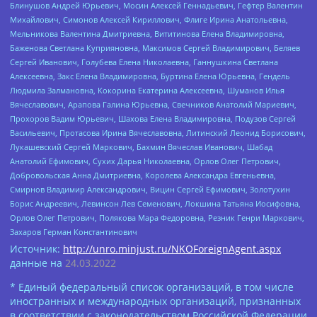
Блинушов Андрей Юрьевич, Мосин Алексей Геннадьевич, Гефтер Валентин
Михайлович, Симонов Алексей Кириллович, Флиге Ирина Анатольевна,
Мельникова Валентина Дмитриевна, Вититинова Елена Владимировна,
Баженова Светлана Куприяновна, Максимов Сергей Владимирович, Беляев
Сергей Иванович, Голубева Елена Николаевна, Ганнушкина Светлана
Алексеевна, Закс Елена Владимировна, Буртина Елена Юрьевна, Гендель
Людмила Залмановна, Кокорина Екатерина Алексеевна, Шуманов Илья
Вячеславович, Арапова Галина Юрьевна, Свечников Анатолий Мариевич,
Прохоров Вадим Юрьевич, Шахова Елена Владимировна, Подузов Сергей
Васильевич, Протасова Ирина Вячеславовна, Литинский Леонид Борисович,
Лукашевский Сергей Маркович, Бахмин Вячеслав Иванович, Шабад
Анатолий Ефимович, Сухих Дарья Николаевна, Орлов Олег Петрович,
Добровольская Анна Дмитриевна, Королева Александра Евгеньевна,
Смирнов Владимир Александрович, Вицин Сергей Ефимович, Золотухин
Борис Андреевич, Левинсон Лев Семенович, Локшина Татьяна Иосифовна,
Орлов Олег Петрович, Полякова Мара Федоровна, Резник Генри Маркович,
Захаров Герман Константинович
Источник:
http://unro.minjust.ru/NKOForeignAgent.aspx
данные на
24.03.2022
* Единый федеральный список организаций, в том числе
иностранных и международных организаций, признанных
в соответствии с законодательством Российской Федерации