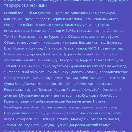
террористическими:
Высший военный Маджлисуль Шура Объединенных сил моджахедов
Кавказа, Конгресс народов Ичкерии и Дагестана, База, Асбат аль-Ансар,
Священная война, Исламская группа, Братья-мусульмане, Партия
исламского освобождения, Лашкар-И-Тайба, Исламская группа, Движение
Талибан, Исламская партия Туркестана, Общество социальных реформ,
Общество возрождения исламского наследия, Дом двух святых, Джунд аш-
Шам, Исламский джихад, Аль-Каида, Имарат Кавказ, АБТО, Правый сектор,
Исламское государство, Джабха аль-Нусра ли-Ахль аш-Шам, Народное
ополчение имени К. Минина и Д. Пожарского, Аджр от Аллаха Субхану уа
Тагьаля SHAM, АУМ Синрике, Муджахеды джамаата Ат-Тавхида Валь-Джихад,
Чистопольский Джамаат, Рохнамо ба суи давлати исломи, Террористическое
сообщество Сеть, Катиба Таухид валь-Джихад, Хайят Тахрир аш-Шам, Ахлю
Сунна Валь Джамаа, National Socialism/White Power, Артподготовка,
Религиозная группа “Джамаат “Красный пахарь”, Колумбайн, Хатлонский
джамаат, Мусульманская религиозная группа п. Кушкуль г. Оренбург,
Крымско-татарский добровольческий батальон имени Номана
Челебиджихана, Азов, Партия исламского возрождения Таджикистана,
Народная самооборона, Дуббайский джамаат, московская ячейка, Батал-
Хаджи Белхороев, Маньяки Культ Убийц, Молодёжь Которая Улыбается,
Легион Свобода России, Айдар, Русский добровольческий корпус
Источник:
http://nac.gov.ru/terroristicheskie-i-ekstremistskie-