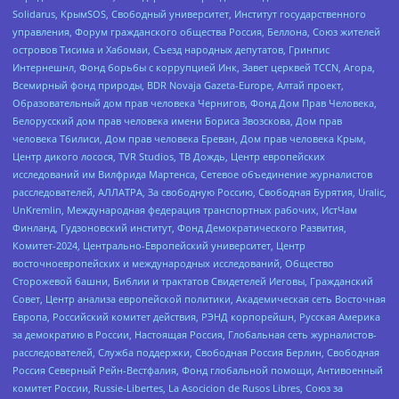
Solidarus, КрымSOS, Свободный университет, Институт государственного
управления, Форум гражданского общества Россия, Беллона, Союз жителей
островов Тисима и Хабомаи, Съезд народных депутатов, Гринпис
Интернешнл, Фонд борьбы с коррупцией Инк, Завет церквей TCCN, Агора,
Всемирный фонд природы, BDR Novaja Gazeta-Europe, Алтай проект,
Образовательный дом прав человека Чернигов, Фонд Дом Прав Человека,
Белорусский дом прав человека имени Бориса Звозскова, Дом прав
человека Тбилиси, Дом прав человека Ереван, Дом прав человека Крым,
Центр дикого лосося, TVR Studios, ТВ Дождь, Центр европейских
исследований им Вилфрида Мартенса, Сетевое объединение журналистов
расследователей, АЛЛАТРА, За свободную Россию, Свободная Бурятия, Uralic,
UnKremlin, Международная федерация транспортных рабочих, ИстЧам
Финланд, Гудзоновский институт, Фонд Демократического Развития,
Комитет-2024, Центрально-Европейский университет, Центр
восточноевропейских и международных исследований, Общество
Сторожевой башни, Библии и трактатов Свидетелей Иеговы, Гражданский
Совет, Центр анализа европейской политики, Академическая сеть Восточная
Европа, Российский комитет действия, РЭНД корпорейшн, Русская Америка
за демократию в России, Настоящая Россия, Глобальная сеть журналистов-
расследователей, Служба поддержки, Свободная Россия Берлин, Свободная
Россия Северный Рейн-Вестфалия, Фонд глобальной помощи, Антивоенный
комитет России, Russie-Libertes, La Asocicion de Rusos Libres, Союз за