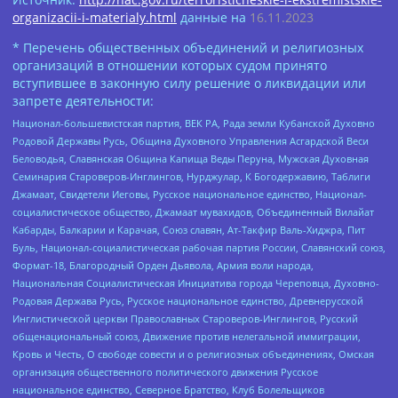
organizacii-i-materialy.html
данные на
16.11.2023
* Перечень общественных объединений и религиозных
организаций в отношении которых судом принято
вступившее в законную силу решение о ликвидации или
запрете деятельности:
Национал-большевистская партия, ВЕК РА, Рада земли Кубанской Духовно
Родовой Державы Русь, Община Духовного Управления Асгардской Веси
Беловодья, Славянская Община Капища Веды Перуна, Мужская Духовная
Семинария Староверов-Инглингов, Нурджулар, К Богодержавию, Таблиги
Джамаат, Свидетели Иеговы, Русское национальное единство, Национал-
социалистическое общество, Джамаат мувахидов, Объединенный Вилайат
Кабарды, Балкарии и Карачая, Союз славян, Ат-Такфир Валь-Хиджра, Пит
Буль, Национал-социалистическая рабочая партия России, Славянский союз,
Формат-18, Благородный Орден Дьявола, Армия воли народа,
Национальная Социалистическая Инициатива города Череповца, Духовно-
Родовая Держава Русь, Русское национальное единство, Древнерусской
Инглистической церкви Православных Староверов-Инглингов, Русский
общенациональный союз, Движение против нелегальной иммиграции,
Кровь и Честь, О свободе совести и о религиозных объединениях, Омская
организация общественного политического движения Русское
национальное единство, Северное Братство, Клуб Болельщиков