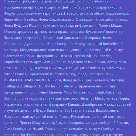
Пражский гражданский центр, Ассоциация школ политических
исследований при Совете Европы, Центр либеральной современности,
Форум русскоязычных европейцев, Немецко-русский обмен, Бард колледж,
Европейский выбор, Фонд Ходорковского, Оксфордский российский фонд,
Фонд Будущее России, Компания свободы информации, Проект Медиа,
Международное партнерство за права человека, Духовное Управление
Евангельских Христиан Украинской Христианской Церкви, Новое
Поколение, Духовное Учебное Заведение Международный Библейский
Колледж, Международное христианское движение, Всемирный Институт
Саентологических Предприятий, Церковь Духовной Технологии,
Европейская сеть организаций по наблюдению за выборами, Республика
Польша, СВОБОДНЫЙ ИДЕЛЬ-УРАЛ, Ассоциация развития журналистики,
IStories fonds, Королевский Институт Международных Отношений,
КРИМСЬКА ПРАВОЗАХИСНА ГРУПА, Фонд имени Генриха Бёлля, Stichting
Bellingcat, Bellingcat Ltd, The Insider, Институт правовой инициативы
Центральной и Восточной Европы, Фонд Открытой Эстонии, Calvert 22
Foundation, Канадский украинский конгресс, Институт Макдональда-Лорье,
Украинская национальная федерация Канады, Декабристы, Международный
научный центр им Вудро Вильсона, Свободная пресса, Возрождение,
Всеукраинский духовный центр , Риддл, Русский антивоенный комитет в
Швеции, Проект Медуза, Фонд Андрея Сахарова, Форум свободной России,
Лига Свободных Наций, Transparеncy International, Форум Свободных
Народов ПостРоссии, Солидарность с гражданским движением в России –