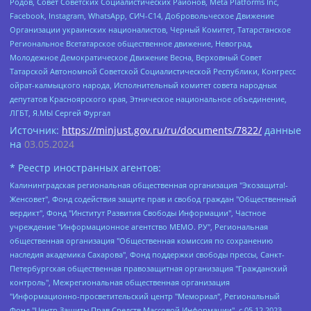
Родов, Совет Советских Социалистических Районов, Meta Platforms Inc,
Facebook, Instagram, WhatsApp, СИЧ-С14, Добровольческое Движение
Организации украинских националистов, Черный Комитет, Татарстанское
Региональное Всетатарское общественное движение, Невоград,
Молодежное Демократическое Движение Весна, Верховный Совет
Татарской Автономной Советской Социалистической Республики, Конгресс
ойрат-калмыцкого народа, Исполнительный комитет совета народных
депутатов Красноярского края, Этническое национальное объединение,
ЛГБТ, Я.МЫ Сергей Фургал
Источник:
https://minjust.gov.ru/ru/documents/7822/
данные
на
03.05.2024
* Реестр иностранных агентов:
Калининградская региональная общественная организация "Экозащита!-Женсовет", Фонд содействия защите прав и свобод граждан "Общественный вердикт", Фонд "Институт Развития Свободы Информации", Частное учреждение "Информационное агентство МЕМО. РУ", Региональная общественная организация "Общественная комиссия по сохранению наследия академика Сахарова", Фонд поддержки свободы прессы, Санкт-Петербургская общественная правозащитная организация "Гражданский контроль", Межрегиональная общественная организация "Информационно-просветительский центр "Мемориал", Региональный Фонд "Центр Защиты Прав Средств Массовой Информации", с 05.12.2023 Фонд "Центр Защиты Прав Средств массовой информации", Региональная общественная благотворительная организация помощи беженцам и мигрантам "Гражданское содействие", Негосударственное образовательное учреждение дополнительного профессионального образования (повышение квалификации) специалистов "АКАДЕМИЯ ПО ПРАВАМ ЧЕЛОВЕКА", Свердловская региональная общественная организация "Сутяжник", Автономная некоммерческая организация "Центр независимых социологических исследований", Союз общественных объединений "Российский исследовательский центр по правам человека", Региональное общественное учреждение научно-информационный центр "МЕМОРИАЛ", Некоммерческая организация "Фонд защиты гласности", Автономная некоммерческая организация "Институт прав человека", Городская общественная организация "Екатеринбургское общество "МЕМОРИАЛ", Городская общественная организация "Рязанское историко-просветительское и правозащитное общество "Мемориал" (Рязанский Мемориал), Челябинский региональный орган общественной самодеятельности – женское общественное объединение "Женщины Евразии", Челябинский региональный орган общественной самодеятельности "Уральская правозащитная группа", Фонд содействия защите здоровья и социальной справедливости имени Андрея Рылькова, Автономная Некоммерческая Организация "Аналитический Центр Юрия Левады", Автономная некоммерческая организация социальной поддержки населения "Проект Апрель", Региональная общественная организация помощи женщинам и детям, находящимся в кризисной ситуации "Информационно-методический центр "Анна", Фонд содействия развитию массовых коммуникаций и правовому просвещению "Так-так-Так", Фонд содействия устойчивому развитию "Серебряная тайга", Свердловский региональный общественный фонд социальных проектов "Новое время", "Idel.Реалии", Кавказ.Реалии, Крым.Реалии, Телеканал Настоящее Время, Татаро-башкирская служба Радио Свобода (Azatliq Radiosi), Радио Свободная Европа/Радио Свобода (PCE/PC), "Сибирь.Реалии", "Фактограф", Благотворительный фонд помощи осужденным и их семьям, Автономная некоммерческая организация "Институт глобализации и социальных движений", Фонд "В защиту прав заключенных", Частное учреждение "Центр поддержки и содействия развитию средств массовой информации", Пензенский региональный общественный благотворительный фонд "Гражданский союз", "Север.Реалии", Некоммерческая организация Фонд "Правовая инициатива", Общество с ограниченной ответственностью "Радио Свободная Европа/Радио Свобода", Чешское информационное агентство "MEDIUM-ORIENT", Красноярская региональная общественная организация "Мы против СПИДа", Камалягин Денис Николаевич, Маркелов Сергей Евгеньевич, Пономарев Лев Александрович, Савицкая Людмила Алексеевна, Автономная некоммерческая организация "Центр по работе с проблемой насилия "НАСИЛИЮ.НЕТ", Межрегиональный профессиональный союз работников здравоохранения "Альянс врачей", Юридическое лицо, зарегистрированное в Латвийской Республике, SIA "Medusa Project" (регистрационный номер 40103797863, дата регистрации 10.06.2014), Некоммерческая организация "Фонд по борьбе с коррупцией", Автономная некоммерческая организация "Институт права и публичной политики", Баданин Роман Сергеевич, Гликин Максим Александрович, Железнова Мария Михайловна, Лукьянова Юлия Сергеевна, Маетная Елизавета Витальевна, Маняхин Петр Борисович, Чуракова Ольга Владимировна, Ярош Юлия Петровна, Юридическое лицо "The Insider SIA", зарегистрированное в Риге, Латвийская Республика (дата регистрации 26.06.2015), являющееся администратором доменного имени интернет-издания "The Insider SIA", https://theins.ru, Постернак Алексей Евгеньевич, Рубин Михаил Аркадьевич, Анин Роман Александрович, Юридическое лицо Istories fonds, зарегистрированное в Латвийской Республике (регистрационный номер 50008295751, дата регистрации 24.02.2020), Великовский Дмитрий Александрович, Долинина Ирина Николаевна, Мароховская Алеся Алексеевна, Шлейнов Роман Юрьевич, Шмагун Олеся Валентиновна, Общество с ограниченной ответственностью "Альтаир 2021", Общество с ограниченной ответственностью "Вега 2021", Общество с ограниченной ответственностью "Главный редактор 2021", Общество с ограниченной ответственностью "Ромашки монолит", Важенков Артем Валерьевич, Ивановская областная общественная организация "Центр гендерных исследований", Гурман Юрий Альбертович, Медиапроект "ОВД-Инфо", Егоров Владимир Владимирович, Жилинский Владимир Александрович, Общество с ограниченной ответственностью "ЗП", Иванова София Юрьевна, Карезина Инна Павловна, Кильтау Екатерина Викторовна, Петров Алексей Викторович, Пискунов Сергей Евгеньевич, Смирнов Сергей Сергеевич, Тихонов Михаил Сергеевич, Общество с ограниченной ответственностью "ЖУРНАЛИСТ-ИНОСТРАННЫЙ АГЕНТ", Арапова Галина Юрьевна, Вольтская Татьяна Анатольевна, Американская компания "Mason G.E.S. Anonymous Foundation" (США), являющаяся владельцем интернет-издания https://mnews.world/, Компания "Stichting Bellingcat", зарегистрированная в Нидерландах (дата регистрации 11.07.2018), Захаров Андрей Вячеславович, Клепиковская Екатерина Дмитриевна, Общество с ограниченной ответственностью "МЕМО", Перл Роман Александрович, Симонов Евгений Алексеевич, Соловьева Елена Анатольевна, Сотников Даниил Владимирович, Сурначева Елизавета Дмитриевна, Автономная некоммерческая организация по защите прав человека и информированию населения "Якутия – Наше Мнение", Общество с ограниченной ответственностью "Москоу диджитал медиа", с 26.01.2023 Общество с ограниченной ответственностью "Чайка Белые сады", Ветошкина Валерия Валерьевна, Заговора Максим Александрович, Межрегиональное общественное движение "Российская ЛГБТ - сеть", Оленичев Максим Владимирович, Павлов Иван Юрьевич, Скворцова Елена Сергеевна, Общество с ограниченной ответственностью "Как бы инагент", Кочетков Игорь Викторович, Общество с ограниченной ответственностью "Честные выборы", Еланчик Олег Александрович, Общество с ограниченной ответственностью "Нобелевский призыв", Гималова Регина Эмилевна, Григорьев Андрей Валерьевич, Григорьева Алина Александровна, Ассоциация по содействию защите прав призывников, альтернативнослужащих и военнослужащих "Правозащитная группа "Гражданин.Армия.Право", Хисамова Регина Фаритовна, Автономная некоммерческая организация по реализации социально-правовых программ "Лилит", Дальневосточное общественное движение "Маяк", Санкт-Петербургская ЛГБТ-инициативная группа "Выход", Инициативная группа ЛГБТ+ "Реверс", Алексеев Андрей Викторович, Бекбулатова Таисия Львовна, Беляев Иван Михайлович, Владыкина Елена Сергеевна, Гельман Марат Александрович, Никульшина Вероника Юрьевна, Толоконникова Надежда Андреевна, Шендерович Виктор Анатольевич, Общество с ограниченной ответственностью "Данное сообщение", Общество с ограниченной ответственностью Издательский дом "Новая глава", Айнбиндер Александра Александровна, Московский комьюнити-центр для ЛГБТ+инициатив, Благотворительный фонд развития филантропии, Deutsche Welle (Германия, Kurt-Schumacher-Strasse 3, 53113 Bonn), Борзунова Мария Михайловна, Воробьев Виктор Викторович, Голубева Анна Львовна, Константинова Алла Михайловна, Малкова Ирина Владимировна, Мурадов Мурад Абдулгалимович, Осетинская Елизавета Николаевна, Понасенков Евгений Николаевич, Ганапольский Матвей Юрьевич, Киселев Евгений Алексеевич, Борухович Ирина Григорьевна, Дремин Иван Тимофеевич, Дубровский Дмитрий Викторович, Красноярская региональная общественная организация поддержки и развития альтернативных образовательных технологий и межкультурных коммуникаций "ИНТЕРРА", Маяковская Екатерина Алексеевна, Фейгин Марк Захарович, Филимонов Андрей Викторович, Дзугкоева Регина Николаевна, Доброхотов Роман Александрович, Дудь Юрий Александрович, Елкин Сергей Владимирович, Кругликов Кирилл Игоревич, Сабунаева Мария Леонидовна, Семенов Алексей Владимирович, Шаинян Карен Багратович, Шульман Екатерина Михайловна, Асафьев Артур Валерьевич, Вахштайн Виктор Семенович, Венедиктов Алексей Алексеевич, Лушникова Екатерина Евгеньевна, Волков Леонид Михайлович, Невзоров Александр Глебович, Пархоменко Сергей Борисович, Сироткин Ярослав Николаевич, Кара-Мурза Владимир Владимирович, Баранова Наталья Владимировна, Гозман Леонид Яковлевич, Кагарлицкий Борис Юльевич, Климарев Михаил Валерьевич, Милов Владимир Станиславович, Автономная некоммерческая организация Краснодарский центр современного искусства "Типография", Моргенштерн Алишер Тагирович, Соболь Любовь Эдуардовна, Общество с ограниченной ответственностью "ЛИЗА НОРМ", Каспаров Гарри Кимович, Ходорковский Михаил Борисович, Общество с ограниченной ответственностью "Апрельские тезисы", Данилович Ирина Брониславовна, Кашин Олег Владимирович, Петров Николай Владимирович, Пивоваров Алексей Владимирович, Соколов Михаил Владимирович, Цветкова Юлия Владимировна, Чичваркин Евгений Александрович, Комитет против пыток/Команда против пыток, Общество с ограниченной ответственностью "Первый научный", Общество с ограниченной ответственностью "Вертолет и ко", Белоцерковская Вероника Борисовна, Кац Максим Евгеньевич, Лазарева Татьяна Юрьевна, Шаведдинов Руслан Табризович, Яшин Илья Валерьевич, Общество с ограниченной ответственностью "Иноагент ААВ", Алешковский Дмитрий Петрович, Альбац Евгения Марковна, Быков Дмитрий Львович, Галямина Юлия Евгеньевна, Лойко Сергей Леонидович, Мартынов Кирилл Константинович, Медведев Сергей Александрович, Крашенинников Федор Геннадиевич, Гордеева Катерина Вл