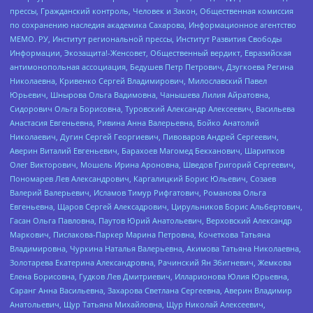
прессы, Гражданский контроль, Человек и Закон, Общественная комиссия
по сохранению наследия академика Сахарова, Информационное агентство
МЕМО. РУ, Институт региональной прессы, Институт Развития Свободы
Информации, Экозащита!-Женсовет, Общественный вердикт, Евразийская
антимонопольная ассоциация, Бедушев Петр Петрович, Дзугкоева Регина
Николаевна, Кривенко Сергей Владимирович, Милославский Павел
Юрьевич, Шнырова Ольга Вадимовна, Чанышева Лилия Айратовна,
Сидорович Ольга Борисовна, Туровский Александр Алексеевич, Васильева
Анастасия Евгеньевна, Ривина Анна Валерьевна, Бойко Анатолий
Николаевич, Дугин Сергей Георгиевич, Пивоваров Андрей Сергеевич,
Аверин Виталий Евгеньевич, Барахоев Магомед Бекханович, Шарипков
Олег Викторович, Мошель Ирина Ароновна, Шведов Григорий Сергеевич,
Пономарев Лев Александрович, Каргалицкий Борис Юльевич, Созаев
Валерий Валерьевич, Исламов Тимур Рифгатович, Романова Ольга
Евгеньевна, Щаров Сергей Алексадрович, Цирульников Борис Альбертович,
Гасан Ольга Павловна, Паутов Юрий Анатольевич, Верховский Александр
Маркович, Пислакова-Паркер Марина Петровна, Кочеткова Татьяна
Владимировна, Чуркина Наталья Валерьевна, Акимова Татьяна Николаевна,
Золотарева Екатерина Александровна, Рачинский Ян Збигневич, Жемкова
Елена Борисовна, Гудков Лев Дмитриевич, Илларионова Юлия Юрьевна,
Саранг Анна Васильевна, Захарова Светлана Сергеевна, Аверин Владимир
Анатольевич, Щур Татьяна Михайловна, Щур Николай Алексеевич,