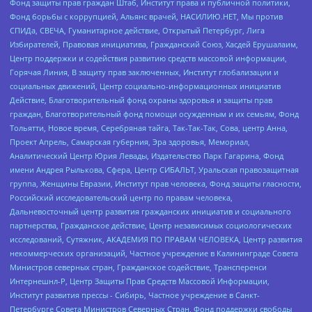
Фонд защиты прав граждан Штаб, Институт права и публичной политики,
Фонд борьбы с коррупцией, Альянс врачей, НАСИЛИЮ.НЕТ, Мы против
СПИДа, СВЕЧА, Гуманитарное действие, Открытый Петербург, Лига
Избирателей, Правовая инициатива, Гражданский Союз, Хасдей Ерушалаим,
Центр поддержки и содействия развитию средств массовой информации,
Горячая Линия, В защиту прав заключенных, Институт глобализации и
социальных движений, Центр социально-информационных инициатив
Действие, Благотворительный фонд охраны здоровья и защиты прав
граждан, Благотворительный фонд помощи осужденным и их семьям, Фонд
Тольятти, Новое время, Серебряная тайга, Так-Так-Так, Сова, центр Анна,
Проект Апрель, Самарская губерния, Эра здоровья, Мемориал,
Аналитический Центр Юрия Левады, Издательство Парк Гагарина, Фонд
имени Андрея Рылькова, Сфера, Центр СИБАЛЬТ, Уральская правозащитная
группа, Женщины Евразии, Институт прав человека, Фонд защиты гласности,
Российский исследовательский центр по правам человека,
Дальневосточный центр развития гражданских инициатив и социального
партнерства, Гражданское действие, Центр независимых социологических
исследований, Сутяжник, АКАДЕМИЯ ПО ПРАВАМ ЧЕЛОВЕКА, Центр развития
некоммерческих организаций, Частное учреждение в Калининграде Совета
Министров северных стран, Гражданское содействие, Трансперенси
Интернешнл-Р, Центр Защиты Прав Средств Массовой Информации,
Институт развития прессы - Сибирь, Частное учреждение в Санкт-
Петербурге Совета Министров Северных Стран, Фонд поддержки свободы