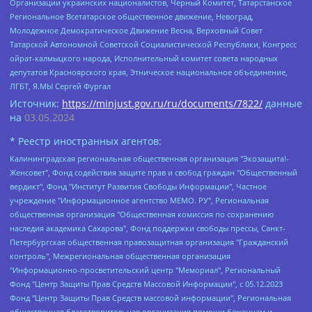
Организации украинских националистов, Черный Комитет, Татарстанское
Региональное Всетатарское общественное движение, Невоград,
Молодежное Демократическое Движение Весна, Верховный Совет
Татарской Автономной Советской Социалистической Республики, Конгресс
ойрат-калмыцкого народа, Исполнительный комитет совета народных
депутатов Красноярского края, Этническое национальное объединение,
ЛГБТ, Я.МЫ Сергей Фургал
Источник:
https://minjust.gov.ru/ru/documents/7822/
данные
на
03.05.2024
* Реестр иностранных агентов:
Калининградская региональная общественная организация "Экозащита!-Женсовет", Фонд содействия защите прав и свобод граждан "Общественный вердикт", Фонд "Институт Развития Свободы Информации", Частное учреждение "Информационное агентство МЕМО. РУ", Региональная общественная организация "Общественная комиссия по сохранению наследия академика Сахарова", Фонд поддержки свободы прессы, Санкт-Петербургская общественная правозащитная организация "Гражданский контроль", Межрегиональная общественная организация "Информационно-просветительский центр "Мемориал", Региональный Фонд "Центр Защиты Прав Средств Массовой Информации", с 05.12.2023 Фонд "Центр Защиты Прав Средств массовой информации", Региональная общественная благотворительная организация помощи беженцам и мигрантам "Гражданское содействие", Негосударственное образовательное учреждение дополнительного профессионального образования (повышение квалификации) специалистов "АКАДЕМИЯ ПО ПРАВАМ ЧЕЛОВЕКА", Свердловская региональная общественная организация "Сутяжник", Автономная некоммерческая организация "Центр независимых социологических исследований", Союз общественных объединений "Российский исследовательский центр по правам человека", Региональное общественное учреждение научно-информационный центр "МЕМОРИАЛ", Некоммерческая организация "Фонд защиты гласности", Автономная некоммерческая организация "Институт прав человека", Городская общественная организация "Екатеринбургское общество "МЕМОРИАЛ", Городская общественная организация "Рязанское историко-просветительское и правозащитное общество "Мемориал" (Рязанский Мемориал), Челябинский региональный орган общественной самодеятельности – женское общественное объединение "Женщины Евразии", Челябинский региональный орган общественной самодеятельности "Уральская правозащитная группа", Фонд содействия защите здоровья и социальной справедливости имени Андрея Рылькова, Автономная Некоммерческая Организация "Аналитический Центр Юрия Левады", Автономная некоммерческая организация социальной поддержки населения "Проект Апрель", Региональная общественная организация помощи женщинам и детям, находящимся в кризисной ситуации "Информационно-методический центр "Анна", Фонд содействия развитию массовых коммуникаций и правовому просвещению "Так-так-Так", Фонд содействия устойчивому развитию "Серебряная тайга", Свердловский региональный общественный фонд социальных проектов "Новое время", "Idel.Реалии", Кавказ.Реалии, Крым.Реалии, Телеканал Настоящее Время, Татаро-башкирская служба Радио Свобода (Azatliq Radiosi), Радио Свободная Европа/Радио Свобода (PCE/PC), "Сибирь.Реалии", "Фактограф", Благотворительный фонд помощи осужденным и их семьям, Автономная некоммерческая организация "Институт глобализации и социальных движений", Фонд "В защиту прав заключенных", Частное учреждение "Центр поддержки и содействия развитию средств массовой информации", Пензенский региональный общественный благотворительный фонд "Гражданский союз", "Север.Реалии", Некоммерческая организация Фонд "Правовая инициатива", Общество с ограниченной ответственностью "Радио Свободная Европа/Радио Свобода", Чешское информационное агентство "MEDIUM-ORIENT", Красноярская региональная общественная организация "Мы против СПИДа", Камалягин Денис Николаевич, Маркелов Сергей Евгеньевич, Пономарев Лев Александрович, Савицкая Людмила Алексеевна, Автономная некоммерческая организация "Центр по работе с проблемой насилия "НАСИЛИЮ.НЕТ", Межрегиональный профессиональный союз работников здравоохранения "Альянс врачей", Юридическое лицо, зарегистрированное в Латвийской Республике, SIA "Medusa Project" (регистрационный номер 40103797863, дата регистрации 10.06.2014), Некоммерческая организация "Фонд по борьбе с коррупцией", Автономная некоммерческая организация "Институт права и публичной политики", Баданин Роман Сергеевич, Гликин Максим Александрович, Железнова Мария Михайловна, Лукьянова Юлия Сергеевна, Маетная Елизавета Витальевна, Маняхин Петр Борисович, Чуракова Ольга Владимировна, Ярош Юлия Петровна, Юридическое лицо "The Insider SIA", зарегистрированное в Риге, Латвийская Республика (дата регистрации 26.06.2015), являющееся администратором доменного имени интернет-издания "The Insider SIA", https://theins.ru, Постернак Алексей Евгеньевич, Рубин Михаил Аркадьевич, Анин Роман Александрович, Юридическое лицо Istories fonds, зарегистрированное в Латвийской Республике (регистрационный номер 50008295751, дата регистрации 24.02.2020), Великовский Дмитрий Александрович, Долинина Ирина Николаевна, Мароховская Алеся Алексеевна, Шлейнов Роман Юрьевич, Шмагун Олеся Валентиновна, Общество с ограниченной ответственностью "Альтаир 2021", Общество с ограниченной ответственностью "Вега 2021", Общество с ограниченной ответственностью "Главный редактор 2021", Общество с ограниченной ответственностью "Ромашки монолит", Важенков Артем Валерьевич, Ивановская областная общественная организация "Центр гендерных исследований", Гурман Юрий Альбертович, Медиапроект "ОВД-Инфо", Егоров Владимир Владимирович, Жилинский Владимир Александрович, Общество с ограниченной ответственностью "ЗП", Иванова София Юрьевна, Карезина Инна Павловна, Кильтау Екатерина Викторовна, Петров Алексей Викторович, Пискунов Сергей Евгеньевич, Смирнов Сергей Сергеевич, Тихонов Михаил Сергеевич, Общество с ограниченной ответственностью "ЖУРНАЛИСТ-ИНОСТРАННЫЙ АГЕНТ", Арапова Галина Юрьевна, Вольтская Татьяна Анатольевна, Американская компания "Mason G.E.S. Anonymous Foundation" (США), являющаяся владельцем интернет-издания https://mnews.world/, Компания "Stichting Bellingcat", зарегистрированная в Нидерландах (дата регистрации 11.07.2018), Захаров Андрей Вячеславович, Клепиковская Екатерина Дмитриевна, Общество с ограниченной ответственностью "МЕМО", Перл Роман Александрович, Симонов Евгений Алексеевич, Соловьева Елена Анатольевна, Сотников Даниил Владимирович, Сурначева Елизавета Дмитриевна, Автономная некоммерческая организация по защите прав человека и информированию населения "Якутия – Наше Мнение", Общество с ограниченной ответственностью "Москоу диджитал медиа", с 26.01.2023 Общество с ограниченной ответственностью "Чайка Белые сады", Ветошкина Валерия Валерьевна, Заговора Максим Александрович, Межрегиональное общественное движение "Российская ЛГБТ - сеть", Оленичев Максим Владимирович, Павлов Иван Юрьевич, Скворцова Елена Сергеевна, Общество с ограниченной ответственностью "Как бы инагент", Кочетков Игорь Викторович, Общество с ограниченной ответственностью "Честные выборы", Еланчик Олег Александрович, Общество с ограниченной ответственностью "Нобелевский призыв", Гималова Регина Эмилевна, Григорьев Андрей Валерьевич, Григорьева Алина Александровна, Ассоциация по содействию защите прав призывников, альтернативнослужащих и военнослужащих "Правозащитная группа "Гражданин.Армия.Право", Хисамова Регина Фаритовна, Автономная некоммерческая организация по реализации социально-правовых программ "Лилит", Дальневосточное общественное движение "Маяк", Санкт-Петербургская ЛГБТ-инициативная группа "Выход", Инициативная группа ЛГБТ+ "Реверс", Алексеев Андрей Викторович, Бекбулатова Таисия Львовна, Беляев Иван Михайлович, Владыкина Елена Сергеевна, Гельман Марат Александрович, Никульшина Вероника Юрьевна, Толоконникова Надежда Андреевна, Шендерович Виктор Анатольевич, Общество с ограниченной ответственностью "Данное сообщение", Общество с ограниченной ответственностью Издательский дом "Новая глава", Айнбиндер Александра Александровна, Московский комьюнити-центр для ЛГБТ+инициатив, Благотворительный фонд развития филантропии, Deutsche Welle (Германия, Kurt-Schumacher-Strasse 3, 53113 Bonn), Борзунова Мария Михайловна, Воробьев Виктор Викторович, Голубева Анна Львовна, Константинова Алла Михайловна, Малкова Ирина Владимировна, Мурадов Мурад Абдулгалимович, Осетинская Елизавета Николаевна, Понасенков Евгений Николаевич, Ганапольский Матвей Юрьевич, Киселев Евгений Алексеевич, Борухович Ирина Григорьевна, Дремин Иван Тимофеевич, Дубровский Дмитрий Викторович, Красноярская региональная общественная организация поддержки и развития альтернативных образовательных технологий и межкультурных коммуникаций "ИНТЕРРА", Маяковская Екатерина Алексеевна, Фейгин Марк Захарович, Филимонов Андрей Викторович, Дзугкоева Регина Николаевна, Доброхотов Роман Александрович, Дудь Юрий Александрович, Елкин Сергей Владимирович, Кругликов Кирилл Игоревич, Сабунаева Мария Леонидовна, Семенов Алексей Владимирович, Шаинян Карен Багратович, Шульман Екатерина Михайловна, Асафьев Артур Валерьевич, Вахштайн Виктор Семенович, Венедиктов Алексей Алексеевич, Лушникова Екатерина Евгеньевна, Волков Леонид Михайлович, Невзоров Александр Глебович, Пархоменко Сергей Борисович, Сироткин Ярослав Николаевич, Кара-Мурза Владимир Владимирович, Баранова Наталья Владимировна, Гозман Леонид Яковлевич, Кагарлицкий Борис Юльевич, Климарев Михаил Валерьевич, Милов Владимир Станиславович, Автономная некоммерческая организация Краснодарский центр современного искусства "Типография", Моргенштерн Алишер Тагирович, Соболь Любовь Эдуардовна, Общество с ограниченной ответственностью "ЛИЗА НОРМ", Каспаров Гарри Кимович, Ходорковский Михаил Борисович, Общество с ограниченной ответственностью "Апрельские тезисы", Данилович Ирина Брониславовна, Кашин Олег Владимирович, Петров Николай Владимирович, Пивоваров Алексей Владимирович, Соколов Михаил Владимирович, Цветкова Юлия Владимировна, Чичваркин Евгений Александрович, Комитет против пыток/Команда против пыток, Общество с ограниченной ответственностью "Первый научный", Общество с ограниченной ответственностью "Вертолет и ко", Белоцерковская Вероника Борисовна, Кац Максим Евгеньевич, Лазарева Татьяна Юрьевна, Шаведдинов Руслан Табризович, Яшин Илья Валерьевич, Общество с ограниченной ответственностью "Иноагент ААВ", Алешковский Дмитрий Петрович, Альбац Евгения Марковна, Быков Дмитрий Львович, Галямина Юлия Евгеньевна, Лойко Сергей Леонидович, Мартынов Кирилл Константинович, Медведев Сергей Александрович, Крашенинников Федор Геннадиевич, Гордеева Катерина Вл