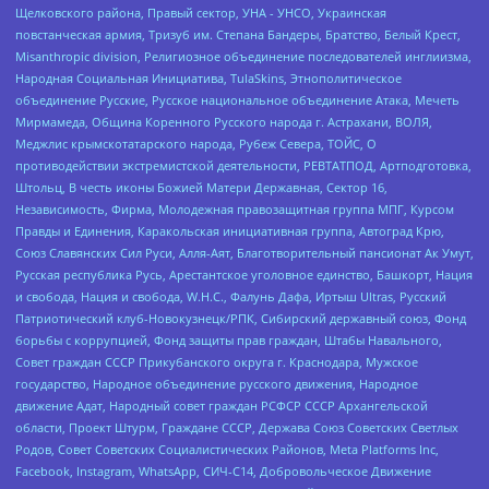
Щелковского района, Правый сектор, УНА - УНСО, Украинская
повстанческая армия, Тризуб им. Степана Бандеры, Братство, Белый Крест,
Misanthropic division, Религиозное объединение последователей инглиизма,
Народная Социальная Инициатива, TulaSkins, Этнополитическое
объединение Русские, Русское национальное объединение Атака, Мечеть
Мирмамеда, Община Коренного Русского народа г. Астрахани, ВОЛЯ,
Меджлис крымскотатарского народа, Рубеж Севера, ТОЙС, О
противодействии экстремистской деятельности, РЕВТАТПОД, Артподготовка,
Штольц, В честь иконы Божией Матери Державная, Сектор 16,
Независимость, Фирма, Молодежная правозащитная группа МПГ, Курсом
Правды и Единения, Каракольская инициативная группа, Автоград Крю,
Союз Славянских Сил Руси, Алля-Аят, Благотворительный пансионат Ак Умут,
Русская республика Русь, Арестантское уголовное единство, Башкорт, Нация
и свобода, Нация и свобода, W.H.С., Фалунь Дафа, Иртыш Ultras, Русский
Патриотический клуб-Новокузнецк/РПК, Сибирский державный союз, Фонд
борьбы с коррупцией, Фонд защиты прав граждан, Штабы Навального,
Совет граждан СССР Прикубанского округа г. Краснодара, Мужское
государство, Народное объединение русского движения, Народное
движение Адат, Народный совет граждан РСФСР СССР Архангельской
области, Проект Штурм, Граждане СССР, Держава Союз Советских Светлых
Родов, Совет Советских Социалистических Районов, Meta Platforms Inc,
Facebook, Instagram, WhatsApp, СИЧ-С14, Добровольческое Движение