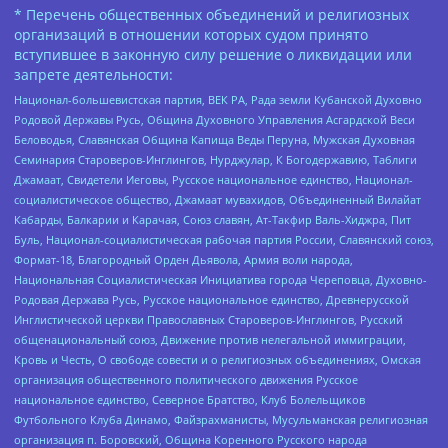
* Перечень общественных объединений и религиозных
организаций в отношении которых судом принято
вступившее в законную силу решение о ликвидации или
запрете деятельности:
Национал-большевистская партия, ВЕК РА, Рада земли Кубанской Духовно
Родовой Державы Русь, Община Духовного Управления Асгардской Веси
Беловодья, Славянская Община Капища Веды Перуна, Мужская Духовная
Семинария Староверов-Инглингов, Нурджулар, К Богодержавию, Таблиги
Джамаат, Свидетели Иеговы, Русское национальное единство, Национал-
социалистическое общество, Джамаат мувахидов, Объединенный Вилайат
Кабарды, Балкарии и Карачая, Союз славян, Ат-Такфир Валь-Хиджра, Пит
Буль, Национал-социалистическая рабочая партия России, Славянский союз,
Формат-18, Благородный Орден Дьявола, Армия воли народа,
Национальная Социалистическая Инициатива города Череповца, Духовно-
Родовая Держава Русь, Русское национальное единство, Древнерусской
Инглистической церкви Православных Староверов-Инглингов, Русский
общенациональный союз, Движение против нелегальной иммиграции,
Кровь и Честь, О свободе совести и о религиозных объединениях, Омская
организация общественного политического движения Русское
национальное единство, Северное Братство, Клуб Болельщиков
Футбольного Клуба Динамо, Файзрахманисты, Мусульманская религиозная
организация п. Боровский, Община Коренного Русского народа