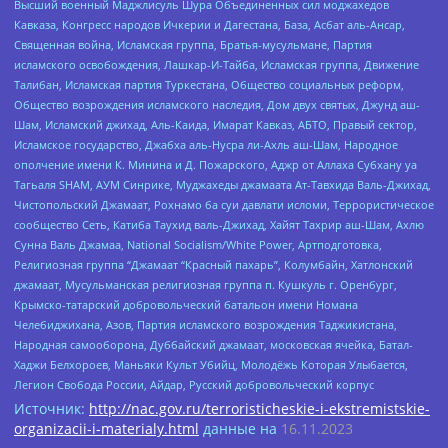
Высший военный Маджлисуль Шура Объединенных сил моджахедов
Кавказа, Конгресс народов Ичкерии и Дагестана, База, Асбат аль-Ансар,
Священная война, Исламская группа, Братья-мусульмане, Партия
исламского освобождения, Лашкар-И-Тайба, Исламская группа, Движение
Талибан, Исламская партия Туркестана, Общество социальных реформ,
Общество возрождения исламского наследия, Дом двух святых, Джунд аш-
Шам, Исламский джихад, Аль-Каида, Имарат Кавказ, АБТО, Правый сектор,
Исламское государство, Джабха аль-Нусра ли-Ахль аш-Шам, Народное
ополчение имени К. Минина и Д. Пожарского, Аджр от Аллаха Субхану уа
Тагьаля SHAM, АУМ Синрике, Муджахеды джамаата Ат-Тавхида Валь-Джихад,
Чистопольский Джамаат, Рохнамо ба суи давлати исломи, Террористическое
сообщество Сеть, Катиба Таухид валь-Джихад, Хайят Тахрир аш-Шам, Ахлю
Сунна Валь Джамаа, National Socialism/White Power, Артподготовка,
Религиозная группа “Джамаат “Красный пахарь”, Колумбайн, Хатлонский
джамаат, Мусульманская религиозная группа п. Кушкуль г. Оренбург,
Крымско-татарский добровольческий батальон имени Номана
Челебиджихана, Азов, Партия исламского возрождения Таджикистана,
Народная самооборона, Дуббайский джамаат, московская ячейка, Батал-
Хаджи Белхороев, Маньяки Культ Убийц, Молодёжь Которая Улыбается,
Легион Свобода России, Айдар, Русский добровольческий корпус
Источник:
http://nac.gov.ru/terroristicheskie-i-ekstremistskie-
organizacii-i-materialy.html
данные на
16.11.2023