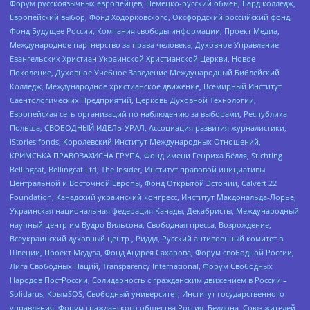
Форум русскоязычных европейцев, Немецко-русский обмен, Бард колледж,
Европейский выбор, Фонд Ходорковского, Оксфордский российский фонд,
Фонд Будущее России, Компания свободы информации, Проект Медиа,
Международное партнерство за права человека, Духовное Управление
Евангельских Христиан Украинской Христианской Церкви, Новое
Поколение, Духовное Учебное Заведение Международный Библейский
Колледж, Международное христианское движение, Всемирный Институт
Саентологических Предприятий, Церковь Духовной Технологии,
Европейская сеть организаций по наблюдению за выборами, Республика
Польша, СВОБОДНЫЙ ИДЕЛЬ-УРАЛ, Ассоциация развития журналистики,
IStories fonds, Королевский Институт Международных Отношений,
КРИМСЬКА ПРАВОЗАХИСНА ГРУПА, Фонд имени Генриха Бёлля, Stichting
Bellingcat, Bellingcat Ltd, The Insider, Институт правовой инициативы
Центральной и Восточной Европы, Фонд Открытой Эстонии, Calvert 22
Foundation, Канадский украинский конгресс, Институт Макдональда-Лорье,
Украинская национальная федерация Канады, Декабристы, Международный
научный центр им Вудро Вильсона, Свободная пресса, Возрождение,
Всеукраинский духовный центр , Риддл, Русский антивоенный комитет в
Швеции, Проект Медуза, Фонд Андрея Сахарова, Форум свободной России,
Лига Свободных Наций, Transparеncy International, Форум Свободных
Народов ПостРоссии, Солидарность с гражданским движением в России –
Solidarus, КрымSOS, Свободный университет, Институт государственного
управления, Форум гражданского общества Россия, Беллона, Союз жителей