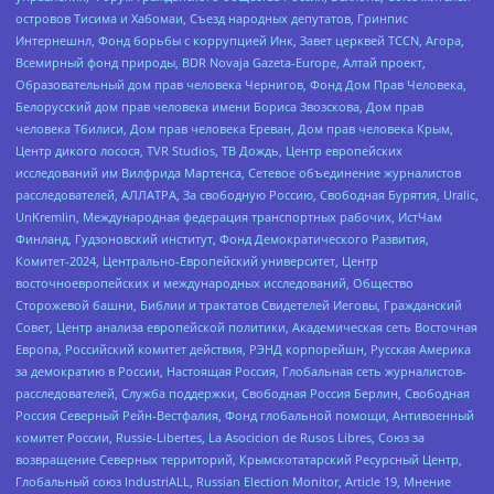
островов Тисима и Хабомаи, Съезд народных депутатов, Гринпис
Интернешнл, Фонд борьбы с коррупцией Инк, Завет церквей TCCN, Агора,
Всемирный фонд природы, BDR Novaja Gazeta-Europe, Алтай проект,
Образовательный дом прав человека Чернигов, Фонд Дом Прав Человека,
Белорусский дом прав человека имени Бориса Звозскова, Дом прав
человека Тбилиси, Дом прав человека Ереван, Дом прав человека Крым,
Центр дикого лосося, TVR Studios, ТВ Дождь, Центр европейских
исследований им Вилфрида Мартенса, Сетевое объединение журналистов
расследователей, АЛЛАТРА, За свободную Россию, Свободная Бурятия, Uralic,
UnKremlin, Международная федерация транспортных рабочих, ИстЧам
Финланд, Гудзоновский институт, Фонд Демократического Развития,
Комитет-2024, Центрально-Европейский университет, Центр
восточноевропейских и международных исследований, Общество
Сторожевой башни, Библии и трактатов Свидетелей Иеговы, Гражданский
Совет, Центр анализа европейской политики, Академическая сеть Восточная
Европа, Российский комитет действия, РЭНД корпорейшн, Русская Америка
за демократию в России, Настоящая Россия, Глобальная сеть журналистов-
расследователей, Служба поддержки, Свободная Россия Берлин, Свободная
Россия Северный Рейн-Вестфалия, Фонд глобальной помощи, Антивоенный
комитет России, Russie-Libertes, La Asocicion de Rusos Libres, Союз за
возвращение Северных территорий, Крымскотатарский Ресурсный Центр,
Глобальный союз IndustriALL, Russian Election Monitor, Article 19, Мнение