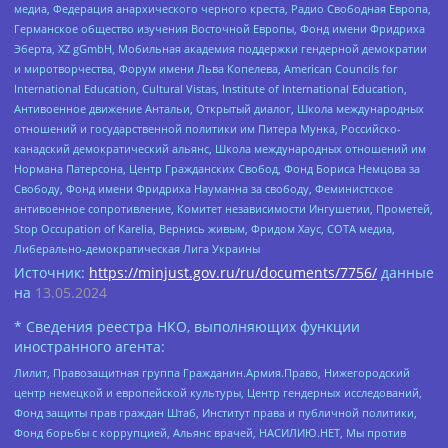
медиа, Федерация анархического черного креста, Радио Свободная Европа,
Германское общество изучения Восточной Европы, Фонд имени Фридриха
Эберта, XZ gGmbH, Мобильная академия поддержки гендерной демократии
и миротворчества, Форум имени Льва Копелева, American Councils for
International Education, Cultural Vistas, Institute of International Education,
Антивоенное движение Антальи, Открытый диалог, Школа международных
отношений и государственной политики им Питера Мунка, Российско-
канадский демократический альянс, Школа международных отношений им
Нормана Патерсона, Центр Гражданских Свобод, Фонд Бориса Немцова за
Свободу, Фонд имени Фридриха Науманна за свободу, Феминистское
антивоенное сопротивление, Комитет независимости Ингушетии, Прометей,
Stop Occupation of Karelia, Вернись живым, Фридом Хаус, СОТА медиа,
Либерально-демократическая Лига Украины
Источник:
https://minjust.gov.ru/ru/documents/7756/
данные
на
13.05.2024
* Сведения реестра НКО, выполняющих функции
иностранного агента:
Лилит, Правозащитная группа Гражданин.Армия.Право, Нижегородский
центр немецкой и европейской культуры, Центр гендерных исследований,
Фонд защиты прав граждан Штаб, Институт права и публичной политики,
Фонд борьбы с коррупцией, Альянс врачей, НАСИЛИЮ.НЕТ, Мы против