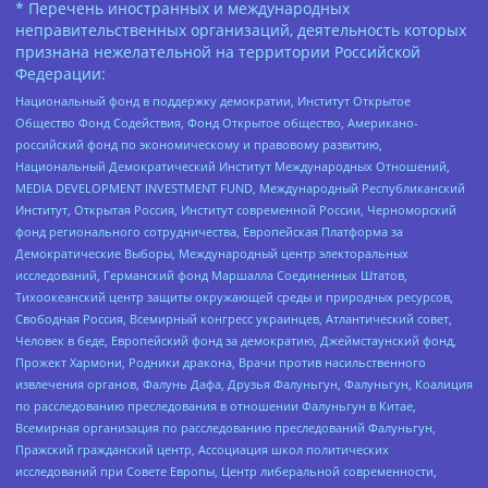
* Перечень иностранных и международных
неправительственных организаций, деятельность которых
признана нежелательной на территории Российской
Федерации:
Национальный фонд в поддержку демократии, Институт Открытое
Общество Фонд Содействия, Фонд Открытое общество, Американо-
российский фонд по экономическому и правовому развитию,
Национальный Демократический Институт Международных Отношений,
MEDIA DEVELOPMENT INVESTMENT FUND, Международный Республиканский
Институт, Открытая Россия, Институт современной России, Черноморский
фонд регионального сотрудничества, Европейская Платформа за
Демократические Выборы, Международный центр электоральных
исследований, Германский фонд Маршалла Соединенных Штатов,
Тихоокеанский центр защиты окружающей среды и природных ресурсов,
Свободная Россия, Всемирный конгресс украинцев, Атлантический совет,
Человек в беде, Европейский фонд за демократию, Джеймстаунский фонд,
Прожект Хармони, Родники дракона, Врачи против насильственного
извлечения органов, Фалунь Дафа, Друзья Фалуньгун, Фалуньгун, Коалиция
по расследованию преследования в отношении Фалуньгун в Китае,
Всемирная организация по расследованию преследований Фалуньгун,
Пражский гражданский центр, Ассоциация школ политических
исследований при Совете Европы, Центр либеральной современности,