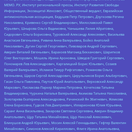
МЕМО. РУ, Институт региональной прессы, Институт Развития Свободы
Информации, Экозащита!-Женсовет, Общественный вердикт, Евразийская
антимонопольная ассоциация, Бедушев Петр Петрович, Дзугкоева Регина
Николаевна, Кривенко Сергей Владимирович, Милославский Павел
Юрьевич, Шнырова Ольга Вадимовна, Чанышева Лилия Айратовна,
Сидорович Ольга Борисовна, Туровский Александр Алексеевич, Васильева
Анастасия Евгеньевна, Ривина Анна Валерьевна, Бойко Анатолий
Николаевич, Дугин Сергей Георгиевич, Пивоваров Андрей Сергеевич,
Аверин Виталий Евгеньевич, Барахоев Магомед Бекханович, Шарипков
Олег Викторович, Мошель Ирина Ароновна, Шведов Григорий Сергеевич,
Пономарев Лев Александрович, Каргалицкий Борис Юльевич, Созаев
Валерий Валерьевич, Исламов Тимур Рифгатович, Романова Ольга
Евгеньевна, Щаров Сергей Алексадрович, Цирульников Борис Альбертович,
Гасан Ольга Павловна, Паутов Юрий Анатольевич, Верховский Александр
Маркович, Пислакова-Паркер Марина Петровна, Кочеткова Татьяна
Владимировна, Чуркина Наталья Валерьевна, Акимова Татьяна Николаевна,
Золотарева Екатерина Александровна, Рачинский Ян Збигневич, Жемкова
Елена Борисовна, Гудков Лев Дмитриевич, Илларионова Юлия Юрьевна,
Саранг Анна Васильевна, Захарова Светлана Сергеевна, Аверин Владимир
Анатольевич, Щур Татьяна Михайловна, Щур Николай Алексеевич,
Блинушов Андрей Юрьевич, Мосин Алексей Геннадьевич, Гефтер Валентин
Михайлович, Симонов Алексей Кириллович, Флиге Ирина Анатольевна,