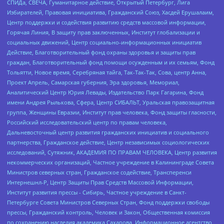
СПИДа, СВЕЧА, Гуманитарное действие, Открытый Петербург, Лига
Избирателей, Правовая инициатива, Гражданский Союз, Хасдей Ерушалаим,
Центр поддержки и содействия развитию средств массовой информации,
Горячая Линия, В защиту прав заключенных, Институт глобализации и
социальных движений, Центр социально-информационных инициатив
Действие, Благотворительный фонд охраны здоровья и защиты прав
граждан, Благотворительный фонд помощи осужденным и их семьям, Фонд
Тольятти, Новое время, Серебряная тайга, Так-Так-Так, Сова, центр Анна,
Проект Апрель, Самарская губерния, Эра здоровья, Мемориал,
Аналитический Центр Юрия Левады, Издательство Парк Гагарина, Фонд
имени Андрея Рылькова, Сфера, Центр СИБАЛЬТ, Уральская правозащитная
группа, Женщины Евразии, Институт прав человека, Фонд защиты гласности,
Российский исследовательский центр по правам человека,
Дальневосточный центр развития гражданских инициатив и социального
партнерства, Гражданское действие, Центр независимых социологических
исследований, Сутяжник, АКАДЕМИЯ ПО ПРАВАМ ЧЕЛОВЕКА, Центр развития
некоммерческих организаций, Частное учреждение в Калининграде Совета
Министров северных стран, Гражданское содействие, Трансперенси
Интернешнл-Р, Центр Защиты Прав Средств Массовой Информации,
Институт развития прессы - Сибирь, Частное учреждение в Санкт-
Петербурге Совета Министров Северных Стран, Фонд поддержки свободы
прессы, Гражданский контроль, Человек и Закон, Общественная комиссия
по сохранению наследия академика Сахарова, Информационное агентство