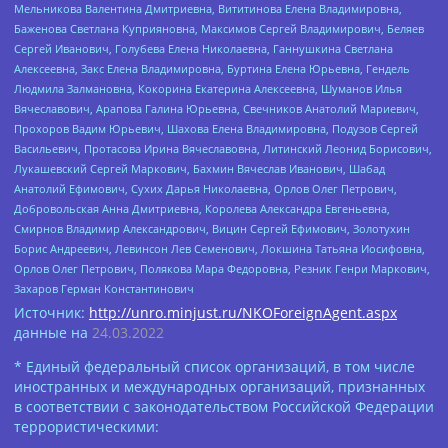
Мельникова Валентина Дмитриевна, Вититинова Елена Владимировна,
Баженова Светлана Куприяновна, Максимов Сергей Владимирович, Беляев
Сергей Иванович, Голубева Елена Николаевна, Ганнушкина Светлана
Алексеевна, Закс Елена Владимировна, Буртина Елена Юрьевна, Гендель
Людмила Залмановна, Кокорина Екатерина Алексеевна, Шуманов Илья
Вячеславович, Арапова Галина Юрьевна, Свечников Анатолий Мариевич,
Прохоров Вадим Юрьевич, Шахова Елена Владимировна, Подузов Сергей
Васильевич, Протасова Ирина Вячеславовна, Литинский Леонид Борисович,
Лукашевский Сергей Маркович, Бахмин Вячеслав Иванович, Шабад
Анатолий Ефимович, Сухих Дарья Николаевна, Орлов Олег Петрович,
Добровольская Анна Дмитриевна, Королева Александра Евгеньевна,
Смирнов Владимир Александрович, Вицин Сергей Ефимович, Золотухин
Борис Андреевич, Левинсон Лев Семенович, Локшина Татьяна Иосифовна,
Орлов Олег Петрович, Полякова Мара Федоровна, Резник Генри Маркович,
Захаров Герман Константинович
Источник:
http://unro.minjust.ru/NKOForeignAgent.aspx
данные на
24.03.2022
* Единый федеральный список организаций, в том числе
иностранных и международных организаций, признанных
в соответствии с законодательством Российской Федерации
террористическими: