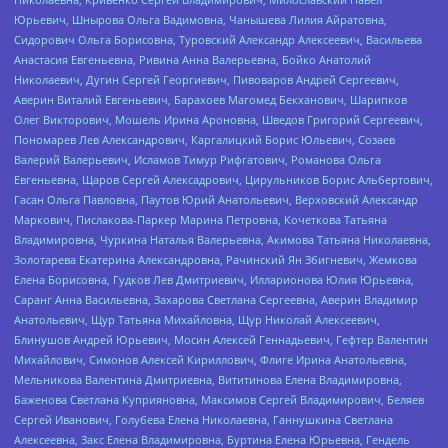
Юрьевич, Шнырова Ольга Вадимовна, Чанышева Лилия Айратовна,
Сидорович Ольга Борисовна, Туровский Александр Алексеевич, Васильева
Анастасия Евгеньевна, Ривина Анна Валерьевна, Бойко Анатолий
Николаевич, Дугин Сергей Георгиевич, Пивоваров Андрей Сергеевич,
Аверин Виталий Евгеньевич, Барахоев Магомед Бекханович, Шарипков
Олег Викторович, Мошель Ирина Ароновна, Шведов Григорий Сергеевич,
Пономарев Лев Александрович, Каргалицкий Борис Юльевич, Созаев
Валерий Валерьевич, Исламов Тимур Рифгатович, Романова Ольга
Евгеньевна, Щаров Сергей Алексадрович, Цирульников Борис Альбертович,
Гасан Ольга Павловна, Паутов Юрий Анатольевич, Верховский Александр
Маркович, Пислакова-Паркер Марина Петровна, Кочеткова Татьяна
Владимировна, Чуркина Наталья Валерьевна, Акимова Татьяна Николаевна,
Золотарева Екатерина Александровна, Рачинский Ян Збигневич, Жемкова
Елена Борисовна, Гудков Лев Дмитриевич, Илларионова Юлия Юрьевна,
Саранг Анна Васильевна, Захарова Светлана Сергеевна, Аверин Владимир
Анатольевич, Щур Татьяна Михайловна, Щур Николай Алексеевич,
Блинушов Андрей Юрьевич, Мосин Алексей Геннадьевич, Гефтер Валентин
Михайлович, Симонов Алексей Кириллович, Флиге Ирина Анатольевна,
Мельникова Валентина Дмитриевна, Вититинова Елена Владимировна,
Баженова Светлана Куприяновна, Максимов Сергей Владимирович, Беляев
Сергей Иванович, Голубева Елена Николаевна, Ганнушкина Светлана
Алексеевна, Закс Елена Владимировна, Буртина Елена Юрьевна, Гендель