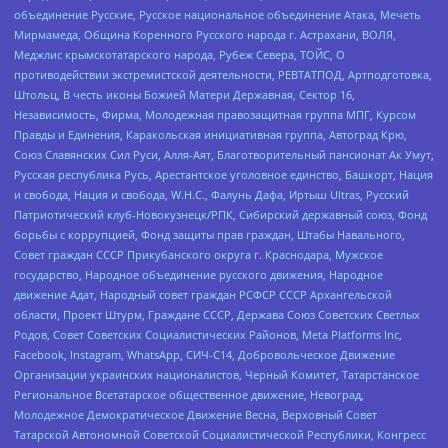
объединение Русские, Русское национальное объединение Атака, Мечеть
Мирмамеда, Община Коренного Русского народа г. Астрахани, ВОЛЯ,
Меджлис крымскотатарского народа, Рубеж Севера, ТОЙС, О
противодействии экстремистской деятельности, РЕВТАТПОД, Артподготовка,
Штольц, В честь иконы Божией Матери Державная, Сектор 16,
Независимость, Фирма, Молодежная правозащитная группа МПГ, Курсом
Правды и Единения, Каракольская инициативная группа, Автоград Крю,
Союз Славянских Сил Руси, Алля-Аят, Благотворительный пансионат Ак Умут,
Русская республика Русь, Арестантское уголовное единство, Башкорт, Нация
и свобода, Нация и свобода, W.H.С., Фалунь Дафа, Иртыш Ultras, Русский
Патриотический клуб-Новокузнецк/РПК, Сибирский державный союз, Фонд
борьбы с коррупцией, Фонд защиты прав граждан, Штабы Навального,
Совет граждан СССР Прикубанского округа г. Краснодара, Мужское
государство, Народное объединение русского движения, Народное
движение Адат, Народный совет граждан РСФСР СССР Архангельской
области, Проект Штурм, Граждане СССР, Держава Союз Советских Светлых
Родов, Совет Советских Социалистических Районов, Meta Platforms Inc,
Facebook, Instagram, WhatsApp, СИЧ-С14, Добровольческое Движение
Организации украинских националистов, Черный Комитет, Татарстанское
Региональное Всетатарское общественное движение, Невоград,
Молодежное Демократическое Движение Весна, Верховный Совет
Татарской Автономной Советской Социалистической Республики, Конгресс