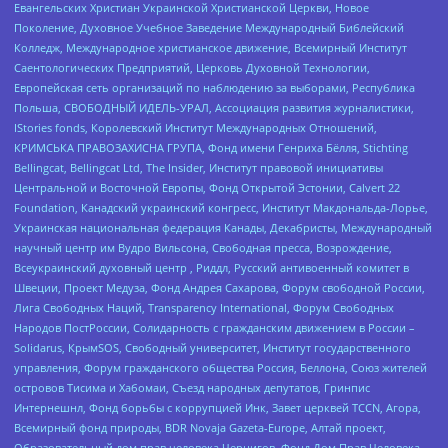
Евангельских Христиан Украинской Христианской Церкви, Новое
Поколение, Духовное Учебное Заведение Международный Библейский
Колледж, Международное христианское движение, Всемирный Институт
Саентологических Предприятий, Церковь Духовной Технологии,
Европейская сеть организаций по наблюдению за выборами, Республика
Польша, СВОБОДНЫЙ ИДЕЛЬ-УРАЛ, Ассоциация развития журналистики,
IStories fonds, Королевский Институт Международных Отношений,
КРИМСЬКА ПРАВОЗАХИСНА ГРУПА, Фонд имени Генриха Бёлля, Stichting
Bellingcat, Bellingcat Ltd, The Insider, Институт правовой инициативы
Центральной и Восточной Европы, Фонд Открытой Эстонии, Calvert 22
Foundation, Канадский украинский конгресс, Институт Макдональда-Лорье,
Украинская национальная федерация Канады, Декабристы, Международный
научный центр им Вудро Вильсона, Свободная пресса, Возрождение,
Всеукраинский духовный центр , Риддл, Русский антивоенный комитет в
Швеции, Проект Медуза, Фонд Андрея Сахарова, Форум свободной России,
Лига Свободных Наций, Transparеncy International, Форум Свободных
Народов ПостРоссии, Солидарность с гражданским движением в России –
Solidarus, КрымSOS, Свободный университет, Институт государственного
управления, Форум гражданского общества Россия, Беллона, Союз жителей
островов Тисима и Хабомаи, Съезд народных депутатов, Гринпис
Интернешнл, Фонд борьбы с коррупцией Инк, Завет церквей TCCN, Агора,
Всемирный фонд природы, BDR Novaja Gazeta-Europe, Алтай проект,
Образовательный дом прав человека Чернигов, Фонд Дом Прав Человека,