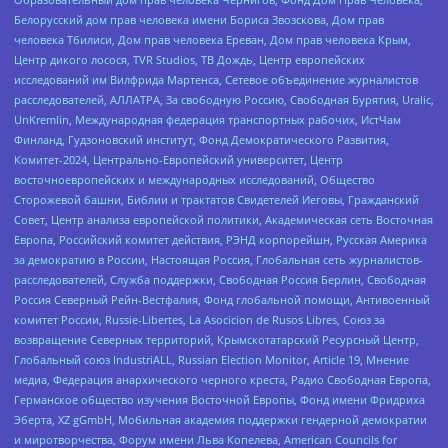
Белорусский дом прав человека имени Бориса Звозскова, Дом прав
человека Тбилиси, Дом прав человека Ереван, Дом прав человека Крым,
Центр дикого лосося, TVR Studios, ТВ Дождь, Центр европейских
исследований им Вилфрида Мартенса, Сетевое объединение журналистов
расследователей, АЛЛАТРА, За свободную Россию, Свободная Бурятия, Uralic,
UnKremlin, Международная федерация транспортных рабочих, ИстЧам
Финланд, Гудзоновский институт, Фонд Демократического Развития,
Комитет-2024, Центрально-Европейский университет, Центр
восточноевропейских и международных исследований, Общество
Сторожевой башни, Библии и трактатов Свидетелей Иеговы, Гражданский
Совет, Центр анализа европейской политики, Академическая сеть Восточная
Европа, Российский комитет действия, РЭНД корпорейшн, Русская Америка
за демократию в России, Настоящая Россия, Глобальная сеть журналистов-
расследователей, Служба поддержки, Свободная Россия Берлин, Свободная
Россия Северный Рейн-Вестфалия, Фонд глобальной помощи, Антивоенный
комитет России, Russie-Libertes, La Asocicion de Rusos Libres, Союз за
возвращение Северных территорий, Крымскотатарский Ресурсный Центр,
Глобальный союз IndustriALL, Russian Election Monitor, Article 19, Мнение
медиа, Федерация анархического черного креста, Радио Свободная Европа,
Германское общество изучения Восточной Европы, Фонд имени Фридриха
Эберта, XZ gGmbH, Мобильная академия поддержки гендерной демократии
и миротворчества, Форум имени Льва Копелева, American Councils for