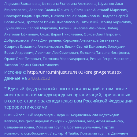
Людмила Залмановна, Кокорина Екатерина Алексеевна, Шуманов Илья
Вячеславович, Арапова Галина Юрьевна, Свечников Анатолий Мариевич,
Прохоров Вадим Юрьевич, Шахова Елена Владимировна, Подузов Сергей
Васильевич, Протасова Ирина Вячеславовна, Литинский Леонид Борисович,
Лукашевский Сергей Маркович, Бахмин Вячеслав Иванович, Шабад
Анатолий Ефимович, Сухих Дарья Николаевна, Орлов Олег Петрович,
Добровольская Анна Дмитриевна, Королева Александра Евгеньевна,
Смирнов Владимир Александрович, Вицин Сергей Ефимович, Золотухин
Борис Андреевич, Левинсон Лев Семенович, Локшина Татьяна Иосифовна,
Орлов Олег Петрович, Полякова Мара Федоровна, Резник Генри Маркович,
Захаров Герман Константинович
Источник:
http://unro.minjust.ru/NKOForeignAgent.aspx
данные на
24.03.2022
* Единый федеральный список организаций, в том числе
иностранных и международных организаций, признанных
в соответствии с законодательством Российской Федерации
террористическими:
Высший военный Маджлисуль Шура Объединенных сил моджахедов
Кавказа, Конгресс народов Ичкерии и Дагестана, База, Асбат аль-Ансар,
Священная война, Исламская группа, Братья-мусульмане, Партия
исламского освобождения, Лашкар-И-Тайба, Исламская группа, Движение