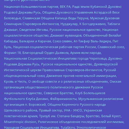
Национал-большевистская партия, ВЕК РА, Рада земли Кубанской Духовно
Родовой Державы Русь, Община Духовного Управления Асгардской Веси
Беловодья, Славянская Община Капища Веды Перуна, Мужская Духовная
Семинария Староверов-Инглингов, Нурджулар, К Богодержавию, Таблиги
Джамаат, Свидетели Иеговы, Русское национальное единство, Национал-
социалистическое общество, Джамаат мувахидов, Объединенный Вилайат
Кабарды, Балкарии и Карачая, Союз славян, Ат-Такфир Валь-Хиджра, Пит
Буль, Национал-социалистическая рабочая партия России, Славянский союз,
Формат-18, Благородный Орден Дьявола, Армия воли народа,
Национальная Социалистическая Инициатива города Череповца, Духовно-
Родовая Держава Русь, Русское национальное единство, Древнерусской
Инглистической церкви Православных Староверов-Инглингов, Русский
общенациональный союз, Движение против нелегальной иммиграции,
Кровь и Честь, О свободе совести и о религиозных объединениях, Омская
организация общественного политического движения Русское
национальное единство, Северное Братство, Клуб Болельщиков
Футбольного Клуба Динамо, Файзрахманисты, Мусульманская религиозная
организация п. Боровский, Община Коренного Русского народа
Щелковского района, Правый сектор, УНА - УНСО, Украинская
повстанческая армия, Тризуб им. Степана Бандеры, Братство, Белый Крест,
Misanthropic division, Религиозное объединение последователей инглиизма,
Народная Социальная Инициатива, TulaSkins, Этнополитическое