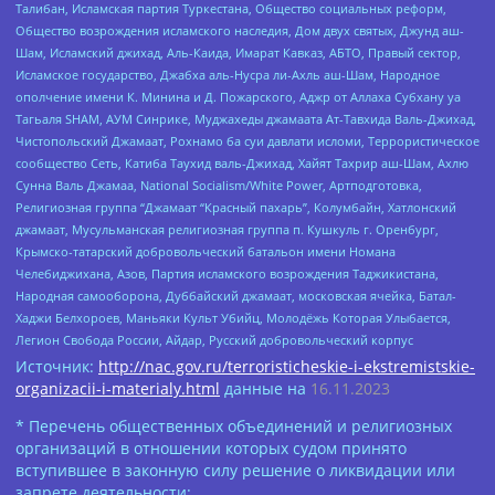
Талибан, Исламская партия Туркестана, Общество социальных реформ,
Общество возрождения исламского наследия, Дом двух святых, Джунд аш-
Шам, Исламский джихад, Аль-Каида, Имарат Кавказ, АБТО, Правый сектор,
Исламское государство, Джабха аль-Нусра ли-Ахль аш-Шам, Народное
ополчение имени К. Минина и Д. Пожарского, Аджр от Аллаха Субхану уа
Тагьаля SHAM, АУМ Синрике, Муджахеды джамаата Ат-Тавхида Валь-Джихад,
Чистопольский Джамаат, Рохнамо ба суи давлати исломи, Террористическое
сообщество Сеть, Катиба Таухид валь-Джихад, Хайят Тахрир аш-Шам, Ахлю
Сунна Валь Джамаа, National Socialism/White Power, Артподготовка,
Религиозная группа “Джамаат “Красный пахарь”, Колумбайн, Хатлонский
джамаат, Мусульманская религиозная группа п. Кушкуль г. Оренбург,
Крымско-татарский добровольческий батальон имени Номана
Челебиджихана, Азов, Партия исламского возрождения Таджикистана,
Народная самооборона, Дуббайский джамаат, московская ячейка, Батал-
Хаджи Белхороев, Маньяки Культ Убийц, Молодёжь Которая Улыбается,
Легион Свобода России, Айдар, Русский добровольческий корпус
Источник:
http://nac.gov.ru/terroristicheskie-i-ekstremistskie-
organizacii-i-materialy.html
данные на
16.11.2023
* Перечень общественных объединений и религиозных
организаций в отношении которых судом принято
вступившее в законную силу решение о ликвидации или
запрете деятельности: