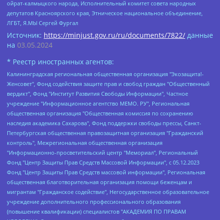
ойрат-калмыцкого народа, Исполнительный комитет совета народных
депутатов Красноярского края, Этническое национальное объединение,
ЛГБТ, Я.МЫ Сергей Фургал
Источник:
https://minjust.gov.ru/ru/documents/7822/
данные
на
03.05.2024
* Реестр иностранных агентов:
Калининградская региональная общественная организация "Экозащита!-Женсовет", Фонд содействия защите прав и свобод граждан "Общественный вердикт", Фонд "Институт Развития Свободы Информации", Частное учреждение "Информационное агентство МЕМО. РУ", Региональная общественная организация "Общественная комиссия по сохранению наследия академика Сахарова", Фонд поддержки свободы прессы, Санкт-Петербургская общественная правозащитная организация "Гражданский контроль", Межрегиональная общественная организация "Информационно-просветительский центр "Мемориал", Региональный Фонд "Центр Защиты Прав Средств Массовой Информации", с 05.12.2023 Фонд "Центр Защиты Прав Средств массовой информации", Региональная общественная благотворительная организация помощи беженцам и мигрантам "Гражданское содействие", Негосударственное образовательное учреждение дополнительного профессионального образования (повышение квалификации) специалистов "АКАДЕМИЯ ПО ПРАВАМ ЧЕЛОВЕКА", Свердловская региональная общественная организация "Сутяжник", Автономная некоммерческая организация "Центр независимых социологических исследований", Союз общественных объединений "Российский исследовательский центр по правам человека", Региональное общественное учреждение научно-информационный центр "МЕМОРИАЛ", Некоммерческая организация "Фонд защиты гласности", Автономная некоммерческая организация "Институт прав человека", Городская общественная организация "Екатеринбургское общество "МЕМОРИАЛ", Городская общественная организация "Рязанское историко-просветительское и правозащитное общество "Мемориал" (Рязанский Мемориал), Челябинский региональный орган общественной самодеятельности – женское общественное объединение "Женщины Евразии", Челябинский региональный орган общественной самодеятельности "Уральская правозащитная группа", Фонд содействия защите здоровья и социальной справедливости имени Андрея Рылькова, Автономная Некоммерческая Организация "Аналитический Центр Юрия Левады", Автономная некоммерческая организация социальной поддержки населения "Проект Апрель", Региональная общественная организация помощи женщинам и детям, находящимся в кризисной ситуации "Информационно-методический центр "Анна", Фонд содействия развитию массовых коммуникаций и правовому просвещению "Так-так-Так", Фонд содействия устойчивому развитию "Серебряная тайга", Свердловский региональный общественный фонд социальных проектов "Новое время", "Idel.Реалии", Кавказ.Реалии, Крым.Реалии, Телеканал Настоящее Время, Татаро-башкирская служба Радио Свобода (Azatliq Radiosi), Радио Свободная Европа/Радио Свобода (PCE/PC), "Сибирь.Реалии", "Фактограф", Благотворительный фонд помощи осужденным и их семьям, Автономная некоммерческая организация "Институт глобализации и социальных движений", Фонд "В защиту прав заключенных", Частное учреждение "Центр поддержки и содействия развитию средств массовой информации", Пензенский региональный общественный благотворительный фонд "Гражданский союз", "Север.Реалии", Некоммерческая организация Фонд "Правовая инициатива", Общество с ограниченной ответственностью "Радио Свободная Европа/Радио Свобода", Чешское информационное агентство "MEDIUM-ORIENT", Красноярская региональная общественная организация "Мы против СПИДа", Камалягин Денис Николаевич, Маркелов Сергей Евгеньевич, Пономарев Лев Александрович, Савицкая Людмила Алексеевна, Автономная некоммерческая организация "Центр по работе с проблемой насилия "НАСИЛИЮ.НЕТ", Межрегиональный профессиональный союз работников здравоохранения "Альянс врачей", Юридическое лицо, зарегистрированное в Латвийской Республике, SIA "Medusa Project" (регистрационный номер 40103797863, дата регистрации 10.06.2014), Некоммерческая организация "Фонд по борьбе с коррупцией", Автономная некоммерческая организация "Институт права и публичной политики", Баданин Роман Сергеевич, Гликин Максим Александрович, Железнова Мария Михайловна, Лукьянова Юлия Сергеевна, Маетная Елизавета Витальевна, Маняхин Петр Борисович, Чуракова Ольга Владимировна, Ярош Юлия Петровна, Юридическое лицо "The Insider SIA", зарегистрированное в Риге, Латвийская Республика (дата регистрации 26.06.2015), являющееся администратором доменного имени интернет-издания "The Insider SIA", https://theins.ru, Постернак Алексей Евгеньевич, Рубин Михаил Аркадьевич, Анин Роман Александрович, Юридическое лицо Istories fonds, зарегистрированное в Латвийской Республике (регистрационный номер 50008295751, дата регистрации 24.02.2020), Великовский Дмитрий Александрович, Долинина Ирина Николаевна, Мароховская Алеся Алексеевна, Шлейнов Роман Юрьевич, Шмагун Олеся Валентиновна, Общество с ограниченной ответственностью "Альтаир 2021", Общество с ограниченной ответственностью "Вега 2021", Общество с ограниченной ответственностью "Главный редактор 2021", Общество с ограниченной ответственностью "Ромашки монолит", Важенков Артем Валерьевич, Ивановская областная общественная организация "Центр гендерных исследований", Гурман Юрий Альбертович, Медиапроект "ОВД-Инфо", Егоров Владимир Владимирович, Жилинский Владимир Александрович, Общество с ограниченной ответственностью "ЗП", Иванова София Юрьевна, Карезина Инна Павловна, Кильтау Екатерина Викторовна, Петров Алексей Викторович, Пискунов Сергей Евгеньевич, Смирнов Сергей Сергеевич, Тихонов Михаил Сергеевич, Общество с ограниченной ответственностью "ЖУРНАЛИСТ-ИНОСТРАННЫЙ АГЕНТ", Арапова Галина Юрьевна, Вольтская Татьяна Анатольевна, Американская компания "Mason G.E.S. Anonymous Foundation" (США), являющаяся владельцем интернет-издания https://mnews.world/, Компания "Stichting Bellingcat", зарегистрированная в Нидерландах (дата регистрации 11.07.2018), Захаров Андрей Вячеславович, Клепиковская Екатерина Дмитриевна, Общество с ограниченной ответственностью "МЕМО", Перл Роман Александрович, Симонов Евгений Алексеевич, Соловьева Елена Анатольевна, Сотников Даниил Владимирович, Сурначева Елизавета Дмитриевна, Автономная некоммерческая организация по защите прав человека и информированию населения "Якутия – Наше Мнение", Общество с ограниченной ответственностью "Москоу диджитал медиа", с 26.01.2023 Общество с ограниченной ответственностью "Чайка Белые сады", Ветошкина Валерия Валерьевна, Заговора Максим Александрович, Межрегиональное общественное движение "Российская ЛГБТ - сеть", Оленичев Максим Владимирович, Павлов Иван Юрьевич, Скворцова Елена Сергеевна, Общество с ограниченной ответственностью "Как бы инагент", Кочетков Игорь Викторович, Общество с ограниченной ответственностью "Честные выборы", Еланчик Олег Александрович, Общество с ограниченной ответственностью "Нобелевский призыв", Гималова Регина Эмилевна, Григорьев Андрей Валерьевич, Григорьева Алина Александровна, Ассоциация по содействию защите прав призывников, альтернативнослужащих и военнослужащих "Правозащитная группа "Гражданин.Армия.Право", Хисамова Регина Фаритовна, Автономная некоммерческая организация по реализации социально-правовых программ "Лилит", Дальневосточное общественное движение "Маяк", Санкт-Петербургская ЛГБТ-инициативная группа "Выход", Инициативная группа ЛГБТ+ "Реверс", Алексеев Андрей Викторович, Бекбулатова Таисия Львовна, Беляев Иван Михайлович, Владыкина Елена Сергеевна, Гельман Марат Александрович, Никульшина Вероника Юрьевна, Толоконникова Надежда Андреевна, Шендерович Виктор Анатольевич, Общество с ограниченной ответственностью "Данное сообщение", Общество с ограниченной ответственностью Издательский дом "Новая глава", Айнбиндер Александра Александровна, Московский комьюнити-центр для ЛГБТ+инициатив, Благотворительный фонд развития филантропии, Deutsche Welle (Германия, Kurt-Schumacher-Strasse 3, 53113 Bonn), Борзунова Мария Михайловна, Воробьев Виктор Викторович, Голубева Анна Львовна, Константинова Алла Михайловна, Малкова Ирина Владимировна, Мурадов Мурад Абдулгалимович, Осетинская Елизавета Николаевна, Понасенков Евгений Николаевич, Ганапольский Матвей Юрьевич, Киселев Евгений Алексеевич, Борухович Ирина Григорьевна, Дремин Иван Тимофеевич, Дубровский Дмитрий Викторович, Красноярская региональная общественная организация поддержки и развития альтернативных образовательных технологий и межкультурных коммуникаций "ИНТЕРРА", Маяковская Екатерина Алексеевна, Фейгин Марк Захарович, Филимонов Андрей Викторович, Дзугкоева Регина Николаевна, Доброхотов Роман Александрович, Дудь Юрий Александрович, Елкин Сергей Владимирович, Кругликов Кирилл Игоревич, Сабунаева Мария Леонидовна, Семенов Алексей Владимирович, Шаинян Карен Багратович, Шульман Екатерина Михайловна, Асафьев Артур Валерьевич, Вахштайн Виктор Семенович, Венедиктов Алексей Алексеевич, Лушникова Екатерина Евгеньевна, Волков Леонид Михайлович, Невзоров Александр Глебович, Пархоменко Сергей Борисович, Сироткин Ярослав Николаевич, Кара-Мурза Владимир Владимирович, Баранова Наталья Владимировна, Гозман Леонид Яковлевич, Кагарлицкий Борис Юльевич, Климарев Михаил Валерьевич, Милов Владимир Станиславович, Автономная некоммерческая организация Краснодарский центр современного искусства "Типография", Моргенштерн Алишер Тагирович, Соболь Любовь Эдуардовна, Общество с ограниченной ответственностью "ЛИЗА НОРМ", Каспаров Гарри Кимович, Ходорковский Михаил Борисович, Общество с ограниченной ответственностью "Апрельские тезисы", Данилович Ирина Брониславовна, Кашин Олег Владимирович, Петров Николай Владимирович, Пивоваров Алексей Владимирович, Соколов Михаил Владимирович, Цветкова Юлия Владимировна, Чичваркин Евгений Александрович, Комитет против пыток/Команда против пыток, Общество с ограниченной ответственностью "Первый научный", Общество с ограниченной ответственностью "Вертолет и ко", Белоцерковская Вероника Борисовна, Кац Максим Евгеньевич, Лазарева Татьяна Юрьевна, Шаведдинов Руслан Табризович, Яшин Илья Валерьевич, Общество с ограниченной ответственностью "Иноагент ААВ", Алешковский Дмитрий Петрович, Альбац Евгения Марковна, Быков Дмитрий Львович, Галямина Юлия Евгеньевна, Лойко Сергей Леонидович, Мартынов Кирилл Константинович, Медведев Сергей Александрович, Крашенинников Федор Геннадиевич, Гордеева Катерина Вл