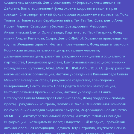
социальных движений, Центр социально-информационных инициатив
Действие, Благотворительный фонд охраны здоровья и защиты прав
граждан, Благотворительный фонд помощи осужденным и их семьям, Фонд
Тольятти, Новое время, Серебряная тайга, Так-Так-Так, Сова, центр Анна,
Проект Апрель, Самарская губерния, Эра здоровья, Мемориал,
Аналитический Центр Юрия Левады, Издательство Парк Гагарина, Фонд
имени Андрея Рылькова, Сфера, Центр СИБАЛЬТ, Уральская правозащитная
группа, Женщины Евразии, Институт прав человека, Фонд защиты гласности,
Российский исследовательский центр по правам человека,
Дальневосточный центр развития гражданских инициатив и социального
партнерства, Гражданское действие, Центр независимых социологических
исследований, Сутяжник, АКАДЕМИЯ ПО ПРАВАМ ЧЕЛОВЕКА, Центр развития
некоммерческих организаций, Частное учреждение в Калининграде Совета
Министров северных стран, Гражданское содействие, Трансперенси
Интернешнл-Р, Центр Защиты Прав Средств Массовой Информации,
Институт развития прессы - Сибирь, Частное учреждение в Санкт-
Петербурге Совета Министров Северных Стран, Фонд поддержки свободы
прессы, Гражданский контроль, Человек и Закон, Общественная комиссия
по сохранению наследия академика Сахарова, Информационное агентство
МЕМО. РУ, Институт региональной прессы, Институт Развития Свободы
Информации, Экозащита!-Женсовет, Общественный вердикт, Евразийская
антимонопольная ассоциация, Бедушев Петр Петрович, Дзугкоева Регина
Николаевна, Кривенко Сергей Владимирович, Милославский Павел