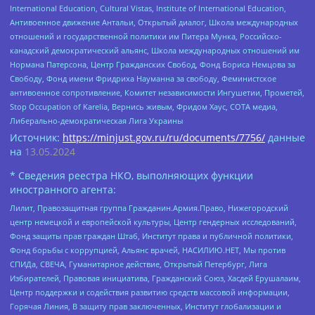
International Education, Cultural Vistas, Institute of International Education,
Антивоенное движение Антальи, Открытый диалог, Школа международных
отношений и государственной политики им Питера Мунка, Российско-
канадский демократический альянс, Школа международных отношений им
Нормана Патерсона, Центр Гражданских Свобод, Фонд Бориса Немцова за
Свободу, Фонд имени Фридриха Науманна за свободу, Феминистское
антивоенное сопротивление, Комитет независимости Ингушетии, Прометей,
Stop Occupation of Karelia, Вернись живым, Фридом Хаус, СОТА медиа,
Либерально-демократическая Лига Украины
Источник:
https://minjust.gov.ru/ru/documents/7756/
данные
на
13.05.2024
* Сведения реестра НКО, выполняющих функции
иностранного агента:
Лилит, Правозащитная группа Гражданин.Армия.Право, Нижегородский
центр немецкой и европейской культуры, Центр гендерных исследований,
Фонд защиты прав граждан Штаб, Институт права и публичной политики,
Фонд борьбы с коррупцией, Альянс врачей, НАСИЛИЮ.НЕТ, Мы против
СПИДа, СВЕЧА, Гуманитарное действие, Открытый Петербург, Лига
Избирателей, Правовая инициатива, Гражданский Союз, Хасдей Ерушалаим,
Центр поддержки и содействия развитию средств массовой информации,
Горячая Линия, В защиту прав заключенных, Институт глобализации и