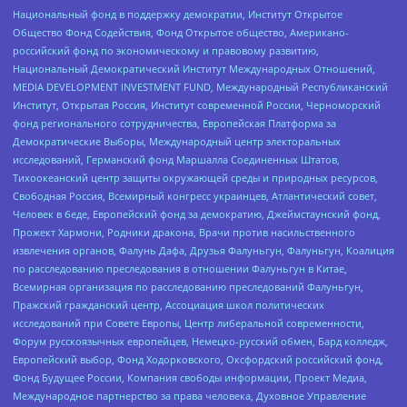
Национальный фонд в поддержку демократии, Институт Открытое
Общество Фонд Содействия, Фонд Открытое общество, Американо-
российский фонд по экономическому и правовому развитию,
Национальный Демократический Институт Международных Отношений,
MEDIA DEVELOPMENT INVESTMENT FUND, Международный Республиканский
Институт, Открытая Россия, Институт современной России, Черноморский
фонд регионального сотрудничества, Европейская Платформа за
Демократические Выборы, Международный центр электоральных
исследований, Германский фонд Маршалла Соединенных Штатов,
Тихоокеанский центр защиты окружающей среды и природных ресурсов,
Свободная Россия, Всемирный конгресс украинцев, Атлантический совет,
Человек в беде, Европейский фонд за демократию, Джеймстаунский фонд,
Прожект Хармони, Родники дракона, Врачи против насильственного
извлечения органов, Фалунь Дафа, Друзья Фалуньгун, Фалуньгун, Коалиция
по расследованию преследования в отношении Фалуньгун в Китае,
Всемирная организация по расследованию преследований Фалуньгун,
Пражский гражданский центр, Ассоциация школ политических
исследований при Совете Европы, Центр либеральной современности,
Форум русскоязычных европейцев, Немецко-русский обмен, Бард колледж,
Европейский выбор, Фонд Ходорковского, Оксфордский российский фонд,
Фонд Будущее России, Компания свободы информации, Проект Медиа,
Международное партнерство за права человека, Духовное Управление