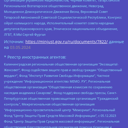
Организации украинских националистов, Черный Комитет, Татарстанское
Региональное Всетатарское общественное движение, Невоград,
Молодежное Демократическое Движение Весна, Верховный Совет
Татарской Автономной Советской Социалистической Республики, Конгресс
ойрат-калмыцкого народа, Исполнительный комитет совета народных
депутатов Красноярского края, Этническое национальное объединение,
ЛГБТ, Я.МЫ Сергей Фургал
Источник:
https://minjust.gov.ru/ru/documents/7822/
данные
на
03.05.2024
* Реестр иностранных агентов:
Калининградская региональная общественная организация "Экозащита!-Женсовет", Фонд содействия защите прав и свобод граждан "Общественный вердикт", Фонд "Институт Развития Свободы Информации", Частное учреждение "Информационное агентство МЕМО. РУ", Региональная общественная организация "Общественная комиссия по сохранению наследия академика Сахарова", Фонд поддержки свободы прессы, Санкт-Петербургская общественная правозащитная организация "Гражданский контроль", Межрегиональная общественная организация "Информационно-просветительский центр "Мемориал", Региональный Фонд "Центр Защиты Прав Средств Массовой Информации", с 05.12.2023 Фонд "Центр Защиты Прав Средств массовой информации", Региональная общественная благотворительная организация помощи беженцам и мигрантам "Гражданское содействие", Негосударственное образовательное учреждение дополнительного профессионального образования (повышение квалификации) специалистов "АКАДЕМИЯ ПО ПРАВАМ ЧЕЛОВЕКА", Свердловская региональная общественная организация "Сутяжник", Автономная некоммерческая организация "Центр независимых социологических исследований", Союз общественных объединений "Российский исследовательский центр по правам человека", Региональное общественное учреждение научно-информационный центр "МЕМОРИАЛ", Некоммерческая организация "Фонд защиты гласности", Автономная некоммерческая организация "Институт прав человека", Городская общественная организация "Екатеринбургское общество "МЕМОРИАЛ", Городская общественная организация "Рязанское историко-просветительское и правозащитное общество "Мемориал" (Рязанский Мемориал), Челябинский региональный орган общественной самодеятельности – женское общественное объединение "Женщины Евразии", Челябинский региональный орган общественной самодеятельности "Уральская правозащитная группа", Фонд содействия защите здоровья и социальной справедливости имени Андрея Рылькова, Автономная Некоммерческая Организация "Аналитический Центр Юрия Левады", Автономная некоммерческая организация социальной поддержки населения "Проект Апрель", Региональная общественная организация помощи женщинам и детям, находящимся в кризисной ситуации "Информационно-методический центр "Анна", Фонд содействия развитию массовых коммуникаций и правовому просвещению "Так-так-Так", Фонд содействия устойчивому развитию "Серебряная тайга", Свердловский региональный общественный фонд социальных проектов "Новое время", "Idel.Реалии", Кавказ.Реалии, Крым.Реалии, Телеканал Настоящее Время, Татаро-башкирская служба Радио Свобода (Azatliq Radiosi), Радио Свободная Европа/Радио Свобода (PCE/PC), "Сибирь.Реалии", "Фактограф", Благотворительный фонд помощи осужденным и их семьям, Автономная некоммерческая организация "Институт глобализации и социальных движений", Фонд "В защиту прав заключенных", Частное учреждение "Центр поддержки и содействия развитию средств массовой информации", Пензенский региональный общественный благотворительный фонд "Гражданский союз", "Север.Реалии", Некоммерческая организация Фонд "Правовая инициатива", Общество с ограниченной ответственностью "Радио Свободная Европа/Радио Свобода", Чешское информационное агентство "MEDIUM-ORIENT", Красноярская региональная общественная организация "Мы против СПИДа", Камалягин Денис Николаевич, Маркелов Сергей Евгеньевич, Пономарев Лев Александрович, Савицкая Людмила Алексеевна, Автономная некоммерческая организация "Центр по работе с проблемой насилия "НАСИЛИЮ.НЕТ", Межрегиональный профессиональный союз работников здравоохранения "Альянс врачей", Юридическое лицо, зарегистрированное в Латвийской Республике, SIA "Medusa Project" (регистрационный номер 40103797863, дата регистрации 10.06.2014), Некоммерческая организация "Фонд по борьбе с коррупцией", Автономная некоммерческая организация "Институт права и публичной политики", Баданин Роман Сергеевич, Гликин Максим Александрович, Железнова Мария Михайловна, Лукьянова Юлия Сергеевна, Маетная Елизавета Витальевна, Маняхин Петр Борисович, Чуракова Ольга Владимировна, Ярош Юлия Петровна, Юридическое лицо "The Insider SIA", зарегистрированное в Риге, Латвийская Республика (дата регистрации 26.06.2015), являющееся администратором доменного имени интернет-издания "The Insider SIA", https://theins.ru, Постернак Алексей Евгеньевич, Рубин Михаил Аркадьевич, Анин Роман Александрович, Юридическое лицо Istories fonds, зарегистрированное в Латвийской Республике (регистрационный номер 50008295751, дата регистрации 24.02.2020), Великовский Дмитрий Александрович, Долинина Ирина Николаевна, Мароховская Алеся Алексеевна, Шлейнов Роман Юрьевич, Шмагун Олеся Валентиновна, Общество с ограниченной ответственностью "Альтаир 2021", Общество с ограниченной ответственностью "Вега 2021", Общество с ограниченной ответственностью "Главный редактор 2021", Общество с ограниченной ответственностью "Ромашки монолит", Важенков Артем Валерьевич, Ивановская областная общественная организация "Центр гендерных исследований", Гурман Юрий Альбертович, Медиапроект "ОВД-Инфо", Егоров Владимир Владимирович, Жилинский Владимир Александрович, Общество с ограниченной ответственностью "ЗП", Иванова София Юрьевна, Карезина Инна Павловна, Кильтау Екатерина Викторовна, Петров Алексей Викторович, Пискунов Сергей Евгеньевич, Смирнов Сергей Сергеевич, Тихонов Михаил Сергеевич, Общество с ограниченной ответственностью "ЖУРНАЛИСТ-ИНОСТРАННЫЙ АГЕНТ", Арапова Галина Юрьевна, Вольтская Татьяна Анатольевна, Американская компания "Mason G.E.S. Anonymous Foundation" (США), являющаяся владельцем интернет-издания https://mnews.world/, Компания "Stichting Bellingcat", зарегистрированная в Нидерландах (дата регистрации 11.07.2018), Захаров Андрей Вячеславович, Клепиковская Екатерина Дмитриевна, Общество с ограниченной ответственностью "МЕМО", Перл Роман Александрович, Симонов Евгений Алексеевич, Соловьева Елена Анатольевна, Сотников Даниил Владимирович, Сурначева Елизавета Дмитриевна, Автономная некоммерческая организация по защите прав человека и информированию населения "Якутия – Наше Мнение", Общество с ограниченной ответственностью "Москоу диджитал медиа", с 26.01.2023 Общество с ограниченной ответственностью "Чайка Белые сады", Ветошкина Валерия Валерьевна, Заговора Максим Александрович, Межрегиональное общественное движение "Российская ЛГБТ - сеть", Оленичев Максим Владимирович, Павлов Иван Юрьевич, Скворцова Елена Сергеевна, Общество с ограниченной ответственностью "Как бы инагент", Кочетков Игорь Викторович, Общество с ограниченной ответственностью "Честные выборы", Еланчик Олег Александрович, Общество с ограниченной ответственностью "Нобелевский призыв", Гималова Регина Эмилевна, Григорьев Андрей Валерьевич, Григорьева Алина Александровна, Ассоциация по содействию защите прав призывников, альтернативнослужащих и военнослужащих "Правозащитная группа "Гражданин.Армия.Право", Хисамова Регина Фаритовна, Автономная некоммерческая организация по реализации социально-правовых программ "Лилит", Дальневосточное общественное движение "Маяк", Санкт-Петербургская ЛГБТ-инициативная группа "Выход", Инициативная группа ЛГБТ+ "Реверс", Алексеев Андрей Викторович, Бекбулатова Таисия Львовна, Беляев Иван Михайлович, Владыкина Елена Сергеевна, Гельман Марат Александрович, Никульшина Вероника Юрьевна, Толоконникова Надежда Андреевна, Шендерович Виктор Анатольевич, Общество с ограниченной ответственностью "Данное сообщение", Общество с ограниченной ответственностью Издательский дом "Новая глава", Айнбиндер Александра Александровна, Московский комьюнити-центр для ЛГБТ+инициатив, Благотворительный фонд развития филантропии, Deutsche Welle (Германия, Kurt-Schumacher-Strasse 3, 53113 Bonn), Борзунова Мария Михайловна, Воробьев Виктор Викторович, Голубева Анна Львовна, Константинова Алла Михайловна, Малкова Ирина Владимировна, Мурадов Мурад Абдулгалимович, Осетинская Елизавета Николаевна, Понасенков Евгений Николаевич, Ганапольский Матвей Юрьевич, Киселев Евгений Алексеевич, Борухович Ирина Григорьевна, Дремин Иван Тимофеевич, Дубровский Дмитрий Викторович, Красноярская региональная общественная организация поддержки и развития альтернативных образовательных технологий и межкультурных коммуникаций "ИНТЕРРА", Маяковская Екатерина Алексеевна, Фейгин Марк Захарович, Филимонов Андрей Викторович, Дзугкоева Регина Николаевна, Доброхотов Роман Александрович, Дудь Юрий Александрович, Елкин Сергей Владимирович, Кругликов Кирилл Игоревич, Сабунаева Мария Леонидовна, Семенов Алексей Владимирович, Шаинян Карен Багратович, Шульман Екатерина Михайловна, Асафьев Артур Валерьевич, Вахштайн Виктор Семенович, Венедиктов Алексей Алексеевич, Лушникова Екатерина Евгеньевна, Волков Леонид Михайлович, Невзоров Александр Глебович, Пархоменко Сергей Борисович, Сироткин Ярослав Николаевич, Кара-Мурза Владимир Владимирович, Баранова Наталья Владимировна, Гозман Леонид Яковлевич, Кагарлицкий Борис Юльевич, Климарев Михаил Валерьевич, Милов Владимир Станиславович, Автономная некоммерческая организация Краснодарский центр современного искусства "Типография", Моргенштерн Алишер Тагирович, Соболь Любовь Эдуардовна, Общество с ограниченной ответственностью "ЛИЗА НОРМ", Каспаров Гарри Кимович, Ходорковский Михаил Борисович, Общество с ограниченной ответственностью "Апрельские тезисы", Данилович Ирина Брониславовна, Кашин Олег Владимирович, Петров Николай Владимирович, Пивоваров Алексей Владимирович, Соколов Михаил Владимирович, Цветкова Юлия Владимировна, Чичваркин Евгений Александрович, Комитет против пыток/Команда против пыток, Общество с ограниченной ответственностью "Первый научный", Общество с ограниченной ответственностью "Вертолет и ко", Белоцерковская Вероника Борисовна, Кац Максим Евгеньевич, Лазарева Татьяна Юрьевна, Шаведдинов Руслан Табризович, Яшин Илья Валерьевич, Общество с ограниченной ответственностью "Иноагент ААВ", Алешковский Дмитрий Петрович, Альбац Евгения Марковна, Быков Дмитрий Львович, Галямина Юлия Евгеньевна, Лойко Сергей Леонидович, Мартынов Кирилл Константинович, Медведев Сергей Александрович, Крашенинников Федор Геннадиевич, Гордеева Катерина Вл