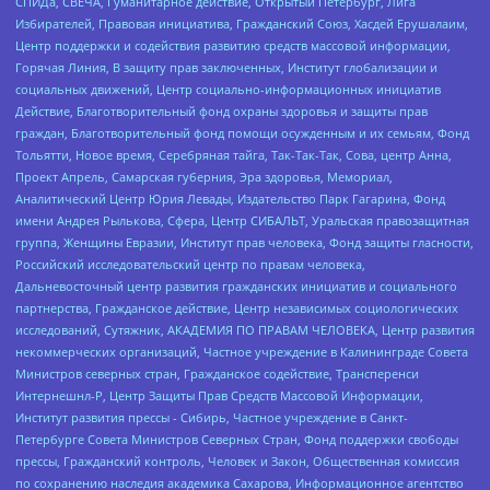
СПИДа, СВЕЧА, Гуманитарное действие, Открытый Петербург, Лига
Избирателей, Правовая инициатива, Гражданский Союз, Хасдей Ерушалаим,
Центр поддержки и содействия развитию средств массовой информации,
Горячая Линия, В защиту прав заключенных, Институт глобализации и
социальных движений, Центр социально-информационных инициатив
Действие, Благотворительный фонд охраны здоровья и защиты прав
граждан, Благотворительный фонд помощи осужденным и их семьям, Фонд
Тольятти, Новое время, Серебряная тайга, Так-Так-Так, Сова, центр Анна,
Проект Апрель, Самарская губерния, Эра здоровья, Мемориал,
Аналитический Центр Юрия Левады, Издательство Парк Гагарина, Фонд
имени Андрея Рылькова, Сфера, Центр СИБАЛЬТ, Уральская правозащитная
группа, Женщины Евразии, Институт прав человека, Фонд защиты гласности,
Российский исследовательский центр по правам человека,
Дальневосточный центр развития гражданских инициатив и социального
партнерства, Гражданское действие, Центр независимых социологических
исследований, Сутяжник, АКАДЕМИЯ ПО ПРАВАМ ЧЕЛОВЕКА, Центр развития
некоммерческих организаций, Частное учреждение в Калининграде Совета
Министров северных стран, Гражданское содействие, Трансперенси
Интернешнл-Р, Центр Защиты Прав Средств Массовой Информации,
Институт развития прессы - Сибирь, Частное учреждение в Санкт-
Петербурге Совета Министров Северных Стран, Фонд поддержки свободы
прессы, Гражданский контроль, Человек и Закон, Общественная комиссия
по сохранению наследия академика Сахарова, Информационное агентство