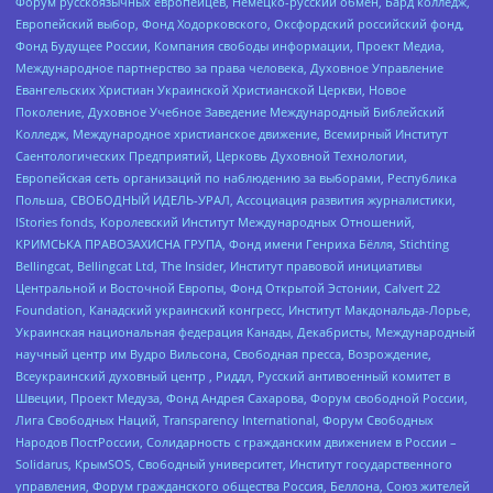
Форум русскоязычных европейцев, Немецко-русский обмен, Бард колледж,
Европейский выбор, Фонд Ходорковского, Оксфордский российский фонд,
Фонд Будущее России, Компания свободы информации, Проект Медиа,
Международное партнерство за права человека, Духовное Управление
Евангельских Христиан Украинской Христианской Церкви, Новое
Поколение, Духовное Учебное Заведение Международный Библейский
Колледж, Международное христианское движение, Всемирный Институт
Саентологических Предприятий, Церковь Духовной Технологии,
Европейская сеть организаций по наблюдению за выборами, Республика
Польша, СВОБОДНЫЙ ИДЕЛЬ-УРАЛ, Ассоциация развития журналистики,
IStories fonds, Королевский Институт Международных Отношений,
КРИМСЬКА ПРАВОЗАХИСНА ГРУПА, Фонд имени Генриха Бёлля, Stichting
Bellingcat, Bellingcat Ltd, The Insider, Институт правовой инициативы
Центральной и Восточной Европы, Фонд Открытой Эстонии, Calvert 22
Foundation, Канадский украинский конгресс, Институт Макдональда-Лорье,
Украинская национальная федерация Канады, Декабристы, Международный
научный центр им Вудро Вильсона, Свободная пресса, Возрождение,
Всеукраинский духовный центр , Риддл, Русский антивоенный комитет в
Швеции, Проект Медуза, Фонд Андрея Сахарова, Форум свободной России,
Лига Свободных Наций, Transparеncy International, Форум Свободных
Народов ПостРоссии, Солидарность с гражданским движением в России –
Solidarus, КрымSOS, Свободный университет, Институт государственного
управления, Форум гражданского общества Россия, Беллона, Союз жителей