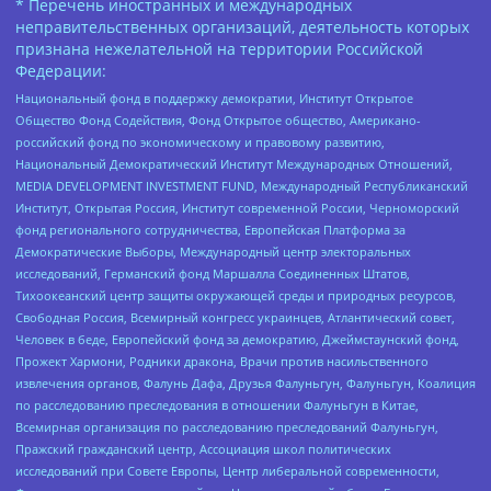
* Перечень иностранных и международных
неправительственных организаций, деятельность которых
признана нежелательной на территории Российской
Федерации:
Национальный фонд в поддержку демократии, Институт Открытое
Общество Фонд Содействия, Фонд Открытое общество, Американо-
российский фонд по экономическому и правовому развитию,
Национальный Демократический Институт Международных Отношений,
MEDIA DEVELOPMENT INVESTMENT FUND, Международный Республиканский
Институт, Открытая Россия, Институт современной России, Черноморский
фонд регионального сотрудничества, Европейская Платформа за
Демократические Выборы, Международный центр электоральных
исследований, Германский фонд Маршалла Соединенных Штатов,
Тихоокеанский центр защиты окружающей среды и природных ресурсов,
Свободная Россия, Всемирный конгресс украинцев, Атлантический совет,
Человек в беде, Европейский фонд за демократию, Джеймстаунский фонд,
Прожект Хармони, Родники дракона, Врачи против насильственного
извлечения органов, Фалунь Дафа, Друзья Фалуньгун, Фалуньгун, Коалиция
по расследованию преследования в отношении Фалуньгун в Китае,
Всемирная организация по расследованию преследований Фалуньгун,
Пражский гражданский центр, Ассоциация школ политических
исследований при Совете Европы, Центр либеральной современности,