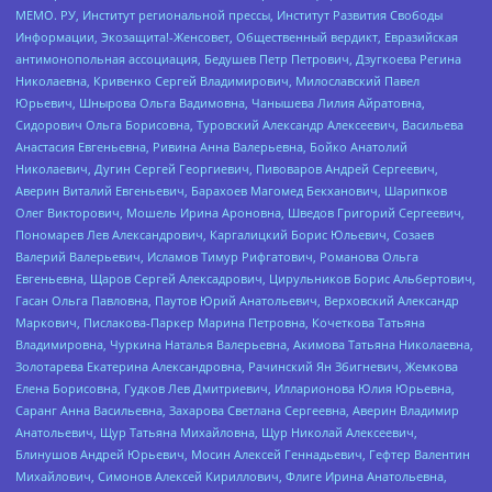
МЕМО. РУ, Институт региональной прессы, Институт Развития Свободы
Информации, Экозащита!-Женсовет, Общественный вердикт, Евразийская
антимонопольная ассоциация, Бедушев Петр Петрович, Дзугкоева Регина
Николаевна, Кривенко Сергей Владимирович, Милославский Павел
Юрьевич, Шнырова Ольга Вадимовна, Чанышева Лилия Айратовна,
Сидорович Ольга Борисовна, Туровский Александр Алексеевич, Васильева
Анастасия Евгеньевна, Ривина Анна Валерьевна, Бойко Анатолий
Николаевич, Дугин Сергей Георгиевич, Пивоваров Андрей Сергеевич,
Аверин Виталий Евгеньевич, Барахоев Магомед Бекханович, Шарипков
Олег Викторович, Мошель Ирина Ароновна, Шведов Григорий Сергеевич,
Пономарев Лев Александрович, Каргалицкий Борис Юльевич, Созаев
Валерий Валерьевич, Исламов Тимур Рифгатович, Романова Ольга
Евгеньевна, Щаров Сергей Алексадрович, Цирульников Борис Альбертович,
Гасан Ольга Павловна, Паутов Юрий Анатольевич, Верховский Александр
Маркович, Пислакова-Паркер Марина Петровна, Кочеткова Татьяна
Владимировна, Чуркина Наталья Валерьевна, Акимова Татьяна Николаевна,
Золотарева Екатерина Александровна, Рачинский Ян Збигневич, Жемкова
Елена Борисовна, Гудков Лев Дмитриевич, Илларионова Юлия Юрьевна,
Саранг Анна Васильевна, Захарова Светлана Сергеевна, Аверин Владимир
Анатольевич, Щур Татьяна Михайловна, Щур Николай Алексеевич,
Блинушов Андрей Юрьевич, Мосин Алексей Геннадьевич, Гефтер Валентин
Михайлович, Симонов Алексей Кириллович, Флиге Ирина Анатольевна,