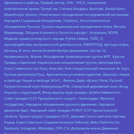
Щелковского района, Правый сектор, УНА - УНСО, Украинская
повстанческая армия, Тризуб им. Степана Бандеры, Братство, Белый Крест,
Misanthropic division, Религиозное объединение последователей инглиизма,
Народная Социальная Инициатива, TulaSkins, Этнополитическое
объединение Русские, Русское национальное объединение Атака, Мечеть
Мирмамеда, Община Коренного Русского народа г. Астрахани, ВОЛЯ,
Меджлис крымскотатарского народа, Рубеж Севера, ТОЙС, О
противодействии экстремистской деятельности, РЕВТАТПОД, Артподготовка,
Штольц, В честь иконы Божией Матери Державная, Сектор 16,
Независимость, Фирма, Молодежная правозащитная группа МПГ, Курсом
Правды и Единения, Каракольская инициативная группа, Автоград Крю,
Союз Славянских Сил Руси, Алля-Аят, Благотворительный пансионат Ак Умут,
Русская республика Русь, Арестантское уголовное единство, Башкорт, Нация
и свобода, Нация и свобода, W.H.С., Фалунь Дафа, Иртыш Ultras, Русский
Патриотический клуб-Новокузнецк/РПК, Сибирский державный союз, Фонд
борьбы с коррупцией, Фонд защиты прав граждан, Штабы Навального,
Совет граждан СССР Прикубанского округа г. Краснодара, Мужское
государство, Народное объединение русского движения, Народное
движение Адат, Народный совет граждан РСФСР СССР Архангельской
области, Проект Штурм, Граждане СССР, Держава Союз Советских Светлых
Родов, Совет Советских Социалистических Районов, Meta Platforms Inc,
Facebook, Instagram, WhatsApp, СИЧ-С14, Добровольческое Движение