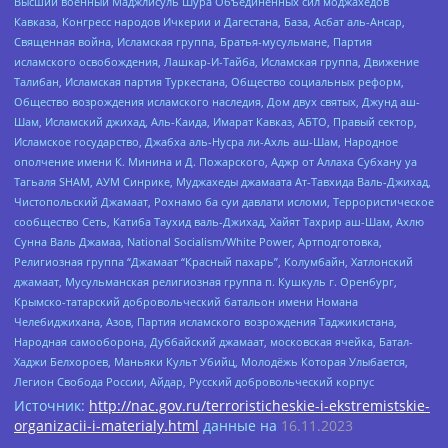
Высший военный Маджлисуль Шура Объединенных сил моджахедов
Кавказа, Конгресс народов Ичкерии и Дагестана, База, Асбат аль-Ансар,
Священная война, Исламская группа, Братья-мусульмане, Партия
исламского освобождения, Лашкар-И-Тайба, Исламская группа, Движение
Талибан, Исламская партия Туркестана, Общество социальных реформ,
Общество возрождения исламского наследия, Дом двух святых, Джунд аш-
Шам, Исламский джихад, Аль-Каида, Имарат Кавказ, АБТО, Правый сектор,
Исламское государство, Джабха аль-Нусра ли-Ахль аш-Шам, Народное
ополчение имени К. Минина и Д. Пожарского, Аджр от Аллаха Субхану уа
Тагьаля SHAM, АУМ Синрике, Муджахеды джамаата Ат-Тавхида Валь-Джихад,
Чистопольский Джамаат, Рохнамо ба суи давлати исломи, Террористическое
сообщество Сеть, Катиба Таухид валь-Джихад, Хайят Тахрир аш-Шам, Ахлю
Сунна Валь Джамаа, National Socialism/White Power, Артподготовка,
Религиозная группа “Джамаат “Красный пахарь”, Колумбайн, Хатлонский
джамаат, Мусульманская религиозная группа п. Кушкуль г. Оренбург,
Крымско-татарский добровольческий батальон имени Номана
Челебиджихана, Азов, Партия исламского возрождения Таджикистана,
Народная самооборона, Дуббайский джамаат, московская ячейка, Батал-
Хаджи Белхороев, Маньяки Культ Убийц, Молодёжь Которая Улыбается,
Легион Свобода России, Айдар, Русский добровольческий корпус
Источник:
http://nac.gov.ru/terroristicheskie-i-ekstremistskie-
organizacii-i-materialy.html
данные на
16.11.2023