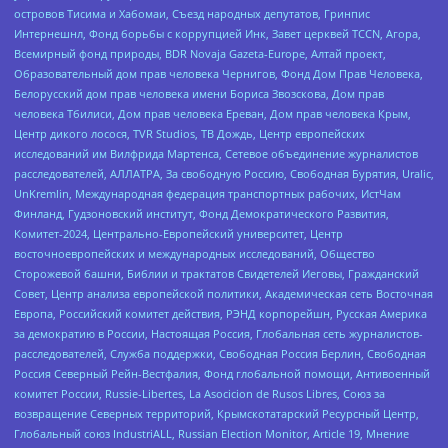
островов Тисима и Хабомаи, Съезд народных депутатов, Гринпис
Интернешнл, Фонд борьбы с коррупцией Инк, Завет церквей TCCN, Агора,
Всемирный фонд природы, BDR Novaja Gazeta-Europe, Алтай проект,
Образовательный дом прав человека Чернигов, Фонд Дом Прав Человека,
Белорусский дом прав человека имени Бориса Звозскова, Дом прав
человека Тбилиси, Дом прав человека Ереван, Дом прав человека Крым,
Центр дикого лосося, TVR Studios, ТВ Дождь, Центр европейских
исследований им Вилфрида Мартенса, Сетевое объединение журналистов
расследователей, АЛЛАТРА, За свободную Россию, Свободная Бурятия, Uralic,
UnKremlin, Международная федерация транспортных рабочих, ИстЧам
Финланд, Гудзоновский институт, Фонд Демократического Развития,
Комитет-2024, Центрально-Европейский университет, Центр
восточноевропейских и международных исследований, Общество
Сторожевой башни, Библии и трактатов Свидетелей Иеговы, Гражданский
Совет, Центр анализа европейской политики, Академическая сеть Восточная
Европа, Российский комитет действия, РЭНД корпорейшн, Русская Америка
за демократию в России, Настоящая Россия, Глобальная сеть журналистов-
расследователей, Служба поддержки, Свободная Россия Берлин, Свободная
Россия Северный Рейн-Вестфалия, Фонд глобальной помощи, Антивоенный
комитет России, Russie-Libertes, La Asocicion de Rusos Libres, Союз за
возвращение Северных территорий, Крымскотатарский Ресурсный Центр,
Глобальный союз IndustriALL, Russian Election Monitor, Article 19, Мнение