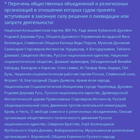
* Перечень общественных объединений и религиозных
организаций в отношении которых судом принято
вступившее в законную силу решение о ликвидации или
запрете деятельности:
Национал-большевистская партия, ВЕК РА, Рада земли Кубанской Духовно
Родовой Державы Русь, Община Духовного Управления Асгардской Веси
Беловодья, Славянская Община Капища Веды Перуна, Мужская Духовная
Семинария Староверов-Инглингов, Нурджулар, К Богодержавию, Таблиги
Джамаат, Свидетели Иеговы, Русское национальное единство, Национал-
социалистическое общество, Джамаат мувахидов, Объединенный Вилайат
Кабарды, Балкарии и Карачая, Союз славян, Ат-Такфир Валь-Хиджра, Пит
Буль, Национал-социалистическая рабочая партия России, Славянский союз,
Формат-18, Благородный Орден Дьявола, Армия воли народа,
Национальная Социалистическая Инициатива города Череповца, Духовно-
Родовая Держава Русь, Русское национальное единство, Древнерусской
Инглистической церкви Православных Староверов-Инглингов, Русский
общенациональный союз, Движение против нелегальной иммиграции,
Кровь и Честь, О свободе совести и о религиозных объединениях, Омская
организация общественного политического движения Русское
национальное единство, Северное Братство, Клуб Болельщиков
Футбольного Клуба Динамо, Файзрахманисты, Мусульманская религиозная
организация п. Боровский, Община Коренного Русского народа