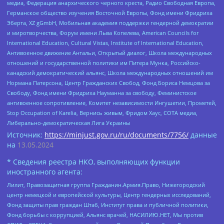
медиа, Федерация анархического черного креста, Радио Свободная Европа,
Германское общество изучения Восточной Европы, Фонд имени Фридриха
Эберта, XZ gGmbH, Мобильная академия поддержки гендерной демократии
и миротворчества, Форум имени Льва Копелева, American Councils for
International Education, Cultural Vistas, Institute of International Education,
Антивоенное движение Антальи, Открытый диалог, Школа международных
отношений и государственной политики им Питера Мунка, Российско-
канадский демократический альянс, Школа международных отношений им
Нормана Патерсона, Центр Гражданских Свобод, Фонд Бориса Немцова за
Свободу, Фонд имени Фридриха Науманна за свободу, Феминистское
антивоенное сопротивление, Комитет независимости Ингушетии, Прометей,
Stop Occupation of Karelia, Вернись живым, Фридом Хаус, СОТА медиа,
Либерально-демократическая Лига Украины
Источник:
https://minjust.gov.ru/ru/documents/7756/
данные
на
13.05.2024
* Сведения реестра НКО, выполняющих функции
иностранного агента:
Лилит, Правозащитная группа Гражданин.Армия.Право, Нижегородский
центр немецкой и европейской культуры, Центр гендерных исследований,
Фонд защиты прав граждан Штаб, Институт права и публичной политики,
Фонд борьбы с коррупцией, Альянс врачей, НАСИЛИЮ.НЕТ, Мы против