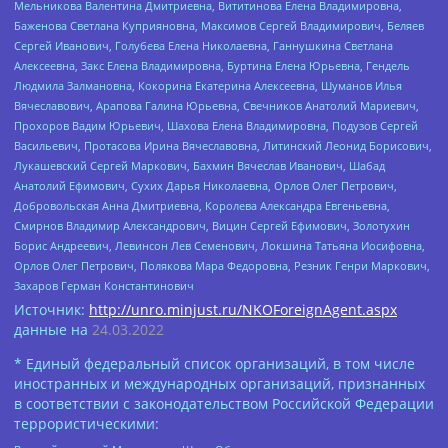
Мельникова Валентина Дмитриевна, Вититинова Елена Владимировна,
Баженова Светлана Куприяновна, Максимов Сергей Владимирович, Беляев
Сергей Иванович, Голубева Елена Николаевна, Ганнушкина Светлана
Алексеевна, Закс Елена Владимировна, Буртина Елена Юрьевна, Гендель
Людмила Залмановна, Кокорина Екатерина Алексеевна, Шуманов Илья
Вячеславович, Арапова Галина Юрьевна, Свечников Анатолий Мариевич,
Прохоров Вадим Юрьевич, Шахова Елена Владимировна, Подузов Сергей
Васильевич, Протасова Ирина Вячеславовна, Литинский Леонид Борисович,
Лукашевский Сергей Маркович, Бахмин Вячеслав Иванович, Шабад
Анатолий Ефимович, Сухих Дарья Николаевна, Орлов Олег Петрович,
Добровольская Анна Дмитриевна, Королева Александра Евгеньевна,
Смирнов Владимир Александрович, Вицин Сергей Ефимович, Золотухин
Борис Андреевич, Левинсон Лев Семенович, Локшина Татьяна Иосифовна,
Орлов Олег Петрович, Полякова Мара Федоровна, Резник Генри Маркович,
Захаров Герман Константинович
Источник:
http://unro.minjust.ru/NKOForeignAgent.aspx
данные на
24.03.2022
* Единый федеральный список организаций, в том числе
иностранных и международных организаций, признанных
в соответствии с законодательством Российской Федерации
террористическими: