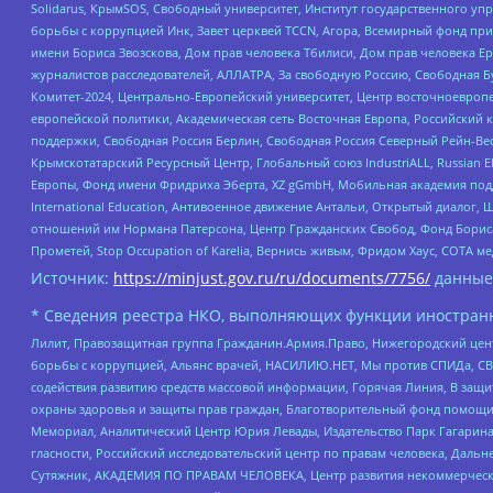
Solidarus, КрымSOS, Свободный университет, Институт государственного у
борьбы с коррупцией Инк, Завет церквей TCCN, Агора, Всемирный фонд при
имени Бориса Звозскова, Дом прав человека Тбилиси, Дом прав человека Ер
журналистов расследователей, АЛЛАТРА, За свободную Россию, Свободная Б
Комитет-2024, Центрально-Европейский университет, Центр восточноевроп
европейской политики, Академическая сеть Восточная Европа, Российский к
поддержки, Свободная Россия Берлин, Свободная Россия Северный Рейн-Вест
Крымскотатарский Ресурсный Центр, Глобальный союз IndustriALL, Russian E
Европы, Фонд имени Фридриха Эберта, XZ gGmbH, Мобильная академия поддержк
International Education, Антивоенное движение Антальи, Открытый диало
отношений им Нормана Патерсона, Центр Гражданских Свобод, Фонд Бориса
Прометей, Stop Occupation of Karelia, Вернись живым, Фридом Хаус, СОТА 
Источник:
https://minjust.gov.ru/ru/documents/7756/
данные
* Сведения реестра НКО, выполняющих функции иностранн
Лилит, Правозащитная группа Гражданин.Армия.Право, Нижегородский цент
борьбы с коррупцией, Альянс врачей, НАСИЛИЮ.НЕТ, Мы против СПИДа, СВЕ
содействия развитию средств массовой информации, Горячая Линия, В защ
охраны здоровья и защиты прав граждан, Благотворительный фонд помощи ос
Мемориал, Аналитический Центр Юрия Левады, Издательство Парк Гагарина
гласности, Российский исследовательский центр по правам человека, Даль
Сутяжник, АКАДЕМИЯ ПО ПРАВАМ ЧЕЛОВЕКА, Центр развития некоммерческих