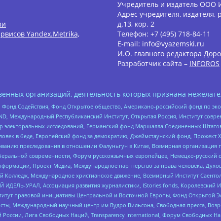
Учредитель и издатель ООО 
Адрес учредителя, издателя, р
зи
д.13, кор. 2
рвисов Yandex.Metrika,
Телефон: +7 (495) 718-84-11
E-mail: info@vyazemski.ru
И.О. главного редактора Доро
Разработчик сайта –
INFOROS
енных организаций, деятельность которых признана нежелате
 Фонд Содействия, Фонд Открытое общество, Американо-российский фонд по э
 Международный Республиканский Институт, Открытая Россия, Институт совре
р электоральных исследований, Германский фонд Маршалла Соединенных Штатов
еловек в беде, Европейский фонд за демократию, Джеймстаунский фонд, Прожект
дованию преследования в отношении Фалуньгун в Китае, Всемирная организация 
беральной современности, Форум русскоязычных европейцев, Немецко-русский о
формации, Проект Медиа, Международное партнерство за права человека, Духов
 Колледж, Международное христианское движение, Всемирный Институт Саентол
 ИДЕЛЬ-УРАЛ, Ассоциация развития журналистики, IStories fonds, Королевск
r, Институт правовой инициативы Центральной и Восточной Европы, Фонд Открытой Э
ты, Международный научный центр им Вудро Вильсона, Свободная пресса, Возро
России, Лига Свободных Наций, Transparеncy International, Форум Свободных Н