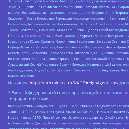
Защиты Прав Средств Массовой Информации, Институт развития прессы - Си
Закон, Общественная комиссия по сохранению наследия академика Сахаров
вердикт, Евразийская антимонопольная ассоциация, Бедушев Петр Петрови
Сидорович Ольга Борисовна, Туровский Александр Алексеевич, Васильева А
Евгеньевич, Барахоев Магомед Бекханович, Шарипков Олег Викторович, М
Тимур Рифгатович, Романова Ольга Евгеньевна, Щаров Сергей Алексадрови
Петровна, Кочеткова Татьяна Владимировна, Чуркина Наталья Валерьевна, 
Илларионова Юлия Юрьевна, Саранг Анна Васильевна, Захарова Светлана 
Гефтер Валентин Михайлович, Симонов Алексей Кириллович, Флиге Ирина 
Беляев Сергей Иванович, Голубева Елена Николаевна, Ганнушкина Светлана
Вячеславович, Арапова Галина Юрьевна, Свечников Анатолий Мариевич, П
Лукашевский Сергей Маркович, Бахмин Вячеслав Иванович, Шабад Анатоли
Александрович, Вицин Сергей Ефимович, Золотухин Борис Андреевич, Леви
Константинович
Источник:
http://unro.minjust.ru/NKOForeignAgent.aspx
данн
* Единый федеральный список организаций, в том числе и
террористическими:
Высший военный Маджлисуль Шура Объединенных сил моджахедов Кавказа, Ко
Лашкар-И-Тайба, Исламская группа, Движение Талибан, Исламская партия Т
Имарат Кавказ, АБТО, Правый сектор, Исламское государство, Джабха аль-
Ат-Тавхида Валь-Джихад, Чистопольский Джамаат, Рохнамо ба суи давлати и
Артподготовка, Религиозная группа “Джамаат “Красный пахарь”, Колумбайн