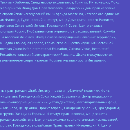
в Тисима и Хабомаи, Съезд народных депутатов, Гринпис Интернешнл, Фонд
ека Чернигов, Фонд Дом Прав Человека, Белорусский дом прав человека
нтр европейских исследований им Вилфрида Мартенса, Сетевое объединение
Чам Финланд, Гудзоновский институт, Фонд Демократического Развития,
актатов Свидетелей Иеговы, Гражданский Совет, Центр анализа
астоящая Россия, Глобальная сеть журналистов-расследователей, Служба
a Asocicion de Rusos Libres, Союз за возвращение Северных территорий,
еста, Радио Свободная Европа, Германское общество изучения Восточной
ouncils for International Education, Cultural Vistas, Institute of
, Российско-канадский демократический альянс, Школа международных
е антивоенное сопротивление, Комитет независимости Ингушетии,
ты прав граждан Штаб, Институт права и публичной политики, Фонд
инициатива, Гражданский Союз, Хасдей Ерушалаим, Центр поддержки и
социально-информационных инициатив Действие, Благотворительный фонд
Так, Сова, центр Анна, Проект Апрель, Самарская губерния, Эра здоровья,
я группа, Женщины Евразии, Институт прав человека, Фонд защиты
Гражданское действие, Центр независимых социологических исследований,
стран, Гражданское содействие, Трансперенси Интернешнл-Р, Центр