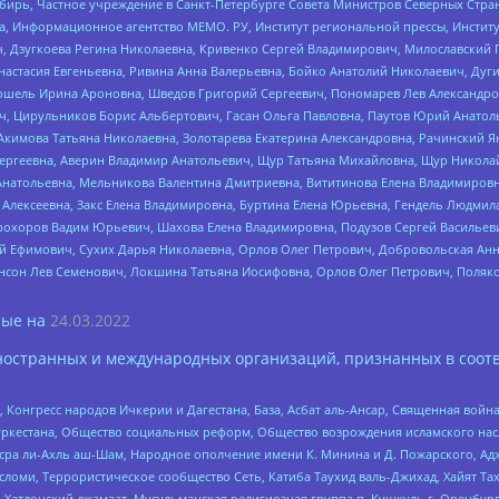
бирь, Частное учреждение в Санкт-Петербурге Совета Министров Северных Стра
а, Информационное агентство МЕМО. РУ, Институт региональной прессы, Инсти
ч, Дзугкоева Регина Николаевна, Кривенко Сергей Владимирович, Милославски
настасия Евгеньевна, Ривина Анна Валерьевна, Бойко Анатолий Николаевич, Дуг
ошель Ирина Ароновна, Шведов Григорий Сергеевич, Пономарев Лев Александро
ч, Цирульников Борис Альбертович, Гасан Ольга Павловна, Паутов Юрий Анато
Акимова Татьяна Николаевна, Золотарева Екатерина Александровна, Рачинский Я
Сергеевна, Аверин Владимир Анатольевич, Щур Татьяна Михайловна, Щур Никола
Анатольевна, Мельникова Валентина Дмитриевна, Вититинова Елена Владимировн
 Алексеевна, Закс Елена Владимировна, Буртина Елена Юрьевна, Гендель Людмил
рохоров Вадим Юрьевич, Шахова Елена Владимировна, Подузов Сергей Васильеви
й Ефимович, Сухих Дарья Николаевна, Орлов Олег Петрович, Добровольская Анн
нсон Лев Семенович, Локшина Татьяна Иосифовна, Орлов Олег Петрович, Поляк
ые на
24.03.2022
ностранных и международных организаций, признанных в соотв
нгресс народов Ичкерии и Дагестана, База, Асбат аль-Ансар, Священная война,
уркестана, Общество социальных реформ, Общество возрождения исламского насл
Нусра ли-Ахль аш-Шам, Народное ополчение имени К. Минина и Д. Пожарского, Ад
сломи, Террористическое сообщество Сеть, Катиба Таухид валь-Джихад, Хайят Тах
, Хатлонский джамаат, Мусульманская религиозная группа п. Кушкуль г. Оренбу