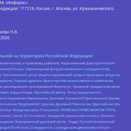
ИА «Инфорос».
едакции: 117218, Россия, г. Москва, ул. Кржижановского,
хова Н.В.
2026
льной на территории Российской Федерации:
кономическому и правовому развитию, Национальный Демократический
менной России, Черноморский фонд регионального сотрудничества,
, Тихоокеанский центр защиты окружающей среды и природных ресурсов,
 Хармони, Родники дракона, Врачи против насильственного извлечения
по расследованию преследований Фалуньгун, Пражский гражданский центр,
бмен, Бард колледж, Европейский выбор, Фонд Ходорковского,
ное Управление Евангельских Христиан Украинской Христианской Церкви,
огических Предприятий, Церковь Духовной Технологии, Европейская сеть
ий Институт Международных Отношений, КРИМСЬКА ПРАВОЗАХИСНА ГРУПА,
стонии, Calvert 22 Foundation, Канадский украинский конгресс, Институт
ждение, Всеукраинский духовный центр , Риддл, Русский антивоенный
ародов ПостРоссии, Солидарность с гражданским движением в России –