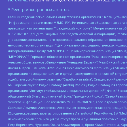
* Реестр иностранных агентов:
Калининградская региональная общественная организация "Экозащита!-Женсовет", Фонд содействия защите прав и свобод граждан "Общественный вердикт", Фонд "Институт Развития Свободы Информации", Частное учреждение "Информационное агентство МЕМО. РУ", Региональная общественная организация "Общественная комиссия по сохранению наследия академика Сахарова", Фонд поддержки свободы прессы, Санкт-Петербургская общественная правозащитная организация "Гражданский контроль", Межрегиональная общественная организация "Информационно-просветительский центр "Мемориал", Региональный Фонд "Центр Защиты Прав Средств Массовой Информации", с 05.12.2023 Фонд "Центр Защиты Прав Средств массовой информации", Региональная общественная благотворительная организация помощи беженцам и мигрантам "Гражданское содействие", Негосударственное образовательное учреждение дополнительного профессионального образования (повышение квалификации) специалистов "АКАДЕМИЯ ПО ПРАВАМ ЧЕЛОВЕКА", Свердловская региональная общественная организация "Сутяжник", Автономная некоммерческая организация "Центр независимых социологических исследований", Союз общественных объединений "Российский исследовательский центр по правам человека", Региональное общественное учреждение научно-информационный центр "МЕМОРИАЛ", Некоммерческая организация "Фонд защиты гласности", Автономная некоммерческая организация "Институт прав человека", Городская общественная организация "Екатеринбургское общество "МЕМОРИАЛ", Городская общественная организация "Рязанское историко-просветительское и правозащитное общество "Мемориал" (Рязанский Мемориал), Челябинский региональный орган общественной самодеятельности – женское общественное объединение "Женщины Евразии", Челябинский региональный орган общественной самодеятельности "Уральская правозащитная группа", Фонд содействия защите здоровья и социальной справедливости имени Андрея Рылькова, Автономная Некоммерческая Организация "Аналитический Центр Юрия Левады", Автономная некоммерческая организация социальной поддержки населения "Проект Апрель", Региональная общественная организация помощи женщинам и детям, находящимся в кризисной ситуации "Информационно-методический центр "Анна", Фонд содействия развитию массовых коммуникаций и правовому просвещению "Так-так-Так", Фонд содействия устойчивому развитию "Серебряная тайга", Свердловский региональный общественный фонд социальных проектов "Новое время", "Idel.Реалии", Кавказ.Реалии, Крым.Реалии, Телеканал Настоящее Время, Татаро-башкирская служба Радио Свобода (Azatliq Radiosi), Радио Свободная Европа/Радио Свобода (PCE/PC), "Сибирь.Реалии", "Фактограф", Благотворительный фонд помощи осужденным и их семьям, Автономная некоммерческая организация "Институт глобализации и социальных движений", Фонд "В защиту прав заключенных", Частное учреждение "Центр поддержки и содействия развитию средств массовой информации", Пензенский региональный общественный благотворительный фонд "Гражданский союз", "Север.Реалии", Некоммерческая организация Фонд "Правовая инициатива", Общество с ограниченной ответственностью "Радио Свободная Европа/Радио Свобода", Чешское информационное агентство "MEDIUM-ORIENT", Красноярская региональная общественная организация "Мы против СПИДа", Камалягин Денис Николаевич, Маркелов Сергей Евгеньевич, Пономарев Лев Александрович, Савицкая Людмила Алексеевна, Автоно