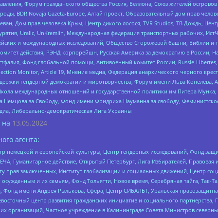
правления, Форум гражданского общества Россия, Беллона, Союз жителей острово
роды, BDR Novaja Gazeta-Europe, Алтай проект, Образовательный дом прав челов
еван, Дом прав человека Крым, Центр дикого лосося, TVR Studios, ТВ Дождь, Це
урятия, Uralic, UnKremlin, Международная федерация транспортных рабочих, Ист
ейских и международных исследований, Общество Сторожевой башни, Библии и тр
омитет действия, РЭНД корпорейшн, Русская Америка за демократию в России, Н
фалия, Фонд глобальной помощи, Антивоенный комитет России, Russie-Libertes, L
lection Monitor, Article 19, Мнение медиа, Федерация анархического черного кр
и гендерной демократии и миротворчества, Форум имени Льва Копелева, American C
г, Школа международных отношений и государственной политики им Питера Мунка
 Немцова за Свободу, Фонд имени Фридриха Науманна за свободу, Феминистско
медиа, Либерально-демократическая Лига Украины
 на
13.05.2024
ого агента:
р немецкой и европейской культуры, Центр гендерных исследований, Фонд защи
ЧА, Гуманитарное действие, Открытый Петербург, Лига Избирателей, Правовая 
иту прав заключенных, Институт глобализации и социальных движений, Центр 
ужденным и их семьям, Фонд Тольятти, Новое время, Серебряная тайга, Так-Так-
, Фонд имени Андрея Рылькова, Сфера, Центр СИБАЛЬТ, Уральская правозащитна
невосточный центр развития гражданских инициатив и социального партнерства, 
 организаций, Частное учреждение в Калининграде Совета Министров северных 