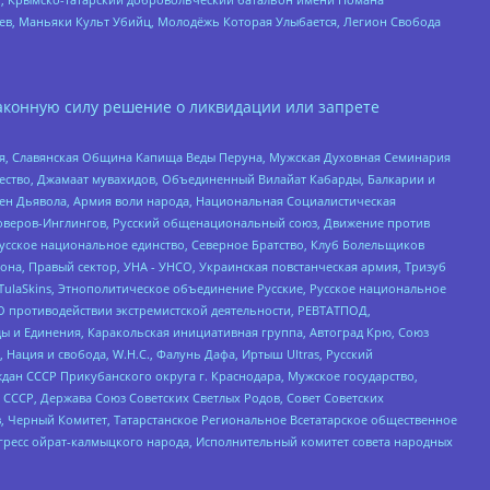
оев, Маньяки Культ Убийц, Молодёжь Которая Улыбается, Легион Свобода
аконную силу решение о ликвидации или запрете
ья, Славянская Община Капища Веды Перуна, Мужская Духовная Семинария
щество, Джамаат мувахидов, Объединенный Вилайат Кабарды, Балкарии и
ден Дьявола, Армия воли народа, Национальная Социалистическая
роверов-Инглингов, Русский общенациональный союз, Движение против
усское национальное единство, Северное Братство, Клуб Болельщиков
а, Правый сектор, УНА - УНСО, Украинская повстанческая армия, Тризуб
 TulaSkins, Этнополитическое объединение Русские, Русское национальное
О противодействии экстремистской деятельности, РЕВТАТПОД,
ы и Единения, Каракольская инициативная группа, Автоград Крю, Союз
 Нация и свобода, W.H.С., Фалунь Дафа, Иртыш Ultras, Русский
ан СССР Прикубанского округа г. Краснодара, Мужское государство,
СССР, Держава Союз Советских Светлых Родов, Совет Советских
в, Черный Комитет, Татарстанское Региональное Всетатарское общественное
гресс ойрат-калмыцкого народа, Исполнительный комитет совета народных