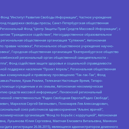
евосточное общественное движение "Маяк", Санкт-Петербургская ЛГБТ-инициативная группа "Выход", Инициативная группа ЛГБТ+ "Реверс", Алексеев Андрей Викторович, Бекбулатова Таисия Львовна, Беляев Иван Михайлович, Владыкина Елена Сергеевна, Гельман Марат Александрович, Никульшина Вероника Юрьевна, Толоконникова Надежда Андреевна, Шендерович Виктор Анатольевич, Общество с ограниченной ответственностью "Данное сообщение", Общество с ограниченной ответственностью Издательский дом "Новая глава", Айнбиндер Александра Александровна, Московский комьюнити-центр для ЛГБТ+инициатив, Благотворительный фонд развития филантропии, Deutsche Welle (Германия, Kurt-Schumacher-Strasse 3, 53113 Bonn), Борзунова Мария Михайловна, Воробьев Виктор Викторович, Голубева Анна Львовна, Константинова Алла Михайловна, Малкова Ирина Владимировна, Мурадов Мурад Абдулгалимович, Осетинская Елизавета Николаевна, Понасенков Евгений Николаевич, Ганапольский Матвей Юрьевич, Киселев Евгений Алексеевич, Борухович Ирина Григорьевна, Дремин Иван Тимофеевич, Дубровский Дмитрий Викторович, Красноярская региональная общественная организация поддержки и развития альтернативных образовательных технологий и межкультурных коммуникаций "ИНТЕРРА", Маяковская Екатерина Алексеевна, Фейгин Марк Захарович, Филимонов Андрей Викторович, Дзугкоева Регина Николаевна, Доброхотов Роман Александрович, Дудь Юрий Александрович, Елкин Сергей Владимирович, Кругликов Кирилл Игоревич, Сабунаева Мария Леонидовна, Семенов Алексей Владимирович, Шаинян Карен Багратович, Шульман Екатерина Михайловна, Асафьев Артур Валерьевич, Вахштайн Виктор Семенович, Венедиктов Алексей Алексеевич, Лушникова Екатерина Евгеньевна, Волков Леонид Михайлович, Невзоров Александр Глебович, Пархоменко Сергей Борисович, Сироткин Ярослав Николаевич, Кара-Мурза Владимир Владимирович, Баранова Наталья Владимировна, Гозман Леонид Яковлевич, Кагарлицкий Борис Юльевич, Климарев Михаил Валерьевич, Милов Владимир Станиславович, Автономная некоммерческая организация Краснодарский центр современного искусства "Типография", Моргенштерн Алишер Тагирович, Соболь Любовь Эдуардовна, Общество с ограниченной ответственностью "ЛИЗА НОРМ", Каспаров Гарри Кимович, Ходорковский Михаил Борисович, Общество с ограниченной ответственностью "Апрельские тезисы", Данилович Ирина Брониславовна, Кашин Олег Владимирович, Петров Николай Владимирович, Пивоваров Алексей Владимирович, Соколов Михаил Владимирович, Цветкова Юлия Владимировна, Чичваркин Евгений Александрович, Комитет против пыток/Команда против пыток, Общество с ограниченной ответственностью "Первый научный", Общество с ограниченной ответственностью "Вертолет и ко", Белоцерковская Вероника Борисовна, Кац Максим Евгеньевич, Лазарева Татьяна Юрьевна, Шаведдинов Руслан Табризович, Яшин Илья Валерьевич, Общество с ограниченной ответственностью "Иноагент ААВ", Алешковский Дмитрий Петрович, Альбац Евгения Марковна, Быков Дмитрий Львович, Галямина Юлия Евгеньевна, Лойко Сергей Леонидович, Мартынов Кирилл Константинович, Медведев Сергей Александрович, Крашенинников Федор Геннадиевич, Гордеева Катерина Вл