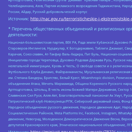
Челебиджихана, Азов, Партия исламского возрождения Таджикистана, Народ
России, Айдар, Русский добровольческий корпус
Источник:
http://nac.gov.ru/terroristicheskie-i-ekstremistskie-
* Перечень общественных объединений и религиозных орг
деятельности:
Национал-большевистская партия, ВЕК РА, Рада земли Кубанской Духовно
Староверов-Инглингов, Нурджулар, К Богодержавию, Таблиги Джамаат, Сви
Карачая, Союз славян, Ат-Такфир Валь-Хиджра, Пит Буль, Национал-социал
Инициатива города Череповца, Духовно-Родовая Держава Русь, Русское н
нелегальной иммиграции, Кровь и Честь, О свободе совести и о религиоз
Футбольного Клуба Динамо, Файзрахманисты, Мусульманская религиозная о
им. Степана Бандеры, Братство, Белый Крест, Misanthropic division, Рели
объединение Атака, Мечеть Мирмамеда, Община Коренного Русского народа
Артподготовка, Штольц, В честь иконы Божией Матери Державная, Сектор 1
Славянских Сил Руси, Алля-Аят, Благотворительный пансионат Ак Умут, Русск
Патриотический клуб-Новокузнецк/РПК, Сибирский державный союз, Фонд б
Народное объединение русского движения, Народное движение Адат, Народ
Социалистических Районов, Meta Platforms Inc, Facebook, Instagram, Wha
движение, Невоград, Молодежное Демократическое Движение Весна, Верхов
депутатов Красноярского края, Этническое национальное объединение, ЛГ
Источник:
https://minjust.gov.ru/ru/documents/7822/
данные