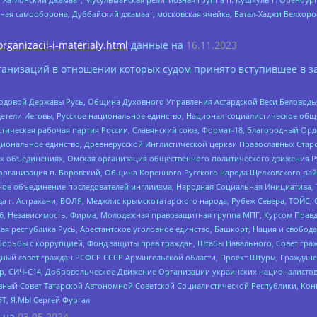
ная самооборона, Дуббайский джамаат, московская ячейка, Батал-Хаджи Белхор
organizacii-i-materialy.html
данные на
16.11.2023
анизаций в отношении которых судом принято вступившее в з
 Родовой Державы Русь, Община Духовного Управления Асгардской Веси Беловод
детели Иеговы, Русское национальное единство, Национал-социалистическое об
истическая рабочая партия России, Славянский союз, Формат-18, Благородный Ор
ациональное единство, Древнерусской Инглистической церкви Православных Ста
ных объединениях, Омская организация общественного политического движения Р
рганизация п. Боровский, Община Коренного Русского народа Щелковского район
гиозное объединение последователей инглиизма, Народная Социальная Инициатива,
 г. Астрахани, ВОЛЯ, Меджлис крымскотатарского народа, Рубеж Севера, ТОЙС, 
6, Независимость, Фирма, Молодежная правозащитная группа МПГ, Курсом Правд
ая республика Русь, Арестантское уголовное единство, Башкорт, Нация и свобода,
орьбы с коррупцией, Фонд защиты прав граждан, Штабы Навального, Совет гражд
ный совет граждан РСФСР СССР Архангельской области, Проект Штурм, Граждане 
tsApp, СИЧ-С14, Добровольческое Движение Организации украинских националисто
ный Совет Татарской Автономной Советской Социалистической Республики, Кон
БТ, Я.МЫ Сергей Фургал
 на
03.05.2024