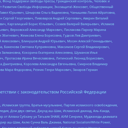
н, Фонд поддержки свободы прессы, Гражданский контроль, Человек и
тут Развития Свободы Информации, Экозащита!-Женсовет, Общественный
й Павел Юрьевич, Шнырова Ольга Вадимовна, Чанышева Лилия Айратовна,
ин Сергей Георгиевич, Пивоваров Андрей Сергеевич, Аверин Виталий
вич, Каргалицкий Борис Юльевич, Созаев Валерий Валерьевич, Исламов
льевич, Верховский Александр Маркович, Пислакова-Паркер Марина
н Збигневич, Жемкова Елена Борисовна, Гудков Лев Дмитриевич,
й Алексеевич, Блинушов Андрей Юрьевич, Мосин Алексей Геннадьевич,
а, Баженова Светлана Куприяновна, Максимов Сергей Владимирович,
а Залмановна, Кокорина Екатерина Алексеевна, Шуманов Илья
ч, Протасова Ирина Вячеславовна, Литинский Леонид Борисович,
а Дмитриевна, Королева Александра Евгеньевна, Смирнов Владимир
ова Мара Федоровна, Резник Генри Маркович, Захаров Герман
етствии с законодательством Российской Федерации
 Исламская группа, Братья-мусульмане, Партия исламского освобождения,
едия, Дом двух святых, Джунд аш-Шам, Исламский джихад, Аль-Каида,
жр от Аллаха Субхану уа Тагьаля SHAM, АУМ Синрике, Муджахеды джамаата
рир аш-Шам, Ахлю Сунна Валь Джамаа, National Socialism/White Power,
рг, Крымско-татарский добровольческий батальон имени Номана