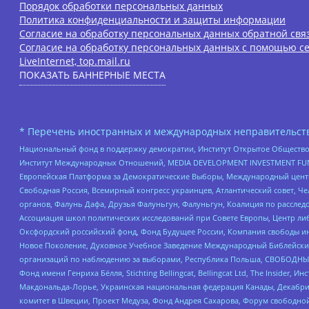
Порядок обработки персональных данных
Политика конфиденциальности и защиты информации
Согласие на обработку персональных данных обратной свя
Согласие на обработку персональных данных с помощью се
LiveInternet, top.mail.ru
ПОКАЗАТЬ БАННЕРНЫЕ МЕСТА
* Перечень иностранных и международных неправительств
Национальный фонд в поддержку демократии, Институт Открытое Общество
Институт Международных Отношений, MEDIA DEVELOPMENT INVESTMENT FUND,
Европейская Платформа за Демократические Выборы, Международный цент
Свободная Россия, Всемирный конгресс украинцев, Атлантический совет, Ч
органов, Фалунь Дафа, Друзья Фалуньгун, Фалуньгун, Коалиция по рассле
Ассоциация школ политических исследований при Совете Европы, Центр ли
Оксфордский российский фонд, Фонд Будущее России, Компания свободы ин
Новое Поколение, Духовное Учебное Заведение Международный Библейский
организаций по наблюдению за выборами, Республика Польша, СВОБОДНЫЙ
Фонд имени Генриха Бёлля, Stichting Bellingcat, Bellingcat Ltd, The Inside
Макдональда-Лорье, Украинская национальная федерация Канады, Декабрис
комитет в Швеции, Проект Медуза, Фонд Андрея Сахарова, Форум свободной 