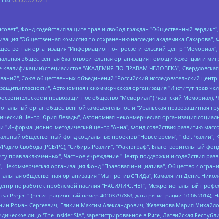
мная некоммерческая организация "Центр по работе с проблемой насилия "НАСИЛИЮ.НЕТ", Межрегиональный профессиональный союз работников здравоохранения "Альянс врачей", Юридическое лицо, зарегистрированное в Латвийской Республике, SIA "Medusa Project" (регистрационный номер 40103797863, дата регистрации 10.06.2014), Некоммерческая организация "Фонд по борьбе с коррупцией", Автономная некоммерческая организация "Институт права и публичной политики", Баданин Роман Сергеевич, Гликин Максим Александрович, Железнова Мария Михайловна, Лукьянова Юлия Сергеевна, Маетная Елизавета Витальевна, Маняхин Петр Борисович, Чуракова Ольга Владимировна, Ярош Юлия Петровна, Юридическое лицо "The Insider SIA", зарегистрированное в Риге, Латвийская Республика (дата регистрации 26.06.2015), являющееся администратором доменного имени интернет-издания "The Insider SIA", https://theins.ru, Постернак Алексей Евгеньевич, Рубин Михаил Аркадьевич, Анин Роман Александрович, Юридическое лицо Istories fonds, зарегистрированное в Латвийской Республике (регистрационный номер 50008295751, дата регистрации 24.02.2020), Великовский Дмитрий Александрович, Долинина Ирина Николаевна, Мароховская Алеся Алексеевна, Шлейнов Роман Юрьевич, Шмагун Олеся Валентиновна, Общество с ограниченной ответственностью "Альтаир 2021", Общество с ограниченной ответственностью "Вега 2021", Общество с ограниченной ответственностью "Главный редактор 2021", Общество с ограниченной ответственностью "Ромашки монолит", Важенков Артем Валерьевич, Ивановская областная общественная организация "Центр гендерных исследований", Гурман Юрий Альбертович, Медиапроект "ОВД-Инфо", Егоров Владимир Владимирович, Жилинский Владимир Александрович, Общество с ограниченной ответственностью "ЗП", Иванова София Юрьевна, Карезина Инна Павловна, Кильтау Екатерина Викторовна, Петров Алексей Викторович, Пискунов Сергей Евгеньевич, Смирнов Сергей Сергеевич, Тихонов Михаил Сергеевич, Общество с ограниченной ответственностью "ЖУРНАЛИСТ-ИНОСТРАННЫЙ АГЕНТ", Арапова Галина Юрьевна, Вольтская Татьяна Анатольевна, Американская компания "Mason G.E.S. Anonymous Foundation" (США), являющаяся владельцем интернет-издания https://mnews.world/, Компания "Stichting Bellingcat", зарегистрированная в Нидерландах (дата регистрации 11.07.2018), Захаров Андрей Вячеславович, Клепиковская Екатерина Дмитриевна, Общество с ограниченной ответственностью "МЕМО", Перл Роман Александрович, Симонов Евгений Алексеевич, Соловьева Елена Анатольевна, Сотников Даниил Владимирович, Сурначева Елизавета Дмитриевна, Автономная некоммерческая организация по защите прав человека и информированию населения "Якутия – Наше Мнение", Общество с ограниченной ответственностью "Москоу диджитал медиа", с 26.01.2023 Общество с ограниченной ответственностью "Чайка Белые сады", Ветошкина Валерия Валерьевна, Заговора Максим Александрович, Межрегиональное общественное движение "Российская ЛГБТ - сеть", Оленичев Максим Владимирович, Павлов Иван Юрьевич, Скворцова Елена Сергеевна, Общество с ограниченной ответственностью "Как бы инагент", Кочетков Игорь Викторович, Общество с ограниченной ответственностью "Честные выборы", Еланчик Олег Александрович, Общество с ограниченной ответственностью "Нобелевский призыв", Гималова Регина Эмилевна, Григорьев Андрей Валерьевич, Григорьева Алина Александровна, Ассоциация по содействию защите прав призывников, альтернативнослужащих и военнослужащих "Правозащитная группа "Гражданин.Армия.Право", Хисамова Регина Фаритовна, Автономная некоммерческая организация по реализации социально-правовых программ "Лилит", Дальн