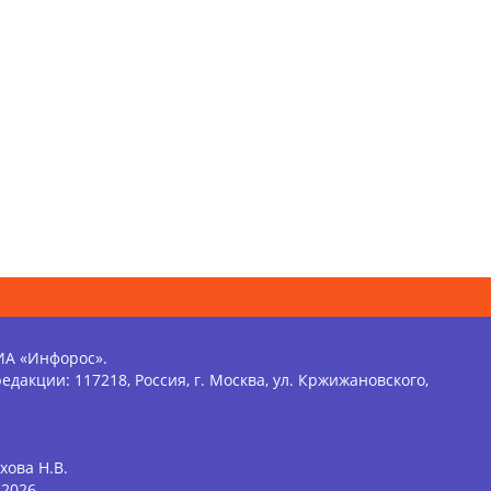
ИА «Инфорос».
едакции: 117218, Россия, г. Москва, ул. Кржижановского,
хова Н.В.
2026