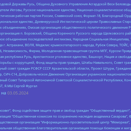
 Родовой Державы Русь, Община Духовного Управления Асгардской Веси Беловод
детели Иеговы, Русское национальное единство, Национал-социалистическое об
истическая рабочая партия России, Славянский союз, Формат-18, Благородный Ор
ациональное единство, Древнерусской Инглистической церкви Православных Ста
ных объединениях, Омская организация общественного политического движения Р
рганизация п. Боровский, Община Коренного Русского народа Щелковского район
гиозное объединение последователей инглиизма, Народная Социальная Инициатива,
 г. Астрахани, ВОЛЯ, Меджлис крымскотатарского народа, Рубеж Севера, ТОЙС, 
6, Независимость, Фирма, Молодежная правозащитная группа МПГ, Курсом Правд
ая республика Русь, Арестантское уголовное единство, Башкорт, Нация и свобода,
орьбы с коррупцией, Фонд защиты прав граждан, Штабы Навального, Совет гражд
ный совет граждан РСФСР СССР Архангельской области, Проект Штурм, Граждане 
tsApp, СИЧ-С14, Добровольческое Движение Организации украинских националисто
ный Совет Татарской Автономной Советской Социалистической Республики, Кон
БТ, Я.МЫ Сергей Фургал
 на
03.05.2024
мная некоммерческая организация "Центр по работе с проблемой насилия "НАСИЛИЮ.НЕТ", Межрегиональный профессиональный союз работников здравоохранения "Альянс врачей", Юридическое лицо, зарегистрированное в Латвийской Республике, SIA "Medusa Project" (регистрационный номер 40103797863, дата регистрации 10.06.2014), Некоммерческая организация "Фонд по борьбе с коррупцией", Автономная некоммерческая организация "Институт права и публичной политики", Баданин Роман Сергеевич, Гликин Максим Александрович, Железнова Мария Михайловна, Лукьянова Юлия Сергеевна, Маетная Елизавета Витальевна, Маняхин Петр Борисович, Чуракова Ольга Владимировна, Ярош Юлия Петровна, Юридическое лицо "The Insider SIA", зарегистрированное в Риге, Латвийская Республика (дата регистрации 26.06.2015), являющееся администратором доменного имени интернет-издания "The Insider SIA", https://theins.ru, Постернак Алексей Евгеньевич, Рубин Михаил Аркадьевич, Анин Роман Александрович, Юридическое лицо Istories fonds, зарегистрированное в Латвийской Республике (регистрационный номер 50008295751, дата регистрации 24.02.2020), Великовский Дмитрий Александрович, Долинина Ирина Николаевна, Мароховская Алеся Алексеевна, Шлейнов Роман Юрьевич, Шмагун Олеся Валентиновна, Общество с ограниченной ответственностью "Альтаир 2021", Общество с ограниченной ответственностью "Вега 2021", Общество с ограниченной ответственностью "Главный редактор 2021", Общество с ограниченной ответственностью "Ромашки монолит", Важенков Артем Валерьевич, Ивановская областная общественная организация "Центр гендерных исследований", Гурман Юрий Альбертович, Медиапроект "ОВД-Инфо", Егоров Владимир Владимирович, Жилинский Владимир Александрович, Общество с ограниченной ответственностью "ЗП", Иванова София Юрьевна, Карезина Инна Павловна, Кильтау Екатерина Викторовна, Петров Алексей Викторович, Пискунов Сергей Евгеньевич, Смирнов Сергей Сергеевич, Тихонов Михаил Сергеевич, Общество с ограниченной ответственностью "ЖУРНАЛИСТ-ИНОСТРАННЫЙ АГЕНТ", Арапова Галина Юрьевна, Вольтская Татьяна Анатольевна, Американская компания "Mason G.E.S. Anonymous Foundation" (США), являющаяся владельцем интернет-издания https://mnews.world/, Компания "Stichting Bellingcat", зарегистрированная в Нидерландах (дата регистрации 11.07.2018), Захаров Андрей Вячеславович, Клепиковская Екатерина Дмитриевна, Общество с ограниченной ответственностью "МЕМО", Перл Роман Александрович, Симонов Евгений Алексеевич, Соловьева Елена Анатольевна, Сотников Даниил Владимирович, Сурначева Елизавета Дмитриевна, Автономная некоммерческая организация по защите прав человека и информированию населения "Якутия – Наше Мнение", Общество с ограниченной ответственностью "Москоу диджитал медиа", с 26.01.2023 Общество с ограниченной ответственностью "Чайка Белые сады", Ветошкина Валерия Валерьевна, Заговора Максим Александрович, Межрегиональное общественное движение "Российская ЛГБТ - сеть", Оленичев Максим Владимирович, Павлов Иван Юрьевич, Скворцова Елена Сергеевна, Общество с ограниченной ответственностью "Как бы инагент", Кочетков Игорь Викторович, Общество с ограниченной ответственностью "Честные выборы", Еланчик Олег Александрович, Общество с ограниченной ответственностью "Нобелевский призыв", Гималова Регина Эмилевна, Григорьев Андрей Валерьевич, Григорьева Алина Александровна, Ассоциация по содействию защите прав призывников, альтернативнослужащих и военнослужащих "Правозащитная группа "Гражданин.Армия.Право", Хисамова Регина Фаритовна, Автономная некоммерческая организация по реализации социально-правовых программ "Лилит", Дальн