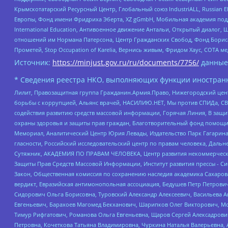
Крымскотатарский Ресурсный Центр, Глобальный союз IndustriALL, Russian E
Европы, Фонд имени Фридриха Эберта, XZ gGmbH, Мобильная академия поддержк
International Education, Антивоенное движение Антальи, Открытый диало
отношений им Нормана Патерсона, Центр Гражданских Свобод, Фонд Бориса
Прометей, Stop Occupation of Karelia, Вернись живым, Фридом Хаус, СОТА 
Источник:
https://minjust.gov.ru/ru/documents/7756/
данные
* Сведения реестра НКО, выполняющих функции иностранн
Лилит, Правозащитная группа Гражданин.Армия.Право, Нижегородский цент
борьбы с коррупцией, Альянс врачей, НАСИЛИЮ.НЕТ, Мы против СПИДа, СВЕ
содействия развитию средств массовой информации, Горячая Линия, В защ
охраны здоровья и защиты прав граждан, Благотворительный фонд помощи ос
Мемориал, Аналитический Центр Юрия Левады, Издательство Парк Гагарина
гласности, Российский исследовательский центр по правам человека, Даль
Сутяжник, АКАДЕМИЯ ПО ПРАВАМ ЧЕЛОВЕКА, Центр развития некоммерческих
Защиты Прав Средств Массовой Информации, Институт развития прессы - Си
Закон, Общественная комиссия по сохранению наследия академика Сахаров
вердикт, Евразийская антимонопольная ассоциация, Бедушев Петр Петрови
Сидорович Ольга Борисовна, Туровский Александр Алексеевич, Васильева А
Евгеньевич, Барахоев Магомед Бекханович, Шарипков Олег Викторович, М
Тимур Рифгатович, Романова Ольга Евгеньевна, Щаров Сергей Алексадрови
Петровна, Кочеткова Татьяна Владимировна, Чуркина Наталья Валерьевна, 