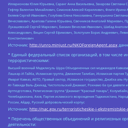
Илларионова Юлия Юрьевна, Саранг Анна Васильевна, Захарова Светлана 
Гефтер Валентин Михайлович, Симонов Алексей Кириллович, Флиге Ирина 
Беляев Сергей Иванович, Голубева Елена Николаевна, Ганнушкина Светлана
Вячеславович, Арапова Галина Юрьевна, Свечников Анатолий Мариевич, П
Лукашевский Сергей Маркович, Бахмин Вячеслав Иванович, Шабад Анатоли
Александрович, Вицин Сергей Ефимович, Золотухин Борис Андреевич, Леви
Константинович
Источник:
http://unro.minjust.ru/NKOForeignAgent.aspx
данн
* Единый федеральный список организаций, в том числе и
террористическими:
Высший военный Маджлисуль Шура Объединенных сил моджахедов Кавказа, Ко
Лашкар-И-Тайба, Исламская группа, Движение Талибан, Исламская партия Т
Имарат Кавказ, АБТО, Правый сектор, Исламское государство, Джабха аль-
Ат-Тавхида Валь-Джихад, Чистопольский Джамаат, Рохнамо ба суи давлати и
Артподготовка, Религиозная группа “Джамаат “Красный пахарь”, Колумбайн
Челебиджихана, Азов, Партия исламского возрождения Таджикистана, Народ
России, Айдар, Русский добровольческий корпус
Источник:
http://nac.gov.ru/terroristicheskie-i-ekstremistskie-
* Перечень общественных объединений и религиозных орг
деятельности: